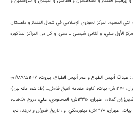
ن و إيرانيـو القفقاز و الشاهسون و الطالش و التيندي و التروشمين و
مركزان يرتبطان بالمنطقة التي المغنية: المركز الحوزوي الإسلامي في شمال القفقاز و داغستان
لمركز الأول سني، و الثاني شيعـي ـ سني. و كل من المراكز المذكورة
، تق‍ : عبدالله أنيس الطباع و عمر أنيس الطباع، بيروت، ۱۴۰۷ه‍/۱۹۸۷م؛
ه، مقدمة
شيخ شامل
... (ظ: هم‍، مك لين)؛
هرياران گمنام
، طهران، ۱۳۳۵ش؛ المسعودي، علي،
مروج
الذهب
،
 ۱۳۷۰ش؛ مينورسكي، و.،
تاريخ شروان و دربند
، تج‍ :