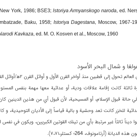
/New York, 1986; BSE3;
lstoriya Armyanskogo naroda
, ed. Ner
Sumbatzade, Baku, 1958;
Istoriya Dagestana
, Moscow, 1967-196
Narodi Kavkaza
, ed. M. O. Kosven et al., Moscow, 1960.
ولغا و شمال البحر الأسود
وة ثالثة كانت إقامة علاقات ودية، أو عدائية معها مهمة بنفس المستوى
ي حالة قبول الإسلام، أو المسيحية، لأن قبول أي من هذين الدينين كان 
البدائية للخزر كانت تعد وحشية و بالية قياساً إلى الأديان التوحيدية، 
 ديناً ثالثاً غير مرتبط بأي من تينك القوتين الكبريين، ويكون في نفس ا
ون هذه الديانة (أرتامونوف،
؛ كستلر،۷،۷۱).
264