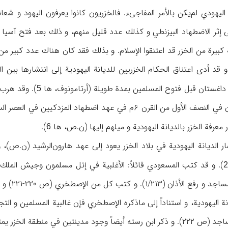
اليهودي لم‌يكن بالأمر المفاجىء. فالخزريون كانوا يعرفون اليهود و شع
رة من الخزر قد اعتنقوا الإسلام. و بذلك فقد كان هناك عدد كبير من ا
 داغستان قبل فتوح المسلمين بمدة طويلة (أرتامونوف، ها
). وقد هرب 
5
في المجتمع، إلى داغستان في النصف الأول من القرن ۶م في عه
معرفة الخزر بالديانة اليهودية و ميلهم إليها (ن.ص، ها
).
6
 الديانة اليهودية في بلاد الخزر يعود إلى عهد هارون‌الرشيد (ن.ص)، و
). و قد كتب المسعودي قائلاً: الأغلبية في إتل مسلمون وجيش الملك
2
انة اليهودية، و استناداً إلى ماذكره الإصطخري فإن غالبية المسلمين و
فيهما مساجد و أئمة جماعة ومؤذنين (ص ۱۰۴).