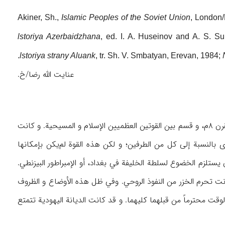
Akiner, Sh.,
Islamic Peoples of the Soviet Union
, London
lstoriya Azerbaidzhana
, ed. I. A. Huseinov and A. S. 
lstoriya strany Aluank
, tr. Sh. V. Smbatyan, Erevan, 1984;
عنايت الله رضا/خ.
مما يجدر ذكره كمقدمة أن العالم تحول إلى قطبين منذ أواخر القرن الأول و أوائل القرن ۲ه‍/أوائل القرن ۸م، و قسم بين القوتين العظميين الإسلام و المسيحية. و كانت
 بالنسبة إلى كل من الطرفين؛ و لكن هذه القوة لم‌يكن بإمكانها
يستلزم الخضوع لسلطة الخليفة في بغداد، أو الإمبراطور البيزنطي.
و كانت تحرم الخزر من النفوذ الروحي. وفي ظل هذه الأوضاع و الظروف
لوقت محترماً من قبلهما كليهما. و قد كانت الديانة اليهودية تتمتع