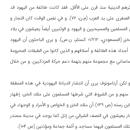
ائرهم الدينية منذ قرن على الأقل. فقد كانت طائفة من اليهود قد
هاجرت إلى بلاد الخزر على إثر الاضطهاد البيزنطي و كذلك عدد قليل منهم، و ذلك بعد فتح آسيا الصغرى على يد العرب (م.ن، ۷۲). و في نفس الوقت كان التجار و
لمسلمين والمسيحيين و اليهود و الوثنيين أيضاً يعيشون في بلاد
الخزر وخاصة مدينة إتل. و قد أدى اعتناق الحكام الخزريين للديانة اليهودية إلى انتشارها بين الخزر (المسعودي، ۱/۲۱۲؛ كستلر، ن.ص). و يرى الباحثون أن اليهود
أجداد هذه الطائفة و أسلافهم و الذين كانوا من الطبقات المحرومة
د اضطهاد المزدكيين في العصر الساساني مع مجموعة منهم بتهمة دعم حركة المزدكيين. و من خلال
 لكن أرتامونوف يرى أن انتشار الديانة اليهودية في هذه المنطقة
 منهم و من الشروط التي شرطها المسلمون على ملك الخزر، إظهار
الشعائر الدينية و وجود المساجد و رفع الأذان (۱/۲۱۳). و كتب كل من الإصطخري (ص ۲۲۰-۲۲۱) و ابن رسته (ص ۱۳۹) أن ملك الخزر و الخواص و الأمراء و الوجهاء في
 التجار يعيشون في النصف الشرقي من إتل كما يوجد في مدينة سمندر