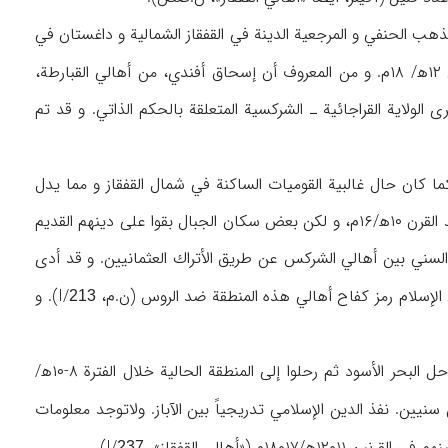
هب الحنفي و المرجعية الدينة في القفقاز الشمالية و داغستان في
). انتشر الإسلام بين هذين الشعبين في القرن ۱۲ه‍/ ۱۸م. و من المعروف أن إسحاق أفندي، من أهالي القبارطة،
الولاية القراجائية ـ الشركسية المتعلقة بالحكم الذاتي. و قد تم
ا كان حال غالبية القوميات الساكنة في شمال القفقاز و مما يدل
على انتشار المسيحية في بلادهم وجود بقايا من الكنائس القديمة. انتشر الإسلام بين الشركس منذ القرن ۱۰ه‍/۱۶م، و لكن بعض سكان الجبال بقوا على دينهم القديم
النصف الأول من القرن ۱۹م دخل الإسلام و المذهب السني بين أهالي الشركس عن طريق الأتراك العثمانيين. و قد أدى
 الإسلام رمز كفاح أهالي هذه المنطقة ضد الروس (ن.م، I/
). و
213
و يعد الآباز من الأقوام الأصليين في الشمال الغربي من القفقاز و كانوا في البدء يعيشون على ساحل البحر الأسود ثم رحلوا إلى المنطقة الحالية خلال الفترة ۸-۱۰ه‍/
 سنيين. نفذ الدين الإسلامي تدريجياً بين الآباز. ولاتوجد معلومات
 («أهالي القفقاز»، I/
).
237