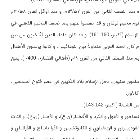
يعد النوغائيون من الأقوام الساكنين في شمال القفقاز و هم يتبعون الدين الإسلامي، حيث اعتنقوه منذ النصف الثاني من القرن ۷ه‍/۱۳م. و منذ أوائل القرن ۸ه‍/۱۴م
قوم مخيم نوغاي و قد انفصلوا عنهم بعد ضعف المخيم الذهبي في
. و قد كان علماء الدين يُنْتَخبون من بين
160-161)
لنوغائيين الذين كانوا يجيدون القراءة و الكتابة باللغة و الخط العربي. و في القرنين ۱۲و۱۳ه‍/ ۱۸و۱۹م كان الخط العربي متداولاً بين النوغائيين. و كانوا يرسلون الأطفال
اني من القرن ۱۹م («أهالي القفقاز»، I/
). يتبع
400
سلمون سنيون. دخل الإسلام بلاد اللكيين في عصر فتوح المسلمين،
لآوار.
 الشيعة (آكينر،
).
142-143
تساخور و الآغول و الكرد و الأفخـاز (ن.ع)، و الآجـار (ن.ع)، و التات
لغودبيـرين و الإينغيلوي و الكابوتشيـن و القَرا بابـاخ و القَراتـاي و