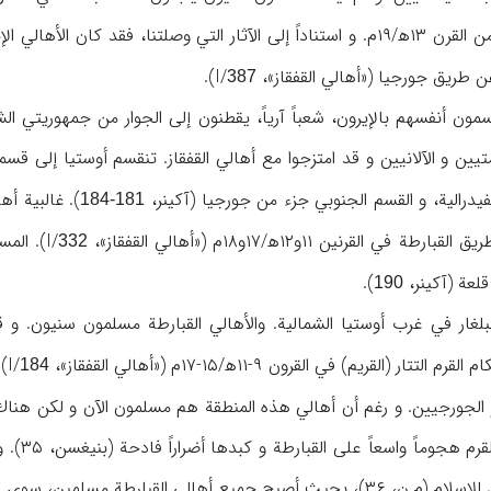
ريق جورجيا («أهالي القفقاز»، I/
).
387
مون أنفسهم بالإيرون، شعباً آرياً، يقطنون إلى الجوار من جمهوريتي ال
تيين و الآلانيين و قد امتزجوا مع أهالي القفقاز. تنقسم أوستيا إلى قس
يدرالية، و القسم الجنوبي جزء من جورجيا (آكينر،
). غالبية أه
181-184
قرنين ۱۱و۱۲ه‍/۱۷و۱۸م («أهالي القفقاز»، I/
). المس
332
لعة (آكينر،
).
190
لبلغار في غرب أوستيا الشمالية. والأهالي القبارطة مسلمون سنيون. 
القريم) في القرون ۹-۱۱ه‍/۱۵-۱۷م («أهالي القفقاز»، I/
).
184
الجورجيين. و رغم أن أهالي هذه المنطقة هم مسلمون الآن و لكن هناك آثار
۹۹۵ه‍/۷
سوى عدد قليل (آكينر، أيضاً «أهالي القفقاز»، ن.صص).