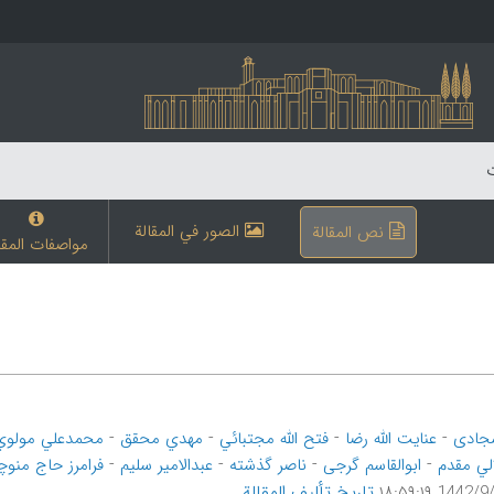
ت
الصور في المقالة
نص المقالة
مواصفات المقا
-
-
-
-
جادی
عنایت الله رضا
فتح الله مجتبائي
مهدي محقق
محمدعلي مولوي
-
-
-
-
لي مقدم
ابوالقاسم گرجی
ناصر گذشته
عبدالامیر سلیم
فرامرز حاج منو
تاریخ تألیف المقالة
1442/9/16 ۱۸: