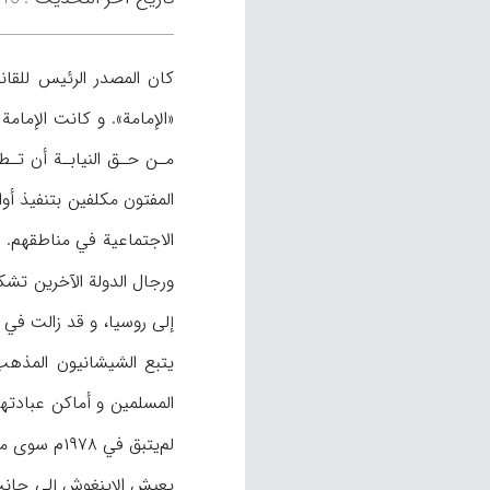
كان المصدر الرئيس للقان
مـن حـق النيابـة أن تـطب
المفتون مكلفين بتنفيذ أو
ورجال الدولة الآخرين تشكل
إلى روسيا، و قد زالت في 
لم‌يتبق في ۱۹۷۸م سوى مسجدين (آكينر،
يعيش الإينغوش إلى جانب 