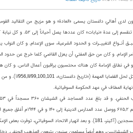
ون لدى أهالي داغستان يسمى «العادة» و هو مزيج من التقاليد القومية
«الإمامة». و كانت الإمامة 
ـق أنـواع التغييـرات و الحدود الشرعية، سوى الإعدام. و كان النواب ي
امر الإمام. و كان من حق المفتي أن يعزل القاضي كلما خرج عن حدود ال
 لحل القضايا المهمة («تاريخ داغستان»، I
). و من 
/956,II/99,100,101
نهاية المطاف في عهد الحكومة السوفياتية.
المسلمين و أماكن عبادتهم ,۲
). و بعد انهيار
الاتحاد السوفياتي، توفرت بعض الإمكا
181
الشيشانيين، وهم أيضاً مسلمون سنيون يتبعون المذهب الحنفي. دخل ا