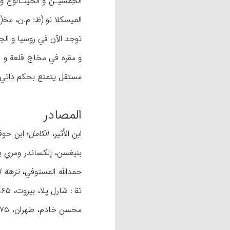
الخِمشيـن و الخينـالوغ و 
الميسكلا نو (ظ: م.ن، مخ‍(.
و مقره في مخاج قلعة و الآ
مستقل يتمتع بحكم ذاتي من الن
المصادر
ابن الأثير،
الكامل
؛ ابن حو
بنيغسن، إلكساندر ومري 
حمدالله المستوفي،
نزهة ا
تق‍ : شارل پلا، بيروت، ۱۹۶۵م؛ مك لين، فيتس روي،
محسن خادم، طهران، ۱۳۷۵ش؛ وأيضاً: