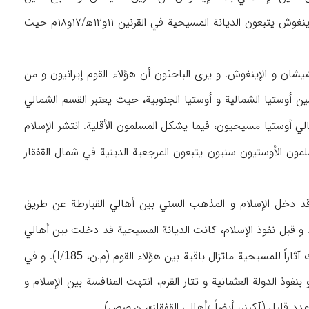
الرسمي في النصف الأول من القرن ۱۳ه‍/۱۹م. و استناداً إلى الآثار التي وصلتنا، فقد كان الأهالي الإينغوش يتبعون الديانة المسيحية في القرنين ۱۱و۱۲ه‍/۱۷و۱۸م حيث
شيشان و الإينغوش. و يرى الباحثون أن هؤلاء القوم إيرانيون و من
مين أوستيا الشمالية و أوستيا الجنوبية، حيث يعتبر القسم الشمالي
الي أوستيا مسيحيون، فيما يشكل المسلمون الأقلية. انتشر الإسلام
لمون الأوستيون سنيون يتبعون المرجعية الدينية في شمال القفقاز
و قد دخل الإسلام و المذهب السني بين أهالي القبارطة عن طريق
 و قبل نفوذ الإسلام، كانت الديانة المسيحية قد دخلت بين أهالي
اً للمسيحية ماتزال باقية بين هؤلاء القوم (م.ن، I/
). و في
185
۱۵۸م بدأ حاكم القرم هجوماً واسعاً على القبارطة و كبدها أضراراً فادحة (بنيغسن، ۳۵). و بنفوذ الدولة العثمانية و تتار القرم، انتهت المنافسة بين الإسلام و