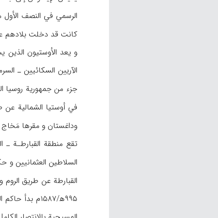
كانت قد دخلت بلادهم عن ط
و يعد الأوستيون الذين يس
الآريين السكائيين ـ السرم
جزء من جمهورية روسيا الف
في أوستيا الشمالية عن طريق القبارطة في ال
وداغستان و مقرها مَخاج ق
تقع منطقة القبارطـة ـ ا
السلاطين العثمانيين و حكام القرم التتار (
القبارطة عن طريق الروم و 
المسيحية بالانتصار الكامل للإسلام (م.ن، ۳۶)، بحيث أصبح جميع أهالي القبارطة مسلمين، 