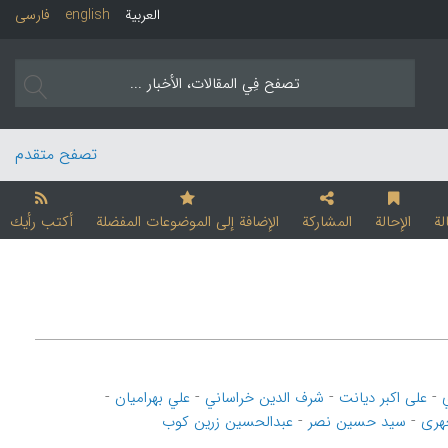
العربیة
english
فارسی
تصفح متقدم
لة
الإحالة
المشارکة
الإضافة إلی الموضوعات المفضلة
أکتب رأیك
-
-
-
-
علی اکبر دیانت
شرف الدین خراساني
علي بهرامیان
-
-
چهری
سید حسین نصر
عبدالحسین زرین کوب