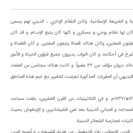
 و الشريعة الإسلامية. وكان النظام الإداري ـ الديني لهم يسمى
تنقسم إلى عدة «نيابات» كان عددها يصل أحياناً إلى ۵۲. و كل نيابة كان لها نظام روحي و عسكري و كلها كان يتبع الإمـام. و قد كان
عيّنون المفتين، وكان هناك قضاة يتبعون المفتين. و كان القضاة و
شرع في أحكامه. و كان النواب يديرون جميع شؤون الحياة و الأمور
الاجتماعية في مناطقهم. و في نطاق الإمامة كان هناك محتسبون يراقبون أعمال الناس. و كان هناك ديوان مؤلف من ۳۲ عضواً. و كانت هناك مجالس من العلماء
البديهي أن المقررات المذكورة تعرضت للتغيير مع ضم هذه المناطق
يتبع الشيشانيون المذهب الحنفي. و قد بلغ عدد المساجد في الشيشان ۳۶۰ مسجداً في ۱۲۵۳ه‍/۱۸۳۷م. و في الثلاثينيات من القرن العشرين، بلغت مساجد
۶۷۵ ووصل عدد المدارس الدينية إلى ۱۴۰ و في ۱۹۴۴م أغلق جميع المساجد و المباني الدينية بعد نفي الشيشانيين و الإينغوش بحيث
نيات لممارسة الشعائر الدينية.
لدين الإسلامي بلاد الإينغوش عن طريق الشيشان، و أصبح الدين