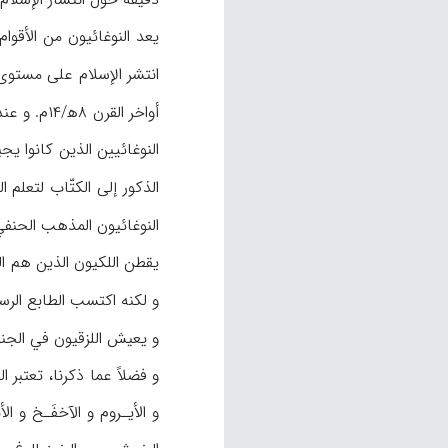
انتشر الإسلام على مستوى 
أواخر القرن ۸ه‍/۱۴م. و عندما هاجر النوغائيون إلى القفقاز، كانوا بدورهم السبب في أن يعتنق الآباز الإسلام (آكينر،
الذكور إلى الكتّاب لتعلم 
النوغائيون المذهب الحنفي
يقطن اللكيون الذين هم ال
و لكنه اكتسب الطابع الرسمي منذ القرنين ۷و۸ه‍/
و يعيش اللزقيون في الجنو
و فضلاً عما ذكرنا، تعتبر ا
و الأيـروم و الآخفَـخ و الأ