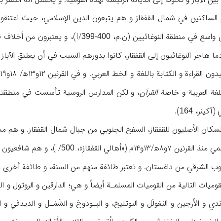
واسع في منطقة النوغائيين (ن.م، I/
)، و يعتبرون من أخلاف 
399-400
ا
اللغة العربية و خاصة
القرآن
، و لكن المدارس الروسية تأسست في منطقتهم منذ النصف الث
 (آكينر،
).
164
سكان الأصليون للقفقاز، السفح الجنوبي من جبال شمال القفقاز. و هم م
۱۳و۱۴م («أهالي القفقاز»، I/
)، و هم شافعيون كا
500
ب الشرقي من داغستان. و تعتبر طائفة منهم من السنة، و طائفة أخرى من
لقوميات التالية من القوميات المسلمـة أيضاً و هي؛ الدارقين و الروتول و ال
ندي و الأرجين و البَغولَل و البوتليخ، و البـودوخ و الشَمَـل و الديدفي و ا