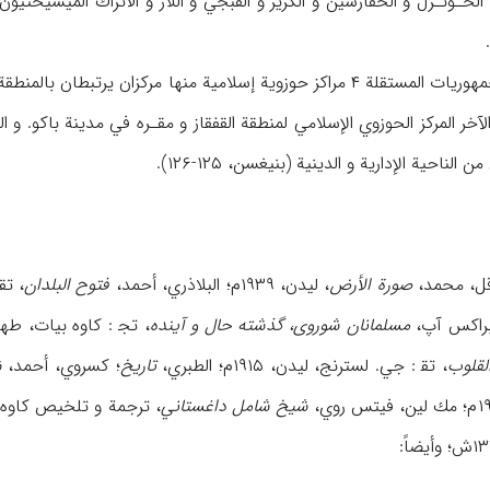
الخـونـزل و الخفارشين و الكريز و الُقبجَي و اللاز و الأتراك الميسيختيو
توجد الآن في روسيا و الجمهوريات المستقلة ۴ مراكز حوزوية إسلامية منها 
خر المركز الحوزوي الإسلامي لمنطقة القفقاز و مقـره في مدينة باكو. و ا
احية الإدارية و الدينية (بنيغسن، ۱۲۵-۱۲۶).
قل، محمد،
صورة الأرض
، ليدن، ۱۹۳۹م؛ البلاذري، أحمد،
فتوح البلدان
براكس آپ،
مسلمانان شوروى، گذشته حال و آينده
، تج‍ : كاوه بيات، طهران، ۱۳۷۰ش؛ بيات، كاو
لقلوب
، تق‍ : جي. لسترنج، ليدن، ۱۹۱۵م؛ الطبري،
تاريخ
؛ كسروي، أحمد،
ش
شيخ شامل داغستاني
، ترجمة و تلخيص كاوه بيات، طهران،