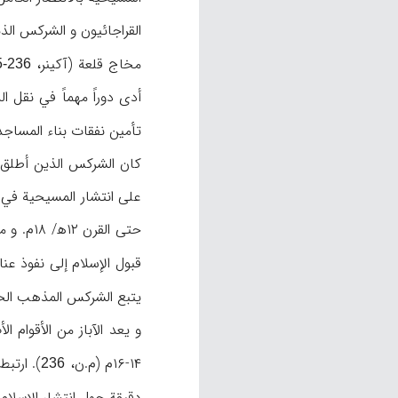
القراجائيون و الشركس الذ
مخاج قلعة (آكينر،
5-236
أدى دوراً مهماً في نقل ا
تأمين نفقات بناء المساجد 
كان الشركس الذين أطلق ع
قبول الإسلام إلى نفوذ عنا
يتبع الشركس المذهب الحن
۱۴-۱۶م (م.ن،
). ارتبط
236
دقيقة حول انتشار الإسلام بين الآبا