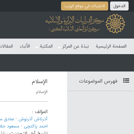
الدخول
الاشتراك في موقع الویب
الصفحة الرئیسیة
نبذة عن المرکز
المکتبة
الأنباء
المقالا
فهرس الموضوعات
الإسلام
الإسلام
المؤلف
:
-
آذرتاش آذرنوش
صادق س
-
احمد پاکتچی
مسعود جلا
تاریخ آخر التحدیث
:
۵۹:۱۹