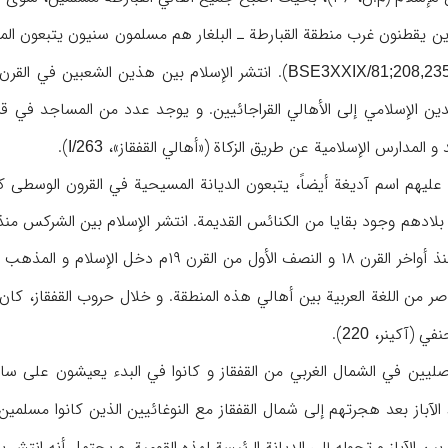
ين يقطنون غرب منطقة القبارطة ـ البلغار هم مسلمون سنيون يتبعون المذ
BSE3XXIX/81;208,23
لدين الإسلامي إلى الأهالي القراجائيين. و يوجد عدد من المساجد في قرى 
و المدارس الإسلامية عن طريق الزكاة («أهالي القفقاز»،
).
I/
263
ليهم اسم آديغة أيضاً، يتبعون الديانة المسيحية في القرون الوسطى كم
حتى القرن ۱۲ه‍/ ۱۸م. و منذ أواخر القرن ۱۸ و 
صر من اللغة العربية بين أهالي هذه المنطقة. و خلال حروب القفقاز، كان
في (آكينر،
).
220
 الآباز بعد هجرتهم إلى شمال القفقاز مع النوغائيين الذين كانوا مسلمين
ز و تحوله إلى الديانة الرئيسة لهذه القومية. و يحتمل أنه انتشر بينهم في القرنين ۱۱و۱۲ه‍/۱۷و۱۸م