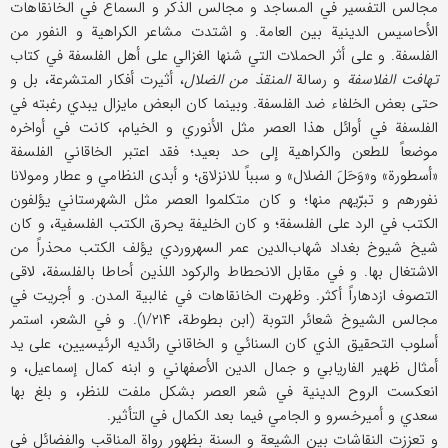
مجالس التفسير في المساجد و مجالس الذكر و السماع في الخانقاهات
الأحاسيس الدينية بين العامة. و اشتدت مشاعر الكراهية و النفور من
الفلسفة. و على أثر الحملات التي شنها الغزالي على أهل الفلسفة في كتاب
تهافت الفلاسفة
و رسالة
المنقذ من الضلال
، أثيرت أفكار المتشرعة، بل و
حتى بعض الخلفاء ضد الفلسفة. وبينما كان البعض مايزال يبدي رغبته في
الفلسفة في أوائل هذا العصر مثل الأنوري و الخيام، كانت في أواخره
موضعاً للطعن والكراهية إلى حد بعيد؛ فقد اعتبر الخاقاني الفلسفة
«أسطورة» و«وَحَلَ الضلال» و سبباً للانزلاق؛ و أبدى النظامي و عطار ومولانا
نفورهم و تبرّيهم منها؛ و كان متكلموا العصر مثل الشهرستاني يؤلفون
الكتب في الرد على الفلسفة؛ و كان الخليفة يحرق الكتب الفلسفية، و كان
شيخ شيوخ بغداد شهاب‌الدين عمر السهروردي يؤلف الكتب محذراً من
الاشتغال بها. و في مقابل الانحطاط والركود اللذين أحاطا بالفلسفة، لاقى
التصوف ازدهاراً أكثر. وظهرت الخانقاهات في غالبية المدن. و أجريت في
مجالس الشيوخ شعائر التوبة (ابن بطوطة، ۱/۲۱۴). و في الشعر، استمر
أسلوب التحقيق الذي كان السنائي و الخاقاني رائديه الرئيسيين، على يد
أمثال ظهير الفاريابي و جمال الدين الأصفهاني و ابنه كمال إسماعيل، و
انعكست الروح الدينية في شعر العصر بشكل ملفت للنظر، و بلغ بها
سعدي و أميرخسرو و الجامي فيما بعد الكمال في التأثير.
و تعززت النقاشات بين الشيعة و السنة بظهور رواة المناقب والفضائل في