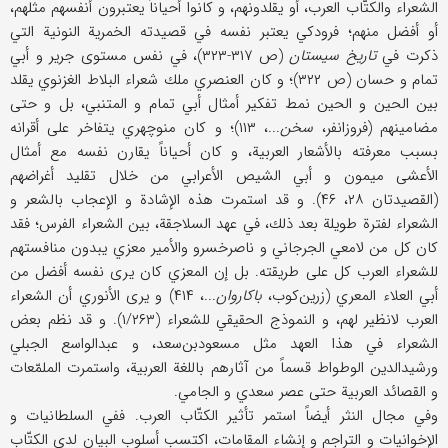
الشعراء والكتّاب العرب، أو يقلدونهم، و كانوا أحياناً يعتبرون أنفسهم مثلهم،
أو أفضل منهم؛ فرودكي يعتبر نفسه في قصيدته الخمرية النونية التي
ذكرت في
تاريخ سيستان
(ص ۳۱۷-۳۲۳)، في نفس مستوى جرير و أبي
تمام و حسان (ص ۳۲۲)؛ و كان العنصري ملك شعراء البلاط الغزنوي يقلد
بين الحين و الحين نمط تفكير أمثال أبي تمام و المتنبي، بل و حتى
مضامينهم (فروزانفر،
سخن
...، ۱۱۳)؛ و كان منوچهري يتفاخر على أقرانه
بسبب معرفته بالأشعار العربية، و كان أحياناً يقارن نفسه مع أمثال
الأعشى ميمون و أبي الشيص الأعرابي من خلال تقليد أغراضهم
(القصيدتان ۲۸، ۴۶). و قد استمرت هذه الإشادة و الإعجاب بالشعر و
الشعراء لفترة طويلة بعد ذلك، في عهد السلاجقة، بين الشعراء الفرس؛ فقد
كان كل من لامعي الجرجاني و ناصرخسرو والأمير معزي يبدون منافستهم
للشعراء العرب كل على طريقته. بل إن المعزي كان يرى نفسه أفضل من
أبي العلاء المعري (زرين‌كوب،
باكاروان
...، ۴۱۴) و يرى الأنوري أن الشعراء
العرب لانظير لهم، و النموذج الحقيقي للشعراء (۱/۲۶۳). و قد نظم بعض
الشعراء في هذا العهد مثل مسعود‌بن‌سعد، و عبدالواسع الجبلي
ورشيد‌الدين الوطواط قسماً من آثارهم باللغة العربية، واستمرت الملمّعات
و القصائد العربية حتى عصر سعدي و الجامي.
وفي مجال النثر أيضاً استمر تأثير الكتّاب العرب. ففي السلطانيات و
الإخوانيات و التراجم و إنشاء المقامات، اكتسب أسلوب البيان لدى الكتّاب