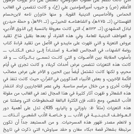
التي كانت تنظم على أسلوب الفردوسي، تشتمل على ذكر غزوات الرسول
الأعظم (ص) و حروب أمير‌المؤمنين علي (ع)، و كانت تتضمن في الغالب
الحماس والأحاسيس الدينية القوية. و منها
خاوران نامه
لابن‌حسام
القهستاني (تـ‍ ۸۷۵ه‍)، و
الشاهنامـه
للحيرتـي (تـ‍ ۹۶۱ه‍(، و
حملۀ حيدري
لباذل المشهدي (تـ‍ ۱۱۲۳ه‍ )، التي كانت معروفة بالنسبة إلى الذوق الأدبي،
و العواطف الدينية للعامة. وفي هذه الفترة، أو بعدها بقليل شاع تقليد
عروض التعزية و التي ظهرت على مايبدو في الأصل من تقليد قراءة كتاب
روضة الشهداء
، في المجالس للعامـة و استنـاداً إلـى نـص الـكتـاب ــ
بأسلوب المقابلة بين الأصـوات و التي كانـت تسمـى بـالـردّات ــ و قد
كانت هذه التعزيات تتضمن عرض أحداث كربلاء و كانت تجرى في أيام
محرم، و لكنها كانت تشتمل أيضاً بين الحين و الآخر على عرض مصائب
الأئمة الآخرين، و بعض الأنبياء المذكورين في
القرآن
، حيث كانت تنفذ في
أوقات أخرى و من خلال مراسم مناسبة. وفي عصر القاجاريين ازداد انتشار
هذه الشعائر و ظهرت آثار كثيرة في هذا المجال تعد في الغالب من مقولة
الأدب الشعبي. ومع ذلك، فإن الكثرة البالغة للمخطوطات التي وصلتنا عن
هذه التعزيات (مثلاً ظ: باوزاني و پاليارو،
)، تدل على أهمية دور
435
الـعـواطـف الـديـنـيـة في الأدب ــ و خـاصـة الأدب الشعبـي آنـذاك.ــ
و لانعلم مصدر ظهور هذه المسرحيات. و من المستبعد جداً أن تكون
مرتبطة بشعائر قصة «بكاء مغان و حقد سياوش» التي ذكرت في تاريخ