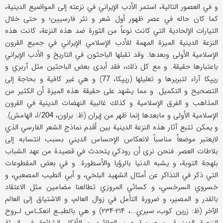
و في العصور التالية، استمر الأدب الإيراني في نزعته إلى المواضيع الدينية،
كما كان حاله في عصر ظهور أول شعر و نثر فارسيين؛ و حتى خلال
التيارات الإلحادية التي كانت نوعاً من الثورة ضد هذه النزعة، كانت هذه
النزعة الدينية الميزة المهمة للأدب الإسلامي الإيراني في جميع القرون
الإسلامية الأولى وبعدها. وقد تقبلها الباحثون في التاريخ و الأدب الإيراني
باعتبارها حقيقة. و مع كل ذلك، فقد أبدى بعض الباحثين مثل آربري و
ريپكا آراء لتبريرها و تعليلها (ريپكا،
) و هي غير كافية و بحاجة إلى
77
التصحيح و التكميل. و مما يشهد على حقيقة هذه الميزة أن الكثير من
المذاهب و الفرق الإسلامية و كذلك غالبية النهضات الدينية في القرون
الإسلامية الأولى و مابعدها إنما ظهر من إيران (ظ: براون، I/
، الهامش).
204
و يمكن تتبع آثار هذه النزعة الدينية بين أقدم نماذج الشعر الفارسي الذي
لايعتبر موضعاً مناسباً لانعكاس الإحساس الديني بسبب انتسابه إلى
بلاطات العصر. فنحن نرى أن رودكي يتحدث في قصيدة من عهد الشباب
بلهجة التوبة، و يشبه الدنيا بالرؤيا والأسطورة. و في بعض المقطوعات
التي ذكر في التذاكر عن أمثال الشهيد البلخي، و أبي الطيب المصعبي، و
خسروي السرخسي، و كسائي المروزي تطالعنا مضامين مثل الاعتقاد
بالقدر و المصير، و ضرورة التأمل في زوال العالم، و الاشتياق إلى العالم
الآخر (ظ: زرين كوب،
سيري
...، ۲۱۴-۲۳۴) و هي بالطبـع انعكـاس لـروح