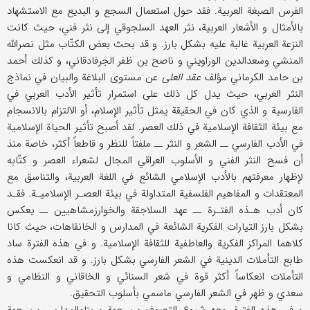
الفرس الصبغة العربية. فقد حول استعمال السجع و البديع مع الاستشهاد
بالأمثال و الأشعار العربية، نثر العهد السلجوقي إلى نثر فني، حيث كانت
النزعة العربية غالبة عليه بشكل بارز. و قد بحث بعض الكتّاب مثل نصرالله
المنشي وسعد‌الدين الوراويني و ناصح بن ظفر الجرفادقاني، و كذلك أحمد
بن حامد الكرماني مؤلف
عقد العلى
عن مستوى البلاغة والبيان في نماذج
النثر العربي، حيث يدل كل ذلك على استمرار تأثير الأدب العربي في
الفارسية و الذي كان في الحقيقة يمثل تأثير الإسلام، أو الالتزام بالانسجام
مع بيئة الثقافة الإسلامية في ذلك العصر. لقد أصبح تأثير الحياة الإسلامية
في الأدب الفارسي ــ الشعر و النثر ــ ملفتاً للنظر و قاطعاً أكثر، خاصة منذ
أن فسح النثر الفني و الأسلوب العراقي المجال لشعراء العصر و كتّابه
لإظهار معرفتهم بالأدب الإسلامي الشائع في اللغة العربية، والتناسق مع
المعتقدات و المفاهيم الفلسفية المتداولة في بيئة العصـر الإسلاميـة. فقـد
كان أدب هـذه الفتـرة ــ عهد السلاجقة والخوارزمشاهيين ــ يعكس
بشكل بارز التيارات الفكرية الشائعة في المدارس و الخانقاهات، حيث كانا
كلاهما المراكز الفكرية والعاطفية للثقافة الإسلامية. و في هذه الفترة ساد
طابع التأملات الدينية في الشعر الفارسي بشكل بارز. و قد انعكست هذه
التأملات انعكاساً أكثر قوة في شعر السنائي و الخاقاني و النظامي و
سعدي و ظهر في الشعر الفارسي ماسمي بأسلوب التحقيق.