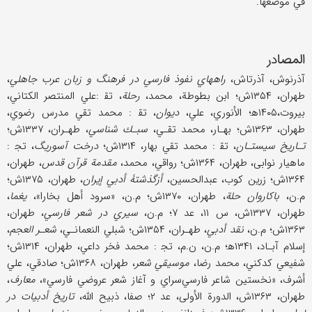
في موضعها.
المصادر
آذرنوش، آذرتاش،
راههاي نفوذ فارسي در فرهنگ و زبان عرب جاهلي
،
طهران، ۱۳۵۴ش؛ ابن بطوطة، محمد،
رحلة
، تق‍ :علي المنتصر الكتاني،
بيروت،۱۴۰۵ه‍؛ الأنوري، علي،
ديوان
، تق‍ : محمد تقي مدرس رضوي،
طهران، ۱۳۶۳ش؛ بهـار، محمد تقـي،
سبـك شناسي
، طهـران، ۱۳۳۷ش؛
تـاريخ سيستـان
، تق‍ : محمد تقي بهار، ۱۳۱۴ش؛
درخت آسوريگ
، تج‍ :
ماهيار نوابى، طهران، ۱۳۶۴ش؛ رواقي، محمد،
مقدمة قرآن قدس
، طهران،
۱۳۶۴ش؛ زرين كوب، عبدالحسين،
أزگذشتۀ أدبي إيران
، طهران، ۱۳۷۵ش؛
م.ن،
باكاروان حلة
، طهران، ۱۳۷۰ش؛ م.ن، «سرود أهل بخارا»،
يغما
،
طهران، ۱۳۳۷ش، س ۱۱، عد ۷؛ م.ن،
سيري در شعر فارسي
، طهران،
۱۳۶۳ش؛ م.ن،
نقد أدبي
، طهـران، ۱۳۵۴ش؛ شبلي النعمانـي،
شعـر العجم
،
إسلام آبـاد، ۱۳۴۱ه‍؛ م.ن، ن.م، تج‍ : محمد فخر داعي، طهران، ۱۳۱۴ش؛
شفيعي كدكني، محمد رضا،
موسيقي شعر
، طهران، ۱۳۶۸ش؛ صادقي، علي
أشرف، «نخستين شاعر فارسي‌سراي و آغاز شعر عروضي فارسي»،
معارف
،
طهران، ۱۳۶۳ش، الدورة الأولى، عد ۲؛ صفا، ذبيح الله،
تاريخ أدبيات در