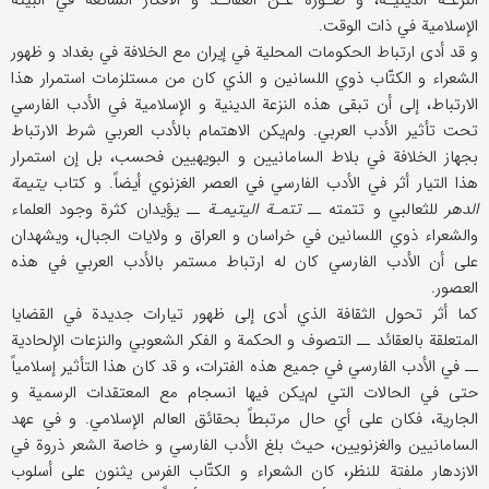
النزعـة الدينيـة، و صـورة عـن العقائـد و الأفكار الشائعة في البيئة
الإسلامية في ذات الوقت.
و قد أدى ارتباط الحكومات المحلية في إيران مع الخلافة في بغداد و ظهور
الشعراء و الكتّاب ذوي اللسانين و الذي كان من مستلزمات استمرار هذا
الارتباط، إلى أن تبقى هذه النزعة الدينية و الإسلامية في الأدب الفارسي
تحت تأثير الأدب العربي. ولم‌يكن الاهتمام بالأدب العربي شرط الارتباط
بجهاز الخلافة في بلاط السامانيين و البويهيين فحسب، بل إن استمرار
هذا التيار أثر في الأدب الفارسي في العصر الغزنوي أيضاً. و كتاب
يتيمة
الدهر
للثعالبي و تتمته ــ
تتمـة اليتيمـة
ــ يؤيدان كثرة وجود العلماء
والشعراء ذوي اللسانين في خراسان و العراق و ولايات الجبال، ويشهدان
على أن الأدب الفارسي كان له ارتباط مستمر بالأدب العربي في هذه
العصور.
كما أثر تحول الثقافة الذي أدى إلى ظهور تيارات جديدة في القضايا
المتعلقة بالعقائد ــ التصوف و الحكمة و الفكر الشعوبي والنزعات الإلحادية
ــ في الأدب الفارسي في جميع هذه الفترات، و قد كان هذا التأثير إسلامياً
حتى في الحالات التي لم‌يكن فيها انسجام مع المعتقدات الرسمية و
الجارية، فكان على أي حال مرتبطاً بحقائق العالم الإسلامي. و في عهد
السامانيين والغزنويين، حيث بلغ الأدب الفارسي و خاصة الشعر ذروة في
الازدهار ملفتة للنظر، كان الشعراء و الكتّاب الفرس يثنون على أسلوب