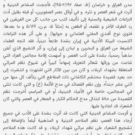
مدن العراق و خراسان (ظ: صفا، ۲/۱۹۲-۱۹۵)، فأججت المشاعر الدينية و
أثرت في شعر العصر و نثره. و في أوائل عصر الصفويين، أو قبله بقليل أدت
النزاعات الشيعية والسنية إلى تأليف كتب من جانب كل من الفريقين في
رد الطرف الآخر و نقضه، أو الطعن به (مثلاً ظ: م.ن، ۵/۱۶۶ و ما بعدها:
فتوى نوح أفندي المفتي العثماني و جوابها). و على أثر هذه النزاعات
اكتسبت البيئة الأدبية في إيران بشدة طابعاً دينياً، فقد اتجه العلماء
الشيعة من العراق و البحرين و لبنان إلى إيران، و أثر التشيع الذي أعلن
مذهباً رسمياً، بشدة على أدب العصر. و أسهمت إقامة مجالس العزاء التي
شاعت من ورائها شعائر التعزية، إسهاماً كبيراً في شيوع نظم المراثي
المتعلقة بشهداء كربلاء، و كان من بين الآثار التي اشتهرت و انتشرت إلى
حد بعيد قصيدة محتشم الكاشاني ذات المقاطع التي يتألف كل منها من
اثني عشر «بنداً». وإن نظم القصائد في مدح الأئمة (ع) و التي كانت تتلى
في المجالس، خاصة في الأعياد الدينية، أو في المراسم، أخرجت نظم
القصيدة من حالة ابتذال مدح الحكام الكبار و الصغار في العصر والتي كان
الشعراء قد اعتادوا عليها.
و ألزمت المشاعر الدينية التي كانت قد أثرت بشدة على الأدب في جميع
أرجاء هذا العصر، نظم الملاحم الدينية و المذهبية أيضاً بالإضافة إلى
تشجيع الشعراء على نظم مراثي شهداء كربلاء. و قد كانت هذه الملاحم