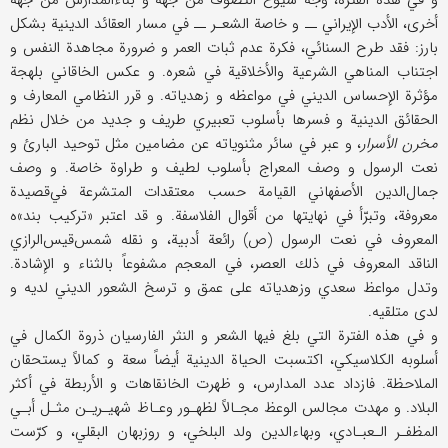
و في هذه الفترة، وجه شيوع التصوف من جهة و بناءالمدارس من جهة
أخرى، الأدب الإيراني ــ و خاصة الشعـر ــ في مسار العقائد الدينية بشكل
بارز: فقد طرح السنائي، فكرة عدم ثبات العمر و ضرورة مجاهدة النفس و
اجتناب المناهي الشرعية والأخلاقية في شعره. و عكس الخاقاني بلهجة
مؤثرة الإحساس الديني في مواعظه و زهدياته. و قرر النظامي المعارف و
الحقائق الدينية و فسرها بأسلوب تعبيري طريف و جديد من‌ خلال نظم
مخرن الأسرار
، و عبر في سائر مثنوياته عن مضامين مثل توحيد البارئ و
نعت الرسول و وصف المعراج بأسلوب لطيف و طراوة خاصة. و وصف
جمال‌الدين الأصفهاني القيامة حسب معتقدات المتشرعة في‌قصيدة
معروفة، وتبرّأ في نهايتها من أقوال‌ الفلاسفة. و قد اعتبر «تركيب بند»ه
المعروف في نعت الرسول (ص) رائعة أدبية، و نقله شمس‌قيس‌الرازي
الناقد المعروف في ذلك العصر، في المعجم مشفوعاً بالثناء و الإشادة.
وتدل مواعظ سعدي وزهدياته على عمق و ترسخ الشعور الديني لديه و
لدى متلقيه.
و في هذه الفترة التي بلغ فيها الشعر و النثر الفارسيان ذروة الكمال في
أسلوبه الكلاسيكي، اكتسبت الحياة الدينية أيضاً سعة و كمالاً يستحقان
الملاحظة. فازداد عدد المدارس، و ظهرت الخانقاهات و الأربطة في أكثر
البلاد. و مهدت مجالس الوعظ مجـالاً لظهـور وعـاظ شهيـريـن مثـل أبـي
المظفـر الـعبـادي، وبهاء‌الدين ولد البلخي، و روزبهان البقلي، و كرّست