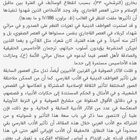
بخارى (النرشخي، ۳۳)، بسبب انقطاع الوسائط، في الفترة بين ماقبل
الإسلام و حتى العصر القاجاري. وقد وجد الأشخاص الذين شهدوا تنفيذها
أن تأثيرها ملفت للنظر في الغالب (ظ: براون، IV/
و ما بعدها).
I86
و قد استمرت العواطف الدينية في تعزيات اللطم على الصدور و في مراثي
شهداء كربلاء في العصر القاجاري بنفس مستواها في العصر الصفوي، بل و
أكثر منه أحياناً. و في هذه الفترة، كان شعراء مثل القا‌آني و يغما اللذين
لم‌يكن المتشرعة يؤيدون أسلوب حياتهم، ترجمان الأحاسيس الحقيقية
والصادقة لأهل العصر فيما أبدعوه في مجال مراثي الأئمة (ع)، ومازالت
هذه الأحاسيس مستمرة إلى حدما.
و ظلت الآثار الصوفية في القرنين الأخيرين أيضاً، تدل مثل العصور السابقة
على تأثير العواطف الدينية في الأدب الفارسي. كما أن من الممكن ملاحظة
الصور المختلفة لتأثير الثقافة الإسلامية المشتركة و انعكاسها في القصص
الشعبية، و في الأمثال و الحكم المستندة إلى حكايات الأنبياء و قصصهم،
و في دقائق الأقوال المنقولة عن مشايخ الصوفية و في النزعة التأويلية
المنعكسة في عدد من الآثار الأدبية السابقة و الحالية. و مع ذلك، فإن
علينا أن لانتصور مما ذكر في باب سعة هذا التأثير و شموليته و من
اشتراكه مع الأدب العربي خلال هذه المقالة، أن تأثير الأدب الفارسي بقي
محدوداً في هذا النطاق. فالحقيقة أن الأدب الإيراني أظهر حتى في هذا
النطاق قدرته على الإبداع و أساس استقلاله الفكري، و تفوق في بعض