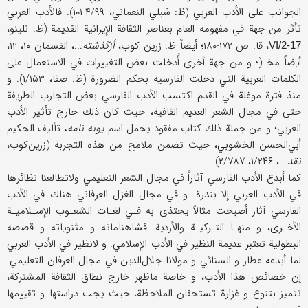
الجوانب على الأدب العربي (ظ: شبلي النعماني، ۴/۹۹-۱۰۱). فالأدب العربي
تأثر من جهة في مفهومه العام بعناصر الثقافة الإيرانية القديمة (ظ: نلينو،
، قا: ص ۱۷۲-۱۸۰؛ أيضاً ظ: زرين كوب،
أزگذشته
...، القسمان ۱۰، ۱۲،
VI/2-17
أيضاً مخ‍ (؛ و من جهة أخرى أُدخلت بعض التغييرات في الاستعمال على
الكلمات العربية التي دخلت الفارسية بحكم الضرورة (ظ: صفا، ۱/۱۵۳). و
منذ فترة موغلة في القدم اكتسب الأدب الفارسي بعض التجارب الطريفة
حتى في مجال الشعر العديم القافية، حيث كان ذلك خارج تأثير الأدب
العربي؛ و من جملة ذلك كتاب مفقود يحمل اسم
يوبه نامه
، تأليف الحكيم
أبي‌الحسن الخشوبي، حيث تضمن ملامح من هذه التجربة (زرين‌كوب،
نقد
...، ۱/۲۴۶، ۲/۷۸۷).
كما أبدع الأدب الفارسي آثاراً في مجال الشعر التعليمي ولاتطالعنا نظائرها
في الأدب العربي إلا بندرة. و في مجال الغزل العرفاني هناك في الأدب
الفارسي آثار أصبحت مثالاً يحتذى به فـي لغـات الشعـوب الإسـلاميـة
الأخـرى، و منهـا التـركيـة والأردية. فشاهناماته و مثنوياته و قصصه
البطولية تعتبر عديمة النظير في الأدب الإسلامي. و لانظير في الأدب العربي
لما أبدعه عطار و السنائي و مولانا جلال‌الدين في مجال العرفان التعليمي.
إن خصائص هذا الأدب، و خاصة ماظهر خارج نطاق الثقافة المشتركة،
تتميز بتنوع و غزارة تستحقان الملاحظة، حيث يجب دراستها و تقييمها