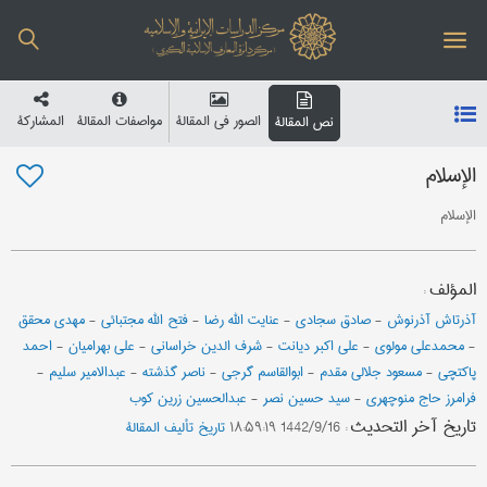
الصور في المقالة
مواصفات المقالة
المشارکة
نص المقالة
الإسلام
الإسلام
المؤلف
:
آذرتاش آذرنوش
-
صادق سجادی
-
عنایت الله رضا
-
فتح الله مجتبائي
-
مهدي محقق
-
محمدعلي مولوي
-
علی اکبر دیانت
-
شرف الدین خراساني
-
علي بهرامیان
-
احمد
پاکتچی
-
مسعود جلالي مقدم
-
ابوالقاسم گرجی
-
ناصر گذشته
-
عبدالامیر سلیم
-
فرامرز حاج منوچهری
-
سید حسین نصر
-
عبدالحسین زرین کوب
تاریخ آخر التحدیث
:
1442/9/16 ۱۸:۵۹:۱۹
تاریخ تألیف المقالة