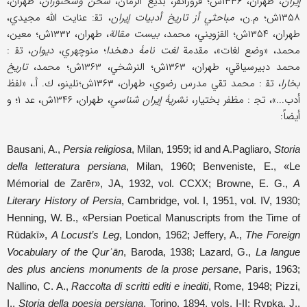
إيران
، طهران، ۱۳۳۶ش؛ فروزانفر، بديع الزمان،
سخن
وسخنوران
، طهران،
۱۳۵۸ش؛ م.ن،
مباحثي أز تاريخ أدبيات إيران
، تق‍‌: عنايت الله مجيدي،
طهران، ۱۳۵۴ش؛ القزويني، محمد،
بيست مقالة
، طهران، ۱۳۳۲ش؛ معين،
محمد، «وضع لغات»، مقدمة
لغت نامۀ دهخدا
؛ منوچهري،
ديوان
، تق‍‌ :
محمد دبير‌سياقي، طهران، ۱۳۶۳ش؛ النرشخي، ۱۳۶۳ش؛ محمد،
تاريخ
بخارا
، تق‍ : محمد تقي مدرس رضوي، طهران، ۱۳۶۳ش؛نلينو، ك. أ.، «لفظ
أدب...»، تج‍ ‍‌: مظفر بختيار،
نشريۀ إيران شناسي
، طهران، ۱۳۴۶ش، عد ۱؛ و
أيضاً:
Bausani, A.,
Persia religiosa
, Milan, 1959; id and A.Pagliaro,
Storia
della letteratura persiana
, Milan, 1960; Benveniste, E., «Le
Mémorial de Zarēr», JA, 1932, vol. CCXX; Browne, E. G.,
A
Literary History of Persia
, Cambridge, vol. I, 1951, vol. IV, 1930;
Henning, W. B., «Persian Poetical Manuscripts from the Time of
Rūdakī»,
A Locust’s Leg
, London, 1962; Jeffery, A.,
The Foreign
Vocabulary of the Qurʾ
ān
, Baroda, 1938; Lazard, G.,
La langue
des plus anciens monuments de la prose persane
, Paris, 1963;
Nallino, C. A.,
Raccolta di scritti editi e inediti
, Rome, 1948; Pizzi,
I.,
Storia della poesia persiana
, Torino, 1894, vols. I-II; Rypka, J.,