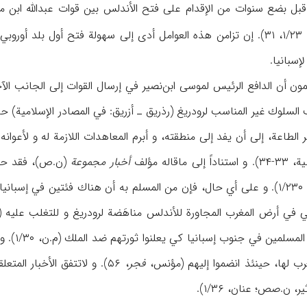
 قبل بضع سنوات من الإقدام على فتح الأندلس بين قوات عبدالله ابن
المصادر الإسلامية) (عنان، ۱/۲۳، ۳۱). إن تزامن هذه العوامل أدى إلى سهول
إسبانيا.
سلوك غير المناسب لرودريغ (رذريق ـ أزريق: في المصادر الإسلامية) حاك
طاعة، إلى أن يفد إلى منطقته، و أبرم المعاهدات اللازمة له و لأعوانه (ابن‌الأ
أخبار مجموعة
(ن.ص)، فقد حار
سلوكه القبيح (قا: المقري، ۱/۲۳۰). و على أي حال، فإن من المسلم به أن هناك ف
ينتظرون 
عرب لها، حينئذ انضموا إليهم (مؤنس،
فجر
، ۵۶). و لاتتفق الأخبار ا
ر، ن.صص؛ عنان، ۱/۳۶).