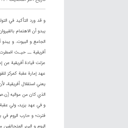
يبدو أن الاهتمام بالقيرو
الجامع و البيوت. و يبدو 
أفريقية ــ حيـث اضطرت ه
عزلت قيادة أفريقية عن إ
يعني استقلال أفريقية، لأن
و في عهد يزيد، ولي عقبة م
فترت؛ و حارب الروم في ب
الروم و البربر المتحالفي