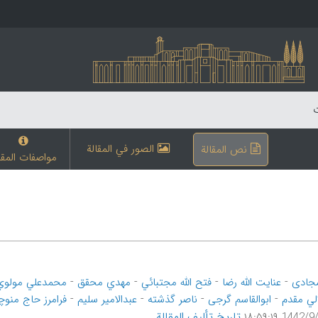
ت
الصور في المقالة
نص المقالة
مواصفات المقا
-
-
-
-
جادی
عنایت الله رضا
فتح الله مجتبائي
مهدي محقق
محمدعلي مولوي
-
-
-
-
لي مقدم
ابوالقاسم گرجی
ناصر گذشته
عبدالامیر سلیم
فرامرز حاج منو
تاریخ تألیف المقالة
1442/9/16 ۱۸: