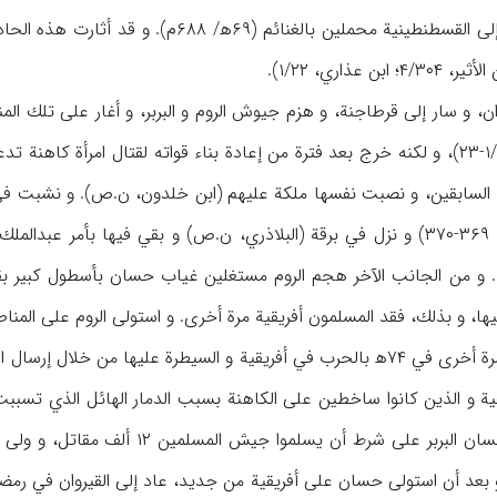
الحرب معهم و عاد الروم إلى القسطنطينية م
 عذاري، ۱/۲۲).
، و سار إلى قرطاجنة، و هزم جيوش الروم و البربر، و أغار على تلك المنط
عاد إلى القيروان (م.ن، ۱/۲۲-۲۳)، و لكنه خرج بعد فترة من إعادة بناء قواته لقت
لة السابقين، و نصبت نفسها ملكة عليهم (ابن خلدون، ن.ص). و نشبت ف
ص). و من الجانب الآخر هجم الروم مستغلين غياب حسان بأسطول كبير بقي
ها، و بذلك، فقد المسلمون أفريقية مرة أخرى. و استولى الروم على المناطق 
يقية و الذين كانوا ساخطين على الكاهنة بسبب الدمار الهائل الذي تس
الكاهنة و قتلت. و أمّن حسان البربر