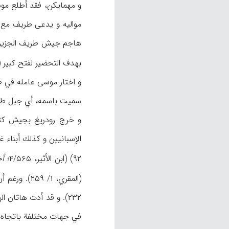
و مهمايكن، فقد أطلع موس
مواليه و يدعى طريف مع ع
هاجم جيش طريف الجزير
بهدف التحضير لفتح كبير (ن.م، 
سميت باسمه، أي جبل طارق (ظ: ابن الأثير، /۵۶۴
و خرج رودريغ بجيش كثي
الإسبانيين و كذلك أبناء 
۹۲) (ابن الأثير، ۴/۵۶۵؛
أخ
۲۳۲). و قد أدت هاتان 
في جهات مختلفة باتجاه