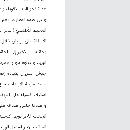
عقبة نحو البربر الأقوياء و غير المتدينين (ظ: ابن خلدون، ۱/ ۱۰۸، الذي ا
و في هذه المعارك دعم بر
المحيط الأطلسي (البحر ال
الأسئلة على يوليان خلال
بحقـه ــ الأخير إلى الحق
جيش القيروان بقيادة زهي
استيلاء كسيلة على أفريقية ۵ سنوات، أو على رواية ۷ سنوات وحتى أوائل حكم عبدالملك بن مروان (ابن‌خلدون، ۶/۱۰۹؛ ابن‌الأ
الجانب الآخر استغل الروم 