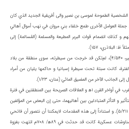
ه هذه البلاد. الأول هو الشخصية الطموحة لموسى بن نصير والى أفريقية الجديد الذي كان
، و من جملة العوامل الأخرى طمع خلفاء بني مروان في نهب أموال أهالي
اف منهم و كذلك انضمام قوات البربر المطيعة والمسلمة (المُسالمة) إلى
و عندما استولى موسى بن نصير على طنجة و ولى طارق‌بن‌زياد عليها بقوة قوامها البربر (ابن الأثير، ۴/۵۴۰)، لم‌تكن قد خرجت من سيطرته، سوى منطقة من بلاد
فترة، كانت سبتة تحت سيطرة إسبانيا و حاكمها يليان من أمراء
 الجانب الآخر من المضيق المائي (عنان، ۱/۲۳).
إن الارتباط التاريخي بين جانبي المضيق في عصور ماقبل الإسلام، و الارتباط بين يهود إسبانيا و المغرب في أواخر القرن ۱ه‍ و العلاقات الصريحة بين المنطقتين في فترة
ر و التأثر المتبادلين بين أهاليهما، حتى إن البعض من المؤلفين
في العصر الإسلامي اعتبروا الأندلس الكبرى جزء من بلاد المغرب (مثلاً الإصطخري، ۳۹؛ القلقشندي، ۵/۲۱۱). و استناداً إلى هذه المقدمات لايمكننا أن نتصور أن فاتحي
المغرب العرب لم‌يكونوا يعلمون شيئاً عن ذلك الجانب قبل عبور المضيق. و مما يجدر ذكره أن مناوشات عسكرية كانت قد حدثت في ۸۹ه‍/ ۷۰۸م انتهت بغزوة