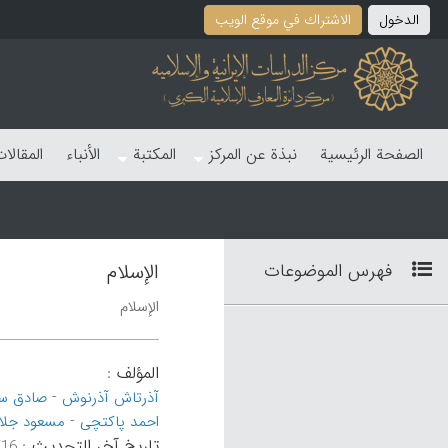
الدخول
الاشتراك في موقع الویب
الصفحة الرئیسیة
نبذة عن المرکز
المکتبة
الأنباء
المقالا
فهرس الموضوعات
الإسلام
الإسلام
المؤلف
:
-
آذرتاش آذرنوش
صادق س
-
احمد پاکتچی
مسعود جلا
تاریخ آخر التحدیث
:
۵۹:۱۹