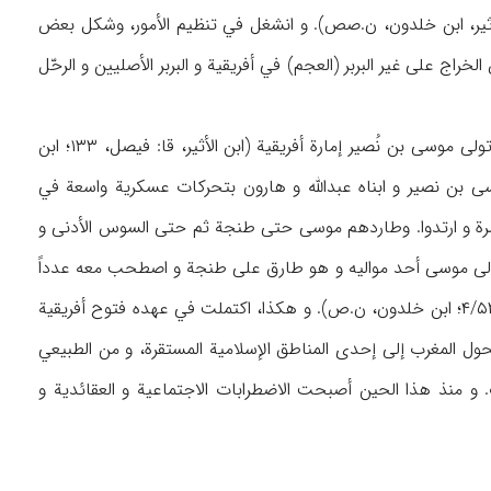
إلى القيروان ۸۲ه‍ (. و بقى فيها حتى وفاة عبدالملك (۸۶ه‍/۷۰۵م) (ابن الأثير، ابن خلدون، ن.صص). و انشغل في تنظيم الأمور، وشكل بعض
راج على غير البربر (العجم) في أفريقية و البربر الأصليين و الرحّل
عزل حسان بعد مدة طويلة نسبياً في نهاية خلافة عبدالملك، أو في عهد الوليد بن عبدالملك، و تولى موسى بن نُصير إمارة أفريقية (ابن الأثير، قا: فيصل، ۱۳۳؛ ابن
قام موسى بن نصير و ابناه عبدالله و هارون بتحركات عسكرية واسعة في
 المغرب المختلفة. و عاقب موسى البربر الذين كانوا قد أسلموا من طرابلس حتى طنجة ۱۲ مرة و ارتدوا. وطاردهم موسى حتى طنجة ثم حتى السوس الأدنى و
 و ولى موسى أحد مواليه و هو طارق على طنجة و اصطحب معه عدداً
و الفرائض و عاد هو نفسه إلى أفريقية (ابن‌الأثير، ۴/۵۲۹؛ ابن خلدون، ن.ص). و هكذا، اكتملت في عهده فتوح أفريقية
ول المغرب إلى إحدى المناطق الإسلامية المستقرة، و من الطبيعي
. و منذ هذا الحين أصبحت الاضطرابات الاجتماعية و العقائدية و