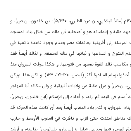
و قد ورد التأكيد في التواريخ الإسلامية على مبادرة عقبة إلى تصميم القيروان و بنائها في ۵۰ه‍/۶۷۰م (مثلاً البلاذري، ن.ص؛ الطبري، ۵/۲۴۰)؛ ابن خلدون، ن.ص)، و
نذ عهد عقبة و إقداماته هو و أصحابه في ذلك من خلال بناء المسجد
وات المرسلة إلى أفريقية بعائدات مصر وعدم وجود قاعدة دائمية في
 الفتوح و اتساعها و ثباتها في تلك المنطقة. و لذلك أيضاً فقد
ى مكاسب تلك القوة نفسها من فتوحها. و هكذا عرفت القيروان منذ
عهد إمارة عقبة كمركز للقوات الإسلامية في المغرب كما حصل أمراء أفريقية على استقلال عسكري و أخذوا بزمام المبادرة أكثر (فيصل، ۱۲۰-۱۲۱، ۱۲۳). و لكن هذا لم‌يكن
بري، ن.ص) و عزل عقبة عن ولايات أفريقية و ولى مكانه أبا ‌المهاجر
ماء البربر الذي كان قد أسلم في البدء ثم ارتد، و أعاده إلى الإسلام (ابن خلدون، ن.ص).
اء القيروان، و فتح بلاد المغرب أيضاً بعد أن كانت هذه الحركة قد
ذلك مناطق امتدت حتى الزاب و تاهَرت في المغرب الأوسط و حارب
ريق الرومي فيها ويدعى «يليان» (يوليان، يليانوس) طاعته، و أرشد