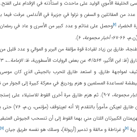
ى الخليفة الأموي الوليد على ماحدث و استأذنه في الإقدام على الفتح.
دد من المقاتلين و السفن و نزلوا في جزيرة في
ة
الخضراء
[۲]
۶۶-۶۷؛
أخبار مجموعة
، ۶).
۴؛ عن بعض الروايات الأسطورية، ظ:
الإمامة
...، ۲/۷۳؛ ابن القوطية، ۳۴).
ف لمواجهة طارق. و استعد طارق للحرب بالجيش الذي كان موسى ق
غيطشة لمساعدة المسلمين و هزم رودريغ في معركة كبيرة إلى الجوار من ن
بار مجموعة
، ۷-۹). ثم هزم طارق مرة أخرى القوط للاستيلاء على
إستج
(المقري، ۱/ ۲۵۹).
الهزيمتان الكبيرتان اللتان مني بهما القوط إلى أن تنسحب الجيوش المتبق
رية
و غرناطة و مالقة و تدمير (أريولة)، وسلك هو نفسه طريق
جيان
[۷]
[۶]