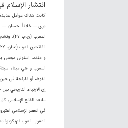
انتشار الإسلام ف
يرى ــ خلافاً لحسان ــ ا
المغرب (ن
الفاتحين العرب (عنان، ۱/۲۲) و أخيراً، مرور أكثر من نصف قرن على أولى تجارب المسلمين البحرية (مثلاً ظ: البلاذري، ۱۵۷).
المغرب و هي ميناء سبتة
القوط، أو الفرنجة في حين 
مابعد الفتح الإسلامي كل 