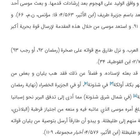
 و وافق الوليد على الهجوم بعد إرشادات قدمها. و بعث موسى أحد
الأندلس عرفت فيما بعد باسم جزيرة طريف (ابن الأثير، ۴/۵۶۳؛ قا: مؤنس، ن.م، ۶۶). و
وحصل على غنائم و عدد كبير من الأسرى و عاد في رمضان ۹۱. و استعد موسى من خلال هذه المقدمة لإرسال قوة بحرية أكبر
و اختار موسى عامله في طنجة، طارق بن زياد لقيادة قوة مؤلفة من البربر و الموالي و عدد قليل من العرب. و نزل طارق مع قواته على صخرة (رمضان ۹۲، أو رجب ۹۳)
د بعثه لإسناده. و فضلاً عن ذلك فقد هب يليان و بعض من
هر بكة،
أولكة
في
شذونة
، أو في الجزيرة الخضراء (نهاية رمضان
[۴]
[۳]
ة
(في شمال شرق شذونة) مما أدى إلى تدفق البربر نحو إسبانيا
[۵]
 ورغم أن طارق لم‌يكن مأموراً بالتقدم إلا أنه لم‌يتوقف (مؤنس، ن.م، ۷۶) حتى بلغ أمره موسى الذي عاتبه فيه و منعه من اجتياز قرطبة (البلاذري،
ية منهم إلى طليطلة. و يبدو أن طارقاً أرسل بتوصية من يليان قواته
و طليطلة (ابن الأثير، ۴/۵۷۶؛
أخبار مجموعة
، ۹-۱۱).