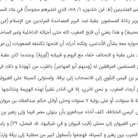
عتبرهم مجوساً) في بلاد السوس الأدنى. فاشتبك عقبة معهم وهزمهم (ابن الأثير، ۴/۱۰۶).
بر زناتة المسلمون عقبة ضد البربر المصامدة المرتدين عن الإسلام (
محيط) و هذا يعني أن فتح المغرب كله حتى أجزائه الداخلية وغير الساح
 حواره معه بشأن الأندلس، ولكنه أدرك أن فتحها تكتنفه الصعوبات (ن.
د على عقبة و التحالف خفاء مع الروم و قبيلته (أوربة). وعندما كان عق
ر بن قيس البَلَوي إلى الانسحاب إلى برقة. واستولى كسيلة على القيرو
ثير، ن.ص).
الجانب الآخر 
الحرب بين زهير و كسيلة، فهجموا بأسطول كبير من صقلية إلى برقة وارتكبو