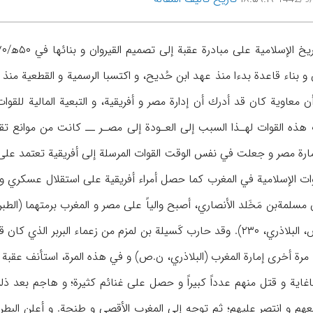
ان و بناء قاعدة بدءا منذ عهد ابن حُديح، و اكتسبا الرسمية و القطعية م
أن معاوية كان قد أدرك أن إدارة مصر و أفريقية، و التبعية المالية للق
ذه القوات لهـذا السبب إلى العـودة إلى مصـر ــ كانت من موانع تقدم
مارة مصر و جعلت في نفس الوقت القوات المرسلة إلى أفريقية تعتمد عل
 مسلمة‌بن مَخَلد الأنصاري، أصبح والياً على مصر و المغرب برمتهما (الط
الذي كان من مواليه (ن.ص، البلاذري، ۲۳۰). وقد حارب كَسيلة بن لمزم من زع
رة أخرى إمارة المغرب (البلاذري، ن.ص) و في هذه المرة، استأنف عقبة بن
اغاية و قتل منهم عدداً كبيراً و حصل على غنائم كثيرة؛ و هاجم بعد 
ن معهم و انتصر عليهم؛ ثم توجه إلى المغرب الأقصى و طنجة. و أعلن البط