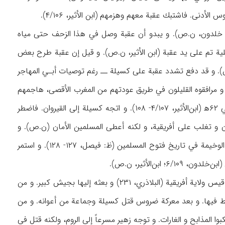
ابن خلدون، ن.ص). و يبدو أن عقبة وصل في هذا الزحف حتى مياه
لية تم على يد عقبة (ابن الأثير، ن.ص). و قيل إن عقبة طرح بعض
ص). و قد دفع تشدد عقبة على كسيلة ــ رغم توصيات أبـي المهاجر
بة و مرافقوه القليلون في طريق عودتهم من المغرب الأقصى، هاجمهم
البربر، و قتلوه هو و جميع المسلمين المرافقين له (ومنهم أبو المهاجر) بالقرب من تَهوذة و ذلك في ۶۲ه‍ (ابن‌الأثير، ۴/۱۰۷- ۱۰۸). و اتجه كسيلة إلى القيروان. فاضطر
ان و تغلب على أفريقية، و لكنه أعطى المسلمين الأمان (ن.ص). و
عمت موجة الارتداد جميع أرجاء المغرب. و نحن لانرى، إلا في النادر نظيراً لهذه الهزيمة ونتائجها الوخيمة في تاريخ فتوح المسلمين (ظ: فيصل، ۱۲۷- ۱۲۸). و استمر
و عندما جلس عبدالله على كرسي الخلافة، كلف أخاه عبدالعزيز بأن يتولى مصر فيما ولى زهير بن قيس ولاية أفريقية (البلاذري، ۲۳۱) و بعثه إليها بجيش كبير. و من
توجه كسيلة من القيروان إلى ممش (قرب قيروان و في شرقيها، ظ: فيصل، ۲۹) و رابط فيها. و بعد معركة ضروس قتل كسيلة وجماعة من أعوانه. و من
ا المذابح و الغارات. و توجه زهير مسرعاً إلى الروم، ولكنه قتل في