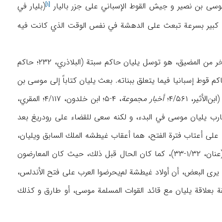
 موسى بن نصير و جيش القوط الإسباني على جزر
باليار
(بليار في
[۱]
ة فتح أول بلد أوروبي كبير بسرعة تبعث على الدهشة في نفس الوقت الذي كانت فيه
و قد رأى المؤرخون المسلمون أن الدافع الرئيس لموسى ابن‌نصير في إرسال القوات إلى الجانب الآخر من المضيق، هو توسل يليان حاكم سبتة (البلاذري، ۲۳۲؛ حاكم
م قوط إسبانيا فيما يتعلق ببناته. بعث يليان كتاباً إلى موسى بن
ثير، ۴/۵۶۱؛
أخبار مجموعة
، ۴-۵؛ ابن خلدون، ۴/۱۱۷؛ المقري،
ب يليان موسى في البدء، و لكنه سعى للقضاء على رودريغ بعد
ئتين في إسبانيا على أعتاب فترة الفتح، هما أعقاب غيطشه الملك السابق ويليان،
استعانتا بالجيش الإسلامي في أرض المغرب المجاورة للأندلس مناهَضة لرودريغ و للتغلب عليه (عنان، ۱/۳۲-۳۳)، كما كان الحال قبل ذلك، حيث كان المعارضون
أن يظهر أسطول المسلمين في جنوب إسبانيا كي يعلنوا ثورتهم ضد الملك (م.ن، ۱/۳۰). و يرى البعض، أن أولاد غيطشة لم‌يحرضوا العرب على فتح الأندلس،
لمتعلقة بعلاقة يليان مع قائد القوات المسلمة موسى، أو طارق و كذلك