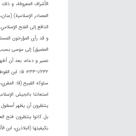
الأشراف المعروفة، و ذلك
الدافع إلى الفتح الإسلامي ل
المضيق) إلى موسى بسبب ال
نصير و دعاه، بعد أن أظهر ال
۱/۲۳۲-۲۳۳؛ قا: ابن القوطية، ۳۳-۳۴). و استناداً إلى ماقاله مؤلف
بل كانوا ينتظرون فتح ال
بكيفيتها (البلاذري، ابن الأثي