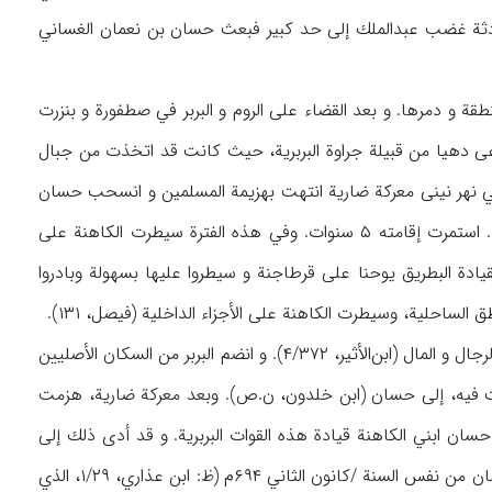
حملين بالغنائم (۶۹ه‍/ ۶۸۸م). و قد أثارت هذه الحادثة غضب عبدالملك إلى حد كبير فبعث حسان بن نعمان الغساني
قة و دمرها. و بعد القضاء على الروم و البربر في صطفورة و بنزرت
ال امرأة كاهنة تدعى دهيا من قبيلة جراوة البربرية، حيث كانت قد اتخذت من جبال
ي نهر نينى معركة ضارية انتهت بهزيمة المسلمين و انسحب حسان
من أفريقية (ابن الأثير، ۴/ ۳۶۹-۳۷۰) و نزل في برقة (البلاذري، ن.ص) و بقي فيها بأمر عبدالملك. استمرت إقامته ۵ سنوات. وفي هذه الفترة سيطرت الكاهنة على
ادة البطريق يوحنا على قرطاجنة و سيطروا عليها بسهولة وبادروا
الساحلية، وسيطرت الكاهنة على الأجزاء الداخلية (فيصل، ۱۳۱).
و كلف عبدالملك حسان مرة أخرى في ۷۴ه‍ بالحرب في أفريقية و السيطرة عليها من خلال إرسال الرجال و المال (ابن‌الأثير، ۴/۳۷۲). و انضم البربر من السكان الأصليين
ببت فيه، إلى حسان (ابن خلدون، ن.ص). وبعد معركة ضارية، هزمت
 على شرط أن يسلموا جيش المسلمين ۱۲ ألف مقاتل، و ولى حسان ابني الكاهنة قيادة هذه القوات البربرية. و قد أدى ذلك إلى
انتشار الإسلام بين البربر. و بعد أن استولى حسان على أفريقية من جديد، عاد إلى القيروان في رمضان من نفس السنة /كانون الثاني ۶۹۴م (ظ: ابن عذاري، ۱/۲۹، الذي