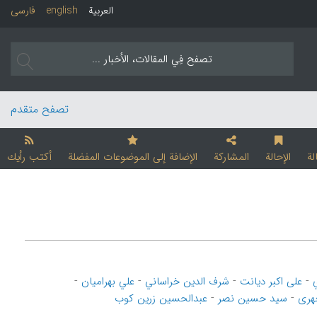
العربیة
english
فارسی
تصفح متقدم
لة
الإحالة
المشارکة
الإضافة إلی الموضوعات المفضلة
أکتب رأیك
-
-
-
-
علی اکبر دیانت
شرف الدین خراساني
علي بهرامیان
-
-
چهری
سید حسین نصر
عبدالحسین زرین کوب