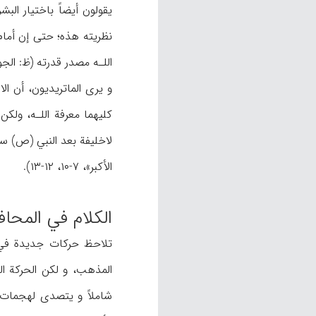
يقولون أيضاً باختيار البش
نظريته هذه؛ حتى إن أمام ا
اللـه مصدر قدرته (ظ: الجويني، عبدالملك، ۹۷-۱۰۰،
و يرى الماتريديون، أن ال
كليهما معرفة اللـه، ولكن 
الأكبر»، ۷-۱۰، ۱۲-۱۳).
الكلام في المحاف
المذهب، و لكن الحركة ال
شاملاً و يتصدى لهجمات ال