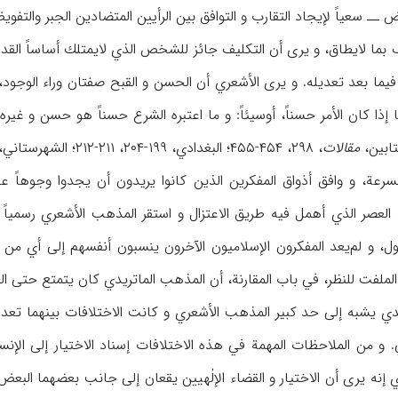
ــ سعياً لإيجاد التقارب و التوافق بين الرأيين المتضادين الجبر والتفوي
 بما لايطاق، و يرى أن التكليف جائز للشخص الذي لايمتلك أساساً القدرة
فيما بعد تعديله. و يرى الأشعري أن الحسن و القبح صفتان وراء الوجو
إذا كان الأمر حسناً، أوسيئاً: و ما اعتبره الشرع حسناً هو حسن و غي
تابين،
مقالات
، ۲۹۸، ۴۵۴-۴۵۵؛ البغدادي، ۱۹۹-۲۰۴، ۲۱۱-۲۱۲؛ الشهرستاني، ۱/۱۴۵-۱۷۰؛ ن.د، الأشعري، أيضاً الأشاعرة).
رعة، و وافق أذواق المفكرين الذين كانوا يريدون أن يجدوا وجوهاً ع
 العصر الذي أهمل فيه طريق الاعتزال و استقر المذهب الأشعري رسمياً 
لملفت للنظر، في باب المقارنة، أن المذهب الماتريدي كان يتمتع حتى القرو
ريدي يشبه إلى حد كبير المذهب الأشعري و كانت الاختلافات بينهما تعد
و من الملاحظات المهمة في هذه الاختلافات إسناد الاختيار إلى الإنسان 
 إنه يرى أن الاختيار و القضاء الإلٰهيين يقعان إلى جانب بعضهما البعض.