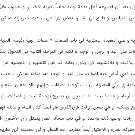
زلي بعد أن اعتبرهم أهل بدعة. ونبذ جانباً نظرية الاختيار، و حدوث
القر
لة بين المنزلتين، و طرح في مقابلها بعض الآراء في مذهبه. حتى إنه لم
أيد الأشعري، بعد تغيير رأيه و نفي العقيدة الم
ت مثل اليد و الرجل و الوجه. و لكنه في المرحلة التالية من التحول الفكر
 بلاكيف و بلاتشبيه، كي يكون بذلك قد نفى التشبيه و التجسيم عن الل
الذي أذعن فيه لصفات مثل اليد و الوجه لله، ولكنه لم‌يكن يتجنب أ
عه إلى رأي المعتزلة في باب توحيد الصفات، و إنهم قالوا بمعان استعاري
 أزلية، و قائمة بذات اللـه، دون أن يصرح بوحدة الذات و الصفات، أو غي
سمع ويتكلم؛ و في نفس الوقت فإن
القرآن
هو أيضاً كلام اللـه، و لذلك ف
رادته و غير ذلك واحدة. و في باب مسألة القدر يتمثل رأي الأشعري في 
لوقه القدرة و الاختيار أيضاً مقترنين مع الفعل. و في الحقيقة فإن نظر