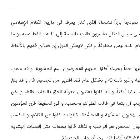
وذجاً بارزاً للاتجاه الذي كان يعرف في تاريخ الكلام الإسلامي
على سبيل المثال يفسرون «اليد» بالنسبة إلى اللـه باللفظ عينه، و ما
لام اللـه ليس مخلوقاً، و لكن لايمكن القول إن
القرآن
قديم بالألفاظ
ها حداً بحيث أطلق عليهم المعارضون اسم الحشوية. و قد سعوا،
ة و غير ذلك للّه و بشكل عام فقد اقتربوا من تجسيم الله. و قد بلغ
نيا أيضاً. و قد كانوا يعتبرون معرفة الحق بالتقليد فقط، و لكن
ب أن يتما في قالب الظواهر وحسب. و في الحقيقة فإن المؤمنين
آخرون المشبِّهة و المجسِّمة، كانوا قد كفوا عن الكلام، و التفسير
لقبول المحض هو الواجب و لذلك قالوا بصفات مثل الصفات البشرية