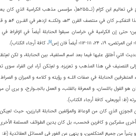
تجسدت غاية هذا المنهج في تعاليم ابن كرّام (تـ۲۵۵ه‍(، مؤس
العرش. و رغم 
إس
، كافة أرجاء الكتاب).
[۱]
ء إلى التصنيف في هذا المذهب و تعزيزه. و لم‌تكن آراء ابن الفراء سوى 
راء المتطرفين الحنابلة في صفات اللـه و رؤيته و كلامه و الميزان و الص
يمان هو القول باللسان، و المعرفة بالقلب، و العمل بالجـوارح، و يرى أن
ه (ظ: أبويعلى، كافة أرجاء الكتاب).
الجوزي الذي كان من الوعاظ والمؤلفين الحنابلة البارزين، حيث لم‌يكن 
خرى مشركين و كافرين فحسب، بل كان يدين الطوائف المسلمة الأخرى و ح
رأ من جميع المتكلمين، و ينهى عن الغور في المسائل العقائدية (ظ: ابن‌الجوزي، ۱۶۱-۱۶۵، ۵۹