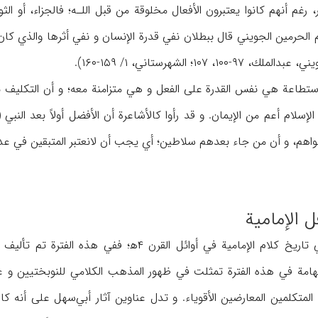
ر، رغم أنهم كانوا يعتبرون الأفعال مخلوقة من قبل اللـه؛ فالجزاء، أو 
لحرمين الجويني قال ببطلان نفي قدرة الإنسان و نفي أثرها والذي كان الأ
 ۱۰۷؛ الشهرستاني، ۱/ ۱۵۹-۱۶۰).
استطاعة هي نفس القدرة على الفعل و هي متزامنة معه؛ و أن التكليف بما
الإسلام أعم من الإيمان. و قد رأوا كالأشاعرة أن الأفضل أولاً بعد الن
ل الإمامية
تلاحظ حركات جديدة في تاريخ كلام الإمامية في أو
هامة في هذه الفترة تمثلت في ظهور المذهب الكلامي للنوبختيين و عل
متكلمين المعارضين الأقوياء. و تدل عناوين آثار أبي‌سهل على أنه كان