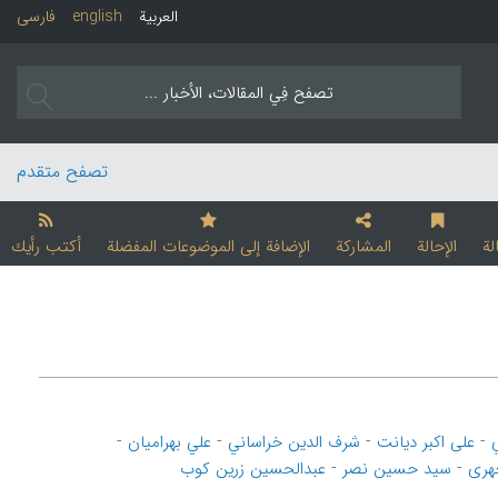
العربیة
english
فارسی
تصفح متقدم
لة
الإحالة
المشارکة
الإضافة إلی الموضوعات المفضلة
أکتب رأیك
-
-
-
-
علی اکبر دیانت
شرف الدین خراساني
علي بهرامیان
-
-
چهری
سید حسین نصر
عبدالحسین زرین کوب