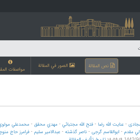
ت
الصور في المقالة
نص المقالة
مواصفات المقا
-
-
-
-
جادی
عنایت الله رضا
فتح الله مجتبائي
مهدي محقق
محمدعلي مولوي
-
-
-
-
لي مقدم
ابوالقاسم گرجی
ناصر گذشته
عبدالامیر سلیم
فرامرز حاج منو
تاریخ تألیف المقالة
1442/9/16 ۱۸: