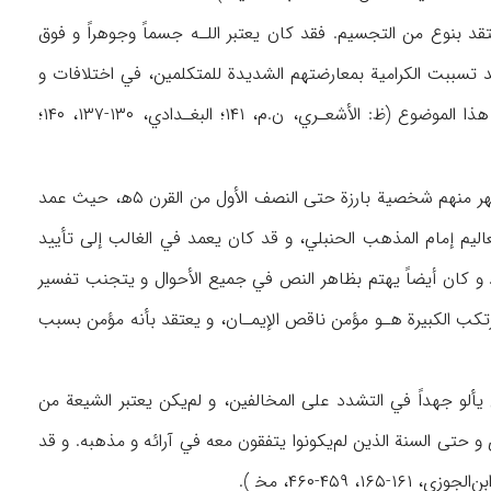
س مذهب الكرامية الذي كان يعتقد بنوع من التجسيم. فقد كان يعتبر اللـه جسماً وجوهراً و فوق
أن ظهور هذا التفكيـر كان في منتصف القرن ۳ه‍، ولكنـه ازدهر في القـرن ۴ه‍ و قد تسببت الكرامية بمعارضتهم الشديدة للمتكلمين، في اختلافات و
نزاعات كثيرة بين المسلمين؛ حتى إن الكرامية في خراسان سبقوا الحنابلة أيضاً في الإفراط في هذا الموضوع (ظ: الأشعـري، ن.م، ۱۴۱؛ البغـدادي، ۱۳۰-۱۳۷، ۱۴۰؛
استمرت حركة أصحاب الحديث التي أطلق عليها فيما بعد اسم السلفية، بين الحنابلة، و لكن لم‌تظهر منهم شخصية بارزة حتى النصف الأول من القرن ۵ه‍، حيث عمد
تعاليم إمام المذهب الحنبلي، و قد كان يعمد في الغالب إلى تأييد
راط. و كان أيضاً يهتم بظاهر النص في جميع الأحوال و يتجنب تفسير
 مرتكب الكبيرة هـو مؤمن ناقص الإيمـان، و يعتقد بأنه مؤمن بسبب
يألو جهداً في التشدد على المخالفين، و لم‌يكن يعتبر الشيعة من
تى السنة الذين لم‌يكونوا يتفقون معه في آرائه و مذهبه. و قد
۴-۴۶۰، مخ‍ ).