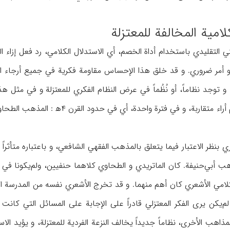
لامية المخالفة للمعتزلة
ني التقليدي باستخدام أداة الخصم، أي الاستدلال الكلامي، رد فعل إزاء 
 هو أمر ضروري. و قد خلق هذا الإحساس مقاومة فكرية في جميع أرجاء ا
الإسلامي، من خلال تقديم أراء متقار
بنظر الاعتبار فيما يتعلق بالمذهب الفقهي الشافعي، و باعتباره متأثراً 
ب أبي‌حنيفة. كان الماتريدي و الطحاوي كلاهما حنفيين، ولم‌يكونا في 
لكلامي الأشعري كان أهم منهما. و قد تخرج الأشعري نفسه من المدرسة ا
لم‌يكن يرى الفكر المعتزلي قادراً على الإجابة على المسائل التي كا
المذاهب الأخرى، نظاماً جديداً يخالف النزعة الفردية للمعتزلة، و يؤيد الا