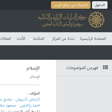
الدخول
الاشتراك في موقع الویب
الصفحة الرئیسیة
نبذة عن المرکز
المکتبة
الأنباء
المقالا
فهرس الموضوعات
الإسلام
الإسلام
المؤلف
:
-
آذرتاش آذرنوش
صادق س
-
احمد پاکتچی
مسعود جلا
تاریخ آخر التحدیث
:
۵۹:۱۹