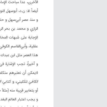
الأخرى، عدا مباحث الإمام
أيضاً ظ: ن.د، أبوسهل النو
الرازي و محمد بن بحر الر
الإجابة على شبهات المخا
هذا العصر مثل ابن عبدك وأبي
و أخيراً، تجب الإشارة في
لايمكن أن نعتبرهم متكلمي
الكافي
للكليني، و كتابي
ا
أو بتعابير قريبة منه (مثلاً ص ۷۲، ۸۰، ۸۱)، و تعد 
و يجب اعتبار العالم البغد