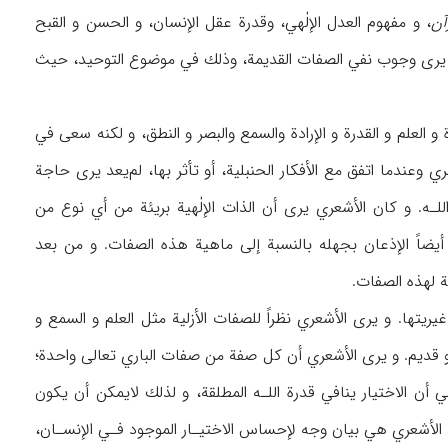
آن
، و مفهوم العدل الإلٰهي، وقدرة عقل الإنسان، و الحسن و القبح
‌يكن يرى وجوب نفي الصفات القديمة، وذلك في موضوع التوحيد، حيث
عتزلية في باب الصفات ۷ صفات إلٰهية رئيسة: الحياة و العلم و القدرة و الإرادة والسمع والبصر و النطق، و لكنه سعى في
ي وعندما اتفق مع الأفكار الحنبلية، أو تأثر بها، لم‌يعد يرى حاجة
ـه. و كان الأشعري يرى أن الذات الإلٰهية بريئة من أي نوع من
يضاً الإذعان بجهله بالنسبة إلى ماهية هذه الصفات. و من بعد
ة لهذه الصفات.
ريتها. و يرى الأشعري نظراً للصفات الأزلية مثل العلم و السمع و
هو قديم. و يرى الأشعري أن كل صفة من صفات الباري تعالى واحدة؛
أن الاختيار ينافي قدرة اللـه المطلقة، و لذلك لايمكن أن يكون
ية الأشعري هي بيان وجه لإحساس الاختيـار الموجود فـي الإنسـان،