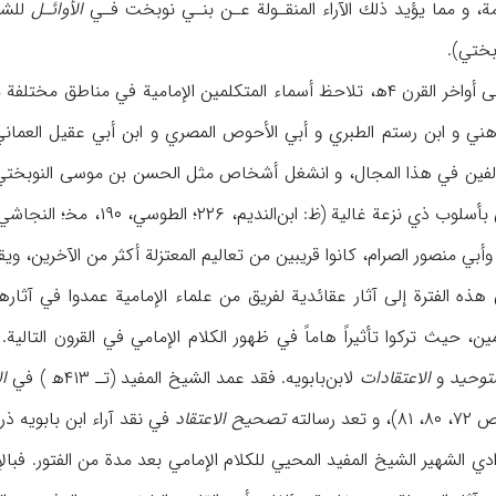
ة، و مما يؤيد ذلك الآراء المنقـولة عـن بنـي نوبخت فـي
الأوائـل
بختي).
و منذ عصر أبي‌سهل و حتى أواخر القرن ۴ه‍، تلاحظ أسماء المتكلمين الإ
هني و ابن رستم الطبري و أبي الأحوص المصري و ابن أبي عقيل العماني 
لفين في هذا المجال، و انشغل أشخاص مثل الحسن بن موسى النوبختي ع
 منصور الصرام، كانوا قريبين من تعاليم المعتزلة أكثر من الآخرين، ويقولون ب
 هذه الفترة إلى آثار عقائدية لفريق من علماء الإمامية عمدوا في آثا
ن، حيث تركوا تأثيراً هاماً في ظهور الكلام الإمامي في القرون التالي
لتوحيد
و
الاعتقادات
لابن‌بابويه. فقد عمد الشيخ المفيد (تـ‍ ۴۱۳ه‍ ) في
ا
رسالته
تصحيح الاعتقاد
في نقد آراء ابن بابويه ذ
ادي الشهير الشيخ المفيد المحيي للكلام الإمامي بعد مدة من الفتور. فبالإ