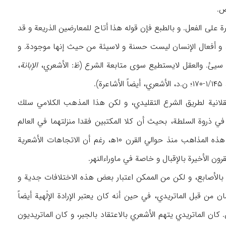
ض.
 على الفعل. و بالطبع فإن قوله هذا أتاح للمعارضين الذريعة و قد
د، و أفعال الإنسان ليست حسنة و لاسيئة من حيث إنها موجودة. و
ره سيىٔ. والعقل لايستطيع سوى متابعة الشرع (ظ: الأشعري،
الإبانة
،
قلانية لطريق الشرع التقليدي، و لكن هذا المذهب الكلامي سلك
في ذروة السلطة، بحيث أن كلا المكتبين فقدا منزلتهما في العالم
الإسلامي بعد هجوم المغول، و لم‌يعد المفكرون الإسلاميون الآخرون ينسبون أنفسهم إلى أي من هذه المذاهب منذ حوالي القرن ۱۰ه‍، رغم أن الاتجاهات الأشعرية
ن الأخيرة بالإقبال و خاصة في ماوراء‌النهر.
 بالأصابع، و لكن من الممكن اعتبار بعض هذه الاختلافات جدية و
من قبل الماتريدي، في حين أنه كان يعتبر الإرادة الإلٰهية أيضاً
 كان الماتريدي يتهم الأشعري بالاعتقاد بالجبر، و كان الماتريديون