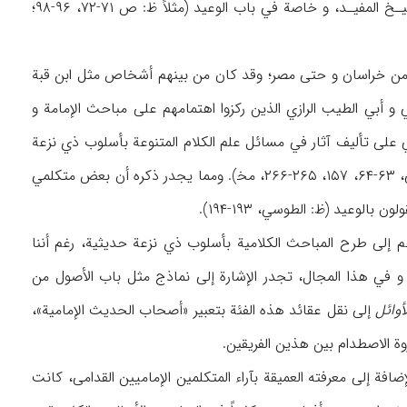
للشيـخ المفيـد، و خاصة في باب الوعيد (مثلاً ظ: ص ۷۱-۷۲، ۹۶-۹۸؛
مامية في مناطق مختلفة من خراسان و حتى مصر؛ وقد كان من بينهم أشخاص مثل ابن قبة
و أبي الطيب الرازي الذين ركزوا اهتمامهم على مباحث الإمامة و
لى تأليف آثار في مسائل علم الكلام المتنوعة بأسلوب ذي نزعة
عقلية، وأبي‌القاسم الكوفي بأسلوب ذي نزعة غالية (ظ: ابن‌النديم، ۲۲۶؛ الطوسي، ۱۹۰، مخ‍؛ النجاشي، ۶۳-۶۴، ۱۵۷، ۲۶۵-۲۶۶، مخ‍‍‌). ومما يجدر ذكره أن بعض متكلمي
الوعيد (ظ: الطوسي، ۱۹۳-۱۹۴).
رهم إلى طرح المباحث الكلامية بأسلوب ذي نزعة حديثية، رغم أننا
ة. و في هذا المجال، تجدر الإشارة إلى نماذج مثل باب الأصول من
لأوائل
إلى نقل عقائد هذه الفئة بتعبير «أصحاب الحديث الإمامية»،
روة الاصطدام بين هذين الفريقين.
ضافة إلى معرفته العميقة بآراء المتكلمين الإماميين القدامى، كانت