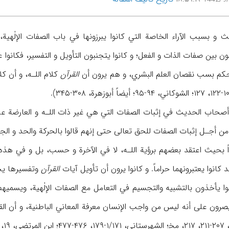
بسبب الآراء الخاصة التي كانوا يبرزونها في باب الصفات الإلٰهية، نم
قون بين صفات الذات و الفعل؛ و كانوا يتجنبون التأويل و التفسير، فكانوا 
 حكم بسب نقصان العلم البشري، و هم يرون أن
القرآن
كلام اللـه، و أن ك
حاب الحديث في إثبات الصفات التي هي غير ذات اللـه و العارضة علي
، من أجـل إثبات الصفات للحق تعالى حتى إنهم قالوا بالحركة والحد و الجه
 بحيث اعتقد بعضهم برؤية اللـه، لا في الآخرة و حسب، بل و في هذه الد
كانوا يعتبرونهما حراماً. و كانوا يرون أن تأويل آيات
القرآن
وتفسيرها يج
وا يأخذون بالتشبيه والتجسيم في التعامل مع الصفات الإلٰهية، ويسميهم ال
 يصرون على أنه ليس من واجب الإنسان معرفة المعاني الباطنية، و أن ا
ضى، ۱۹، ۲۴، ۱۱۴؛ أيضاً ظ: ن.د، أصحاب الحديث).