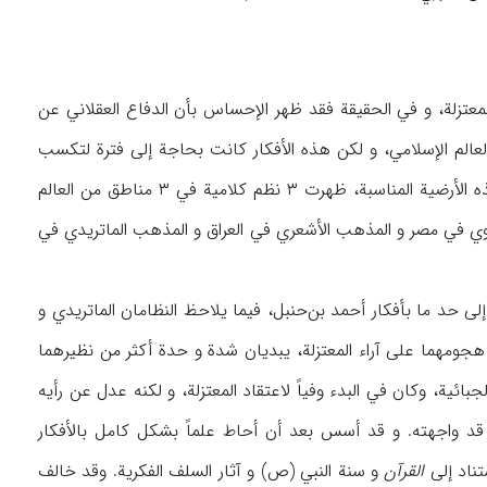
المعتزلة، و في الحقيقة فقد ظهر الإحساس بأن الدفاع العقلاني عن
لعالم الإسلامي، و لكن هذه الأفكار كانت بحاجة إلى فترة لتكسب
شكلاً مدروساً و متماسكاً، و توجد نظاماً، أو نُظُماً في عرض النظام الفكري للمعتزلة و في مثل هذه الأرضية المناسبة، ظهرت ۳ نظم كلامية في ۳ مناطق من العالم
بة، و في فترة واحدة، أي في حدود القرن ۴ه‍ : المذهب الطحاوي في مصر و المذهب الأشعري في العراق و المذهب الماتريدي في
إلى حد ما بأفكار أحمد بن‌حنبل، فيما يلاحظ النظامان الماتريدي و
هجومهما على آراء المعتزلة، يبديان شدة و حدة أكثر من نظيرهما
لجبائية، وكان
في البدء وفياً لاعتقاد المعتزلة، و لكنه عدل عن رأيه
نت قد واجهته. و قد أسس بعد أن أحاط علماً بشكل كامل بالأفكار
ستناد إلى
القرآن
و سنة النبي (ص) و آثار السلف الفكرية. وقد خالف