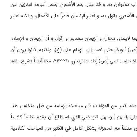
الثواب موكولان به. و قد عدل بعد الأشعري بعض أتباعه البارزين عن
شعري يقول به، و اعتبر الإنسان قادراً على الأعمال، و لكنه اعتبر
 لايطاق محال؛ و الإيمان تصديق و إقرار، و أن الإيمان و الإسلام
بي (ص) أبوبكر حتى نصل إلى الإمام علي (ع)، ولكنهم كانوا يرون أن
لاخليفة بعد النبي (ص) سواهم، و أن من جاء بعدهم سلاطين؛ أي يجب أن لانعتبر المتبقين في عداد خلفاء النبي (ص) (ظ: الماتريدي، ۲۱۱-۲۶۲، مخ‍‌؛ أيضاً «شرح الفقه
ائل القرن ۴ه‍‌؛ ففي هذه الفترة تم تأليف عدد كبير من المؤلفات في مباحث الإمامة من قبل متكلمي هذا
ى رأسهم أبوسهل النوبختي الذي استطاع أن يقدم نظاماً كلامياً
 متفقاً مع المعتزلة بشكل كامل في الكثير من المباحث الكلامية