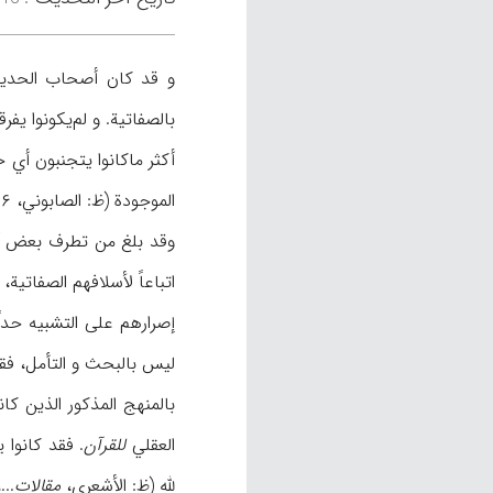
و قد كان أصحاب الحديث و 
بالصفاتية. و لم‌يكونوا يفر
أكثر ماكانوا يتجنبون أي
الموجودة (ظ: الصابوني، ۱۰۶-۱۲۲، ۱۲۷؛ الشوكاني، ۹۴-۹۵؛ أيضاً أبوزهرة، ۳۰۸-۳۴۵).
وقد بلغ من تطرف بعض أص
اتباعاً لأسلافهم الصفاتية
إصرارهم على التشبيه حداً
ليس بالبحث و التأمل، فقد 
بالمنهج المذكور الذين كان
العقلي
للقرآن
. فقد كانوا
لله (ظ: الأشعري،
مقالات
...، ۲۰۷-۲۱۱، ۲۱۷، مخ‍؛ الشهرستاني، ۱/۱۷۱-۱۷۹، ۴۷۶-۴۷۷؛ ابن المرت