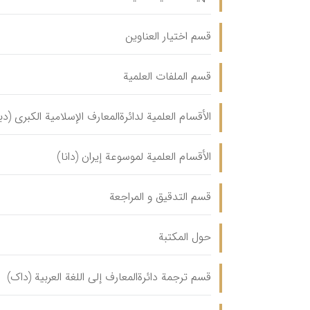
قسم اختیار العناوین
قسم الملفات العلمیة
الأقسام العلمیة لدائرةالمعارف الإسلامیة الکبری (دب
الأقسام العلمیة لموسوعة إیران (دانا)
قسم التدقیق و المراجعة
حول المکتبة
قسم ترجمة دائرةالمعارف إلی اللغة العربیة (داک)