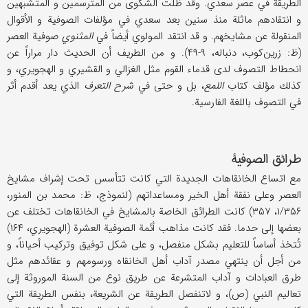
الطريقة في عصر سعدي. وقد ظلت الشكوى من المترسمين و المتشبهين
و انتقادهم ماثلة منذ سنين بعد سعدي في مؤلفات الصوفية و الأقوال
المنقولة عن مشايخهم. و قد انتقد المولوي أيضاً في
المثنوي
صوفية العصر
(ظ: زرين‌كوب، دنباله، ۹-۴۹). و من الطريف أن الحديث دار مراراً عن
انحطاط التصوف لدى قدماء القوم مثل الغزالي و القشيري و الهجويري، و
كذلك مؤلف كتاب
اللمع
، بل و حتى في
شرح التعرف
الذي يعد أقدم أثر
في التصوف باللغة الفارسية.
طرائق الصوفية
مع اتساع الخانقاهات الجديدة التي كانت تتأسس تحت إشراف مشايخ
العصر وعلى نفقة أهل الخير ومساعداتهم (لنموذج، ظ: محمد بن المنور،
۱/۳۵۶، ۳۵۷) كانت الطرائق الخاصة بالمشايخ في الخانقاهات تختلف عن
بعضها إلى حدما. فقد كانت مذاهب أئمة الصوفية العشرة (الهجويري، ۱۶۴)
تُتخذ أساساً للتعليم بشكل منفصل، و على شكل توفيق وتركيب أحياناً، و
من أجل أن ينتهي مصدر آداب أهل الخانقاه ورسومهم و عقائدهم مثل
طرق العبادات و آداب المتشرعة عن طريق نوع من السنة الموروثة إلى
تعاليم النبي (ص)، و لاتنفصل الطريقة عن الشريعة، بنفس الطريقة التي