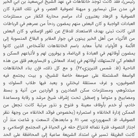
رئيس)، فقد كانت توجد خانقاهات في عهد الشيخ أبي‌سعيد بن أبي الخير
في مدن مثل نيسابور و ميهنة لصوفية العصر، و في تلك الفترة كان
الصوفية و الزهاد يعتبرون أداء مراسم محاربة الكفار من مستلزمات
العبادات الواجبة و كان البعض منهم يمضون ردحاً من عمرهم في الرباطات
التي كانت تبنى بهدف الاستعداد للدفاع عن ثغور الإسلام، و كان البعض
من الأثرياء من أهل الخير يبنون في جوار المقابر و البقاع المنسوبة إلى
الأئمة و الأولياء غالباً معابد باسم الخانقاهات للأشخاص الذين كانوا
يمضون أوقاتهم في العبادة و الرياضة، و يوفرون لهم و لأتباعهم السكن و
الطعام كي لاتستهلك أوقاتهم في إعداد المعاش و لايساورهم قلق من هذه
الناحية (ظ: شمس التبريزي،۶۲). و مع كل ذلك، فإن بناء الخانقاهات
الواسعة المشتملة على صومعة خاصة للشيخ، و بيت يجتمع فيه
الصوفيون، و غرف مستقلة ليختلي و يعبد فيها طلاب السلوك و
مبتدئوهم، ومستلزمات سكن الصادرين و الواردين من آنية و بسط
ومصابيح و متوضأ و إصطبل تحت إشراف شيخ مرشد و رقابة ومساعدة
خادم، أو خدم بأوقاف معينة و فتوح و نذور مرتبة كانت تجعل من
الممكن إدارة الخانقاه و استمراره (بخصوص فوائد الخانقاه من وجهة نظر
الصوفية، ظ: السهروردي، عمر، ۸۱ و مابعدها)، اتسعت و شاعت منذ أن
اجتاز التصوف فترة نضاله لانتزاع حقه في الحياة في المجتمع الإسلامي. و
كانت الطريقة تسير في امتداد الشريعة ساعية إلى المحافظة على الحد