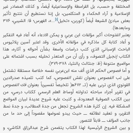
المختلفة و حسب، بل القرامطة والإسماعيلية أيضاً، و كذلك المصادر غير
الإسلامية و آراء الحكماء و المتكلمين، بل إننا نستطيع أن نتتبع تأثير
[۱]
بعض مبادئ الشيعة أيضاً (كوربن، «
تخيل
...»، الفهرس؛ قا: الشيبي، ۳۷۶
ومابعدها).
يعتبر الفتوحات
أكبر مؤلفات ابن عربي و يمكن الادعاء أنه أعاد فيه التفكير
و أعاد كتابة كل ماذكره في مؤلفاته الأخرى. وقد اعتبر آسين پلاثيوس
الباحث الإسباني الذي كتب دراسات واسعة بشأن أحواله و آثاره، هذا
الكتاب
إنجيل
التصوف، و رأى أن من المتعذر تحليله بسبب اشتماله على
مواضيع متنوعة (ظ: جنثالث پالنثيا، ۳۷۸-۳۷۹).
و أما
فصوص الحكم
الذي ألف منه ابن‌عربي نفسه خلاصة مستقلة تشتمل
على لب
الفصوص
بعنوان
نقش الفصوص
، كما كتب تلميذه صدرالدين
القونوي الذي تربى عليه (تـ‍ ۶۷۲ه‍( تلخيصاً تفسيرياً بعنوان
فك الفصوص
في تقرير أجزاء مباحثه تداولته أوساط العلم الرسمي ككتاب درسي، من
بين الكتب الصوفية المعدودة، و كتبت عليه شروح عديدة لبيان المواضع
المشكلة فيه. إن كثرة هذه الشروح تجعل من جدة المطالب، و جدة نمط
التقرير، و تعقيد لطائفه ــ حيث يبدو غموضها مقصوداً إلى
حد ما من
جانب المؤلف ــ قابلاً للتصور.
و بين الشروح الرئيسية لهذا الكتاب يتضمن شرح عبدالرزاق الكاشي، و