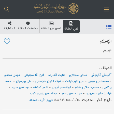
الصور في المقالة
مواصفات المقالة
المشارکة
نص المقالة
الإسلام
الإسلام
المؤلف
:
آذرتاش آذرنوش
-
صادق سجادی
-
عنایت الله رضا
-
فتح الله مجتبائي
-
مهدي محقق
-
محمدعلي مولوي
-
علی اکبر دیانت
-
شرف الدین خراساني
-
علي بهرامیان
-
احمد
پاکتچی
-
مسعود جلالي مقدم
-
ابوالقاسم گرجی
-
ناصر گذشته
-
عبدالامیر سلیم
-
فرامرز حاج منوچهری
-
سید حسین نصر
-
عبدالحسین زرین کوب
تاریخ آخر التحدیث
:
1442/9/16 ۱۸:۵۹:۱۹
تاریخ تألیف المقالة