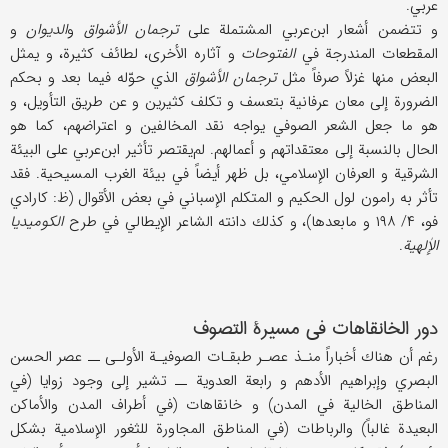
عربي.
و تتضمن أشعار ابن‌عربي المشتملة على
ترجمان الأشواق
و
الديوان
و
المقطعات المندرجة في
الفتوحات
و آثاره الأخرى، لطائف كثيرة، و يمثل
البعض منها غزلاً صرفاً مثل
ترجمان الأشواق
الذي حوّله فيما بعد و بحكم
الضرورة إلى معان عرفانية بتعسف و تكلف كثيرين و عن طريق التأويل، و
هو ما جعل الشعر الصوفي يواجه نقد المخالفين و اعتراضهم، كما هو
الحال بالنسبة إلى معتقداتهم و أعمالهم. لم‌يقتصر تأثير ابن‌عربي على البيئة
الشرقية و العرفان الإسلامي، بل ظهر أيضاً في بيئة الغرب المسيحية. فقد
تأثر به رامون لول الحكيم و المتكلم الإسباني في بعض الأقوال (ظ: كارادي
فو، ۴/ ۱۹۸ و مابعدها)، و كذلك دانته الشاعر الإيطالي في طرح
الكوميديا
الإٰلهية
.
دور الخانقاهات في مسيرة التصوف
رغم أن هناك أخباراً منـذ عصـر طبقـات الصوفيـة الأولـى ــ عصر الحسن
البصري وإبراهيم الأدهم و رابعة العدوية ــ تشير إلى وجود زوايا (في
المناطق الخالية في المدن) و خانقاهات (في أطراف المدن والأماكن
البعيدة غالباً) والرباطات (في المناطق المجاورة للثغور الإسلامية بشكل