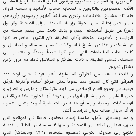
كان يروي بها الفقهاء والمحدثون، ويرفعون الطرق المتعلقة بأرباع الفقه إلى
الأئمة المعصومين والتابعين و الصحابة حسب الأسانيد و سلسلة الرواة،
فقد كان مشايخ الخانقاهات يرفعون هم أيضاً آدابهم و رسومهم وأورادهم،
بل و حتى إجازة لبس الخرقة وإرشاد المبتدئين إلى الصحابة والرسول
(ص) عن طريق أسانيدهم إليهم، و بذلك كانت تنقل بينهم سلسلة من
الروايات و الأحاديث المتعلقة بآداب الطريقة، كان الشيخ الحاضر قد نقلها
عن شيخه، و هذا عن الشيخ قبله، وكانت تسمى السلسلة، و السلاسل. و
كانت آداب الخانقاهات التي تتبع كلها شيخاً واحداً، و تنتسب إلى
سلسلته، تسمى الطريقة، و كانت الطرائق و السلاسل تزداد مع مرور الزمن
بشكل تدريجي.
و كانت تنشعب من الطرائق المتشابهة شُعَب فرعية، حتى ازداد عدد
الطرائق التي كان البعض منها عموماً يمثل طرائق أصلية، وأكثرها طرائق
فرعية، في جميع العالم الإسلامي من الهند وتركستان و فارس و العراق، و
حتى الشام و مصر و شمال أفريقيا، إلى درجة أنها تجاوزت ۱۷۰ طريقة في
الإحصائيات الرسمية. و رغم أن هناك دراسات علمية أجريت بشأن تشعبها،
إلا أنه مايزال هناك مجال لدراسات أكثر.
و مما يستحق التأمل، سلسلة إسناد معظمها، خاصة في المواضع التي
تنتهي فيها إلى التابعين و الصحابة. و منها ۱۴ سلسلة من الطرائق القديمة
تنتهي إلى معروف الكرخي (معصوم عليشاه، ۲/۱۳۷ ومابعدها) الذي