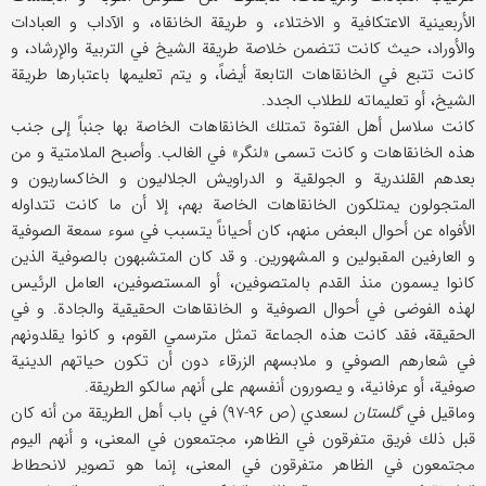
الأربعينية الاعتكافية و الاختلاء، و طريقة الخانقاه، و الآداب و العبادات
والأوراد، حيث كانت تتضمن خلاصة طريقة الشيخ في التربية والإرشاد، و
كانت تتبع في الخانقاهات التابعة أيضاً، و يتم تعليمها باعتبارها طريقة
الشيخ، أو تعليماته للطلاب الجدد.
كانت سلاسل أهل الفتوة تمتلك الخانقاهات الخاصة بها جنباً إلى جنب
هذه الخانقاهات و كانت تسمى «لنگر» في الغالب. وأصبح الملامتية و من
بعدهم القلندرية و الجولقية و الدراويش الجلاليون و الخاكساريون و
المتجولون يمتلكون الخانقاهات الخاصة بهم، إلا أن ما كانت تتداوله
الأفواه عن أحوال البعض منهم، كان أحياناً يتسبب في سوء سمعة الصوفية
و العارفين المقبولين و المشهورين. و قد كان المتشبهون بالصوفية الذين
كانوا يسمون منذ القدم بالمتصوفين، أو المستصوفين، العامل الرئيس
لهذه الفوضى في أحوال الصوفية و الخانقاهات الحقيقية والجادة. و في
الحقيقة، فقد كانت هذه الجماعة تمثل مترسمي القوم، و كانوا يقلدونهم
في شعارهم الصوفي و ملابسهم الزرقاء دون أن تكون حياتهم الدينية
صوفية، أو عرفانية، و يصورون أنفسهم على أنهم سالكو الطريقة.
وماقيل في
گلستان
لسعدي (ص ۹۶-۹۷) في باب أهل الطريقة من أنه كان
قبل ذلك فريق متفرقون في الظاهر، مجتمعون في المعنى، و أنهم اليوم
مجتمعون في الظاهر متفرقون في المعنى، إنما هو تصوير لانحطاط