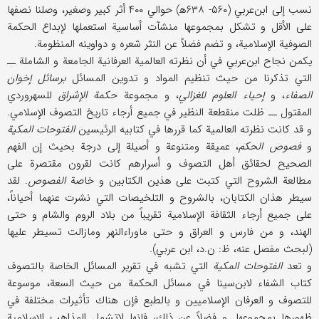
نسب إلى ابن‌عربي (۵۶۰- ۶۳۸ه‍) حوالي ۴۰۰ أثر كبير وصغير، وصلنا نصفها
على الأقل و تشكل بمجموعها منشآت أساسية استعملها لإبداع الحكمة
الصوفية الإسلامية، و تضم فضلاً عن النثر شعره و دواوينه المنظومة.
يكمن نجاح ابن‌عربي في أن نظرته العالمية العرفانية الجامعة و الشاملة ــ
التي تذكرنا من حيث تنظيم المواد و تدوين المسائل
برسائل إخوان
الصفاء
، و
إحياء العلوم للغزالي
، و مجموعة
حكمة الإشراق
للسهروردي
المقتول ــ ظلت منقطعة النظير في جميع أرجاء تاريخ التصوف الإسلامي.
و قد كانت نظرته العالمية كما قررها في كتابيه الرئيسين
الفتوحات المكية
و
فصوص الحكم
، عميقة ومتنوعة و أصيلة إلى درجة بحيث إن الفهم
الصحيح لحقائق أهل التصوف و أسرارهم كانت لقرون مقتصرة على
مطالعة الشروح التي كتبت على هذين الكتابين و خاصة
الفصوص
. لقد
سيطر هذان الكتابان، بالشروح و التلخيصات التي نشرت عنهما أحياناً،
على جميع أرجاء الثقافة الإسلامية تقريباً من بلاد الروم والشام و حتى
الهند، و من فارس و العراق و حتى ماوراء‌النهر ومازالت تسيطر عليها
(لبحث مفصل عنه، ظ: ن.د، ابن عربي).
و تعد
الفتوحات المكية
التي تشبه في تقرير المسائل الخاصة بالتصوف
كتاب الشفاء لابن‌سينا في مسائل الحكمة من حيث السعة، موسوعة
للتصوف و العرفان الإسلاميين و بالطبع فإن هناك تأثيرات مختلفة في
ظهورها بمجموعها. و فضلاً عن ذلك، فإنها لاتشمل المذاهب الإسلامية