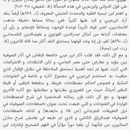
على قول الدواني وابن‌عربي في هذه المسألة (ظ: شفيعي، ۲۰۱- ۲۰۸).
و اهتم ابن تيمية الفقيه والمحدث الحنبلي المعروف (تـ ۷۲۸ه‍) أيضاً بنقد
آراء ابن‌عربي و الرد عليها كثيراً. ففي رسالة سماها
حقيقة مذهب
الاتحاديين
، اعتبر قوله تأييداً لوحدة الوجود، ومخالفاً للإسلام، و رأى أن
معتقدات أتباعه من أمثال صدر‌الدين القونوي و عفيف‌الدين التلمسانـي
(تـ‍ ۶۹۰ه‍) كفر، بل إنه وجد قولهما يستحق النقد أكثر مما قاله الآخرون (ظ:
ن.د، ابن تيمية).
و مع كل ذلك، فقد ظلت آثار ابن عربي خاضعة للنقاش في آثار الصوفية
بين مؤيد و معارض حتى عصر الجامي، و لكن الانتقادات و الاعتراضات
التي ثارت عليها لم تجد أهمية تستحق الملاحظة في مقابل الإقبال الذي
حظيت به. استخدم ابن‌عربي في مجموع آثاره و خاصة في
الفتوحات
المكية
و
فصوص الحكم
مصطلحات طريفة، و منقطعة النظير، أو قليلة
النظير أحياناً، حيث من الضروري مقارنتها و مطابقتها مع آثاره الأخرى
لفهمها. و مع كل ذلك، فإن رسالته المختصرة في شرح المصطلحات
الواردة في
الفتوحات
و التي طبعت تحت عنوان «اصطلاحات الصوفية» في
ذيل التعريفات للجرجاني (ص ۱۱۵ و مابعدها) و كذلك «اصطلاحات
الصوفية» لعبد‌الرزاق الكاشي و الذي تم طبعه في هامش
شرح منازل
السائرين
، من شأنهما أن يلعبا دوراً مؤثراً في الفهم الصحيح لإشارات ابن