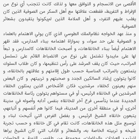
الأقصى من الانسجام و التوافق معها و لذلك كانت تتجنب أي نوع من
الإفراط و التفريط، فقطعت علاقتها مع أهل السكر من الصوفية الذين كان
يغلب عليهم التفرد، و أهل الملامة الذين لم‌يكونوا يتقيدون بشعائر
الصوفية.
و منذ عهد الخواجه نظام‌الملك الطوسي الذي كان يولي الاهتمام بالعلماء
و الصوفية على حد سواء، و بموازاة اهتمامه ببناء المدارس، فقد ظهر
الاهتمام أيضاً ببناء الخانقاهات، و أصبحت الخانقاهات كالمدارس و تبعاً
لها على مايبدوا تشتمل على نوع من الانضباط القائم على تسلسل
المراتب، حيث كان يقف المرشد على رأس تنظيمها، و كان طلاب السلوك
يتمتعون بالمراتب المناسبة حسب طول إقامتهم و علاقتهم بالخانقاه، و
كانوا يتولون إرشاد السالكين الجدد و صحبتهم و تربيتهم. و كان البعض
منهم يعينون كخلفاء مرشدين، فكان الأشخاص الذين يمثلون الخلفاء
المرشدين في الخانقاه الرئيس، أو في مستواهم يتولون رئاسة الخانقاهات
الجديدة عندما يتأسس فرع آخر للخانقاه بنفس آدابه وأصوله في مدينة
أخرى، أو في منطقة أخرى من المدينة، فيما كانوا هم أنفسهم و أتباعهم،
يتبعون خانقاه الشيخ الرئيس. و بفضل الفرص التي أتيحت لبناء و
توسيع مثل هذه الخانقاهات، كانت تقام في كل خانقاه و حسب تجربة
شيخه و تربيته الخاصة به، والشعائر و الآداب التي كان الشيخ يراها
لترتيب العبادات والرياضات، مجموعة من طقوس التوبة و الجلسات