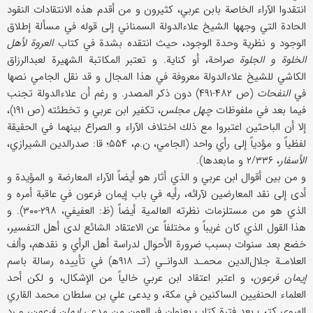
انتقدوا الآراء الخاصة بابن عربي، كثيرون و من أقدم هذه الانتقادات النقود
الحادة التي وجهها الشيخ علاء‌الدولة السمناني إلى قوله في مسألة إطلاق
الوجود و نظرية وحدة الوجود، حيث انتقده بشدة في كتاب
العروة لأهل
الخلوة و الجلوة
صراحة، أو كناية. و تعتبر المكاتبة الشهيرة لعبد‌الرزاق
الكاشي للشيخ علاء‌الدولة معروفة في هذا المجال و قد نقل الجامي نصها
في
النفحات
(ص ۴۸۲-۴۹۱) دون ذكر المصدر. و رغم أن علاء‌الدولة تجنب
فيما بعد في ملفوظات
چهل مجلس
، تكفير ابن عربي و تخطئته (ص ۱۹۱)،
إلا أن الباحثين اعتبروا مع ذلك اختلاف الآراء و الصراع بينهما في الحقيقة
لفظياً و مؤدياً إلى رأي واحد (الجامي، ن.م، ۵۵۴؛ قا: صدرالدين الشيرازي،
الأسفار
، ۲/۳۳۶ و مابعدها).
و من بين أقوال ابن عربي و الذي أثار هو أيضاً الآراء المعارضة و المؤيدة و
أدى إلى نقد المعارضين لآرائه، رأيه في باب إيمان فرعون في عاقبة أمره و
الذي هو من مستلزمات نظرته العالمية أيضاً (ظ: العفيفي، ۲۹۸-۳۰۰). و
هذا القول الذي كان غريباً و مختلفاً عن الاعتقاد الشائع لدى أهل التفسير،
خضع بعد سنوات بسبب ضرورة الأحوال لدراسة أهل الرأي و نقدهم، وألف
العلامـة جلال‌الدين محمـد الدوانـي (تـ ۹۱۸ه‍) في تأييده رسالة باسم
إيمان فرعون
، و اعتبر اعتقاد ابن عربي خالياً من الإشكال، و لكن أحد
العلماء الحنفيين الساكنين في مكة، و يدعى علي بن سلطان محمد القاري
الهروي كتب بعد فترة كتاب بعنوان فر العون من مدعي
إيمان فرعون
، و رد