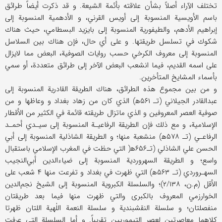
تختلف الآراء أصلاً بشأن علاقته بأئمة الشيعة. و قد ذكرت أيضاً طرائق
باسم الأويسية المنسوبة إلى أويس القرني، و الأدهمية المنسوبة إلى
إبراهيم الأدهم، والطيفورية المنسوبة إلى بايزيد البسطامي، حيث هناك
شكوك في تسلسل طريقتها. و على أي حال، فإن هناك بين السلاسل
المنسوبة إلى معروف الكرخي حسب روايات الصوفية، البعض مما لايزال
على اسمه القديم، فيما انشعب البعض الآخر إلى طرائق متعددة، أو سمي
بأسماء المشايخ المتأخرين.
و من بين مجموع هذه الطرائق، هناك الطريقة القادرية المنسوبة إلى
عبدالقادر الجيلاني (تـ‍ ۵۶۱ه‍) الذي كان من زهاد بغداد و وعاظها و من
صوفية العصر المعروفين و الذي ماتزال طريقته قائمة في الكثير من الأقطار
الإسلامية، و مع ذلك فإن الطريقة الرفاعيـة المنسوبة إلى سيـدي أحمـد
الرفاعـي (تـ ۵۷۸ه‍) منشعبة منها؛ و الطريقة الشاذلية المنسوبة إلى أبي
الحسن علي الشاذلي (تـ‍۶۵۶ه‍( التي حظت في المغرب الإسلامي باستقبال
واسع؛ و الطريقة السهروردية المنسوبة إلى ضياء‌الدين أبي‌النجيب
السهـروردي (تـ ۵۶۳ه‍) التي ظهرت في بغداد و تفرعت منها ۴ شعب على
الأقل (م.ن، ۲/۱۳۸)؛ والسلسلة الكبروية المنسوبة إلى الشيخ نجم‌الدين
الخوارزمي المعروف بالكبرى والتي ظهرت منها فيما بعد طريقتان
منفصلتان؛ و سلسلة النقشبندية و سلسلة النعمة اللٰهية اللتان ظهرتا
كلاهما معاصرتين لعصر التيموريين تقريباً. و أما السلسلة التي عرفت