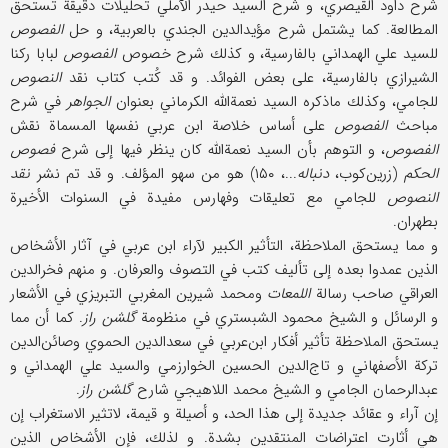
شرح داود القيصري، و شرح السيد حيدر الآملي تحليلات دقيقة تستحق
المطالعة. كما يشتمل شرح مؤيد‌الدين الجندي بالعربية، و حل
الفصوص
للسيد علي الهمداني بالفارسية، و كذلك شرح خصوص
الفصوص
لبابا ركنا
الشيرازي بالفارسية، على بعض الفوائد. و قد كُتب كتاب نقد
النصوص
للجامي، وكذلك ماذكره السيد نعمة‌الله الكرماني بعنوان
الجواهر
في شرح
مباحث
الفصوص
على أساس خلاصة ابن عربي نفسها المسماة نقش
الفصوص
، و التوهم بأن السيد نعمة‌الله كان ينظر فيها إلى شرح
فصوص
الحكم
(زرين‌كوب،
دنباله
...، ۱۵۰) هو من سهو المؤلف. و قد تم نشر
نقد
النصوص
للجامي مع تعليقات وفهارس مفيدة في السنوات الأخيرة
بطهران.
و مما يستحق الملاحظة، التأثير الكبير لآراء ابن عربي في آثار الأشخاص
الذين عمدوا بعده إلى تأليف كتب في التصوف والعرفان. و منهم فخرالدين
العراقي صاحب رسالة
اللمعات
ومحمد شيرين المغربي التبريزي في الأشعار
و الرسائل و الشيخ محمود الشبستري في منظومة
گلشن راز
. كما أن مما
يستحق الملاحظة تأثير أفكار ابن‌عربي في سعد‌الدين الحموي وصائن‌الدين
تركة الأصفهاني و تاج‌الدين الحسين الخوارزمي والسيد علي الهمداني و
عبدالرحمان الجامي و الشيخ محمد اللاهيجي شارح
گلشن راز
.
إن آراء و عقائد جديدة إلى هذا الحد، و أصيلة و قيمة، لاتثير الاستغراب إن
هي أثارت اعتراضات المنتقدين بشدة. و لذلك، فإن الأشخاص الذين