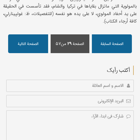
بالمولوية التي ماتزال بقاياها في تركيا والشام، فقد تأسست في الحقيقة
على يد أحفاد المولوي، لا على يده هو نفسه (للتفصيلات، ظ: غولپينارلي،
كافة أرجاء الكتاب).
الصفحة السابقة
الصفحة
۲۹
من۵۷
الصفحة التالیة
أکتب رأیك