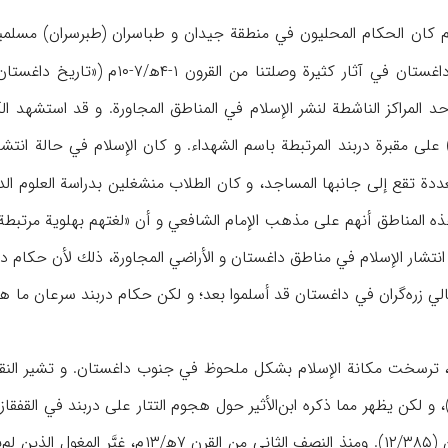
 في أواسط القرن ۴ه‍/۱۰م كان الحكام المحليون في منطقة جيدان و طباسران (طبرسرا
ر كثيرة وصلتنا من القرون ۱-۴ه‍/۷-۱۰م («تاريخ داغستان»، I/
د المراكز الناشطة لنشر الإسلام في المناطق المجاورة. و قد استشهد ا
عددة تقع إلى جانبها المساجد، و كان الطلاب منشغلين بدراسة العلوم الد
لي زره‌گران في داغستان قد أسلموا بعد؛ و لكن حكام دربند سرعان ما هجم
في القرن ۷-۹ه‍/۱۳-۱۵م، ترسخت مكانة الإسلام بشكل ملحوظ في جنوب داغستان. و ت
كانوا مايزالون غير مسلمين (۱۲/۳۸۵). ومنذ 