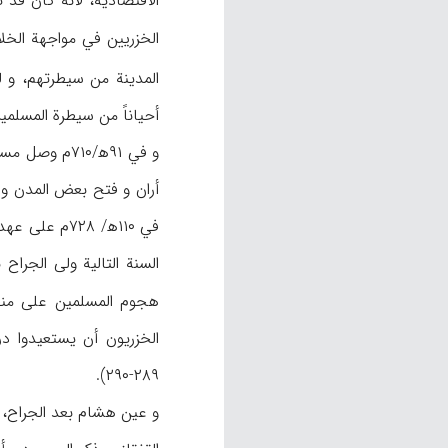
الاقتصادية، لأنه كان قد 
الخزريين في مواجهة الخلا
المدينة من سيطرتهم، و لكن درب
أحياناً من سيطرة المسلمي
في ۱۱۰ه‍/ ۷۲۸م على عهد هشام بن ‌عبدالملك (۱۰۵-۱۲۵ه‍/۷۲۳-۷۴۳م) خرج مسلمة بن عبد الملك
هجوم المسلمين على منطقة غرب ب
۲۸۹-۲۹۰).