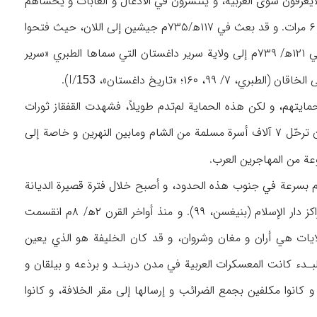
يعرفون سوى العربية، و ينتشرون في الأدغال و الغابات و يخشاهم
أهالي الباب (۱/۲۲۷). و هاجم مروان بن محمد بعد مسلمة بن عبدالملك مناطق داغستان المختلفة ۶ مرات. و قد بعث في ۱۱۷ه‍/۷۳۵م جيشين إلى اللان، حيث فتحوا
۳ قلاع فيها، و أرسل جيشاً آخر إلى منطقة تومانشاه و أجبر أهاليها على الصلح. و توجه مروان في ۱۲۱ه‍/ ۷۳۹م إلى ولاية سرير داغستان التي سماها الطبري «سرير
۱۶؛ «تاريخ داغستان»، I/
).
153
بدء لحمايتهم، و لكن هذه الحماية لم‌تدم طويلاً، فشهدت القفقاز ثورات
عديدة ضد العباسيين. و هزم الخزر الجيش العباسي في منطقة دربند. و قد أدى هذا الوضع إلى أن ترحّل ۷ آلاف أسرة مسلمة من الشام وما‌بين النهرين و خاصة إلى
لام بسرعة في جنوب هذه الحدود، و أصبح خلال فترة قصيرة الديانة
الرئيسة، ثم الديانة الوحيدة لسكان المنطقة، و اعتبرت مناطق شمال القفقاز و شرقها أحد أهم مراكز دار الإسلام (بنيغسن، ۹۹). و منذ أواخر القرن ۲ه‍/ ۸م انقسمت
 التابعة للقفقاز ــ عدا أرمينية و جورجيا اللتين لـم‌تستمـر فيهمـا المسيحيـة ــ إلى ۳ ولايات هي أران و مغان وشروان، و قد كان الخليفة هو الذي يعين
لبـدء كانت المعسكرات العربية في مدن دربنـد و برذعه و بيلقان و
انوا مكلفين بجمع الضرائب و إرسالها إلى مقر الخلافة، و كانوا