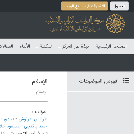
الدخول
الاشتراك في موقع الویب
الصفحة الرئیسیة
نبذة عن المرکز
المکتبة
الأنباء
المقالا
فهرس الموضوعات
الإسلام
الإسلام
المؤلف
:
-
آذرتاش آذرنوش
صادق س
-
احمد پاکتچی
مسعود جلا
تاریخ آخر التحدیث
:
۵۹:۱۹