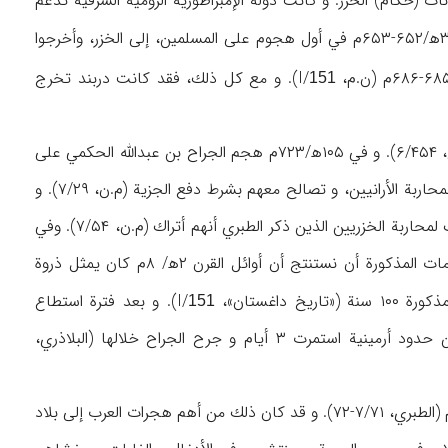
ت (حكام) الخزر. و كانت دولة الإمبراطورية الرومية الشرقية تدعم
). و انضم أهالي دربند خلال سنتي ۳۱-۳۲ه‍/۶۵۲-۶۵۳م في أول هجوم على المسلمين، إلى الخزر، وأخرجوا
). و مع كل ذلك، فقد كانت دربند تخرج
151
و في ۹۱ه‍/۷۱۰م وصل مسلمة بن عبدالملك دربند، و فتحت على يده بعض المدن و القلاع (الطبري، ۶/۴۵۴). و في ۱۰۵ه‍/۷۲۳م هجم الجراح بن عبدالله الحكمي على
أران و فتح بعض المدن و القلاع و بلغ بلنجر (م.ن، ۷/۲۱). و بعد سنة خرج الحجاج بن عبدالملك لمحاربة الأرانيين، و تصالح معهم بشرط دفع الجزية (م.ن، ۷/۲۹). و
لمحاربة الخزريين الذين ذكر الطبري أنهم أتراك (م.ن، ۷/۵۴). وفي
السنة التالية ولى الجراح بن عبدالله الحكمي على أرمينية (م.ن، ۷/۵۴). و يمكن من خلال المعلومات المذكورة أن نستنتج أن أوائل القرن ۲ه‍/ ۸م كان يمثل ذروة
تان»، I/
). و بعد فترة استطاع
151
الخزريون أن يستعيدوا دربند من المسلمين و حدثت بين القوتين معركة على بعد ۴ فراسخ من حدود أرمينية استمرت ۳ أيام و جرح الجراح خلالها (البلاذري،
و عين هشام بعد الجراح، مسلمة بن عبدالملك والياً على أرمينية و أران في ۱۱۲أو۱۱۳ه‍/۷۳۰ أو ۷۳۱م (الطبري، ۷/۷۱-۷۲). و قد كان ذلك من أهم هجرات العرب إلى بلاد