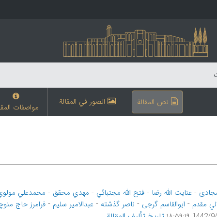
ت
الصور في المقالة
نص المقالة
مواصفات المقا
-
-
-
-
جادی
عنایت الله رضا
فتح الله مجتبائي
مهدي محقق
محمدعلي مولوي
-
-
-
-
لي مقدم
ابوالقاسم گرجی
ناصر گذشته
عبدالامیر سلیم
فرامرز حاج منو
تاریخ تألیف المقالة
1442/9/16 ۱۸: