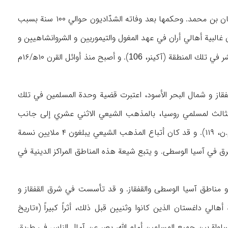
و في أوائل القرن ۴ه‍/۱۰م كانت أران بيد يوسف بن أبي‌الساج، حيث حكمها في النهاية القائد مرزبان بن محمد. وحكمها بعد وفاته الشدّاديون حوالي ۱۰۰ سنة بسبب
لية، و جاء من بعد ذلك دور السلاجقة (كسروي، ۲۶۸؛ أيضاً ظ: ابن‌حوقل، ۲/۳۳۱). كان غالبية أهالي أران في عهد المغول والتيموريين و الشروا‌نشاهيين و
ر في تلك المنطقة (آكينر،
). و أصبح منذ أوائل القرن ۱۰ه‍/۱۶م
106
قفقاز و شمال البحر الأسود، اعتبرت قضية وحدة المسلمين في تلك
 ۱۹۰۵م تم الاعتراف رسمياً في المؤتمر الثالث لمسلمي روسيا، بالمذهب الشيعي الاثني عشري إلى جانب
المذاهب السنية الأربعة الحنفية و المالكية والشافعية و الحنبلية، و ذلك لتوحيد العالم الإسلامي (م.ن، ۱۱۹). و قد كان أتباع المذهب الشيعي يبلغون ۴ ملايين نسمة
 الباقي بشكل متفرق في آسيا الوسطى. و يتبع شيعة هذه المناطق المراكز الدينية في
 مناطق آسيا الوسطى والقفقاز. و قد تأسست في شرق القفقاز و
لي داغستان الذين كانوا وثنيين قبل ذلك، أثراً كبيراً («تاريخ
مساواة بين جميع المسلمين أمام الله، يعبر عن آمال الناس في طريق