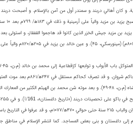
ة. و كان أهالي دربند و سمندر أول من آمن بالإسلام. و أصبحت دربند فيم
(۱۷۰-۱۹۳
عليها حتى وفاته (۱۸۵ه‍/
أران. و كان أخوه الهيثم حاكم
أرض السرير و لقب شروانشاه (م.ن، ۴۸-۴۹). و بعد موته شن محمد بن الهيثم
لح في باكو على تحصينات دربند («تاريخ داغستان»، I/
161
 إلى داغستان و بنى بعض المساجد. كما انتشر الإسلام في مناطق 