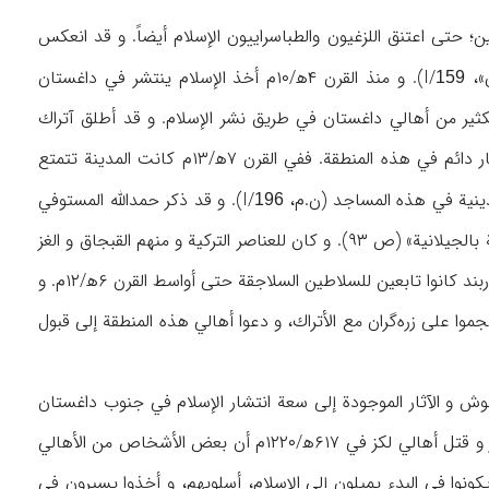
ن) مسلمين؛ حتى اعتنق اللزغيون والطباسراييون الإسلام أيضاً. و قد انعكس
). و منذ القرن ۴ه‍/۱۰م أخذ الإسلام ينتشر في داغستان
159
لكثير من أهالي داغستان في طريق نشر الإسلام. و قد أطلق آتراك
«قريخلار» اسم (المقتولين) على مقبرة دربند المرتبطة باسم الشهداء. و كان الإسلام في حالة انتشار دائم في هذه المنطقة. ففي القرن ۷ه‍/۱۳م كانت المدينة تتمتع
ينية في هذه المساجد (ن.م، I/
). و قد ذكر حمدالله المستوفي
196
عند الحديث عن أهالي هذه المناطق أنهم على مذهب الإمام الشافعي و أن «لغتهم بهلوية مرتبطة بالجيلانية» (ص ۹۳). و كان للعناصر التركية و منهم القبجاق و الغز
السلجوقيون دور أيضاً في انتشار الإسلام في مناطق داغستان و الأراضي المجاورة، ذلك لأن حكام دربند كانوا تابعين للسلاطين السلاجقة حتى أواسط القرن ۶ه‍/۱۲م. و
وا على زره‌گران مع الأتراك، و دعوا أهالي هذه المنطقة إلى قبول
شير النقوش و الآثار الموجودة إلى سعة انتشار الإسلام في جنوب داغستان
(«تاريخ داغستان»، ن.ص)، و لكن يظهر مما ذكره ابن‌الأثير حول هجوم التتار على دربند في القفقاز و قتل أهالي لكز في ۶۱۷ه‍/۱۲۲۰م أن بعض الأشخاص من الأهالي
النصف الثاني من القرن ۷ه‍/۱۳م، غيَّر المغول الذين لم‌يكونوا في البدء يميلون إلى الإسلام، أسلوبهم، و أخذوا يسيرون في