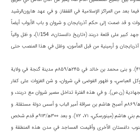
ا‌ بعد من المراكز الإسلامية في القفقاز. و في عهد هارون‌الرشيد
ه‍/۷۸۶-۸۰۹م) أصبح يزيد بن مزيد والياً على أرمينية و ذلك في ۱۸۳ه‍/ ۷۹۹م بعد ۱۰ سنوات و قد ضمت إلى حكم آذربايجان و شروان و باب الأبواب أيضاً
)، و ظل والياً
154
۸۰۱م) (مينورسكي، ۴۵). و عين خالد بن يزيد في ۲۰۵ه‍/۸۲۰م والياً على آذربايجان و أرمينية من قبل المأمون، وظل في هذا المنصب حتى
و في ۲۳۷ه‍/۸۵۱م وهب المتوكل باب الأبواب و توابعها كإقطاعية إلى محمد بن خالد (م.ن، ۴۵-۴۷). و بنى محمد بن خالد في ۲۴۵ه‍/۸۵۹م مدينة گنجة في ولاية
 شروان. و قد تصرف كحاكم مستقل في ۲۴۷ه‍/۸۶۱م بعد موت المتوكل العباسي، و ظهور الفوضى في شروان، و شن الغزوات على كفار
 الكثير من المعارك الجهادية (ن.ص). و في هذه الفترة تداخل مصير شروان مع دربند، و
). و في ۲۵۵ه‍/۸۶۹م أصبح هاشم بن سراقة أمير الباب و أسس دولة مستقلة. و
قد حكم هو و أخلافه شروان والباب ۲۱۵ سنة حتى حوالي ۴۷۰ه‍/۱۰۷۷م، و قد عرفوا في التاريخ باسم بني هاشم (مينورسكي، ۷۱، ۷۲). و بعد ۳۰۰ه‍/۹۱۳م قدم شخص
جنوب داغستان الأخرى وأقيمت المساجد في مدن هذه المنطقة و