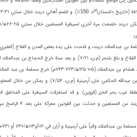
تحول إلى موضع للتصادم بين القوتين المتنازعتين وهما الخلافة، و خاقانا
فة («
تاريخ داغستان
»، I/
[۲]
150
ند خضعت مرة أخرى لسيطرة المسلمين خلال سنتي ۶۵-۶۶ه‍/۶۸۵-۶۸۶م (ن.م، I/
ن.
حر الخزر (قزوين). و قد استغرقت السيطرة على المناطق المذكورة ۱۰۰ سنة («تاريخ داغس