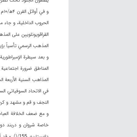
يضعون الجنود تحت تصرف ال
القراقويونلويين على الم
المذهب الرسمي تأسياً بإيران
و بعد سيطرة الإمبراطوري
النجف و قم و مشهد و كربلاء (
و مع ضعف الخلافة العبا
خاصة شروان و دربند دول 
داغستان»، I/
). و قد 
155