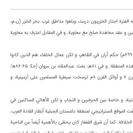
هذه الفترة اجتاز الخزريون دربند، وبلغوا مناطق غرب بحر الخزر (ن.م،
لشام مرتين و عقد معاهدة صلح مع معاوية. و في المقابل اعترف به معاوية
و في ۵۰ه‍/۶۷۰م قتل جوانشير على إثر عملية اغتيال، و تولى من بعده وراز تيرداد (۵۰-۸۰ه‍/۶۷۰-۶۹۹م) حكم أران في الظاهر، و لكن عمال الخلفاء هم الذين كانوا
)، و لذلك، فقد كانت تحدث في كل فترة ثورات في هذه المنطقة. و في ۸۱ه‍، بعث عبدالملك بن مروان (حك‍ ۶۵-۸۶ه‍/
۶۸۵-۷۰۵م) ابنه عبيدالله إلى قاليقلا للحرب ففتح هذه المدينة (الطبري، ۶/۳۳۱). و منذ أواخر القرن ۷ و أوائل القرن ۸م ترسخت سيطرة المسلمين على أرمينية، و
تية، و خاصة بين الحرفيين و التجار، و لكن الأهالي الساكنين في
فت الموقع الستراتيجي لمنطقة داغستان الجبلية أنظار القادة العرب.
خلافة. كما أن شرق القفقاز كان يحظى بالأهمية أيضاً من الناحية