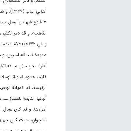
القفقاز. و ذكر المسعودي 
الذهب». و قد دمر الكثير من حصون
و في ۱۳۲ه
أطراف دربند (ن.م، I/
)
157
كانت حدود الدولة الإسلام
أمراءها. و قد كان عمال ا
نخجوان، حيث كان جهاز الخ