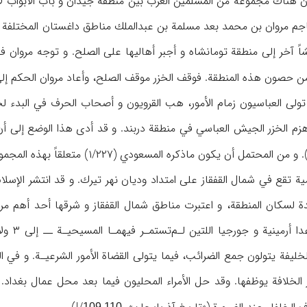
أن هناك مجموعة من المسلمين العرب بين منطقة جيدان و باب الأبواب لا
 هذه المنطقة. فوقف الخزر موقف الصلح، وأعاد مروان الحكم إلى الخاقان (الطبري، ۷/ ۹۹، ۰
‍/۷۵۰م عندما تولى العباسيون زمام الأمور، هب القرويون و أصحاب الحرف في ال
. و من المحتمل أن يكون ماذكره المسعودي (۱/۲۲۷) متعلقاً بهذه المجموعة من المهاجرين العرب.
ية تقع في شمال القفقاز على امتداد وديان نهر تيرك. و قد انتشر الإس
ألبانيا
لخليفة يتولون جمع الضرائب، فيما يتولى القضاة الأمور الشرعيـة. و في ا
لافة يوظفها. وقد حل الأمراء المحليون فيما بعد محل عمال بغداد. و ك
109,110