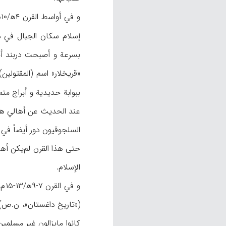
و
إسلام سكان الجبال في داغستان في آثا
بسر‌عة و أصبحت دربند أح
ببوابة حديدية و أبراج مت
حتى هذا القرن لم‌يكن أها
الإسلام.
و 