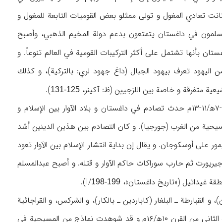
كانت تعادي المغول و تولى ممثلو بعض القوميات التابعة للمغول و
لمسلمون في داغستان يتمتعون بدعم دولة المخيم الذهبي، وأصبح
غستان بأنها تشتمل على أكثر التركيبات القومية في العالم تنوعاً. و
يهود تعرف بيهود الجبال (داغ جهود لري: بالتركية)، و كذلك
عية متفرقة و خاصة بين اللزجيين (ظ: آكينر،
).
125-131
و يعد الآوار من جملة القوميات القديمة التي تقطن حالياً في جمهورية داغستان. و في القرون ۵-۷ه‍/۱۱-۱۳م حدث تصادم في داغستان و بلاد الآوار بين الإسلام و
سيحية من الغرب (جورجيا). و كان التصادم بين هذين الدينين أشد
لمكتوبة في بلاد الآوار إلى القرن ۸ه‍/۱۴م، تزامناً مع هجوم تيمور على أوسكوجان. و يقال إن بداية انتشار الإسلام بين الآوار تعود
و حتى جيريورت ثم حارب سوراكات حاكم الآوار و قتله. و أصبح عبدالمسلم
).
198-199
 القبارطة ـ البلغار (كاباردين ـ بالكار)، و الشركس، و القراجائية
و الأديغة في شمال القفقاز. و قد كان الشيشانيون يتبعون معتقداتهم الدينية القديمة حتى النصف الثاني من القرن ۱۰ه‍/۱۶م و قد شوهدت نماذج من المسيحية في