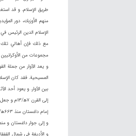
طريق الإسلام. و قد استغل
منهم الأوزبك، دور المؤي
الإسلام الدين الرئيس في داغستان في القر
مع ذلك فإن أهالي تلك ا
مجموعات من الأوكرانيين 
المسيحية. فقد كان الإسلا
إلى القرن 
إمام داغستان منذ ۶۶۳ه‍/۱۲۶۵م. و في ۸۸۰ه‍/۱۴۷۵م و التي صادفت هجوم تيمور، أسلم أهالي منطقة غيداتيل («تاريخ داغستان»، I/
و إلى جوار داغستان و منطق