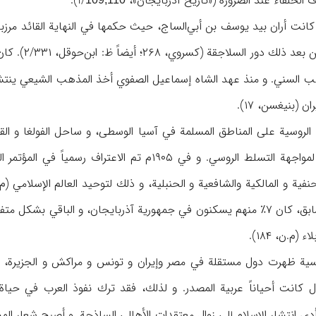
خلفاء عند الضرورة («تاريخ آذربايجان»، I/
).
الحروب الداخ
ذهب السني. و منذ عهد الشاه إسماعيل الصفوي أخذ المذهب الشيعي ينتش
 (بنيغسن، ۱۷).
ة الروسية على المناطق المسلمة في آسيا الوسطى، و ساحل الفولغا و ال
المناطق ضرورة اجتماعية لمواجهة التسلط الروسي. و في
في الاتحاد السوفياتي السابق، كان ۷٪ منهم يسكنون في جمهورية آذربايجان، و
م.ن، ۱۸۴).
سية ظهرت دول مستقلة في مصر وإيران و تونس و مراكش و الجزيرة، و
كانت أحياناً عربية المصدر. و لذلك، فقد ترك نفوذ العرب في حياة أها
أدى انتشار الإسلام إلى زوال معتقدات الأهالي الساذجة. و أصبح شعار ال