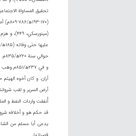
تحقيق المساواة الاجتماعي
(مينورسكي، ۴۴۹)، و هزم يزيد بن مزيد جيش الخزر الذين كانوا قد هاجموا القفقاز، و استولى بعد جهد كبير على قلعة دربند («تاريخ داغستان»، I/
حوالي سنة ۲۲۰ه‍/۸۳۵م.
أُنفقت واردات النفط و الم
يدعى أبا مسلم من الشام
قصباتها.