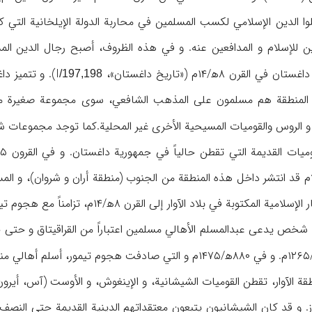
وا الدين الإسلامي لكسب المسلمين في محاربة الدولة الإيلخانية التي 
دين للإسلام و المدافعين عنه. و في هذه الظروف، أصبح رجال الدين ا
ن ۸ه‍/۱۴م («تاريخ داغستان»، I
). و تتميز دا
/197,198
لمنطقة هم مسلمون على المذهب الشافعي، سوى مجموعة صغيرة من ال
و الروس والقوميات المسيحية الأخرى غير المحلية.كما توجد مجموعات شي
م قد انتشر داخل هذه المنطقة من الجنوب (منطقة أران و شروان)، و الم
بين الآوار. و يعود أحد الآثار الإسلامية ا
۷ه‍/۱۳م و جعل شخص يدعى عبدالمسلم الأهالي مسلمين اعتباراً من القراقيتاق 
ة الآوار، تقطن القوميات الشيشانية، و الإينغوش، و الأوست (آس، أيرون)، و