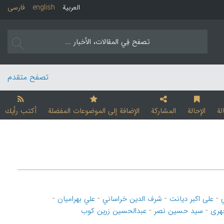
العربیة
english
فارسی
تصفح متقدم
لة
الإحالة
المشارکة
الإضافة إلی الموضوعات المفضلة
أکتب رأیك
-
-
-
-
علی اکبر دیانت
شرف الدین خراساني
علي بهرامیان
-
-
چهری
سید حسین نصر
عبدالحسین زرین کوب