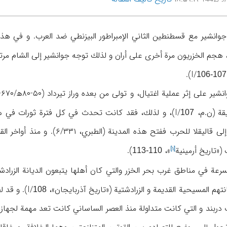
۶۶۰م تحالف جوانشير مع قسطنطين الثاني الإمبراطور البيزنطي ضد العرب. و في 
 و في ۴۲ه‍/۶۶۲م، هجم الخزريون مرة أخرى على أران و لذلك توجه جوانشير إلى ا
).
106-107
 (ن.م، I/
107
(«
تاريخ أرمينية
»،
).
[۱]
110-113
سرعة في مناطق غرب بحر الخزر والتي كان أهلها يتبعون الديانة الزرادش
تهم المسيحية القديمة و الزرادشتية («تاريخ آذربايجان»، I/
). و قد ل
108
بند و التي كانت متداولة منذ العصر الساساني كانت تعد مهمة لجهاز ال