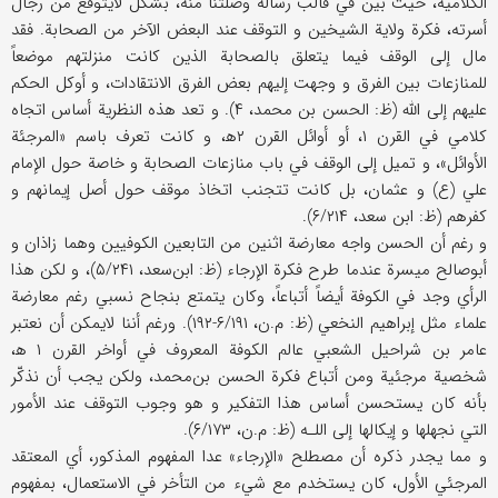
الكلامية، حيث بين في قالب رسالة وصلتنا منه، بشكل لايتوقع من رجال
أسرته، فكرة ولاية الشيخين و التوقف عند البعض الآخر من الصحابة. فقد
مال إلى الوقف فيما يتعلق بالصحابة الذين كانت منزلتهم موضعاً
للمنازعات بين الفرق و وجهت إليهم بعض الفرق الانتقادات، و أوكل الحكم
عليهم إلى الله (ظ: الحسن بن محمد، ۴). و تعد هذه النظرية أساس اتجاه
كلامي في القرن ۱، أو أوائل القرن ۲ه‍، و كانت تعرف باسم «المرجئة
الأوائل»، و تميل إلى الوقف في باب منازعات الصحابة و خاصة حول الإمام
علي (ع) و عثمان، بل كانت تتجنب اتخاذ موقف حول أصل إيمانهم و
كفرهم (ظ: ابن سعد، ۶/۲۱۴).
و رغم أن الحسن واجه معارضة اثنين من التابعين الكوفيين وهما زاذان و
أبوصالح ميسرة عندما طرح فكرة الإرجاء (ظ: ابن‌سعد، ۵/۲۴۱)، و لكن هذا
الرأي وجد في الكوفة أيضاً أتباعاً، وكان يتمتع بنجاح نسبي رغم معارضة
علماء مثل إبراهيم النخعي (ظ: م.ن، ۶/۱۹۱-۱۹۲). ورغم أننا لايمكن أن نعتبر
عامر بن‌ شراحيل الشعبي عالم الكوفة المعروف في أواخر القرن ۱ ه‍،
شخصية مرجئية ومن أتباع فكرة الحسن بن‌محمد، ولكن يجب أن نذكّر
بأنه كان يستحسن أساس هذا التفكير و هو وجوب التوقف عند الأمور
التي نجهلها و إيكالها إلى اللـه (ظ: م.ن، ۶/۱۷۳).
و مما يجدر ذكره أن مصطلح «الإرجاء» عدا المفهوم المذكور، أي المعتقد
المرجئي الأول، كان يستخدم مع شيء من التأخر في الاستعمال، بمفهوم