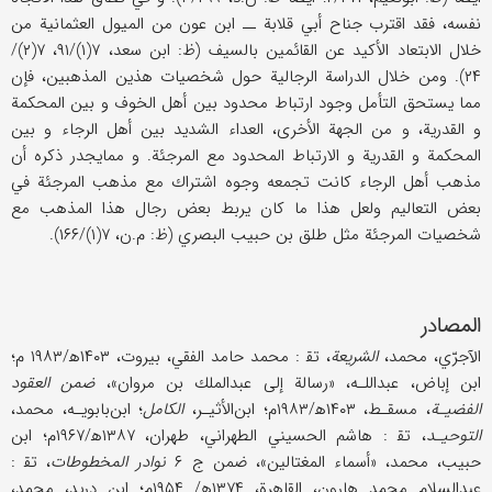
نفسه، فقد اقترب جناح أبي قلابة ــ ابن عون من الميول العثمانية من
خلال الابتعاد الأكيد عن القائمين بالسيف (ظ: ابن سعد، ۷(۱)/۹۱، ۷(۲)/
۲۴). ومن خلال الدراسة الرجالية حول شخصيات هذين المذهبين، فإن
مما يستحق التأمل وجود ارتباط محدود بين أهل الخوف و بين المحكمة
و القدرية، و من الجهة الأخرى، العداء الشديد بين أهل الرجاء و بين
المحكمة و القدرية و الارتباط المحدود مع المرجئة. و ممايجدر ذكره أن
مذهب أهل الرجاء كانت تجمعه وجوه اشتراك مع مذهب المرجئة في
بعض التعاليم ولعل هذا ما كان يربط بعض رجال هذا المذهب مع
شخصيات المرجئة مثل طلق بن حبيب البصري (ظ: م.ن، ۷(۱)/۱۶۶).
المصادر
الآجرّي، محمد،
الشريعة
، تق‍ : محمد حامد الفقي، بيروت، ۱۴۰۳ه‍/۱۹۸۳ م؛
ابن إباض، عبداللـه، «رسالة إلى عبدالملك بن مروان»،
ضمن العقود
الفضيـة
، مسقـط، ۱۴۰۳ه‍/۱۹۸۳م؛ ابن‌الأثيـر،
الكامل
؛ ابن‌بابويـه، محمد،
التوحيـد
، تق‍ : هاشم الحسيني الطهراني، طهران، ۱۳۸۷ه‍/۱۹۶۷م؛ ابن
حبيب، محمد، «أسماء المغتالين»، ضمن ج ۶
نوادر المخطوطات
، تق‍ :
عبدالسلام محمد هارون، القاهرة، ۱۳۷۴ه‍/ ۱۹۵۴م؛ ابن دريد، محمد،