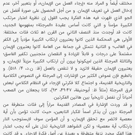
مختلف أيضاً و المراد منه «إرجاء العمل من الإيمان»، أو بتعبير آخر، عدم
إدخال العمل في تعريف الإيمان. و من أجل الحصول على صورة أفضل عن
الجو الذي ظهرت فيه هذه الفكرة يجب القول إن نظرية اعتبار مرتكب
الكبيرة مؤمناً و التي كانت أساس عقيدة «المرجئة» بمفهومها الجديد،
كانت قد أوجدت منذ النصف الثاني من القرن ۱ه‍ ثلاث فئات مختلفة:
الأولى هي المحكمة الذين كانوا يعتبرون ارتكاب الكبيرة مؤدياً إلى الكفر
في الغالب؛ و الثانية تتمثل في جماعة من العامة كانوا يعتبرون الإيمان
مشتملاً على درجات و قابلاً للزيادة و النقصان متجنبين تكفير الفاسق؛
والثالثة المرجئة الذين لم‌يكونوا يرون أن ارتكاب الكبيرة مزيلاً للإيمان، و
يعتبرون الإيمان حقيقة لاتزيد و لا تنقص بالعمل (ظ: ن.د، ۴/ ۵۱۸). و
بالطبع فإن غموض الكثير من الإشارات إلى المرجئة في النصوص الكلامية
والتاريخية القديمة، و اجتماع كلا فكرتي الإرجاء في النظام الكلامي لبعض
فرق المرجئة (مثلاً ظ: أبوحنيفة، ۴۷-۴۹، ۹۳)، كانا يجعلان من الصعب
أحياناً أن نفصل تاريخياً بين هاتين الفكرتين.
و قد وردت الإشارة في المصادر القديمة مراراً إلى فئات متطرفة من
المرجئة دون أن يذكر اسماً للكبار التابعين، حيث كانت تؤمن بأن أية
معصية لاتضر مع تحقق الإيمان، و أن المؤمن سوف لايستوجب النار
بارتكاب أية معصية؛ و لكن الشواهد التاريخية تدل على أنه يجب اعتبار
هذا الفكر مجرد نزعة متطرفة و بعيدة عن أصل فكرة الإرجاء. و قد كانت