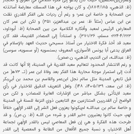
وعمران‌بن‌الحصين، حيث كان يدعو إلى فكره الكلامي في العراق و الحجاز
(ظ: الذهبي، ۴/۱۸۵-۱۸۷)، و كان يواجه في هذا المسلك معارضة أساتذته
من الصحابة و خاصة ابن عمر؛ و رغم أن رديات على الفكر القدري نقلت
عن ابن عباس (مثلاً ظ: عمر بن عبدالعزيز، ۳۵۱) و لكن ابن عمر كان
المعارض الرئيس لمعبد وأفكاره الكلامية من بين الصحابة (ظ: أبوداود،
۴/۲۲۳-۲۲۴؛ مسلم، ۱/۳۶-۳۷). و استناداً إلى المصادر القديمة، فقد كان
معبد قد أخذ فكرة الاختيار من أستاذ مسيحي حديث العهد بالإسلام في
العراق يدعى أبا يونس الأسواري، المعروف بسنسويه (أو سسويه، سوسن)
(ظ: عبداللـه، ابن النديم، الذهبي، ن.صص).
و رغم الانتشار المحدود لتعاليم معبد القدرية في المدينة، إلا أنها كانت قد
أدت إلى استمرار موجة محاربة هذا الفكر بعد وفاة ابن عمر (تـ‍ ۷۳ه‍( من
قبل تابعي المدينة مثل سالم نجل‌ ابن‌عمر والقاسم بن محمد بن أبي‌بكر
(ظ: ابن سعد، ۵/۱۳۹-۱۴۰، ۱۴۸). ولعل التعريف الدقيق للاختيار في رأي
معبد لايتأتى بشكل مباشر من الإشارات العابرة للمصادر، و لكن من
الواضح أن القدريين المتنازعين مع التابعين ذوي النزعة للسنة في المدينة
و خاصة سالم بن عبداللـه لم‌يكونوا يعزون فعل الشر إلى القدر الإلٰهي خلافاً
لهم، حيث كانوا يعتبرون «خير القدر و شره» من اللـه (ظ: ن.ص). و قد
طرحت هذه الفكرة و هي إن فعل المعاصي ليس بالقدر الإلٰهي لجماعة
أهل الاختيار، و نسبة جميع الأفعال من الطاعة و المعصية إلى القدر