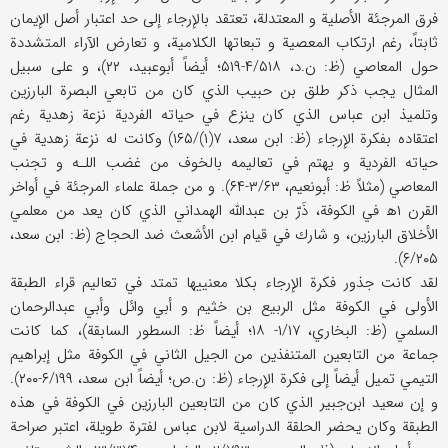
فرق المرجئة الأصلية و المعتدلة، تعتقد بالإرجاء إلى حد اعتبار أصل الإيمان
ثابتاً، رغم ارتكاب المعصية و تبعاتها الكلامية، و تعارض الآراء المتشددة
حول المعاصي (ظ: ن.د، ۴/۵۱۸-۵۱۹؛ أيضاً أبوعبيد، ۲۲)، و على سبيل
المثال يجب ذكر طلق بن حبيب الذي كان من تابعي البصرة البارزين
وتلميذ ابن عباس الذي كان ينزع في حياته الفردية نزعة زهدية رغم
اعتقاده بفكرة الإرجاء (ظ: ابن سعد، ۷(۱)/۱۶۵) وكانت له نزعة زهدية في
حياته الفردية و يهتم في تعاليمه بالخوف من غضب اللـه و تجنب
المعاصي (مثلاً ظ: أبونعيم، ۳/۶۳-۶۴). و من جملة علماء المرجئة في أواخر
القرن ۱ه‍ في الكوفة، ذَرّ بن عبدالله الهمداني الذي كان يعد من معلمي
الأخلاق البارزين، و شارك في قيام ابن الأشعث ضد الحجاج (ظ: ابن سعد،
۶/۲۰۵).
لقد كانت جذور فكرة الإرجاء بكلا معنييها تمتد في تعاليم قراء الطبقة
الأولى في الكوفة مثل الربيع بن خثيم و أبي وائل وأبي عبدالرحمان
السلمي (ظ: البخاري، ۱/۱۷- ۱۸؛ أيضاً ظ: السطور السابقة)، كما كانت
جماعة من التابعين المتنفذين من الجيل الثاني في الكوفة مثل إبراهيم
التيمي تميل أيضاً إلى فكرة الإرجاء (ظ: ن.ص؛ أيضاً ابن سعد، ۶/۱۹۹-۲۰۰).
و إن سعيد ابن‌جبير الذي كان من التابعين البارزين في الكوفة في هذه
الطبقة وكان يحضر الحلقة الدراسية لابن عباس لفترة طويلة، اعتبر صراحة