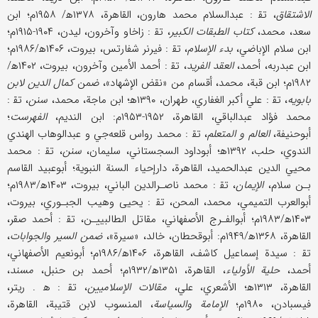
الاشتقاق
، تق‍ : عبدالسلام محمد هارون، القاهرة، ۱۳۷۸ه‍/ ۱۹۵۸م؛ ابن
سعد، محمد،
كتاب الطبقات الكبير
، تق‍ : زاخاو وآخرون، ليدن، ۱۹۰۴-۱۹۱۵م؛
ابن سلام الإباضي،
بدء الإسلام
، تق‍ : فيرنر شفارتس، بيروت، ۱۴۰۶ه‍/۱۹۸۶م؛
ابن عبدربه، أحمد،
العقد الفريد
، تق‍ : أحمد الأمين وآخرون، بيروت، ۱۴۰۲ه‍/
۱۹۸۲م؛ ابن قبة، محمد، أقسام من «نقض الإشهاد»، ضمن
كمال الدين لابن
بابويه
، تق‍ : علي أكبر الغفاري، طهران، ۱۳۹۰ه‍؛ ابن ماجة، محمد،
سنن
، تق‍ :
محمد فؤاد عبدالباقي، القاهرة، ۱۹۵۲-۱۹۵۳م: ابن النديم،
الفهرست
؛
أبوحنيفة،
العالم و المتعلم
، تق‍ : محمد رواس قلعه‌جي و عبدالوهاب الهندي
الندوي، حلب، ۱۳۹۲ه‍؛ أبوداود السجستاني، سليمان،
سنن
، تق‍ : محمد
محيي الدين عبدالحميد، القاهرة، دارإحياء السنة النبوية؛ أبوعبيد القاسم
بـن سلام،
الإيمان
، تق‍ : محمد ناصـر
الدين الباني، بيروت، ۱۴۰۳ه‍/۱۹۸۳م؛
أبوالعرب التميمي، محمد، المحن، تق‍ : يحيى وهيب الجبـوري، بيروت،
۱۴۰۳ه‍/۱۹۸۳م؛ أبوالفـرج الأصفهاني، مقاتل الطالبييـن، تق‍ : أحمد صقر،
القاهرة، ۱۳۶۸ه‍/۱۹۴۹م: أبوقحطان، خالد، «سيرة»،
ضمن السير والجوابات
،
تق‍ : سيدة إسماعيل كاشف، القاهرة، ۱۴۰۶ه‍/۱۹۸۶م؛ أبونعيم الأصفهاني،
أحمد،
حلية الأولياء
، القاهرة، ۱۳۵۱ه‍/۱۹۳۲م؛ أحمد بن حنبل،
مسند
،
القاهرة، ۱۳۱۳ه‍؛ الأشعري، علي،
مقالات الإسلاميين
، تق‍ : ه‍ . ريتر،
فيسبادن، ۱۹۸۰م؛
الإمامة والسياسة
، المنسوب لابن قتيبة، القاهرة،