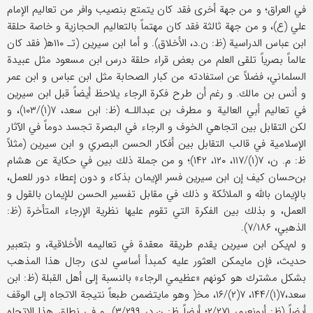
في العراق؛ و من جهة أخرى فقد كان يتمتع بنصيب وافر من تعاليم الإمام
علي (ع)، و من جهة ثالثة فقد كان مهتماً بالتعاليم الحجازية و خاصة حلقة
ابن عباس الدراسية (ظ: ن.د، الأخلاق). و أما ابن سيرين (تـ‍ ۱۱۰ه‍( فقد كان
عالماً بصرياً تلقى العلم من بعض قراء حلقة درس ابن مسعود مثل عبيدة
السلماني، فضلاً عن استفادته من كبار الصحابة مثل ابن عباس و ابن عمر
و أنس بن مالك. و رغم أن طرح فكرة الرجاء يلاحظ أيضاً قبل ابن سيرين
في تعاليم أبي العالية و مطرف بن عبداللـه (ظ: ابن سعد، ۷(۱)/۱۰۳)، و
لكن التقابل بين اتجاهي الخوف و الرجاء في البصرة تجسد دوماً في الآثار
الإسلامية في قالب التقابل بين أفكار الحسن البصري و ابن سيرين (مثلاً
ظ: م. ن، ۷(۱)/۱۱۷، ۱۲۰، ۱۴۲)؛ و من جملة ذلك بين في حكاية عن هشام
بن‌حسان كيف إن ابن سيرين فسر الإيمان بذكاء و دون إعطاء دور للعمل،
بالإيمان بالله و الملائكة و ذلك في مقابل تفسير الحسن للإيمان بالقول و
العمل، و بذلك بين الفكرة التي تقوم عليها نظرية الإرجاء المتأخرة (ظ:
الذهبي، ۷/۱۸۶).
و لم‌يكن ابن سيرين يقدم طريقة معقدة في تعاليمه الأخلاقية، و بتعبير
حديث، فإن مايمكن العثور عليه كمبدأ أساسي لدى رجال هذا المذهب
بشكل مشترك هو كونهم «عظيمي الرجاء» بالنسبة إلى أهل القبلة (ظ: ابن
سعد،۷(۱)/۱۴۴، ۷(۲)/۱۶، مخ‍( وهو مايتضمن طبعاً نتيجة الاتجاه إلى الوقف
أيضاً (ظ: أبونعيم، ۲/۲۷۱؛ أيضاً ظ: ن.د، ۳/۲۹۹). و في نطاق هذا الاتجاه