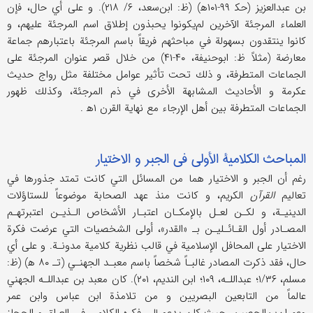
بن عبدالعزيز (حك‍ ۹۹-۱۰۱ه‍) (ظ: ابن‌سعد، ۶/ ۲۱۸). و على أي حال، فإن
العلماء المرجئة الآخرين لم‌يكونوا يحبذون إطلاق اسم المرجئة عليهم، و
كانوا ينتقدون بسهولة في مباحثهم فريقاً باسم المرجئة باعتبارهم جماعة
معارضة (مثلاً ظ: ابوحنيفة، ۴۰-۴۱) من خلال قصر عنوان المرجئة على
الجماعات المتطرفة، و ذلك تحت تأثير عوامل مختلفة مثل رواج حديث
عكرمة و الأحاديث المشابهة الأخرى في ذم المرجئة، وكذلك ظهور
الجماعات المتطرفة بين أهل الإرجاء مع نهاية القرن ۱ه‍ .
المباحث الكلامية الأولى في الجبر و الاختيار
رغم أن الجبر و الاختيار هما من المسائل التي كانت تمتد جذورها في
تعاليم
القرآن
الكريم، و كانت منذ عهد الصحابة موضوعاً للستاؤلات
الدينيـة، و لكـن لعـل بالإمكـان اعتبـار الأشخاص الـذيـن اعتبرتهـم
المصـادر أول القـائـليـن بـ «القدر»، أولى الشخصيات التي عرضت فكرة
الاختيار على المحافل الإسلامية في قالب نظرية كلامية مدونـة. و على أي
حال، فقد ذكرت المصادر غالبـاً شخصاً باسم معبـد الجهنـي (تـ‍ ۸۰ ه‍) (ظ:
مسلم، ۱/۳۶؛ عبداللـه، ۱۰۹؛ ابن النديم، ۲۰۱). كان معبد بن عبداللـه الجهني
عالماً من التابعين البصريين و من تلامذة ابن عباس وابن عمر