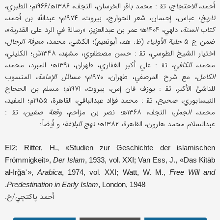
أحمد،
الاحتجاج
، تق‍ : محمد باقر الخرسان، النجف، ۱۳۸۶ه‍/۱۹۶۶م؛ الطبري،
تاريخ
؛ عباس، إحسان، شعر الخوارج، بيروت، ۱۹۷۴م؛ عبدالله بن أحمد،
كتاب السنة
، دلهي، ۱۴۰۴ه‍؛ عمر بن عبدالعزيز، «رسالة في الرد على القدرية»،
ضمن ج ۵
حلية الأولياء
(ظ: هم‍، أبونعيم)؛ الكشي، محمد،
معرفة الرجال
،
اختيار الشيخ الطوسي، تق‍ : حسن مصطفوي، مشهد، ۱۳۴۸ش؛ الكليني،
محمد،
الكافي
، تق‍ : علي أكبر الغفاري، طهران، ۱۳۹۱ه‍؛ المبرد، محمد،
الكامل
، مع شرح المرصفي، طهران، ۱۹۷۰م؛
مسائل الإمامة
، المنسوب
للناشئ الأكبر، تق‍ : يوزف فان إس، بيروت، ۱۹۷۱م؛ مسلم بن الحجاج
النيسابوري،
صحيح
، تق‍ : محمد فؤاد عبدالباقي، القاهرة، ۱۹۵۵م؛ المفيد،
محمد،
الجمل
، النجف، ۱۳۶۸ه‍؛ نصر بن مزاحم،
وقعة صفين
، تق‍ :
عبدالسلام محمد هارون، القاهرة، ۱۳۸۲ه‍؛
نهج البلاغة
؛ و أيضاً:
EI2; Ritter, H., «Studien zur Geschichte der islamischen
Frömmigkeit»,
Der Islam
, 1933, vol. XXI; Van Ess, J., «Das Kitāb
al-Irğāʾ»,
Arabica
, 1974, vol. XXI; Watt, W. M.,
Free Will and
Predestination in Early Islam
, London, 1948.
أحمد پاكتچي/خ.