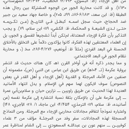
من أهل الإرجاء (ظ: البسوي، ۲/۷۹۳؛ الخطيب، ۱۳/۳۷۴؛ الشهرستاني،
۱/۱۳۰). و قد كانت محاربة الجور من الوجوه المشتركة بين رجال هذه
الطبقة (ظ: ابن سعد، ۶/۱۸۳-۱۸۶، ۱۹۹، ۲۰۵)، و خاصة جهاد سعيد بن جبير
ضد الحجاج، حيث سجل اسمـه كبطـل فـي التاريـخ (عـن تكـريمـه
حتـى لـدى الشيعـة و المحكمة، ظ: الكشي، ۱۱۹؛ ابن سلام، ۷۹). و يجب
التذكير بأن فكرة الإرجاء المعتدلة، لم‌تكن أبداً تشجيعاً للفسق و الجور، بل
إن العلماء المعتنقين لهذه الفكرة، كانوا يؤكدون دائماً على التخلق بالأخلاق
الحسنة في البعد الفردي (مثلاً ظ: أبونعيم، ۴/۲۷۶-۲۸۶، مخ‍ (، و محاربة
نظام الجور في البعد الاجتماعي.
و مما يجدر ذكره أنه في أواخر القرن ۱ه‍، كان هناك حديث قد انتشر
برواية عكرمة (تـ‍ ۱۰۴ه‍) عن طريق ابن عباس عن النبي (ص)، مضمونه أن
صنفين من الأمة، المرجئة و القدرية (أهل الإرجاء و أهل القدر في بعض
النصوص) سوف لايكون لهما سهم في الإسلام. و يدل انتهاء الأسانيد
العديدة لهذا الحديث عن طريق راويين ــ نزار‌‌بن‌ حيان و سلام‌‌بن‌‌أبي عمرة
ــ إلى عكرمة على أن بالإمكان بثقة نسبة انتشاره إلى عكرمة نفسه (عن
أسانيده، ظ: سلام، ۱۱۹؛ الترمذي، ۴/۴۵۴؛ ابن ماجة، ۱/ ۲۸؛ الآجري، ۱۴۸)
واعتباره نموذجاً لتفاقم مجادلات محاربي الإرجاء مع المرجئة. ومن النماذج
المسجلة لهذه المجادلات، سفر وفد من المرجئـة مؤلف من ۳ علماء
كوفييـن ــ منهم عون بن عبداللـه المسعودي ــ إلى الشام لمناظرة عمر