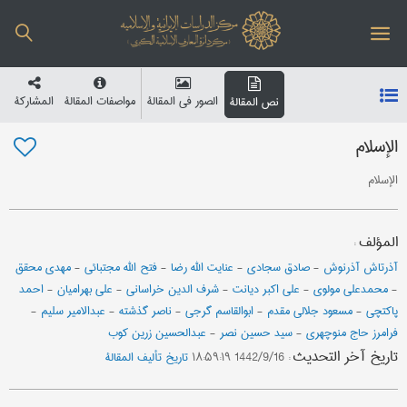
الصور في المقالة
مواصفات المقالة
المشارکة
نص المقالة
الإسلام
الإسلام
المؤلف
:
آذرتاش آذرنوش
-
صادق سجادی
-
عنایت الله رضا
-
فتح الله مجتبائي
-
مهدي محقق
-
محمدعلي مولوي
-
علی اکبر دیانت
-
شرف الدین خراساني
-
علي بهرامیان
-
احمد
پاکتچی
-
مسعود جلالي مقدم
-
ابوالقاسم گرجی
-
ناصر گذشته
-
عبدالامیر سلیم
-
فرامرز حاج منوچهری
-
سید حسین نصر
-
عبدالحسین زرین کوب
تاریخ آخر التحدیث
:
1442/9/16 ۱۸:۵۹:۱۹
تاریخ تألیف المقالة