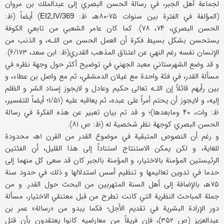
لجماعة أهل الجبر، في رسالة الحسن البصري إلى عبدالملك بن مروان
(المؤلفة في الفترة بين سنوات ۷۵-۸۰ه‍، ظ:
) أيضاً (ظ:
EI2,IV/369
الحسن البصري، ۷۴، ۷۸). كما كان عامر الشعبي من تابعي الكوفة
يستحسن بشكل بسيط فكرة أن العمل الحسن من اللـه، و الذنب من
الإنسان نفسه رغم النهي عن اعتناق المذهب القدري(ظ: ابن سعد، ۶/۱۷۳).
و قد وضع الشهرستاني معبد الجهني في توضيح أكثر حول وجهة نظر‌ه في
مسألة القدر، في فئة واحدة مع غيلان الدمشقي، ثم مع واصل بن عطاء، و
بين رأيهم قائلاً إن اللـه تعالى حكيم وعادل و لايجوز إسناد الشر و الظلم
إليه، و لايجوز أن يحتم أمراً على عبده، ثم يعاقبه عليه (۱/۵۱؛ أيضاً للتفسير،
ظ: وات، ۴۰ ومابعدها)؛ و قد تم بيان تعبير عن هذه الفكرة في رسالة
الحسن البصري كوجهة نظر شخصية له (ظ: ص ۸۱).
و رغم أن النصوص المتبقية في موضوع القدر من القرن ۱ه‍، محدودة
للغاية، و لكن يمكن الاستنتاج استناداً إلى هذا القليل، أن الفئتين
الرئيستين المؤمنة بالاختيار، و المؤمنة بالجبر كان قد سعى كل منهما إلى
حدما في تدوين تعاليمها و تنظيم أسس استدلالها و ذلك في حدود سنة
۷۵ه‍، بالإضافة إلى أهل السنة المتهربين من البحث حول القدر. و من
جملة المباحث النظرية التي كانت تطرح من قبل معتنقي الاختيار، مسألة
دور الإرادة البشرية في تقديم الأجل؛ فكما يبدو من «رسالة» عمر بن
عبدالعزيز (ص ۳۵۲)، فإن فريقاً من معارضيه كانوا يعتقدون بأن قتل