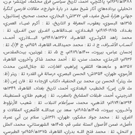
۱۳۸۸ه‍/۱۹۶۹م؛ پاكتچي، أحمد،
تاريخ سياسي فرق محكمة
، لم‌يُنشر؛ م.ن،
«تحليلي برداده‌هاي آثار شيخ مفيد در بارۀ خوارج»،
مقالات فارسي كنگرۀ
جهاني هزارۀ شيخ مفيد
، قم، ۱۳۷۲ش؛ البخاري، محمد،
صحيح
، إستانبول،
۱۳۱۵ه‍؛ البسوي، يعقوب،
المعرفة و التاريخ
، تق‍ : أكرم ضيـاء العمري،
بغـداد، ۱۹۷۵-۱۹۷۶م؛ البغـدادي، عبـدالقاهـر،
الفـرق بين الفـرق
، تق‍ :
محمد زاهد الكوثـري، القاهـرة، ۱۳۶۷ه‍/۱۹۴۸م؛ البــلاذري، أحمـد،
أنسـاب الأشـراف
، ج ۱، تق‍ : محمد حميداللـه، القاهرة، ۱۹۵۹م، ج ۴(۱)، تق‍ :
إحسان عباس، بيروت، ۱۴۰۰ه‍/۱۹۷۹م، ج ۵، تق‍ : غويتين، بيت‌المقدس،
۱۹۳۶م؛ الترمذي، محمد،
سنن
، تق‍ : أحمد محمد شاكر وآخرون، القاهرة،
۱۳۵۷ه‍ و مابعدها؛ الثقفي، إبراهيم،
الغارات
، تق‍‌: جلال‌الدين محدث
الأرموي، طهران، ۱۳۵۴ش؛ الحسن البصري، «رسالة في القدر» تق‍ : ريتر (ظ:
مل‍، ريتر)؛ الحسن بن محمد بن الحنفية، «كتاب الإرجاء» تق‍ : فان إس (ظ:
مل‍، فان إس)؛ الخطيب البغدادي، أحمد،
تاريخ بغداد
، القاهرة، ۱۳۴۹ه‍؛
الدرجيني، أحمد،
طبقات المشايخ بالمغرب
، تق‍ : إبرهيم طلاي، قسنطينة،
۱۳۹۴ه‍/۱۹۷۴م؛ الذهبي، محمد،
سيرأعلام النبلاء
، تق‍ : شعيب الأرنؤوط
وآخـرون، بيروت، ۱۴۰۵ه‍/۱۹۸۵م؛ سعد بن عبداللـه الأشعري،
المقالات و
الفرق
، تق‍ : محمد جواد مشكور، طهران، ۱۳۶۱ش: سلام بن أبي عمرة،
«أصل»، ضمن
الأصول الستة عشر
، قم، ۱۴۰۵ه‍؛ الشهرستاني، محمد،
الملل
و النحل
، تق‍ : محمد فتح اللـه بدران، القاهرة، ۱۳۷۵ه‍/۱۹۵۶م؛ الطبرسي،