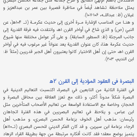
الاستدلال بالعلم الإلٰهي السابق و طرح جماعة مثل جماعة الحسن البصري
يمثل ملاحظة تشاهد أيضاً في مناظرة قصيرة بين عمر بن عبدالعزيز و
غيلان (ظ: عبداللـه، ۱۰۶-۱۰۷).
و هنـا من المناسب الإشارة مـرة أخرى إلى حديث عكرمـة (ت‍ـ ۱۰۴ه‍(، عن
النبي (ص) و الذي شاع في أواخر القرن ۱ه‍، وانتقدت فيه فرقة القدرية إلى
جانب المرجئة (ظ: السطور السابقة). و على أثر عوامل مختلفة منها شيوع
حديث عكرمة هذا، كان عنوان القدرية يعد عنواناً غير مرغوب فيه في أواخر
القرن ۱ه‍، حتى إن أهل الاختيار كانوا يعتبرون أهل الجبر قدريين (مثلاً ظ:
ابن النديم، ۲۰۳).
البصرة في العقود المؤدية إلى القرن ۲ه‍ ‍‌
في الفترة الثانية من التابعين في البصرة، اكتسبت التعاليم الدينية في
البصرة شكلاً مدوناً أكثر، و ذلك مع تعزز العلاقة بين محافل البصرة و
الحجاز، وخاصة مع الاستفادة الواسعة من تعاليم الأصحاب المتأخرين مثل
ابن عباس. و يلاحظ في تعاليم البصريين في هذه الفترة اتجاهان
رئيسان: مذهب أهل الخوف بزعامة الحسن البصري، و مذهب أهل
الرجاء بزعامة ابن سيرين. و قد كان الفكر الديني للحسن البصري (تـ‍‌۱۱۰ه‍)
يتميز بوضع معقد؛ فقد كانت أفكاره مرتبطة من جهة بطريقة القراء الزهاد