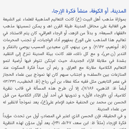
المدينة، أو الكوفة، منشأ فكرة الإرجاء
بموازاة مذهب أهل البيت (ع) كانت التعاليم المذهبية للعلماء غير الشيعة
هي الغالبة على محافل المدينة طيلة القرن ۱ه‍، و يمكن تسميتها مذهب
«الفقهاء السبعة». و بدلاً من الزهد، أو الرجاء العراقي، كان يتم الاستناد في
تعاليم هذا المذهب على الورع بمفهوم أداء الواجبات، أو تجنب المحرمات
(ظ: أبونعيم، ۲/۱۶۲). و من بينهم، كان سعيد‌بن المسيب يوصي بالتفكر و
التدبر (ن.ص)، و مع كل ذلك، فقد كانت بيئة المدينة تنزع إلى التقليد
بشدة في مقابلة الآراء الجديدة، حيث لم‌تكن تتوفر فيها أرضية لنمو
التعاليم الكلامية مقارنة مع العراق. و رغم أن مبدأ فكرة السكوت عند
المنازعات بين «السلف» و اجتناب سبهم كان لها نموذج بين علماء الحجاز
في عصر التابعين مثل فقيه مكة عطاء بن أبي رباح (ظ: الخطيب، ۱۳/۳۳۱؛
أيضاً ظ: الذهبي، ۷/۱۸۶)، إلا أن طرح هذه المسألة في قالب نظرية
كلامية، أي «الإرجاء الأول» و تدوينها في أحد أول الآثار الكلامية من قبل
الحسن بن محمد بن الحنفية حفيد الإمام علي‌(ع)، يعد نموذجاً لانظير له
من علماء المدينة.
و في الحقيقة، فإن الحسن الذي اعتبر في المصادر، أول من تحدث مؤيداً
فكرة الإرجاء (مثلاً ظ: ابن سعد، ۵/۶۷، ۲۴۱)، يعد أول مدوّن لهذه النظرية