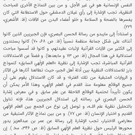
النفس الإنسانية هو في غير الأجل. و من بين النماذج الأخرى للمباحث
النظرية، تجب الإشارة إلى رأي غيلان الدمشقي حول الاستطاعة التي كان
يفسرها بالصحة و السلامة و خلو أعضاء البدن من الآفات (ظ: الأشعري،
۲۲۹).
و استناداً إلى مايبدو من رسالة الحسن البصري، فإن الجبريين الذين كانوا
آنذاك على شكل جماعة منظمة نسبياً (ظ: ص ۶۸، ۷۰) كانوا يستندون
إلى الكثير من الآيات القرآنية لإثبات عقيدتهم، و كانوا قد أسسوا مباحث
استدلالية في هذا المجال (ظ: ص ۷۳ و مابعدها). و فضلاً عن الاستدلالات
القرآنية المباشرة، تجب الإشارة إلى نظرية «العلم الإلٰهي السابق» كنموذج
بارز للاستدلالات النظرية بين أدلة أهل الجبر، حيث تطالعنا آثارها في الآثار
و الروايات المتبقية من تلك الفترة؛ و قد كان الاستدلال يقوم على أن
جميع الوقائع معلومة منذ القدم في العلم الإلٰهي، وهذا الأمر يمكن أن
يكون تأييداً لحتمية الوقائع اللاحقة عن علم سابق. و في معرض إشارة
الحسن البصري في رسالته إلى استدلال الجبريين هذا، فإنه تناول
بالتحليل نظرية علم اللـه، و توصل إلى نوع من الجمع بين العلم الإلٰهي
القديم و اختيار الإنسان (ظ: ص ۷۷). و من بين نماذج الآثار المتبقية من
معارضي الاختيار، تجب الإشارة إلى رسالة عن عمر بن عبدالعزيز يدور
محورها الرئيس حول نظرية العلم الإلٰهي السابق (ظ: ص ۳۴۶، مخ‍ ‍). إن