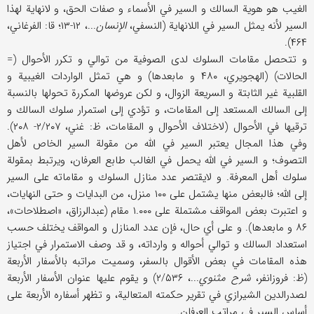
الغيب هو هوية السالك و السير في الأسماء و صفات الحق، و لانهاية لهذا
السير لأنه يمثل السير في اللانهاية (النسفي،
الإنسان
...، ۱۲-۱۳؛ قا: الفرغاني،
۴۶۴).
و تتحصل مقامات السلوك لدى الصوفية من توالي و تكرر الأحوال (=
الحالات) (الهجويري، ۴۸۰ و مابعدها) و هي تمثل الواردات الغيبية و
القلبية غير الثابتة و السريعة الزوال، و لكن عروضها المكررة تحولها بالنسبة
إلى السالك المستعد إلى المقامات، و تؤدي إلى استمرار سلوك السالك و
ترقيها في الأحوال (لاختلاف الأحوال و المقامات، ظ: غني، ۲/۲۰۷- ۲۰۸).
وفي هذا المجال يعتبر السير في الله من مقولة السير الخاص لأهل
التصوف؛ و السير في الله يحمل في الغالب طابع العرفان، ويرتبط بمقولة
سلوك أهل المعرفة. و لايقتصر عدد منازل السلوك و مقاماته على السير
إلى الله؛ فالبعض منها يشتمل على ۱۰۰ منزل، من البدايات و حتى النهايات،
و اعتبرت بعض المواقف مشتملة على ۱.۰۰۰ مقام (عبدالرزاق، «اصطلاحات»،
۸۶ و مابعدها). و على أي حال، فإن عدد المنازل و المواقف يختلف حسب
استعداد السالك و توالي أحواله و وارداته، و قد وصف
الاستمرار في اجتياز
هذه المقامات في بعض الأقوال بالسفر، وسميت مراتبه بالأسفار الأربعة
(ظ: فروزانفر،
شرح مثنوي
...، ۲/۵۳۶) و يقوم عليها عنوان الأسفار الأربعة
لصدر‌الدين الشيرازي في تقرير حكمته المتعالية، و تظهر أسفاره الأربعة على
أساس السير في مراتب العرفان.