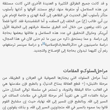
و قد كانت جميع الطرائق الكثيرة و العديدة الأخرى التي كانت مستقلة
عن هذه السلاسل، أو متفرعة منها، ترفع مستند أقوالها و آدابها بأسلوب
متأثر بأسلوب أهل الحديث في الظاهر، إلى أئمة الهدى و خاصة الإمام علي
بن أبي طالب (ع) من الخلف إلى السلف، و أما النقشبندية فقد كانوا فضلاً
عن ذلك يرفعون من خلال أحد الطرق سلسلة خرقتهم إلى الخليفة الأول
أبي‌بكر. ومايزال التحقيق في عدد هذه السلاسل و علاقتها ببعضها بحاجة
إلى دراسة. و مما يستحق ذكره من بين ما تم حتى الآن في هذا المجال،
[۱]
دراسة ماسينيون في «
دائرة‌المعارف‌الإسلامية
» و دراسة سپنسر ترمنغهام،
رغم أن كليهما تبدوان بحاجة إلى الإصـلاح والتجديد.
مراحل‌السلوك‌‌و المقامات
تبدأ مراحل السلوك التي يجتازها الصوفية في العرفان و الطريقة، من
مرحلة «التبتل» (= قطع العلاقة بمتاع الدنيا)، و بالطبع فإن مقدمتها هي
في الغالب حالة اليقظة والتوبة، و تستمر في سلسلة توالي المنازل حتى
مرتبة «الفناء» التي هي تقريباً آخر مرحلة للترقي في مقامات السالك في
السير إلى الله. وبالطبع فإن للسير إلى الله نهاية‌، حيث إن مشايخ القوم
قالوا بما سموه بالسير في الله متجاوزين السير إلى الله، و بذلك يقولون إن