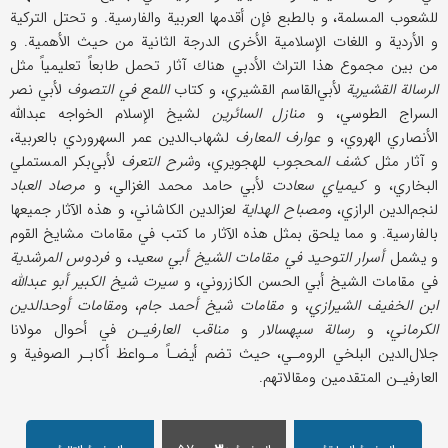
للشعوب المسلمة، و بالطبع فإن أقدمها العربية والفارسية. و تحتل التركية
و الأردية و اللغات الإسلامية الأخرى الدرجة الثانية من حيث الأهمية. و
من بين مجموع هذا التراث الأدبي هناك آثار تحمل طابعاً تعليمياً مثل
الرسالة القشيرية
لأبي‌القاسم القشيري، و كتاب
اللمع في التصوف
لأبي نصر
السراج الطوسي، و
منازل السائرين
لشيخ الإسلام الخواجه عبدالله
الأنصاري الهروي، و
عوارف المعارف
لشهاب‌الدين عمر السهروردي بالعربية،
و آثار مثل
كشف المحجوب
للهجويري، و
شرح التعرف
لأبي‌بكر المستملي
البخاري، و
كيمياي سعادت
لأبي حامد محمد الغزالي، و
مرصاد العباد
لنجم‌الدين الرازي، و
مصباح الهداية
لعز‌الدين الكاشاني، و هذه الآثار جميعها
بالفارسية. و مما يلحق بمثل هذه الآثار ما كتب في مقامات مشايخ القوم
و يشمل
أسرار التوحيد في مقامات الشيخ أبي سعيد
، و
فردوس المرشدية
في مقامات الشيخ أبي الحسن الكازروني، و
سيرت شيخ الكبير أبو عبد‌الله
ابن الخفيف الشيرازي
، و
مقامات شيخ أحمد جام
، و
مقامات أوحد‌الدين
الكرماني
، و
رسالة سپهسالار
و
مناقب العارفيـن
في أحوال مولانا
جلال‌الدين البلخي الرومـي، حيث تضم أيضـاً مـواعظ أكابـر الصوفية و
العارفيـن المتقدمين ومقالاتهم.