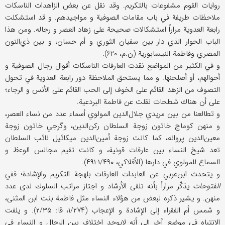
روايات القوم مشفوعات بالتكريم. وقد نقل عن بعض الزاهدات الناسكات
ملاحظات طريفة في باب مقامات الصوفية و مواجيدهم. و قد استشكلت
رابعة العدوية مراراً استشكالات صحيحة على زهاد العصر و رجاله. ومن هذا
الباب الحوار الذي دار بين سفيان الثوري و أم حسان، و بين ذي‌النون
المصري وفاطمة النيسابورية (ن.م، ۶۲۰).
و في الكثير من المواضع نقدت العارفات الناسكات أقوال رجال الصوفية و
أحوالهم، أو أصلحنها. و مما يستحق الملاحظة دور رابعة العدوية في تحول
التصوف من الزهد القائم على الخوف إلى الحب القائم على الأنس و الرجاء؛
على أن هناك شطحات نقلت عن فاطمة البردعية.
و تطالعنا من بين مريدي جلال‌الدين المولوي أسماء عدد من نساء العصر،
و منهن كوماج خاتون زوجة السلطان ركن‌الدين، وگرجي خاتون زوجة
معين‌الدين پروانه، كما كانت زوجة أمين‌الدين ميكائيل نائب السلطان
تعد شيخ النساء بين عارفات قونية، و كانت تقيم مجالس الوعظ و
السماع للمولوي في دارها (الأفلاكي، ۱/۴۹۰-۴۹۱).
و يتحدث ابن‌عربي عن العابدات العارفات بلهجة التكريم والإشادة؛ ففي
الفتوحات
يذكّر مراراً بأنه تلقى الأرشاد و اجتاز مراتب السلوك لدى عدد
منهن. و يشير ذكره لبعض من هؤلاء النساء مثل فاطمة بنت ابن المثنى،
و شمس أم الفقراء إلى الإشادة و الإعجاب (۱/۲۷۴، قا: ۲/۳۵). و يلفت
الانتباه في موضع آخر إلى أنه لايوجد اختلاف بين الرجال و النساء في