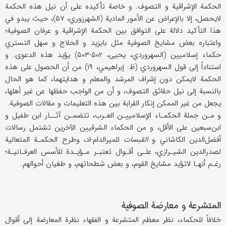
الحكمة الإشراقية و التصوف. و خاصة تأكيده على أن نيل هذه الحكمة
لايحصل، إلا بالإعراض عن الأمور المادية (الشهرزوري، ۵۷)، حيث يبدو في
هذا التأكيد دلالة على التوافق بين الحكمة الإشراقية و عرفان الصوفية؛
واعتباره بعض مشايخ الصوفية مثل بايزيد و الحلاج و سهل التستري
حكماء إسلاميين (السهروردي، يحيى، ۵۰۲-۵۰۳) يؤيد هذه الدعوى. و
استناداً إلى قول السهروردي (ظ: إبراهيمي، ۱۹) من أن الحصول على هذه
الحكمة لايمكن دون إشراف المرشد والمعلم و هدايتهما، كما هو الحال
بالنسبة إلى نيل حقائق التصوف، و أن من الواجب حفظها عن غير أهلها،
يجعل من غير الممكن إنكار القرابة بين هذه التعليمات و مقالات الصوفية.
و مـن جملة الحكمـاء الإسلامييـن العـرب، تتضمـن آثــار ابن طفيل و
ابن‌سبعين على الأقل، و من الحكماء الشرقيين الآخرين تشتمل رسالات
أفضل‌الدين الكاشاني و
القبسات
للميرالدام-اد، وطرح الحكمـة المتعالية
لصدر‌الدين الشيـرازي، علـى أقـوال تعتبـر مـؤيـدة للأسس العرفـانيـة؛
رغـم أنهـا لاتؤيد مشايخ القوم، و بعض شطحاتهم، و طغيان أحوالهم.
المتشرعة و معارضة الصوفية
خلافاً للحكماء، نظر معظم المتشرعة و الفقهاء نظرة المعارضة إلى أقوال