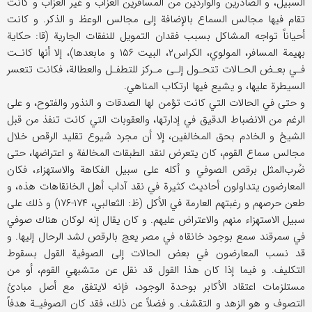
السبيل، و الصادرين والواردين من المسافرين العزاب و غير العزاب و كانت
تقام فيها مجالس السماع بالإضافة إلى مجالس الوعظ و الذكر. و كانت
أحياناً تواجه المشاكل بسبب فقدان التمويل للنفقات الجارية (قا: حكاية
بهيمة المسافر، المولوي، الكراس۲، البيت ۱۵۶ و ما‌بعدها)، إلا أنها كانـت
فـي بعـض الحـالات تتحـول إلـى مـركز للتطفـل والعطالة، فكانت تتعسر
السيطرة عليها، و يشيع فيها ارتكاب المناهي.
و حتى في الحالات التي كانت تؤمن لها الصدقات و النذور والفتوح، و على
الرغم من الانضباط الدقيق في إدارتها، والعقوبات التي كانت تنفذ من قبل
الشيخ و الخادم بحق المخالفين، إلا أن مجرد شيوع تقليد الرقص خلال
مجالس سماع القوم، كان يتعرض لنقد الطبقات المخالفة و اعتراضها، حتى
ضُرب‌المثل برقص الصوفي و أكله على سبيل الفكاهة والاستهزاء، فكان
المعارضون يتداولون أحاديث كثيرة في نقد آداب أهل الخانقاهات هذه، و
طعن حرصهم و رغبتهم العارمة في الأكل (ظ: الثعالبي، ۱۷۴-۱۷۶) و ذلك على
سبيل الاستهزاء منهم والاعتراض عليهم. و كان يقال إنه لوكان هناك صوفي
في سمرقند سمع بوجود خانقاه في مصر يعج بالرقص لشد الرحال إليها. و
قد نسب المعارضون في بعض الحالات إلى الصوفية القول بسقوط
التكليف. و فيما إذا كان هذا القول قد نقل عن متشبهي القوم، أو من
مستلزمات اعتقاد الأكابر بوحدة الوجود، فإنه لايتفق مع أصل مبادئ
التصوف و هو الزهد و التقشف. و فضلاً عن ذلك، فقد كان الصوفيـة هدفاً