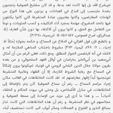
لم‌يشرع الله، بل إنها كانت تعد بدعة. و قد كان مشايخ الصوفية يتجنبون
بشدة ماينسب إلى البدع في العبادات، و يردون على هذا النوع من
اتهامات المعارضين، وكانوا يعتبرون عبادة المتشرعة التي كانوا يكتفون
فيها بالحد المشروع، مهتمة بمجرد أداء التكليف، و كسب المثوبات، و نوعاً
من التعامل مع الحق، و كانوا يرون أن الاكتفاء بها دون شأن العارف (ظ:
عبدالرزاق،
شرح فصوص
، ۱۵۷-۱۵۸؛ قا: ابن‌سينا، ۳/۳۷۰).
و بالطبع فإن قول الغزالي في الدفاع عن السماع، و حكمه بجوازه (مثلاً ظ:
إحياء
...، ۲/ ۲۶۸، كيميا، ۴۷۳) مشروط باجتناب المناهي الملازمة له، و
لاشك في أنه لايتضمن الجواز المطلق. ومع ذلك، فعلى الرغم من أن أمثال
أبي‌سعيد بن أبي‌الخير بخراسان في أوائل العهد السلجوقي، و من بعده
بقرون مولانا جلال الدين البلخي الرومي في قونية، لم‌يكونوا يرون إشكالاً
في السماع مع رعاية الشروط اللازمة، إلا أن الفقهاء وغالبية المتشرعة
لم‌‌يتجنبوا أبداً إظهار معارضتهم له. لقد كانت الخانقاهات في الغالب مكان
إجراء مراسم السماع ــ رغم أن سماع الصوفية كان يتم بالإضافة إلى
الخانقاهات، في منازل الأشخاص، بل وحتى في بيوت الحكام و الخلفاء
أحيانـاً ــ و هذا ما أدى إلى مزيد من الإساءة إلى سمعة الصوفية و
مجالسهم في نظر المتشرعة. و رغم أن هذه الخانقاهات التي كانت تدار
بمبالغ النذور و الفتوح و الصدقات وسائر أبواب البر، كانت تستضيف أبناء