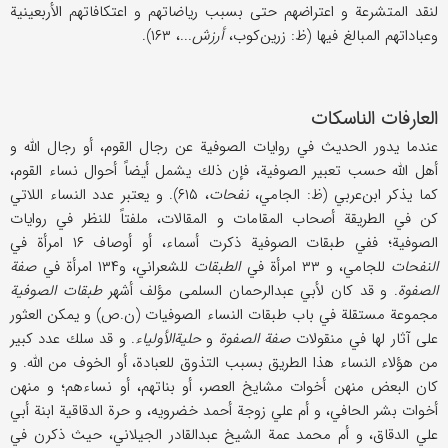
لنقد المتشرعة و اعتراضهم حتى بسبب رياضاتهم و اعتكافاتهم الأربعينية
وعباداتهم المبالغ فيها (ظ: زرين‌كوب،
أرزش
...، ۱۶۳).
العارفات الناسكات
عندما يدور الحديث في روايات الصوفية عن رجال القوم، أو رجال الله و
أهل الله حسب تعبير الصوفية، فإن ذلك يشمل أيضاً أحوال نساء القوم،
كما يذكر ابن‌عربي (ظ: الجامي،
نفحات
، ۶۱۵). و يعتبر عدد النساء اللاتي
كن في الطريقة أصحاب المقامات و المقالات، ملفتاً للنظر في روايات
الصوفية؛ ففي طبقات الصوفية ذكرت أسماء، أو أوصاف ۱۶ امرأة في
النفحات
للجامي، و ۳۳ امرأة في
الطبقات
للشعراني، و۱۳۴ امرأة في
صفة
الصفوة
. و قد كان لأبي عبدالرحمان السلمى مؤلف أشهر
طبقات الصوفية
مجموعة مستقلة في باب طبقات النساء الصوفيات (ن.ص) و يمكن العثور
على آثار لها في منقولات
صفة الصفوة
و
حلية‌الأولياء
. و قد سلك عدد كبير
من هؤلاء النساء هذا الطريق بسبب التذوق للعبادة، أو الخوف من الله. و
كان البعض منهن أخوات مشايخ العصر، أو بناتهم، أو نساءهم؛ و منهن
أخوات بشر الحافي، و أم علي زوجة أحمد خضرويه، و حرة الدقاقية ابنة أبي
علي الدقاق، و أم محمد عمة الشيخ عبد‌القادر الجيلاني، حيث ذكرن في