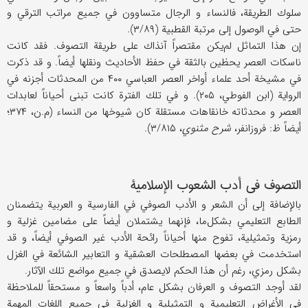
سلوك الطريقة، فالنساء و الرجال متساوون في جميع مراتب الترقي و
حتى في الوصول إلى مرتبة القطبية (۳/۸۹).
إن هذا التماثل لم‌يكن مقتصراً آنذاك على طريقة التصوف. فقد كانت
ناسكات العصر يحظين بالثقة في حفظ الأحاديث ونقلها أيضاً. و قد ذكرت
في مشيخة أحد علماء أواخر العصر العباسي ۴۰۰ من المحدثات أجزنه في
الرواية (ابن الفوطي، ۲۰۵). و في تلك الفترة كانت تبنى أحياناً لعابدات
العصر و محدثاته خانقاهات مستقلة كان شيوخها من النساء (م.ن، ۳۷۴؛
أيضاً ظ: فروزانفر،
شرح مثنوي
، ۳/۸۱۵).
التصوف في أدب الشعوب الإسلامية
بالإضافة إلى أن الشعر و الأدب الصوفي في الفارسية و العربية يتضمنان
الطابع التعليمي بشكل‌ما، فإنهما يشتملان أيضاً على مضامين غزلية و
رمزية وتمثيلية، تفوح منها أحياناً رائحة الأدب غير الصوفي أيضاً، و قد
استخدمت في بعضها المصطلحات العشقية و التعابير الشائعة في الغزل
بشكل رمزي، رغم أن هذا الحكم لايصدق في جميع مواضع تلك الآثار.
لقد أوجد التصوف و العرفان بشكل عام، أدباً واسعاً و مستحقاً للملاحظة
في الأغراض التعليمية و التمثيلية و الغزلية في جميع اللغات المهمة