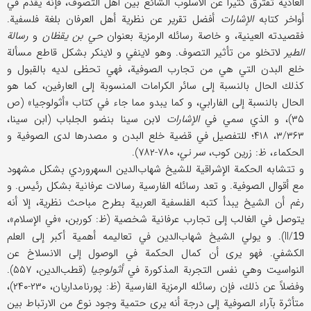
العادية تفترق كثيراً عن الأسلوب الشائع بين أهل التصوف، فإنه يقدم في
أواخر كتابه
الإشارات
أفضل تقرير عن نظرية أهل العرفان بلغة فلسفية.
فقصيدته العينية، و خاصة رسائله الرمزية بعنوان
حي بن يقظان
و
رسالة
الطير
لاتخلو من تأثير التصوف. وهو لاينفي و لاينكر بشكل قاطع مسألة
خلع البدن التي هي من تجارب الصوفية، فهي تحظى لديه بالقبول و
كذلك الحال بالنسبة إلى سائر الكرامات المنسوبة إلى العارفين، كما هو
الحال بالنسبة إلى الفارابي، و كما يبدو مما جاء في كتاب «أثولوجيا» (ص
۳۵)، و الذي سمي في
الإشارات
لابن سينا بنضو الجلباب (ابن سينا،
۳/۳۶۳، ۴۱۸؛ للتفصيل في قضية خلع البدن و مصدرها لدى الصوفية و
الحكماء، ظ: زرين كوب،
سر ‌ني
، ۷۸۰-۷۸۲).
و تتشابه الحكمة الإشراقية للشيخ شهاب‌الدين السهروردي بشكل مشهود
مع أقوال الصوفية. و تعد رسائله الفارسية رسالات عرفانية بشكل رئيس. و
رغم أن الشيخ يبدأ كتبه الفلسفية العربية بطرح مباحث نظرية، إلا أنه
يتوصل في الغالب إلى تجارب عرفانية شخصية (ظ: كوربن، «في الإسلام»،
II/
). و يولي الشيخ شهاب‌الدين في تعاليمه أهمية أكبر إلى العلم
19
الكشفي. فهو يرى أن كمال الحكمة في الوصول إلى الانسلاخ عن
النواسيت وهي نفس التجربة المذكورة في
أثولوجيا
(قطب‌الدين، ۵۵۷).
وفضلاً عن ذلك، فإن رسائله الرمزية الفارسية (ظ: پورنامداريان، ۲۳۰-۲۴۰)،
متأثرة بآراء الصوفية إلى درجة أنه يرى حتمية وجود نوع من الارتباط بين