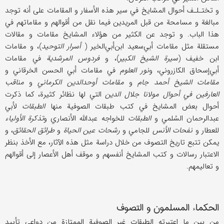
و تختـلـف أحوال المشايخ في سير هذه الأسفار و المقامات على أنه توجد
مبالغة و مسامحة من قبل المريدين فيما نقل من أقوالهم و مقاماتهم في
هذا الباب. و توجد عن الكثير من هؤلاء المشايخ مقامات و مقالات
مستقلة مثل مقامات أبي‌سعيد‌ ابن‌أبي‌‌الخير (
أسرار التوحيد
)، و مقامات
ابن خفيف (
سيرة الشيخ الكبير
)، و
فردوس المرشدية
في مقامات
أبي‌إسحاق الكازروني، و
نور العلوم
في مقامات أبي الحسن الخرقاني و
مقامات الشيخ أحمد جام
و
مقامات أوحد‌الدين الكرماني
و
مناقب
العارفين في أحوال مولانا جلال الدين
التي لها نظائر كثيرة، كما ذكرت
أحوال بعض المشايخ في كتب طبقات الصوفية منها
الطبقات
لأبي
عبد‌الرحمان السُلمي و
الطبقات
للخواجه عبدالله الأنصاري و
تذكرة الأولياء
للعطار و
نفحات الأنس
للجامي و
رشحات عين الحياة
و
طرائق الحقائق
، و
يمكن تتبع تاريخ التصوف من خلال دراسة مثل هذه الآثار، مع الأخذ بنظر
الاعتبار رسالات و كتب المشايخ أنفسهم و موقف أهل الأعصار إلى أقوالهم
و تعاليمهم.
الحكماء المسلمون و التصوف
من بين ما اعتبرته الطبقات غير الصوفية الممتازة من دواعي تأييد