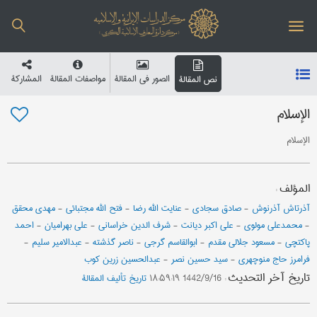
الصور في المقالة
مواصفات المقالة
المشارکة
نص المقالة
الإسلام
الإسلام
المؤلف
:
آذرتاش آذرنوش
-
صادق سجادی
-
عنایت الله رضا
-
فتح الله مجتبائي
-
مهدي محقق
-
محمدعلي مولوي
-
علی اکبر دیانت
-
شرف الدین خراساني
-
علي بهرامیان
-
احمد
پاکتچی
-
مسعود جلالي مقدم
-
ابوالقاسم گرجی
-
ناصر گذشته
-
عبدالامیر سلیم
-
فرامرز حاج منوچهری
-
سید حسین نصر
-
عبدالحسین زرین کوب
تاریخ آخر التحدیث
:
1442/9/16 ۱۸:۵۹:۱۹
تاریخ تألیف المقالة