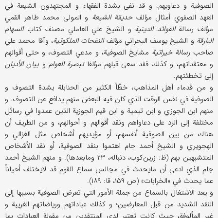
الصوفية و دعاويهم. و قد نفى بشدة الفقهاء و المجتهدون الشيعة في
العهد الصفوي أمثال مؤلف
حديقة الشيعة
و المولى محمد طاهر القمي
مؤلف رسالة
الفوائد الدينية
و الشيخ علي العاملي مصنف كتاب
السهام
البارقة
و الشيخ يوسف البحراني مؤلف
النفحات الملكوتية
، وآقا محمد علي
صاحب
رسالة خيراتية
مشايخ الصوفية، و مدعي التصوف، و حتى أقوالهم
و معتقداتهم، و كذلك فقد سعى قبلهم مؤلفا
تبصرة العوام
و
بيان الأديان
إلى تخطئتهم.
و من قدماء أهل المذاهب، خطّأ الكثير من الحنابلة بشدة التصوف و
الصوفية في نفس الوقت الذي كان فيه البعض منهم يدافع عن التصوف. و
منهم ابن الجوزي و ابن تيمية و ابن قيم الجوزية الذين عمدوا في رسائل
مختلفة إلى الرد على دعاواهم ونقد أقوالهم و أحوالهم، و من الطريف أن
هناك من بين الصوفية أنفسهم، أو مؤيديهم أشخاص مثل الغزالي و
الهجويري و الشيخ أحمد جام اهتموا بنقد الصوفية، أو نقد الأشخاص
المتشبهين بهم (ظ: زرين‌كوب، دنباله، ۲۳ ومابعدها). و منهم الشيخ أحمد
جام الذي ادعى أن مايحدث في مجالس سماع القوم قد لايختلف أحياناً
عما يحدث في «الخرابات» (ص ۱۵۹، قا: ۱۸۹).
و يعد الاشتغال بالسماع من جملة الأمور التي تعرض الصوفية بسببها إلى
النقد الشديد من قبل المعارضين؛ و كذلك عباداتهم ورياضاتهم الغريبة و
غير المألوفة، حيث كانت تعتبر لدى المنتقدين من مقولة العبادات بما