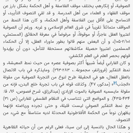
الصوفية، أو إنكارهم، يختلف موقف الفلاسفة و أهل الحكمة بشكل بارز عن
موقف الفقهاء و العلماء من أهل المدرسة. و قد لقي التصوف التأييد، أو
التسامح على الأقل بين الفلاسفة وأهل الحكمة، و كان هذا النمط من
المواقف متماثلاً تقريباً في شرق العالم الإسلامي و غربه. ورغم أن الصوفية
اعتبروا العقل عاجزاً، أو موقوفاً، أو مرفوضاً في معرفة الحقائق (المستملي،
۲/۱۰۱-۱۰۵)، و أن البعض منهم قالوا بطور ما‌وراء العقل، إلا أن الحكماء
المسلمين اعتبروا حصيلة مكاشفاتهم مستحقة للتأمل، دون أن يؤيدوا
قولهم بحصر العلم في العلم الكشفي.
و كان الفارابي أيضاً شبيهاً أكثر بصوفية عصره من حيث نمط المعيشة، و
نمط التفكير (فروزانفر،
مجموعة
..، ۲۸۳-۲۹۳). ومايذكره في باب الاتصال
بالعقل الفعال، هو في الحقيقة طرح لنوع من التجربة الصوفية من مقولة
[۲]
«
الجذب
» (مدكور، ۴۷). وكذلك قوله في باب تجربة خلع البدن، فإنه من
مقولة مايسميه الصوفية بالموت الإرادي (عبدالرزاق،
شرح فصوص
، ۹۶، قا:
۴۳۴-۴۳۵). و المواضع التي تتناسب في النظام الفلسفي للفارابي (ص ۳۱)
مع نمط التفكير الصوفي ليست قليلة، و حتى تجرده ورياضته فإنهما
يظهران نوعاً من الحكمة الأفلاطونية المحدثة لديه متناسقاً مع شيء من
التصوف.
و هكذا الحال بالنسبة إلى ابن سينا، فعلى الرغم من أن حياته الظاهرية