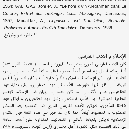
1964; GAL; GAS; Jomier. J., «Le nom divin Al-Raħmān dans Le
Coran»,
Extrait des mélanges Louis Massignon
, Damascus,
1957; Mouakket, A.,
Linguistics and Translation, Semantic
Problems in Arabic- English Translatio
n, Damascus, 1988.
آذرتاش آذرنوش/خ.
الإسلام و الأدب الفارسي
كان الأدب الفارسي الدري يعتبر منذ ظهوره و اتساعه (منتصف القرن ۳ه‍(
أدباً إسلامياً، بل إنه لم‌يمر أيضاً بعصر جاهلي خلافاً للأدب العربي. و من
الطبيعي أن تأثير الإسلام فيه لم‌يكن تأثيراً خارجياً، بل كان استمراراً لتأثير
البيئة التي ظهر فيها. ظهر هذا الأدب في عهد الصفاريين، وفي بداية عهد
الطاهريين على الأكثر. إن ما كان يعود إلى إيران قبل الإسلام، لايعتبر
الخلفية المباشرة لهذا الأدب الإسلامي. وقبل عهد الطاهريين و أوائل عهد
خلافة المأمون، لم‌يكن الأدب الفارسي الدري قد اكتسب بعد الشكل
المكتوب و المضبوط أيضاً. فما كان قد ظهر في هذه اللغة قبل الفتوح
الإسلامية لم‌يكن يتجاوز الأغاني و التصانيف المتداولة على ألسنة العامة
في ذلك العصـر، مثل أنشودة أهل بخـارى (زرين كوب، «سـرود...»، ۲۸۸