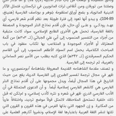
وثائق التمليك، و ليست من باب الآثار الأدبية (لازار،
). و أما الآثار التي
وصلتنا من تورفان ومن أنقاض تراث المانويين في تركستان، فتمثل الآثار
الدينية المانوية، و بضع أوراق
لمنظومة بلوهر و بوداسف
الفارسية (هنينغ،
، و يبدو أنها تعود إلى فترة طويلة بعد نظم أقدم شعر فارسي، أي
89-104)
عهـد رودكـي. و علـى أي حال، فإن أقدم نماذج النثر الموجودة و المصنفة
باللغة الفارسية، تحمل هي الأخرى الطابع الإسلامي، سواء كانت متبقية
من أجزاء من التفسير المنسوب إلى أبي علي الجبائي (تـ‍ ۳۰۳ه‍) من أئمة
المعتزلة، أو الأجزاء الموجودة و المتلاعب بها لكتاب مفقود في باب
المباحث الكلامية، يحمل اسم
السواد الأعظم
المنسوب إلى أبي القاسم
الحكيم السمرقندي (تـ ۳۴۲ه‍) الذي كتبه بطلب من الأمير نصر الساماني
بالعربية، ثم ترجمه إلى الفارسية.
و تصنف مقدمة
الشاهنامه
القديمة المعروفة
بشاهنامۀ أبومنصوري
، و ما
ظهر في مجال ترجمة
تفسير الطبري
إلى الفارسية الدرية، يقع من حيث
التاريخ في هذا المجال أيضاً، ويدل مجموعها على أن أقدم نماذج النثر
الفارسي هي كالشعر الفارسي إسلامية أيضاً. و أن الدعوى المتمثلة في أن
الأدب الفارسي الدري ظهر في شعره و نثره كأدب إسلامي، و لم‌تكن له قبل
ذلك خلفية تستحق الملاحظة، لاتمثل قولاً موضع ترديد، واختلافاً عارياً
من المكابرة. و إن الجهود التي بذلها الفرس في هذه القرون و القرون التي
تلتها لنشر اللغة العربية باعتبارها لغة الإسلام، ونشروا آثارهم العلمية على