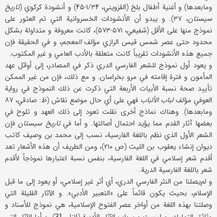
ومابعدها) و أغنية أطفال بلخ (القزويني، ۱/۳۴-۴۵) و أنشودة كركوي (
تاريخ
سيستان
، ۳۷). و يبدو أن الأنشودات الخسروانية التي تم العثور على
نموذج منها على الأقل (شفيعي، ۵۷۱-۵۷۳)، كانت معروفة و متداولة بشكل
محدود حتى عصر شمس قيس الرازي مؤلف
المعجم
، و في الحقيقة فإن
جميع هذه الأنشودات تقريباً كانت متعلقة بالأدب العامي و غير المكتوب.
و يعود أول نموذج للشعر الفارسي الدري ذكر في المصادر، إلى أوائل عهد
المأمون و فترة إقامته في مرو بخراسان. و مع ذلك، فإن من غير الممكن
تأييد صحة نسبة الأبيات الأربعة التي ذكرت عن ذلك النموذج في رواية
العوفي مؤلف
لباب الألباب
فهي على أي حال موضع نقاش (ظ: صادقي، ۸۷
ومابعدها). وهناك نماذج أخرى نقلت تعود إلى ذلك العهد و تلوح في
بعضها آثار القدم مما يؤيد احتمال أصالتها. و أما في
تاريخ سيستان
فإن
الشعر الأول الذي نظم باللغة الفارسية، نسب إلى محمد بن وصيف كاتب
ديوان إنشاء يعقوب بن الليث (ص ۲۱۰)، ومن الطريف أن هذه الأشعار تعد
أقدم شعر إسلامي في اللغة الفارسية، بنفس نسبة اعتبارها نموذجاً لأقدم
شعر باللغة الفارسية الدرية.
و لم‌يصلنا من النثر الفارسي الدري، أي أثر غير إسلامي، أو يعود إلى ما قبل
الإسلام، بحيث يكون قائماً على «التعبير الأدبي». و الآثار القليلة التي
وصلتنا بهذه اللغة من أواخر عصر الفتوح الإسلامية، هي نموذج للأسناد و
31