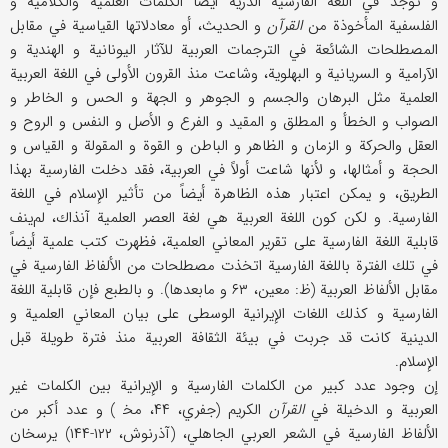
و توجد في اللغة الفارسية الدرية أيضاً الكلمات العلمية والكلامية و
الفلسفية المأخوذة من
القرآن
و الحديث، أو معادلاتها القياسية في مقابل
المصطلحات الشائعة في الترجمات العربية للآثار اليونانية و الهندية و
الآرامية و السريانية و البهلوية، وشاعت منذ القرون الأولى في اللغة العربية
العلمية مثل البرهان والجسم و الجوهر و الجهة و الحس و الخاطر و
الصواب و الخطأ و المطلق و المقيد و الفرع و الأصل و النفس و الروح و
العقل والحركة و الزمان و الظاهر و الباطن و القوة و المقولة و القياس و
الحجة و أمثالها، و لأنها شاعت أولاً في العربية، فقد دخلت الفارسية بهذا
الطريق، و يمكن اعتبار هذه الظاهرة أيضاً من تأثير الإسلام في اللغة
الفارسية. و لكن كون اللغة العربية هي لغة العصر العلمية آنذاك، لم‌ينف
قابلية اللغة الفارسية على تقرير المعاني العلمية، فظهرت كتب علمية أيضاً
في تلك الفترة باللغة الفارسية اتخذت مصطلحات من الألفاظ الفارسية في
مقابل الألفاظ العربية (ظ: معين، ۶۳ و ما‌بعدها). و بالطبع فإن قابلية اللغة
الفارسية و كذلك اللغات الإيرانية الوسطى على بيان المعاني العلمية و
الدينية كانت قد جربت في بيئة الثقافة العربية منذ فترة طويلة قبل
الإسلام.
إن وجود عدد كبير من الكلمات الفارسية و الإيرانية بين الكلمات غير
العربية و الدخيلة في
القرآن
الكريم (جفري، ۴۴، مخ‍‌ ) و عدد أكبر من
الألفاظ الفارسية في الشعر العربي الجاهلي، (آذرنوش، ۱۲۲-۱۴۴) يرسخان