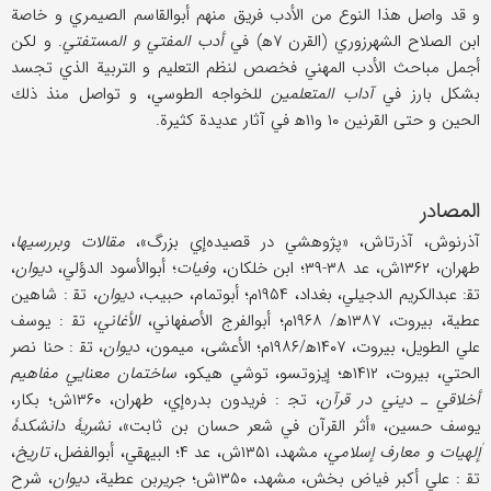
و قد واصل هذا النوع من الأدب فريق منهم أبو‌القاسم الصيمري و خاصة
ابن الصلاح الشهرزوري (القرن ۷ه‍) في
أدب المفتي و المستفتي
. و لكن
أجمل مباحث الأدب المهني فخصص لنظم التعليم و التربية الذي تجسد
بشكل بارز في
آداب المتعلمين
للخواجه الطوسي، و تواصل منذ ذلك
الحين و حتى القرنين ۱۰ و۱۱ه‍ في آثار عديدة كثيرة.
المصادر
آذرنوش، آذرتاش، «پژوهشي در قصيده‌إي بزرگ»،
مقالات وبررسيها
،
طهران، ۱۳۶۲ش، عد ۳۸-۳۹؛ ابن خلكان،
وفيات
؛ أبوالأسود الدؤلي،
ديوان
،
تق‍‌: عبدالكريم الدجيلي، بغداد، ۱۹۵۴م؛ أبوتمام، حبيب،
ديوان
، تق‍ : شاهين
عطية، بيروت، ۱۳۸۷ه‍/ ۱۹۶۸م؛ أبوالفرج الأصفهاني،
الأغاني
، تق‍ : يوسف
علي الطويل، بيروت، ۱۴۰۷ه‍/۱۹۸۶م؛ الأعشى، ميمون،
ديوان
، تق‍ : حنا نصر
الحتي، بيروت، ۱۴۱۲ه‍؛ إيزوتسو، توشي هيكو،
ساختمان معنايي مفاهيم
أخلاقي ـ ديني در قرآن
، تج‍ : فريدون بدره‌إي، طهران، ۱۳۶۰ش؛ بكار،
يوسف حسين، «أثر القرآن في شعر حسان بن ثابت»،
نشريۀ دانشكدۀ
إٰلهيات و معارف إسلامي
، مشهد، ۱۳۵۱ش، عد ۴؛ البيهقي، أبوالفضل،
تاريخ
،
تق‍ : علي أكبر فياض بخش، مشهد، ۱۳۵۰ش؛ جرير‌بن عطية،
ديوان
، شرح