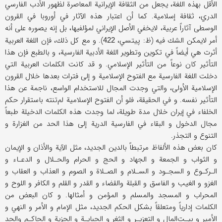
الأقل بهذه اللغة، يجعل من الثقافة الإيرانية المعاصرة لظهور الأدب الفارسي
الدري، ثقافة إسلامية. كما أن اعتبار هذه الآثار في أوروبا في القرون
الوسطى آثاراً عربية، لايخفي الأصل الإيراني لمؤلفيها، بل إنه يصوره على أنه
أمر لايمكن الشك فيه (ظ: پيتسي،
). و مع كل ذلك، فإن اللغة العربية
422
أثرت هي أيضاً في تكوين وتطوير اللغة الأدبية الفارسية، و بالطبع فإن هذا
التأثير كان نوعاً من التأثير الإسلامي. و قد كانت الكلمات العربية التي
دخلت اللغة الفارسية مع الفتوح الإسلامية و إلى فترات بعدها خلال القرون
الإسلامية الأولى، والتي وجدت المجال للاستخدام الواسع، ناجمة عن هذا
التأثير نفسه. و في الحقيقة، فلو أن الفتوح الإسلامية لم‌تنته باستقرار حكم
الخلفاء في إيران خلال مدة طويلة، لما وجدت هذه الكلمات الدخيلة طبعاً
مجال الدخول و البقاء في الفارسية الدرية إلى هذا الحد من الغزارة و
التنوع و التجذر.
كان بعض هذه الألفاظ مرتبطاً بالدين الجديد، مثل الآية والأذان و الإيمان
و الثواب و الجمعة و الجهاد و الحج و الحرام والحـلال و الدعـاء و
الـركـوع و السجـود و السـلام و الصـلاة و الصوم و العذاب و العقاب و
الغزو و الغيب و الفاسق و القبلة والقضاء و القدر و القلم و الكافر و اللوح و
المحراب و المسجد والمسلم و المؤمن و أمثالها. و كان البعض من
الكلمات إدارياً ومتعلقاً بشكل الحكم الجديد، مثل الإمام و الأمر و النهي و
الأمير و بيـت‌المال و التعزيـر و الثغر و الجبايـة و الجزية و الحاكـم والحد