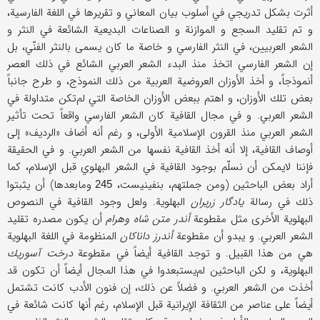
أثرت بشكل تدريجي في أسلوب بيان المعاني و تقريرها في اللغة الفارسية،
و تم تقليد السجع و الموازنة و الصناعات البديعية الشائعة في النثر و
الشعر العربيين، في النثر الفارسي و خاصة ما كان يسمى بالنثر الفنّي، بل
إن الشعر الفارسي اتخذ منذ البدء الشعر العربي الشائع في ذلك العصر
أنموذجاً، و أخذ الأوزان العروضية العربية من ذلك النموذج، و طرح جانباً
بعض تلك الأوزان، و اهتم ببعض الأوزان الخاصة التي لم‌تكن متداولة في
الشعر العربي. و في مجال القافية كان الشعر الفارسي واقعاً تحت تأثير
الشعر العربي منذ القرون الإسلامية الأولى، و رغم أنه أضاف «الرديف» إلى
أوصاف القافية، إلا أنه أخذ القافية نفسها من الشعر العربي. و في الحقيقة
فإننا لايمكن أن نسلّم بوجود القافية في الشعر البهلوي قبل الإسلام، كما
أراد بعض الباحثين (ومن جملتهم، بنفينيست،
وما‌بعدها) أن يثبتوا
245
ذلك في رسالة
يادگار زريران
البهلوية. ولعل وجود القافية في النصوص
البهلوية الأخرى مثل مقطوعة
أندر متن شاه وهرام
أن يكون مصدره تقليد
الشعر العربي. و يبدو أن مقطوعة
أندرز داناكان
المنظومة في اللغة البهلوية
هي من هذا القبيل. و توجد القافية أيضاً في مقطوعة
درخت آسوريك
البهلوية، و لكن الباحثين لم‌يستبعدوا في هذا المجال أيضاً أن تكون قد
أخذت من الشعر العربي. و فضلاً عن ذلك، إن فنون الأدب كانت تشتمل
أيضاً على عناصر من الثقافة الإيرانية قبل الإسلام، رغم أنها كانت شائعة في