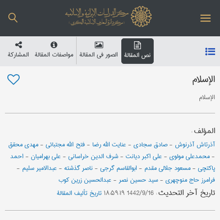
الصور في المقالة
مواصفات المقالة
المشارکة
نص المقالة
الإسلام
الإسلام
المؤلف
:
آذرتاش آذرنوش
-
صادق سجادی
-
عنایت الله رضا
-
فتح الله مجتبائي
-
مهدي محقق
-
محمدعلي مولوي
-
علی اکبر دیانت
-
شرف الدین خراساني
-
علي بهرامیان
-
احمد
پاکتچی
-
مسعود جلالي مقدم
-
ابوالقاسم گرجی
-
ناصر گذشته
-
عبدالامیر سلیم
-
فرامرز حاج منوچهری
-
سید حسین نصر
-
عبدالحسین زرین کوب
تاریخ آخر التحدیث
:
1442/9/16 ۱۸:۵۹:۱۹
تاریخ تألیف المقالة