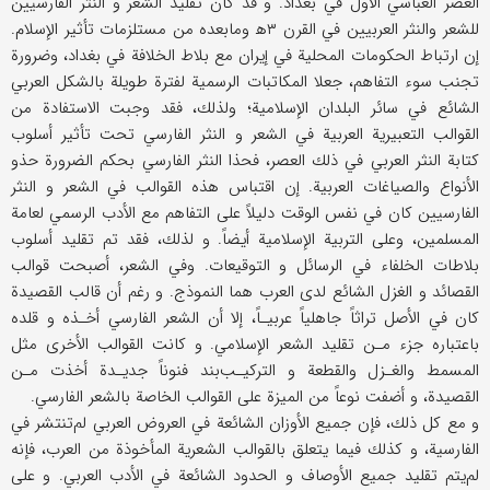
العصر العباسي الأول في بغداد. و قد كان تقليد الشعر و النثر الفارسيين
للشعر والنثر العربيين في القرن ۳ه‍ ومابعده من مستلزمات تأثير الإسلام.
إن ارتباط الحكومات المحلية في إيران مع بلاط الخلافة في بغداد، وضرورة
تجنب سوء التفاهم، جعلا المكاتبات الرسمية لفترة طويلة بالشكل العربي
الشائع في سائر البلدان الإسلامية؛ ولذلك، فقد وجبت الاستفادة من
القوالب التعبيرية العربية في الشعر و النثر الفارسي تحت تأثير أسلوب
كتابة النثر العربي في ذلك العصر، فحذا النثر الفارسي بحكم الضرورة حذو
الأنواع والصياغات العربية. إن اقتباس هذه القوالب في الشعر و النثر
الفارسيين كان في نفس الوقت دليلاً على التفاهم مع الأدب الرسمي لعامة
المسلمين، وعلى التربية الإسلامية أيضاً. و لذلك، فقد تم تقليد أسلوب
بلاطات الخلفاء في الرسائل و التوقيعات. وفي الشعر، أصبحت قوالب
القصائد و الغزل الشائع لدى العرب هما النموذج. و رغم أن قالب القصيدة
كان في الأصل تراثاً جاهلياً عربيـاً، إلا أن الشعر الفارسي أخـذه و قلده
باعتباره جزء مـن تقليد الشعر الإسلامي. و كانت القوالب الأخرى مثل
المسمط والغـزل والقطعة و التركيـب‌‌بند فنوناً جديـدة أخذت مـن
القصيدة، و أضفت نوعاً من الميزة على القوالب الخاصة بالشعر الفارسي.
و مع كل ذلك، فإن جميع الأوزان الشائعة في العروض العربي لم‌تنتشر في
الفارسية، و كذلك فيما يتعلق بالقوالب الشعرية المأخوذة من العرب، فإنه
لم‌يتم تقليد جميع الأوصاف و الحدود الشائعة في الأدب العربي. و على