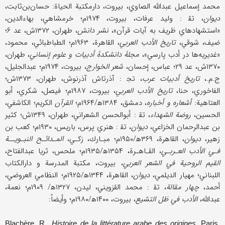
محمد إسماعيل عبدالله الصاوي، بيروت، دار‌مكتبة الحياة: حسان‌بن‌ثابت،
ديوان
، تق‍ : وليد عرفات، بيروت، ۱۹۷۴م؛ خرمشاهي، بهاء‌الدين،
«استشهادهاي ظريف به آيات قرآن»،
نشر دانش
، طهران، ۱۳۷۲ش، عد ۶؛
ضيف، شوقي،
تاريخ الأدب العربي
، القاهرة، ۱۹۶۳م؛ الطباطبائي، محمود،
«غديريه‌ها در أدب پارسي»،
مجلۀ دانشكدۀ أدبيات و علوم إنساني
، طهران،
۱۳۷۰ش، عد ۲۹؛ عباس، إحسان،
شعر الخوارج
، بيروت، ۱۹۷۴م؛ عبدالجليل،
ج.م.،
تاريخ أدبيات عرب
، تج‍ : آذرتاش آذرنوش، طهران، ۱۳۷۳ش؛
الفاخوري، حنا،
تاريخ الأدب العربي
، بيروت، ۱۹۸۷م؛ فيصل، شكري، أبو
العتاهية:
أشعاره و أخباره
، دمشق، ۱۳۸۴ه‍/۱۹۶۴م؛
القرآن
الكريم؛ الكاشفي،
الحسين،
روضة الشهداء
، تق‍ : أبوالحسن الشعراني، طهران، ۱۳۴۹ش؛ كثير
بن عبدالرحمان الخزاعي،
ديوان
، تق‍‌ : هنري پرس، باريس، ۱۹۳۰م؛ كعب بن
زهير،
ديوان
، القاهرة، ۳۶۹ه‍/۱۹۵۰م؛ مبـارك، زكـي،
المـدائـح النبـويــة
فـي‌ الأدب العـربـي
، القـاهـرة،
۱۳۵۴ه‍/۱۹۳۵م؛ ملحس، ثريا عبدالفتاح،
القيم الروحية في الشعر العربي
، بيروت، مكتبة المدرسة و دار‌الكتاب
اللبناني؛ مهيار الديلمي،
ديوان
، القاهرة، ۱۳۴۴ه‍/۱۹۲۵م؛ النظامي العروضي،
أحمد،
چهار مقالة
، تق‍ : محمد القزويني، ليدن، ۱۳۲۷ه‍/ ۱۹۰۹م؛ نعمة،
عبدالله،
الأدب في ظل التشيع
، بيروت، ۱۴۰۰ه‍/۱۹۸۰م؛ وأيضاً:
Blachère, R.,
Histoire de la littérature arabe des origines
, Paris,