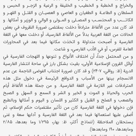
والخراج و الخطبة و الخطيب و الخليفة و الرعية و الزجـر و الحبس و
السلطان و الطاعـة و الطغيان و العاصي و العصيـان و القتـل و القهـر و
الكاتــب و المحتسـب و المصـلى و المـولى و الوالي و الوزير و أمثالها. و
قد كان عدد من الألفاظ مترادفاً دخلت بمقتضى ضرورة الظروف في بعض
الحالات من اللغة العربية بدلاً من الألفاظ الفارسية، أو دخلت معها في اللغة
الفارسية و أصبحت متداولة و اتخذت مكانها فيما بعد في المحاورات
العامة للفرس، أو في الأدب الفارسي، و شاعت.
و من المحتمل جداً، أن اختلاف الأنواع و تنوعها و اللهجات الفارسية في
أوائل القرون الإسلامية الأولى، بقيت بشكل بارز في ساحة انتشار الفارسية
الدرية (ظ: رواقي، ۷-۲۴) و قد كان ضرورة اجتناب الفوضى الناجمة عن عدم
الانسجام بينها من الأسباب و الدوافع الرئيسة في دخول مثل هذه
المترادفات غير اللازمة في اللغة الفارسية. و من جملة هذه الألفاظ أيام
الحرب والحياة و الموت و الخير و الشر و السمع و السهل و الصبح
والصعب و الصلح و القليل و الكثير و اللسان و اليوم و أمثالها وبالطبع
فإن دخولها في اللغة الفارسية كان من تأثير مقتضيات حكم الإسلام، ثم
أضفى عليها استعمالها فيما بعد في اللغة الفارسية و آدابها سعة و غنى
يستحقان الملاحظة (لنماذج أكثر، ظ: بهار، ۱/۲۹۵ وما بعدها، ۲/۸۵
ومابعدها، ۱۹۰ ومابعدها).