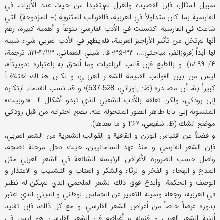
سبيل المثال، فإن القصيدة والغزل لم‌يتقيدا من حيث عدد الأبيات في
الفارسية بما كان متداولاً في العربية، فالقوالب المثنوية (= المزدوجة) التي
شاعت في الفارسية اكتسبت في الأدب الفارسي تنوعاً و أهمية كبيرة، رغم
أنها لم‌تخل من تأثير الأراجيز العربية، فلم‌يظهر في الأدب العربي شيء شبيه
لها أبداً (فروزانفر، مباحثي...، ۳۳-۳۵؛ قا: شبلي النعماني، ۴/۱۱۳-۱۱۹، ترجمة،
۴/ ۹۹-۱۰۱). و بالطبع فإن قالب الرباعيات وما ألحق به باعتباره «دوبيتاً»،
ليس من بين القوالب القديمة للشعـر العربـي، و لكـن هنـاك اختلافـاً
كبيراً بشـأن مصـدره (ظ: باوزاني،
)؛ و قد نسب القدماء ابتكاره
528-537
إلى رودكي، ولكن تعلقه بالأدب الشعبي الذي تبدو أشكال الـ «دوبيت»
المنسوبة إلى بابا طاهر الصور المتحولة عنه، يضع اختراعه من قبل رودكي
موضع الشك (ظ: شفيعي، ۴۶۷ و ما بعدها).
و فضلاً عن اقتباس الوزن و القافية و القوالب الشعرية من الشعر العربي،
فإن الشعر الفارسي و منذ عهد السامانيين، حيث دخل مرحلة نضجه،
واصل حسب الضرورة الأغراض الرئيسة الشائعة في الشعر العربي مثل
المدح و الهجاء و الفخر و الرثاء والشكر و العتاب و التشبيب و الاعتذار و
الوصف و الحكمة، وأبدع فوق ذلك الشعر الملحمي الذي لم‌يكن له نظير
في العربية، وجعله وسيلة للتعبير عن الحماس الوطني و الديني الذي اعتبر
بدوره غرضاً خاصاً من أغراض الشعر الفارسي. و مع كل ذلك، فإن تقليد
أبنية الشعر العربي و فنونه و أغراضه في الشعر الفارسي هو ليس في