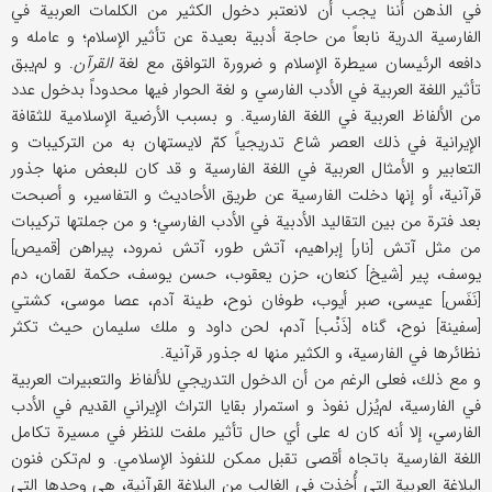
في الذهن أننا يجب أن لانعتبر دخول الكثير من الكلمات العربية في
الفارسية الدرية نابعاً من حاجة أدبية بعيدة عن تأثير الإسلام؛ و عامله و
دافعه الرئيسان سيطرة الإسلام و ضرورة التوافق مع لغة
القرآن
. و لم‌يبق
تأثير اللغة العربية في الأدب الفارسي و لغة الحوار فيها محدوداً بدخول عدد
من الألفاظ العربية في اللغة الفارسية. و بسبب الأرضية الإسلامية للثقافة
الإيرانية في ذلك العصر شاع تدريجياً كمّ لايستهان به من التركيبات و
التعابير و الأمثال العربية في اللغة الفارسية و قد كان للبعض منها جذور
قرآنية، أو إنها دخلت الفارسية عن طريق الأحاديث و التفاسير، و أصبحت
بعد فترة من بين التقاليد الأدبية في الأدب الفارسي؛ و من جملتها تركيبات
من مثل آتش [نار] إبراهيم، آتش طور، آتش نمرود، پيراهن [قميص]
يوسف، پير [شيخ] كنعان، حزن يعقوب، حسن يوسف، حكمة لقمان، دم
[نَفَس] عيسى، صبر أيوب، طوفان نوح، طينة آدم، عصا موسى، كشتي
[سفينة] نوح، گناه [ذَنْب] آدم، لحن داود و ملك سليمان حيث تكثر
نظائرها في الفارسية، و الكثير منها له جذور قرآنية.
و مع ذلك، فعلى الرغم من أن الدخول التدريجي للألفاظ والتعبيرات العربية
في الفارسية، لم‌يُزل نفوذ و استمرار بقايا التراث الإيراني القديم في الأدب
الفارسي، إلا أنه كان له على أي حال تأثير ملفت للنظر في مسيرة تكامل
اللغة الفارسية باتجاه أقصى تقبل ممكن للنفوذ الإسلامي. و لم‌تكن فنون
البلاغة العربية التي أُخذت في الغالب من البلاغة القرآنية، هي وحدها التي