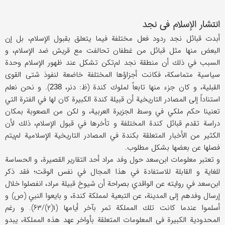
انتشار الإسلام في نجد
أبدت قبائل نجد ردود فعل مختلفة فيما يتعلق بقبول الإسلام، بل إن
البعض منها مثل قبائل من غطفان تحالفت مع قريش ضد الإسلام، و
السبب في ذلك أن منطقة نجد لم‌تكن تشكل عند ظهور الإسلام وحدة
سياسية متماسكة، فكانت أجزاؤها المختلفة خاضعة لنفوذ شتى القوى
القبلية، و كان جزء منها تابعاً لملوك كندة (ظ: دنر،
). و نحن نعلم
238
استناداً إلى المصادر التاريخية أن قبيلة كندة الكبيرة كان لها في الفترة التي
تعنينا حكم ملكي في وسط الجزيرة العربية، و لكن من الصعوبة بمكان
دراسة تقدم قبائل كندة المختلفة و تأخرها في قبول الإسلام، ذلك لأن
الكثير من الأخبار المتعلقة بكندة في المصادر التاريخية الإسلامية لم‌يتم
فصلها عن بعضها بشكل مطلوب.
و تعتبر معلومات ابن‌سعد حول وفد مراد أحد التقارير القصيرة، و الحساسة
للغاية و القابلة للاستفادة في هذا المجال في نفس الوقت؛ فقد ذكر
ابن‌سعد في روايته عن الواقدي بصراحة أن شيوخ قبيلة مراد، انفصلوا خلال
إرسال وفدهم إلى المدينة، عن التبعية لمملكة كندة، و بايعوا النبي (ص) و
أسلموا عندما كانت تلك المملكة تمر بآخر أيامها (۱(۲)/۶۳). و رغم
المحدودية الكبيرة في المعلومات المتعلقة بأواخر عهد هذه المملكة، يبدو