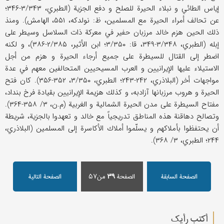
إياس الطائي و نبلاء الحيرة للصلح و دفع الجزية (الطبري، ۳/۳۴۳-۳۴۶؛
عن تحالف أمراء الحيرة مع المسلمين، ظ: نولدكه، ۵۵۱، الهامش). ومنذ
ذلك الحين هزم خالد مرزبان حفير في معركة ذات السلاسل وسيطر على
إبله (الطبري، ۳/۳۴۸-۳۴۹، قا: ۳/۳۵۰؛ ابن الأثير، ۲/۳۸۵-۳۸۶)، و لكنه
اضطر إلى القتال للسيطرة على جميع أرجاء الحيرة و هزم من أجل
الاستيلاء عليها الإيرانيين و العرب المسيحيين المتحالفين معهم في عدة
مواجهات أخر (البلاذري، ۲۴۲-۲۴۳؛ الطبري، ۳/۳۵۰، ۳۵۲-۳۵۶). كان فتح
الحيرة و هروب مرزبانها آزادبه، و كذلك هزيمة الإيرانيين بقيادة فرخ بنداد،
مفتاح السيطرة على مدن الحيرة الشمالية و الغربية (م.ن، ۳/ ۳۵۸-۳۶۴).
وتصالح دهاقنة هذه المناطق تدريجياً مع خالد و تعهدوا بالجزية، شريطة
أن يحتفظوا بأملاكهم و يسلّموا أملاك الأكاسرة إلى المسلمين (البلاذري،
۲۴۴؛ الطبري، ۳/ ۳۶۸).
الصفحة السابقة
الصفحة
۳۹
من۵۷
الصفحة التالیة
أکتب رأیك