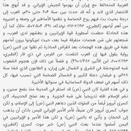
العربية المتحالفة مع إيران أن يهزموا الجيش الإيراني. و قد أبهج هذا
الانتصار الذي لابد و أنه قد حدث بين سنة ۶۰۴ حتى ۶۱۰م، العرب إلى
درجة بحيث بث فيهم روح الحماسة و نظموا الأساطير في وصفه و اعتبروه
من أهم أيامهم (الطبري، ۲/۱۹۳-۲۱۲؛ نولدكه، ۴۹۱، ۵۰۴-۵۰۷، ۵۱۰)، كما أن
هذه الحادثة حطمت أسطورة قوة الإيرانيين و بطشهم لدى العرب، و
شجعتهم على شن هجمات متفرقة فيما بعد، حيث لم‌يكونوا يرون أمامهم
عقبة في طريق هذه الهجمات بعد انقراض المناذرة ثم نقلوا عن النبي (ص)
رواية يقول فيها إن العرب انتقمت من الفرس في ذي قار (الطبري،
۲/۱۹۳-۲۰۰، ابن الأثير، ۱/۴۸۲-۴۹۰). و فضلاً عن ذلك فإن هجوم الشعوب
شبه المتوحشة في الشرق و الشمال على إيران، و الطاعون الذي فشا سنة
۶۲۸م، و فيضان دجلة الكبير و الخسائر الضخمة التي تسبب فيها، كل
ذلك أسهم في ضعف الدولة الساسانية في سنواتها الأخيرة.
و في هذه الفترة كان النبي (ص) قد استقر في المدينة منذ بضع سنين، و
نشر الإسلام ظله تدريجياً على شبه الجزيرة. و بعد صلح الحديبية، كان
كسرى أبرويز أيضاً من الملوك الذين دعاهم النبي (ص) إلى الإسلام، و لكن
جواب كسرى أبرويز كان عنيفاً، فأمر الأمير الإيراني لليمن باذان أن يذهب
إلى الحجاز، و يأتي له بالنبي (ص)؛ و لكن هذا الأمير و الإيرانيين في
اليمن أسلموا عندما بعث النبي (ص) خبر موت كسرى (الطبري،