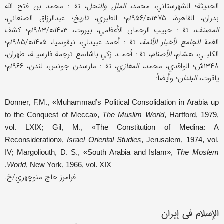
الحديثة؛ الشهرستاني، محمد،
الملل والنحل
، تق‍ : محمد بن فتح الله
بدران، القاهرة، ۱۳۷۵ه‍/۱۹۵۶م؛ الطبري،
تاريخ
؛ عبد‌الرزاق الصنعاني،
المصنف
، تق‍ : حبيب الرحمان الأعظمي، بيروت، ۱۴۰۳ه‍/۱۹۸۳م؛ كشف
الغمة
الجامع لأخبار الأئمة
، تق‍ ‍‌: أحمد عبيدلي، نيقوسيا، ۱۴۰۵ه‍/۱۹۸۵م؛
الكلبـي، هشام،
الأصنام
، تق‍ : أحمـد زكي باشا،مع ترجمة فارسيـة،
طهران،
۱۳۴۸ش؛ الواقدي، محمد،
المغازي
، تق‍ : مارسدن جونس، لندن، ۱۹۶۶م؛
ياقوت،
البلدان
؛ وأيضاً:
Donner, F.M., «Muħammad’s Political Consolidation in Arabia up
to the Conquest of Mecca»,
The Muslim World
, Hartford, 1979,
vol. LXIX; Gil, M., «The Constitution of Medina: A
Reconsideration»,
Israel Oriental
Studies
, Jerusalem, 1974, vol.
IV; Margoliouth, D. S., «South Arabia and Islam»,
The Moslem
World
, New York, 1966, vol. XIX.
فرامرز حاج منوچهري/خ.
الإسلام في إيران