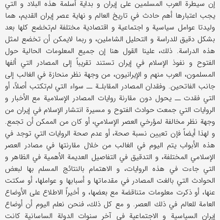
إن سيطرة العرب المسلمين على إيران و بداية أسلمة هذه البلاد و التي
يجب اعتبارها أهم حادث في تاريخ العالم و نهاية عصر إيران القديم، هما
وليدتا عوامل سياسية و اجتماعية و اقتصادية مختلفة لم‌تخضع كلها بعد
بشكل دقيق للدراسة و التحليل الشاملين، و ربما لايمكن أن تخضع لمثل
هذه الدراسة. ذلك، علينا القول هنا إن جميع المعلومات الحالية حول
الفتوح و نفوذ الإسلام في إيران تستند تقريباً إلى المصادر التي ألفها
المسلمون، العرب منهم و الإيرانيون، من وجهة نظر منحازة في الغالب إلى
جانب الفاتحين. وفقدان المصادر المقابلـة ــ سواء التي لم‌تكتب أصلاً، أو
التي فقدت ــ يحول دون مقارنة روايات المصادر الإسلامية مع الأخبار و
الروايات التي جمعت حوادث الفتوح و مسيرة انتشار الإسلام في إيران من
وجهة نظر مخالفة لمؤرخي العصر الإسلامي، أو كان من الممكن أن تجمع.
و لهذا أيضاً فإن تعيين نسبة صحة، أو عدم صحة الروايات التي توجد في
هذه الأبواب يتم اليوم في الغالب من خلال مقارنتها في مصادر العصر
الإسلامي المختلفة، و التدقيق في التفاصيل العديمة الأهمية في الظاهر و
التي جاءت في هذه الروايات، و الاهتمام بالنتائج المسلم بها لبعض
الحوادث التي بالغت المصادر في مقدماتها و أسبابها و عواملها، أو سكتت
عنها، أو ذكرت معلومات متناقضة مع بعضها، و أخيراً الاطلاع على الأوضاع
العامة للعالم في ذلك العصر. و مع كل ذلك، فنحن نعلم اليوم أن أوضاع
إيران السياسية و الاجتماعية في آخر سنوات الدولة الساسانية كانت