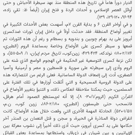
الديار دوراً هاماً في تاريخ هذه المنطقة منذ عهد سيطرة الأحباش و حتى
أوائل العصر الإسلامي و أحداث الردة و فتح إيران (أيضاً ظ: تقي زاده،
۹۴-۹۶، ۱۲۰-۱۲۹، ۱۳۹).
و في أواخر القرن ۶ و بداية القرن ۷م، أسهمت بعض الأحداث الكبيرة في
تغيير أوضاع المنطقة. فقد حدثت أولاً في داخل إيران ثورات ضدكسرى
أبرويز على يد بهرام چوبين و بندويه و بسطام و رغم أن هذه الثورات تم
قمعها و سيطر كسرى على الأوضاع وخاصة بمساعدة الروم (الطبري،
۲/۱۷۶-۱۸۰؛ نولدكه، ۴۲۴-۴۲۹؛ زرين‌كوب،
تاريخ مردم إيران
، ۱/ ۵۰۹-۵۱۱)، و
لكن نزعة كسرى التوسعية غير الحكيمة في الهجوم الواسع الذي شنه على
الروم وأدى إلى سيطرته على سورية و فلسطين و مصر و أرمينية وآسيا
الصغرى، أدت إلى إضعاف الدولة الساسانية. فعلى الرغم من انتصاراته هذه
على الدولة الرومية المسيحية و التي أثقلت أوزارها في تلك الفترة على
المسلمين، حيث يمكننا ملاحظة انعكاس ذلك، و التنبؤ بتغيير الأوضاع في
القرآن
الكريم (الروم/۳۰/۱- ۸)، إلا أنه لم‌يستطع الصمود أمام هرقل،
فانسحب حتى طيسفون (الطبري، ۲/۱۸۰-۱۸۶، زرين كوب، ن.م،
۱/۵۱۱-۵۲۰). الحادثة المهمة الأخرى التي وقعت خلال هذه الأوضاع، كانت
انقراض دولة المناذرة في الحيرة، و سجن و قتل النعمان بن المنذر آخر
حكامها على يد كسرى أبرويز، حيث أدى ذلك أخيراً إلى نشوب معركة بين
الإيرانيين و بين شيبان في ذي‌قار، واستطاعوا بمساعدة بعض القبائل