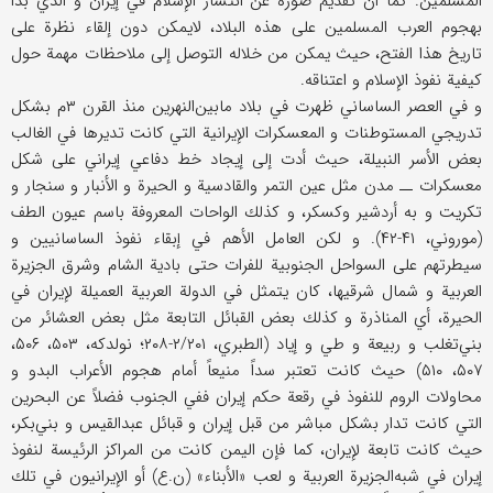
المسلمين. كما أن تقديم صورة عن انتشار الإسلام في إيران و الذي بدأ
بهجوم العرب المسلمين على هذه البلاد، لايمكن دون إلقاء نظرة على
تاريخ هذا الفتح، حيث يمكن من خلاله التوصل إلى ملاحظات مهمة حول
كيفية نفوذ الإسلام و اعتناقه.
و في العصر الساساني ظهرت في بلاد مابين‌النهرين منذ القرن ۳م بشكل
تدريجي المستوطنات و المعسكرات الإيرانية التي كانت تديرها في الغالب
بعض الأسر النبيلة، حيث أدت إلى إيجاد خط دفاعي إيراني على شكل
معسكرات ــ مدن مثل عين التمر والقادسية و الحيرة و الأنبار و سنجار و
تكريت و به أردشير وكسكر، و كذلك الواحات المعروفة باسم عيون الطف
(موروني، ۴۱-۴۲). و لكن العامل الأهم في إبقاء نفوذ الساسانيين و
سيطرتهم على السواحل الجنوبية للفرات حتى بادية الشام وشرق الجزيرة
العربية و شمال شرقيها، كان يتمثل في الدولة العربية العميلة لإيران في
الحيرة، أي المناذرة و كذلك بعض القبائل التابعة مثل بعض العشائر من
بني‌تغلب و ربيعة و طي و إياد (الطبري، ۲/۲۰۱-۲۰۸؛ نولدكه، ۵۰۳، ۵۰۶،
۵۰۷، ۵۱۰) حيث كانت تعتبر سداً منيعاً أمام هجوم الأعراب البدو و
محاولات الروم للنفوذ في رقعة حكم إيران ففي الجنوب فضلاً عن البحرين
التي كانت تدار بشكل مباشر من قبل إيران و قبائل عبدالقيس و بني‌بكر،
حيث كانت تابعة لإيران، كما فإن اليمن كانت من المراكز الرئيسة لنفوذ
إيران في شبه‌الجزيرة العربية و لعب «الأبناء» (ن.ع) أو الإيرانيون في تلك