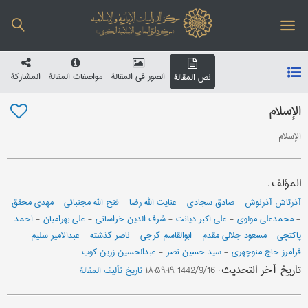
الصور في المقالة
مواصفات المقالة
المشارکة
نص المقالة
الإسلام
الإسلام
المؤلف
:
آذرتاش آذرنوش
-
صادق سجادی
-
عنایت الله رضا
-
فتح الله مجتبائي
-
مهدي محقق
-
محمدعلي مولوي
-
علی اکبر دیانت
-
شرف الدین خراساني
-
علي بهرامیان
-
احمد
پاکتچی
-
مسعود جلالي مقدم
-
ابوالقاسم گرجی
-
ناصر گذشته
-
عبدالامیر سلیم
-
فرامرز حاج منوچهری
-
سید حسین نصر
-
عبدالحسین زرین کوب
تاریخ آخر التحدیث
:
1442/9/16 ۱۸:۵۹:۱۹
تاریخ تألیف المقالة