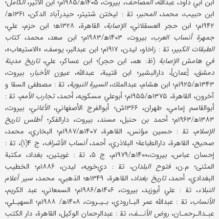
ابن أبي داود، عبدالله،
المصاحف
، بيروت، ۱۴۰۵ه‍/۱۹۸۵م؛ ابن الأثير،
الكامل
؛
ابن حبيب، محمد،
المحبر
، تق‍ : ليختن شتيتر، حيدرآباد الدكن، ۱۳۶۱ه‍/
۱۹۴۲م؛ ابن حجر العسقلاني،
الإصابة
، القاهرة، ۱۳۲۸ه‍؛ ابن حزم، علي،
جمهرة أنساب العرب
، بيروت، ۱۴۰۳ه‍/۱۹۸۳م؛ ابن سعد، محمد،
كتاب
الطبقات الكبير
، تق‍ : زاخاو، ليدن، ۱۹۱۷م؛ ابن عبدالبر، يوسف، «الاستيعاب»،
في هامش الإصابة
(ظ: هم‍، ابن حجر)؛ ابن عساكر، علي،
تاريخ مدينة
دمشق
، [عمان]، دار‌البشير؛ ابن قتيبة، عبدالله،
عيون الأخبار
، بيروت،
۱۳۴۳ه‍/۱۹۲۵م؛ ابن هشام، عبدالملك،
السيرة النبوية
، تق‍ : مصطفى السقا و
آخرون، القاهرة، ۱۳۷۵ه‍/۱۹۵۵م؛ أبوعلي مسكويه، أحمد،
تجارب الأمم
، تق‍ :
أبوالقاسم إمامي، طهران، ۱۳۶۶ش؛ أبوالفرج الأصفهاني،
الأغاني
، بيروت،
۱۳۸۳ه‍/۱۹۶۳م؛ أحمد بن حنبل،
مسند
، بيروت، دارالفكر؛
أطلس تاريخ
الإسلام
، تق‍ : حسين مؤنس، القاهرة، ۱۴۰۷ه‍/۱۹۸۷م؛ البخاري، محمد،
صحيح
، القاهرة، دارالطباعة؛ البلاذري، أحمد،
أنساب الأشراف
، ج ۴(۱)، تق‍ :
إحسان عباس، بيروت،۱۴۰۰ه‍/۱۹۷۹م، ج ۵، تق‍ : غويتين، بغداد، مكتبة
المثنى؛ م.ن،
فتوح البلدان
، تق‍ : دي‌‌خويه، ليدن، ۱۸۸۶م؛ الخطيب
البغدادي، أحمد،
تاريخ بغداد
، القاهرة، ۱۳۴۹ه‍؛ الذهبي، محمد،
سير أعلام
النبلاء
، تق‍ : علي أبوزيد، بيروت، ۱۴۰۶ه‍/۱۹۸۶م؛ السمعاني، عبد الكريم،
الأنساب
، تق‍ : عبدالله عمر البـارودي، بـيـروت، ۱۴۰۸ه‍/ ۱۹۸۸م؛ السهيـلي،
عبـدالـرحمـان،
روض الأنــف
، تق‍ : عبدالرحمان الوكيل، القاهرة، دار الكتب