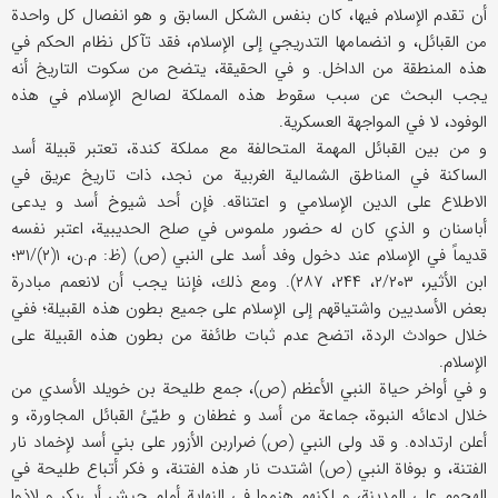
أن تقدم الإسلام فيها، كان بنفس الشكل السابق و هو انفصال كل واحدة
من القبائل، و انضمامها التدريجي إلى الإسلام، فقد تآكل نظام الحكم في
هذه المنطقة من الداخل. و في الحقيقة، يتضح من سكوت التاريخ أنه
يجب البحث عن سبب سقوط هذه المملكة لصالح الإسلام في هذه
الوفود، لا في المواجهة العسكرية.
و من بين القبائل المهمة المتحالفة مع مملكة كندة، تعتبر قبيلة أسد
الساكنة في المناطق الشمالية الغربية من نجد، ذات تاريخ عريق في
الاطلاع على الدين الإسلامي و اعتناقه. فإن أحد شيوخ أسد و يدعى
أباسنان و الذي كان له حضور ملموس في صلح الحديبية، اعتبر نفسه
قديماً في الإسلام عند دخول وفد أسد على النبي (ص) (ظ: م.ن، ۱(۲)/۳۱؛
ابن الأثير، ۲/۲۰۳، ۲۴۴، ۲۸۷). ومع ذلك، فإننا يجب أن لانعمم مبادرة
بعض الأسديين واشتياقهم إلى الإسلام على جميع بطون هذه القبيلة؛ ففي
خلال حوادث الردة، اتضح عدم ثبات طائفة من بطون هذه القبيلة على
الإسلام.
و في أواخر حياة النبي الأعظم (ص)، جمع طليحة بن خويلد الأسدي من
خلال ادعائه النبوة، جماعة من أسد و غطفان و طيّئ القبائل المجاورة، و
أعلن ارتداده. و قد ولى النبي (ص) ضرار‌بن الأزور على بني أسد لإخماد نار
الفتنة، و بوفاة النبي (ص) اشتدت نار هذه الفتنة، و فكر أتباع طليحة في
الهجوم على المدينة، و لكنهم هزموا في النهاية أمام جيش أبي‌بكر و لاذوا