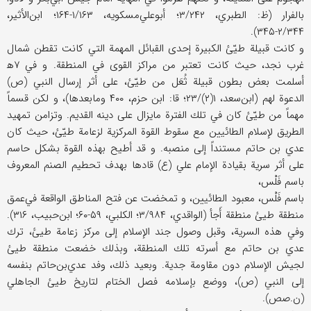
بالفرار (ظ: الطبري، ۳/۲۴۲؛ أبوعلي‌مسكويه، ۱/۱۶۳-۱۶۴؛ ابن‌الأثير،
۲/۳۴۴-۳۴۵).
و كانت قبيلة طيّئ الكبيرة إحدى القبائل المهمة التي كانت تقطن شمال
غرب نجد، حيث كانت تعتبر من مراكز القوى في المنطقة. و في ۷ه‍
أسلمت بعض بطون قبيلة ثُعَل من طيّئ، على أثر إرسال النبي (ص)
الدعوة لهم (ابن‌سعد، ۱(۲)/۲۳؛ قا: ابن حزم، ۴۰۰ وما‌بعدها)، و لكن قسماً
مهماً من طيّئ كان في تلك الفترة مايزال على دينه القديم. وتزامن تمهيد
الطريق لإسلام الطائيين مع سقوط القوة المركزية لزعامة طيّئ، حيث كان
عدي بن حاتم مستنداً إلى منصبه. و قد أطيح بهذه القوة بشكل حاسم
على أثر سرية بقيادة الإمام علي (ع) قادها بهدف تحطيم الصنم المعروف
باسم فَلْس،
باسم فَلْس، معبود الطائيين، و تمخضت عن فتح المناطق الواقعة في‌عمق
منطقة طيئ ‌منطقة أَجأ (الواقدي، ۳/۹۸۴؛ الكلبي، ۵۹-۶۰؛ ابن‌حبيب، ۳۱۶).
وفي هذه السرية، وقبل وصول جند الإسلام إلى مركز زعامة طيىٔ، ترك
عدي بن حاتم مع أسرته تلك المنطقة، وبذلك خضعت منطقة طيئ
لجيش الإسلام دون مقاومة جدية. وبعيد ذلك، وفد عدي‌بن‌حاتم بنفسه
إلى النبي (ص)، ووضع بإسلامه فصل الختام لتاريخ طيئ الجاهلي
(ن.صص).