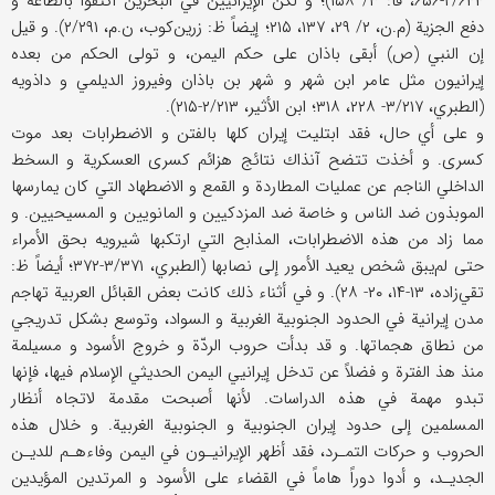
۲/۶۴۴-۶۵۶، قا: ۳/ ۱۵۸)؛ و لكن الإيرانيين في البحرين اكتفوا بالطاعة و
دفع الجزية (م.ن، ۲/ ۲۹، ۱۳۷، ۲۱۵؛ إيضاً ظ: زرين‌كوب، ن.م، ۲/۲۹۱). و قيل
إن النبي (ص) أبقى باذان على حكم اليمن، و تولى الحكم من بعده
إيرانيون مثل عامر ابن شهر و شهر بن باذان وفيروز الديلمي و داذويه
(الطبري، ۳/۲۱۷- ۲۲۸، ۳۱۸؛ ابن الأثير، ۲/۲۱۳-۲۱۵).
و على أي حال، فقد ابتليت إيران كلها بالفتن و الاضطرابات بعد موت
كسرى. و أخذت تتضح آنذاك نتائج هزائم كسرى العسكرية و السخط
الداخلي الناجم عن عمليات المطاردة و القمع و الاضطهاد التي كان يمارسها
الموبذون ضد الناس و خاصة ضد المزدكيين و المانويين و المسيحيين. و
مما زاد من هذه الاضطرابات، المذابح التي ارتكبها شيرويه بحق الأمراء
حتى لم‌يبق شخص يعيد الأمور إلى نصابها (الطبري، ۳/۳۷۱-۳۷۲؛ أيضاً ظ:
تقي‌زاده، ۱۳-۱۴، ۲۰- ۲۸). و في أثناء ذلك كانت بعض القبائل العربية تهاجم
مدن إيرانية في الحدود الجنوبية الغربية و السواد، وتوسع بشكل تدريجي
من نطاق هجماتها. و قد بدأت حروب الردّة و خروج الأسود و مسيلمة
منذ هذ الفترة و فضلاً عن تدخل إيرانيي اليمن الحديثي الإسلام فيها، فإنها
تبدو مهمة في هذه الدراسات. لأنها أصبحت مقدمة لاتجاه أنظار
المسلمين إلى حدود إيران الجنوبية و الجنوبية الغربية. و خلال هذه
الحروب و حركات التمـرد، فقد أظهر الإيرانيـون في اليمن وفاءهـم للديـن
الجديـد، و أدوا دوراً هاماً في القضاء على الأسود و المرتدين المؤيدين