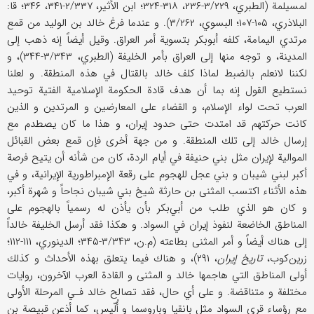
لمسيلمة (الطبري، ۳/۲۲۹-۲۳۶، ۳۱۸-۳۲۴؛ ابن الأثير، ۲/۳۳۷-۳۴۱، ۳۴۶؛ قا:
البلاذري، ۱۰۵-۱۰۷؛ البسوي، ۳/۲۶۲). و عندما فرغ خالد بن الوليد من قمع
مرتدي اليمامة، كلفه أبوبكر بتسوية أمر العراق. وقيل أيضاً إنه ذهب إلى
المدينة، و توجه منها إلى العراق بأمر الخليفة (الطبري، ۳/۳۴۳-۳۴۴)، و
لكننا لانعلم بالضبط لماذا كلف خالد بالقتال في هذه المنطقة. و لعلنا
نستطيع القول إنه بما أن هدف قادة الحكومة الإسلامية الفتية توحيد
العرب تحت لواء الإسلام، و القضاء على المعارضين و المرتدين و الذين
كانت حركتهم قد امتدت حتى حدود إيران، و هذا ما كان يصطدم مع
إرسال خالد إلى تلك المنطقة. و من جهة أخرى فإن قمع بعض القبائل
الموالية لإيران مثل بني حنيفة في أيام الردة، كان من شأنه أن يتيح فرصة
أكبر لبني شيبان و بني عجل للهجوم على رقعة الإمبراطورية الإيرانية، و في
هذه الأثناء اكتسب المثنى بن حارثة شيخ بني شيبان نجاحاً و شهرة أكبر،
و كان هو الذي طلب من أبي‌بكر بأن يأذن له رسمياً بالهجوم على
المناطق الخاضعة لنفوذ إيران في السواد. و هكذا فقد أرسل الخليفة خالداً
إلى هناك أيضاً و أمر المثنى بطاعته (م.ن، ۳/۳۴۳-۳۴۵؛ الدينوري، ۱۱۱-۱۱۲؛
زرين‌كوب،
تاريخ إيران
، ۲۹۱)، و هناك فيما يتعلق بهذه الأحداث و كذلك
أولى المناطق التي هاجمها خالد و المثنى و القادة العرب الآخرون، روايات
مختلفة و متناقضة. و على أي حال، فقد تصالح خالد فـي المرحلة الأولى
مع رؤساء قرى السواد مثل بانقيا وباروسما و أُلّيس، كما أذعن قبيصة بن