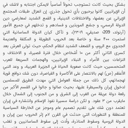
بشكل بحيث كانت تستوجب تحولاً أساسياً لايمكن اجتنابه و لاشك في
أن الإيرانيين كانوا يرحبون بأي تحول جذري. إن انعزال طبقات المجتمع
الإيراني عن بعضها، والاختلافات الدينية، و القمع الشديد لمعارضي دين
الدولة الرسمي، و جشع الموبذين و فسادهم و تدخلهم في جميع الأمور
(آرنولد،
؛ صديقي، ۱۹-۲۳)، و تآكل كيان الدولة الساسانية التي
209
استمرت ۴۰۰ سنة و خاصة بعد الحروب الطويلة و المكلفة والعديمة
الجدوى مع الروم، و الضعف الشديد لنظام الحكم، حيث تولى العرش بعد
كسرى الثاني أكثر من ۱۰ أشخاص خلال فترة قصيرة، و الاختلاف و
النزاعات بين الأمراء و النبلاء الإيرانيين، والهجمات السريعة للعرب
المتحمسين، حيث كانت صعوبة الحياة في الجزيرة العربية، و وعد النبي
الأعظم (ص) لهم بالانتصار على الأكاسرة و القياصرة، دون شك دوافع قوية
لهجماتهم، كل ذلك من جملة العوامل التي مهدت الطريق للمسلمين
لدخول إيران والسيطرة عليها، بحيث صالوا و جالوا في القسم الأكبر من
رقعة دولة عريقة من الغرب إلى الشرق و من الجنوب إلى الشمال خلال
مايقرب من ۳ عقود. و لكن دراسة مسيرة نفوذ الإسلام وانتشاره في إيران
تعتمد دون شك على تقديم تصميم عام وموجز عن الخارطة السياسية
للمنطقة و التطورات التي حدثت في القرن ۷م إثر الحروب بين إيران و
الدولة الرومية وسقوط المناذرة، وأدت إلى سقوط الساسانيين و تغلب