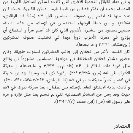
و في عداد القبائل النجدية الأخرى التي كانت‌ تسكن المناطق القريبة من
المدينة، يجب أن نذكر‌ غطفان من قبيلة قيس عيلان الكبيرة، حيث كان
عدد منها قد انضم إلى صفوف المسلمين قبل ۳ه‍ (مثلاً ظ: الواقدي،
۲/۵۵۱). و من جملة الوجهاء المتقدمين في الإسلام من هذه القبيلة،
نعيم‌بن‌مسعود من عشيرة الأشجع الذي كان قد أسلم سراً و استطاع أن
يؤدي في معركة الأحزاب دوراً مهماً في‌ تشتيت صفوف المشركين
(ابن‌هشام، ۳/۲۹۴ و ما بعدها).
كان القسم الأكبر من غطفان إلى جانب المشركين لسنوات طويلة، وكان
حضور عشائر غطفان المختلفة في مواجهة المسلمين مشهوداً في وقائع
مثل غزوة ذات الرقاع في ۴ه‍ (ظ: م.ن، ۳/۲۱۳ و مابعدها)، و معركة
الأحزاب في ۵ه‍ (م.ن، ۳/۲۲۵-۲۲۶)، وغزوة ذي قرد، وسرية زيد بن حارثة
في ۶ه‍، و أخيراً معركة خيبر في ۷ه‍ (ظ: الواقدي، ۲/۵۶۴-۵۶۵، ۶۴۲، ۶۵۰).
و كانت بداية الاعتناق العام للإسلام بين غطفان، بعد معركة تبوك في ۹ه‍،
حيث وفد رسل من العشائر الغطفانية التي لم تسلم بعد مثل فزارة و مرة
على رسول الله (ص) (ابن سعد، ۱(۲)/۴۲-۴۳).
المصادر