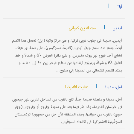
|
أبا*
|
مجدالدین کیواني
آیدین
آیدین، مدینة في جنوب غربي ترکیا، و هي مرکز ولایة (ایل) تحمل هذا الاسم
أیضاً، وتقع عند سفح جبال آیدین (قدیماً: مسوگیس)، علی ضفة نهر تاباک
تشای أحد فروع نهر بیوک مندرس، و علی دائرة العرض ۵۰َ و شمالاً و خط
الطول ۴۸َ و شرقاً، ویتراوح ارتفاعها عن سطح البحر بین ۶۰ إلی ۸۰ م. و
یمتد القسم الشمالي من المدینة إلی سفوح ...
|
عنایت الله رضا
آمل، مدینة
آمل، مدینة و منطقة قدیمة جداً، تقع بالقرب من الساحل الغربي لنهر جیحون
في خراسان القدیمة، وقد عثر فیما بعد علی مدینة چارجو أو چارجوي (چهار
جوي) بالقرب من خرائبها. وهذه المنطقة الآن جزء من جمهوریة ترکمنستان
السوڤیتیة الاشتراکیة في الاتحاد السوڤیتي.