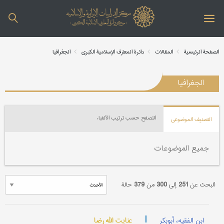
الصفحة الرئیسیة
المقالات
دائرة المعارف الإسلامیة الکبری
الجغرافیا
الجغرافیا
التصفح حسب ترتیب الألفباء
التصنیف الموضوعي
جمیع الموضوعات
البحث عن
251
إلی
300
من
379
حالة
|
عنایت الله رضا
ابن الفقیه، أبوبکر