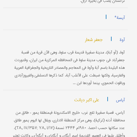
ترکستان یصب في بحیرة آرال.
|
آیسة*
|
جعفر شعار
آوة
آوة، (أو آبة)، مدینة صغیرة قدیمة قرب ساوة، وهي الآن قریة من قصبة
جعفرآباد في جنوب مدینة ساوة في المحافظه المرکزیة من ایران، وقدوردت
هذه البلیدة باسم آبة وآوة في المعاجم والمصادر التاریخیة والجغرافیة العربیة
والفارسیة، ولکنها ضبطت علی الأغلب آبة، کما ذکرها الدمشقي والفیروزآبادي
ویاقوت الحموي. بینما أوردها ابن ...
|
علی اکبر دیانت
آیاس
آیاس، قصبة صغیرة تقع غرب خلیج الاسکندرونة فيمنطقة یمور – طالق من
محافظة أدنه (ترکیة)، وهي مرکز المنطقة الاداري، ویقال لها الیوم یمور طالق.
عدد سکانها حسب احصاء ۱۹۸۰م ۲۴۴۴ نسمة (TA, IV/۳۵۷; YA, I/۱۷).
وأطلق علیها في العصور القدیمة اسم آیگاي و آیگایاي و آیگه‌آي، وکانت تعتبر