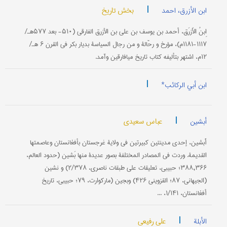
|
بخش تاریخ
ابن الأزرق، احمد
اِبنُ الأَزرَق، أحمد بن یوسف بن علي بن الأزرق الفارقي (۵۱۰- بعد ۵۷۷هـ/
۱۱۱۷-۱۱۸۱م)، مؤرخ و رحّالة و من رجال السیاسة بدیار بکر في القرن ۶ هـ/
۱۲م، اشتهر بتألیفه کتاب تاریخ میافارقین وآمد.
|
ابن أبي الرکائب*
|
عباس سعیدي
أبشین
أَبشین، إحدی مدینتین کبیرتین في ولایة غرجستان بأفغانستان وعاصمتها
القدیمة. وردت في المصادر المختلفة بصور عدیدة منها بَشین (حدود العالم،
۳۸۸,۳۶۶؛ حبیبي، تعلیقات علی طبقات ناصري، ۲/۳۷۸) و نشین
(الجیهاني، ۸۷؛ القزویني ۴۲۶) وبجین (مارکوارت، ۷۹؛ حبیبي، تاریخ
أفغانستان، ۱/۱۴۱، ...
|
علی رفیعی
الأبلة