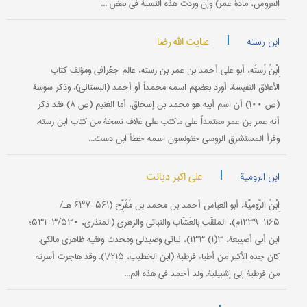
العروس، مادة عمر) وإن وردت هذه النسبة في بعض ...
|
عنایت الله رضا
ابن رسته
اِبْنُ رُستَه، أبو علي أحمد بن عمر بن رسته، عالم جغرافي ومؤلف كتاب
الأعلاق النفیسة. أورد بعضهم اسمه محمداً أو أحمد (البستاني). وذكر سوسة
(ص ۱۰۰) أن اسم أبیه هو محمد بن إسحاق، أما الغنیم (ص ۸) فقد ذكر
أنه عمر بن عمر معتمداً علی ماكتب علی غلاف نسخة من كتاب ابن رسته.
وقرأ المستشرق الروسي خفولسون اسمه خطأ ابن دست...
|
علی اکبر دیانت
ابن الرومیة
اِبْنُ الرّومیَّة، أبو العباس أحمد بن محمد بن مُفَرِّج (۵۶۱-۶۳۷ هـ/
۱۱۶۵-۱۲۳۹م)، الملقّب بالعَشّاب والنباتي والزهري (المنذري، ۳/۵۳۰-۵۳۱؛
ابن أبي أصیبعة، ۳(۱) ۱۳۳)، نباتي وصیدلي ومحدث وفقیه ظاهري مالكي.
كان جده الأكبر من أطباء قرطبة (ابن الخطیب، ۱/۲۱۵). وقد هاجرت أسرته
من قرطبة إلی إشبیلیة. ولد أحمد في هذه الم...