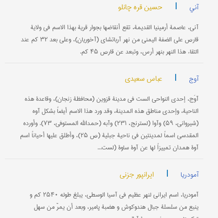
|
حسین قره چانلو
آني
آني، عاصمة أرمینیا القدیمة، تقع أنقاضها بجوار قریة بهذا الاسم في ولایة
قارص علی الضفة الیمنی من نهر آرباتشاي (آخوریان)، وعلی بعد ۳۲ کم عند
التقاء هذا النهر بنهر أرس، وتبعد عن قارص ۴۵ کم.
|
عباس سعیدي
آوج
آوَج، إحدی النواحي الست في مدینة قزوین (محافظة زنجان)، وقاعدة هذه
الناحیة، وإحدی مناطق هذه المدینة، وقد ورد هذا الاسم أیضاً بشکل آوه
(شیرواني، ۵۹) وآوا (لسترنج، ۲۳۱) وآبه (حمدالله المستوفي، ۷۳). وأورده
المقدسي اسماً لمدینتین في ناحیة جبلیة (ص ۲۵)، وأطلق علیها أحیاناً اسم
آوة همدان تمییزاً لها عن آوة ساوة (لست...
|
ایرانپور جزنی
آمودریا
آمودریا، اسم ایراني لنهر عظیم في آسیا الوسطی، یبلغ طوله ۲۵۴۰ کم و
ینبع من سلسلة جبال هندوکوش و هضبة پامیر، وبعد أن یمرّ من سهل