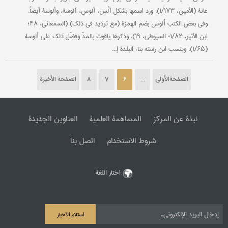
عانة (الأمین، ۱/۱۷۳). ورد اسمها بشکل آلُس، ألوس، آلوسة، وألوسة أیضاً.
وفي بعض الکتب أُلوس بضم الهمزة (مع تردید في ذلک) (السمعاني، ۴۸؛
ابن الأثیر، ۱/۸۲؛ السیوطي، ۱۹). وذکرها یاقوت بالمدّ وفضّل ذلک علی ألوسة
(۱/۶۵). وینسب ابن رسته بناء البلدة إ...
الصفحةالأولی
...
6
7
8
الصفحة الأخیرة
نبذة عن المرکز
المساهمة العلمیة
العناوین الجدیدة
شروط الاستخدام
اتصل بنا
اختار اللغة
استلام الأخبار