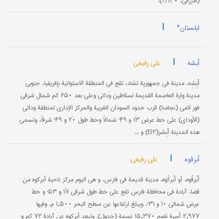
(الأزرقي، ۲/۱۳۰).
|
ابلستان*
|
علی رفیعی
أبشه
أَبِشِه، مدینة في جمهوریة تشاد، تقع في المنطقة الاستوائیة بإِفریقیا، جنوبي
مدینة وارة العاصمة القدیمة لسلاطین وَدائي وعلی بعد ۶۵۰ کم شمال شرقي
فور لامي (نجامنا) قرب حدود السودان الغربیة والمرکز الإداري لمنطقة ودائي
(الأوداي) علی خط عرض ۱۳َ و ۴۹˚ شمالاً وخط طول ۲۰َ و ۴۹˚ شرقاً، وتسمی
هذه المدینة أَبِشر(EI۲) و ...
|
علی رفیعی
أبرقوه
أَبَرقُوه، أو أبَرکُوه، مدینة قدیمة في فارس، و هي الیوم مرکز ناحیة أبرکوه من
قضاء آبادة في محافظة فارس تقع علی خط طول شرقي ۱۷َ و ۵۳˚ و خط
عرض شمالي ۱۰ و ۳۱˚، ویبلغ ارتفاعها عن سطح البحر ۱,۵۰۰ م. وفیها
۲,۹۷۷ أسرة تضم ۱۵,۳۷۰ نسمة (جدول). وتبعد أبرکوه عن آبادة ۷۲ کم و