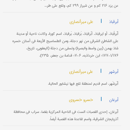
عن یزد ۲۱۶ کم و عن شیراز ۲۹۹ کم، وتقع علی طر...
|
علي میرأنصاري
أبرقباذ
أَبَرقُباذ، أو ایرقباذ، أبَزقباذ، بَزقباذ، بَرقباذ، اسم کورة، وکانت ناحیة أو مدینة
علی الشاطئ الشرقي من نهر دجلة، ومن الطساسیج الأربعة في أستان خسره
شاذ بهمن (بین واسط والبصرة) وتسقی من دجلة (الیعقوبي، تاریخ،
۱/۱۷۶-۱۷۷؛ ابن خرداذبه، ۶-۷؛ قدامة بن جعفر، ۲۳۵).
|
علي میرأنصاري
أبرشهر
أَبَرشَهر، اسم قدیم لمنطقة تقع فیها نیشابور الحالیة.
|
خسرو خسروی
أبرغان
أَبَرغان، إحدی القصبات الست في الناحیة المرکزیة بقضاء سراب في محافظة
آذربایجان الشرقیة، واسم لقاعدة هذه القصبة أیضاً.