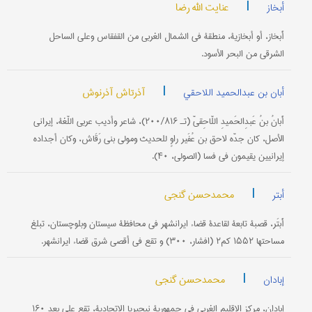
|
عنایت الله رضا
أبخاز
أَبخاز، أو أبخازیة، منطقة في الشمال الغربي من القفقاس وعلی الساحل
الشرقي من البحر الأسود.
|
آذرتاش آذرنوش
أبان بن عبدالحمید اللاحقي
أَبانُ بنُ عَبدِالحَمیدِ اللّاحِقيّ (تـ ۲۰۰/۸۱۶)، شاعر وأدیب عربي اللّغة، إیراني
الأصل، کان جدّه لاحق بن عُفَیر راوٍ للحدیث ومولی بني رَقَاش، وکان أجداده
إیرانیین یقیمون في فسا (الصولي، ۴۰).
|
محمدحسن گنجي
أبتر
أَبتَر، قصبة تابعة لقاعدة قضاء ایرانشهر في محافظة سیستان وبلوچستان، تبلغ
مساحتها ۱۵۵۲ کم۲ (افشار، ۳۰۰) و تقع في أقصی شرق قضاء ایرانشهر.
|
محمدحسن گنجي
إبادان
إبادان، مرکز الإقلیم الغربي في جمهوریة نیجیریا الاتحادیة، تقع علی بعد ۱۶۰