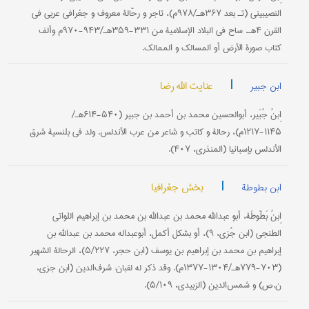
النصیبیني (تـ بعد ۳۶۷هـ/۹۷۸م)، تاجر و رحّالة معروف و جغرافي عربي في
القرن ۴هـ. ساح في البلاد الإسلامیة من ۳۳۱-۳۵۹هـ/۹۴۳-۹۷۰م وألف
کتاب صورة الأرض أو المسالک و الممالک.
|
عنایت الله رضا
ابن جبیر
اِبنُ جُبَیر، أبوالحسین محمد بن أحمد بن جبیر (۵۴۰-۶۱۴هـ/
۱۱۴۵-۱۲۱۷م)، رحالة و کاتب و شاعر من عرب الأندلس. ولد في بلنسیة شرق
الأندلس بإسبانیا (المنذري، ۴۰۷).
|
بخش جغرافیا
ابن بطوطة
اِبنُ بَطّوطَة، أبو عبدالله محمد بن عبدالله بن محمد بن إبراهیم اللواتي
الطنجي (ابن جُزي، ۹)، أو بشکل أکمل، أبوعبداله محمد بن عبدالله بن
إبراهیم بن محمد بن إبراهیم بن یوسف (ابن حجر، ۵/۲۲۷)، الرحالة الشهیر
(۷۰۳-۷۷۹هـ/۱۳۰۴-۱۳۷۷م). وقد ذکر له لقبان: شرف‌الدین (ابن جزي،
ن.ص) و شمس‌الدین (الزبیدی، ۵/۱۰۹).