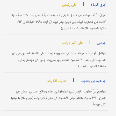
|
علی رفیعی
أبرق الربذة
أَبرَقُ الرَّبَذَة، موضع في شمال شرقي المدینة المنوّرة، علی بعد ۱۳۰ میلاً منها،
کانت من مضارب قبیلة بني ذبیان ومراعیهم (یاقوت ۱/۶۸؛ البغدادي ۱/۱۲؛
دائرة المعارف الإسلامیة، مادة ذبیان).
|
علی اکبر دیانت
ابرائیل
إبرائیل، أو برائیلا، برایلا، میناء في جمهوریة رومانیا علی الضفة الیسری من نهر
الدانوب علی بعد ۲۰ کم من التقائه بنهر سیریت جنوباً في موضع یدعی
منطقة الدانوب البحریة...
|
عنایت الله رضا
ابراهیم بن یعقوب
إبراهیمُ بنُ یَعقوب، الإسرائیلي الطُرطوشي، عالم وسائح إسباني، عاش في
القرن ۴/۱۰ وعرف بالطُرطوشي لأنه ولد في مدینة طُرطوشة (تورتوسا۱) باسبانیا.
کان یهودیاً،