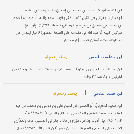
اِبْنُ الفَقیه، أبو بكر أحمد بن محمد بن إسحاق، المعروف بابن الفقیه
الهمداني، جغرافي في القرن ۳هـ . ذكر یاقوت اسمه ولقبه: أبا عبد الله أحمد
بن محمد بن إسحاق بن إبراهیم الهمداني (الأدباء، ۴/۱۹۹). وأورد فؤاد
سزكین كنیته أبا عبد الله في مقدمته علی الطبعة المصورة لأخبار لبلدان عن
مخطوطة مكتبة آستان قدس [الروضة الر...
|
یوسف رحیم لو
ابن عبدالمنعم الحمیري
اِبْنُ عبد المُنعِمِ الجِمیَريّ، یبدو أنه اسم اثنین ربما ینتسبان لسلالة واحدة من
القرنین ۷ و۸ هـ/ ۱۳ و۱۴م:
|
یوسف رحیم لو
ابن سعید المغربي
اِبْنُ سَعید المَغرِبيّ، أبو الحسن نور الدين علي بن موسی بن محمد بن عبد
الملك بن سعید العنسي المَذحجي الغرناطي القَلعي (۶۱۰-۶۸۵هـ/
۱۲۱۴-۱۲۸۶م)، أدیب وشاعر ومؤرخ ورحالة وجغرافي أندلسي. عرف بالعمّاري
لانتسابه إلی الصحابي المعروف عمار بن یاسر (ابن فضل الله، ۸/۳۸۲؛ تاج