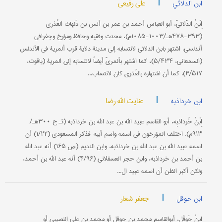
|
علی رفیعی
ابن الدلائي
اِبْنُ الدَّلائيّ، أبو العباس أحمد بن عمر بن أنس بن دَلهاث العُذري
(۳۹۳-۴۷۸هـ/۱۰۰۳-۱۰۸۵م)، محدث وفقیه وحافظ ومؤرخ وجغرافي
أندلسي. اشتهر بابن الدلائي لانتسابه إلی مدینة دلایة قرب ألمریة في الأندلس
(السمعاني، ۵/۴۳۴)، كما اشتهر بألمريّ أیضاً لانتسابه إلی المریة (یاقوت،
۴/۵۱۷). كما أن اشتهاره بالعُذري كان لانتساب...
|
عنایت الله رضا
ابن خرداذبه
اِبْنُ خُرداذبِه، أبو القاسم عبید الله بن عبد الله بن خرداذبه (تـ ح ۳۰۰هـ/
۹۱۳م). اختلف المؤرخون في اسمه واسم أبیه: فذكر المسعودي (۱/۲۲) أن
اسمه عبید الله بن عبد الله بن خرداذبه، وابن الندیم (ص ۱۶۵) أنه عبد الله
بن أحمد بن خرداذبه، وابن حجر العسقلاني (۴/۹۶) أنه عبد الله بن أحمد،
ولكن أكبر الظن أن اسمه عبید ال...
|
جعفر شعار
ابن حوقل
اِبنُ حَوقَل، أبوالقاسم محمد بن حوقل أو محمد بن علي النصیبي أو