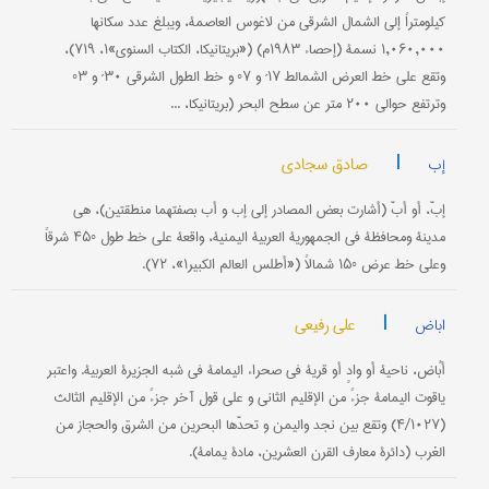
کیلومتراً إلی الشمال الشرقي من لاغوس العاصمة، ویبلغ عدد سکانها
۱,۰۶۰,۰۰۰ نسمة (إحصاء ۱۹۸۳م) («بریتانیکا، الکتاب السنوي»۱، ۷۱۹)،
وتقع علی خط العرض الشمالط ۱۷´ و ۷° و خط الطول الشرقي ۳۰´ و ۳°
وترتفع حوالي ۲۰۰ متر عن سطح البحر (بریتانیکا، ...
|
صادق سجادی
إب
إبّ، أو أبّ (أشارت بعض المصادر إلی إب و أب بصفتهما منطقتین)، هي
مدینة ومحافظة في الجمهوریة العربیة الیمنیة، واقعة علی خط طول °۴۵ شرقاً
وعلی خط عرض °۱۵ شمالاً («أطلس العالم الکبیر۱»، ۷۲).
|
علی رفیعی
اباض
أبُاض، ناحیة أو وادٍ أو قریة في صحراء الیمامة في شبه الجزیرة العربیة. واعتبر
یاقوت الیمامة جزءً من الإقلیم الثاني و علی قول آخر جزءً من الإقلیم الثالث
(۴/۱۰۲۷) وتقع بین نجد والیمن و تحدّها البحرین من الشرق والحجاز من
الغرب (دائرة معارف القرن العشرین، مادة یمامة).