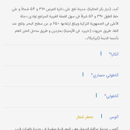
آمِد، (دیار بکر الحالیة)، مدینة تقع علی دائرة العرض ۳۷‌‌º و ۵۴َ شمالاً و علی
خط الطول ۳۹‌º و ۵۶َ شرقاً في سهل الضفة الغربیة المرتفع لوادي دجلة
الأعلی في الجمهوریة الترکیة ویبلغ ارتفاعها ۶۵۰ م عن سطح البحر. وتقع عند
التقاء طریق خرپوت (خربرد: في الأرمنیة) بماردین و طریق ساحل الخزر العام
بأدیسا قدیماً (ایرانیکا/...
|
آنکارا*
|
آناطولي حصاري*
|
آناطولي*
|
جعفر شعار
آلوس
آلوس، مدینة عراقیة قدیمة، وهي الیوم قریة صغیرة في جزیرة بالفرات قرب