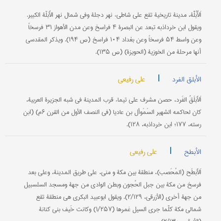
اَلأُبُلَّة، مدینة تاریخیة تقع علی شاطيء نهر دجلة وفي شمال نهر الأُبلّة الکبیر.
ویقول ابن خرداذبه تبعد عن البصرة ۴ فراسخ وعن مدن الأهواز ۳۱ فرسخاً
وعن واسط ۵۴ فرسخاً وعن بغداد ۱۰۴ فراسخ (ص ۱۹۴). ویذکر المقدسي
أنها مرحلة من الخوزیة (الحویزة) (ص ۱۳۵).
|
علی رفیعی
الأبلق الفرد
اَلأَبلَقُ الفَرد، حصن مشرف علی تیماء قرب المدینة في شبه الجزیرة العربیة،
کان لحاکمه الشهیر السَمَوأل بن عادیا (في النصف الأول من القرن ۶م) (ابن
رسته، ۱۷۷؛ ابن خرداذبه، ۱۲۸).
|
علی رفیعی
الأبطح
اَلأَبطَح (المُحَصب)، منطقة بین مکة و منی، علی طریق المدینة، وعلی بعد
فرسخ من مکة بین جبل الحُجون وبطن الوادي من جهة ومسجد السلسبیل
من جهة أخری (الأزرقي، ۲/۱۲۹). ویقول ابوعبید البکري هي منطقة تقع
شمالي مکة کلّما جری السیل غمرها (۱/۲۵۷) وکانت خَیف بني کنانة