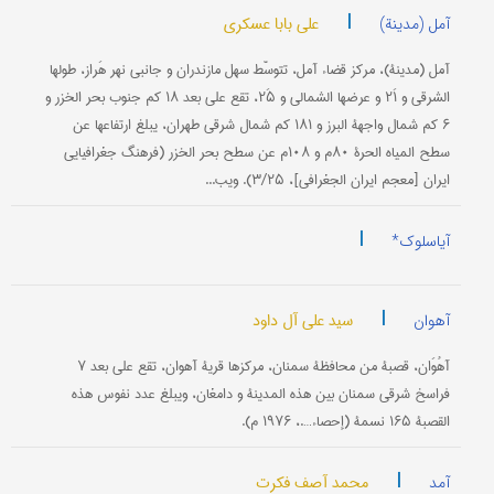
|
علی بابا عسکری
آمل (مدینة)
آمل (مدینة)، مرکز قضاء آمل، تتوسّط سهل مازندران و جانبي نهر هَراز، طولها
الشرقي و ۲۱َ و عرضها الشمالي و ۲۵َ، تقع علی بعد ۱۸ کم جنوب بحر الخزر و
۶ کم شمال واجهة البرز و ۱۸۱ کم شمال شرقي طهران، یبلغ ارتفاعها عن
سطح المیاه الحرة ۸۰م و ۱۰۸م عن سطح بحر الخزر (فرهنگ جغرافیایي
ایران [معجم ایران الجغرافي]، ۳/۲۵). ویب...
|
آیاسلوک*
|
سید علي آل داود
آهوان
آهُوَان، قصبة من محافظة سمنان، مرکزها قریة آهوان، تقع علی بعد ۷
فراسخ شرقي سمنان بین هذه المدینة و دامغان، ویبلغ عدد نفوس هذه
القصبة ۱۶۵ نسمة (إحصاء….، ۱۹۷۶ م).
|
محمد آصف فکرت
آمد