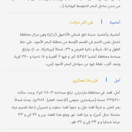
من مدن ساحل البحر المتوسط الیونانیة (...
|
علی اکبر دیانت
آماسیة
آماسیة، وآماسیا، مدینة تقع شمالي الأناضول (ترکیا) وهي مرکز محافظة
تحمل نفس الاسم في القسم الأوسط من منطقة البحر الأسود، علی خط
الطول و ۵۱، شرقاً و دائرة العرض و ۳۹، شمالاً (بریتانیکا، جـ ۱). وتبلغ
مساحة محافظة آماسیا ۵۴۵۲ کم، و فیها ۶ أقضیة و ۱۸ ناحیة و ۳۶۰ قریة.
وتبعد أقرب نقطة فیها عن سواحل البحر الأسود (می...
|
علی بابا عسکری
آمل
آمُل، قضاء في محافظة مازندران، تبلغ مساحته ۲۸۰۳ کم۲، وعدد سکانه
۳۳۵۶۱۰ نسمة (سرشماري عمومي [الإحصاء العام]، ۱۹۸۶م)، یحدّه شمالاً
بحر الخزر، و شرقاً قضاء بابل، و جنوباً قضاء دماوند و شمیران (خط تقسیم میاه
سلسلة جبال ألبرز)، و غربا قضاء نور. ویقع هذا القضاء بین و ۴۶َ الی و ۴۳َ
عرضاً شمالیاً و و ۳۴َ إلی و ۳۲َ طو...