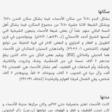
سکانها
یشکل البدو ۷۰% من سکان الأحساء، فیما یشکل سکان المدن ۳۰%.
ویشکل الشیعة الاثنا عشریة ۷۰% من مجموع السکان، فیما یشکل أهل
السنة الباقي منهم. علماً أن بعض شیعة الأحساء یتبعون الشیخیة التي
أسسها الشیخ أحمد الأحسائي (تـ ۱۲۴۱هـ/ ۱۸۲۶م). ویتواجدون في قری
الطریبل و العقار و المزاوي و البعض الاخر في قریة الحلیلة من توابع
الهفوف (الشخص، ۱/ ۳۸-۳۹). والمذهبان السنیان السائدان في الأحساء
هما الحنبلي والمالکي (
). ویقیم بعض قبائل بني خالد الذین یبلغ
EI2
عددهم ۶ آلاف نسمة في جزر المُسَلّمیة، وجنة، وتاروت، والکلابیة،
والجشّة، وأم الساهک في القطیف. أهم عشائر الأحساء هي: العجمان ۴۵
ألف، وآل مرة في الجنوب ۸ آلاف، وبنوخالد ۱۲ الفاً، وبنوهاجر ۶ آلاف
شخص، وفي الشمال قبیلتا العوازم والرشایدة (کحالة، ۲۴۱-۲۴۲).
مدنها
کانت الأحساء تعتبر متصرفیة حتی ۱۹۱۲م، وکان مرکزها مدینة الأحساء و
کان تمدن القطیف و قطر و الهفوف من توابعها (ن.ص). ذکر البتنوني