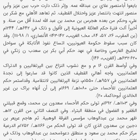
بایعوا أبامنصور علاي بن عبدالله عمه. وإثر ذلک دارت حرب بین عزیز وأبي
منصور انتهت بانتصار عزیز واحتلال القطیف. ثم تعاهد الأهلي مع شکر بن
علي، وحکم من بعده هجرس بن محمد بن عبد الله لمدة أقل من سنة. و
أخیراً آلت فترة حکم العائلة العیونیة إلی لأفول و ذلک في ۶۴۲هـ/ ۱۲۴۴م
(بن المقرب، ۲۶، ۵۷، ۸۴، مخـ؛ الغریب، ۱۴۲-۱۴۳؛ الأنصاري، ۱/ ۹۸-۱۱۱). وقد
کان سبب سقوط حکومة العیونیین، اتساع نفوذ الأتابکة في سواحل
لخلیج الفارسي وخاصة في عهد حکم أبي بکر بن سعدب ن زنکي في
۶۲۰-۶۳۲هـ (الغریب، ۱۴۶).
وفي أواسط القرن ۱۶ م و مع نشوب النزاع بین الپرتغالیین و الدتراک
العثمانیین، واجه أهالي القطیف الذین کانوا قد سارعوا إلی نجدة
العثمانیین في ۹۵۷هـ/ ۱۵۵۰م، نزعة الپرتغالیین لانتقامیة. وقداستمر حکم
العثمانیین للأحساء حتی ۱۰۸۰هـ/ ۱۶۶۹م إلی أن أنهاه براک بن غریر
الخالدي أبوحاکمة، ۲۰).
وفي ۱۱۰۳هـ/ ۱۶۹۲م تولی حکم الأحساء سعدون بن محمد، وقمع قبیلتي
الظفیر و الفضول في منطقة البتراء. وفي النصف الثاني من القرن ۱۲هـ
ظهر محمد بن عبدالوهاب مؤسس الفرقة الوهبیة. ثم هاجم عریعر بن
دجین بن سعدون الذي کان قد تولی الحکم من ۱۱۶۶هـ/ ۱۷۵۲م الدرعیة
مرکز حکم محمد بن سعود و منطلق دعوةمحمد بن عبدالوهاب وذلک في