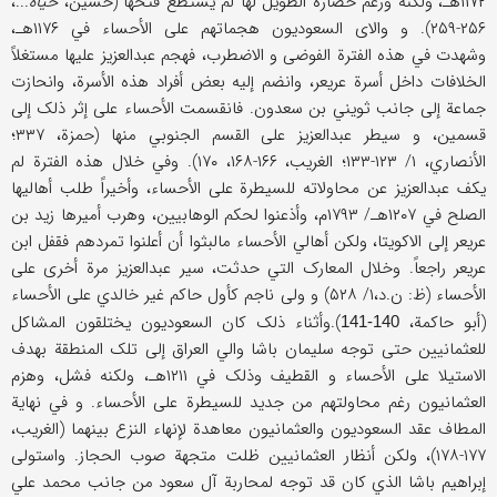
۱۱۷۲هـ، ولکنه ورغم حصاره الطویل لها لم یستطع فتحها (حسین،
حیاة
...،
۲۵۶-۲۵۹). و والای السعودیون هجماتهم علی الأحساء في ۱۱۷۶هـ،
وشهدت في هذه الفترة الفوضی و الاضطرب، فهجم عبدالعزیز علیها مستغلاً
الخلافات داخل أسرة عریعر، وانضم إلیه بعض أفراد هذه الأسرة، وانحازت
جماعة إلی جانب ثویني بن سعدون. فانقسمت الأحساء علی إثر ذلک إلی
قسمین، و سیطر عبدالعزیز علی القسم الجنوبي منها (حمزة، ۳۳۷؛
الأنصاري، ۱/ ۱۲۳-۱۳۳؛ الغریب، ۱۶۶-۱۶۸، ۱۷۰). وفي خلال هذه الفترة لم
یکف عبدالعزیز عن محاولاته للسیطرة علی الأحساء، وأخیراً طلب أهالیها
الصلح في ۱۲۰۷هـ/ ۱۷۹۳م، وأذعنوا لحکم الوهابیین، وهرب أمیرها زید بن
عریعر إلی الاکویتا، ولکن أهالي الأحساء مالبثوا أن أعلنوا تمردهم فقفل ابن
عریعر راجعاً. وخلال المعارک التي حدثت، سیر عبدالعزیز مرة أخری علی
الأحساء (ظ: ن.د،۱/ ۵۲۸) و ولی ناجم کأول حاکم غیر خالدي علی الأحساء
(أبو حاکمة،
).وأثناء ذلک کان السعودیون یختلقون المشاکل
140-141
للعثمانیین حتی توجه سلیمان باشا والي العراق إلی تلک المنطقة بهدف
الاستیلا علی الأحساء و القطیف وذلک في ۱۲۱۱هـ، ولکنه فشل، وهزم
العثمانیون رغم محاولتهم من جدید للسیطرة علی الأحساء. و في نهایة
المطاف عقد السعودیون والعثمانیون معاهدة لإنهاء النزع بینهما (الغریب،
۱۷۷-۱۷۸)، ولکن أنظار العثمانیین ظلت متجهة صوب الحجاز. واستولی
إبراهیم باشا الذي کان قد توجه لمحاربة آل سعود من جانب محمد علي