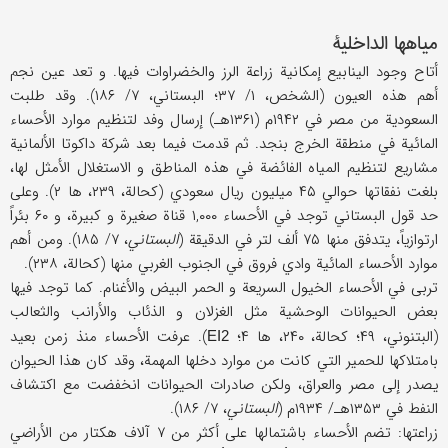
میاهها الداخلیة
أتاح وجود الینابیع إمکانیة زراعة الرز والخضراوات فیها. و تعد عین نجم
أهم هذه العیون (الشخص، ۱/ ۳۷؛ البستاني، ۷/ ۱۸۶). وقد طلبت
السعودیة من مصر في ۱۹۴۲م (۱۳۶۱هـ) إرسال وفد لتنظیم موارد الأحساء
المائیة في منطقة الخرج بنجد. ثم قدمت فیما بعد شرکة داکوتا الألمانیة
مشاریع لتنظیم المیاه الفائضة في هذه المناطق و الاستغلال الأمثل لها،
بلغت نفقاتها حوالي ۴۵ میلیون ریال سعودي (کحالة، ۲۳۹، ها ۲). وعلی
حد قول البستاني توجد في الأحساء ۱,۰۰۰ قناة صغیرة و کبیرة، و ۶۰ بئراً
ارتوازیاً، یتدفق منها ۷۵ ألف لتر في الدقیقة (
البستاني
، ۷/ ۱۸۵). ومن أهم
موارد الأحساء المائیة وادي فروق في الجنوب الغربي منها (کحالة، ۲۳۸).
تربی في الأحساء الخیول السریعة و الحمر البیض والأغنام. کما توجد فیها
بعض الحیوانات الوحشیة مثل الغزلان و الذئاب والأرانب والثعالب
(البتنوني، ۴۹؛ کحالة، ۲۴۰، ها ۴؛
). عرفت الأحساء منذ زمن بعید
EI2
بامتلاکها للحمیر التي کانت من موارد دخلها المهمة، وقد کان هذا الحیوان
یصدر إلی مصر والعراق، ولکن صادرات الحیوانات انخفضت مع اکتشاف
النفط في ۱۳۵۳هـ/ ۱۹۳۴م (
البستاني
، ۷/ ۱۸۶).
زراعتها: تضم الأحساء باشتمالها علی أکثر من ۷ آلاف هکتار من الأراضي