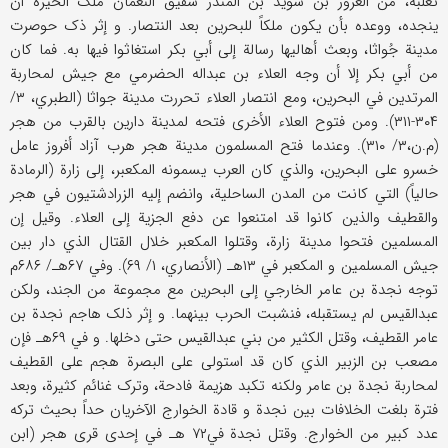
ثعلبة، من الغرور بن سوید بن المنذر شقیق النعمان ملک الحیرة أن
ینجده، ووعده بأن یکون ملکاً للبحرین بعد النتصار. و إثر ذک حوصرت
مدینة جُواثا، وبعث أهالیها رسالة إلی أبي بکر استغاثوا فیها به. فما کان
من أبي بکر إلا أن وجه العلاء بن عبداله الحضرمي مع جیش لمحاربة
المرتدین في البحرین، ومع انتصار العلاء تحررت مدینة جواثا (الطبري، ۳/
۳۰۴-۳۱۱). ومن فتوح العلاء الأخری فتحه لمدینة دارین بالقرب من هجر
(م.ن،۳/ ۳۱۰). وعندما فتح المسلمون مدینة هجر هرب آزاد أفروز عامل
خسرو علی البحرین، والذي کان العرب یسمونه المکعبر، إلی زارة (الرمادة
حالیاً) التي کانت من المدن الساحلیة، وانضم إلیه الزرادشتیون في هجر
والقطیف والذین کانوا قد امتنعوا عن دفع الجزیة إلی العلاء. وقیل إن
المسلمین فتحوا مدینة زارة، وقتلوا المکعبر خلال القتال الذي دار بین
جیش المسلمین و المکعبر في ۱۳هـ (الأنصاري، ۱/ ۶۹). وفي ۶۷هـ/ ۶۸۶م
توجه نجدة بن عامر الخارجي إلی البحرین مع مجموعة من الجند، ولکن
عبدالقیس لم یستقبله، فنشبت الحرب بینهما. و إثر ذلک هاجم نجدة بن
عامر القطیف، وقتل الکثیر من بني عبدالقیس حتی دخلها. و في ۶۹هـ فإن
مصعب بن الزبیر الذي کان قد استولی علی البصرة هجم علی القطیف
لمحاربة نجدة بن عامر ولکنه تکبد هزیمة فادحة، وترک غنائم کثیرة، وبعد
فترة بلغت الخلافات بین نجدة و قادة الخوارج الآخریان حداً بحیث ترکه
عدد کبیر من الخوارج. وقتل نجدة في۷۲ هـ في إحدی قری هجر (ابن