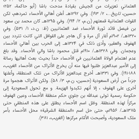
العثماني تعزیرات من الجیش بقیادة مدحت باشا (أبو حاکمة، ۲۵۲؛
حسین،
تاریخ
...، ۲/ ۱۹۳). وفي ۱۲۹۲هـ أعلن أهالي الأحساء تمردهم، لکن
القوات العثمانیة قمعتهم (ن.م، ۲/ ۱۹۴). وفي ۱۲۹۵هـ کان محمد بن سعود
بن فیصل قائد ثورة الأحساء ضد العثمانیین (ظ: ن.د، ۱/ ۵۳۱). وفي
۱۳۲۰هـ/ ۱۹۰۲م أغار آل مرة و آل هاجر علی القوافل التي کانت تتردد بین
الهفوف والعقیر، وأدی ذلک في ۱۳۲۴هـ إلی الحرب بین أهالي الأحساء
وعجمان. وفي ۱۳۲۸هـ/ ۱۹۱۰م قتل محمود باشا والي الأحساء. وقد بلغ
عدم اهتمام الولاة العثمانیین في الأحساء حداً بحیث بعث أهالیها رسالة
إلی الأمیر عبدالعزیز طلبوا فیها منه أن یخرج الأتراک من الأحساء الغریب،
۱۸۸-۱۹۱). وفي ۱۳۳۱هـ أخرج عبدالعزیز الأتراک من تلک المنطقة، وأعلنها
جزءاً من أرض السعودیة (حسین، ن.م، ۳/ ۵۸). ولکن الأتراک هجموا مرة
أخری علی الهفوف ، إلا أنهم تکبدوا الهزیمة. و مع تحول السعودیة إلی
حکومة رسمیة تولی عبدالله بن جلوي حکم منطقة الأحساء، وعین الهفوف
مرکزاً لهذه المنطقة. وظل اسم الأحساء یطلق علی هذه المنطقي حتی
۱۳۷۵هـ/ ۱۹۵۶م، حتی حل اسم «المنطقة الشرقیة» محل الأحساء بأمر
ملک السعودیة، وأصبحت الأمّام مرکزها (الغریب، ۳۸۱).