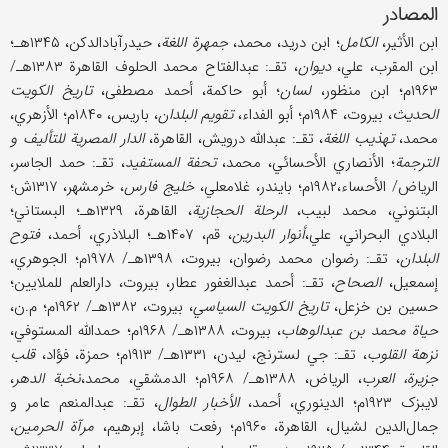
المصادر
ابن الأثیر،
الکامل
؛ ابن درید، محمد،
جمهرة اللغة
، حیدرآبادالدکن، ۱۳۴۵هـ؛
ابن المقرب، علي،
دیوان
، تقـ: عبدالفتاح محمد الحلوف القاهرة ۱۳۸۳هـ/
۱۹۶۳م؛ ابن منظور،
لسان
؛ أبو حاکمة، أحمد مصطفی،
تاریخ الکویت
الحدیث
، بیروت، ۱۹۸۴م؛ أبو الفداء،
تقویم البلدان
، باریس، ۱۸۴۰م؛ الأزهري،
محمد،
تهذیب اللغة
، تقـ: عبدالله درویش، القاهرة،
الدار المصریة للتألیف و
الترجمة
؛ الأنصاري الأحسائي، محمد،
تحفة المستفید
، تقـ: حمد الجاسر،
الریاض/ الأحساء،۱۹۸۲م؛ بایندر، غلامعلي،
خلیج فارس
، خرمشهر، ۱۳۱۷ش؛
البتنوني، محمد لبیب،
الرحلة الحجازیة
، القاهرة، ۱۳۲۹هـ؛ البستاني؛
البلادي البحراني، علي،
أنوار البدرین
، قم، ۱۴۰۷هـ؛ البلاذري، أحمد،
فتوح
البلدان
، تقـ: رضوان محمد رضوان، بیروت، ۱۳۹۸هـ/ ۱۹۷۸م؛ الجوهري،
إسمعیل،
الصحاح
، تقـ: أحمد عبدالغفور عطار، بیروت، دارالعلم للملایین؛
حسین بن خزعل،
تاریخ الکویت السیاسي
، بیروت، ۱۳۸۲هـ/ ۱۹۶۲م؛ م.ن،
حیاة محمد بن عبدالوهاب
، بیروت، ۱۳۸۸هـ/ ۱۹۶۸م؛ حمدالله المستوفي،
نزهة القلوب
، تقـ: جي لسترنج، لیدن، ۱۳۳۱هـ/ ۱۹۱۳م؛ حمزة، فؤاد،
قلب
جزیرة، العرب
، الریاض، ۱۳۸۸هـ/ ۱۹۶۸م؛ الدمشقي، محمد،
نخبة الدهر
،
لایبزک ۱۹۲۳م؛ الدینوري، أحمد،
الأخبار الطوال
، تقـ: عبدالمنعم عامر و
جمال‌الدین لشیال، القاهرة، ۱۹۶۰م؛ رفعت باشا، إبرهیم،
مرآة الحرمین
،