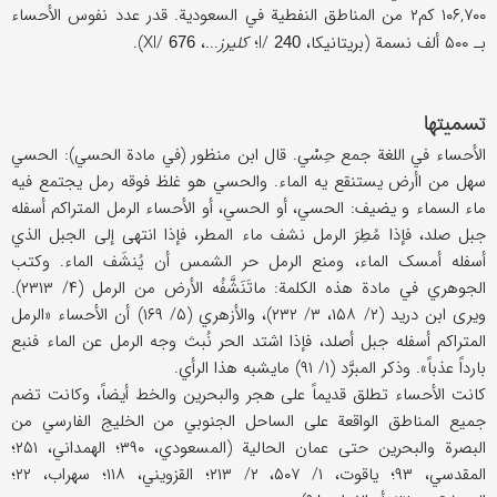
۱۰۶,۷۰۰ کم۲ من المناطق النفطیة في السعودیة. قدر عدد نفوس الأحساء
بـ ۵۰۰ ألف نسمة (بریتانیکا، I/
؛
کلیرز
...، XI/
).
676
240
تسمیتها
الأحساء في اللغة جمع حِسْي. قال ابن منظور (في مادة الحسي): الحسي
سهل من اأرض یستنقع یه الماء. والحسي هو غلظ فوقه رمل یجتمع فیه
ماء السماء و یضیف: الحسي، أو الحسي، أو الأحساء الرمل المتراکم أسفله
جبل صلد، فإذا مُطِرَ الرمل نشف ماء المطر، فإذا انتهی إلی الجبل الذي
أسفله أمسک الماء، ومنع الرمل حر الشمس أن یُنشَف الماء. وکتب
الجوهري في مادة هذه الکلمة: ماتَنَشَّفُه الأرض من الرمل (۴/ ۲۳۱۳).
ویری ابن درید (۲/ ۱۵۸، ۳/ ۲۳۲)، والأزهري (۵/ ۱۶۹) أن الأحساء «الرمل
المتراکم أسفله جبل أصلد، فإذا اشتد الحر نُبث وجه الرمل عن الماء فنبع
بارداً عذباً». وذکر المبرَّد (۱/ ۹۱) مایشبه هذا الرأي.
کانت الأحساء تطلق قدیماً علی هجر والبحرین والخط أیضاً، وکانت تضم
جمیع المناطق الواقعة علی الساحل الجنوبي من الخلیج الفارسي من
البصرة والبحرین حتی عمان الحالیة (المسعودي، ۳۹۰؛ الهمداني، ۲۵۱؛
المقدسي، ۹۳؛ یاقوت، ۱/ ۵۰۷، ۲/ ۲۱۳؛ القزویني، ۱۱۸؛ سهراب، ۲۲؛