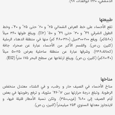
الدمشقي، ۲۲۰؛ أبوالفداء، ۹۸).
طبیعتها
تقع الأحساء علی خط العرض الشمالي ۲۵˚ و ۲۰΄ حتی ۲۵˚ و ۴۰΄، وخط
الطول الشرقي ۴۹˚ و ۳۰΄ حتی ۴۹˚ و ۵۰΄ (EI۲). ویبلغ طولها ۳۶۰ میلاً
(۵۸۰کم). ویقع ۲۰۰-۳۰۰میل (۳۲۰-۴۸۰ کم) منها في منطقة الدهناء الرملیة
(کلیرز، ن.ص). والقسم الأکبر من الأحساء عبارة عن صحراء جافة
(کحالة،۲۳۸). وشرقها عبارة عن منطقة ساحلیة بعرض ۲۵-۵۰ میلاً
(۴۰-۸۰کم) (کلیرز، ن.ص). ویبلغ ارتفاعها عن سطح البحر ۱۷۵ متراً (
).
EI2
مناخها
مناخ الأحساء في الصیف حار و رطب، و في الشتاء معتدل منخفض
الرطوبة. وتبلغ درجة حرارتها بین ۱۲˚-۴۶΄ مئویة، و ترفع رطوبتها في بعض
أیام الصیف إلی ۸۰% (غریب،۳۵). ولکن نسبة الأمطار قلیلة فیها، و
لایتجاوز معدلها السنوي ۲۵۴ میلیمتراً (
کلیرز
، ن.ص).