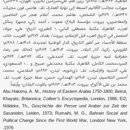
القاهرة، ۱۳۴۴هـ/ ۱۹۲۵م؛ زرین قلم، علي،
سرزمین بحرین
، طهران، ۱۳۳۷ش؛
سهراب،
عجائب الأقالیم السبعة إلی نهایة العمارة
، تقـ: هانس فون مجیک،
۱۳۴۷هـ/ ۱۹۲۹م؛ الشخص، هاشم محمد،
أعلام هجر من الماضین
والمعاصرین
، بیروت، مؤسسة البلاغ؛ صفوت ، أحمد زکي،
جمهرة رسائل
لعرب
، القاهرة، مکتبة مصطفی البابي...؛ الطبري،
تاریخ
؛ علي، جواد،
المفصل في تاریخ العرب قبل الإسلام
، بیروت/ بغداد، ۱۹۷۶م؛ الغریب، خالد،
منطقة الأحساء
عبر أطور التاریخ
، الدار الوطنیة لجدیدة، ۱۴۰۸هـ/ ۱۹۸۸م؛
القزویني، زکریا،
آثار البلاد
، بیروت، ۱۴۰۴هـ/ ۱۹۸۴م؛ کحالة، عمر رضا،
جغرافیة شبه
جزیرة لعرب
، تقـ: أحمدعلي، مکة، ۳۸۴هـ/ ۱۹۶۴م؛
المبرد،محمد،
الکامل
، القاهرة، مکتبة محمدعلي صبیح و ...؛ المسعودي،
علي،
التنبیه والإشرف
، تقـ: دي‌خویه، لیدن، ۱۸۹۳م؛ المقدسي، محمد،
أحسن التقاسیم
، لیدن، ۱۹۰۶م؛ الهمداني، حسن،
صفة جزیرة لعرب
، تقـ:
محمد بن علی الأکوع، بیروت، ۱۴۰۳هـ/ ۱۹۸۳م؛ یاقوت،
البلدان
؛ وأیضاً:
Abu Hakima, A. M.,
History of Eastern Arabia 1750-1800
, Beirut,
Khayats;
Britannica
;
Colleer’s Encyctopedia
, London, 1986; EI2;
Nöldeke, Th.,
Geschichte der Perser und Araber zur Zeit der
Sasaniden
, Leiden, 1973; Rumaihi, M. G.,
Bahrain Social and
Political Change Since the First World War
, London/ New York,
1976.