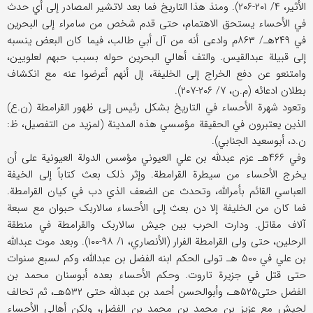
الأثیر، ۴/ ۲۰۱-۲۰۶). ومنذ هذا التاریخ فما بعد لاتشیر المصادر إلی أي حدث
في الأحساء یستحق الاهتمام، حتی قدم شخص من سامراء إلی البحرین
في ۲۴۹هـ/ ۸۶۳م وادعی أنه من آل أبي طالب، فیما کان البعض ینسبه
إلی قبیلة عبدالقیس. والتف أهالي البحرین حوله بسبب حبهم لعلویین،
وامتنعو عن دفع الخراج إلی الخلیفة، إل أنهم أعرضوا عنه مع انکشاف
بطلان ادعائه (م.ن، ۷/ ۲۰۶-۲۰۷).
وتعود شهرة الأحساء في التاریخ بشکل رئیس إلی ظهور القرامطة (ن.ع)
الذین یعتبرون في الحقیقة مؤسسي هذه المدینة (لمزید من التفصیل، ظ:
ن.د، أبوسعید الجنابي).
وفي ۴۶۶هـ عزم عبدلله بن علي العیوني مؤسس الدولة العیونیة علی أن
یخرج الأحساء من سیطرة القرامطة. وإثر ذلک بعث کتاباً إلی الخیفة
العباسي القائم بأمرالله، وتحدث عن الضعف الذي دب في کیان القرامطة.
فما کان من الخلیفة إلا دن بعث إلی الأحساء سالاربک حبوان مع سبعة
آلاف مقاتل. ودارت الحرب بین جیش سالاربک والقرامطة في منطقة
الرحلین، حتی ولی القرامطة الفرار (الأنصاري، ۱/ ۹۸-۱۰۰). وبعد موت عبدالله
بن علي في ۵۰۰ هـ تولی الحکم ابنه الفضل بن عبدالله، وکم لسبع سنوات
حتی قتل في جزیرة تاروت. وحکم الأحساء بعده أبوسنان محمد بن
الفضل حتی۵۲۵هـ، وأبوالحسن أحمد بن عبدالله حتی ۵۳۲هـ، ثم تحالف
لجیش مع عزیز بن محمد بن محمد بن الفضل، ولکن أهالي الأحساء