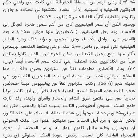
۱۷۵-۱۷۶)، وعلی الرغم من المسافة الجغرافیة التي کانت بین رقعتي حکم
الدولتین المعینیة و السبئیة، إلا أن العلماء الکتشفوا في الحناءة، و جاوان
وتاروت والقطیف آثاراً باللغة الحمیریة (الغریب، ۷۴-۷۵).
ویسود الظن أن عصر الفینیقیین کان من أهم عصور هجرة القبائل إلی
الأحساء. وقد رحل الفینیقیون (الکنعانیون) منها حوالي ۲۵۰۰ ق.م بعد
إقامتهم علی سواحل الأحساء وجزر البحرین، و یؤید ذلک وجود المقابر
الفینیقیة التي تعود إلی ماقبل ۵,۰۰۰ سنة، والتي یحتفظ المتحف البریطاني
بآثار منها. ومع رحیل الکنعانیین سکن الجرهائیون الذین کانوا یمثلون
فرعاً من الکلدانیین هذه المنطقة التي کانت تضم الأحساء أیضاً (م.ن،
۳۷). وذکر الأنصاري معلومات نقلاً عن سترابون وصرح قائلاً إن هذا
السائح الیوناني یقصد من المدینة التي بناها المهاجرون الکلدانیون هي
مدینة هجر (۱/ ۵۵). وکتب سترابون نقلاً عن پولیبیوس مبیناً خصائص
هجر: کانت هذه المدینة تتمتع بأهمیة خاصة نظراً إلی أنها کانت مرکزاً
تجاریاً تقع علی ملتقی طرق الشام والحجاز والعراق والهند، وقد أثارت
طمع الملک السلوقي أنطیوخس الثالث بسبب تمتها بالذهب، حتی إنه
عبر في۲۵۰ ق.م دجلة متوجهاً إلی هذه المنطقة للاستیلاء علی هذه الکنوز،
ولکن أهالیها و من أجل الحفاط علی مدینتهم طلبوا من الملک السلوقي
أن یعود إلی وطنه مقابل تقدیم الهدایا له. و من المحتمل أن وجود
الصحراء القاحلة کان السبب الرئیس لعودة الملک السلوقي (ن.مص؛