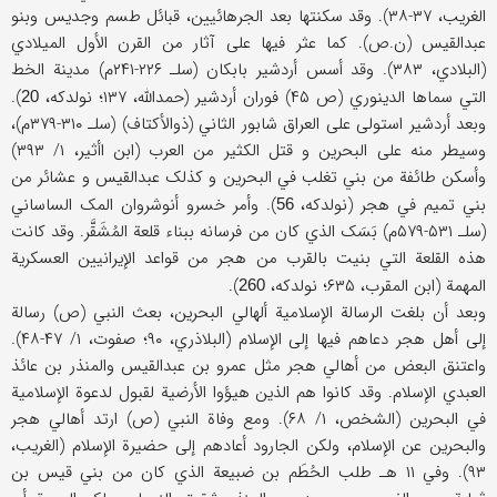
الغریب، ۳۷-۳۸). وقد سکنتها بعد الجرهائیین، قبائل طسم وجدیس وبنو
عبدالقیس (ن.ص). کما عثر فیها علی آثار من القرن الأول المیلادي
(البلادي، ۳۸۳). وقد أسس أردشیر بابکان (سلـ ۲۲۶-۲۴۱م) مدینة الخط
التي سماها الدینوري (ص ۴۵) فوران أردشیر (حمدالله، ۱۳۷؛ نولدکه،
).
20
وبعد أردشیر استولی علی العراق شابور الثاني (ذوالأکتاف) (سلـ ۳۱۰-۳۷۹م)،
وسیطر منه علی البحرین و قتل الکثیر من العرب (ابن اأثیر، ۱/ ۳۹۳)
وأسکن طائفة من بني تغلب في البحرین و کذلک عبدالقیس و عشائر من
بني تمیم في هجر (نولدکه،
). وأمر خسرو أنوشروان المک الساساني
56
(سلـ ۵۳۱-۵۷۹م) بَسَک الذي کان من فرسانه ببناء قلعة المُشَقَّر. وقد کانت
هذه القلعة التي بنیت بالقرب من هجر من قواعد الإیرانیین العسکریة
المهمة (ابن المقرب، ۶۳۵؛ نولدکه،
).
260
وبعد أن بلغت الرسالة الإسلامیة ألهالي البحرین، بعث النبي (ص) رسالة
إلی أهل هجر دعاهم فیها إلی الإسلام (البلاذري، ۹۰؛ صفوت، ۱/ ۴۷-۴۸).
واعتنق البعض من أهالي هجر مثل عمرو بن عبدالقیس والمنذر بن عائذ
العبدي الإسلام. وقد کانوا هم الذین هیؤوا الأرضیة لقبول لدعوة الإسلامیة
في البحرین (الشخص، ۱/ ۶۸). ومع وفاة النبي (ص) ارتد أهالي هجر
والبحرین عن الإسلام، ولکن الجارود أعادهم إلی حضیرة الإسلام (الغریب،
۹۳). وفي ۱۱ هـ طلب الحُطَم بن ضبیعة الذي کان من بني قیس بن