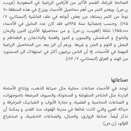
الصالحة للزراعة، القسم الأکبر من الأراضي الزراعیة في السعودیة (غریب،
ن.ص). ویعتبر التمر من أهم محاصیل الأحساء ویزرع في هذه المنطقة ۷۰
نوعاً من التمر یستفاد من بعض أنواعه في علف الماشیة (
البستاني
، ۷/
۱۸۵). وحسب إحصائیة سنة ۱۹۶۵م، فقد کان عدد النخیل في الأحساء
۱,۹۵۵,۰۰۰ نخلة (الغریب، ن.ص). و من محاصیلها الأخری التین والرمان
والخوخ و المشمش واللیمون و الموز والعنبة والباذنجان و الطماطم و
البصل و الثوم و الجزر و غیرها. ورغم أن الرز یعد من المحاصیل الزراعیة
المهمة في الأحساء، إلا أن الناس یرغبون أکثر في استهلاک الرز المستورد
من الهند و العراق (
البستاني
، ۷/ ۱۸۶).
صناعاتها
توجد في الأحساء صناعات محلیة مثل صیاغة الذهب، وإنتاج الأسلحة
الباردة مثل الخناجر المنقوشة و المنحوتة، والسیوف المرصعة بالموجهرات،
و الصناعات النحاسیة و الفضیة، و نجارة الأبواب و الشبابیک المزخرفة و
حیاکة العبي والتي کانت شائعة في مدینة الهُفوف منذ القدم. و یمکننا أن
نذکر أیضاً: صناعة الزوارق، والحبال، والصناعات الخشبیة، و استخراج
اللؤلوء (ن.ص).