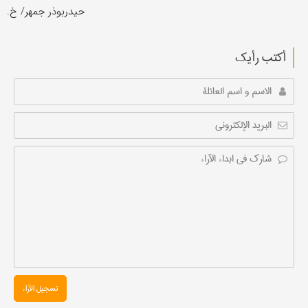
حیدربوذر جمهر/ خ.
أکتب رأیك
تسجیل الآراء