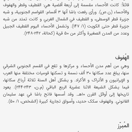
قائلاً: کانت الأحساء مقسمة إلی أربعة أقضیة هي: القطیف وقطر والهفوف
والأحساء (ن.ص). ورأی رفعت باشا أنها ۳ أقسام: القواسم الجنوبیة، و شبه
جزیرة قطر الوسطی، و القطیف في الشمال الغربي و کانت تمتد من شبه
جزیرة قطر حتی الکویت (۱/ ۱۴۷). وتشمل الأحساء الیوم القطیف الجبیل
وعدد من المدن الصغیرة وأکثر من ۵۰ قریة (کحالة، ۲۴۲-۲۴۸).
الهُفوف
وهي من أهم مدن الأحساء و مرکزها و تقع في القسم الجنوبي الشرقي
منها، یبلغ عدد سکانها ۳۰ ألف نسمة و تسکنها قومیات مختلفة منها العرب
و الإیرانیون و الأتراک و الأکراد. و یشکل أهل السنة ثلاثة أرباع سکانها،
فیما یشکل الشیعة الاثنا عشریة الربع الباقي (م.ن، ۲۴۳-۲۴۴). یعود
تاریخها إلی أوائل القرن ۱۰هـ. وقد أسسها فاتح باشا في عهد سلیمان
القانوني. وللهفوف سکک حدید، وأسواق تجاریة کبیرة (الشخص، ۱/ ۵۰).
المُبرَّز