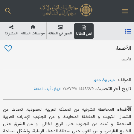
الصور في المقالة
مواصفات المقالة
المشارکة
نص المقالة
الأحساء
الأحساء
المؤلف
:
حیدر بوذرجمهر
تاریخ آخر التحدیث
:
1443/2/9 ۲۱:۳۷:۳۵
تاریخ تألیف المقالة
اَلْأَحْساء،
المحافظة الشرقیة من المملکة العربیة السعودیة، تحدها من
الشمال الکویت و المنطقة المحایدة، و من الجنوب الإمارات العربیة
المتحدة. و تمتد من الجنوب حتی الربع الخالي. و من الشرق حتی
الخلیج الفارسي، و من الغرب حتی منطقة الدهناء الرملیة، وتشکل مساحة