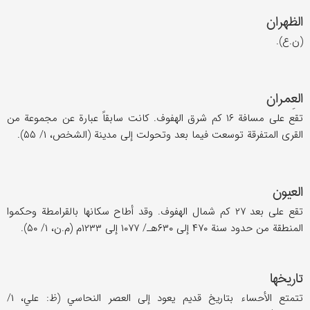
الظهران
(ن.ع).
العِمران
تقع علی مسافة ۱۶ کم شرق الهفوف. کانت سابقاً عبارة عن مجموعة من
القری المتفرقة توسعت فیما بعد وتحولت إلی مدینة (الشخص، ۱/ ۵۵).
العیون
تقع علی بعد ۲۷ کم شمال الهفوف. وقد أطاح سکانها بالقرامطة وحکموا
المنطقة من حدود سنة ۴۷۰ إلی ۶۳۰هـ/ ۱۰۷۷ إلی ۱۲۳۳م (م.ن، ۱/ ۵۰).
تاریخها
تتمتع الأحساء بتاریخ قدیم یعود إلی العصر النحاسي (ظ: علي، ۱/