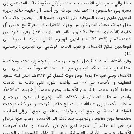
باشا والي مصر، علی الأحساء بعد مدة، وأوکل حکومة تلک المدینتین إلی
دسرة بني خالد.وفي ۱۲۴۱هـ فتح عبدالله بن أحمد آل خلیفة حاکم جزیرة
البحرین دارین بهدف السیطرة علی القطیف وضمها إلی البحرین. وإثر ذلک
دخل عبدالله بنغانم الذي کان من وجهاء القطیف، في معرکة مع جیش آل
خلیفة (الأنصاري، ۱/ ۱۴۳-۱۵۰؛ زرین قلم، ۱۱۹؛ بایندر، ۱۲۴). وفي الفترة بین
۱۸۳۸-۱۸۴۰م (۱۲۵۴-۱۲۵۶هـ) انتهی الهجوم الثاني للقوات المصریة علی
الوهابیین بفتح الأحساء، و هرب الحاکم الوهابي إلی البحرین (الرمیحي،
).
11
وفي ۱۲۵۹هـ استطاع فیصل الهروب من مصر والعودة إلی نجد، ومحاصرة
عبدالله آل خلیفة حاکم البحرین مع ابنه لمدة ۱۲ یوماً. ثم استولی علی
الأحساء وبقي فیها ۴۰ یوماً. ومع موت فیصل في ۱۲۸۲هـ احتل ابنه سعود
القطیف و الأحساء في ۱۲۸۷هـ، وأخمد الثورة التي کانت قد اندلعت
بزعامة أخیه محمد بالقر من الأحساء، وهزم محمداً (الغریب، ۱۸۴-۱۸۵).
وأصدر السلطان العثماني في ۱۲۸۷هـ الأمر بإخراج آل سعود من جمیع
مناطق الأحساء إلی عبدالله بن الصباح حاکم الکویت. و إثر ذلک توجهت
القوات العثمانیة عن طریق البحر، وقوات عبدالله عن طریق البر إلی القطیف،
وفتحوها دون مقاومة، وتوجهت بعد ذلک إلی الأحساء، وهرب منها فرحال
بن خبر الله حاکم آل سعود الذي کان في الأحساء. و بذلک أصبحت
الأحساء جزء من الأراضي العثمانیة. و علی إثر ذلک انضمت إلی الجیش