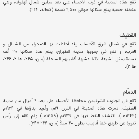
تقع هذه المدینة في غرب الأحساء علی بعد میلین شمال الهفوف، وهي
منطقة خصبة یبلغ سکانها حوالي ۹,۵۰۰ نسمة (کحالة، ۲۴۴).
القطیف
تقع في شمال شرق الأحساء، وقد أحاطت بها الصحراء من الشمال و
الغرب، و تقع في جنوبها مدینة الظهران، یبلغ عدد سکانها ۳۰ ألف
نسمة،یمثل الشیعة الاثنا عشریة أغلبیتهم الساحقة (م.ن، ۲۴۵، ها ۲، ۲۴۶،
ها ۲).
الدمّام
تقع في الجنوب الشرقيمن محافظة الأحساء علی بعد ۹ أمیال من مدینة
القطیف. دمرت هذه المدینة في القرن ۱۹م، وأعید بناؤها في ۱۹۲۴م
(۱۳۴۲هـ). اکتشف النفط فیها في ۱۹۳۹م (۱۳۵۸هـ) وتم نقله إلی رأس
تنورة عن طریق خط أنابیب بطول ۴۰ میلاً (م.ن، ۲۴۶-۲۴۷).