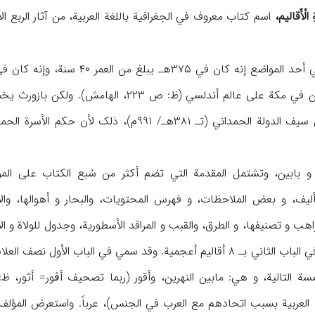
 الْأَقالیم،
مر ۴۰ سنة، وإنه کان في حاضرة فارس، وأتم الکتاب فیها (ص ۸-۹؛ ظ: میکل،
أندلسي (ظ: ص ۲۲۳، الهامش). ولکن بازورث یخمن من خلال عبارة في
/ ۹۹۱م)، ذلک لأن حکم الأسرة الحمدانیة لمدینة بدلیس ذکرت في
 بابین، وتشتمل المقدمة التي تضم أکثر من سُبع الکتاب علی الموضو
لیف، و بعض الملاحظات، و فهرس المحتویات، والبحار و أهوالها، والأن
الأول بـ ۶ أقالیم عربیة، وفي الباب الثاني بـ ۸ أقالیم أعجمیة. وقد سمي 
لخمسة التالیة، و هي: مابین النهرین، وأقور (ربما تصحیف أڤور= أثور، ظ