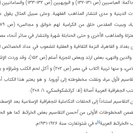
 و البویهیین (ص ۱۳۲-۱۳۳) والسامانیین (ص ۳۳۷).
ات الدینیة و مدی انتشار المذاهب الفقهیة. وعلی سبیل المثال یقول ع
 بغداد و القاهرة، النزعة الثقافیة و العقلیة للشعوب في عداد الخصائص
ولیسوا کالأعاجم في العلم والدی
اکلاب في مصر (ص ۲۰۲) و أکل لحم الکلب وشراؤه و بیعه علناً (ص ۴۰).
قاسیم
لأول مرة، ونقلت مخطوطته إلی أوروبا. و هو یعتبر هذا الکتاب أه
ب الجغرافیة العربیة أصالة (ظ: کراتشکوفسکي، ۱/ ۲۰۸).
 التقاسیم
استناداً إلی الحلقات التکاملیة للجغرافیة الإسلامیة بعد الإص
أحسن التقاسیم
بعض الخرائط کما هو الح
ب «
الخرائط العربیة
» في شتوتغارت سنة ۱۹۲۶-۱۹۳۱م.
[۱]