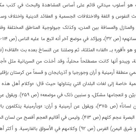
ف هو أسلوب میداني قائم علی أساس المشاهدة والبحث في کتب مکتبات
نفوس و اللغة والاختلافات الجسمیة و العقائد الدینیة واختلاف وسائل
 والمنازل والمسافة بین المدن، وکذلک جیولوجیة المناطق المختلفة وفق
ینة، ویبدو أنها کانت مصطلحاً محلیاً، وقد أخذت من السریانیة مثل «أج
مي منطقة أرمینیة و أران وجورجیا و آذربایجان و قسماً من کرستان بإقلیم «
یة خاصة إلی لغات البلدان التي یتناولها حیث قال: «وکلام أهل هذه الأق
عن آذربایجان: «به سبعین لساناً» (ص ۳۷۵)، ویقول عن أرمینیة و أران: «