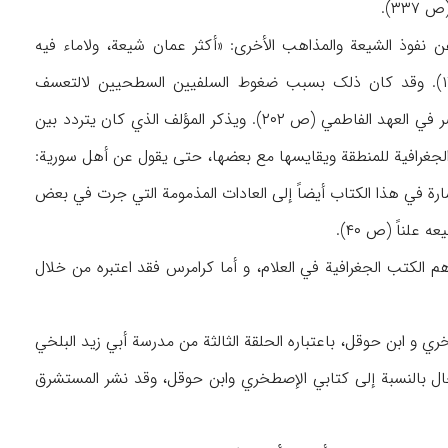
ن نفوذ الشیعة والمذاهب الأخری: «أکثر عمان شیعة، ولاماء فیه
لمعتزلي، إنماهم في خفیة، وببیت المقدس خلق من الکرامیة لهم خوانق و مجالس» (ص ۱۷۹). وقد کان ذلک بسبب ضغوط السلفیین السطحیین لالتعسف
الإسماعیلیین، إذ کان للمعتزلة والمذاهب الأخری و حتی الحنابلة شهرة وانتشار في سائر أنحاء مصر في العهد الفاطمي (ص ۲۰۲). ویذکر المؤلف الذي کان یتردد بین
 الجغرافیة للمنطقة ویقایسها مع بعضها، حتی یقول عن أهل سوریة:
ن والنهی، بعض ارتد وبعض للجزیة أسلم (ص ۱۵۲)، وقد وردت الإشارة في هذا الکتاب أیضاً إلی العادات المذمومة التي جرت في بعض
م الکتب الجغرافیة في العلام، و أما کرامرس فقد اعتبره من خلال
طخري و ابن حوقل، باعتباره الحلقة الثالثة من مدرسة أبي زید البلخي
ال بالنسبة إلی کتابي الإصطخري وابن حوقل، وقد نشر المستشرق