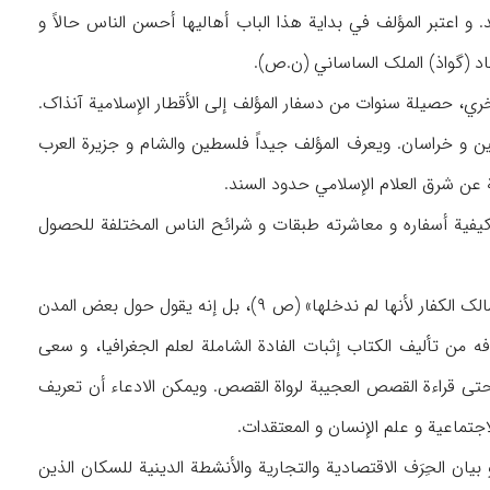
 و اعتبر المؤلف في بدایة هذا الباب أهالیها أحسن الناس حالاً و
ي، حصیلة سنوات من دسفار المؤلف إلی الأقطار الإسلامیة آنذاک.
ین و خراسان. ویعرف المؤلف جیداً فلسطین والشام و جزیرة العرب
حة عن شرق العلام الإسلامي حدود السند.
مسجعة و ملیئة بالتصنع (ظ: ص ۱-۲)، تحدث فیها عن کیفیة أسفاره و معاشرته طبقات و شرائح الناس المختلفة للحصول
یشتمل هذا الأثر علی جغرافیة البلدان الإسلامیة فقط، حیث یثول المرلف مبرراً ذلک: «ولم نتکلف ممالک الکفار لأنها لم ندخلها» (ص ۹)، بل إنه یقول حول بعض المدن
 طرطوس وأعمالها لأنها بید الروم» (ص ۱۵۲). وقد اعتبر هدفه من تألیف الکتاب إثبات الفادة الشاملة لعلم الجغرافیا، و سعی
و حتی قراءة القصص العجیبة لرواة القصص. ویمکن الادعاء أن تعریف
اجتماعیة و علم الإنسان و المعتقدات.
 الحِرَف الاقتصادیة والتجاریة والأنشطة الدینیة للسکان الذین