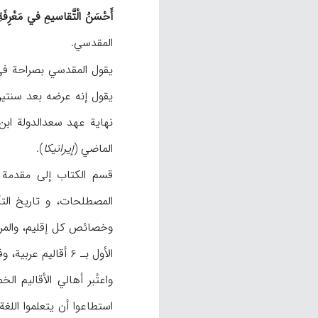
أَحْسَنُ الْتَّقاسیمِ في مَعْرِفَةِ
المقدسي.
یقول المقدسي بصراحة في أحد المواضع إنه کان في ۳۷۵هـ یبلغ من الع
یقول إنه عرضه بعد سنتین في مکة علی عالم 
نهایة عهد سعدالدولة ابن سیف الدولة الحمداني (تـ ۳۸۱هـ
الماضي (
إیرانیکا
).
قسم الکتاب إلی مقدمة و
المصطلحات، و تاریخ التأ
واعتُبر أهالي الأقالیم ا