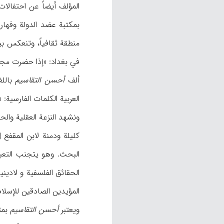
المؤلف أیضاً عن احتفالات النیروز
منطقة ثقافیاً، وتنعکس ب
في بغداد: «إذا حضرت مجلس
ألف
أحسن التقاسیم
العربیة الکلمات الفارسیة: «
ونشهد النزعة العقلیة وال
الحقائق الفلسفیة و لادی
المؤیدین الصادقین للإسلام (ص
ویعتبر
أحسن التقاسیم
بمث