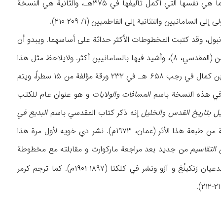
في البدء في نسختین، إحداهما هي نفسها التي أکمل تألیفها في ۳۷۵هـ، والثانیة هي النسخة
ول، وقد کتبت المخطوطات الأکثر حداثة علی أساسهما. ویبدو أن
مخطوطة إستانبول أقدم من مخطوطة برلین التي أهدیت إلی رجل یدعی أبا الحسن علي بن الحسن (المقدسي، ۸)، وأشید فیها بالسامانیین أکثر. ولایلاحظ مثل هذا
الإهداء في نسخة إستانبول. کتبت هذه المخطوطة بخط النسخ بقلم الحسن بن أحمد بن محمود بن کمال في رجب ۶۵۸ هـ في ۲۳۲ ورقة مؤلفة من ۱۵ سطراً، ویتم
المسافات والولایات
و هو عنوان عام للکتب
ل بتاریخ القدس والخلیل
إنه ذکر کتاب المقدسي باسم
البدیع في
)، ولکن الموضوع المعني لم یتم العثور علیه في النسخة الناقصة من طبعة هذا الأثر (عمان، ۱۹۷۳م). نشر دي خویه لأول مرة هذا
التقاسیم
من جدید بعد مراجعة مارکوارت و مقابلته مع مخطوطة
لأول مرة إلی الإنجلیزیة علی ید شخصین یدعیان رَنکینْغ و آزو ونشر في کلکتا (۱۸۹۷-۱۹۰۱م). کما ترجم کرمر