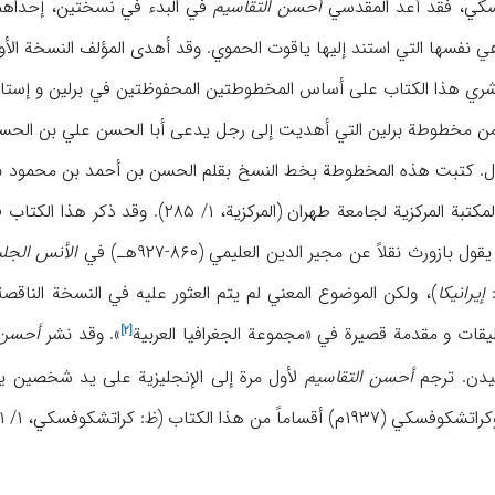
کي، فقد أعد المقدسي
أحسن التقاسیم
ري هذا الکتاب علی أساس المخطوطتین المحفوظتین في برلین و إستانب
معة طهران (المرکزیة، ۱/ ۲۸۵). وقد ذکر هذا الکتاب في هذه النسخة باسم
بازورث نقلاً عن مجیر الدین العلیمي (۸۶۰-۹۲۷هـ) في
الأنس الجلی
إیرانیکا
مجموعة الجغرافیا العربیة
». وقد نشر
أحسن 
[۲]
أحسن التقاسیم