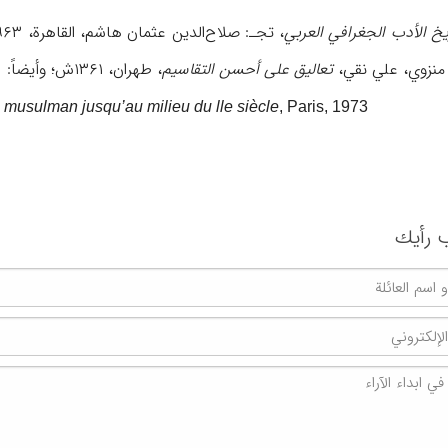
یخ الأدب الجغرافي العربي
، تجـ: صلاح‌الدین عثمان هاشم، القاهرة، ۱۹۶۳م؛ المرکزیة،
تعالیق علی أحسن التقاسیم
، طهران، ۱۳۶۱ش؛ وأیضاً:
usulman jusqu’au milieu du lle siècle
, Paris, 1973.
 رأیك