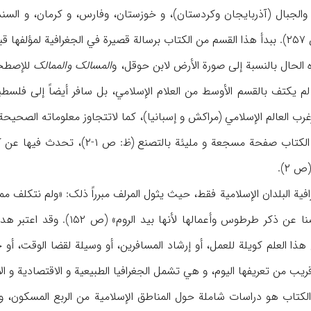
، والجبال (آذربایجان وکردستان)، و خوزستان، وفارس، و کرمان، و السند.
ن.ص).
 الحال بالنسبة إلی صورة الأرض لابن حوقل، و
المسالک والممالک
للإصطخر
لم یکتف بالقسم الأوسط من العلام الإسلامي، بل سافر أیضاً إلی فلسط
یرغرب العالم الإسلامي (مراکش و إسبانیا)، کما لاتتجاوز معلوماته الصحی
کتب المقدسي في مطلع الکتاب صفحة 
 ۲).
مثل طرطوس: «وقد أعرضنا عن ذکر
 هذا العلم کویلة للعمل، أو إرشاد المسافرین، أو وسیلة لقضا الوقت، أ
ریب من تعریفها الیوم، و هي تشمل الجغرافیا الطبیعیة و الاقتصادیة و ال
اب هو دراسات شاملة حول المناطق الإسلامیة من الربع المسکون، و بیان