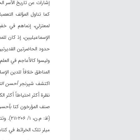
إشارات عن تاریخ الأسر الحاکمة: العباسیین (ص ۱۳۱-۱۳۲)
کما تناول المؤلف التعصب
حدود الحاضرتین القدیرتین
المناطق خلافاً للدین الإسلامي، و منها تربیة 
اکتشف شپرنجر
أحسن الت
نظرة أکثر احتیاطاً أکثر الکت
صنف المؤرخون کتا
بأحسن
(ظ: م.ن، ۱/ ۲۰۶-۲۱۱). وتتضمن المخطوطات الأولی من
میلر تلک الخرائط في کتا