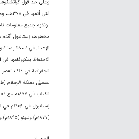
وعلی حد قول کراتشکوفس
التي أتمها في ۳۷۸هـ، وهي نفسها التي استند إلیها یاقوت الحموي. وقد أهدی المؤلف النسخة الأولی إلی السامانیین والتثانیة إلی الفاطمیین (۱/ ۲۰۹-۲۱۰).
وتقوم جمیع معلومات ناش
الاحتفاظ بمکروفلمها في المکتبة المرکزیة لجا
الجغرافیة في ذلک العصر. یقول 
تفصیل مملکة الإسلام
(ظ:
الکتاب في ۱۸۷۷م مع تعلیقات و مقدمة قصیرة في «
إستانبول في ۱۹۰۶م في لیدن. ترجم
(۱۸۷۷م) ونلینو (۱۸۹۵م) وکراتشکوفسکي (۱۹۳۷م) أقساماً من هذا الکتاب (ظ: کراتشکوفسکي، ۱/ ۲۱۱-۲۱۲).
المصادر