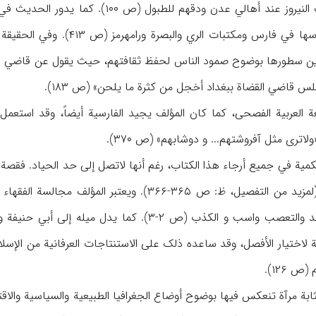
 عند أهالي عدن ودقهم للطبول (ص ۱۰۰). کما یدور الحدیث في
بمکتبة عضد الدولة وفهارسها 
ین سطورها بوضوح صمود الناس لحفظ ثقافتهم، حیث یقول عن قاضي القضا
 قاضي القضاة ببغداد أخجل من کثرة ما یلحن» (ص ۱۸۳).
ولاتری مثل آفروشتهم... و دوشابهم» (ص ۳۷۰).
حکمیة في جمیع أرجاء هذا الکتاب، رغم أنها لاتصل إلی حد الحیاد. فقص
کلیلة ودمنة لابن المقفع (لمزید من التفصیل، ظ: ص ۵
البحث. وهو یتجنب التعبد والتعصب واسب و الکذب (ص 
نیة لاختیار الأفصل، وقد ساعده ذلک علی الاستنتاجات العرفانیة من ال
 ۱۲۶).
ابة مرآة تنعکس فیها بوضوح أوضاع الجغرافیا الطبیعیة والسیاسیة والاقت