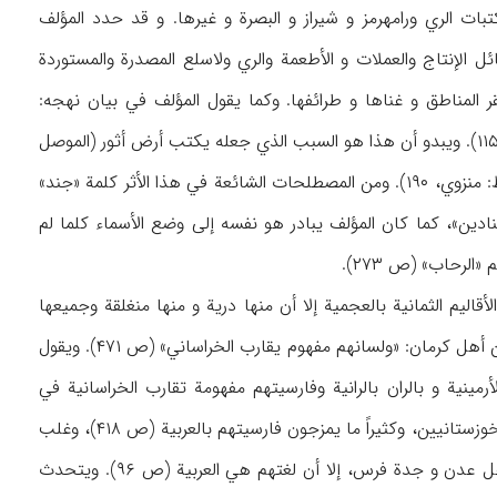
 الري ورامهرمز و شیراز و البصرة و غیرها. و قد حدد المؤلف
 الإنتاج والعملات و الأطعمة والري ولاسلع المصدرة والمستوردة
ر المناطق و غناها و طرائفها. وکما یقول المؤلف في بیان نهجه:
«وسنتکلم في کل إقلیم بلسانهم» (ص ۳۲)، ویؤکد في موضع آخر أنه اتبع ما علیه الناس (ص ۱۱۴-۱۱۵). ویبدو أن هذا هو السبب الذي جعله یکتب أرض أثور (الموصل
القدیمة) بتلفظها المحلي و هو «أڤور» بـ «الفاء» المثلثة، ثم وصلتنا عن النساخ بعده بت «القاف» (ظ: منزوي، ۱۹۰). ومن المصطلحات الشائعة في هذا الأثر کلمة «جند»
نادین»، کما کان المؤلف یبادر هو نفسه إلی وضع الأسماء کلما لم
الرحاب» (ص ۲۷۳).
الیم الثمانیة بالعجمیة إلا أن منها دریة و منها منغلقة وجمیعها
تسمی الفارسیة واختلافها بیّن و انعجامها مشکل، و سنبین ذلک في موضعه» (ص ۲۵۹). ویقول عن أهل کرمان: «ولسانهم مفهوم یقارب الخراساني» (ص ۴۷۱). ویقول
وبأرمینیة یتکلمون بالأرمینیة و بالران بالرانیة وفارسیتهم مفهومة تقارب الخراسانیة في
حروف» (ص ۳۷۸). وسواد البصرة عجم کلهم (ص ۴۱۳). ولیس في أقالیم العجم أفصح من لسان الخوزستانیین، وکثیراً ما یمزجون فارسیتهم بالعربیة (ص ۴۱۸)، وغلب
علی صُحار (جنوب عمان و شرق الیمن) الفرس (ص ۹۲) وکلامهم في الأسواق بالفارسیة. و أکثر أهل عدن و جدة فرس، إلا أن لغتهم هي العربیة (ص ۹۶). ویتحدث