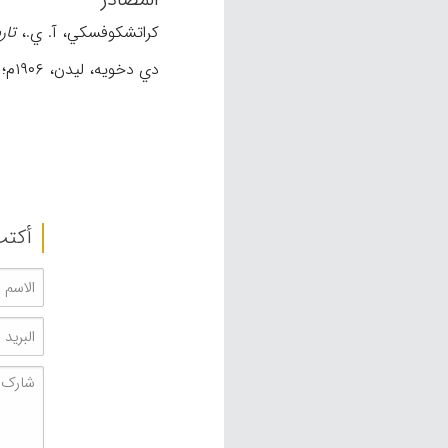
کراتشکوفسکي، آ. ي.،
تار
دي دخویه، لیدن، ۱۹۰۶م؛ منزوي، علي نقي،
أکتب