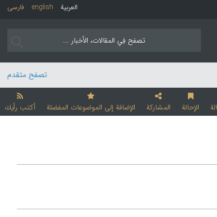
العربیة
english
فارسی
تصفح متقدم
لة
الإحالة
المشارکة
الإضافة إلی الموضوعات المفضلة
أکتب رأیك