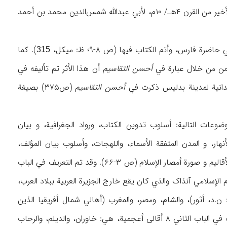
اسم کتاب معروف في الجغرافیة باللغة العربیة، من آثار الربع الأخیر من القرن ۴هـ/ ۱۰م، لأبي عبدالله شمس‌الدین محمد بن أحمد
). کما
315
أحسن التقاسیم
أن هذا الأثر تم تألیفه في
أحسن التقاسیم
(ص۳۷۵) بصیغة
عات التالیة: أسلوب تدوین الکتاب، ورواد الجغرافیة، و بیان
هار، و المدن المتفقة الأسماء، واللهجات، وأسلوب بیان المؤلف،
وخصائص کل إقلیم، والمراهب و تصنیفها، و الطرق، والقبب و المراقد الأسطوریة، وجدول للولاة و الأقالیم و صورة أمصار الإسلام (ص ۳-۶۶). وقد تم التعریف في الباب
في الباب الأول نصف العلام الإسلامي آنذاک والذي کان یقع خارج الجزیرة العربیة ببلاد العرب،
: ن.د، أثور)، والشام، ومصر، والمغرب (أهالي شمال أفریقیا الذین
استطاعوا أن یتعلموا اللغة العربیة بسبب اتحادهم مع العرب في الجنس)، عرباً. واستعرض المؤلف في الباب الثاني ۸ أقالی أعجمیة، هي: خاوران، والدیلم، والرحاب