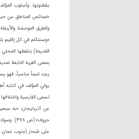
یقطنونها. وأسلوب المؤل
خصائص المناطق من حیث ال
والطرق الموحشة والأربطة
بمعنی القریة التابعة لمد
یجد اسماً مناسباً، فهو یس
یولي المؤلف في کتابه أهم