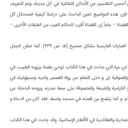
أحسن التقاسیم
عن الأماکن الثقافیة في کل مدینة، وتم التعریف
في فارس ومکتبات الري والبصرة ورامهرمز (ص ۴۱۳). وفي الحقیقة فإن هذه المواضیع تعین الباحث علی دراسة کیفیة اضمحلال کل
ة – علماً إن القضاة أقرب للحکام العرب من الطبقات الأخری –
باللغة العربیة الفصحی، کما کان المؤلف یجید الفارسیة أیضاً، وقد استعمل العبارات الفارسیة بشکل صحیح (ظ: ص ۴۳۲). کما ضمّن الجمل
ة ابن مرة التي جاءت في هذا الکتاب توحي بقصة برزویه الطبیب في
۳۶-۳۶۶). ویعتبر المؤلف مجالسة الفقهاء والصوفیة بل و حتی التعلم من رواة القصص واجبه ومسؤولیته في
۲-۳). کما یدل میله إلی أبي حنیفة و الکرامیة والشیعة والمتصوفة علی سعة صدره، وروحه الباحثة عن
إسلام. و کما یتضح من قصته في مسجد واسط، فقد کان من الدعاة و
صادیة والعقائدیة في الأقطار الإسلامیة. وقد جاءت في هذا الکتاب