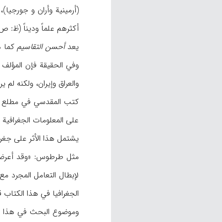
(أرمینیة وأران و جورجیا)
أکثرهم علماً ودیناً (ظ: ص ۲۵۷). ببدأ هذا القسم من الکتاب برسالة قصیرة في الجغرافیة لمؤلفها قباد (گواذ) الملک الساساني (
یعد
أحسن التقاسیم
کما ه
وفي الحقیقة فإن المؤلف 
والعراق وإیران، ولکنه لم 
علی المعلومات الجغرافیة (ص
لإبطال التعامل المجرد مع
الجغرافیا في هذا الکتاب ق
وموضوع البحث في هذا الکت