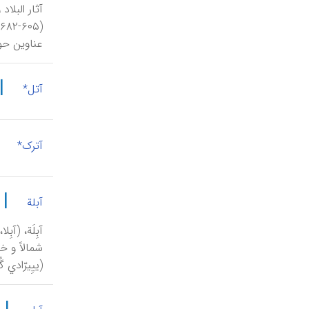
آثار البلا
عناوین حول
|
آتل*
|
آترک*
|
آبلة
(ییِیرّادي گ