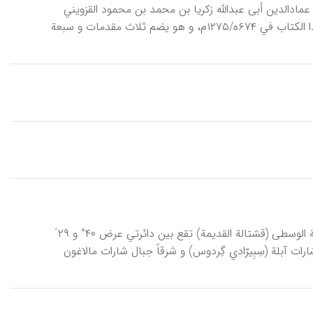
اني عمادالدین أبی عبدالله زکریا بن محمد بن محمود القزویني
(۶۰۵-۶۸۲ه/۱۲۰۸-۱۲۸۳م). یرجع نسب المؤلف الی انس بن مالک الأنصاري. ألف هذا الکتاب في ۶۷۴ه/۱۲۷۵م، و هو یضم ثلاث مقدمات و سبعة
آبِلَة، (آبِلا، آبیلا، آبولا، آڤِلا)، مدینة و قاعدة المقاطعة التي تحمل اسمها في اسبانیة الوسطی (قشتالة القدیمة) تقع بین دائرتي عرض ۴۰° و ۲۹´
د. یحدها شمالاً جبال شارات آبلة (سِبِیرّادي گِردوس) و شرقاً جبال شارات مالاغون