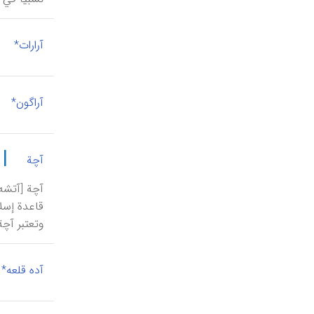
آرارات*
آراگون*
|
آچة
آچة [آتشه
قاعدة إسلا
وتعتبر آچة
آده قلعه*