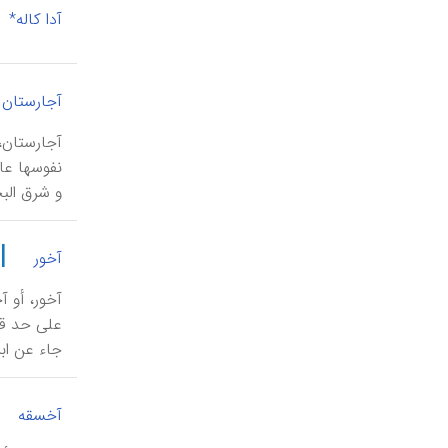
آدا کاله*
آجارستان
و شرق الب
|
آخور
آخور، أو 
جاء عن ابن
آخسقه