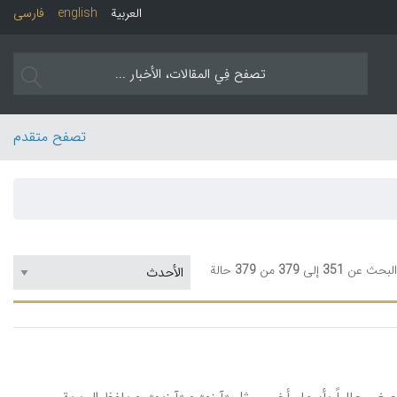
العربیة
english
فارسی
تصفح متقدم
البحث عن
351
إلی
379
من
379
حالة