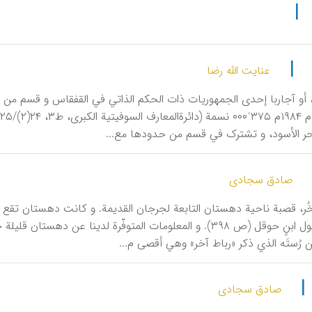
|
|
عنایت الله رضا
حر الأسود، و تشترک في قسم من حدودها مع...
صادق سجادی
آخُر، قصبة ناحیة دهستان التابعة لجرجان القدیمة. و کانت دهستان تقع
علی حد قول ابنٍ حوقل (ص ۳۹۸). و المعلومات المتوفّرة لدینا ع
 رُستَه الذي ذکر «رباط آخر» وهي أقصی م...
|
صادق سجادی