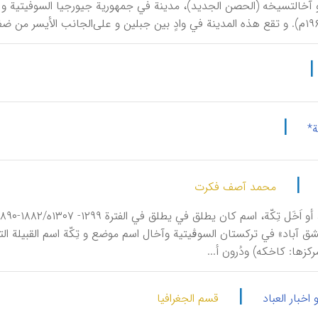
|
*
|
محمد آصف فکرت
شق آباد» في ترکستان السوڤیتیة وآخال اسم موضع و تِکّة اسم القبیلة الت
رکزها: کاخکه) ودُرون أ...
|
و اخبار العباد
قسم الجغرافیا