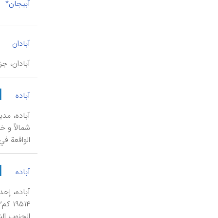
آبیجان*
|
آبادان
آبادان، جز
|
آباده
الواقعة في
|
آباده
آباده، إح
الجنوب الش