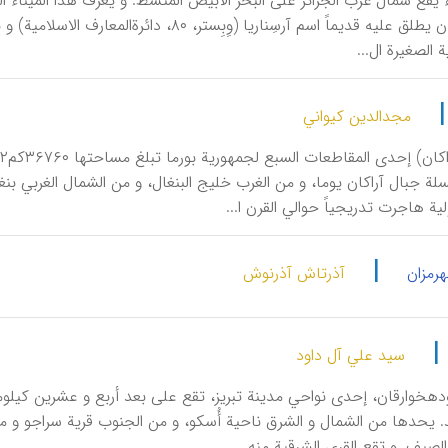
اء یقع شمال غرب الجزائر علی البحر الأبیض المتسط. و یعرف هذا المیناء الص
 الصغیرة ال...
مجدالدین کیواني
ة جبال آراکان یوما، و من الغرب خلیج البنغال، و من الشمال الغربي بنغل
لیة هاجرت تدریجیاً حوالي القرن ا...
|
هرمزان
آذرتاش آذرنوش
|
سید علي آل داود
دهخوارقان، إحدی نواحي مدینة تبریز، تقع علی بعد أربع و عشرین کیلومترا
یحدها من الشمال و الشرق ناحیة أُسکو، و من الجنوب قریة سراجو و من ا
الصیف. و تقع القری الشرقیة منه...