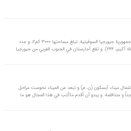
آجارستان، أو آجاربا إحدی الجمهوریات ذات الحکم الذاتي في القفقاس و قسم من جمهوریة جیورجیا السوفیتیة. تبلغ مساحتها ۳۰۰۰ کم۲، و عدد
نفوسها عام ۱۹۸۴م ۰۰۰ʿ۳۷۵ نسمة (دائرة‌المعارف السوفیتیة الکبری، ط۳، ۲۴(۲)/۵۲۵؛ آکینر، ۲۴۴). و تقع آجارستان في الجنوب الغربي من جیورجیا
 شمال میناء آبسکون (ن. م) و تبعد عن المیناء نحوست مراحل
ن دهستان قلیلة جداً و متناقضة. و یبدو أن أقدم ماکُتب في هذا المجال هو ما