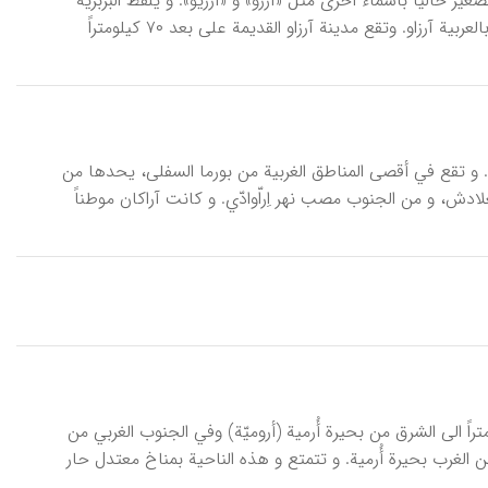
غیر حالیاً بأسماء أخری مثل «آرزو» و «آرزیو». و یلفظ البربریة
آرزیو، و کان یطلق علیه قدیماً اسم آرسِناریا (وِبِستر، ۸۰، دائرة‌المعارف الاسلامیة) و بالعربیة آرزاو. وتقع مدینة آرزاو القدیمة علی بعد ۷۰ کیلومتراً
آراکان، (أراکان) إحدی المقاطعات السبع لجمهوریة بورما تبلغ مساحتها ۳۶۷۶۰کم۲. و تقع في أقصی المناطق الغربیة من بورما السفلی، یحدها من
ادش، و من الجنوب مصب نهر اِراّوادّي. و کانت آراکان موطناً
ً الی الشرق من بحیرة أُرمیة (أرومیّة) وفي الجنوب الغربي من
لغرب بحیرة أُرمیة. و تتمتع و هذه الناحیة بمناخ معتدل حار