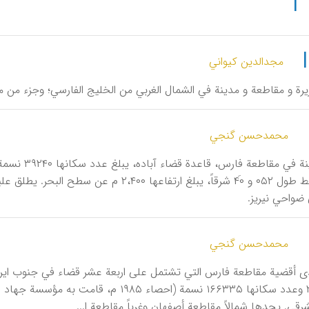
|
مجدالدین کیواني
یرة و مقاطعة و مدینة في الشمال الغربي من الخلیج الفارسي؛ و‌جزء من
محمدحسن گنجي
شمالاً و خط طول ۰۵۲ و ۴۰َ شرقاً، یبلغ ارتفاع
 ضواحي نیریز.
محمدحسن گنجي
دی أقضیة مقاطعة فارس التي تشتمل علی اربعة عشر قضاء في جنوب ایر
۱۹۵۱۴ کم۲ وعدد سکانها ۱۶۶۳۳۵ نسمة (احصا
رقي. یحدها شمالاً مقاطعة أصفهان وغرباً مقاطعة ا...