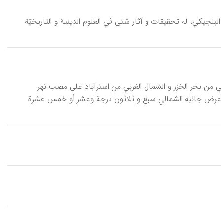
 واللغويّ البلجیکي، له تحقیقات و آثار شتی في العلوم‌ الدینیة و التاریخیّة
رقي من بحر الخزر و الشمال الغربي من استرآباد علی مصب نهر
عرض جانبه الشمالي سبع و ثلاثون درجة وعشر أو خمس عشرة