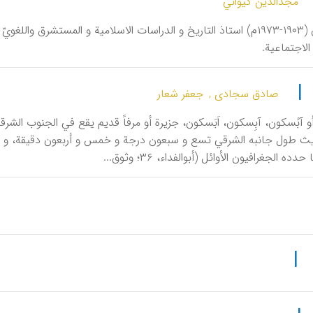
مجدالدین کیواني
آبل، آرمان (۱۹۰۳-۱۹۷۳م) استاذ التاریخ و الدراسات الاسلامیة و المستشرق
 الاجتماعیة.
|
صادق سجادی ,
جعفر شعار
و آبُسکون، آبِسکون، اَبَسکون، جزیرة أو مرفاً قدیم یقع في الجنوب الش
 طول جانبه الشرقي تسع و سبعون درجة و خمس و أربعون دقیقة، و 
ده الجغرافیون الأوائل (أبوالفداء، ۳۶؛ وثوق...
|