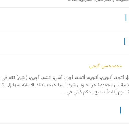
|
|
محمدحسن گنجي
]، آتجه، أتجین، أتجیه، أتشه، آچن، آشي، اتشم، آچین، (اشن) تقع في أ
میة في مجموعة جزر جنوبي شرق آسیا حیث انطلق الاسلام منها إلی کافة أرج
 الیوم إقلیماً یتمتع بحکم ذاتي في ...
|