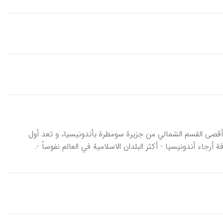
قصی القسم الشمالي من جزیرة سومطرة بأندونیسیا، و تعد أول
اء أندونیسیا - أکثر البلدان الاسلامیة في العالم نفوساً -.