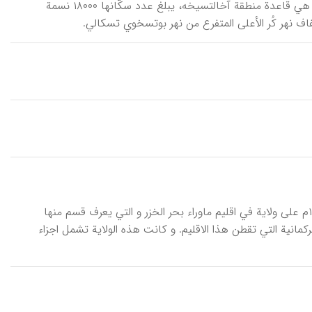
آخِسقه، أو آخالتسیخه (الحصن الجدید)، مدینة في جمهوریة جیورجیا السوفیتیة و هي قاعدة منطقة آخالتسیخه، یبلغ عدد سکّانها ۱۸۰۰۰ نسمة
آخال تِکّة، أو اَخَل تِکّة، اسم کان یطلق في یطلق في الفترة ۱۲۹۹- ۱۳۰۷ه/۱۸۸۲-۱۸۹۰م علی ولایة في اقلیم ماوراء بحر الخزر و التي یعرف قسم منها
رکمانیة التي تقطن هذا الاقلیم. و کانت هذه الولایة تشمل اجزاء