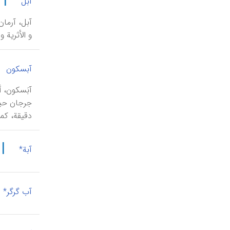
|
آبل
و الأثریة و
آبسکون
آبَسکون، أ
جرجان حیث
دقیقة، کما حد
|
آبة*
آب گرگر*