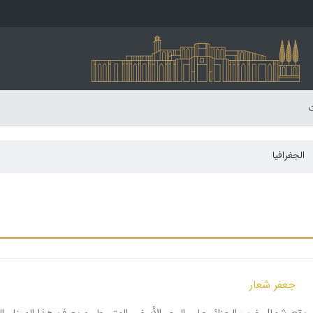
ت
الجغرافیا
جعفر شعار