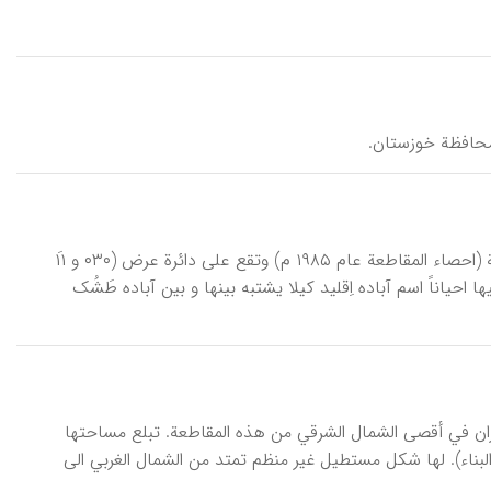
 محافظة خوزستان.
آباده، مدینة في مقاطعة فارس، قاعدة قضاء آباده، یبلغ عدد سکانها ۳۹۲۴۰ نسمة (احصاء المقاطعة عام ۱۹۸۵ م) وتقع علی دائرة عرض (۰۳۰ و ۱۱َ
ها ۲،۴۰۰ م عن سطح البحر. یطلق علیها احیاناً اسم آباده اِقلید کیلا یشتبه بینها و بین آباده طَشُک
ان في أقصی الشمال الشرقي من هذه المقاطعة. تبلع مساحتها
ء ۱۹۸۵ م، قامت به مؤسسة جهاد البناء). لها شکل مستطیل غیر منظم تمتد من الشمال الغربي الی