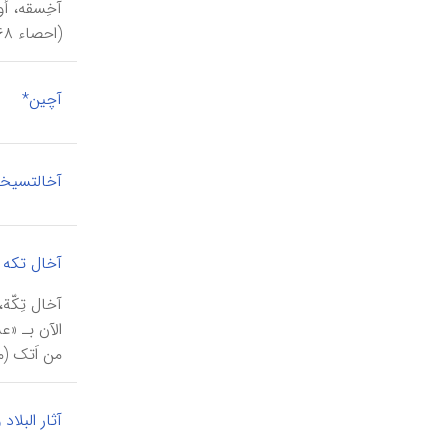
(احصاء ۱۹۶۸م). و تقع هذه المدینة في وادٍ بین جبلین و علی‌الجانب الأیسر من ضفاف نهر کُر الأعلی المتفرع من نهر بوتسخوي تسکالي.
|
آچین*
آخالتسیخة
آخال تکه
الآن بـ «ع
من اَتک (م
آثار البلاد 