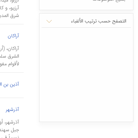
آرزاو، مین
شرق المدیة
التصفح حسب ترتیب الألفباء
|
آراکان
الشرق سلسل
لأقوام مغو
آذین بن ال
آذرشهر
آذرشهر، أو
جبل سهند. 
نسبیاً في 