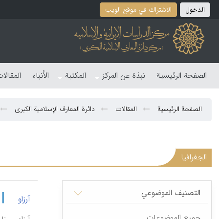
الدخول
الاشتراك في موقع الویب
الصفحة الرئیسیة
نبذة عن المرکز
المکتبة
الأنباء
المقالا
الصفحة الرئیسیة
المقالات
دائرة المعارف الإسلامیة الکبری
الجغرافیا
التصنیف الموضوعي
|
آرزاو
جمیع الموضوعات