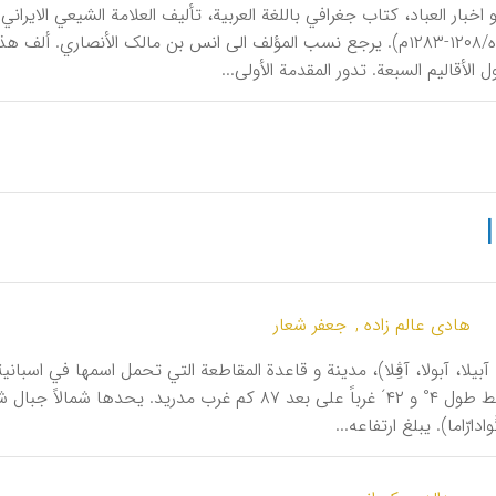
د و اخبار العباد، کتاب جغرافي باللغة العربیة، تألیف العلامة الشیعي الایر
 الأقالیم السبعة. تدور المقدمة الأولی...
هادی عالم زاده ,
جعفر شعار
شمالاً و خط طول ۴° و ۴۲´ غرباً علی بعد ۸۷ کم غرب مدری
ُوادارّاما). یبلغ ارتفاعه...