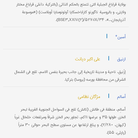
بولاية قراباغ الجبلية التي تتمتع بالحكم الذاتي (بالتركية: داغلي قراباغ مختار
ولايتي، و بالروسية: ناگورنو كاراباخسكايا آوتونومنايا ‌أوبلاست) («موسوعة
آذربايجان...»، IX/۳۴؛BSE۳,XXIV(۲)/۵۲۷).
|
أسبن*
|
علی اکبر دیانت
ازنیق
إزْنيق، ناحية و مدينة تاريخية إلی جانب بحيرة بنفس الاسم، تقع في الشمال
الشرقي من محافظة بورسه (بروسا) بتركيا.
|
مژگان نظامی
أسالم
أَسالِم، منطقة في طالش (تالش) تقع في السواحل الجنوبية الغربية لبحر
الخزر. طولها ۳۵ و عرضها ۱۱كم، تجاور بحر الخزر شرقاً ومرتفعات خلخال غرباً
(كيهان، ۲/۲۸۰)، و يبلغ ارتفاعها عن مستوى سطح البحر حوالي ۳۰ متراً
(پاپلي، ۵۵).