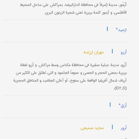
أَزَمّور، مدينة (مرفأ في محافظة الدارالبيضاء بمراكش علی ساحل المحيط
الأطلسي. و أزمور كلمة بربرية تعني شجرة الزيتون البري.
|
ازمید*
|
مهران ارزنده
أزرو
أَزْرو، مدينة جبلية صغيرة في محافظة مكناس وسط مراكش. و أزرو لفظة
بربرية بمعنی الحجر و الحصی و عموماً الجلمود و التي تطلق علی الكثير من
أرياف شمال أفريقيا الواقعة علی سفوح، أو أعالي الجلاميد و المناطق الحجرية
(EI۲,S).
|
أزق*
|
مجید سمیعی
أرور