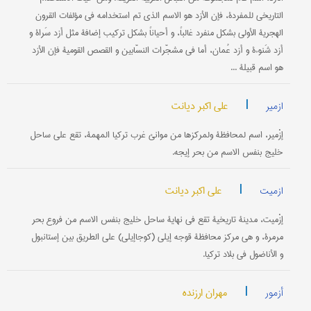
التاريخي للمفردة، فإن الأزد هو الاسم الذي تم استخدامه في مؤلفات القرون
الهجرية الأولی بشكل منفرد غالباً، و أحياناً بشكل تركيب إضافة مثل أزد سَراة و
أزد شَنوءة و أزد عُمان، أما في مشجّرات النسّابين و القصص القومية فإن الأزد
هو اسم قبيلة ...
|
علی اکبر دیانت
ازمیر
إزْمير، اسم لمحافظة ولمركزها من موانئ غرب تركيا المهمة، تقع علی ساحل
خليج بنفس الاسم من بحر إيجه.
|
علی اکبر دیانت
ازمیت
إزْميت، مدينة تاريخية تقع في نهاية ساحل خليج بنفس الاسم من فروع بحر
مرمرة، و هي مركز محافظة قوجه إيلي (كوجاإيلي) علی الطريق بين إستانبول
و الأناضول في بلاد تركيا.
|
مهران ارزنده
أزمور