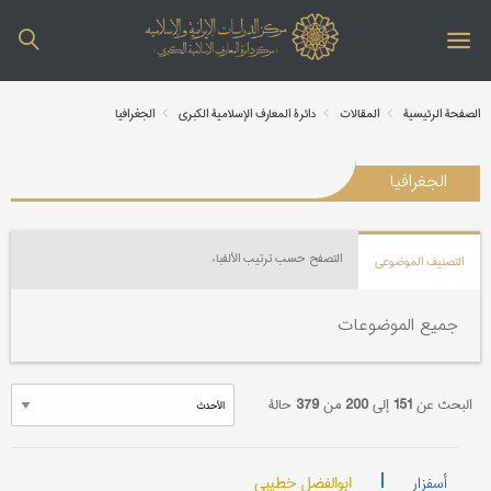
الصفحة الرئیسیة
المقالات
دائرة المعارف الإسلامیة الکبری
الجغرافیا
الجغرافیا
التصفح حسب ترتیب الألفباء
التصنیف الموضوعي
جمیع الموضوعات
البحث عن
151
إلی
200
من
379
حالة
|
ابوالفضل خطیبی
أسفزار