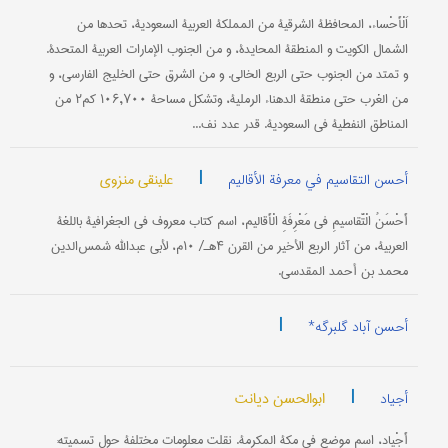
اَلْأَحْساء، المحافظة الشرقیة من المملکة العربیة السعودیة، تحدها من
الشمال الکویت و المنطقة المحایدة، و من الجنوب الإمارات العربیة المتحدة.
و تمتد من الجنوب حتی الربع الخالي. و من الشرق حتی الخلیج الفارسي، و
من الغرب حتی منطقة الدهناء الرملیة، وتشکل مساحة ۱۰۶,۷۰۰ کم۲ من
المناطق النفطیة في السعودیة. قدر عدد نف...
|
علینقی منزوی
أحسن التقاسیم في معرفة الأقالیم
أَحْسَنُ الْتَّقاسیمِ في مَعْرِفَةِ الْأَقالیم، اسم کتاب معروف في الجغرافیة باللغة
العربیة، من آثار الربع الأخیر من القرن ۴هـ/ ۱۰م، لأبي عبدالله شمس‌الدین
محمد بن أحمد المقدسي.
|
أحسن آباد گلبرگه*
|
ابوالحسن دیانت
أجیاد
أَجْیاد، اسم موضع في مکة المکرمة. نقلت معلومات مختلفة حول تسمیته: