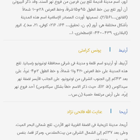
أَرور، اسم مدينة قديمة تقع بين فرعين من فروع نهر السند. وقد ذكر البيروني
أن أرور تقع بين خط الطول ۹۵°و۱۵´شرقاً، وخط العرض ۲۸°و۱۰´ شمالاً
(القانون...،۲/۵۶۱). تسميتها: أوردت المصادر الإسلامية اسم هذه المدينة
بأشكال مختلفة هي: أرور (م. ن، تحقيق...، ۱۶۴، ۲۱۶؛ كوفي، ۲۱، مخ‍ )، الرور
(البلاذري، ۴۳۹-۴۴۰؛ الإصطخري، ۱...
|
یونس کرامتي
أرنیط
أَرْنيط، أو أرنيدو اسم قلعة و مدينة في شرقي محافظة لوغرونيو ب‍‍‍إسبانيا. تقع
هذه المدينة علی خط العرض °۴۲ و۱۱´ شمالاً، و خط الطول ۲°و۴´ غرباً، علی
بعد ۴۳كم إلی الجنوب الشرقي من لوغرونيو، علی الجانب الأيسر لضفة نهر
سيداكوس (ظ: EI۲، حيث ذكر الاسم خطاً بشكل: سيكادوس) أحد فروع نهر
إبرُه، علی أرض مرتفعة خصبة (ن.ص؛...
|
عنایت الله فاتحي نژاد
أریحا
أَريحا، مدينة تاريخية في الضفة الغربية لنهر الأردن‌، تقع‌ شمالي البحر الميت‌.
وعلى‌ بعد ۳۷كم‌ إلى‌ الشمال‌ الشرقي من‌ بيت‌المقدس‌، ومركز قضاء بنفس‌