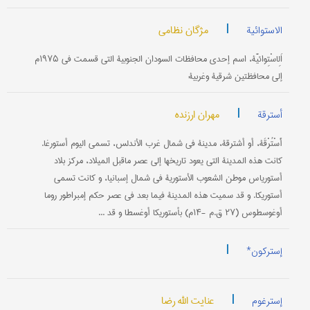
|
مژگان نظامی
الاستوائیة
اَلِاسْتِوائيَّة، اسم‌ إحدى‌ محافظات‌ السودان‌ الجنوبية التي قسمت‌ في ۱۹۷۵م‌
إلى‌ محافظتين‌ شرقية وغربية:
|
مهران ارزنده
أسترقة
أَسْتُرْقَة، أو أشترقة، مدينة في شمال غرب الأندلس، تسمی اليوم أستورغا.
كانت هذه المدينة التي يعود تاريخها إلی عصر ماقبل الميلاد، مركز بلاد
أستورياس موطن الشعوب الأستورية في شمال إسبانيا، و كانت تسمی
أستوريكا. و قد سميت هذه المدينة فيما بعد في عصر حكم إمبراطور روما
أوغوسطوس (۲۷ ق.م -۱۴م) بأستوريكا أوغسطا و قد ...
|
إسترکون*
|
عنایت الله رضا
إسترغوم