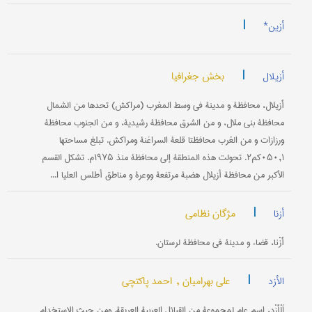
|
أزین*
|
بخش جغرافیا
أزیلال
أَزيلال، محافظة و مدينة في وسط المغرب (مراكش) تحدها من الشمال
محافظة بني ملال، و من الشرق محافظة رشيدية، و من الجنوب محافظة
ورزازات و من الغرب محافظتا قلعة السراغنة ومراكش. تبلغ مساحتها
۰۵۰,۱كم۲. تحولت هذه المنطقة إلی محافظة منذ ۱۹۷۵م. تشكل القسم
الأكبر من محافظة أزيلال هضبة مرتفعة ووعرة و مناطق أطلس العليا ا...
|
مژگان نظامی
أزنا
أَزْنا، قضاء و مدينة في محافظة لرستان.
|
علي بهرامیان ,
احمد پاکتچی
الأزد
اَلْأَزْد،‌ اسم عام لمجموعة من القبائل العربية العريقة. ومن حيث الاستخدام