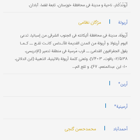
أَرْوَنْدْكَنار، ناحية و مدينة في محافظة خوزستان‌، تابعة لقضاء آبادان‌.
|
مژگان نظامی
أریولة
أُرْيولَة، مدينة في محافظة أليكانته في الجنوب الشرقي من إسبانيا، تدعی
اليوم أريئولا. و أريولة من المدن القديمة للأنـدلس كانـت تقـع ــ كـمـا
يقول الجغرافيون القدامی ــ قرب مُرسية في منطقة تدمير (الإدريسي،
۲/۵۳۸؛ ياقوت، ۱/۴۰۳). وتعني كلمة أريولة بالاتينية، الذهبية (ابن الدلائي،
۱۰؛ ابن عبدالمنعم، ۶۷). و تقع الم...
|
أرین*
|
أرمینیة*
|
محمدحسن گنجي
أحمدآباد