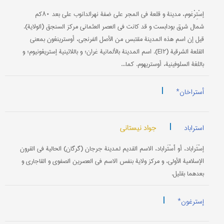
إسْتِرْغوم، مدينة و قلعة في المجر على ضفة نهرالدانوب علی بعد ۸۰كم
شمال شرق بودابست و قد كانت في العصر العثماني مركز السنجق (الولاية).
قيل إن اسم هذه المدينة مقتبس من الأصل الفرنجي، أوسترينغون بمعنی
القلعة الشرقية (EI۲). اسم المدينة بالألمانية غران؛ و باللاتينية إستريغونيوم؛ و
باللغة السلوفينية، أوستريهوم. كما...
|
أستراخان*
|
جواد نیستانی
استراباد
إسْتَراباد، أو أَسْتَراباد، الاسم القدیم لمدینة جرجان (گرگان) الحالیة في القرون
الإسلامیة الأولی، و مرکز ولایة بنفس الاسم في العصرين الصفوي و القاجاري و
بعدهما بقلیل.
|
إسترغون*