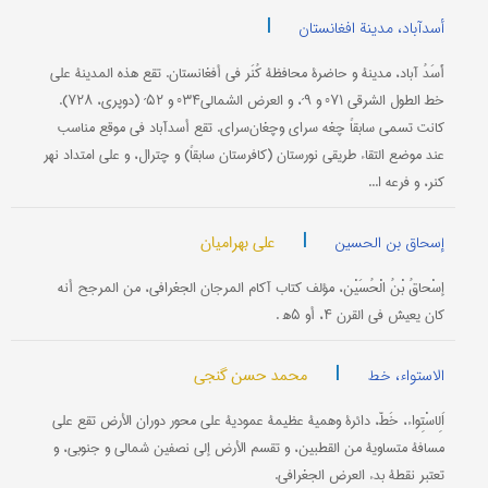
|
أسدآباد، مدینة افغانستان
أَسَدُ آباد، مدينة و حاضرة محافظة كُنَر في أفغانستان‌. تقع‌ هذه‌ المدينة على‌
خط الطول‌ الشرقي ۷۱° و ۹´، و العرض‌ الشمالي۳۴° و ۵۲´ (دوپري،‌ ۷۲۸).
كانت‌ تسمى‌ سابقاً چغه‌ سراي وچغان‌‌سراي. تقع‌ أسدآباد في موقع‌ مناسب‌
عند موضع‌ التقاء طريقي نورستان‌ (كافرستان‌ سابقاً) و چترال‌، و على‌ امتداد نهر
كنر، و فرعه‌ ا...
|
علي بهرامیان
إسحاق بن الحسین
إسْحاقُ‌ بْنُ‌ الْحُسَيْن‌، مؤلف‌ كتاب‌ آكام‌ المرجان‌ الجغرافي، من‌ المرجح‌ أنه‌
كان‌ يعيش‌ في القرن‌ ۴، أو ۵ه‍ .
|
محمد حسن گنجی
الاستواء، خط
اَلِاسْتِواء، خَطّ، دائرة وهمية عظیمة عمودیة علی محور دوران الأرض تقع علی
مسافة متساویة من القطبین، و تقسم الأرض إلی نصفین شمالي و جنوبي، و
تعتبر نقطة بدء العرض الجغرافي.