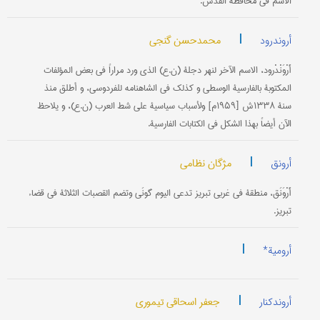
الاسم‌ في محافظة القدس‌.
|
محمدحسن گنجي
أروندرود
أَرْوَنْدْرود، الاسم الآخر لنهر دجلة (ن.ع) الذي ورد مراراً في بعض المؤلفات
المكتوبة بالفارسية الوسطى و كذلك في الشاهنامه للفردوسي، و أطلق منذ
سنة ۱۳۳۸ش [۱۹۵۹م] ولأسباب سياسية على شط العرب (ن.ع)، و يلاحظ
الآن أيضاً بهذا الشكل في الكتابات الفارسية.
|
مژگان نظامی
أرونق
أَرْوَنَق‌، منطقة في غربي تبريز تدعى‌ اليوم‌ گونَي وتضم القصبات‌ الثلاثة في قضاء
تبريز.
|
أرومیة*
|
جعفر اسحاقی تیموری
أروندکنار