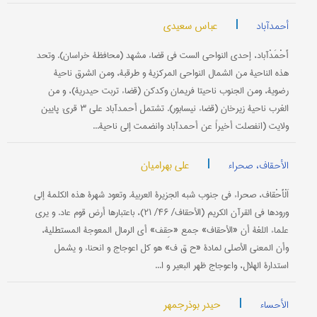
|
عباس سعیدي
أحمدآباد
أَحْمَدْآباد، إحدی النواحي الست في قضاء مشهد (محافظة خراسان). وتحد
هذه الناحیة من الشمال النواحي المرکزیة و طرقبة، ومن الشرق ناحیة
رضویة، ومن الجنوب ناحیتا فریمان وکدکن (قضاء تربت حیدریة)، و من
الغرب ناحیة زیرخان (قضاء نیسابور). تشتمل أحمدآباد علی ۳ قری: پایین
ولایت (انفصلت أخیراً عن أحمدآباد وانضمت إلی ناحیة...
|
علي بهرامیان
الأحقاف، صحراء
اَلْأَحْقاف، صحراء في جنوب شبه الجزیرة العربیة. وتعود شهرة هذه الکلمة إلی
ورودها في القرآن الکریم (الأحقاف/ ۴۶/ ۲۱)، باعتبارها أرض قوم عاد. و یری
علماء اللغة أن «الأحقاف» جمع «حِقف» أي الرمال المعوجة المستطلیة،
وأن المعنی الأصلي لمادة «ح ق ف» هو کل اعوجاج و انحناء و یشمل
استدارة الهلال، واعوجاج ظهر البعیر و ا...
|
حیدر بوذرجمهر
الأحساء