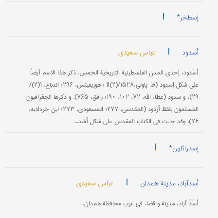
|
إسطخر*
|
عباس سعیدي
أسدود
أَسْدود، إحدی المدن الفلسطینیة التاریخیة الخمس. ذکر هذا الاسم أیضاً
علی شکل إسدود (ظ: پاولي،II(۲)/۱۵۲۸ ؛ هوريفيتس، ۲۹۶؛ الدباغ، ۱(۲)/
۲۹)، و سدود (عطاء الله، ۷۲، ۱۰۲، ۱۹۰؛ رافق، ۷۶۵). و ذکرها الجغرافیون
المسلمون بلفظ أَزدود (المقدسي، ۲۷۷؛ المسعودي، ۲۷۳؛ ابن خرداذبه،
۷۶). وقد جاءت في الکتاب المقدس علی شکل أَشد...
|
إسدرائلون*
|
عباس سعیدي
أسدآباد، مدینة همدان
أَسَدُ آباد، مدينة و قضاء في غرب محافظة همدان.