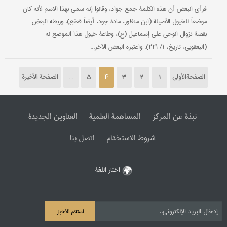
فرأی البعض أن هذه الکلمة جمع جواد، وقالوا إنه سمي بهذا الاسم لأنه کان
موضعاً للخیول الأصیلة (ابن منظور، مادة جود، أیضاً قعقع). وربطه البعض
بقصة نزوال الوحي علی إسماعیل (ع)، وطاعة خیول هذا الموضع له
(الیعقوبي، تاریخ، ۱/ ۲۲۱). واعتبره البعض الآخر...
الصفحةالأولی
1
2
3
4
5
...
الصفحة الأخیرة
نبذة عن المرکز
المساهمة العلمیة
العناوین الجدیدة
شروط الاستخدام
اتصل بنا
اختار اللغة
استلام الأخبار