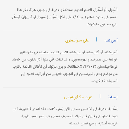
أَسْفِزار، أو أَسْفُزار، الاسم‌ القديم‌ لمنطقة و مدينة في جنوب‌ هراة. ذكر هذا
الاسم‌ في حدود العالم‌ (ص‌ ۹۲) على‌ شكل‌ أَسْبُزار (أسبوزار أو أسپوزار) أيضاً و
على‌ حد قول‌ ماركورات‌
|
علي میرأنصاري
أسروشنة
أُسْروشَنَة، أو أشروسنة، أو سروشنة، الاسم‌ القديم‌ لمنطقة في ماوراءالنهر
الواقعة بين‌ سمرقند و نهرسيحون‌، و قد تبقت‌ الآن‌ منها آثار بالقرب‌ من‌ خجند
في‌طاجيكستان‌ (GSE,XXVII/۷۰۲). و يرى‌ بارتولد أن‌ الأطلال‌ القائمة بالقرب‌
من‌ موضع‌ يدعى‌ شهرستـان‌ في الجنوب‌ الغربـي من‌ أوراتبه‌، تعـود إلى‌
أسروشنـة ( گزيد...
|
عزت ملا ابراهیمی
إسطبة
إسْطَبَة، مدينة في الأندلس‌ تسمى‌ الآن‌ إستپا. كانت‌ هذه‌ المدينة العريقة التي
تعود قدمتها إلى‌ قرون‌ قبل‌ ميلاد المسيح‌، تسمى‌ في عصر الإمبراطورية
الرومية أستاپة، و هي نفس‌ المدينة