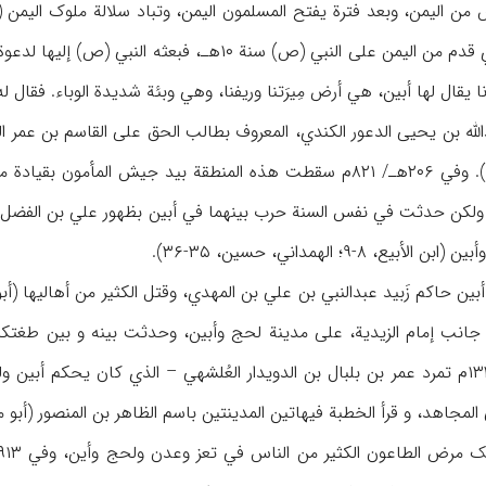
أن فروة بن مُسیک المرادي قدم من الیمن علی النبي (ص
ا یقال لها أبین، هي أرض مِیرَتنا وریفنا، وهي وبئة شدیدة الوباء. فقال له النبي
/۷۴۷م ثار عبدالله بن یحیی الدعور الکندي، المعروف بطالب الحق علی القاسم 
ولکن حدثت في نفس السنة حرب بینهما في أبین بظهور علي بن الفضل البا
-۹؛ الهمداني، حسین، ۳۵-۳۶).
وفي شعبان ۷۲۳/ آب ۱۳۲۳م تمرد عمر بن بلبال بن الدویدار العُلشهي – الذي کان 
مجاهد، و قرأ الخطبة فيهاتین المدینتین باسم الظاهر بن المنصور (أبو مخرمة، 