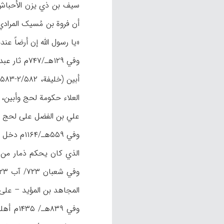
«یا رسول الله إن أرضاً عندن
وفي ۱۲۹هـ
العلاء حکومة لحج وأبین، 
علي بن الفضل علی لحج وأبین (ابن الأبیع، ۸
المجاهد بن المؤید – علی ال