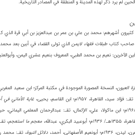
ن
 کثیرون أشهرهم: محمد بن علي بن عمر بن عبدالعزیز بن أبي قرة الذي ک
، صاحب کتاب
طبقات فقهاء لایمن
رّة العیون
، النسخة المصورة الموجودة في مکتبة المرکز؛ ابن سعید المغرب
تقـ: فؤاد سید، القاهرة، ۱۹۵۷م؛ ابن القاسم، یحیی،
غایة الأماني في أخ
الإکمال
، تقـ: عبدالرحمان المعلمي الیماني، حیدرآبادالدکن، ۱۳۸۱هـ؛ 
بکري، عبدالله،
معجم ما استعجم
، تقـ: مص
بونعیم الأصفهاني، أحمد،
دلائل النبوة