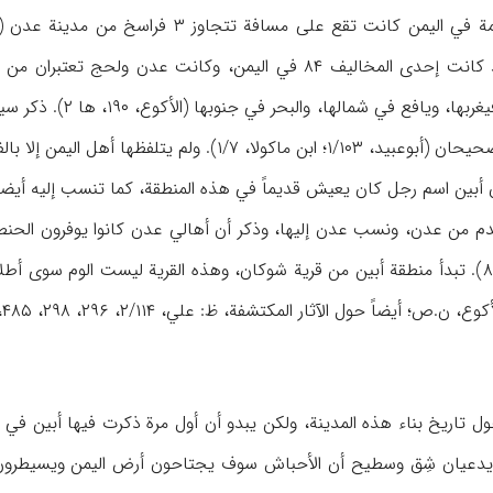
الیمن، وتقع منطقة لح
 الیمن إلا بالفتحة، وتلفظها الآخر هو یَبیَن (یاقوت، ۱/۱۱۰).
بین اسم رجل کان یعیش قدیماً في هذه المنطقة، کما تنسب إلیه أیضاً
دم من عدن، ونسب عدن إلیها، وذکر أن أهالي عدن کانوا یوفرون الحنط
قری و مزارع کثیرة (ص ۸۵). تبدأ منطقة أبین من قریة شوکان، وهذه القریة لیست الوم
 تاریخ بناء هذه المدینة، ولکن یبدو أن أول مرة ذکرت فیها أبین في ال
یدعیان شِق وسطیح أن الأحباش سوف یجتاحون أرض الیمن ویسیطرون عل