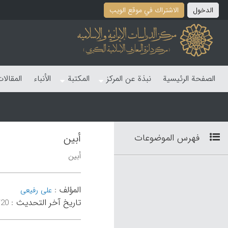
الدخول
الاشتراك في موقع الویب
الصفحة الرئیسیة
نبذة عن المرکز
المکتبة
الأنباء
المقالا
فهرس الموضوعات
أبین
أبین
المؤلف
:
علی رفیعی
تاریخ آخر التحدیث
:
۱۹:۵۶