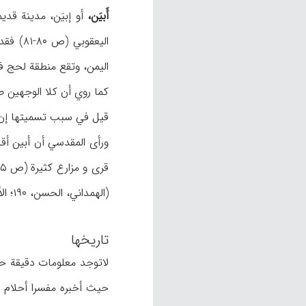
أَبیَن،
کما روي أن کلا الوجهین صحیحان (أبوعبید، ۱/۱۰۳؛ ابن ماکولا، ۱/۷). ولم یتلفظها أهل
قیل في سبب تسمیتها إن أ
ورأی المقدسي أن أبین أق
(الهمداني، الحسن، ۱۹۰؛ الأکوع، ن.ص؛ أیضاً حول الآثار المکتشفة، ظ: علي، ۲/۱۱۴، ۲۹۶، ۲۹۸، ۴۸۵، ۳/۴۷۹).
تاریخها
لاتوجد معلومات دقیقة حول
حیث أخبره مفسرا أحلام 