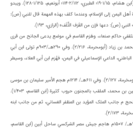
سیف بن ذي یزن الأحباش من الیمن، وبعد فترة یفتح المسلمون الیمن، وتباد سلالة ملوک الیمن (ابن هشام، ۱/۱۵-۱۹؛ الطبري، ۲/۱۱۲-۱۱۴؛ أبونعیم، ۱/۱۲۵-۱۲۸). ویبدو
) سنة ۱۰هـ، فبعثه النبي (ص) إلیها لدعوة أهل الیمن إلی الإسلام، وعندما کلف بهذه المهمة قال للنبي (ص):
 (ص): دعها فإن من القَرَف التَّلَف» (الرازي، ۱۹۳).
بن عمر الثقفي حاکم صنعاء، وهَزم القاسم في موضع یدعی الجانح من قری
أبین (خلیفة، ۲/۵۸۲-۵۸۳). وفي ۲۰۶هـ/ ۸۲۱م سقطت هذه المنطقة بید جیش المأمون بقیادة محمد بن زیاد (أبومحرمة، ۲/۲۱۶). وفي ۲۹۰هـ/۹۰۳م تولی ابن أبي
طني، الداعي الإسماعیلي في الیمن، فهُزم ابن أبي العلاء، وسیطر
وفي ۵۵۹هـ/۱۱۶۴م دخل أبین حاکم زَبید عبدالنبي بن علي بن المهدي، وقتل الکثیر من أهالیها (أبومخرمة، ۲/۱۲۷). وفي ۶۱۱هـ/ ۱۲۱۴م هجم الأمیر سلیمان بن موسی
الذي کان یحکم ذمار من جانب إمام الزیدیة، علی مدینة لحج وأبین، وحدثت بینه و بین طغتکین بن محمد، الملقب بالمجنون حروب کثیرة (ابن القاسم، ۱/۴۰۳).
یحکم أبین ولحج م جانب الملک المؤید بن المظفر الغساني، ثم من جانب ابنه
۲/۱۷۳).
وفي ۸۳۹هـ/ ۱۴۳۵م أهلک مرض الطاعون الکثیر من الناس في تعز وعدن ولحج وأین، وفي ۹۱۳هـ/ ۱۵۰۷م هاجم جیش مصر الشرکسي ساحل أبین (ابن القاسم،