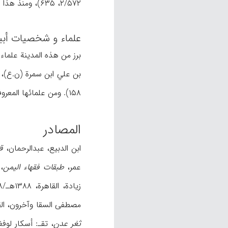
۲/۵۷۲، ۶۳۵)، ومنذ هذا الحین لم یرد ذکر لهذه المدینة و المنطقة في المصادر التاریخیة.
علماء و شخصیات أبی
برز من هذه المدینة علماء
بن علي ابن سمرة (ن.ع)
۱۵۸). ومن علمائها المعروفین الآخرین: نعیم بن محمد الطبي، المعروف بنعیم عشري الیمن، وأبوالعتیق أبوبکر بن أحمد العبدي (م.ن، ۱۹۵-۱۹۶).
المصادر
ابن الدبیع، عبدالرحمان،
ق
عمر،
طبقات فقهاء الیمن
، 
زیادة، القاهرة، ۱۳۸۸هـ/۱۹۶۸م؛ ابن ماکولا، علي،
مصطفی السقا وآخرون، القاهرة، ۱۳۵۵هـ/ ۱۹۳۶م؛ أبوعبید ال
ثغر عدن
، تقـ: أسکار لوفغرن، لیدن، ۱۹۳۶م؛ أ