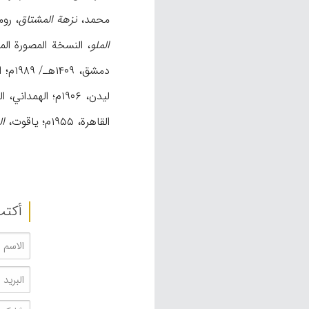
محمد،
نزهة المشتاق
، روما، ۱۸۸۳م؛ ال
الملو
، النسخة المصورة ال
دمشق، ۱۴۰۹هـ/ ۱۹۸۹م؛ الطبري،
لیدن، ۱۹۰۶م؛ الهمداني، الحسن،
القاهرة، ۱۹۵۵م؛ یاقوت،
ال
أکتب