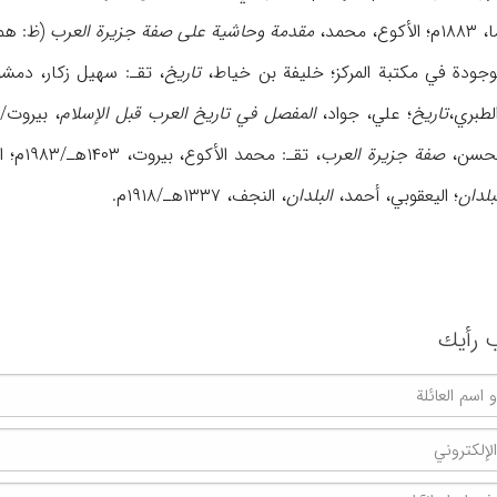
أکوع، محمد،
مقدمة وحاشیة علی صفة جزیرة العرب
(ظ: همـ
موجودة في مکتبة المرکز؛ خلیفة بن خیاط،
تاریخ
، تقـ: سهیل زکار، دمشق، ۱۹۶۸م؛ الرازي، 
تاریخ
؛ علي، جواد،
المفصل في تاریخ العرب قبل الإسلام
، بیروت/ بغداد، ۱۹۶۸
صفة جزیرة العرب
، تقـ: محمد الأکوع، بیروت، ۱۴۰۳هـ/۱۹۸۳م؛ الهمداني، حسین،
بلدان
؛ الیعقوبي، أحمد،
البلدان
، النجف، ۱۳۳۷هـ/۱۹۱۸م.
 رأیك