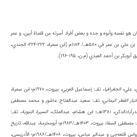
ان هو نفسه وأبوه و جده و بعض أفراد أسرته من قضاة أبین، و عمر
الذي تولی القضاء في أبین بعد محمد بن علي بن عمر في ۵۸۰هـ/ ۱۱۸۴م (ابن سمرة، ۲۲۲-۲۲۴؛ الجندي،
ي، علي،
الجغرافیا
، تقـ: إسماعیل العربي، بیروت، ۱۹۷۰م؛ ابن سمرة،
بار القطر الیماني
، تقـ: سعید عبدالفتاح عاشور و محمد مصطفی
ابن هشام، عبدالملک،
السیرة النبویة
، تقـ:
طفی السقا، بیروت، ۱۴۰۳هـ/۱۹۸۳م؛ أبومخرمة، عبدالله،
تاریخ
، تقـ: محمد رواس قلعه‌جي و عبدالبر عباس، بیروت، ۱۴۰۶هـ/۱۹۸۶م؛ الأدریسي،