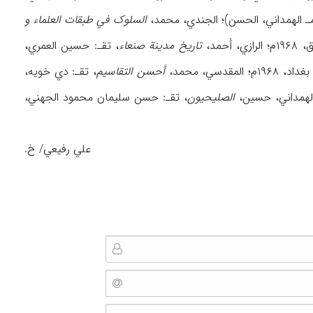
 الهمداني، الحسن)؛ الجندي، محمد،
السلوک في طبقات العلماء و
أحمد،
تاریخ مدینة صنعاء
، تقـ: حسین العمري،
م؛ المقدسي، محمد،
أحسن التقاسیم
، تقـ: دي خویه،
الصلیحیون
، تقـ: حسن سلیمان محمود الجهني،
علي رفیعي/ خ.