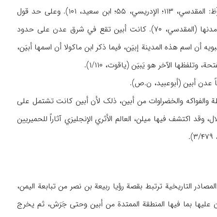
أو إبیَن، مدینة قدیمة في الیمن کانت تقع علی مسافة تتجاوز ۳ فراسخ من مدینة عدن (ظ: المقدسي، ۱۱۳؛ الإدریسي، ۵۵؛ ابن سعید، ۱۰۱). وعلی حد قول
الیعقوبي (ص ۸۰-۸۱) فقد کانت إحدی المخالیف ۸۴ في الیمن، وکانت عدن ولحج تعتبران من مدنها (المقدسي، ۷۰). کانت أبین تقع في شرق عدن علی حدود
ج فيغربها، ویافع في شمالها، والبحر في جنوبها (الأکوع، ۱۹۰، ها ۲). ذکر سیبویه أن اسم هذه المدینة إبیَن، فیما ذکر ابن ماکولا أن اسمها أبیَن،
 عدن أبین (أبوعبید، ن.ص).
ة والفواکه والخضراوات من أبین، ذلک لأن أبین کانت تشتمل علی
 سوی أطلال، وقد اکتشف فیها میلن، العالم الأثري الإنجلیزي آثاراً للحمیریین
مصادر التاریخیة ترتبط بقصة رؤیا ربیعة بن نصر من تبابعة الیمن،
یها بما فیها المنطقة الممتدة من أبین وحتی جَرَش، ثم یخرج