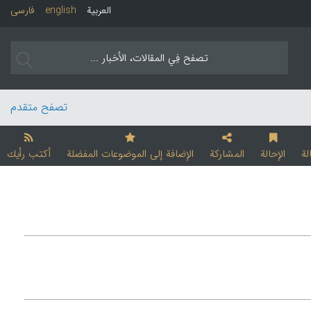
العربیة
english
فارسی
تصفح متقدم
لة
الإحالة
المشارکة
الإضافة إلی الموضوعات المفضلة
أکتب رأیك