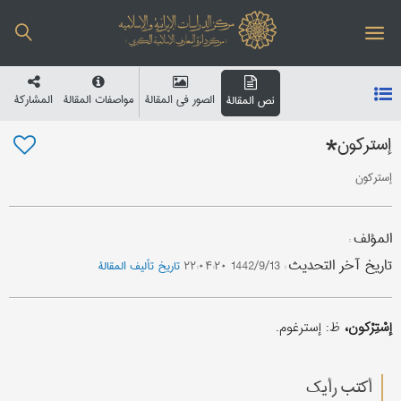
الصور في المقالة
مواصفات المقالة
المشارکة
نص المقالة
إسترکون*
إسترکون
المؤلف
:
تاریخ آخر التحدیث
:
1442/9/13 ۲۲:۰۴:۲۰
تاریخ تألیف المقالة
إسْتِرْكون،
ظ: إسترغوم.
أکتب رأیك