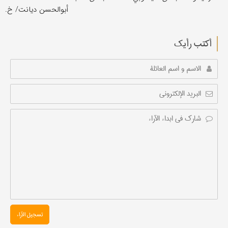
أبوالحسن دیانت/ خ.
أکتب رأیك
تسجیل الآراء