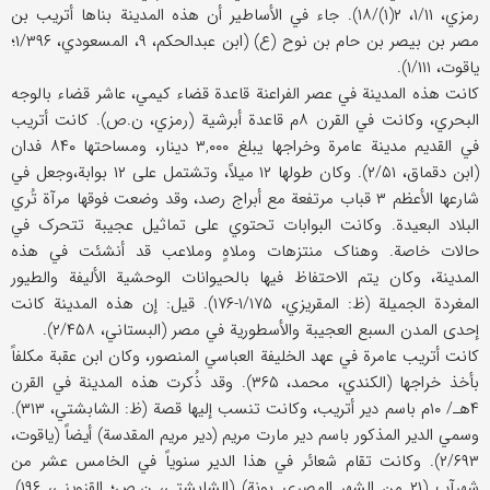
رمزي، ۱/۱۱، ۲(۱)/۱۸). جاء في الأساطیر أن هذه المدینة بناها أتریب بن
مصر بن بیصر بن حام بن نوح (ع) (ابن عبدالحکم، ۹، المسعودي، ۱/۳۹۶؛
یاقوت، ۱/۱۱۱).
کانت هذه المدینة في عصر الفراعنة قاعدة قضاء کیمي، عاشر قضاء بالوجه
البحري، وکانت في القرن ۸م قاعدة أبرشیة (رمزي، ن.ص). کانت أتریب
في القدیم مدینة عامرة وخراجها یبلغ ۳,۰۰۰ دینار، ومساحتها ۸۴۰ فدان
(ابن دقماق، ۲/۵۱). وکان طولها ۱۲ میلاً، وتشتمل علی ۱۲ بوابة،وجعل في
شارعها الأعظم ۳ قباب مرتفعة مع أبراج رصد، وقد وضعت فوقها مرآة تُري
البلاد البعیدة. وکانت البوابات تحتوي علی تماثیل عجیبة تتحرک في
حالات خاصة. وهناک منتزهات وملاهٍ وملاعب قد أنشئت في هذه
المدینة، وکان یتم الاحتفاظ فیها بالحیوانات الوحشیة الألیفة والطیور
المغردة الجمیلة (ظ: المقریزي، ۱/۱۷۵-۱۷۶). قیل: إن هذه المدینة کانت
إحدی المدن السبع العجیبة والأسطوریة في مصر (البستاني، ۲/۴۵۸).
کانت أتریب عامرة في عهد الخلیفة العباسي المنصور، وکان ابن عقبة مکلفاً
بأخذ خراجها (الکندي، محمد، ۳۶۵). وقد ذُکرت هذه المدینة في القرن
۴هـ/ ۱۰م باسم دیر أتریب، وکانت تنسب إلیها قصة (ظ: الشابشتي، ۳۱۳).
وسمي الدیر المذکور باسم دیر مارت مریم (دیر مریم المقدسة) أیضاً (یاقوت،
۲/۶۹۳). وکانت تقام شعائر في هذا الدیر سنویاً في الخامس عشر من
شهرآب (۲۱ من الشهر المصري بونة) (الشابشتي، ن.ص؛ القزویني، ۱۹۶).