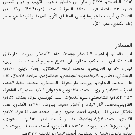
۱/۱۱۲؛ البغدادي، ۱/۲۳).و ذکر ابن دقماق ناحیتي أتریب و عین شمس
ضمن ۳۳ ناحیة في المنطقة الشرقیة بمصر (ص۴۲-۴۳). وذکر ابن
التختکان أتریب باعتبارها إحدی المناطق الأربع المهمة والفریدة في مصر
(ظ: الکندي، عمر، ۵۴).
المصادر
ابن دقماق، إبراهیم،
الانتصار لواسطة عقد الأمصار
، بیروت، دارالآفاق
الجدیدة؛ ابن عبدالحکم، عبدالرحمان،
فتوح مصر و أخبارها
، تقـ: توري،
لیدن، ۱۹۲۰م؛ الإدریسي، محمد،
نزهة المشتاق
. روما/ ناپلي، ۱۹۷۰م؛
البستاني، بطرس،
دائرة‌المعارف؛ البغدادي
، عبدالمؤمن، مراصد الاطلاع، تقـ:
علي محمد البجاوي، بیروت، دارالمعرفة؛ الدمشقي، محمد،
نخبة الدهر
،
لایبزک، ۱۹۲۳م؛ رمزي، محمد،
القاموس الجغرافي للبلاد المصریة
، القاهرة،
۱۹۵۳-۱۹۵۴م؛ الشابشتي، علي،
الدیارات
، تقـ: کورکیس عواد، بغداد، ۱۹۶۶م؛
القزویني،محمد،
آثار البلاد و أخبار العباد
، بیروت، ۱۹۸۴م؛ الکندي، عمر،
فضائل مصر
، تقـ: إبراهیم أحمد العدوي و علي محمد عمر، القاهرة، ۱۹۷۱م؛
الکندي، محمد،
الولاة والقضاة
، تقـ: ر. کست، لیدن، ۱۹۱۲م؛ المسعودي،
علي،
مروج‌الذهب
، بیروت، ۱۳۹۳هـ؛ المقریزي، أحمد،
الخطط
، بیروت، دار
صادر؛ یاقوت،
البلدان
؛ الیعقوبي، أحمد،
البلدان
، النجف، ۱۳۳۷هـ.