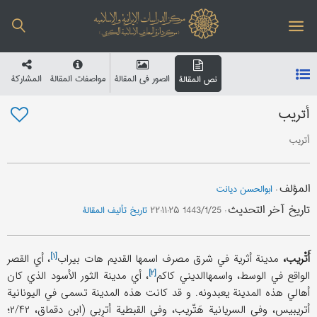
الصور في المقالة
مواصفات المقالة
المشارکة
نص المقالة
أتریب
أتریب
المؤلف
:
ابوالحسن دیانت
تاریخ آخر التحدیث
:
1443/1/25 ۲۲:۱۱:۲۵
تاریخ تألیف المقالة
[۱]
أَتْریب،
مدینة أثریة في شرق مصرف اسمها القدیم هات
بیراب
، أي القصر
[۲]
الواقع في الوسط، واسمها‌الدیني
کاکم
، أي مدینة الثور الأسود الذي کان
أهالي هذه المدینة یعبدونه. و قد کانت هذه المدینة تسمی في الیونانیة
أتریبیس، وفي السریانیة هَتّریب، وفي القبطیة أترِبي (ابن دقماق، ۲/۴۲؛