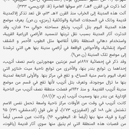
کما ذکرت في القرن ۴هـ/ ۱۲م سوقها العامرة (ظ: الإدریسي، ۳۳۳).
آلت هذه المدینة إلی الخراب منذ القرن ۷هـ ۱۳م، فل تعد تذکر إلاکمدینة
قدیمة وذلک في السجلات المالیة والوثائقیة (رمزي، ن.ص). یعرف موضع
هذه المدینة الیوم بتل أتریب وتبلغ مساحته حوالي ۲۰۰ فدان، وقد
اندثرت آثار المدینة بسبب نقل تربتها لتسمید الأراضي الزراعیة القریبة،
واستخدام دهالي المنطقة باقایا أنقاضها مثل الطوب الأحمر و الشقف
کمواد إنشائیة، والأحواض الواقعة في أراضي مدینة بنها هي التي ترشدنا
إلی موضع تلک المدینة (ن.ص۹).
وقد ذکر في إحصائیة ۱۸۹۷م اسم عزبتین مهجورتین باسم نصف أتریب،
إحداهما ن توابع بندر بنها، والأخری من توابع ناحیة میت خنازیر التي
تعرف الیوم باسم منیة السباع، و تقع في مرکز بنها. والأولی التابعة لمدینة
بنها ما تزال موجودة، وتعرف بتل أتریب لأنها تقع في قسم من موضع
مدینة أتریب القدیمة. و منذ ۱۹۴۲م فصلت منطقة نصف أتریب من الناحیة
الإداریة عن بندر بنها وسمیت أتریب (م.ن، ۲(۱)/۱۸).
کانت أتریب في وقت من الأوقات مرکز ناحیة واسعة تحمل نفس الاسم
تشتمل علی ۱۰۸ کور (المقریزي، ۱/۷۳)، أو علی قولٍ (الدمشقي، ۲۳۱) ۹۵
کورة و قریة، منها بنها (أیضاً ظ: الیعقوبي، ۹۶). وکانت عین شمس أیضاً
من قصبات هذه المنطقة التي لم یتبق منها سوی آثار قدیمة (یاقوت،