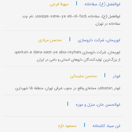
|
سهیلا فرجی
ابوالفضل (ع)، سقاخانه
ابوالفضل (ع)، سقاخانه \saqqā-xāne-ye ab-ol-fazl\، نام چند
سقاخانه در تهران.
|
محسن مرادی
ابوریحان، شرکت داروسازی
ابوریحان، شرکت داروسازی \šerkat-e dārū-sāzī-ye abū-reyhān\،
از بزرگ‌ترین تولیدکنندگان داروهای انسانی و دامی در ایران.
|
محسن سلیمانی
ابوذر
ابوذر \abūzar\، محله‌ای واقع در جنوب شرقی تهران، منطقۀ ۱۵ شهرداری.
|
ابوالحسن خان، منزل و موزه
|
مسعود تاره
ابن سینا، کتابخانه