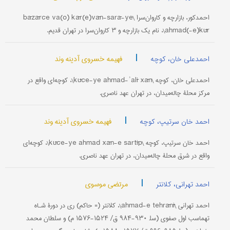
احمدکور، بازارچه و کاروان‌سرا \bāzārče va(o) kār(e)vān-sarā-ye
ahmad(-e)kūr\، نام یک بازارچه و ۳ کاروان‌سرا در تهران قدیم.
|
فهیمه خسروی آدینه وند
احمدعلی خان، کوچه
احمدعلی خان، کوچه \kūče-ye ahmad-ʾalī xān\، کوچه‌ای واقع در
مرکز محلۀ چاله‌میدان، در تهران عهد ناصری.
|
فهیمه خسروی آدینه وند
احمد خان سرتیپ، کوچه
احمد ‌خان سرتیپ، کوچه \kūče-ye ahmad xān-e sartīp\، کوچه‌ای
واقع در شرق محلۀ چاله‌میدان، در تهران عهد ناصری.
|
مرتضی موسوی
احمد تهرانی، کلانتر
احمد تهرانی \ahmad-e tehrānī\، کلانتر (= حاکم) ری در دورۀ شـاه
‌تهماسب اول صفوی (سل‍ ۹۳۰-۹۸۴ ق/ ۱۵۲۴-۱۵۷۶ م) و سلطان محمد