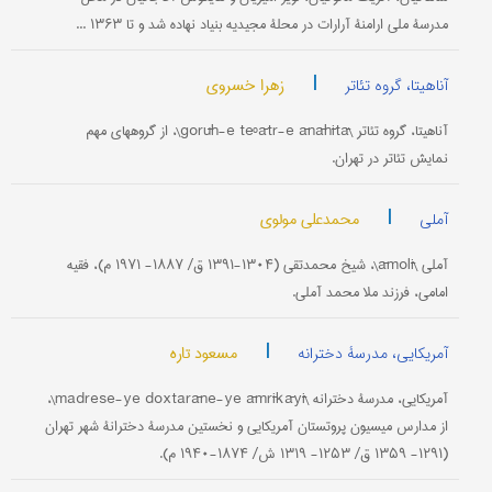
مدرسۀ ملی ارامنۀ آرارات در محلۀ مجیدیه بنیاد نهاده شد و تا ۱۳۶۳ ...
|
زهرا خسروی
آناهیتا، گروه تئاتر
آناهیتا، گروه تئاتر \gorūh-e teºātr-e ānāhītā\، از گروههای مهم
نمایش تئاتر در تهران.
|
محمدعلی مولوی
آملی
آملی \āmolī\، شیخ محمدتقی (۱۳۰۴-۱۳۹۱ ق/ ۱۸۸۷- ۱۹۷۱ م)، فقیه
امامی، فرزند ملا محمد آملی.
|
مسعود تاره
آمریکایی، مدرسۀ دخترانه
آمریکایی، مدرسۀ دخترانه \madrese-ye doxtarāne-ye āmrīkāyī\،
از مدارس میسیون پروتستان آمریکایی و نخستین مدرسۀ دخترانۀ شهر تهران
(۱۲۹۱- ۱۳۵۹ ق/ ۱۲۵۳- ۱۳۱۹ ش/ ۱۸۷۴-۱۹۴۰ م).