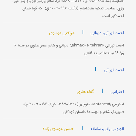
خدابنده (سل‍ ۹۸۵-۹۹۶ ق/ ۱۵۷۷- ۱۵۸۸ م)، شاعر پارسی‌گوی، و پدر امین‌
رازی، صاحب تذکرۀ هفت‌اقلیم (تألیف: ۹۹۶-۱۰۰۲ ق)، که گویا همان
احمدکور است.
|
مرتضی موسوی
احمد تهرانی، دیوانی
احمد تهرانی \ahmad-e tehrānī\، دیوانی و شاعر عصر صفوی در سدۀ ۱۰
ق/ ۱۶ م، متخلص به قانعی.
|
احمد تهرانی
|
گلاله هنری
احترامی
احترامی \ehterāmī\، منوچهر (۱۳۲۰-۱۳۸۷ ش/ ۱۹۴۱- ۲۰۰۹ م)،
طنزپرداز، شاعر و نویسندۀ داستان کودکان.
|
حسن موسوی زاده
اتوبوس رانی، سامانه