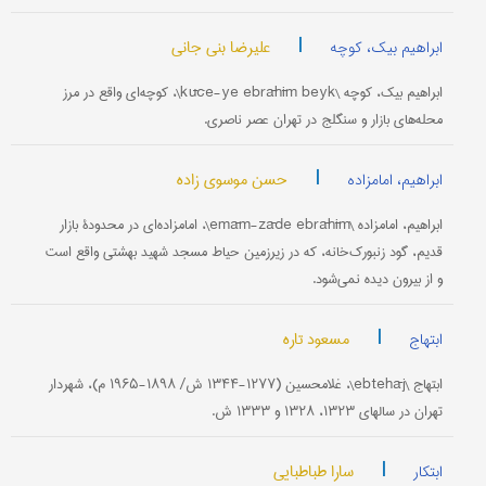
|
علیرضا بنی جانی
ابراهیم بیک، کوچه
ابراهیم بیک، کوچه \kūče-ye ebrāhīm beyk\، کوچه‌ای واقع در مرز
محله‌های بازار و سنگلج در تهران عصر ناصری.
|
حسن موسوی زاده
ابراهیم، امامزاده
ابراهیم، امامزاده \emām-zāde ebrāhīm\، امامزاده‌ای در محدودۀ بازار
قدیم، گود زنبورک‌خانه، که در زیرزمین حیاط مسجد شهید بهشتی واقع است
و از بیرون دیده نمی‌شود.
|
مسعود تاره
ابتهاج
ابتهاج \ebtehāj\، غلامحسین (۱۲۷۷-۱۳۴۴ ش/ ۱۸۹۸-۱۹۶۵ م)، شهردار
تهران در سالهای ۱۳۲۳، ۱۳۲۸ و ۱۳۳۳ ش.
|
سارا طباطبایی
ابتکار