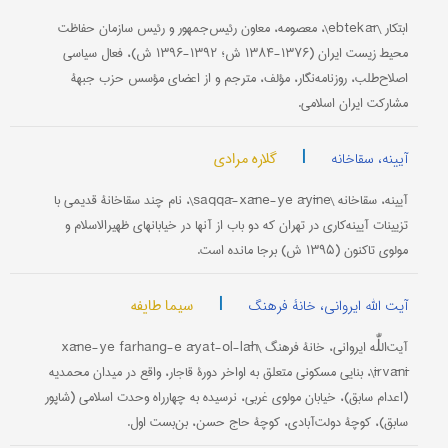
ابتکار \ebtekār\، معصومه، معاون رئیس‌جمهور و رئیس سازمان حفاظت
محیط زیست ایران (۱۳۷۶-۱۳۸۴ ش؛ ۱۳۹۲-۱۳۹۶ ش)، فعال سیاسی
اصلاح‌طلب، روزنامه‌نگار، مؤلف، مترجم و از اعضای مؤسس حزب جبهۀ
مشارکت ایران اسلامی.
|
گلاره مرادی
آیینه، سقاخانه
آیینه، سقاخانه \saqqā-xāne-ye āyīne\، نام چند سقاخانۀ قدیمی با
تزیینات آیینه‌کاری در تهران که دو باب از آنها در خیابانهای ظهیرالاسلام و
مولوی تاکنون (۱۳۹۵ ش) برجا مانده‌ است.
|
سیما طایفه
آیت الله ایروانی، خانۀ فرهنگ
آیت‌اللّٰه ایروانی، خانۀ فرهنگ \xāne-ye farhang-e āyat-ol-lāh
īrvānī\، بنایی مسکونی متعلق به اواخر دورۀ قاجار، واقع در میدان محمدیه
(اعدام سابق)، خیابان مولوی غربی، نرسیده به چهارراه وحدت اسلامی (شاپور
سابق)، کوچۀ دولت‌آبادی، کوچۀ حاج حسن، بن‌بست اول.