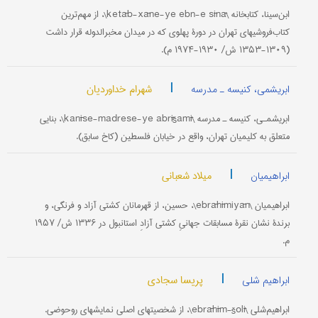
ابن‌سینا، کتابخانه \ketāb-xāne-ye ebn-e sīnā\، از مهم‌ترین
کتاب‌فروشیهای تهران در دورۀ پهلوی که در میدان مخبرالدوله قرار داشت
(۱۳۰۹-۱۳۵۳ ش/ ۱۹۳۰-۱۹۷۴ م).
|
شهرام خداوردیان
ابریشمی، کنیسه ـ مدرسه
ابریشمـی، کنیسه ـ مدرسه \kanīse-madrese-ye abrīšamī\، بنایی
متعلق به کلیمیان تهران، واقع در خیابان فلسطین (کاخ سابق).
|
میلاد شعبانی
ابراهیمیان
ابراهیمیان \ebrāhīmiyān\، حسین، از قهرمانان کشتی آزاد و فرنگی، و
برندۀ نشان نقرۀ مسابقات جهانیِ کشتی آزادِ استانبول در ۱۳۳۶ ش/ ۱۹۵۷
م.
|
پریسا سجادی
ابراهیم شلی
ابراهیم‌شلی \ebrāhīm-šolī\، از شخصیتهای اصلی نمایشهای روحوضی.