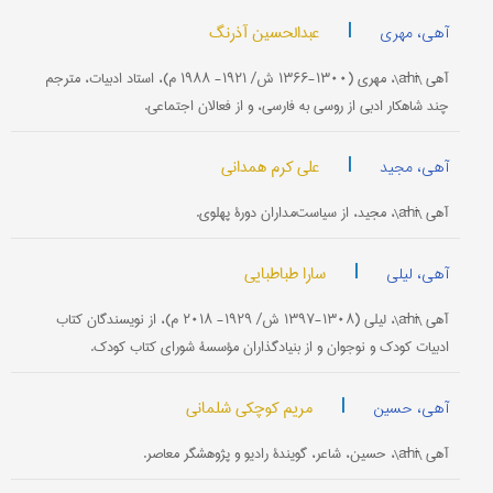
|
عبدالحسین آذرنگ
آهی، مهری
آهی \āhī\، مهری (۱۳۰۰-۱۳۶۶ ش/ ۱۹۲۱- ۱۹۸۸ م)، استاد ادبیات، مترجم
چند شاهکار ادبی از روسی به فارسی، و از فعالان اجتماعی.
|
علی کرم همدانی
آهی، مجید
آهی \āhī\، مجید، از سیاست‌مداران دورۀ پهلوی.
|
سارا طباطبایی
آهی، لیلی
آهی \āhī\، لیلی (۱۳۰۸-۱۳۹۷ ش/ ۱۹۲۹- ۲۰۱۸ م)، از نویسندگان کتاب
ادبیات کودک و نوجوان و از بنیادگذاران مؤسسۀ شورای کتاب کودک.
|
مریم کوچکی شلمانی
آهی، حسین
آهی \āhī\، حسین، شاعر، گویندۀ رادیو و پژوهشگر معاصر.