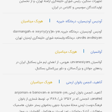
تجهیزات سنگین، رئیس شورای خلیفه‌گری ارامنۀ تهران، و از نخستین
تولیدکنندگان سوسیس و کالباس در ایران.
|
هویک میناسیان
آودیس آودیسیان، درمانگاه خیریه
آودیس آودیسیان، درمانگاه خیریه \darmāngāh-e xeyriy(yy)e-ye
āvdīs āvdīsiyān\، درمانگاه وابسته‌به شورای خلیفه‌گری ارمنیان تهران.
|
هویک میناسیان
آوانسیان
آوانسیان \āvānesiyān\، هروس، از اعضای تیم ملی بسکتبال ایران در
رده‌های جوانان و بزرگ‌سالان، و داور بین‌المللی بسکتبال.
|
هویک میناسیان
آناهید، انجمن بانوان ارمنی
آناهید، انجمن بانوان ارمنی \anjoman-e bānovān-e armanī-ye
ānāhīd\، انجمنی که در ۱۳۵۷ ش/ ۱۹۷۸ م، توسط شماری از بانوان
فرهنگ‌دوست ارمنی محلۀ مجیدیۀ جنوبی به‌نامهای یستر حقیان، هاسمیک
ساهاکیان، آنژیک مانوکیان، لویز امیریان و هایکوش آقاجانیان در محل