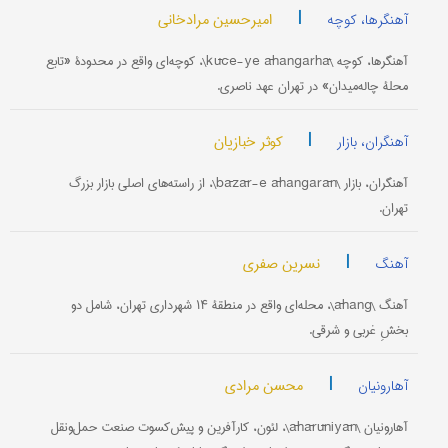
|
امیرحسین مرادخانی
آهنگرها، کوچه
آهنگرها، کوچه \kūče-ye āhangarhā\، کوچه‌ای واقع در محدودۀ «تابع
محلۀ چاله‌میدان» در تهران عهد ناصری.
|
کوثر خبازیان
آهنگران، بازار
آهنگران، بازار \bāzār-e āhangarān\، از راسته‌های اصلی بازار بزرگ
تهران.
|
نسرین صفری
آهنگ
آهنگ \āhang\، محله‌ای واقع در منطقۀ ۱۴ شهرداری تهران، شامل دو
بخشِ غربی و شرقی.
|
محسن مرادی
آهارونیان
آهارونیان \āhārūniyān\، لئون، کارآفرین و پیش‌کسوت صنعت حمل‌و‌نقل