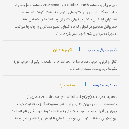
اتوبوس‌رانی، سامانه \sāmāne-ye otobūs-rānī\، سامانۀ حمل‌و‌نقل در
ایران، همگام با بسیاری از کشورهای مترقی دنیا شکل گرفت که عمدۀ
فعالیتهای اولیۀ آن بیشتر در تهران متمرکز بود. آغازبه‌کار نخستین خط
حمل‌و‌نقل عمومی در تهران که با واگنهای اسبی مسافران را جابه‌جا می‌کرد،
به دورۀ ناصرالدین شاه قاجار بازمی‌گردد. از‌ آ...
|
اکرم هادیان
اتفاق و ترقی، حزب
اتفاق و ترقی، حزب \hezb-e ettefāq-o taraqqī\، یکی از احزاب دورۀ
مشروطه به ریاست مستعان‌الملک.
|
مسعود تاره
اتحادیه، مدرسه
اتحادیه، مدرسه \madrese-ye ettehādiy(yy)e\، شماری از
مدرسه‌های ملی در تهران که پس از انقلاب مشروطه آغاز به فعالیت کردند.
مهم‌ترین آنها دو مدرسه بودند که یکی نام اتحادیۀ وطن و دیگری نام اتحادیۀ
دروازه‌قزوین داشتند. گویا این دو مدرسۀ ملی تا اواخر دورۀ قاجار دایر بوده‌اند.