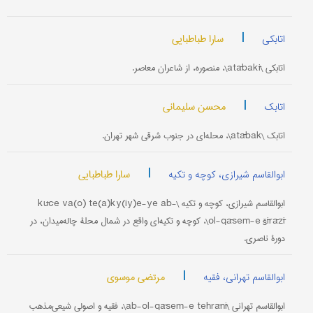
|
سارا طباطبایی
اتابکی
اتابکی \atābakī\، منصوره، از شاعران معاصر.
|
محسن سلیمانی
اتابک
اتابک \atābak\، محله‌ای در جنوب شرقی شهر تهران.
|
سارا طباطبایی
ابوالقاسم شیرازی، کوچه و تکیه
ابوالقاسم شیرازی، کوچه و تکیه \kūče va(o) te(a)ky(iy)e-ye ab-
ol-qāsem-e šīrāzī\، کوچه و تکیه‌ای واقع در شمال محلۀ چاله‌میدان، در
دورۀ ناصری.
|
مرتضی موسوی
ابوالقاسم تهرانی، فقیه
ابوالقاسم تهرانی \ab-ol-qāsem-e tehrānī\، فقیه و اصولی شیعی‌مذهب