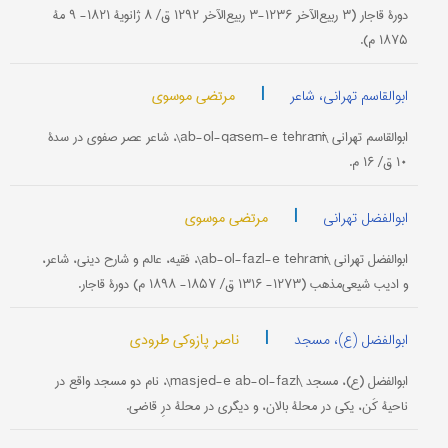
دورۀ قاجار (۳ ربیع‌الآخر ۱۲۳۶-۳ ربیع‌الآخر ۱۲۹۲ ق/ ۸ ژانویۀ ۱۸۲۱- ۹ مۀ
۱۸۷۵ م).
|
مرتضی موسوی
ابوالقاسم تهرانی، شاعر
ابوالقاسم تهرانی \ab-ol-qāsem-e tehrānī\، شاعر عصر صفوی در سدۀ
۱۰ ق/ ۱۶ م.
|
مرتضی موسوی
ابوالفضل تهرانی
ابوالفضل تهرانی \ab-ol-fazl-e tehrānī\، فقیه، عالم و شارح دینی، شاعر،
و ادیب شیعی‌مذهب (۱۲۷۳- ۱۳۱۶ ق/ ۱۸۵۷- ۱۸۹۸ م) دورۀ قاجار.
|
ناصر پازوکی طرودی
ابوالفضل (ع)، مسجد
ابوالفضل (ع)، مسجد \masjed-e ab-ol-fazl\، نام دو مسجد واقع در
ناحیۀ کَن، یکی در محلۀ بالان، و دیگری در محلۀ درِ قاضی.