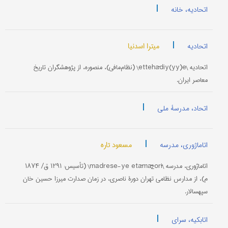
|
اتحادیه، خانه
|
میترا اسدنیا
اتحادیه
اتحادیه \ettehādiy(yy)e\ (نظام‌مافی)، منصوره، از پژوهشگران تاریخ
معاصر ایران.
|
اتحاد، مدرسۀ ملی
|
مسعود تاره
اتاماژوری، مدرسه
اتاماژوری، مدرسه \madrese-ye etāmāžorī\ (تأسیس: ۱۲۹۱ ق/ ۱۸۷۴
م)، از مدارس نظامی تهران دورۀ ناصری، در زمان صدارت میرزا حسین خان
سپهسالار.
|
اتابکیه، سرای