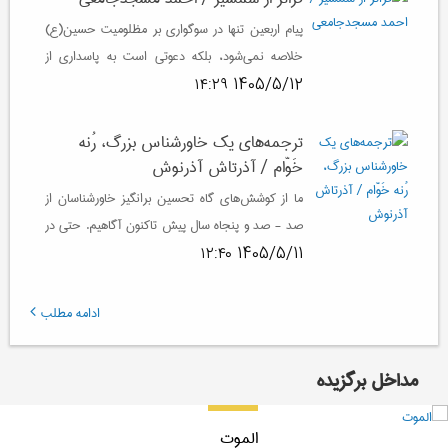
پیام اربعین تنها در سوگواری بر مظلومیت حسین(ع)
خلاصه نمی‌شود، بلکه دعوتی است به پاسداری از
همان اخلاقی است که امام سجاد(ع) در سخت‌‌ترین
1405/5/12 ۱۴:۲۹
روزهای پس از عاشورا از آن محافظت کرد.
ترجمه‌های یک خاورشناس بزرگ، رُنه
خَوّام / آذرتاش آذرنوش
ما از کوشش‌های گاه تحسین برانگیز خاورشناسان از
صد - صد و پنجاه سال پیش تاکنون آگاهیم. حتی در
دوران‌های کهن‌تر خدمات ایشان برای آیندۀ
1405/5/11 ۱۲:۴۰
پژوهش‌های شرقی بسیار راه‌ گشا بوده است.
ادامه مطلب
مداخل برگزیده
الموت