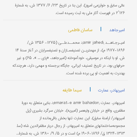
عالی سابق و خوارزمی امروز). این بنا در تاریخ ۲۳/ ۶/ ۱۳۷۷ ش، به شمارۀ
۱۲۶‘۲ در فهرست آثار ملی به ثبت رسیده است.
|
ساسان فاطمی
امیرجاهد
امیـرجـاهــد \amīr jāhed\، محمــدعلــی (۱۲۷۵- ۱۳۵۶ ش/
۱۸۹۶-۱۹۷۷ م)، از مهم‏تریـن تصنیف‏سـازان و تصنیف‏سرایان در آغاز سدۀ ۱۴
ش. او با اینکه در موسیقی، خودآموخته (امیرجاهد، «پای ... »، ۶۵) و غیر
حرفه‏ای بود، در تاریخ تصنیف‏ ایرانی، جایگاه برجسته و مهمی دارد، هرچندکه
به‏ندرت به اهمیت او پی برده شده است.
|
سیما طایفه
امیربهادر، عمارت
امیربهادر، عمارت \emārat-e amīr bahādor\، بنایی متعلق به دورۀ
مظفری، واقع در خیابان ولیعصر (امیریه)، خیابان سرگرد بشیری (پل
امیربهادر/ ارامنۀ سابق). این عمارت تنها بخش باقی‌مانده از
مجموعه‌ساختمانهای متعلق به امیربهادر، از رجال دربار مظفرالدین شاه (سل‍
۱۳۱۳-۱۳۲۴ ق/ ۱۸۹۶-۱۹۰۶ م) است و در ۵/ ۹/ ۱۳۸۰ ش، به شمارۀ...