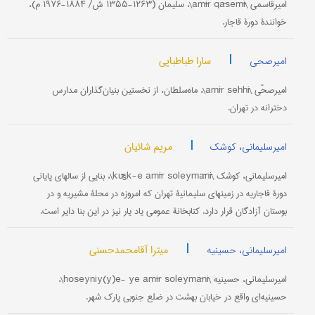
امیرقاسمی \amīr qāsemī\، سلیمان (۱۲۶۳-۱۳۵۵ ش/ ۱۸۸۴-۱۹۷۶ م)،
خوانندۀ دورۀ قاجار.
|
سارا طباطبایی
امیرصحی
امیرصحّی \amīr sehhī\، ماه‌سلطان، از نخستین بنیان‌گذاران مدارس
دخترانه در تهران.
|
مریم شائیان
امیرسلیمانی، کوشک
امیرسلیمانی، کوشک \kūšk-e amīr soleymānī\، بنایی از سالهای پایانی
دورۀ قاجاریه در زمینهای سلیمانیۀ تهران که امروزه در محلۀ مشیریه و در
بوستان آزادگان قرار دارد. کتابخانۀ عمومی یاد یار نیز در این بنا دایر است.
|
میترا آقامحمدحسنی
امیرسلیمانی، حسینیه
امیرسلیمانی، حسینیه \hoseyniy(y)e- ye amīr soleymānī\،
حسینیه‌ای واقع در خیابان بهشت در ضلع جنوبی پارک شهر.