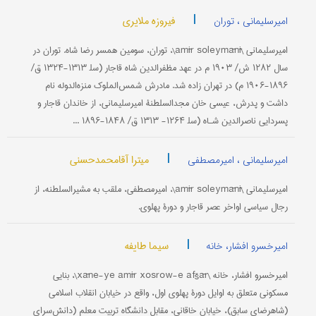
|
فیروزه ملایری
امیرسلیمانی ، توران
امیرسلیمانی \amīr soleymānī\، توران، سومین همسر رضا شاه. توران در
سال ۱۲۸۲ ش/ ۱۹۰۳ م در عهد مظفرالدین شاه قاجار (سل‍ ۱۳۱۳-۱۳۲۴ ق/
۱۸۹۶-۱۹۰۶ م) در تهران زاده شد. مادرش شمس‌الملوک منزه‌الدوله نام
داشت و پدرش، عیسى خان مجدالسلطنۀ امیرسلیمانی، از خاندان قاجار و
پسردایی ناصرالدین شـاه (سل‍ ۱۲۶۴- ۱۳۱۳ ق/ ۱۸۴۸-۱۸۹۶ ...
|
میترا آقامحمدحسنی
امیرسلیمانی ، امیرمصطفی
امیرسلیمانی \amīr soleymānī\، امیرمصطفى، ملقب به مشیرالسلطنه، از
رجال سیاسی اواخر عصر قاجار و دورۀ پهلوی.
|
سیما طایفه
امیرخسرو افشار، خانه
امیرخسرو افشار، خانه \xāne-ye amīr xosrow-e afšār\، بنایی
مسکونی متعلق به اوایل دورۀ پهلوی اول، واقع در خیابان انقلاب اسلامی
(شاهرضای سابق)، خیابان خاقانی، مقابل دانشگاه تربیت معلم (دانش‌سرای