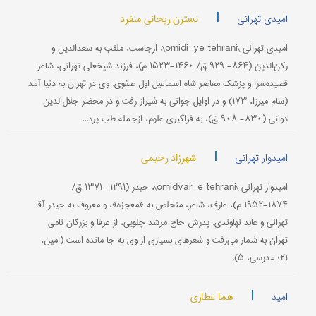
|
نسترن ریحانی منفرد
امیدی تهرانی
امیدی تهرانی \omīdī-ye tehrānī\، ارجاسب، ملقب به سعدالدین و
رکن‌الدین (۸۶۴- ۹۲۹ ق/ ۱۴۶۰-۱۵۲۳ م)، فرزند شیخعلی تهرانی، شاعر
قصیده‌سرا و پزشک معاصر شاه اسماعیل اول صفوی. وی در تهران به دنیا آمد
(سام میرزا، ۱۷۳) و در اوایل جوانی به شیراز رفت و در محضر جلال‌الدین
دوانی (۸۳۰- ۹۰۸ ق)، به فراگیری علوم، ازجمله طب پرد...
|
شهرزاد رحیمی
امیدوار تهرانی
امیدوار تهرانی \omīdvār-e tehrānī\، حیدر (۱۲۹۱- ۱۳۷۱ ق/
۱۸۷۴-۱۹۵۲ م)، عارف، شاعر، متخلص به «معجزه»، و معروف به حیدر آقا
تهرانی و عابد نهاوندی. پدرش حاج مرشد چلویی، از عرفا و بزرگان نامی
تهران به شمار می‌رفت و شعرهای بسیاری از وی به جا مانده است (امین،
۲۱؛ مدرسی، ۵).
|
هما عطاری
امید