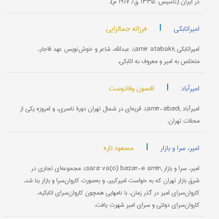
در ایران (تأسیس: ۱۳۳۵ ق/ ۱۹۱۷ م).
|
فرزانه جمالزایی
امیراتابکی
امیراتابکی \amīr atābakī\، عبدالله، شاعر و خوش‌نویس عهد قاجار،
متخلص به امیر و معروف به اتابکی.
|
افسون وفادوست
امیرآباد
امیرآباد \amīr-ābād\، قریه‌ای در شمال تهران دورۀ ناصری، و امروزه یکی از
محلات تهران.
|
مسعود تاره
امیر، سرا و بازار
امیر، سرا و بازار \sarā va(o) bāzār-e amīr\، مجموعه‌ای تجاری در
شرق بازار تهران که به خواست امیرکبیر، و به‌صورت کاروان‌سرا و بازار بنا شد.
کاروان‌سرای امیر در گذر زمان، با نامهایی همچون کاروان‌سرای اتابکیه،
کاروان‌سرای دولتی و سرای امیر شهرت یافت.