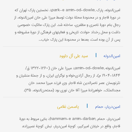
امین‌الدوله، پارک \pārk-e amīn-od-dowle\، نخستین پارک تهران که
در دورۀ قاجار و در محدودۀ محلۀ دولت توسط میرزا علی خان امین‌الدوله، از
رجال بنام دورۀ ناصری و مظفری، ساخته شد. این پارک مالکیت خصوصی
داشت و محل رخداد حوادث تاریخی و فعالیتهای فرهنگی از دورۀ مشروطه و
پس از آن بوده است. بعدها در محدودۀ این پارک خیاب...
|
سید علی آل داوود
امین‌الدوله
امین‌الدوله \amīn-od-dowle\، میرزا علی خان (۱۲۶۰-۱۳۲۲ ق/
۱۸۴۴-۱۹۰۴ م)، از رجال آزادی‌خواه و نوگرای ایران، و از جملۀ منشیان و
نثرنویسان عصر ناصرالدین شاه قاجار. وی فرزند میرزا محمد خان
مجدالملک، خواهرزادۀ میرزا آقا خان نوری بود (ممتحن‌الدوله، ۳۵).
|
یاسمن غلامی
امین‌دربار، حمام
امین‌دربار، حمام \hammām-e amīn-darbār\، بنایی مربوط به دورۀ
قاجار، واقع در خیابان امیرکبیر، کوچۀ امین‌دربار، نبش کوچۀ نصیرزاده.