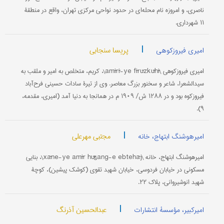
ناصری، و امروزه نام محله‌ای در حدود نواحی مرکزی تهران، واقع در منطقۀ
۱۱ شهرداری.
|
پریسا سنجابی
امیری فیروزکوهی
امیری فیروزکوهی \amīrī-ye fīrūzkūhī\، کریم، متخلص به امیر و ملقب به
سیدالشعرا، شاعر و سخنور بزرگ معاصر. وی از تیرۀ سادات حسینی فرح‌آباد
فیروزکوه بود و در ۱۲۸۸ ش/ ۱۹۰۹ م در همانجا به دنیا آمد (امیری، مقدمه،
۹).
|
مجتبی مهرعلی
امیرهوشنگ ابتهاج، خانه
امیرهوشنگ ابتهاج، خانه \xāne-ye amīr hūšang-e ebtehāj\، بنایی
مسکونی در خیابان فردوسی، خیابان شهید تقوی (کوشک پیشین)، کوچۀ
شهید انوشیروانی، پلاک ۲۲.
|
عبدالحسین آذرنگ
امیرکبیر، مؤسسۀ انتشارات