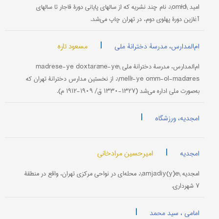
امید \omīd\، نام چند نشریه که از سالهای پایانی دورۀ قاجار تا سالهای
آغازین دورۀ پهلوی دوم، در تهران چاپ می‌شد.
|
مسعود تاره
ام‌المدارس، مدرسۀ دخترانۀ ملی
ام‌المدارس، مدرسۀ دخترانۀ ملی \madrese-ye doxtarāne-ye
mellī-ye omm-ol-madāres\، از نخستین مدارس دخترانۀ تهران که
به‌صورت ملی اداره می‌شد (۱۳۲۷-۱۳۳۰ ق/ ۱۹۰۹-۱۹۱۲ م).
|
امجدیه، ورزشگاه
|
امیرحسین مرادخانی
امجدیه
امجدیه \amjadiy(y)e\، محله‌ای در نواحی مرکزی تهران، واقع در منطقۀ
۷ شهرداری.
|
امامی ، سید محمد