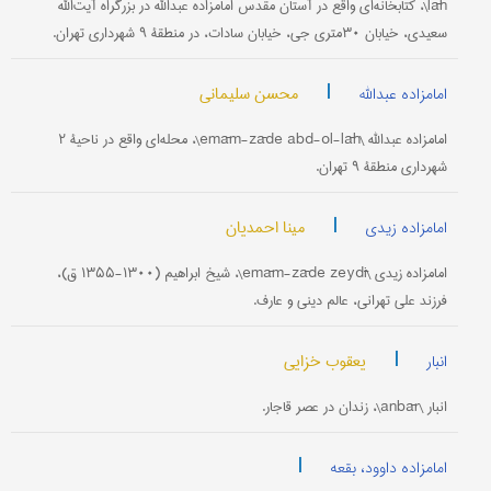
lāh\، کتابخانه‌ای واقع در آستان مقدس امامزاده عبدالله در بزرگراه آیت‌الله
سعیدی، خیابان ۳۰‌متری جی، خیابان سادات، در منطقۀ ۹ شهرداری تهران.
|
محسن سلیمانی
امامزاده عبدالله
امامزاده عبدالله \emām-zāde abd-ol-lāh\، محله‌ای واقع در ناحیۀ ۲
شهرداری منطقۀ ۹ تهران.
|
مینا احمدیان
امامزاده زیدی
امامزاده زیدی \emām-zāde zeydī\، شیخ ابراهیم (۱۳۰۰-۱۳۵۵ ق)،
فرزند علی تهرانی، عالم دینی و عارف.
|
یعقوب خزایی
انبار
انبار \anbār\، زندان در عصر قاجار.
|
امامزاده داوود، بقعه