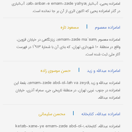
امامزاده یحیى، آب‌انبار \āb-anbār-e emām-zāde yahyā\، آب‌انباری
در گذر امامزاده یحیى که اکنون اثری از آن بر جا نمانده است.
|
مسعود تاره
امامزاده معصوم
امامزاده معصوم \emām-zāde maʾsūm\، زیارتگاهی در خیابان قزوین،
واقع در منطقۀ ۱۰ شهرداری تهران، که بنای آن با شمارۀ ۹۱۳‘۱ در فهرست
آثار ملی ثبت شده است.
|
حسن موسوی زاده
امامزاده عبدالله و زید
امامزاده عبدالله و زید \emām-zāde abd-ol-lāh va zeyd\، بقعۀ این
امامزاده در جنوب غربی تهران، در منطقۀ تاریخی جی، سه‌راه آذری، خیابان
امامزاده عبدالله،
|
محسن سلیمانی
امامزاده عبدالله، کتابخانه
امامزاده عبدالله، کتابخانه \ketāb-xāne-ye emām-zāde abd-ol-