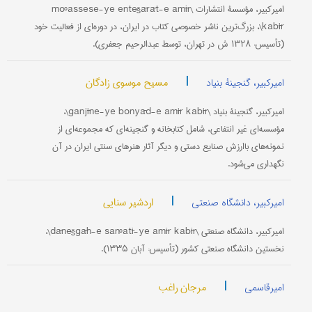
امیرکبیر، مؤسسۀ انتشارات \moºassese-ye entešārāt-e amīr
kabīr\، بزرگ‌ترین ناشر خصوصی کتاب در ایران، در دوره‌ای از فعالیت خود
(تأسیس: ۱۳۲۸ ش در تهران، توسط عبدالرحیم جعفری).
|
مسیح موسوی زادگان
امیرکبیر، گنجینۀ بنیاد
امیرکبیر، گنجینۀ بنیاد \ganjīne-ye bonyād-e amīr kabīr\،
مؤسسه‌ای غیر انتفاعی، شامل کتابخانه و گنجینه‌ای که مجموعه‌ای از
نمونه‌های باارزش صنایع دستی و دیگر آثار هنرهای سنتی ایران در آن
نگهداری می‌شود.
|
اردشیر سنایی
امیرکبیر، دانشگاه صنعتی
امیرکبیر، دانشگاه صنعتی \dānešgāh-e sanºatī-ye amīr kabīr\،
نخستین دانشگاه صنعتی کشور (تأسیس: آبان ۱۳۳۵).
|
مرجان راغب
امیرقاسمی