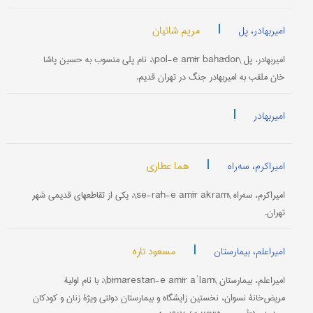
|
مریم شائیان
امیربهادر، پل
امیربهادر، پل \pol-e amīr bahādor\، نام پلی منسوب به حسین پاشا
خان ملقب به امیربهادر جنگ در تهران قدیم.
|
امیربهادر
|
هما عطاری
امیراکرم، سه‌راه
امیراکرم، سه‌راه \se-rāh-e amīr akram\، یکی از تقاطعهای قدیمی شهر
تهران.
|
مسعود تاره
امیراعلم، بیمارستان
امیراعلم، بیمارستان \bīmārestān-e amīr aʾlam\، با نام اولیۀ
مریض‌خانۀ نسوان، نخستین زایشگاه و بیمارستان دولتی ویژۀ زنان و کودکان