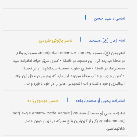
|
امامی ، سید حسن
|
ناصر پازوکی طرودی
امام زمان (ع)، مسجد
امام زمان (ع)، مسجد \masjed-e emām-e zamān\، مسجدی واقع
در محلۀ میان‌ده کن. این مسجد در فاصلۀ ۱۰‌متری شرق حیاط امامزاده سید
محمدرضا، در فاصلۀ ۸۰متری جنوب حسینیۀ سیدالشهداء و در فاصلۀ
۱۰متری جنوب چاه آب محلۀ میان‌ده قرار دارد که پیش‌تر در محل این چاه،
آب‌انباری وجود داشت و آب آشامیدنی اهالی را در خود ذخیره و ت...
|
حسن موسوی زاده
امامزاده یحیى [و محمد]، بقعه
امامزاده یحیى [و محمد]، بقعه \boqʾe-ye emām- zāde yahyā [va
mohammad]\، یکی از کهن‌ترین بقاع متبرکه در تهرانِ درون حصار
شاه‌تهماسبی.