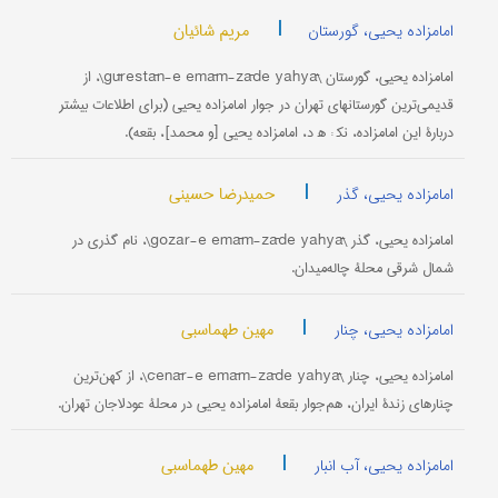
|
مریم شائیان
امامزاده یحیى، گورستان
امامزاده یحیى، گورستان \gūrestān-e emām-zāde yahyā\، از
قدیمی‌ترین گورستانهای تهران در جوار امامزاده یحیى (برای اطلاعات بیشتر
دربارۀ این امامزاده، نک‍ : ه‍ د، امامزاده یحیى [و محمد]، بقعه).
|
حمیدرضا حسینی
امامزاده یحیى، گذر
امامزاده یحیى، گذر \gozar-e emām-zāde yahyā\، نام گذری در
شمال شرقی محلۀ چاله‌میدان.
|
مهین طهماسبی
امامزاده یحیی، چنار
امامزاده یحیى، چنار \čenār-e emām-zāde yahyā\، از کهن‌ترین
چنارهای زندۀ ایران، هم‌جوار بقعۀ امامزاده یحیى در محلۀ عودلاجان تهران.
|
مهین طهماسبی
امامزاده یحیی، آب انبار