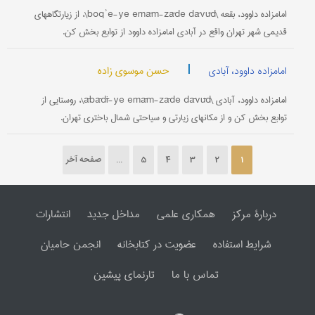
امامزاده داوود، بقعه \boqʾe-ye emām-zāde dāvūd\، از زیارتگاههای
قدیمی شهر تهران واقع در آبادی امامزاده داوود از توابع بخش کن.
|
حسن موسوی زاده
امامزاده داوود، آبادی
امامزاده داوود، آبادی \ābādī-ye emām-zāde dāvūd\، روستایی از
توابع بخش کن و از مکانهای زیارتی و سیاحتی شمال باختری تهران.
1
2
3
4
5
...
صفحه آخر
دربارۀ مرکز
همکاری علمی
مداخل جدید
انتشارات
شرایط استفاده
عضویت در کتابخانه
انجمن حامیان
تماس با ما
تارنمای پیشین