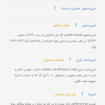
|
امین‌حضور، خیابان و سه‌راه
|
شهناز جنگجو
امین‌حضور
امین‌حضور \amīn-hozūr\، آقا علی آشتیانی (د رجب ۱۳۱۴/ دسامبر
۱۸۹۶)، از رجال سیاسی و درباری دورۀ ناصرالدین شاه قاجار (سل‍ ۱۲۶۴-۱۳۱۳
ق).
|
مرتضی موسوی
امین‌احمد رازی
امین‌احمد رازی \amīn(-e) ahmad-e rāzī\، تذکره ـ ‌نویس، شاعر و
ادیب نـامی عصر صفوی در سده‌های ۱۰- ۱۱ ق/ ۱۶-۱۷ م، صاحب تذکرۀ
معروف هفت اقلیم.
|
علی کرم همدانی
امیریه
امیریه \amīriy(y)e\، باغ، عمارت و نیز نام دو خیابان در محلۀ سنگلج دورۀ