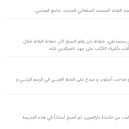
 مسجد الشاه، المسجد السلطاني الجديد، جامع العباسي.
ُتّاب، زين‌العابديـن الأصفهانـي (تـ ۹ شعبان ۱۲۹۶ه‍ / ۲۹ تموز ۱۸۷۹م)، ابن محمد‌تقي، خطاط بارز بقلم النسخ.كان خطاط البلاط خلال
ُقب بأشرف الكتّاب على عهد ناصرالدين شاه.
نتاج و صاحب أسلوب و مبدع على النمط الغربـي في الرسم الزيتـي و
بدء من تلامذة دارالفنون، ثم أصبح أستاذاً في هذه المدرسة