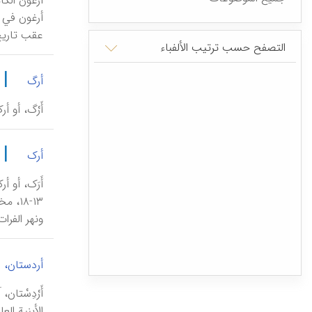
أرغون في 
عقب تاریخ آخر آثاره
التصفح حسب ترتیب الألفباء
|
أرگ
أَرْگ، أو 
|
أرک
ونهر الفرات
أردستان، 
أَرْدِسْتا
الأبنیة ال