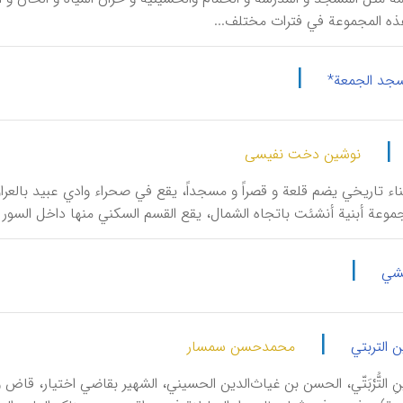
 المجموعة في فترات مختلف...
|
سجد الجمعة*
|
نوشین دخت نفیسی
موعة أبنیة أنشئت باتجاه الشمال، یقع القسم السکني منها داخل السور
|
نشي
|
ن التربتي
محمدحسن سمسار