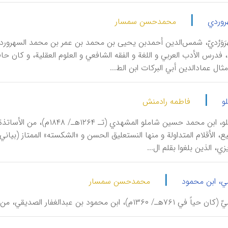
|
روردي
محمدحسن سمسار
، فدرس الأدب العربي و اللغة و الفقه الشافعي و العلوم العقلیة، و کان
ال عمادالدین أبي البرکات ابن الط...
|
و
فاطمه رادمنش
أَحْمَدَ شامْلو، ابن محمد حس
زي، الذین بلغوا بقلم ال...
|
مي، ابن محمود
محمدحسن سمسار
)، ابن محمود بن عبدالغفار الصدیقي، من مشاهیر أساتذة الخط بأقلامه الستة.