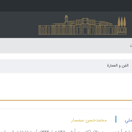
ت
الفن و العمارة
|
ملي
محمدحسن سمسار