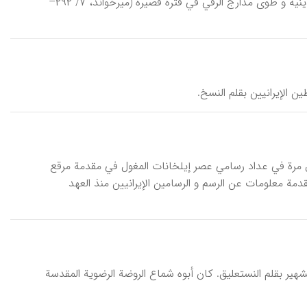
(تربت‌حیدریة) و ذهب في شبابه إلی دار السلطنة في هراة و درس هناک العلوم الدینیة و طوی مدارج الرقي في فترة قصیرة (میرخواند، ۷/ ۲۹۲–
بدع صاحب مدرسة من القرن ۸هـ/ ۱۴م. ورد اسمه لأول مرة في عداد رسامي عصر إیلخانات المغول في مقدمة مرقع
مد في تللک المقدمة معلومات عن الرسم و الرسامین الإیرانیین منذ العهد
ر سید أحمد الحسیني المشهدي (تـ۹۸۶هـ/ ۱۵۷۸م)، الخطاط الشهیر بقلم النستعلیق. کان أبوه شماع الروضة الرضویة المقدسة