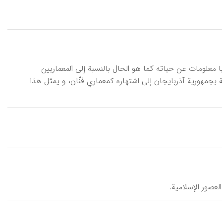
 النخجواني، معماريّ من القرنی ۷–۸هـ/۱۳–۱۴م. لاتتوفو لدنیا معلومات عن حیاته کما هو الحال بالنسبة إلی المعماریین
ة بجمهوریة آذربایجان إلی اشتهاره کمعماري فنّان، و یمثل هذا
العصور الإسلامية.