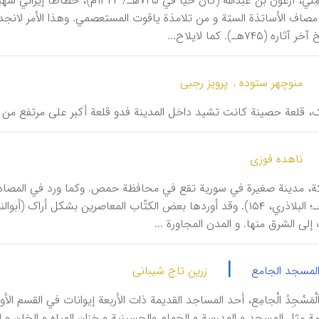
أَرْغوْنُ الْکامِليّ، أرغون بن عبدالله
مصاف الأساتذة الستة و من تلامذة یاقوت المستعصمي. وهذا الأمر لانجد
 (۷۴۵هـ). کما لایلاح...
منوچهر ستوده ,
پرویز رجبی
أرک، قلعة حصینة کانت تشید داخل المدینة فدو قلعة أکبر علی مرتفع من 
ناهده فوزی
 إلی الشرق منها. و المدن المجاورة ...
|
المسجد الجامع
زرین تاج شیبانی
ن، اَلْمَسْجِدُ الْجامِع، أحد المساجد القدیمة ذات الأربعة إیوانات في ال
عامة مثل المسجد و المدرسة و الحمام والحسینیة و خزان المیاه و الخان 