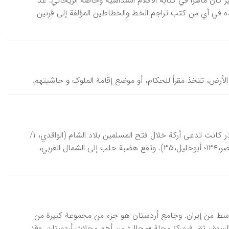
 (کان حیاً في ۷۴۵هـ/ ۱۳۴۴م)، خطاطا إیراني شهیر کان ماهراً في کتابة الأقلام السداسیة وخاصة الریحاني. عُدّ
ه في أي من کتب تراجم الخط والخطاطین المؤلفة إلی قرنین
الأرض، تتخذ مقراً للحکام، أو موضع إقامة الملوک و حاشیتهم.
أَرَک، أو أرکة، مدینة صغیرة في سوریة تقع في محافظة حمص. وکما ورد في المصادر کانت تدعی أرکة خلال فتح المسلمین بلاد الشام (الواقدي، ۱/
۱۳-۱۸، مخـ؛ البلاذري، ۱۵۴). وقد أوردها بعض الکتّاب المعاصرین بشکل أراک (أبوالنصر،۱۳۴؛ أبوخلیل،۳۵). وتقع هضبة حلب إلی الشمال الغربي،
قسم الأوسط من إیران. وجامع أردستان هو جزء من مجموعة کبیرة من
و السوق، تق, فيمرکز محلة «محال» من أهم محلات أردستان. وقد