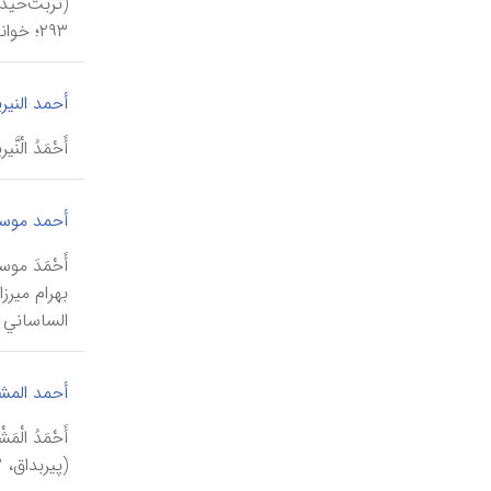
۲۹۳؛ خواندمیر، حبیب‌السیر، ۴/ ۳۵۵).
أحمد النیر
أَحْمَدُ الْنَّیریزيّ
أحمد موس
الساساني ح
أحمد الم
(پیربداق، ۲۲۲؛ القاضي أحمد، گلستان...، ۹۰).