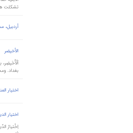
تشکلت هذه
أردبیل، م
الأخیضر
بغداد. ومج
اختیار الم
اختیار الدی