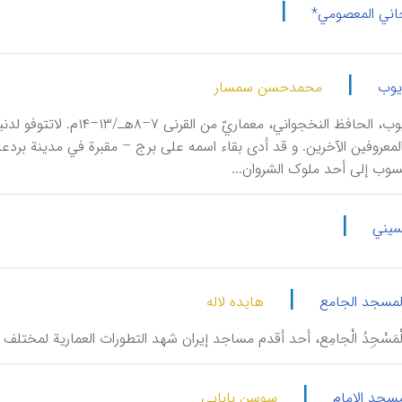
|
جاني المعصومي*
|
یوب
محمدحسن سمسار
أَحْمَدُبْنُ أَیّوب، الحافظ
 المعروفین الآخرین. و قد أدی بقاء اسمه علی برج – مقبرة في مدینة بردع
نسوب إلی أحد ملوک الشروان...
|
سیني
|
لمسجد الجامع
هایده لاله
اَلْ‍مَسْجِدُ الْجامِع، أحد أقدم مساجد إيران شهد التطورات العمارية لمختلف 
|
سجد الامام
سوسن بابایی