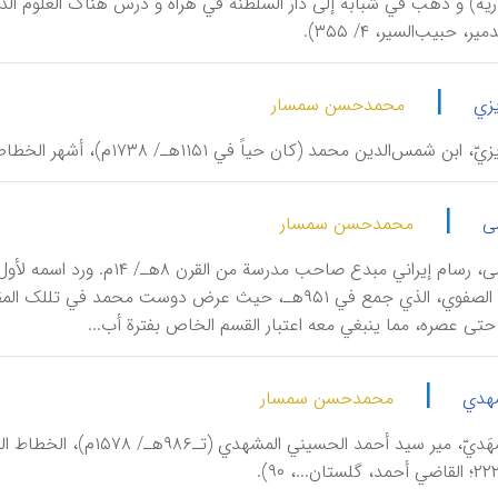
|
یزي
محمدحسن سمسار
، ابن شمس‌الدین محمد (کان حیاً في ۱۱۵۱هـ/ ۱۷۳۸م)، أشهر الخطاطین الإیرانیین بقلم النسخ.
|
ی
محمدحسن سمسار
أَحْمَدَ موسی، رسام إیراني م
بهرام میرزا الصفوي، الذي جمع في ۹۵۱هـ، حیث عرض دوست مح
تی عصره، مما ینبغي معه اعتبار القسم الخاص بفترة أب...
|
شهدي
محمدحسن سمسار
أَحْمَدُ الْمَشْهَديّ، می