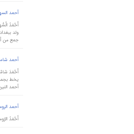
أحمد السه
ولد ببغداد
جمع من أمث
أحمد شامل
أحمد النیری
أحمد الرو
أَحْمَدُ الرّوميّ (کان حیاً في ۷۶۱هـ/ ۱۳۶۰م