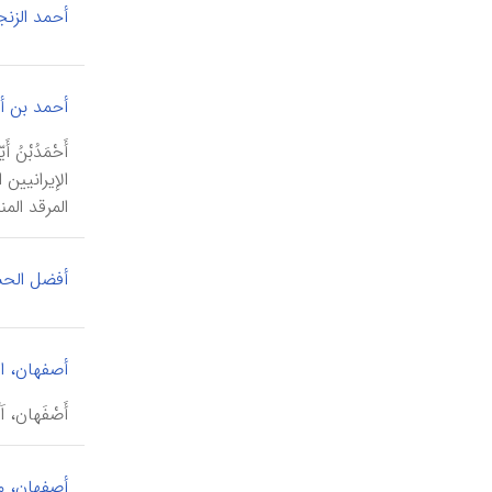
أحمد الزن
أحمد بن أ
الإیرانیین
المرقد الم
أفضل الح
أصفهان، ا
أَصْفَهان، 
أصفهان، م