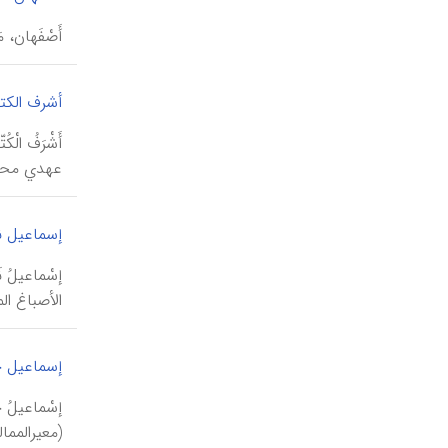
أَصْفَهان،
أشرف الکت
عهدي محمد
إسماعیل ن
إسْماعيلُ 
الأصباغ ال
إسماعیل ج
إسْماعيلُ 
(معير‌الممالك، ۲۷۷؛ كريم‌زا