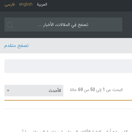
العربیة
english
فارسی
تصفح متقدم
البحث عن
1
إلی
50
من
69
حالة