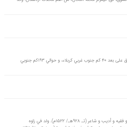
اَلْأُخَیضِر، بناء تاریخي یضم قلعة و قصراً و مسجداً، یقع في صحراء وادي عبید بالعراق علی بعد ۴۰ کم جنوب غربي کربلاء، و حوالي ۱۹۳کم جنوبي
اِخْتیارُ الدّینِ التُّرْبَتّي، الحسن بن غیاث‌الدین الحسیني، الشهیر بقاضي اختیار، قاض و فقیه و أدیب و شاعر (تـ ۹۲۸هـ/ ۱۵۲۲م). ولد في زاوه