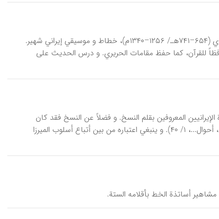
أَحْمَدُ الْسُّهرَوَرْديّ، شمس‌الدین أحمدبن یحیی بن محمد بن عمر بن محمد السهروردي (۶۵۴–۷۴۱هـ/ ۱۲۵۶–۱۳۴۰م)، خطاط و موسیقي إیراني شهیر.
 حافظاً للقرآن، کما حفظ مقامات الحریري. و درس الحدیث علی
ین شاملو المشهدي (تـ ۱۲۶۴هـ/ ۱۸۴۸م)، من الأساتذة الإیرانیین المعروفین بقلم النسخ. و فضلاً عن النسخ فقد کان
یخط بجمیع، الأقلام المتداولة و منها النستعلیق الحسن و «الشکسته» الممتاز (بیاني، أحوال...، ۱/ ۴۰). و ینبغي اعتباره من بین أتباع أسلوب المیرزا