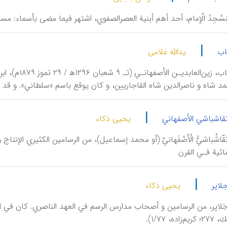
 مَسْجِدُ الْإمام، أحد أهم أبنية العصرالصفوي، اشتهر فيما مضى بأسماء:
|
اب
یدالله غلامی
أَشْرَفُ الْك
 شاه و ناصرالدين شاه القاجاريين، و كان يوقع باسم «سلطاني». و قد ل
|
قاشباشي الأصفهاني
یحیی ذکاء
نَقّاشْباشيُّ الْأَصْفَهانيّ (أو محمد إسماعيل)، من الرسامين الكثيري الإ
مائية فـي القرن
|
لایر
یحیی ذکاء
جَلايِر، من الرسامين و أصحاب مدارس الرسم في العهد الناصري. كان في ال
ده، ۱/۷۷).