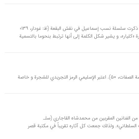
إسْماعيل،‌إمامْ‌‌زاده، بقعة تعود إلى أحد أعقاب الإمام الحسن (ع) في أصفهان، و قد ذكرت سلسلة نسب إسماعيل في نقش البقعة (ظ: غودار، ۱۳۹؛
في حارة «كليار»، و يشير شكل الكلمة إلى أنها ترتبط بنحوما بالتسمية
اَلْإسْليميّ، أحد التصاميم الرئيسه السبعة في الرسم التقليدي الإيراني (ظ: نويدي، روضة الصفات، ۵۰). اعتبر الإسليمي الرمز التجريدي للشجرة و خاصة
لم النستعليق‌. كان‌ من‌ الفنانين‌ المقربين‌ من‌ محمد‌شاه‌ القاجاري (سلـ‍
كاتب‌ السلطاني». ولذلك جمعت‌ كل‌ آثاره‌ تقريباً في مكتبة قصر