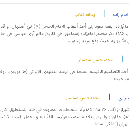
|
مام زاده
یدالله غلامی
قا: الجابري، ۱۸۶) ذكر موضع إمام‌زاده إسماعيل في تاريخ عالم آراي عباسي 
ي «گلبهار»، حيث يقع مرقد إمام‌ز...
|
محمدحسن سمسار
م، حيث
|
یرازي
محمدحسن سمسار
أَسَدُ اللّٰهِ‌ الشّيرازيّ (تـ‍ ۱۲۶۹ه‍/۱۸۵۳م‌)، الـخـطـاط المعروف‌ في ق
۱۲۵۰-۱۲۶۴ه‍(، وكان‌ يتولى‌ في بلاطه‌ منصب‌ «رئيس‌ الكتّاب‌» و يحمل‌ لقب‌ «ال
ران‌ (الملكي سابقا...