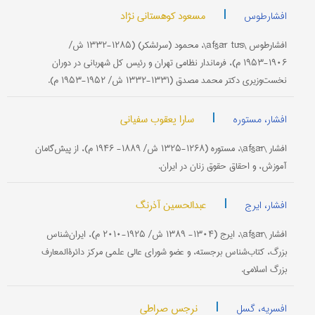
|
مسعود کوهستانی نژاد
افشارطوس
افشار‌طوس \afšār tūs\، محمود (سرلشکر) (۱۲۸۵-۱۳۳۲ ش/
۱۹۰۶-۱۹۵۳ م)، فرماندار نظامی تهران و رئیس کل شهربانی در دوران
نخست‌وزیری دکتر محمد مصدق (۱۳۳۱-۱۳۳۲ ش/ ۱۹۵۲-۱۹۵۳ م).
|
سارا یعقوب سفیانی
افشار، مستوره
افشار \afšār\، مستوره (۱۲۶۸-۱۳۲۵ ش/ ۱۸۸۹- ۱۹۴۶ م)، از پیش‌گامان
آموزش، و احقاق حقوق زنان در ایران.
|
عبدالحسین آذرنگ
افشار، ایرج
افشار \afšār\، ایرج (۱۳۰۴- ۱۳۸۹ ش/ ۱۹۲۵-۲۰۱۰ م)، ایران‌شناس
بزرگ، کتاب‌شناس برجسته، و عضو شورای عالی علمی مرکز دائرةالمعارف
بزرگ اسلامی.
|
نرجس صراطی
افسریه، گسل