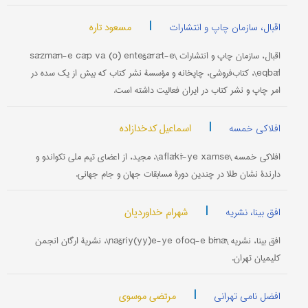
|
مسعود تاره
اقبال، سازمان چاپ و انتشارات
اقبال، سازمان چاپ و انتشارات \sāzmān-e čāp va (o) entešārāt-e
eqbāl\، کتاب‌فروشی، چاپخانه و مؤسسۀ نشر کتاب که بیش از یک سده در
امر چاپ و نشر کتاب در ایران فعالیت داشته است.
|
اسماعیل کدخدازاده
افلاکی خمسه
افلاکی خمسه \aflākī-ye xamse\، مجید، از اعضای تیم ملی تکواندو و
دارندۀ نشان طلا در چندین دورۀ مسابقات جهان و جام جهانی.
|
شهرام خداوردیان
افق بینا، نشریه
افق بینا، نشریه \našriy(yy)e-ye ofoq-e bīnā\، نشریۀ ارگان انجمن
کلیمیان تهران.
|
مرتضی موسوی
افضل نامی تهرانی