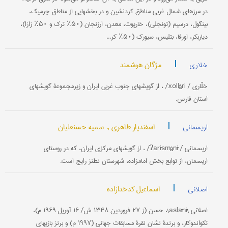
در مرزهای شمال غربی مناطق کردنشین و در بخشهایی از مناطق چرمیک،
بینگول، درسیم (تونجلی)، خارپوت، معدن، ارزنجان (۵۰٪ ترک و ۵۰٪ زازا)،
دیاربکر، اورفا، بتلیس، سیورک (۵۰٪ کر...
|
مژگان هوشمند
خلاری
خلّاری / xollâri/ ، از گویشهای جنوب غربی ایران و زیرمجموعۀ گویشهای
استان فارس.
|
اسفندیار طاهری ,
سمیه حسنعلیان
اریسمانی
اریسمانی / ʔarīsmânī/ ، از گویشهای مرکزی ایران، که در روستای
اریسمان، از توابع بخش امامزاده، شهرستان نطنز رایج است.
|
اسماعیل کدخدازاده
اصلانی
اصلانی \aslānī\، حسن (ز ۲۷ فروردین ۱۳۴۸ ش/ ۱۶ آوریل ۱۹۶۹ م)،
تکواندوکار، و برندۀ نشان نقرۀ مسابقات جهانی (۱۹۹۷ م) و برنز بازیهای