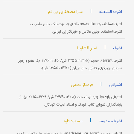
|
سارا مصطفایی بی غم
اشرف السلطنه
اشرف‌‌السلطنه \ašraf-os-saltane\، عزت‌ملک‌ خانم ملقب به
اشرف‌‌السلطنه، اولین عکاس و خبرنگار زن ایرانی.
|
امیر افشارنیا
اشرف
اشرف \ašraf\، حمید (۱۳۲۵-۱۳۵۵ ش/ ۱۹۴۶-۱۹۷۶ م)، عضو و رهبر
سازمان چریکهای فدایی خلق ایران (۱۳۵۰-۱۳۵۵ ش).
|
فرحناز عجمی
اشتیاقی
اشتیاقی \eštiyāqī\، توراندخت (۱۳۰۸-۱۳۹۴ ش/ ۱۹۲۹-۲۰۱۵ م)، از
بنیادگذاران شورای کتاب کودک و استاد ادبیات کودکان.
|
مسعود تاره
اشراف، مدرسه
اشراف، مدرسه \madrese-ye ašrāf\، از مدرسه‌های ملی تهران، که در