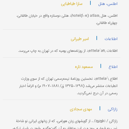
|
سارا طباطبایی
اطلس، هتل
اطلس، هتل \hotel(l-e) atlas\، هتلی دوستاره واقع در خیابان طالقانی،
چهار‌راه طالقانی.
|
امیر طیرانی
اطلاعات
اطلاعات \ettelāʾāt\، از روزنامه‌های یومیه که در تهران به چاپ می‌رسد.
|
مسعود تاره
اطلاع
اطلاع \ettelāʾ\، نخستین روزنامۀ نیمه‌رسمی تهران که از سوی وزارت
انطباعات منتشر می‌شد (۱۲۹۸-۱۳۲۵ ق/ ۱۸۸۱-۱۹۰۷ م) و الزاماً اخبار
رسمی در آن درج نمی‌گردید.
|
مهدی سجادی
زازاکی
زازاکی / zâzâki/ ، از گویشهای زبان هورامی، که از زبانهای ایرانی نو شاخۀ
غربی به شمار می‌رود و در این مناطق به آن گفت‌وگو می‌شود: در شرق ترکیه،