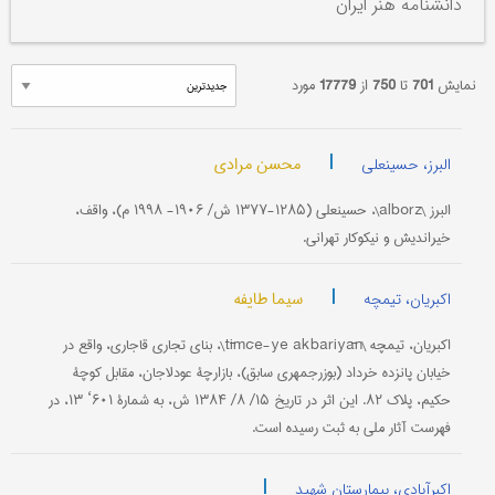
دانشنامه هنر ایران
نمایش
701
تا
750
از
17779
مورد
|
محسن مرادی
البرز، حسینعلی
البرز \alborz\، حسینعلی (۱۲۸۵-۱۳۷۷ ش/ ۱۹۰۶- ۱۹۹۸ م)، واقف،
خیراندیش و نیکوکار تهرانی.
|
سیما طایفه
اکبریان، تیمچه
اکبریان، تیمچه \tīmče-ye akbariyān\، بنای تجاری قاجاری، واقع در
خیابان پانزده خرداد (بوزرجمهری سابق)، بازارچۀ عودلاجان، مقابل کوچۀ
حکیم، پلاک ۸۲. این اثر در تاریخ ۱۵/ ۸/ ۱۳۸۴ ش، به شمارۀ ۶۰۱‘ ۱۳، در
فهرست آثار ملی به ثبت رسیده است.
|
اکبرآبادی، بیمارستان شهید