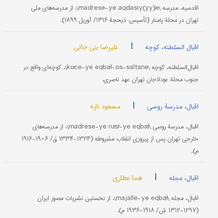
اقدسیه، مدرسه \madrese-ye aqdasiy(yy)e\، از مدرسه‌های ملی
تهران در محلۀ پامنار (تأسیس: ذیحجۀ ۱۳۱۶/ آوریل ۱۸۹۹).
|
علیرضا بنی جانی
اقبال السلطنه، کوچه
اقبال‌السلطنه، کوچه \kūče-ye eqbāl-os-saltane\، کوچه‌ای واقع در
جنوب محلۀ عودلاجان تهران عهد ناصری.
|
مسعود تاره
اقبال، مدرسۀ روسی
اقبال، مدرسۀ روسی \madrese-ye rūsī-ye eqbāl\، از مدرسه‌های
خارجی تهران پس از پیروزی انقلاب مشروطه (۱۳۲۴-۱۳۳۴ ق/ ۱۹۰۶-۱۹۱۶
م).
|
هما عطاری
اقبال، مجله
اقبال، مجله \majalle-ye eqbāl\، از نخستین نشریات مصور ایران
(۱۲۹۷-۱۳۱۲ ش/ ۱۹۱۸-۱۹۳۶ م).