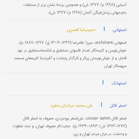
آسیایی (۱۹۹۸ م/ ۱۳۷۷ ش) و همچنین برندۀ نشان برنز از مسابقات
جام‌جهانی زیندل‌فینگن آلمان (۱۹۹۸ م/ ۱۳۷۷ ش).
|
حمیدرضا افسری
اصفهانی
اصفهانی \esfahānī\، میرزا غلامرضا (۱۲۴۶-۱۳۰۴ ق/ ۱۷۹۷-۱۸۸۷ م)،
خوش‌نویس و کتیبه‌نگار نامدار قلمهای نستعلیق و شکسته‌نستعلیق در عهد
قاجار، و از خوش‌نویسان پراثر و اثرگذار پایتخت و آفرینندۀ کتیبه‌های مسجد
سپهسالار تهران.
|
اصفهانک
|
علی محمد مرادیان منفرد
اصغر قاتل
اصغر قاتل \asqar qātel\، علی‌اصغر بروجردی، معروف به اصغر قاتل
(۱۲۷۲-۱۳۱۳ ش/ ۱۸۹۳-۱۹۳۴ م)، جنایت‌کار معروف تهران، و نماد شقاوت
و وحشت در میان مردم تهران و ری.