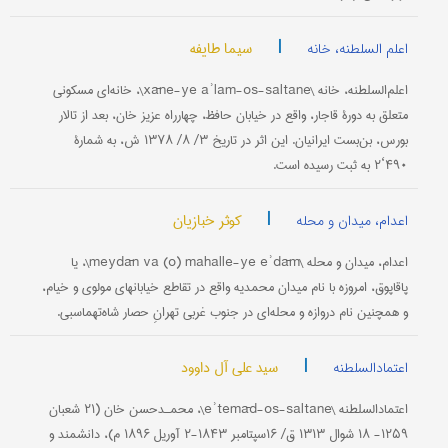
|
سیما طایفه
اعلم السلطنه، خانه
اعلم‌السلطنه، خانه \xāne-ye aʾlam-os-saltane\، خانه‌ای مسکونی
متعلق به دورۀ قاجار، واقع در خیابان حافظ، چهار‌راه عزیز خان، بعد از تالار
بورس، بن‌بست ایرانیان. این اثر در تاریخ ۳/ ۸/ ۱۳۷۸ ش، به شمارۀ
۴۹۰‘۲ به ثبت رسیده است.
|
کوثر خبازیان
اعدام، میدان و محله
اعدام، میدان و محله \meydān va (o) mahalle-ye eʾdām\، یا
پاقاپوق، امروزه با نام میدان محمدیه واقع در تقاطع خیابانهای مولوی و خیام،
و همچنین نام دروازه و محله‌ای در جنوب غربی تهرانِ حصار شاه‌تهماسبی.
|
سید علی آل داوود
اعتمادالسلطنه
اعتمادالسلطنه \eʾtemād-os-saltane\، محمـدحسن خان (۲۱ شعبان
۱۲۵۹- ۱۸ شوال ۱۳۱۳ ق/ ۱۶سپتامبر ۱۸۴۳-۲ آوریل ۱۸۹۶ م)، دانشمند و