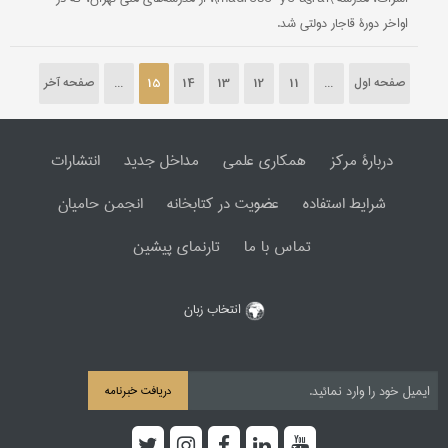
اواخر دورۀ قاجار دولتی شد.
صفحه اول
...
11
12
13
14
15
...
صفحه آخر
دربارۀ مرکز
همکاری علمی
مداخل جدید
انتشارات
شرایط استفاده
عضویت در کتابخانه
انجمن حامیان
تماس با ما
تارنمای پیشین
انتخاب زبان
دریافت خبرنامه