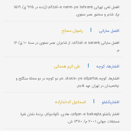
افضل نامی تهرانی \afzal-e nāmī-ye tehrānī\ (زنده در ۹۲۵ ق/ ۱۵۱۹
م)، شاعر و سخنور عصر صفوی.
|
رضوان مساح
افضل سارانی
افضل سارانی \afzal-e sārānī\، از شاعران عصر صفوی در سدۀ ۱۰ ق/ ۱۶
م.
|
علی کرم همدانی
افشارها، کوچه
افشارها، کوچه \kūče-ye afšārhā\، نام دو کوچه در دو محلۀ سنگلج و
چاله‌میدان در تهران عهد قاجار.
|
اسماعیل کدخدازاده
افشاربکشلو
افشار بکشلو \afšār-e bakešlū\، هادی، تکواندوکار، برندۀ نشان نقرۀ
مسابقات جهانی ۲۰۰۱ م/ ۱۳۸۰ ش.