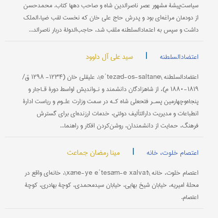
سیاست‌پیشۀ مشهور عصر ناصرالدین شاه و صاحب دهها كتاب. محمدحسن
از دودمان مراغه‌ای بود و پدرش حاج علی خان كه نخست لقب ضیاءالملك
داشت و سپس به اعتمادالسلطنه ملقب شد، حاجب‌الدولۀ دربار ناصرالد...
|
سید علی آل داوود
اعتضادالسلطنه
اعتضادالسلطنه \eʾtezād-os-saltane\، علیقلی خان (۱۲۳۴- ۱۲۹۸ ق/
۱۸۱۹-۱۸۸۰ م)، از شاهزادگان دانشمند و نـواندیش اواسط دورۀ قـاجار و
پنجاه‌وچهارمین پسـر فتحعلی شاه كـه در سمت وزارت علـوم و ریاست ادارۀ
انطباعات و مدیریت دارالتألیف دولتی، خدمات ارزنده‌ای برای گسترش
فرهنگ، حمایت از دانشمندان، روشن‌كردن افكار و راهنما...
|
مینا رمضان جماعت
اعتصام خلوت، خانه
اعتصام خلوت، خانه \xāne-ye eʾtesām-e xalvat\، خانه‌ای واقع در
محلۀ امیریه، خیابان شیخ بهایی، خیابان سیدمحمدی، کوچۀ بهادری، کوچۀ
اعتصام.