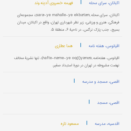
|
فهیمه خسروی آدینه وند
اکباتان، سرای محله
اکباتان، سرای محله \sarā-ye mahalle-ye ekbātān\، مجموعه‌ای
فرهنگی، هنری و ورزشی، زیر نظر شهرداری تهران، واقع در اکباتان، میدان
بسیج، جنب پارک نرگس، در ناحیۀ ۶، منطقۀ ۵.
|
هما عطاری
اقیانوس، هفته نامه
اقیانوس، هفته‌نامه \hafte-nāme-ye oq(i)yānūs\، تنها نشریۀ مخالف
نهضت مشروطه در تهران در دورۀ استبداد صغیر.
|
اقصی، مسجد و مدرسه
|
اقصی، مسجد
|
مسعود تاره
اقدسیه، مدرسه