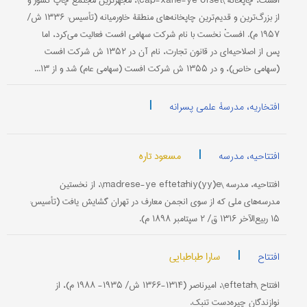
افست، چاپخانه \čāp-xāne-ye ofset\، مجهزترین مجتمع چاپ کشور و
از بزرگ‌ترین و قدیم‌ترین چاپخانه‌های منطقۀ خاورمیانه (تأسیس: ۱۳۳۶ ش/
۱۹۵۷ م). افستْ نخست با نام شرکت سهامی افست فعالیت می‌کرد، اما
پس ‌از اصلاحیه‌ای در قانون تجارت، نام آن در ۱۳۵۲ ش شرکت افست
(سهامی خاص)، و در ۱۳۵۵ ش شرکت افست (سهامی عام) شد و از ۱۳...
|
افتخاریه، مدرسۀ علمی پسرانه
|
مسعود تاره
افتتاحیه، مدرسه
افتتاحیه، مدرسه \madrese-ye eftetāhiy(yy)e\، از نخستین
مدرسه‌های ملی که از سوی انجمن معارف در تهران گشایش یافت (تأسیس:
۱۵ ربیع‌الآخر ۱۳۱۶ ق/ ۲ سپتامبر ۱۸۹۸ م).
|
سارا طباطبایی
افتتاح
افتتاح \eftetāh\، امیرناصر (۱۳۱۴-۱۳۶۶ ش/ ۱۹۳۵- ۱۹۸۸ م)، از
نوازندگان چیره‌دست تنبک.