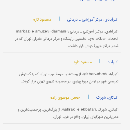
|
مسعود تاره
اکبرآبادی، مرکز آموزشی ـ درمانی
اکبرآبادی، مرکـز آموزشی ـ درمانی \markaz-e āmūzešī-darmānī-
ye akbar-ābādī\، نخستین زایشگاه و مرکز درمانی مادران تهران که در
شمار مراکز خیریۀ دولتی قرار داشت.
|
مسعود تاره
اکبرآباد
اکبرآباد \akbar-ābād\، از روستاهای حومۀ غرب تهران که با گسترش
تدریجی شهر در اوایل دورۀ پهلوی، در محدودۀ شهری تهران قرار گرفت.
|
حسن موسوی زاده
اکباتان، شهرک
اکباتان، شهرک \šahrak-e ekbātān\، از بزرگ‌ترین، پرجمعیت‌ترین و
مدرن‌ترین شهرکهای ایران، واقع در غرب تهران.