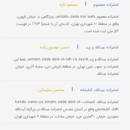
|
مسعود تاره
امامزاده معصوم
امامزاده معصوم \emām-zāde maʾsūm\، زیارتگاهی در خیابان قزوین،
واقع در منطقۀ ۱۰ شهرداری تهران، که بنای آن با شمارۀ ۹۱۳‘۱ در فهرست
آثار ملی ثبت شده است.
|
حسن موسوی زاده
امامزاده عبدالله و زید
امامزاده عبدالله و زید \emām-zāde abd-ol-lāh va zeyd\، بقعۀ این
امامزاده در جنوب غربی تهران، در منطقۀ تاریخی جی، سه‌راه آذری، خیابان
امامزاده عبدالله،
|
محسن سلیمانی
امامزاده عبدالله، کتابخانه
امامزاده عبدالله، کتابخانه \ketāb-xāne-ye emām-zāde abd-ol-
lāh\، کتابخانه‌ای واقع در آستان مقدس امامزاده عبدالله در بزرگراه آیت‌الله
سعیدی، خیابان ۳۰‌متری جی، خیابان سادات، در منطقۀ ۹ شهرداری تهران.