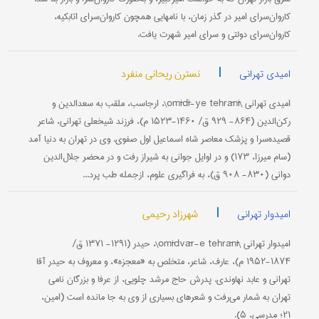
کاروان‌سرای امیر در گذر زمان، با نامهایی همچون کاروان‌سرای اتابکیه،
کاروان‌سرای دولتی و سرای امیر شهرت یافت.
|
نسترن ریحانی منفرد
امیدی تهرانی
امیدی تهرانی \omīdī-ye tehrānī\، ارجاسب، ملقب به سعدالدین و
رکن‌الدین (۸۶۴- ۹۲۹ ق/ ۱۴۶۰-۱۵۲۳ م)، فرزند شیخعلی تهرانی، شاعر
قصیده‌سرا و پزشک معاصر شاه اسماعیل اول صفوی. وی در تهران به دنیا آمد
(سام میرزا، ۱۷۳) و در اوایل جوانی به شیراز رفت و در محضر جلال‌الدین
دوانی (۸۳۰- ۹۰۸ ق)، به فراگیری علوم، ازجمله طب پرد...
|
شهرزاد رحیمی
امیدوار تهرانی
امیدوار تهرانی \omīdvār-e tehrānī\، حیدر (۱۲۹۱- ۱۳۷۱ ق/
۱۸۷۴-۱۹۵۲ م)، عارف، شاعر، متخلص به «معجزه»، و معروف به حیدر آقا
تهرانی و عابد نهاوندی. پدرش حاج مرشد چلویی، از عرفا و بزرگان نامی
تهران به شمار می‌رفت و شعرهای بسیاری از وی به جا مانده است (امین،
۲۱؛ مدرسی، ۵).