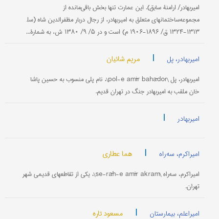
امیربهادر/ ارامنۀ سابق). این عمارت تنها بخش باقی‌مانده از
مجموعه‌ساختمانهای متعلق به امیربهادر، از رجال دربار مظفرالدین شاه (سل‍
۱۳۱۳-۱۳۲۴ ق/ ۱۸۹۶-۱۹۰۶ م) است و در ۵/ ۹/ ۱۳۸۰ ش، به شمارۀ...
|
مریم شائیان
امیربهادر، پل
امیربهادر، پل \pol-e amīr bahādor\، نام پلی منسوب به حسین پاشا
خان ملقب به امیربهادر جنگ در تهران قدیم.
|
امیربهادر
|
هما عطاری
امیراکرم، سه‌راه
امیراکرم، سه‌راه \se-rāh-e amīr akram\، یکی از تقاطعهای قدیمی شهر
تهران.
|
مسعود تاره
امیراعلم، بیمارستان