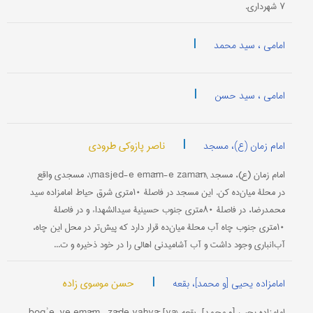
۷ شهرداری.
|
امامی ، سید محمد
|
امامی ، سید حسن
|
ناصر پازوکی طرودی
امام زمان (ع)، مسجد
امام زمان (ع)، مسجد \masjed-e emām-e zamān\، مسجدی واقع
در محلۀ میان‌ده کن. این مسجد در فاصلۀ ۱۰‌متری شرق حیاط امامزاده سید
محمدرضا، در فاصلۀ ۸۰متری جنوب حسینیۀ سیدالشهداء و در فاصلۀ
۱۰متری جنوب چاه آب محلۀ میان‌ده قرار دارد که پیش‌تر در محل این چاه،
آب‌انباری وجود داشت و آب آشامیدنی اهالی را در خود ذخیره و ت...
|
حسن موسوی زاده
امامزاده یحیى [و محمد]، بقعه
امامزاده یحیى [و محمد]، بقعه \boqʾe-ye emām- zāde yahyā [va