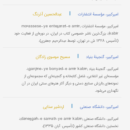
|
عبدالحسین آذرنگ
امیرکبیر، مؤسسۀ انتشارات
امیرکبیر، مؤسسۀ انتشارات \moºassese-ye entešārāt-e amīr
kabīr\، بزرگ‌ترین ناشر خصوصی کتاب در ایران، در دوره‌ای از فعالیت خود
(تأسیس: ۱۳۲۸ ش در تهران، توسط عبدالرحیم جعفری).
|
مسیح موسوی زادگان
امیرکبیر، گنجینۀ بنیاد
امیرکبیر، گنجینۀ بنیاد \ganjīne-ye bonyād-e amīr kabīr\،
مؤسسه‌ای غیر انتفاعی، شامل کتابخانه و گنجینه‌ای که مجموعه‌ای از
نمونه‌های باارزش صنایع دستی و دیگر آثار هنرهای سنتی ایران در آن
نگهداری می‌شود.
|
اردشیر سنایی
امیرکبیر، دانشگاه صنعتی
امیرکبیر، دانشگاه صنعتی \dānešgāh-e sanºatī-ye amīr kabīr\،
نخستین دانشگاه صنعتی کشور (تأسیس: آبان ۱۳۳۵).