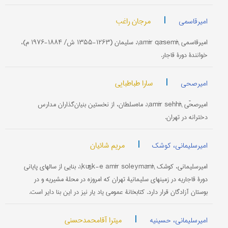
|
مرجان راغب
امیرقاسمی
امیرقاسمی \amīr qāsemī\، سلیمان (۱۲۶۳-۱۳۵۵ ش/ ۱۸۸۴-۱۹۷۶ م)،
خوانندۀ دورۀ قاجار.
|
سارا طباطبایی
امیرصحی
امیرصحّی \amīr sehhī\، ماه‌سلطان، از نخستین بنیان‌گذاران مدارس
دخترانه در تهران.
|
مریم شائیان
امیرسلیمانی، کوشک
امیرسلیمانی، کوشک \kūšk-e amīr soleymānī\، بنایی از سالهای پایانی
دورۀ قاجاریه در زمینهای سلیمانیۀ تهران که امروزه در محلۀ مشیریه و در
بوستان آزادگان قرار دارد. کتابخانۀ عمومی یاد یار نیز در این بنا دایر است.
|
میترا آقامحمدحسنی
امیرسلیمانی، حسینیه