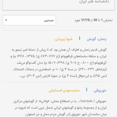
دانشنامه هنر ایران
نمایش
1
تا
50
از
17779
مورد
|
شیوا پیریایی
زنجان، گویش
گویش قدیم زنجان و اطراف آن همان بود که تا پیش از حملۀ امیر تیمور به
ایران، و سلطۀ سلسله‌های قراقویونلو (ح ۷۷۷-۸۷۳ ق/ ۱۳۷۵- ۱۴۶۸ م) و
آق‌قویونلو (ح ۸۰۰- ح ۹۰۸ ق/ ۱۳۹۸-۱۵۰۲ م) بدان گفت‌وگو می‌شد
(یارشاطر، ۲۳۹-۲۴۰). در سدۀ ۴ ق/ ۱۰ م، اصطخری در مسالک الممالک
(ص ۱۹۵)، و ابن‌حوقل (سدۀ ۴ ق) در صورة الارض (ص ۳۰۴)، زن...
|
محمدمهدی اسماعیلی
خورزوقی
خورزوقی / xorzuɢi/ ، یا در اصطلاح محلی، «وِلاتی»، از گویشهای مرکزی
ایران و از مجموعۀ زبانها و گویشهای ایرانی شمال غربی است که امروزه در
میان سالمندان شهر خورزوق (در گویش مردم محل و نیز اصفهان،