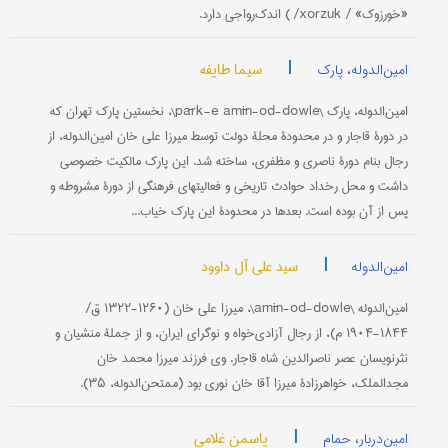
«خورزوک» / xorzuk/ ) اندک‌رواجی دارد.
|
سیما طایفه
امین‌الدوله، پارک
امین‌الدوله، پارک \pārk-e amīn-od-dowle\، نخستین پارک تهران که
در دورۀ قاجار و در محدودۀ محلۀ دولت توسط میرزا علی خان امین‌الدوله، از
رجال بنام دورۀ ناصری و مظفری، ساخته شد. این پارک مالکیت خصوصی
داشت و محل رخداد حوادث تاریخی و فعالیتهای فرهنگی از دورۀ مشروطه و
پس از آن بوده است. بعدها در محدودۀ این پارک خیاب...
|
سید علی آل داوود
امین‌الدوله
امین‌الدوله \amīn-od-dowle\، میرزا علی خان (۱۲۶۰-۱۳۲۲ ق/
۱۸۴۴-۱۹۰۴ م)، از رجال آزادی‌خواه و نوگرای ایران، و از جملۀ منشیان و
نثرنویسان عصر ناصرالدین شاه قاجار. وی فرزند میرزا محمد خان
مجدالملک، خواهرزادۀ میرزا آقا خان نوری بود (ممتحن‌الدوله، ۳۵).
|
یاسمن غلامی
امین‌دربار، حمام