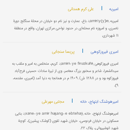
|
علی کرم همدانی
امیریه
امیریه \amīriy(y)e\، باغ، عمارت و نیز نام دو خیابان در محلۀ سنگلج دورۀ
ناصری، و امروزه نام محله‌ای در حدود نواحی مرکزی تهران، واقع در منطقۀ
۱۱ شهرداری.
|
پریسا سنجابی
امیری فیروزکوهی
امیری فیروزکوهی \amīrī-ye fīrūzkūhī\، کریم، متخلص به امیر و ملقب به
سیدالشعرا، شاعر و سخنور بزرگ معاصر. وی از تیرۀ سادات حسینی فرح‌آباد
فیروزکوه بود و در ۱۲۸۸ ش/ ۱۹۰۹ م در همانجا به دنیا آمد (امیری، مقدمه،
۹).
|
مجتبی مهرعلی
امیرهوشنگ ابتهاج، خانه
امیرهوشنگ ابتهاج، خانه \xāne-ye amīr hūšang-e ebtehāj\، بنایی
مسکونی در خیابان فردوسی، خیابان شهید تقوی (کوشک پیشین)، کوچۀ
شهید انوشیروانی، پلاک ۲۲.