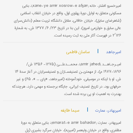
امیرخسرو افشار، خانه \xāne-ye amīr xosrow-e afšār\، بنایی
مسکونی متعلق به اوایل دورۀ پهلوی اول، واقع در خیابان انقلاب اسلامی
(شاهرضای سابق)، خیابان خاقانی، مقابل دانشگاه تربیت معلم (دانش‌سرای
عالی سابق و خوارزمی امروز). این بنا در تاریخ ۲۳/ ۶/ ۱۳۷۷ ش، به شمارۀ
۱۲۶‘۲ در فهرست آثار ملی به ثبت رسیده است.
|
ساسان فاطمی
امیرجاهد
امیـرجـاهــد \amīr jāhed\، محمــدعلــی (۱۲۷۵- ۱۳۵۶ ش/
۱۸۹۶-۱۹۷۷ م)، از مهم‏تریـن تصنیف‏سـازان و تصنیف‏سرایان در آغاز سدۀ ۱۴
ش. او با اینکه در موسیقی، خودآموخته (امیرجاهد، «پای ... »، ۶۵) و غیر
حرفه‏ای بود، در تاریخ تصنیف‏ ایرانی، جایگاه برجسته و مهمی دارد، هرچندکه
به‏ندرت به اهمیت او پی برده شده است.
|
سیما طایفه
امیربهادر، عمارت
امیربهادر، عمارت \emārat-e amīr bahādor\، بنایی متعلق به دورۀ
مظفری، واقع در خیابان ولیعصر (امیریه)، خیابان سرگرد بشیری (پل