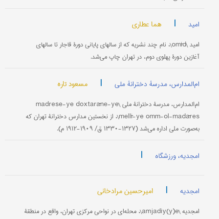
|
هما عطاری
امید
امید \omīd\، نام چند نشریه که از سالهای پایانی دورۀ قاجار تا سالهای
آغازین دورۀ پهلوی دوم، در تهران چاپ می‌شد.
|
مسعود تاره
ام‌المدارس، مدرسۀ دخترانۀ ملی
ام‌المدارس، مدرسۀ دخترانۀ ملی \madrese-ye doxtarāne-ye
mellī-ye omm-ol-madāres\، از نخستین مدارس دخترانۀ تهران که
به‌صورت ملی اداره می‌شد (۱۳۲۷-۱۳۳۰ ق/ ۱۹۰۹-۱۹۱۲ م).
|
امجدیه، ورزشگاه
|
امیرحسین مرادخانی
امجدیه
امجدیه \amjadiy(y)e\، محله‌ای در نواحی مرکزی تهران، واقع در منطقۀ