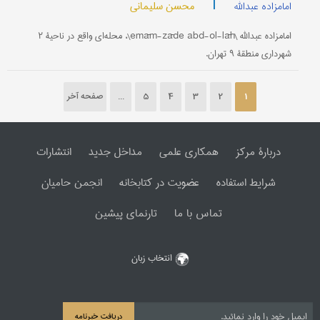
|
محسن سلیمانی
امامزاده عبدالله
امامزاده عبدالله \emām-zāde abd-ol-lāh\، محله‌ای واقع در ناحیۀ ۲
شهرداری منطقۀ ۹ تهران.
1
2
3
4
5
...
صفحه آخر
دربارۀ مرکز
همکاری علمی
مداخل جدید
انتشارات
شرایط استفاده
عضویت در کتابخانه
انجمن حامیان
تماس با ما
تارنمای پیشین
انتخاب زبان
دریافت خبرنامه