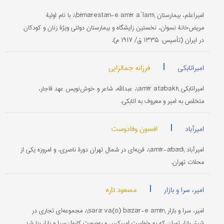
امیراعلم، بیمارستان \bīmārestān-e amīr aʾlam\، با نام اولیۀ
مریض‌خانۀ نسوان، نخستین زایشگاه و بیمارستان دولتی ویژۀ زنان و کودکان
در ایران (تأسیس: ۱۳۳۵ ق/ ۱۹۱۷ م).
|
فرزانه جمالزایی
امیراتابکی
امیراتابکی \amīr atābakī\، عبدالله، شاعر و خوش‌نویس عهد قاجار،
متخلص به امیر و معروف به اتابکی.
|
افسون وفادوست
امیرآباد
امیرآباد \amīr-ābād\، قریه‌ای در شمال تهران دورۀ ناصری، و امروزه یکی از
محلات تهران.
|
مسعود تاره
امیر، سرا و بازار
امیر، سرا و بازار \sarā va(o) bāzār-e amīr\، مجموعه‌ای تجاری در
شرق بازار تهران که به خواست امیرکبیر، و به‌صورت کاروان‌سرا و بازار بنا شد.