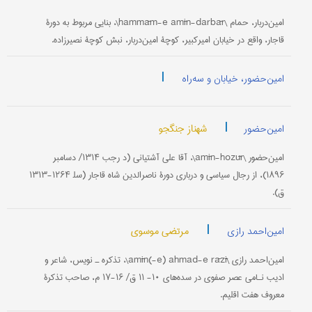
امین‌دربار، حمام \hammām-e amīn-darbār\، بنایی مربوط به دورۀ
قاجار، واقع در خیابان امیرکبیر، کوچۀ امین‌دربار، نبش کوچۀ نصیرزاده.
|
امین‌حضور، خیابان و سه‌راه
|
شهناز جنگجو
امین‌حضور
امین‌حضور \amīn-hozūr\، آقا علی آشتیانی (د رجب ۱۳۱۴/ دسامبر
۱۸۹۶)، از رجال سیاسی و درباری دورۀ ناصرالدین شاه قاجار (سل‍ ۱۲۶۴-۱۳۱۳
ق).
|
مرتضی موسوی
امین‌احمد رازی
امین‌احمد رازی \amīn(-e) ahmad-e rāzī\، تذکره ـ ‌نویس، شاعر و
ادیب نـامی عصر صفوی در سده‌های ۱۰- ۱۱ ق/ ۱۶-۱۷ م، صاحب تذکرۀ
معروف هفت اقلیم.