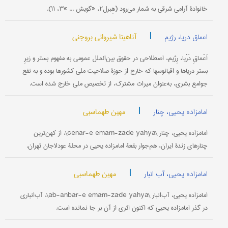
خانوادۀ آرامی شرقی به شمار می‌رود (هِبرل۲، «گویش ... »۳، ۱۱).
|
آناهیتا شیروانی بروجنی
اعماق دریا، رژیم
اَعْماقِ دَرْیا، رِژیم، اصطلاحی در حقوق بین‌الملل عمومی به مفهوم بستر و زیرِ
بستر دریاها و اقیانوسها که خارج از حوزۀ صلاحیت ملی کشورها بوده و به نفع
جوامع بشری، به‌عنوان میراث مشترک، از تخصیص ملی خارج شده است.
|
مهین طهماسبی
امامزاده یحیی، چنار
امامزاده یحیى، چنار \čenār-e emām-zāde yahyā\، از کهن‌ترین
چنارهای زندۀ ایران، هم‌جوار بقعۀ امامزاده یحیى در محلۀ عودلاجان تهران.
|
مهین طهماسبی
امامزاده یحیی، آب انبار
امامزاده یحیى، آب‌انبار \āb-anbār-e emām-zāde yahyā\، آب‌انباری
در گذر امامزاده یحیى که اکنون اثری از آن بر جا نمانده است.