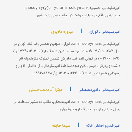
امیرسلیمانی، حسینیه \hoseyniy(y)e- ye amīr soleymānī\،
حسینیه‌ای واقع در خیابان بهشت در ضلع جنوبی پارک شهر.
|
فیروزه ملایری
امیرسلیمانی ، توران
امیرسلیمانی \amīr soleymānī\، توران، سومین همسر رضا شاه. توران در
سال ۱۲۸۲ ش/ ۱۹۰۳ م در عهد مظفرالدین شاه قاجار (سل‍ ۱۳۱۳-۱۳۲۴ ق/
۱۸۹۶-۱۹۰۶ م) در تهران زاده شد. مادرش شمس‌الملوک منزه‌الدوله نام
داشت و پدرش، عیسى خان مجدالسلطنۀ امیرسلیمانی، از خاندان قاجار و
پسردایی ناصرالدین شـاه (سل‍ ۱۲۶۴- ۱۳۱۳ ق/ ۱۸۴۸-۱۸۹۶ ...
|
میترا آقامحمدحسنی
امیرسلیمانی ، امیرمصطفی
امیرسلیمانی \amīr soleymānī\، امیرمصطفى، ملقب به مشیرالسلطنه، از
رجال سیاسی اواخر عصر قاجار و دورۀ پهلوی.
|
سیما طایفه
امیرخسرو افشار، خانه