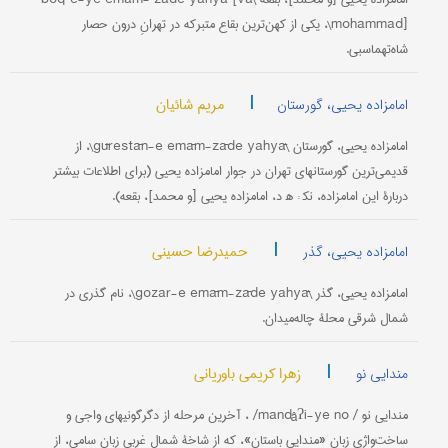
mohammad]\، یکی از کهن‌ترین بقاع متبرکه در تهرانِ درون حصار
شاه‌تهماسبی.
|
مریم شائیان
امامزاده یحیى، گورستان
امامزاده یحیى، گورستان \gūrestān-e emām-zāde yahyā\، از
قدیمی‌ترین گورستانهای تهران در جوار امامزاده یحیى (برای اطلاعات بیشتر
دربارۀ این امامزاده، نک‍ : ه‍ د، امامزاده یحیى [و محمد]، بقعه).
|
حمیدرضا حسینی
امامزاده یحیى، گذر
امامزاده یحیى، گذر \gozar-e emām-zāde yahyā\، نام گذری در
شمال شرقی محلۀ چاله‌میدان.
|
زهرا کریمی باوریانی
مندایی نو
مندایی نو / mandâʔi-ye no/ ، آخرین مرحله از دگرگونیهای واجی و
ساخت‌واژی زبان «مندایی باستان»، که از شاخۀ شمال غربی زبان سامی، از