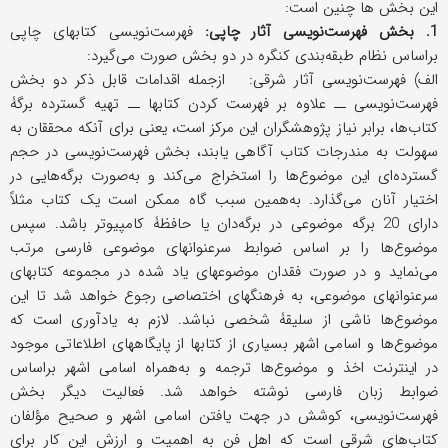
این بخش ها چنین است:
1. بخش فهرست‌نویسی آثار چاپی:
فهرست‌نویسی کتابهای چاپی
براساس نظام طبقه‌بندی کنگره در دو بخش صورت می‌گیرد:
الف) فهرست‌نویسی آثار شرقی: ازجمله اقدامات قابل ذکر دو بخش
فهرست‌نویسی ــ علاوه بر فهرست کردن کتابها ــ تهیه گسترده برگۀ
کتاب‌ها، برابر نیاز پژوهشگران این مرکز است، یعنی برای آنکه محققان به
سهولت به مندرجات کتاب آگاهی یابند، بخش فهرست‌نویسی در حجم
گسترده‌ای این موضوع‌ها را استخراج می‌کند و به‌صورت برگه‌هایی در
اختیار آنان می‌گذارد. به‌همین‌ سبب گاه ممکن است یک کتاب مثلاً
دارای 20 برگه موضوعی در برگه‌دان یا حافظۀ کامپیوتر باشد. سپس
موضوع‌ها را بر اساس ضوابط سرعنوانهای موضوعی فارسی مرتب
می‌نماید و در صورت فقدان موضوعهای یاد شده در مجموعه کتابهای
سرعنوانهای موضوعی، به فرهنگهای اختصاصی رجوع خواهد شد تا این
موضوع‌ها ناشی از سلیقۀ شخصی نباشد. لازم به یادآوری است که
موضوع‌ها و اسامی اشهر بسیاری از کتابها از پایگاههای اطلاعاتی موجود
در اینترنت اخذ و موضوع‌ها ترجمه و به‌همراه اسامی اشهر براساس
ضوابط زبان فارسی نوشته خواهد شد. فعالیت دیگر بخش
فهرست‌نویسی، کوشش در جهت یافتن اسامی اشهر و صحیح مؤلفان
کتاب‌های شرقی است که اهل فن به اهمیت و ارزش این کار برای