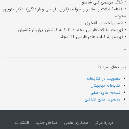
• جُنگ مرتضی قلی شاملو
• نامنامۀ ایلات و عشایر و طوایف (ایران تاریخی و فرهنگی). دکتر منوچهر
ستوده
• شمس‌الحساب الفخری
• فهرست مقالات فارسی مجلد 7 تا 9 به کوشش ایران‌ناز کاشیان
• فهرستوارۀ کتاب های فارسی 11 مجلد
...
پیوندهای مرتبط
عضویت در کتابخانه
کتابخانه دیجیتال
نسخه های خطی
مجموعه های اهدایی
دربارۀ مرکز
همکاری علمی
مداخل جدید
انتشارات