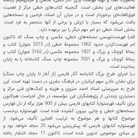
به‌صورت اهدا و تهیه فهرست برای آثار خطی، عکسی و میکروفیلم ازجمله
فعالیت‌های این بخش است. گنجینه کتاب‌های خطی مرکز از اهمیت
فوق‌العاده‌ای برخوردار است و در میان آن اسناد، فرامین و نسخه‌هایی
یافت می‌شود که بسیار با ارزش و برخی از آنها منحصر به فرد است.
بخش اسناد خطی دو امر مهم دیگر را نیز برعهده دارد:
الف) فهرست‌نویسی نسخه‌های خطی، عکسی و چاپ سنگ که تاکنون
امر فهرست‌کردن حدود 1962 مجموعۀ خطی (در 3215 عنوان) کتاب و
رسالۀ کوچک و بزرگ و 1821 مجموعه عکسی (در 3162 عنوان) کتاب و
رسالۀ کوچک و بزرگ و 7031 مجموعه چاپ سنگ کتابخانه را به پایان
رسانیده است.
ب) اجرای طرح بزرگ کتابنامه آثار فارسی (از آغاز تا پایان چاپ سنگ)
برای نشان دادن سهم ایرانیان در فرهنگ بشری در دست تهیه است. این
طرح به سرپرستی استاد احمد منزوی و هزینه و کمک‌های فنی مرکز و
دستیاری چندتن از پژوهشگران این مؤسسه، در حال اجراست هم‌اکنون
برای تألیف فهرستوارۀ کتابهای فارسی بیش از 900 هزار برگه از دل‌ فهارس
نسخه‌های خطی و چاپی بیرون کشیده شده است. فهرستواره برحسب
موضوع کتابها و هر موضوع به ترتیب الفبایی تألیف می‌شود. از
فهرستواره کتابهای فارسی که پیش‌بینی می‌شود 25 مجلد خواهد بود و
بر مبنای موضوعی تدوین شده است، تاکنون 11 مجلد انتشار یافته