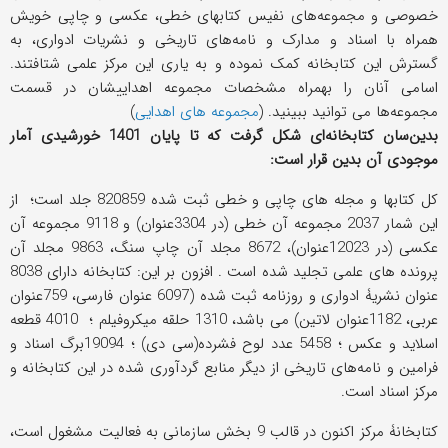
خصوصی و مجموعه‌های نفیس کتابهای خطی، عکسی و چاپی خویش
همراه با اسناد و مدارک و نامه‌های تاریخی و نشریات ادواری، به‌
گسترش این کتابخانه کمک نموده و به یاری این مرکز علمی شتافتند.
اسامی آنان را بهمراه مشخصات مجموعه اهداییشان در قسمت
مجموعه‌ها می توانید ببینید. (
مجموعه های اهدایی
)
بدین‌سان کتابخانه‌ای شکل گرفت که تا پایان 1401 خورشیدی آمار
موجودی آن بدین قرار است:
كل كتابها و مجله های چاپی و خطی ثبت شده 820859 جلد است؛ از
این شمار 2037 مجموعه آن خطی (در 3304عنوان) و 9118 مجموعه آن
عکسی (در 12023عنوان)، 8672 مجلد آن چاپ سنگ، 9863 مجلد آن
پرونده های علمی تجلید شده است . افزون بر این: کتابخانه دارای 8038
عنوان نشریۀ ادواری و روزنامه ثبت شده (6097 عنوان فارسی، 759عنوان
عربی، 1182عنوان لاتین) می باشد، 1310 حلقه میکروفیلم ؛ 4010 قطعه
اسلاید و عكس ؛ 5458 عدد لوح فشرده(سی دی) ؛ 19094برگ اسناد و
فرامین و نامه‌های تاریخی
از دیگر منابع گردآوری شده در این کتابخانه و
مرکز اسناد است.
کتابخانۀ مرکز اکنون در قالب 9 بخش سازمانی به فعالیت مشغول است،