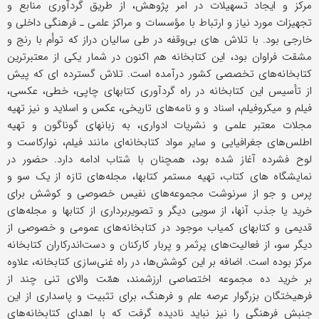
مرکز و ایجاد تسهیلات در امر پژوهش، از طریق گردآوری منابع و
تجهیزات مورد نیاز و ارتباط با مؤسسات و مراکز علمی ـ فرهنگی داخلی و
خارجی بود. با تلاش های بی‌وقفه در طی سالیان دراز که توأم با رنج و
مشقت فراوان بود، این کتابخانه هم اکنون در شمار یکی از معتبرترین
کتابخانه‌های تخصصی کشور درآمده است. تلاش گسترده ای که پیش
از تأسیس این کتابخانه در راه گردآوری کتابهای چاپی، خطی، عکسی،
فیلم و میکروفیلم، اسناد و و نامه‌های تاریخی، عکس و اسلاید و نیز تهیه
مجلات معتبر علمی و نشریات ادواری، به زبانهای گوناگون و تهیه
اطلس‌های جغرافیایی و سایر مواد کتابخانه‌ای مانند فیلم، نوارکاست و
لوح فشرده آغاز شده بود، همچنان با شتاب ادامه دارد. حضور در
نمایشگاه های کتاب، تهیه مستمر کتابها، مجله‌های تازه از یک سو و
پرس و جو از سرنوشت مجموعه‌های نفیس خصوصی و کوشش برای
خرید یا جذب آنها، از سویی دیگر و تصویربرداری از کتابها و مجله‌های
قدیمی و کتابهای کمیاب موجود در کتابخانه‌های عمومی و خصوصی از
دیگر سو، از فعالیت‌های پرثمر و پربار کارکنان و دست‌اندرکاران کتابخانه
مرکز بوده است. اضافه بر این کوشش‌ها، در راه‌ غنی‌سازی کتابخانه، علاوه
بر خرید ده مجموعه اختصاصی ارزشمند، همّت والای تنی چند از
فرهیختگان بزرگوار عرصه علم و فرهنگ، برای تثبیت و پاسداری از این
جنبش فرهنگی را نیز نباید نادیده گرفت که با اهدای کتابخانه‌های