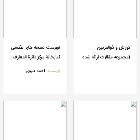
کورش و ذوالقرنین
فهرست نسخه های عکسی
(مجموعه مقالات ارائه شده
کتابخانۀ مرکز دائرة المعارف
در همایش کورش و
بزرگ اسلامی
نویسنده :
احمد منزوی
ذوالقرنین)