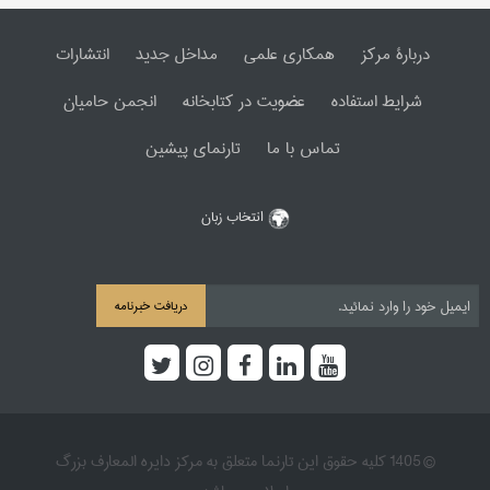
دربارۀ مرکز
همکاری علمی
مداخل جدید
انتشارات
شرایط استفاده
عضویت در کتابخانه
انجمن حامیان
تماس با ما
تارنمای پیشین
انتخاب زبان
دریافت خبرنامه
© 1405 کلیه حقوق این تارنما متعلق به مرکز دایره المعارف بزرگ