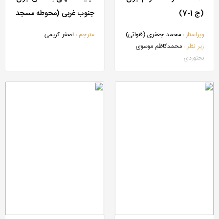
(ج 1-7)
جنوب غربی (محوطه مسجد
سلیمان)
ویراستار :
محمد جعفری (قنواتی)
مترجم :
اصغر کریمی
زیر نظر :
محمدکاظم موسوی
بجنوردی