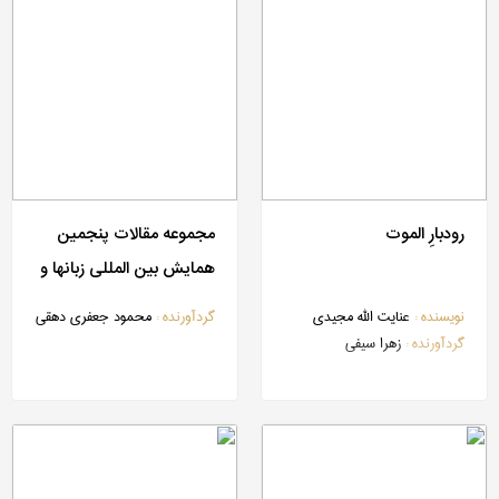
رودبارِ الموت
مجموعه مقالات پنجمین
همایش بین المللی زبانها و
گویشهای ایرانی (1399)
نویسنده :
عنایت الله مجیدی
گردآورنده :
محمود جعفری دهقی
گردآورنده :
زهرا سیفی