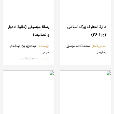
دائرة المعارف بزرگ اسلامی
رسالۀ موسیقی (نقاوة الادوار
(ج 1-26)
و تصانیف)
سر ویراستار :
محمدکاظم موسوی
نویسنده :
عبدالعزیز بن عبدالقادر
بجنوردی
مراغی
زیر نظر :
حسین میثمی ,
مصطفی عبادی