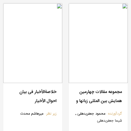
مجموعه مقالات چهارمین
خلاصة‎الأخبار فی بیان
همایش بین المللی زبانها و
احوال الأخیار
گویشهای ایرانی (1397)
گردآورنده :
محمود جعفری‎دهقی ,
زیر نظر :
میرهاشم محدث
شیما جعفری‎دهقی