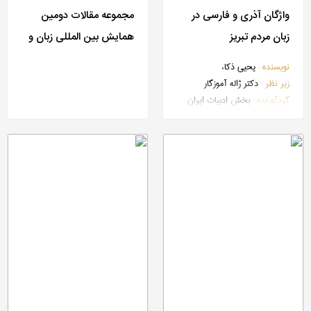
واژگان آذری و فارسی در
مجموعه مقالات دومین
زبان مردم تبریز
همایش بین المللی زبان و
گویش های ایرانی (گذشته
نویسنده :
یحیی ذکاء
و حال)
زیر نظر :
دکتر ژاله آموزگار
گردآورنده :
بخش ادبیات ایران