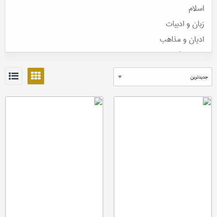
اسلام
زبان و ادبیات
ادیان و مذاهب
مباحث کلامی - الهیات
عرفان
فلسفه
تاریخ و باستان شناسی
جغرافیا
مردم شناسی
حقوق
هنر
علوم اجتماعی و اقتصادی
فقه و علوم قرآنی
علوم سیاسی