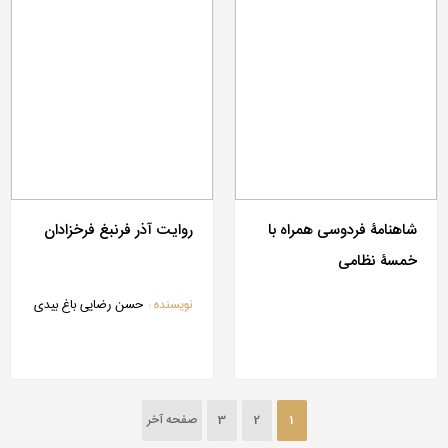
شاهنامۀ فردوسی همراه با
روایت آذر فرنبغ فرخزادان
خمسۀ نظامی
نویسنده :
حسن رضایی باغ بیدی
1
2
3
صفحه آخر