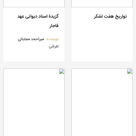
تاریخ علم
آموزش و پرورش
تواریخ هفت لشکر
گزیدۀ اسناد دیوانی عهد
علوم نظامی
قاجار
دانشنامه ها
نویسنده :
میراحمد مجتبائی
فهرستواره ها
تفرشی