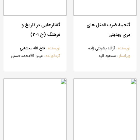
گنجینۀ ضرب المثل های
گفتارهایی در تاریخ و
دری بهدینی
فرهنگ (ج 1-2)
نویسنده :
آزاده پشوتنی زاده
نویسنده :
فتح الله مجتبایی
ویراستار :
مسعود تاره
گردآورنده :
میترا آقامحمدحسنی