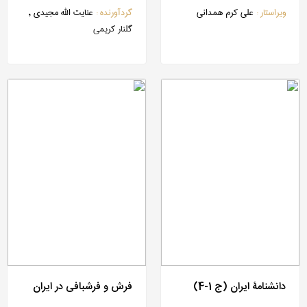
پورسردار
ویراستار :
علی کرم همدانی
گردآورنده :
عنایت الله مجیدی ,
گلنار کریمی
دانشنامۀ ایران (ج 1-4)
فرش و فرش‎بافی در ایران