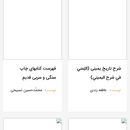
شرح تاریخ یمینی (الیُمني
فهرست کتابهای چاپ
في شرح الیمیني)
سنگی و سربی قدیمِ
کتابخانۀ مرکز دائرة المعارف
نویسنده :
عاطفه زندی
نویسنده :
محمّدحسین تسبیحی
بزرگ اسلامی