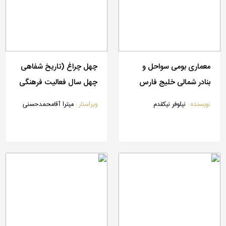
معماری بومی سواحل و
چهل چراغ (تاریخ شفاهی
بنادر شمالی خلیج فارس
چهل سال فعالیت فرهنگی
و علمی مرکز دائرة المعارف
نویسنده :
نیلوفر نیک‎قدم
ویراستار :
میترا آقامحمدحسنی
بزرگ اسلامی/مرکز
پژوهشهای ایرانی و
اسلامی)