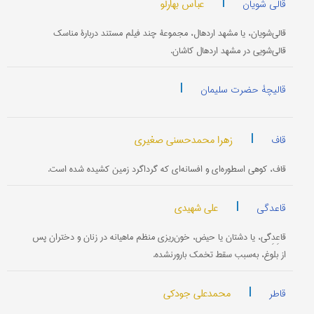
|
عباس بهارلو
قالی شویان
قالی‌شویان، یا مشهد اردهال، مجموعۀ چند فیلم مستند دربارۀ مناسک
قالی‌شویی در مشهد اردهال کاشان.
|
قالیچۀ حضرت سلیمان
|
زهرا محمدحسنی صغیری
قاف
قاف، کوهی اسطوره‌ای و افسانه‌ای که گرداگرد زمین کشیده شده است.
|
علی شهیدی
قاعدگی
قاعِدِگی، یا دشتان یا حیض، خون‌ریزی منظم ماهیانه در زنان و دختران پس
از بلوغ، به‌سبب سقط تخمک بارورنشده.
|
محمدعلی جودکی
قاطر