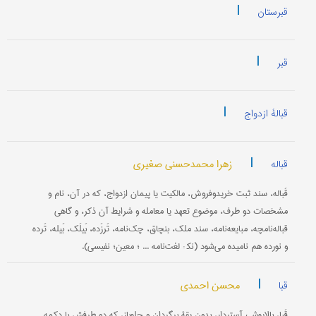
|
قبرستان
|
قبر
|
قبالۀ ازدواج
|
زهرا محمدحسنی صغیری
قباله
قَباله، سند ثبت خریدوفروش، مالکیت یا پیمان ازدواج، که در آن، نام و
مشخصات دو طرف، موضوع تعهد یا معامله و شرایط آن ذکر، و گاهی
قباله‌نامچه، مبایعه‌نامه، سند ملک، بنچاق، چک‌نامه، تَرزَده، بَیلَک، بَیله، تَرده
و نورده هم نامیده می‌شود (نک‍ : لغت‌نامه ... ؛ معین؛ نفیسی).
|
محسن احمدی
قبا
قَبا، بالاپوشی آستردار، بدون یقۀ برگردان و جلوباز، که دو طرفش با دکمه