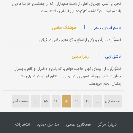
قاطِر، یا اَستر، چهارپای اهلی از راستۀ سم‌داران، که از جفت‎شدن خر بـا مادیان
زاده می‎شود و درگذشته، کارکردهـای فراوانی داشته است.
|
هوشنگ عباسی
قاسم آبادی، رقص
قاسِمْ‌آبادی، رَقْصِ، یکی از انواع و گونه‌های رقص در گیلان.
|
زهرا سیفی
قاشق زنی
قاشُقْ‌زَنی،‌ از آیینهای کهن حاجت‌خواهی، که زنان و دختران و گاهی، پسران
جوان در شب چهارشنبه‌سوری و در برخی از مناطق ایران، در شبهای ماه
‌رمضان انجام می‌دهند.
صفحه اول
...
11
12
13
14
15
...
صفحه آخر
دربارۀ مرکز
همکاری علمی
مداخل جدید
انتشارات