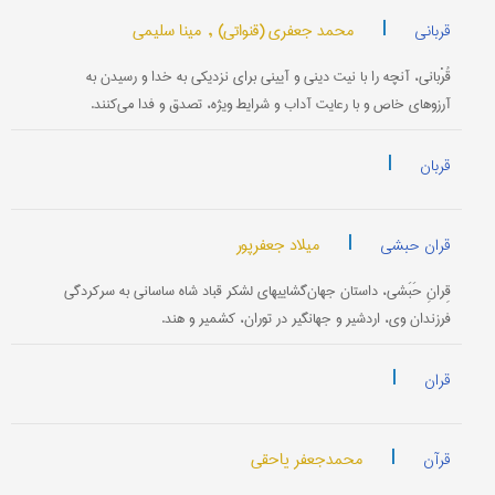
|
محمد جعفری (قنواتی) ,
مینا سلیمی
قربانی
قُرْبانی، آنچه را با نیت دینی و آیینی برای نزدیکی به خدا و رسیدن به
آرزوهای خاص و با رعایت آداب و شرایط ‌ویژه، تصدق و فدا می‌کنند.
|
قربان
|
میلاد جعفرپور
قران حبشی
قِرانِ حَبَشی، داستان جهان‌گشاییهای لشکر قباد شاه ساسانی به سرکردگی
فرزندان وی، اردشیر و جهانگیر در توران، کشمیر و هند.
|
قران
|
محمدجعفر یاحقی
قرآن