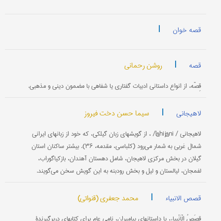
|
قصه خوان
|
روشن رحمانی
قصه
قِصّه‌، از انواع داستانی ادبیات گفتاری یا شفاهی با مضمون دینی و مذهبی.
|
سیما حسن دخت فیروز
لاهیجانی
لاهیجانی / lâhiǰâni/ ، از گویشهای زبان گیلکی، که خود از زبانهای ایرانی
شمال غربی به شمار می‌رود (کلباسی، مقدمه، ۳۶). بیشتر ساکنان استان
گیلان در بخش مرکزی لاهیجان، شامل دهستان آهندان، بازکیاگوراب،
لفمجان، لیالستان و لیل و بخش رودبنه به این گویش سخن می‌گویند.
|
محمد جعفری (قنواتی)
قصص الانبیاء
قِصَصُ الْاَنْبیاء، یا داستانهای پیامبران، نامی عام برای کتابهای دربرگیرندۀ