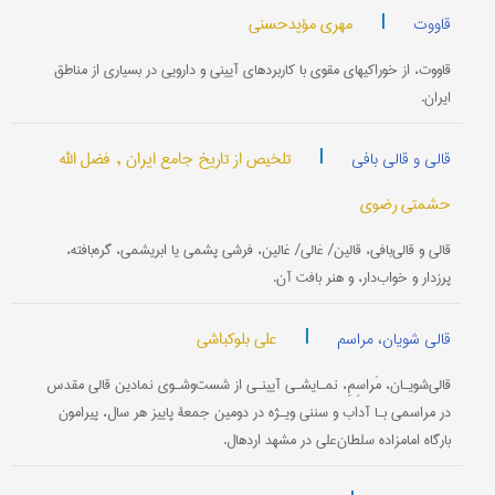
|
مهری مؤیدحسنی
قاووت
قاووت، از خوراکیهای مقوی با کاربردهای آیینی و دارویی در بسیاری از مناطق
ایران.
|
تلخیص از تاریخ جامع ایران ,
فضل الله
قالی و قالی بافی
حشمتی رضوی
قالی و قالی‌بافی، قالین/ غالی/ غالین، فرشی پشمی یا ابریشمی، گره‌بافته،
پرزدار و خواب‌دار، و هنر بافت آن.
|
علی بلوکباشی
قالی شویان، مراسم
قالی‌شویـان، مَراسِمِ، نمـایشـی آیینـی از شست‌وشـوی نمادین قالی مقدس
در مراسمی بـا آداب و سننی ویـژه در دومین جمعۀ پاییز هر سال، پیرامون
بارگاه امامزاده سلطان‌علی در مشهد اردهال.