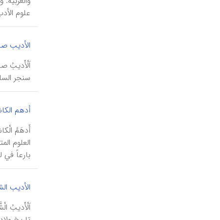
علوم الأد
الأدیب صاب
سنجر السل
أدهم الکا
بارعاً في لع
الأدیب الش