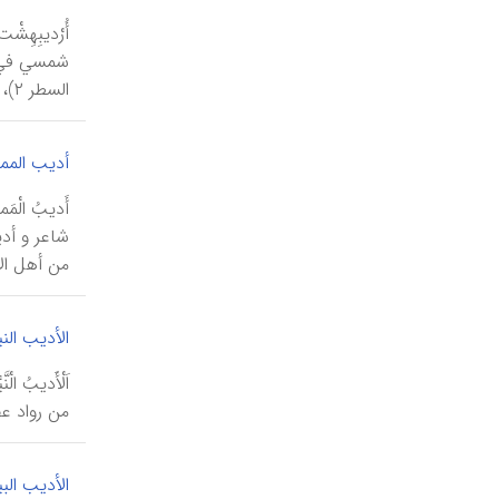
أُرْدیبِهِ
السطر ۲)، و هذان الشکلان مشتقان من الشک...
أدیب المم
شاعر و أدی
من أهل الأ
الأدیب الن
من رواد عص
الأدیب الب