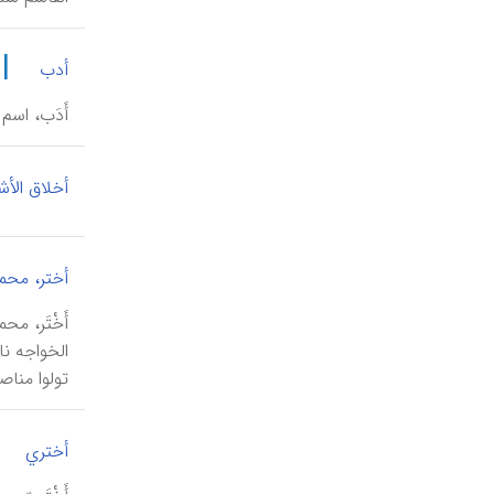
|
أدب
أَدَب، اسم لعدة نشرات في القرن
أخلاق الأش
أختر، مح
تولوا مناصب
|
أختري