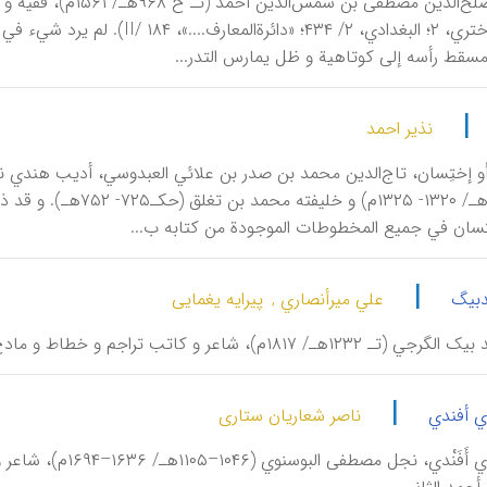
أَخْتَريّ، مصلح‌الدین
حصاري (أختري، ۲؛ البغدادي، ۲/ ۳۴
سقط رأسه إلی کوتاهیة و ظل یمارس التدر...
|
نذیر احمد
 أو إختِسان، تاج‌الدین محمد بن صدر بن علائي العبدوسي، أدیب هندي ن
ان في جمیع المخطوطات الموجودة من کتابه ب...
|
دبیگ
علي میرأنصاري ,
پیرایه یغمایی
، شاعر و کاتب تراجم و خطاط و مادح للطف علي خان الزندي و فتح‌علي شاه القاجاري.
|
 أفندي
ناصر شعاریان ستاری
أَحْمَدَ یُسْري أَف