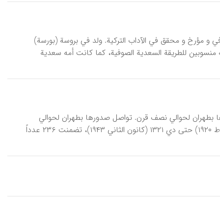
/ ۱۲۸۰-۱۳۲۵هـ)، ابن علي أفندي، صوفي و مؤرخ و محقق في الآداب الترکیة. ولد في بروسة (بورسة)
لترکیة»، XV/ ۳۰۴). وکان جمیع أقاربه لأمه منسوبین للطریقة السعدیة الصوفیة، کما کانت أمه سعدیة
ورها بطهران لحوالي نصف قرن. تواصل صدورها بطهران لحوالي
نصف قرن. تواصل صدور المجموعة الأولی منها حوالي ۲۲ سنة، من بهمن ۱۲۹۸ (شباط ۱۹۲۰) حتی دي ۱۳۲۱ (کانون الثاني ۱۹۴۳)، تضمنت ۲۳۶ عدداً