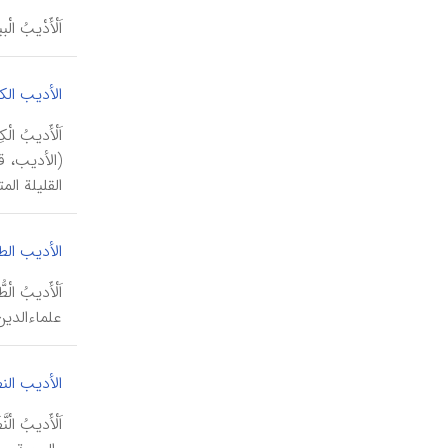
اَلْأَدْیبُ الْبیشاوَريّ، أحمد (۱۲۶۰-۱۳۴۹هـ/ ۱۸۴۴-۱۹۳۰م)
الأدیب الک
القلیلة ال
الأدیب ال
علماءالدین
الأدیب الن