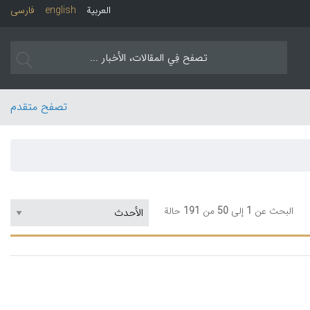
العربیة
english
فارسی
تصفح متقدم
البحث عن
1
إلی
50
من
191
حالة