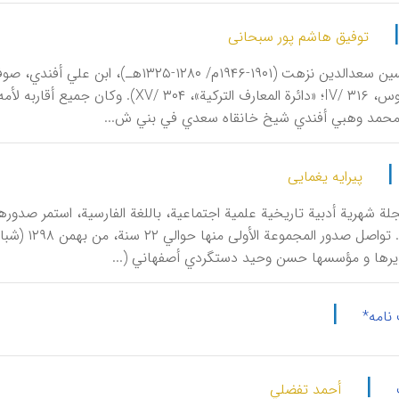
توفیق هاشم پور سبحانی
إرْگون، حسین سعدالدین نزهت (۱۹۰۱-۱۹۴۶م
(میدان لاروس، IV/ ۳۱۶؛ «دائرة المعارف ا
 محمد وهبي أفندي شیخ خانقاه سعدي في بني ش...
پیرایه یغمایی
 مجلة شهریة أدبیة تاریخیة علمیة اجتماعیة، باللغة الفارسیة، استمر صد
یرها و مؤسسها حسن وحید دستگردي أصفهاني (...
|
نامه*
|
أحمد تفضلي