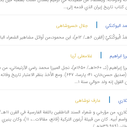
تاب تاریخ إیران الذي قدمه إلی...
|
مد الیوکنکي
جلال خسروشاهی
هـ/ ۱۲م)، ابن محمود،من أوائل مشاهیر الشعراء البارزین في الأدب الترکي – الإسلامي.
|
زا ابراهیم
غلامعلی آریا
أَدْهَم، المیرزا إبراهیم (تـ ۱۰۶۰هـ/ ۱۶۵۰م)، نجل المیرزا
|
لاري
عارف نوشاهی
إلی اسمه واسم أبیه. کان من ق
۱۰۳۹هـ/...