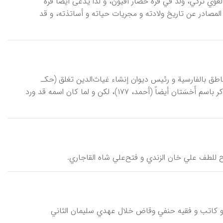
 مصطفی بن شمس‌الدین أحمد (تـ ح ۹۶۸هـ/ ۱۵۶۱م)، فقیه و لغوي ترکي، ولد في قره حصار أفیون، و لذا یدعی أیضاً قره
۴؛ «دائرة‌المعارف....»، II/ ۱۸۴). لم یرد شيء في المصادر عن تاریخ ولادته و مجریات حیاته و أساتذته، و قد
اطق بالفارسیة و رئیس دیوان إنشاء غیاث‌الدین تغلق (حکـ
۷۲۰- ۷۲۵هـ/ ۱۳۲۰- ۱۳۲۵م) و خلیفته محمد بن تغلق (حکـ۷۲۵- ۷۵۲هـ). و قد ذکر باسم أَخسَتان أیضاً (أحمد، ۱۷۷)، لکن و لما کان اسمه قد ورد
َنْدي، نجل مصطفی البوسنوي (۱۰۴۶–۱۱۰۵هـ/ ۱۶۳۶–۱۶۹۴م)، شاعر و کاتب و فقیه حنفي وقاض خلال عهدي سلیمان الثاني