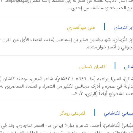
ب و الحدیث؛ ویستشف من إحدی...
|
ر الترمذي
علي میرأنصاري
جوقي و أتسز خوارزمشاه.
|
شاني
کامران کسایی
ب الشطرنج أیضاً (الرازي، ۲/ ۴...
|
یباني الکاشاني
قنبرعلی رودگر