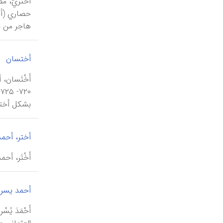
هاجر من م
أختسان
أَخْتَسان،
بشکل أختس
أختر، أحم
أَخْتَر، أحمد بیک الگرجي (تـ ۱۲۳۲هـ/ ۱۸۱۷م)
أحمد یسري