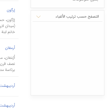
|
إرگون
التصفح حسب ترتیب الألفباء
خانم ابنة
|
أرمغان
أَرْمَغان،
برئاسة مد
أردیبهشت 
أردیبهشت