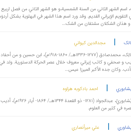
شْت، اسم الشهر الثاني من السنة الشمسیة،و هو الشهر الثاني من فصل اربیع
|
الک
مجدالدین کیواني
أَدیبُ الْمَمالِک، محمدصادق (۱۲۷۷-۱۳۳۶هـ/ 
ب و صحفي و کاتب إیراني معروف خلال عصر الحرکة الدستوریة. ولد في قر
دب. وکان جده الأکبر المیرزا عیس...
|
یشابوري
احمد بادکوبه هزاوه
اَلْأَدیبُ الْنَّیْش
ره في کثیر من العلوم.
|
یشاوري
علي میرأنصاري