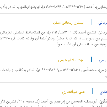
، ابن‌شهاب‌الدین، شاعر وأدیب معاصر بارز، کان متبحراً في کثیر من العلوم العقلیة والنقلیة.
|
رماني
نسترن ریحانی منفرد
اَلْأَدیبُ الْکِرمانيّ، الشیخ أحمد (تـ ۱۳۲۹هـ/ ۱۹۱۱
متوفرة عن حیاته علی أن الأدیب وأ...
|
طوسي
عزت ملا ابراهیمی
اَلْأَدیبُ الْطُّوسيّ، محمدأمین (۱۲۸۳-۱۳۶۱
.
|
طنزي
علي میرأنصاري