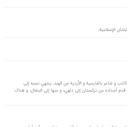
۱۸۵م)، نجل القاضي محمد لعل، کاتب و شاعر بالفارسیة و الأردیة من الهند. ینتهي نسبه إلی
اجه ناصرالدین عبیدالله أحرار (ن.ع) (سري رام، ۱/ ۲۰۰، صبا، ۵۹۱؛ ناصر، ۱/ ۳۰۱). قدم أجداده من ترکستان إلی دلهي، و منها إلی البنغال، و هناک