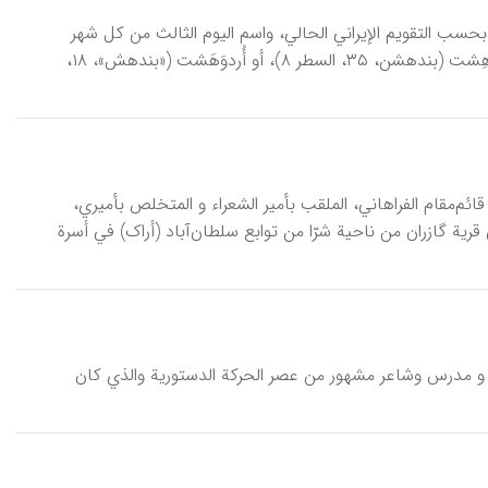
 بحسب التقویم الإیراني الحالي، واسم الیوم الثالث من کل شهر
شمسي في التقویم الإیراني القدیم. وقد ورد اسم هذا الشهر في البهلویة بشکل أردوَهِشت (بندهشن، ۳۵، السطر ۸)، أو أُردوَهَشت («بندهش»، ۱۸،
۱۸۶۰-۱۹۱۸م)، ابن حسین و من أحفاد قائم‌مقام الفراهاني، الملقب بأمیر الشعراء و المتخلص بأمیري،
یة گازران من ناحیة شرّا من توابع سلطان‌آباد (أراک) في أسرة
ابوريّ، عبدالجواد (۱۲۸۱- ذو القعدة ۱۳۴۴هـ/ ۱۸۶۴- أیار ۱۹۲۶م)، أدیب و مدرس وشاعر مشهور من عصر الحرکة الدستوریة والذي کان