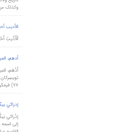
وکذلک من ک
الأدیب أح
اَلْأَدْیبُ أَحْمَدُ الْیوکْنَکيّ (القرن ۶
أدهم، المیر
۷۷) فیمکن القول إنه ولد حوالي سنة ۱...
إدراکي بیگ
القاسم سلطان (۹۶۹-