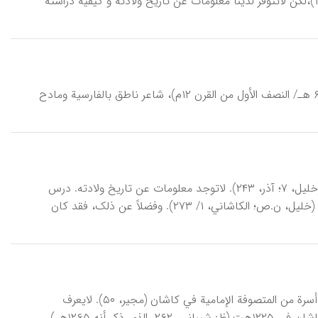
والعربیة. وقد أشار الأدیب نفسه في شعر له إلی مسقط رأسه نطنز (رشیدالوطواط، ۱۷)،لکن لاتتوفر لدینا معلومات عن تاریخ ولادته و کیفیة دراسته
اَلْأَدیبُ صابِرُ التِّرْمِذيّ، شهاب‌الدین صابر بن إسماعیل (مقت النصف الأول من القرن ۶ هـ/ النصف الأول من القرن ۱۲م)، شاعر ناطق بالفارسیة ومادح
أَدهَمُ الْکاشانيّ، المیرزا إبراهیم (مقـ ۹۶۹هـ/ ۱۵۶۲م)، شاعر شیعي، موطنه کاشان (خلیل، ۷؛ آذر، ۲۴۳). لاتوجد معلومات عن تاریخ ولادته. درس
العلوم المتداولة في عصره و أدرک مجالس الکثیر من الشعراء و العلماء المعاصرین له (خلیل، ن.ص؛ الکاشاني، ۱/ ۲۷۳). وفضلاً عن ذلک، فقد کان
اَلْأَدیبُ الْشَّیْبانيُّ الْکاشانيّ، أحمد، شاعر و مؤرخ إیراني من العصر القاجاري. ولد في أسرة من المتصوفة الإمامیة في کاشان (مجیر، ۵۰). لایعرف
تاریخ ولادته ولاوفاته. ویستفاد من قصیدته في ترمیم بستان الملک بقصبة فین بکاشان في ۱۲۲۵هت (ظ: شیباني، ۲۶۲، الذي ذکر أنه ۱۲۶۵هـ)،