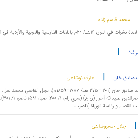
محمد قاسم زاده
 ۱۴هـ/ ۲۰م باللغات الفارسیة والعربیة والأردیة في البلدان الإسلامیة:
|
راف*
|
مدصادق خان
عارف نوشاهی
أَخْتَر، محمد صادق خان (۱۲۰۱–۱۲۷۵هـ/ ۱۷۸۷–۹
الخو
 القضاء و رئاسة الوزراة (ناصر،...
جلال خسروشاهی