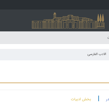
ت
الادب الفارسی
|
ر
بخش ادبیات