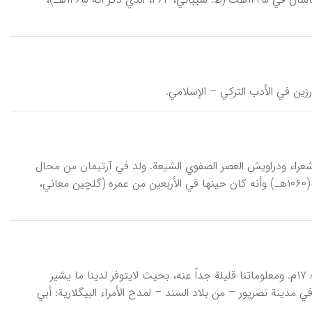
 محمد رضي الآرتیماني، من شعراء ودراویش العصر الصفوي الشیعة. ولد في آرتیمان من محال
تویسِرکان (صدیق حسن‌خان، ۴۱؛ پارسا، ۶۴۷). ومع الأخذ بنظر الاعتبار تاریخ وفاته (۱۰۶۰هـ) وأنه کان حینها في الأربعین من عمره (گلچین معاني،
إدْراکي بَیگْلاري، من مؤرخي و شعراء السند الناطقین باللغة الفارسیة في القرن ۱۱هـ/ ۱۷م. ومعلوماتنا قلیلة جداً عنه، بحیث لایتوفر لدینا ما یشیر
بیلة أرغون الترکیة (قانع، مقالات...، ۱۱)، وکان ینبري في مدینة نصرپور – من بلاد السند – لمدح الأمراء البیگلاریة: أبي