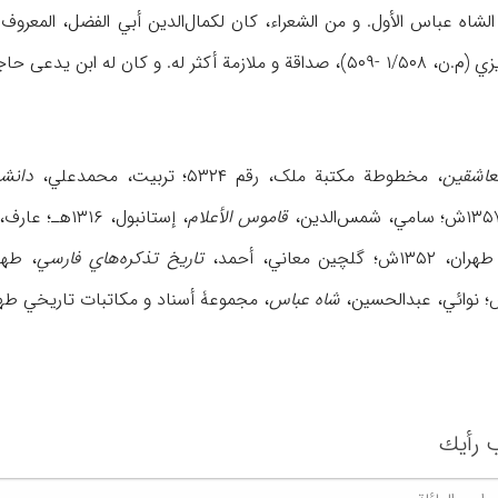
لشاه عباس الأول. و من الشعراء، کان لکمال‌الدین أبي الفضل، المعر
عاشقین
، مخطوطة مکتبة ملک، رقم ۵۳۲۴؛ تربیت، محمدعلي،
دانشم
قاموس الأعلام
، إستانبول، ۱۳۱۶هـ؛ عارف، محمد،
ان، ۱۳۵۲ش؛ گلچین معاني، أحمد،
تاریخ تذکره‌هاي فارسي
، طهران، ۱۳۴۸- ۱۳۵۰ش؛ 
شاه عباس
، مجموعۀ أسناد و مکاتبات تاریخي طهران، ۶
 رأیك