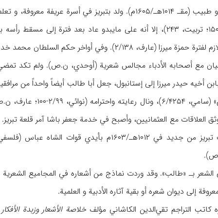
شاعر و طبیب (مقـ ۱۰۱۴هـ/۱۶۰۵م). ولد بتبریز في أسرة ع
بممارسة الطب (أوحدي، ۱۵۰؛ تربیت، ۲۴۳)، إلا أنه علی مایبدو عاد بعد
ه بابن أخیه حیدر میرزا إلی إستانبول، جعل أبا طالب أیضاً واحداً من مراف
شاعراً ویتخلص بـ «مرادي»
وثق العلاقات مع العثمانیین، وأصبح في خدمة جعفر باشا آمر قلعة تبریز
لشعر بـ «طالب». وقد وردت نماذج من أشعاره في المجامیع الشعریة 
وفة إلی دیوان شعره أو بقیة آثاره الأدبیة و العلمیة.
 کاتب التراجم تقي‌الدین الکاشاني مؤلف
خلاصة الأشعار وزبدة الأفکار