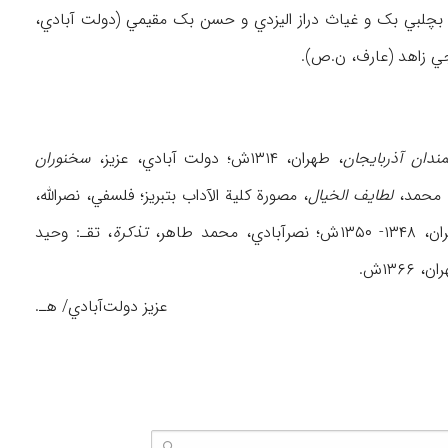
وف بچلبي بک و غیاث دراز الیزدي و حسن بک مقیمي (دولت آبادي،
ندان آذربایجان
، طهران، ۱۳۱۴ش؛ دولت آبادي، عزیز،
سخنوران
لطایف الخیال
، مصورة کلیة الآداب بتبریز؛ فلسفي، نصرالله،
نصرآبادي، محمد طاهر،
تذکرة
، تقـ: وحید
۱۳۶ش.
عزیز دولت‌آبادي/ هـ.