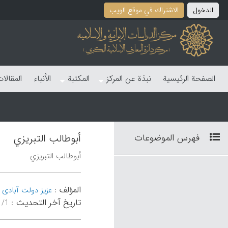
الدخول
الاشتراك في موقع الویب
الصفحة الرئیسیة
نبذة عن المرکز
المکتبة
الأنباء
المقالا
فهرس الموضوعات
أبوطالب التبریزي
أبوطالب التبریزي
المؤلف
:
عزیز دولت آبادی
تاریخ آخر التحدیث
:
۰۸:۲۴