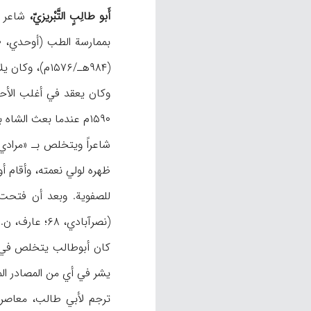
أَبو طالِبٍ التَّبْریزيّ،
۱۵۹۰م عندما بعث الشا
ظهره لولي نعمته، وأقام أ
(نصرآبادي، ۶۸؛ عارف، ن.ص).
کان أبوطالب یتخلص في ا
یشر في أي من المصادر المعر
ترجم لأبي طالب، معاصره