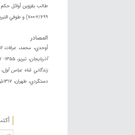
طالب بقزوین أوائل حکم ا
۲/۶۹۹-۷۰۰) و طوفي التبریزي (م.ن، ۱/۵۰۸ -۵۰۹)، صداقة و ملازمة أکثر له. و کان له ابن یدعی حاجي زاهد (عارف، ن.ص).
المصادر
أوحدي، محمد،
عرفات ال
آذربایجان
، تبریز، ۱۳۵۵- ۱۳۵۷ش؛ سامي، شمس‌الدین،
زندگاني شاه عباس أول
، طهر
دستگردي، طهران، ۱۳۱۷ش؛ نوائي، عبدالحسین،
أکتب