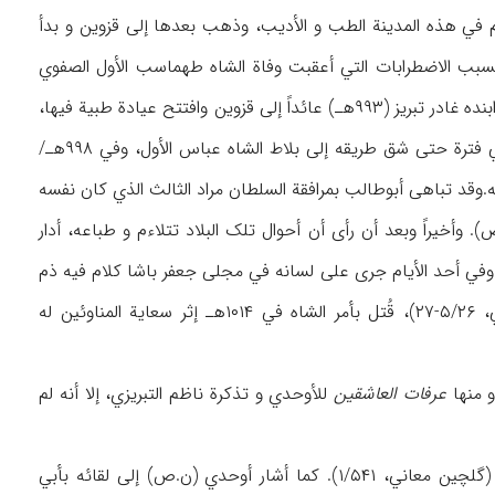
ریفة معروفة، و تعلم في هذه المدینة الطب و الأدیب، وذهب بعدها إلی قزوین و بدأ
 فترة إلی مسقط رأسه بسبب الاضطرابات التي أعقبت وفاة الشاه طهماسب الأول الصفوي
(۹۸۴هـ/۱۵۷۶م)، وکان یلازم لفترة حمزة میرزا (عارف، ۲/۱۳۸). وفي أواخر حکم السلطان محمد خدابنده غادر تبریز (۹۹۳هـ) عائداً إلی قزوین وافتتح عیادة طبیة فیها،
وکان یعقد في أغلب الأحیان مع أصحابه الأدباء مجالس شعریة (أوحدي، ن.ص). ولم تکد تمضي فترة حتی شق طریقه إلی بلاط الشاه عباس الأول، وفي ۹۹۸هـ/
قیه.وقد تباهی أبوطالب بمرافقة السلطان مراد الثالث الذي کان نفسه
 (سامي، ۶/۴۲۵۴)، ونال رعایته واحترامه (نوائي، ۲/۹۹-۱۰۰؛ عارف، ن.ص). وأخیراً وبعد أن رأی أن أحوال تلک البلاد تتلاءم و طباعه، أدار
. وفي أحد الأیام جری علی لسانه في مجلی جعفر باشا کلام فیه ذم
للصفویة. وبعد أن فتحت تبریز من جدید في ۱۰۱۲هـ/۱۶۰۳م بأیدي قوات الشاه عباس (فلسفي، ۵/۲۶-۲۷)، قُتل بأمر الشاه في ۱۰۱۴هـ إثر سعایة المناوئین له
و منها
عرفات العاشقین
للأوحدي و تذکرة ناظم التبریزي، إلا أنه لم
(گلچین معاني، ۱/۵۴۱). کما أشار أوحدي (ن.ص) إلی لقائه بأبي