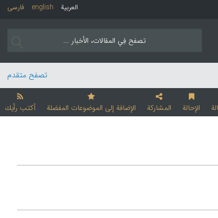
العربیة
english
فارسی
تصفح متقدم
لة
الإحالة
المشارکة
الإضافة إلی الموضوعات المفضلة
أکتب رأیك