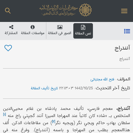
الصور في المقالة
مواصفات المقالة
المشارکة
نص المقالة
آنندراج
آنندراج
المؤلف
:
فتح الله مجتبائي
تاریخ آخر التحدیث
:
1442/10/25 ۲۲:۱۳:۰۳
تاریخ تألیف المقالة
آنَندراج،
معجم فارسي، تألیف محمد پادشاه بن غلام محیي‌الدین
[۱]
المتخلص بـ «شاد» کان کاتباً عند المهراجا المیرزا آنند گجپتي راج
منه
[۲]
سلطان بهادر، حاکم ویجي نگر (
ویجیه نگر
) من مقاطاعات الدکن. أُلف
هذاالمعجم بطلب من المهراجا و باسمه (آنندراج). وفرغ منه في