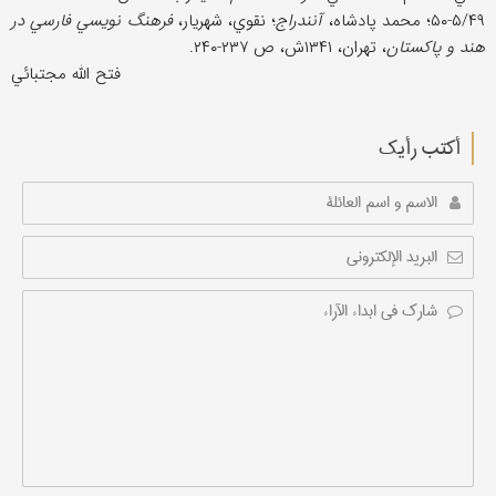
۵/۴۹-۵۰؛ محمد پادشاه،
آنندراج
؛ نقوي، شهریار،
فرهنگ نویسي فارسي در
هند و پاکستان
، تهران، ۱۳۴۱ش، ص ۲۳۷-۲۴۰.
فتح الله مجتبائي
أکتب رأیك