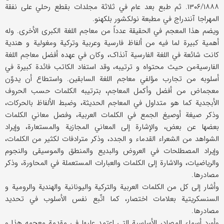
۱۳۰۶/۱۸۸۸. ثم طبع بعد عام في ثلاثة مجلدات بقطع رحلي علی نفقة
المهراجا آنندراج في مطبعة نولکشور بلکهنو.
ویضم هذا المعجم في الحقیقة عدداً من معاجم اللغة الکبری الأخری. وله
أهمیة کبیرة لما فیه من ألفاظ فارسیة وعربیة وترکیة ومغولیة و هندیة
کانت شائعة في اللغة الفارسیة آنذاک، وکان في عهده أفضل معاجم اللغة
الفارسیةمن حیث محتواه و ترتیبه، وقد استفاد الکاتب فائدة کبیرة في
أسلوبه من تجارب مؤلفي معاجم اللغة السابقین. واستطاع أن یدوّن
معجماض من أفضل وأکمل المعاجم، بترتیبه الکلمات حسب الحروف
الأبجدیة کما هو متداول في المعاجم الحدیثة، وضبط الألفاظ بالحرکات،
وذکر صیغة أوصیغ الجمع في الکلمات العربیة، وفصل معاني الکلمات
بعضها عن بعض، والإشارة إلی المعاني المجازیة والمستعارة، وإیراد
الشواهد من الشعراء القدماء و الجدد، وذکر مترادفات لکثیر من الکلمات،
وإیراد المصطلحات في العروض والبدیع والمنطق والموسیقی والنجوم
والریاضیات، والاشارة إلی الکلمات والعبارات المستعملة في المحاورة، وذکر
مصادرها.
وأشار إلی کل من الکلمات العربیة والترکیة والیونانیة والهندیة والرومیة و
السنسکریتیة بعلامات اختصار، کما اتّبع نفس الأسلوب في تحدید
مصادرها.
وأورد أسماء المصادر الأساسیة التي اعتمد علیها في مقدمة معجمه هذا و