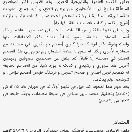
بعض الکتب العلمیة والتاریخیة الأخری، وقد اقتبس أکثر المواضیع
المتعلّقة بتاریخ ایران الأسطوري من برهان قاطع، و أورد جمیع المفردات
«الدَّساتیریة» المذکورة في ذلک المعجم تحت عنوان کلمات «ژند و پاژند»
[شرح و تفسیر کتاب «افستا» باللغة الفهلویة].
ویورد في تعریف الکثیر من الکلمات، ما جاء في عدد من المعاجم ویذکر
أسماء المصادر متتابعة، ویقوم أحیاناً بنقدها بذکر الاختلافات بینها
واصلاحها،وقد ذکر
فرهنگ جهانگیري
[معجم جهانگیري] في مقدمته مع
مصادره الأخری ولکنه لم یضع له علامة اختصار، ولم یرجع إلی هذا المعجم
المعتبر في معجمه إلّا قلیلاً، کما ینقل عن معجمین معروفین ومهمین
آخرین هما سروري و رشیدي و کذلک لم یورد شیئاً من المعاجم السابقة
له کمعجم
فرس أسدي
و
صحاح الفرس
و
فرهنگ قوّاس
[معجم قوّاس]، و
شرفنامه
، ولم یذکرها.
وقد طبع هذا المعجم کما قیل في لکهنو أولاً، ثم في طهران عام ۱۳۳۵ ش
(۱۹۵۶م) یتحقیق محمد دبیر سیاقي في سبعة مجلدات، وجدّد طبعه في
۱۳۶۳ ش (۱۹۸۴م).
المصادر
داعي الاسلام، محمدعلي،
فرهنگ نظام
، حیدرآباد الدکن، ۱۳۴۸-۱۳۵۸هـ،