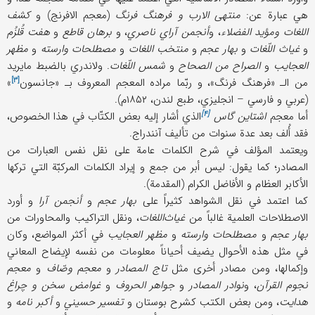
هي عبارة عن:
منتهی الارب و فرهنگ فرنگ
(معجم الافرنج) و
کشف
اللغات ومؤید الفضلاء
، و
أنجمن آراي ناصري
، و
برهان قاطع
و
هفت قُلزُم
و
غیاث اللّغات
و
بهار عجم
و
منتخب اللغات
و
مصطلحات وارسته
و
مظهر
العجایب
و
الصراح من الصحاح
و
شمس اللّغات
. ولاندري بالضبط مایرید
[۳]
من الـ «فرهنگ فرنگ»، و ربّما مراده المعجم المعروف بـ «
جانسون
»
(عربي و فارسي – انجلیزي، طبع لندن، ۱۸۵۲م).
[۴]
أما معجم
اشتاین
گاس
الذي أشار إلیه بعض الکتّاب في هذا الخصوص،
فقد أُلف بعد عدة سنوات من تألیف آنندراج.
ویعتمد المؤلف في شرح الکلمات عامة علی نقل نفس العبارات من
المصادر؛ کما یقول: لیس أبر من جمع و إیراد الکلمات المرکبّة التي ترکها
الأکابر العظام و الأفاضل الکرام (المقدمة).
کما اعتمد في نقل الشواهد کثیراً علی
بهار عجم
و
أنجمن آرا
و أورد
الاصطلاحات العلمیة غالباً من
غیاث‌اللغات
، ونقل التراکیب والمحاورات من
بهار عجم
و
مصطلحات وارسته
و
مظهر العجایب
في أکثر المواضع، وکان
في مثل هذه الأحوال یضیف أحیاناً معلومات من نفسه لإیضاح المعاني
وإکمالها، ومن مصادر أخری مثل
تاج المصادر
و
معجم وصّاف
و
معجم
نجوم القرآن
، و
نوادر المصادر
و
جواهر الحروف
و
غوامض سخن و چراغ
هدایت
، ومن بعض الکتب کشرح بوستان و
تفسیر حسیني
و
أکبر نامه
و