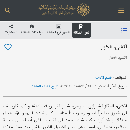
الصور في المقالة
مواصفات المقالة
المشارکة
نص المقالة
آتشی، الخباز
آتشی، الخباز
المؤلف
:
قسم الآداب
تاریخ آخر التحدیث
:
1442/9/30 ۱۶:۳۶:۴۰
تاریخ تألیف المقالة
آتشی،
الخبّاز الشیرازي الطوسي، شاعر القرنین ۹، ۱۰ه/۱۵ و ۱۶م. کان یقیم
في شیراز معاصراً لصبوحي، وخبازاً مثله؛ و کان أحدهما یهحو الآخرهجاء
مبتذلاً. و قد أَورد حکیم شاه محمد في الفصل الذي أضافه الی ترجمة
مجالس النفائس
، اسم آتشي بین الشعراء الذین عاشوا بعد سنة ۹۲۸ه/