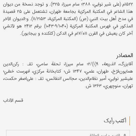
۱۵۲۲م (علی شیر نوایي، ۳۸۸؛ سام میرزا، ۳۲۵). و توجد نسخة من دیوان
هذا الشاعر في المکتبة المرکزیة بجامعة طهران، تشتعمل علی ۲۵ قصیدة
في مدح أهل بیت النبي (ص) (المکتبة المرکزیة، ۱۱/۲۱۵۳). و-الدیوان الآخر
المذکور في فهرس المکتبة المرکزیة (۹/۱۰۴۰-۱۰۴۳) برقم ۲۴۱۲ هو لآتشي
آخر کان یعیش في القرن ۱۱ه/۱۷م في الدکن (کلکنده و بیجابور).
المصادر
آقابزرگ،
الذریعة
، ۹(۱)/۲؛ سام میرزا،
تحفۀ سامي
، تقـ : رکن‌الدین
همایون‌فرّخ، طهران، علمي، ۱۳۴۷ ش؛ کتابخانۀ مرکزي،
فهرست خطي
؛
علیشیر نوایي، أمیر نظام‌الدین،
مجالس النفائس
، تقـ : علی‌اصغر حکمت،
تهران، منوچهري، ۱۳۶۳ ش.
قسم الآداب
أکتب رأیك