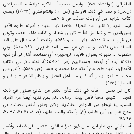
الطغرائي (دولتشاه ۲۰۷). ولیس صحیحاً ماذکره دولتشاه السمرقندي
(ن.ص) و تبعه في ذلک الأوحدي (ص ۱۰۱) والشوشتري (۲/۶۷۳) وبعض
کتّاب التراجم من أن وفاته حدثت في ۷۴۵هـ.
لیس لدینا إلا القلیل عن الحیاة الخاصة لابن یمین و أسرته. فأبوه الأمیر
یمین‌الدین – و کما مرّ آنفاً – کان ن شعراء و کتّاب ذلک العصر، وتوفي
في فریومد سنة ۷۲۲هـ (ابن یمین، ۵۶۸)، وکانت أمه ماتزال علی قید
الحیاة حتی ۷۴۱هـ و تعیش في نفس المدینة (م.ن، ۵۸۷-۵۸۸). وفي
مقطوعة له بدیوانه بعنوان «الأبناء الروحیین» أي قصائده، أشار إلی أن لدیه
«ثلاثة أبناء أو أربعة» جسمانیین (ص ۴۶۴-۴۶۵)، لکنه ذکر في «کتاب
الأعمال»، اثنین فقط من أبنائه هما محمد و حسن (ص ۵۸۸)، وأثنی علی
محمد – الذي یبدو أنه کان من أهل الفضل و ینظم الشعر – بالفن و
الخطابة (۶۷۳).
کان ابن یمین – شأنه في ذلک شأن الکثیر من أهالي سبزوار في ذلک
العهد – شیعیاً محباً لأهل بیت الرسالة، ولم یکن تقربه أیضاً من الأمراء
السربداریة لیخلو من الدوافع العقائدیة. وکان بعض أفضل قصائده في
مدح علي بن أبي طالب (ع) وأبنائه والثناء علیهم (ص۸، ۳۱-۳۲، ۳۷-۴۰،
۴۴-۴۵).
أما مابقي من آثار ابن یمین فهو:
دیوانه
الذي یشتمل علی قصائد وأشعار
في الغزل ومقطوعات و رباعیات و مجموعة من الـ «ترجیع بند» والـ