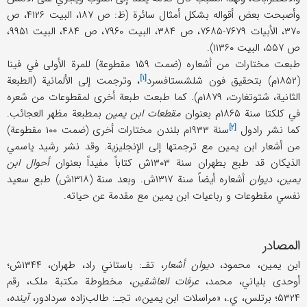
وأصبحت بعض أقواله بشکل أمثال سائرة (ظ: ص ۱۸۷، البیت ۴۱۲۶، ص
۳۷۰، الأبیات ۷۶۷۹-۷۶۸۵، ص ۳۸۴، البیت ۷۹۶۰، ص ۴۸۴، البیت ۹۹۵۱،
ص ۵۵۷، البیت ۱۱۳۶۰).
طبعت مختارات من أشعاره (ضمت ۱۵۹ مقطوعة) للمرة الأولی في فینا
[۱]
(۱۸۵۲م) بتحقیق فون
شلشستافسرد
، وترجمت إلی الألمانیة (الطبعة
الثانیة، شتوتغارت، ۱۸۷۹م). کما طبعت طبعة أخری لمقطوعات من شعره
في کلکتا سنة ۱۸۶۵م بعنوان
مقطعات ابن یمین
بمطبعة مظهر العجائب.
[۲]
کما نشر
رادول
سنة ۱۹۳۳م بلندن مختارات أخری (ضمت ۱۰۰ مقطوعة)
من أشعار ابن یمین مع ترجمتها إلی الإنجلیزیة. وقد نشر رشید یاسمي
الذيکان قد طبع بطهران سنة ۱۳۰۳ش کتاباً مفیداً بعنوان
أحوال ابن
یمین
،
دیوان
أشعاره أیضاً سنة ۱۳۱۷ش. وبعد سنة (۱۳۱۸ش) طبع سعید
نفسي مقطوعات و رباعیات ابن یمین مع مقدمة عن حیاته.
المصادر
ابن یمین، محمود،
دیوان أشعار
، تقـ: باستاني راد، طهران، ۱۳۴۴ش؛
أوحدی بلیاني، محمد،
عرفات العاشقین
، مخطوطة مکتبة ملک، رقم
۵۳۲۴؛ برتلس، ي.، «مراسلات ابن یمین»، تجـ: طالب‌زاده سردادور،
آینده
،