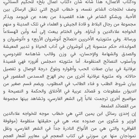
و«کتاب الأعمال» هذا شأنه شأن «کتاب أعمال بلخ» للحکیم السنائي،
وصف لخلجات الشاعر نفسه، و خطاب للریح التي تنقل الرسائل بین
الأحبة. ویشکو الشاعر في هذه القصیدة من بعده عن فریومد ویذکر
مجموعة من رجال البلاط و قادة الجیش و العلماء في تلک المدینة و منهم
الخواجه علاءالدین و أبناؤه. وفي الختام یبعث إلی أمه وأبن ائهسلاماً
ورسالة. وفي مثنویتیه الأخریین «نصائح أنوشروان الأربع» و «أنوشروان و
الموابدة»، حکم منسوبة إلی أنوشروان في آداب الحیاة و تدبیر المعیشة
والصدق والشهامة والإحسان، في وزن وقالب شاهنامه للفردوسي،
وبأسلوب النصائح المنظومة. أما مثنویته «مجلس أفروز» فهي قصیدة
عرفانیة في بیان صفات الحب وأطواره وبلوغ درجة الوصال و تفصیل
حالاته. وله مثنویة عرفانیة أخری من بحر الهزج المسدس المقصور في
بیان شروط الطلب و فناء الطالب في المطلوب. ویضم قسم صغیر من
الدیوان
مقطوعات و قصائد عربیة في الأخلاق والحکمة و النصیحة و
مواضیع أخری ترجمت غالباً إلی الشعر الفارسي، وتشاهد بینها مجموعة
من القصائد الملمعة.
إن إحدی رسائل ابن یمین التي هي خطاب موجه للخواجه علاءالدین
الوزیر و شکوی من صدوده عنه، هي في حقیقتها منظومة (موقوفة
القوافي» والتي هي من الأنواع النادرة جداً في الشعر الفارسي، ونقل
نموذجان منها عن سوزني في کتاب المعجم في معاییر أشعار العجم