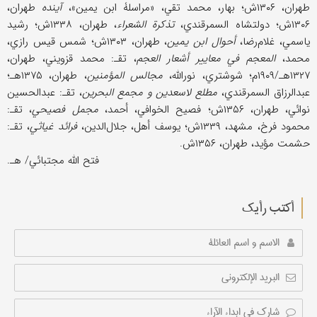
طهران، ۱۳۰۶ش؛ بهار، محمد تقي، «مراسلۀ ابن یمین»،
آینده
طهران،
۱۳۰۶ش؛ دولتشاه السمرقندي،
تذکرة الشعراء
، طهران، ۱۳۳۸ش؛ رشید
یاسمي، غلام‌رضا،
أحوال ابن یمین
، طهران، ۱۳۰۳ش؛ شمس قیس رازي،
محمد،
المعجم في معاییر أشعار العجم
، تقـ: محمد قزویني، طهران،
۱۳۲۷هـ/۱۹۰۹م؛ شوشتري، نورالله،
مجالس المؤمنین
، طهران، ۱۳۷۵هـ؛
عبدالرزاق السمرقندي،
مطلع لاسعدین و مجمع البحرین
، تقـ: عبدالحسین
نوائي، طهران، ۱۳۵۶ش؛ فصیح الخوافي، أحمد،
مجمل فصیحي
، تقـ:
محمود فرخ، مشهد، ۱۳۳۹ش؛ یوسف أهل، جلال‌الدین،
فرائد غیاثي
، تقـ:
حشمت مؤید، طهران، ۱۳۵۶ش.
فتح الله مجتبائي/ هـ.
أکتب رأیك