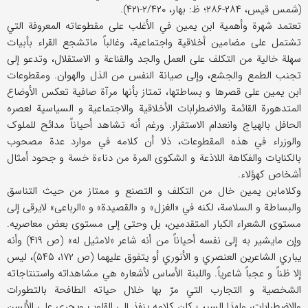
(شمس قیس، ۲۸۴-۲۸۶؛ ظ: بهار، ۲/۴۲۰-۴۲۱).
تعتمد شهرة وأهمیة ابن یمین في الأغلب علی مقطوعاته المعروفة التي
تشتمل علی مضامین أخلاقیة واجتماعیة، وغالباً ماتشجع القراء بأبیات
سهلة خالیة من التکلف علی العمل والجد والقناعة و الاستقلال، وتدعو إلی
تجنب الطمع والجشع، وإلی صیانة النفس من الذل والهوان. ومقطوعات
ابن یمین علی قصرها و بساطتها، تمتاز بأنها مرآة صافیة تعکس الأوضاع
المتدهورة القائمة والاضطرابات الأخلاقیة والاجتماعیة و السیاسیة لعصره
الحافل بالهیاج وانعدام الاستقرار. ورغم أنه تشاهد أحیاناً مدائح للملوک
والوزراء في هذه المقطوعات، ذلا أن کلامه في موارد عدة مصحوب
بالکنایات والفکاهة اللاذعة و الشکوی المرة من دناءة خسة و جحود أمثال
أشخاص کهؤلاء.
وکلامابن یمین خال من التکلف و التصنع و ممتاز من حیث التناسق
والبساطة و السلاسة، لکنه في «الغزل» و «القصیدة» و «الرباعی» لایرقی إلی
مستوی الشعراء الکبار المتقدمین، بل وحتی إلی مستوی بعض معاصریه.
وإن مایشیر به إلی نفسه أحیاناً من أنه شاعر «لامثیل له» (ص ۴۱۹) وأنه
یباري الشاعرین العنصري و الأنوري أو یتفوق علیهما (ص ۱۷۲، ۵۴۵)، لیس
إلا ظناً و عجباً شاعریاً. واللبنة الأساس لأشعاره هي مشاهداته واستنتاجاته
الشخصیة و التجارب التي مرّ بها خلال حیاته الطافحة بالتطورات
والاضطرابات، ولهذا السبب کان کلامه ینفذ إلی القلوب ویجري علی الألسن