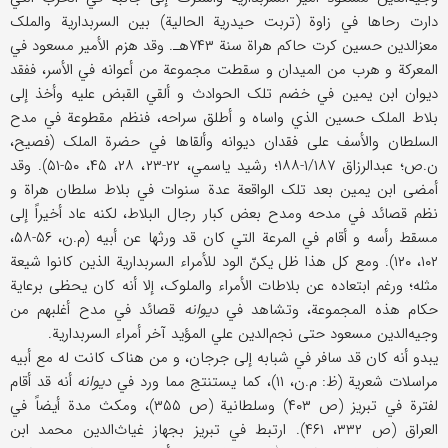
دارت رحاها في زاوة (تربت حیدریة الحالیة) بین السربداریة والملک
معزالدین حسین کرت حاکم هراة سنة ۷۴۳هـ. وقد هزم الأمیر مسعود في
المعرکة و هرب من المیدان و سقطت مجموعة من أعوانه في الأسر، ففقد
دیوان ابن یمین في خضم تلک الحوادث و ألقي القبض علیه وأخذ إلی
بلاط الملک حسین الذي واساه و أطلق سراحه، فنظم مقطوعة في مدح
السلطان والأسف علی فقدان دیوانه وألقاها في حضرة الملک (فصیح،
ن.ص؛ عبدالرزاق ۱/۱۸۷-۱۸۸؛ رشید یاسمي، ۲۲-۲۳، ۲۸، ۴۵، ۵۰-۵۱). وقد
أمضی ابن یمین بعد تلک الواقعة عدة سنوات في بلاط سلطان هراة و
نظم قصائد في مدحه ومدح بعض کبار رجال البلاط، لکنه عاد أخیراً إلی
مسقط رأسه و أقام في المرعة التي کان قد ورثها عن أبیه (م.ن، ۵۶-۵۸،
۱۰۲، ۱۲۰). ومع کل هذا ظل یکنّ الود للأمراء السربداریة الذین کانوا شیعة
مثله؛ ورغم ابتعاده عن بلاطات الأمراء والملوک، إلا أنه کان یحظی برعایة
حکام هذه المجموعة، وتشاهد في
دیوانه
قصائد في مدح أغلبهم من
وجیه‌الدین مسعود حتی نجم‌الدین علي المؤید آخر أمراء السربداریة.
یبدو أنه کان قد سافر في شبابه إلی جرجان، و من هناک کانت له مع أبیه
مراسلات شعریة (ظ: م.ن، ۱۱)، کما یستنتج مما ورد في
دیوانه
أنه قد أقام
لفترة في تبریز (ص ۴۰۳) وسلطانیة (ص ۳۵۵)، ومکث مدة أیضاً في
العراق (ص ۳۳۲، ۴۶۱). ارتبط في تبریز بجهاز غیاث‌الدین محمد ابن