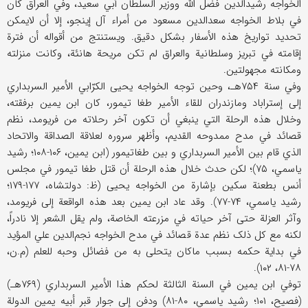
الخواجه رشید‌الدین فضل الله ووزیر السلطان أبي سعید، وفي العراق کان
في بلاط الخواجه سعدالدین مسعود من أمراء آل إینجو، إلا أن لایمکن
تحدید تواریخ هذه الأسفار بشکل دقیق. ویستنتج من أقواله أن فترة
إقامته في تبریز وسلطانیة والعراق لم تکن مریحة هانئة، وکانت منزلته
ومکانته مجهولتین.
وفي سنة ۷۵۴هـ، وحین توجه الخواجه یحیی الکرّابي الأمیر السربداري
إلی إستراباد ومازندران للقاء الأمیر طغا تیمور، کان ابن یمین برفقته،
وخلال هذه الرحلة التي ینبغي أن تکون آخر رحلاته من فریومد، نظم
قصائد في مدح ممدوحه القدیم، وأظهر سروره لعلاقة الصداقة والاتحاد
الذي قام بین الأمیر السربداري و بین طغاتیمور (ابن یمین، ۱۰۶-۱۰۸؛ رشید
یاسمي، ۷۵)؛ لکن حدث خلال هذه الرحلة أن قتل طغا تیمور في مجلس
أنس بطعنة سکین بإشارة من الخواجه یحیی (ظ: دولتشاه، ۱۷۷-۱۷۹؛
رشید یاسمي، ۷۴-۷۷). وقد عاد ابن یمین بعد هذه الواقعة إلی فریومد،
وآثر العزلة حتی آخر حیاته في مزرعته الخاصة، ولم یقل الشعر إلا نادراً،
لکنه مع کل ذلک نظم عدة قصائد في مدح الخواجه نجم‌الدین علي المؤید
في بدایة حکمه بسبب ماکان یتحلی به من فضائل وحبه للعلم (م.ن،
۷۸-۸۱، ۱۰۲).
توفي ابن یمین في السنة الثالثة لحکم هذا الأمیر السربداري (۷۶۹هـ)
(فصیح، ۱۰۱؛ رشید یاسمي، ۸۰-۸۱) ودفن إلی جوار قبر أبیه یمین الدولة