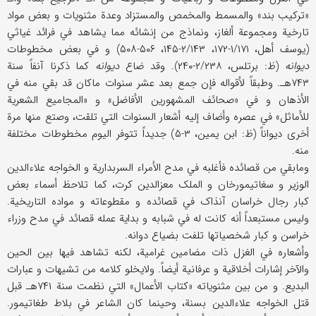
«ترکیب بند» والمسمط والمخمص والمستزاد وعدة مثنویات و بعض مواد
تارخیة ومجموعة ألغاز، ونماذج من إنشائه مما یشاهد في فرائد غیاثي
(یوسف أهل، ۱/۱۷۱-۱۷۲، ۲/۱۴۳-۱۴۵، ۵۰۶-۵۰۸) و في بعض مخطوطات
دیوانه
(ظ: برتلس، ۲/۲۳۸-۲۴۰). وقد ضاع
دیوانه
کما ذکرنا آنفاً سنة
۷۴۳هـ. وطبقاً لأقواله فإن جمع بعد عشر سنوات ماکان قد بقي منه في
الأذهان و في «صحائف المشهورین الأفاضل» و «المجامیع الشعریة
للأماثل» في عصره وأضاف إلیه أشعار السنوات التي تلقت، وصتع منها مرة
أخری دیواناً (ظ: ابن یمین، ۳-۵) جدیداً تتوفر الیوم مخطوطات مختلفة
منه.
ومابقي من قصائده فأغلبه في مدح الأمراء السربداریة و الخواجه علاءالدین
الوزیر و سغاتیمورخان و الملک معزالدین کرت، کما تلاحظ أسماء بعض
کبار رجال خراسان آنذاک في قصائده و مقطوعاته و مواده التاریخیة.
ولیس مستبعداً أنه کانت له في شبابه و بدایة عمله قصائد في مدح وزراء
خراسن و کبار شخصیاتها تلفت بضیاع دوانه.
وأشعاره في الغزل ذات مضامین غرامیة، لکنه تشاهد فیها بین الحین
والآخر إشارات أخلاقیة و عرفانیة أیضاً. ولایخلو کلامه من تشیهات و عبارات
البدیع. و من بین مثنویاته «کتاب الأعمال» التي نظمت سنة ۷۴۱هـ قبل
قتل الخواجه علاءالدین بسنة، وحینما کان الشاعر في بلاط طغاتیمور.