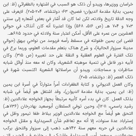
خراسان ووزیرها، ویبدو أن ذلک هو السبب في اشتهاره بالطغرائي (ظ: ابن
یمین، بدایة مقدمة
الدیوان
؛ فصیح، ۶۳؛ دولتشاه، ۲۰۴-۲۰۵). لایعرف علی
وجه الدقة تاریخ ولادته، لکن لما کان قد أشار في بعض أشعاره إلی سنتي
۷۰۳ و ۷۰۴ هـ (ص ۵۱۶، ۵۶۸) وإذا اعتبرنا أنه کان آنذاک في حوالي
العشرین من عمره علی الأقل، أمکن اعتبار سنة ولادته في حدود ۶۸۵هـ.
قضی ابن یمین طفولته في مسقط رأسه فریومد من نواحي بیهق (حوالي
مدینة سبزوار الحالیة)، و شرع هناک بتعلم مقدمات العلوم، وربما برع في
تلک الفترة في العلوم العقلیة و النقلة علی حد تعبیره (ص ۳۱۵). وکان
لأبیه دور فاعل في تنمیة موهبته الشعریة، وکان له معه منذ أوائل شبابه
مناظرات و مساجلات. ویبدو أن مراسلاتها الشعریة اکتسبت شهرة في
ذلک العصر (ظ: دولتشاه، ۲۰۵).
وکان العمل الدیواني و کتابة الطغراءات أمراً متوارثاً في أسرة ابن یمین
(ظ: ابن یمین، بدایة مقدمة
الدیوان
)، وقد اشتغل هو أیضاً في شبابه
بذلک العمل. کان في بدء أمره کأبیه مرتبطاً بجهاز الخواجه علاءالدین (ظ:
رشید یاسمي، ۱۱-۱۲)، وحین توفي السلطان أبوسعید بهادرخان (۷۳۶هـ)
التحق هو أیضاً مع الخواجه علاءالدین الوزیر ببلاط طغا تیمور وظل في
إستراباد عدة سنوات، إلا أنه مع تعاظم شأن السریداریة و مقتل الخواجه
علاءالدین في حربه معهم سنة ۷۴۲هـ، ذهب إلی سبزوار والتحق برکب
وجیه‌الدین مسعود أمیر السربداریة واشترک إلی جانبه في الحرب التي