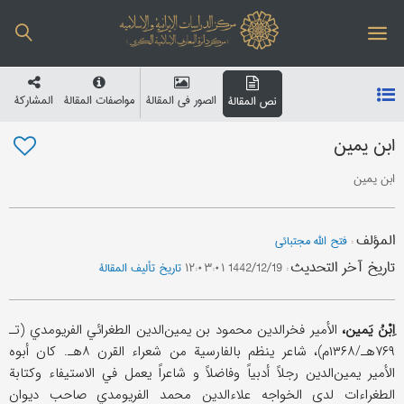
الصور في المقالة
مواصفات المقالة
المشارکة
نص المقالة
ابن یمین
ابن یمین
المؤلف
:
فتح الله مجتبائي
تاریخ آخر التحدیث
:
1442/12/19 ۱۲:۰۳:۰۱
تاریخ تألیف المقالة
اِبْنُ یَمین،
الأمیر فخرالدین محمود بن یمین‌الدین الطغرائي الفریومدي (تـ
۷۶۹هـ/۱۳۶۸م)، شاعر ینظم بالفارسیة من شعراء القرن ۸هـ. کان أبوه
الأمیر یمین‌الدین رجلاً أدبیاً وفاضلاً و شاعراً یعمل في الاستیفاء وکتابة
الطغراءات لدی الخواجه علاءالدین محمد الفریومدي صاحب دیوان