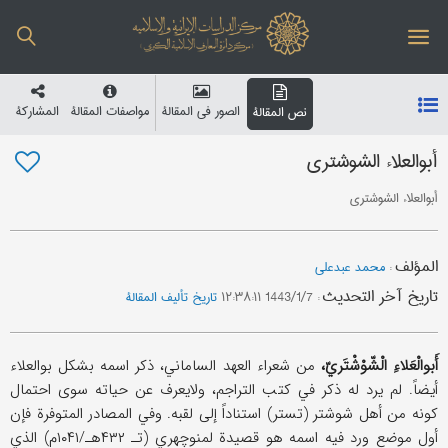
الصور في المقالة
مواصفات المقالة
المشارکة
نص المقالة
أبوالعلاء الشوشتري
أبوالعلاء الشوشتري
المؤلف
:
محمد عبدعلی
تاریخ آخر التحدیث
:
1443/1/7 ۱۲:۳۸:۱۱
تاریخ تألیف المقالة
أَبوالْعَلاءِ الْشّوْشْتَريّ،
من شعراء العهد الساماني، ذکر اسمه بشکل بوالعلاء
أیضاً. لم یرد له ذکر في کتب التراجم، ولایعرف عن حیاته سوی احتمال
کونه من أهل شوشتر (تستر) استناداً إلی لقبه. وفي المصادر المتوفرة فإن
أول موضع ورد فیه اسمه هو قصیدة لمنوچهري (تـ ۴۳۲هـ/۱۰۴۱م) الذي