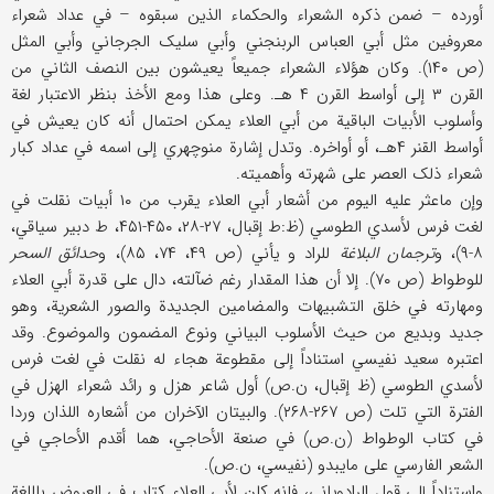
أورده – ضمن ذکره الشعراء والحکماء الذین سبقوه – في عداد شعراء
معروفین مثل أبي العباس الربنجني وأبي سلیک الجرجاني وأبي المثل
(ص ۱۴۰). وکان هؤلاء الشعراء جمیعاً یعیشون بین النصف الثاني من
القرن ۳ إلی أواسط القرن ۴ هـ. وعلی هذا ومع الأخذ بنظر الاعتبار لغة
وأسلوب الأبیات الباقیة من أبي العلاء یمکن احتمال أنه کان یعیش في
أواسط القنر ۴هـ، أو أواخره. وتدل إشارة منوچهري إلی اسمه في عداد کبار
شعراء ذلک العصر علی شهرته وأهمیته.
وإن ماعثر علیه الیوم من أشعار أبي العلاء یقرب من ۱۰ أبیات نقلت في
لغت فرس لأسدي الطوسي (ظ:ط إقبال، ۲۷-۲۸، ۴۵۰-۴۵۱، ط دبیر سیاقي،
۸-۹)، و
ترجمان البلاغة
للراد و یأني (ص ۴۹، ۷۴، ۸۵)، و
حدائق السحر
للوطواط (ص ۷۰). إلا أن هذا المقدار رغم ضآلته، دال علی قدرة أبي العلاء
ومهارته في خلق التشبیهات والمضامین الجدیدة والصور الشعریة، وهو
جدید وبدیع من حیث الأسلوب البیاني ونوع المضمون والموضوع. وقد
اعتبره سعید نفیسي استناداً إلی مقطوعة هجاء له نقلت في لغت فرس
لأسدي الطوسي (ظ إقبال، ن.ص) أول شاعر هزل و رائد شعراء الهزل في
الفترة التي تلت (ص ۲۶۷-۲۶۸). والبیتان الآخران من أشعاره اللذان وردا
في کتاب الوطواط (ن.ص) في صنعة الأحاجي، هما أقدم الأحاجي في
الشعر الفارسي علی مایبدو (نفیسي، ن.ص).
واستناداً إلی قول الرادویاني، فإنه کان لأبي العلاء کتاب في العروض باللغة