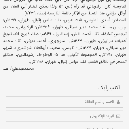
الفارسیة کان الرادویاني قد رآه (ص ۲)؛ ولذا یمکن اعتبار أبي العلاء من
أوائل مؤلفي هذا النمط من الآثار باللغة الفارسیة (صفا، ۱/۴۳۹).
المصادر: أسدي الطوسي،
لغت فرس
، تقـ: عباس إقبال، طهران، ۱۳۱۹ش؛
م.ن، ن.م، تقـ: محمد دبیر سیاقي، طهران، ۱۳۵۶ش؛ الرادویاني، محمد،
ترجمان البلاغة
، تقـ: أحمد آتش، إستانبول، ۱۹۴۹م؛ صفا، ذبیح الله،
تاریخ
أدبیات در إیران
، طهران، ۱۳۶۳ش؛ منوچهري، أحمد،
دیوان
، تقـ: محمد
دبیر سیاقي، طهران، ۱۳۶۳ش؛ نفیسي، سعید، «أبوالعلاء شوشتري»،
شرق
،
طهران، ۱۳۱۰ش،
المجموعة الأولی
، عد ۵؛ الوطواط، رشیدالدین،
حدائق
السحر في دقائق الشعر
، تقـ: عباس إقبال، طهران، ۱۳۰۸ش.
محمدعبدعلي/ هـ.
أکتب رأیك