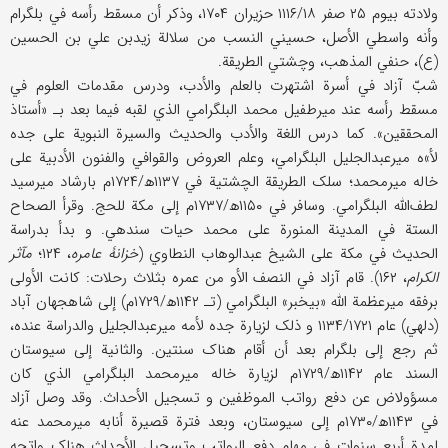
ولادته بیوم ۲۵ صفر ۱۱۱۶/۱۸ حزیران ۱۷۰۴، وذکر أن مسقط رأسه في بلگرام
وأنه واسطي الأصل، حسیني النسب من سلالة زیدبن علي بن الحسین
(ع)، حنفي المذهب، وچشتي الطریقة.
شبّ آزاد في أسرة اشتهرت بالعلم والأدب، ودرس مقدمات العلوم في
مسقط رأسه عند میرطفیل محمد البلگرامي الذي لقبه فیما بعد بـ «أستاذ
المحققین». کما درس اللغة والأدب والحدیث والسیرة النبویة علی جده
لأ»ه میرعبدالجلیل البلگرامي، وعلم العروض والقوافي والفنون الأدبیة علی
خاله میرمحمد؛ سلک الطریقة الچشتیة في ۱۱۳۷ھ/۱۷۲۴م بارشاد میرسید
لطف‌اللَّه البلگرامي. وسافر في ۱۱۵۰ھ/۱۷۳۷م إلی مکة للحج. وقرأ الصحاح
الستة في المدینة المنورة علی محمد حیات سندهي. و بدأ بدراسة
الحدیث في مکة علی الشیخ عبدالوهاب النطاوي (
خزانۀ عامره
، ۱۲۴؛
مآثر
الکرام
، ۱۶۲). قام آزاد في النصف الأو من عمره بثلاث رحلات: کانت الأولی
برفقه میرعظمة اللَّه «بیخبر» البلگرامي (تـ ۱۱۴۲ھ/۱۷۲۹م) إلی شاهجهان آباد
(دلهي) عام ۱۱۳۴/۱۷۲۱ و ذلک لزیارة جده لأمه میرعبدالجلیل والدراسة عنده،
ثم رجع إلی بلگرام بعد أن أقام هناک سنتین. والثانیة إلی سیوستان
السند عام ۱۱۴۲ھ/۱۷۲۹م لزیارة خاله میرمحمد البلگرامي الذي کان
مسؤولاض عن دفع رواتب الموظفین و تسجیل الأحداث. وقد وصل آزاد
في ۱۱۴۳ھ/۱۷۳۰م إلی سیوستان، وبعد فترة قصیرة أنابه میرمحمد عنه
لمدة أربع سنوات في مهام دفع الرواتب وتسجیل الأحداث هناک واتجه