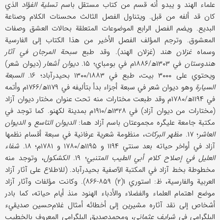
علماء الهند و یبدو أنه قسم من کتاب مستقل باسم
تسلیة الفؤاد
الذي
کان قد ألفه من قبل. ویتناول الفصل الثالث محسنات الکلام وصناعة
البدیع. ویضم الفصل الرابع الموضوعات المتعلقة بحالات العشق وصفات
المعشوق. وترجم المؤلف الفصل الأخیر من هذا الکتاب إلی الفارسیة
وسماه
غزلان هند
(غزلان الهند). وقد طبع
سبحة المرجان في آثار
هندوستان
في ۱۳۰۳ھ/۱۸۸۶م في بومباي؛ ۱۵.
دیوان أشعار
(دیوان شعر)
ویحتوي علی ۳۰۰۰ بیت، طبع في ۱۳۰۰/۱۸۸۳ بحیدرآباد؛ ۱۶.
السبعة
السیارة
وهو دیوان شعر في سبعة أجزاء بدأ بتألیفه في ۱۱۷۹ھ/۱۷۶۶م وأتمه
في ۱۱۹۴ھ/۱۷۸۰م وقد طبعت مختارات منه تحت عنوان مختار دیوان آزاد
(مختارات من دیوان آزاد) في ۱۳۲۸ھ/۱۹۱۰م بمدینة لکهنو. کما توجد في
مکتبة جامعة علیگره مجموعتان باسم آزاد هما:
الدیوان التاسع
و
الدیوان
العاشر
؛ ۱۷.
مظهر البرکات
، منظومة شعریة عرفانیة في سبعة أقسام نظمها
آزاد في أواخر حیاته بعد سنتي ۱۱۹۴ و ۱۱۹۵ھ/۱۷۸۰ و ۱۷۸۱م؛ ۱۸.
شفاء
العلیل في إصلاح کلام أبي الطیب المتنبي
؛ ۱۹.
الکشکول
، وتوجد منه
مخطوطة بخط آزاد في المکتبة الآصفیة بحیدرآباد. (للاطلاع علی آثار آزاد
العربیة والفارسیة، ظ: استوري ۱(۲) ۸۵۹-۸۶۶). وکانت مؤلفات وآثار آزاد
موضع اهتمام العلماء والفضلاء والأدباء الهنود منذ أیام حیاته، کما بادر
أشخاص إلی نقد آثاره مشیرین إلی أخطائه أمثال غلام‌حسین صدیقيء
البلگرامي في
شرایف عثماني
، ومحمدصدیق البلگرامي المعروف بالخطیب