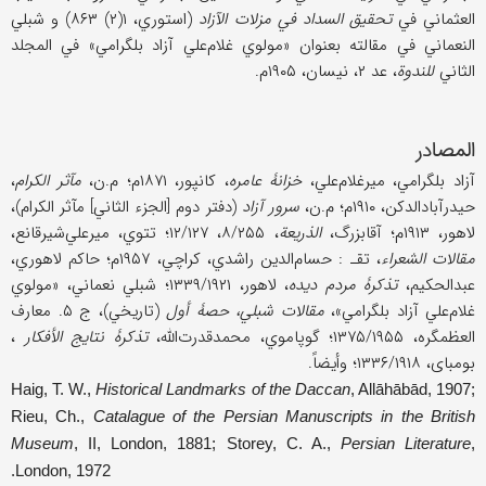
العثماني في
تحقیق السداد في مزلات الآزاد
(استوري، ۱(۲) ۸۶۳) و شبلي
النعماني في مقالته بعنوان «مولوي غلام‌علي آزاد بلگرامي» في المجلد
الثاني
للندوة
، عد ۲، نیسان، ۱۹۰۵م.
المصادر
آزاد بلگرامي، میرغلام‌علي،
خزانۀ عامره
، کانپور، ۱۸۷۱م؛ م.ن،
مآثر الکرام
،
حیدرآباد‌الدکن، ۱۹۱۰م؛ م.ن،
سرور آزاد
(دفتر دوم [الجزء الثاني] مآثر الکرام)،
لاهور، ۱۹۱۳م؛ آقابزرگ،
الذریعة
، ۸/۲۵۵، ۱۲/۱۲۷؛ تتوي، میرعلي‌شیرقانع،
مقالات الشعراء
، تقـ : حسام‌الدین راشدي، کراچي، ۱۹۵۷م؛ حاکم لاهوري،
عبدالحکیم،
تذکرۀ مردم دیده
، لاهور، ۱۳۳۹/۱۹۲۱؛ شبلي نعماني، «مولوي
غلام‌علي آزاد بلگرامي»،
مقالات شبلي، حصۀ أول
(تاریخي)، ج ۵. معارف
العظمگره، ۱۳۷۵/۱۹۵۵؛ گوپاموي، محمدقدرت‌اللَّه،
تذکرۀ نتایج الأفکار
،
بومبای، ۱۳۳۶/۱۹۱۸؛ وأیضاً.
Haig, T. W.,
Historical Landmarks of the Daccan
, Allāhābād, 1907;
Rieu, Ch.,
Catalague of the Persian Manuscripts in the British
Museum
, II, London, 1881; Storey, C. A.,
Persian Literature
,
London, 1972.