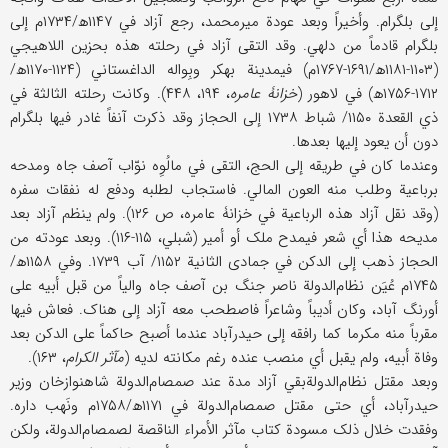
إلی بلگرام. وأخیراً وبعد عودة میرمحمد، رجع آزاد في ۱۱۴۷ھ/۱۷۳۴م إلی
بلگرام قادماً من دلهي. وقد التقی آزاد في رحلته هذه بحزین اللاهیجي
(۱۱۰۳-۱۱۸۱ھ/۱۶۹۱-۱۷۶۷م) فيمدینة بهکر وبِواله الداغستاني (۱۱۲۴-۱۱۷۰ھ/
۱۷۱۲-۱۷۵۶ھ) في لاهور (
خزانۀ
عامره
، ۱۹۴، ۴۴۸). وکانت رحلته الثالثة في
ذي القعدة ۱۱۵۰/ شباط ۱۷۳۸ إلی الحجاز وقد ذکرت آنفاً غادر فیها بلگرام
دون أن یعود إلیها بعدها.
وعندما کان في طریقه إلی الحج، التقی في مالُوِه نوّاب آصف جاه ومدحه
برباعیة وطلب منه العون المالي. فاستجاب لطلبه ودفع له نفقات سفره
(وقد نقل آزاد هذه الرباعیة في خزانۀ عامره، ص ۱۲۶). ولم ینظم آزاد بعد
مدیحه هذا أي شعر فيمدح ملک أو أمیر (شبلي، ۱۱۵-۱۱۶). وبعد عودته من
الحجاز ذهب إلی الدکن في جمادی الثانیة ۱۱۵۲/ آب ۱۷۳۹. وفي ۱۱۵۸ھ/
۱۷۴۵م عُیَن نظام‌الدولة ناصر جنگ بن آصف جاه والیاً من قبل أبیه علی
أورنگ آباد، وکان أدیباً وشاعراً فاصطحب معه آزاد إلی هناک. فعاش فیها
مقرباً منه مکرما کما رافقه إلی حیدرآباد عندما أصبح حاکماً علی الدکن بعد
وفاة أبیه، ولم یقبل أي منصب عنده رغم مکانته لدیه (
مآثر الکرام
، ۱۶۳).
وبعد مقتل نظام‌الدولةبقي آزاد مدة عند صمصام‌الدولة شاهنوازخان وزیر
حیدرآباد، أي حتی مقتل صمصام‌الدولة في ۱۱۷۱ھ/۱۷۵۸م ونَهب داره.
وفقدت خلال ذلک مسودة کتاب مآثر الأمراء الناقصة لصمصام‌الدولة، ولکن