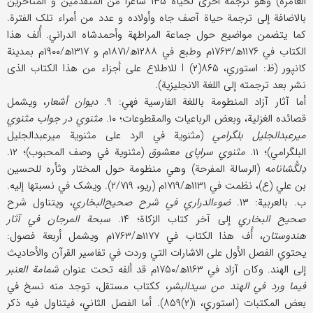
العامرة) وهو ترجمة أخری لحیاة ۱۳۵ شاعراً من المتقدمین و المتأخرین
بالاضافة إلی ترجمة حیاة آصف جاه وأولاده و عدد من أمراء تلک الفترة.
کما یتضمن مواضیع حول جماعة المراطهة وأحمدشاه الدراني. أُلف هذا
الکتاب في ۱۱۷۶ھ/۱۷۶۳م وطبع في ۱۲۸۸ھ/۱۸۷۱م و ۱۳۱۷ھ/۱۹۰۰م بمدینة
کانپور (ظ: استوري، ۸۶۵(۲) I للاطلاع علی أجزاء من هذا الکتاب الذی
نشر بعد ترجمته إلی اللغة الانجلیزیة).
أما آثار آزاد المنطومة باللغة الفارسیة فهي: ۹.
دیوان أشعار
، ویشمل
قصائده الغزلیة، وبعض الرباعیات والمقطوعات؛ ۱۰.
مثنوي در جواب مثنوي
میرعبدالجلیل بلگرامي
(مثنویة في الرد علی مثنویة میرعبدالجلیل
البلگرامي)؛ ۱۱.
مثنوي سراپای معشوق
(مثنویة في وصف المحبوب)؛ ۱۲.
دِلگُشانامه
(الرسالة المفرحة) وهي منظومة حول المختار وثأره للحسین
بن علي (ع)، نظمت في ۱۱۳۱ھ/۱۷۱۹م (ریو، ۲/۷۱۹). ویشک في نسبتها إلیه.
ب. بالعربیة: ۱۳.
ضوءالدراري في شرح صحیح‌البخاري
، ویتناول شرح
صحیح البخاري
إلی آخر کتاب الزکاة؛ ۱۴.
سبحة المرجان في آثار
هندوستان
، أُف هذا الکتاب في ۱۱۷۷ھ/۱۷۶۳م ویشمل أربعة فصول:
یحتوي الفصل الأول علی الاشارات التي وردت في تفاسیر القرآن والأحادیث
إلی الهند. وکان آزاد في ۱۱۶۳ھ/۱۷۵۰م قد ألفه تحت عنوان
شمامة العنبر
فیما ورد في الهند من سیدالبشر
، ککتاب مستقل، توجد منه نسخ في
بعض المکتبات (استوري، ۱(۲)۸۵۹). أما الفصل الثاني، فیتناول فیه ذکر