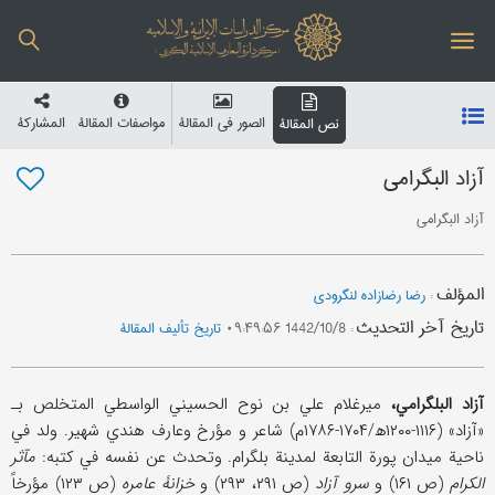
الصور في المقالة
مواصفات المقالة
المشارکة
نص المقالة
آزاد البگرامی
آزاد البگرامی
المؤلف
:
رضا رضازاده لنگرودی
تاریخ آخر التحدیث
:
1442/10/8 ۰۹:۴۹:۵۶
تاریخ تألیف المقالة
آزاد البلگرامي،
میرغلام علي بن نوح الحسیني الواسطي المتخلص بـ
«آزاد» (۱۱۱۶-۱۲۰۰ھ/۱۷۰۴-۱۷۸۶م) شاعر و مؤرخ وعارف هندي شهیر. ولد في
ناحیة میدان پورة التابعة لمدینة بلگرام. وتحدث عن نفسه في کتبه:
مآثر
الکرام
(ص ۱۶۱) و
سرو آزاد
(ص ۲۹۱، ۲۹۳) و
خزانۀ عامره
(ص ۱۲۳) مؤرخاً