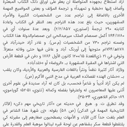
آزاد استطاع بجهوده المتواصلة أن یعقر علی أوراق ذلک الکتاب المبعثرة
وأضاف إلیها «خطبة و تمهیداً» و ترجمة المؤلف و بعض المواضیع المهمة
الأخری بالاضافة إلی تراجم عدد من الشخصیات الکبیرة والأمراء
المشهورین، حیث بلغ عدد هذه التراجم بعد النظر في الکتاب واعادة
کتابته ۲۹۰ ترجمةً (استوري، ۲/۲/۸۵۷). وبعد عدة سنوات أي في
۱۱۹۴/۱۷۸۰ أکمل صمصام الملک میرعبدالحي ابن صمصام‌الدولة هذا الکتاب
وضمنه تراجم ۷۳۰ من الشخصیات (م.س). و غادر آزاد حیدرآباد في
۱۱۷۸ھ/۱۷۶۴م متوجهاً إلی أورنگ آباد و عاش فیها حتی وفاته منعزلاً.
وتوفي في ۲۱ ذي‌القعدة ۱۲۰۰/۱۵ کانون الأول ۱۷۸۶ و دفن في قطعة الأرض
التي اشتراها في المقبرة المشهورة بـ «الروضة» أو «خلدآباد».
ولآزاد آثار کثیرة نظماً ونثراً باللغات الفارسیة والعربیة والأردیة، وکان یلقب
بـ «حسّان الهند» لقصائده العربیة في مدح النبي الأکرم (ص).
لم یکن آزاد أدیباً و شاعراً فحسب، بل کان له آراء سدیدة في علوم أخری
أثنی علیها المعاصرون له واعترفوا بفضله وکماله (تتوي، ۵۱-۵۲؛ گوپاموي،
۸۹؛ حاکم اللاهوري، ۳۴-۳۵).
وقد تطرق ت. و. هیغ في حدیثه عن «آثار تاریخي مهم دکن» (الآثار
التاریخیة المهمة في الدکن) (ص ۵۸) بقوله: «إن شهرة هذا الشاعر في
العلم بلغت حداً کان الآباء و الأمهات یصطحبون صغارهم إلی مقبرته کي
یلتقطوا قطعة سکر بشفاهم عن لوحة قبره لینالوا موهبة العلم والقدرة علی