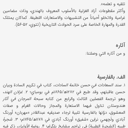
تلقیه و تعلمه».
وأکثر مقطوعات آزاد الغزلیة بالأسلوب المعروف بالهندي، وذات مضامین
غرامیة ولاتخلو أحیاناً من التشبیهات والاستعارات اللطیفة. کماکان یمتلک
القدرة والمهارة الخاصة علی سرد الحوادث التاریخیة (تتوي، ۵۲-۵۶).
آثاره
و من آثاره التي وصلتنا:
الف. بالفارسیة
۱.
سند السعادات في حسن خاتمة السادات
، کتاب في تکریم السادة وبیان
حسن عاقبتهم، وقد طبع في ۱۲۸۲ھ/۱۸۶۵م في بومباي؛ ۲.
غزلان الهند
،
وهو ترجمة الفصلین الثالث والرابع من کتابه
سبحة المرجان في آثار
هندوستان
تناول فیهما الاستعارة والمجاز وحالات الغرام و صفات
المعشوق، دوّنها بالفارسیة تلبیة لرجاء صدیقیه عبدالقادر «مهربان» أورنگ
آبادي ولَچهمي نراین «شفیق» أورنگ آبادي في ۱۱۷۸ھ/۱۷۶۵م؛ ۳.
شجرۀ
طیبه
(الشجرة الطیبة) في تراجم مشایخ بلگرام؛ ۴.
روضة الأولیاء
، ذکر فیه