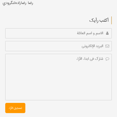
رضا رضازاده‌لنگرودي
أکتب رأیك
تسجیل الآراء