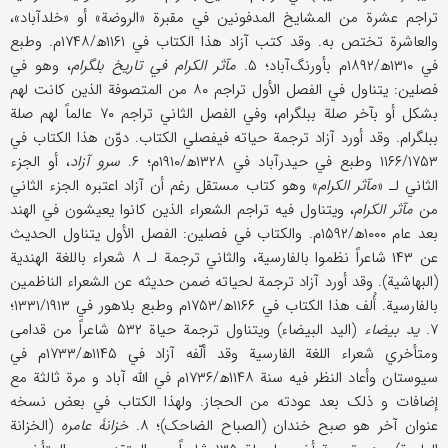
تراجم عشرة من المشایخ المدفونین في مقبرة «الروضة» أو «خلدآباد»،
والعاشرة تختص به. وقد کتب آزاد هذا الکتاب في ۱۱۶۱ھ/۱۷۴۸م. وطبع
في ۱۳۱۰ھ/۱۸۹۲م بأورنگ‌آباد؛ ۵.
مآثر الکرام في تاریخ بلگرام
، وهو في
فصلین: یتناول في الفصل الأول تراجم ۸۰ من المتصوفة الذین کانت لهم
بشکل أو بآخر صلة ببلگرام، وفي الفصل الثاني تراجم ۷۰ عالماً لهم صلة
ببلگرام. وقد أورد آزاد ترجمة حیاته فيفصلي الکتاب. دوّن هذا الکتاب في
۱۱۶۶/۱۷۵۳ وطبع في حیدرآباد في ۱۳۲۸ھ/۱۹۱۰م؛ ۶.
سرو آزاد
، أو الجزء
الثاني لـ «
مآثر الکرام
» وهو کتاب مستقل رغم أن آزاد اعتبره الجزء الثاني
من
مآثر الکرام
، ویتناول فیه تراجم الشعراء الذین کانوا یعیشون في الهند
بعد عام ۱۰۰۰ھ/۱۵۹۲م. والکتاب في فصلین: الفصل الأول یتناول الحدیث
عن ۱۴۳ شاعراً نظموا بالفارسیة، والثاني ترجمة لـ ۸ شعراء باللغة الهندیة
(البهاشیة). وقد أورد آزاد ترجمة لحیاته ضمن حدیثه عن الشعراء الناظمین
بالفارسیة. أُلف هذا الکتاب في ۱۱۶۶ھ/۱۷۵۳م وطبع بلاهور في ۱۳۳۱/۱۹۱۳؛
۷.
ید بیضاء
(الید البیضاء) ویتناول ترجمة حیاة ۵۳۲ شاعراً من قدامی
ومتأخري شعراء اللغة الفارسیة وقد ألّفه آزاد في ۱۱۴۵ھ/۱۷۳۳م في
سیوستان وأعاد النظر فیه سنة ۱۱۴۸ھ/۱۷۳۶م في الله آباد و مرة ثالثة مع
إضافات و ذلک بعد عودته من الحجاز. ولهذا الکتاب في بعض نسخه
عنوان آخر هو صبح خندان (الصباح الضاحک)؛ ۸.
خزانۀ عامره
(الخزانة