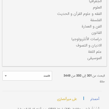
الجغرافیا
العلوم
الفقه و علوم القرآن و الحدیث
الفلسفة
الفن و العمارة
القانون
دراسات الأنثربولوجیا
الادیان و التصوف
علم اللغة
الموسیقی
البحث عن
301
إلی
350
من
3449
حالة
|
علي میرأنصاري
أحمدلر