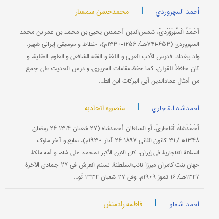
|
محمدحسن سمسار
أحمد السهروردي
أَحْمَدُ الْسُّهرَوَرْديّ، شمس‌الدین أحمدبن یحیی بن محمد بن عمر بن محمد
السهروردي (۶۵۴–۷۴۱هـ/ ۱۲۵۶–۱۳۴۰م)، خطاط و موسیقي إیراني شهیر.
ولد ببغداد، فدرس الأدب العربي و اللغة و الفقه الشافعي و العلوم العقلیة، و
کان حافظاً للقرآن، کما حفظ مقامات الحریري. و درس الحدیث علی جمع
من أمثال عمادالدین أبي البرکات ابن الط...
|
منصوره اتحادیه
أحمدشاه القاجاري
أَحْمَدَشاهُ الْقاجاريّ، أو السلطان أحمدشاه (۲۷ شعبان ۱۳۱۴–۲۶ رمضان
۱۳۴۸هـ/ ۳۱ کانون الثاني ۱۸۹۷–۲۶ آذار ۱۹۳۰م)، سابع و آخر ملوک
السلالة القاجاریة في إیران. کان الابن الأکبر لمحمد علي شاه، و أمه ملکة
جهان بنت کامران میرزا نائب‌السلطنة. تسنم العرش في ۲۷ جمادی الآخرة
۱۳۲۷هـ/ ۱۶ تموز ۱۹۰۹م. وفي ۲۷ شعبان ۱۳۳۲ تُو...
|
فاطمه رادمنش
أحمد شاملو