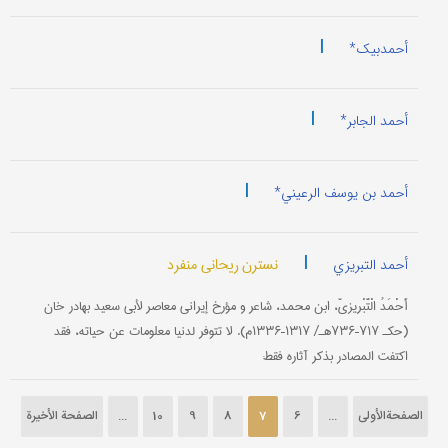
|
أحمدبیک*
|
أحمد الجابر*
|
أحمد بن یوسف الرعیني*
|
نسترن ریحانی منفرد
أحمد التبریزي
أَحْمَدُ الْتَّبْریزيّ، ابن محمد، شاعر و مؤرخ إیراني معاصر لأبي سعید بهادر خان
(حکـ ۷۱۷–۷۳۶هـ/ ۱۳۱۷–۱۳۳۶م). لا تتوفر لدنیا معلومات عن حیاته، فقد
اکتفت المصادر بذکر آثاره فقط:
الصفحةالأولی
...
6
7
8
9
10
...
الصفحة الأخیرة