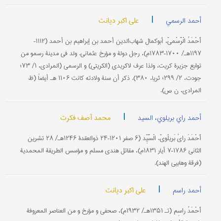
|
علی اکبر دیانت
أحمد الرسمي
أَحْمَدُ الْرَّسْميّ، أبوکمال شهاب‌الدین أحمد بن إبراهیم بن أحمد (۱۱۱۲–
۱۱۹۷هـ/ ۱۷۰۰–۱۷۸۳م)، رجل دولة و مؤرخ عثماني. ولد في مدینة رسمو من
توابع جزیرة کریت، ولذا عرف لاکریدي (الکریتي) و الرسمي (المرادي، ۱/ ۷۳؛
جودت، ۲/ ۲۹۹؛ ثریا، ۳۸۰). ذکر أن سنة ولادته کانت ۱۱۰۶ هـ أیضاً (ظ:
المرادي، ن ص).
|
محمد آصف فکرت
أحمد راي بریلوي، السید
أَحْمَدَ رايُ بَریلْويّ، الْسَّیِّد (۶ صفر ۱۲۰۱–۲۴ ذوالعقدة ۱۲۴۶هـ/ ۲۸ تشرین
الثاني ۱۷۸۶–۷ أیار ۱۸۳۱م)، مقاتل هندي مسلم و مؤسس الطریقة المحمدیة
(فرقة وهابیي الهند).
|
علی اکبر دیانت
أحمد راسم
أَحْمَدُ راسِم (تـ ۱۳۵۱هـ/ ۱۹۳۲م)، صحفي و مؤرخ و من العناصر المعروفة