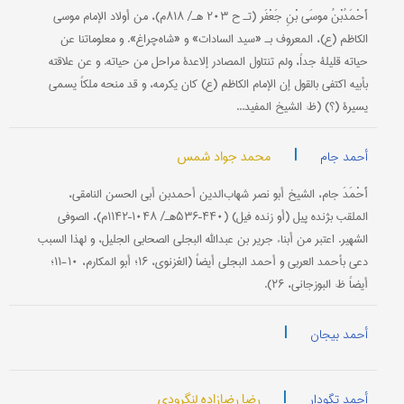
أَحْمَدُبْنُ موسَی بْنِ جَعْفَر (تـ ح ۲۰۳ هـ/ ۸۱۸م)، من أولاد الإمام موسی
الکاظم (ع)، المعروف بـ «سید السادات» و «شاه‌چراغ». و معلوماتنا عن
حیاته قلیلة جداً، ولم تنتاول المصادر إلاعدة مراحل من حیاته. و عن علاقته
بأبیه اکتفي بالقول إن الإمام الکاظم (ع) کان یکرمه، و قد منحه ملکاً یسمی
یسیرة (؟) (ظ: الشیخ المفید...
|
محمد جواد شمس
أحمد جام
أَحْمَدَ جام، الشیخ أبو نصر شهاب‌الدین أحمدبن أبي الحسن النامقي،
الملقب بژنده پیل (أو زنده فیل) (۴۴۰–۵۳۶هـ/ ۱۰۴۸–۱۱۴۲م)، الصوفي
الشهیر. اعتبر من أبناء جریر بن عبدالله البجلي الصحابي الجلیل، و لهذا السبب
دعي بأحمد العربي و أحمد البجلي أیضاً (الغزنوي، ۱۶؛ أبو المکارم، ۱۰-۱۱؛
أیضاً ظ: البوزجاني، ۲۶).
|
أحمد بیجان
|
رضا رضازاده لنگرودی
أحمد تگودار