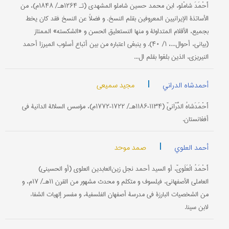
أَحْمَدَ شامْلو، ابن محمد حسین شاملو المشهدي (تـ ۱۲۶۴هـ/ ۱۸۴۸م)، من
الأساتذة الإیرانیین المعروفین بقلم النسخ. و فضلاً عن النسخ فقد کان یخط
بجمیع، الأقلام المتداولة و منها النستعلیق الحسن و «الشکسته» الممتاز
(بیاني، أحوال...، ۱/ ۴۰). و ینبغي اعتباره من بین أتباع أسلوب المیرزا أحمد
النیریزي، الذین بلغوا بقلم ال...
|
مجید سمیعی
أحمدشاه الدراني
أَحْمَدَشاهُ الدُّرّانيّ (۱۱۳۴–۱۱۸۶هـ/ ۱۷۲۲–۱۷۷۲م)، مؤسس السلالة الدانیة في
أفغانستان.
|
صمد موحد
أحمد العلوي
أَحْمَدُ الْعَلَويّ، أو السید أحمد نجل زین‌العابدین العلوي (أو الحسیني)
العاملي الأصفهاني، فیلسوف و متکلم و محدث مشهور من القرن ۱۱هـ/ ۱۷م، و
من الشخصیات البارزة في مدرسة أصفهان الفلسفیة، و مفسر إلهیات الشفاء
لابن سینا.