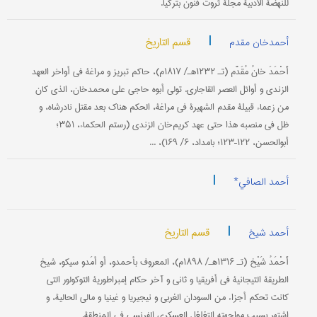
للنهضة الأدبیة مجلة ثروت فنون بترکیا.
|
قسم التاریخ
أحمدخان مقدم
أَحْمَدَ خانُ مُقَدَّم (تـ ۱۲۳۲هـ/ ۱۸۱۷م)، حاکم تبریز و مراغة في أواخر العهد
الزندي و أوائل العصر القاجاري. تولی أبوه حاجي علي محمدخان، الذي کان
من زعماء قبیلة مقدم الشهیرة في مراغة، الحکم هناک بعد مقتل نادرشاه، و
ظل في منصبه هذا حتی عهد کریم‌خان الزندي (رستم الحکماء، ۳۵۱؛
أبوالحسن، ۱۲۲–۱۲۳؛ بامداد، ۶/ ۱۶۹)، ...
|
أحمد الصافي*
|
قسم التاریخ
أحمد شیخ
أَحْمَدُ شَیْخ (تـ ۱۳۱۶هـ/ ۱۸۹۸م)، المعروف بأحمدو، أو أمَدو سیکو، شیخ
الطریقة التیجانیة في أفریقیا و ثاني و آخر حکام إمبراطوریة التوکولور التي
کانت تحکم أجزاء من السودان الغربي و نیجیریا و غینیا و مالي الحالیة، و
اشتهر بسبب مواجهته التغلغل العسکري الفرنسي في المنطقة.