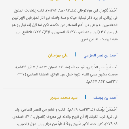
أَحْمَدَ تَگودار، ابن هولاکوخان (مقـ۶۸۳هـ/ ۱۲۸۴م)، ثالث إیلخانات المغول
في إیرانن. لم یرد ذکر لبدایة حیاته و سنة ولادته في آثار المؤرخین الإیرانیین
المعاصرین له و هي من أهم المصادر عن حکمه، لکن لما قیل إنه توفي و هو
في سن ۳۷ (ابن عبدالظاهر، ۲۷۱؛ قا: المقریزي، ۱(۳)/ ۷۲۷؛ للاطلاع علی
بقیة الروایات، ظ: ابن تغري ...
|
علي بهرامیان
أحمد بن نصر الخزاعي
أَحْمَدُبنُ نَصرٍ الخُزاعيّ، أبو عبدالله (مقـ ۲۷ شعبان ۲۳۱هـ/ ۵ أیار ۸۴۶م)،
محدث مشهور سعی للقیام بثورة خلال عهد الواثق، الخلیفة العباسي (۲۲۷–
۲۳۲هـ/ ۸۴۲–۸۴۷م).
|
سید محمد سیدی
أحمد بن یوسف
أَحْمَدُبْنُ یوْسُف (تـ ۲۱۳هـ/ ۸۲۸م)، کاتب و شاعر من العصر العباسي. ولد
في قریة قرب الکوفة، إلا أن تاریخ ولادته غیر معروف (الصولي، ۱۴۳؛ الصفدي،
۸/ ۲۷۹). کان جده الأکبر صُبیح رجلاً قبطیاً من موالي بني عجل (الصولي،