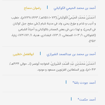
|
رضوان مساح
أحمد بن محمد الحیمي الکوکباني
أَحْمَدُبْنُ مُحَمَّدٍ الْحَیْميُّ الْکَوکَبانيّ (۱۰۷۳–۱۱۵۱هـ/ ۱۶۶۳–۱۷۳۸م)، خطیب
و أدیب و شاعر و مؤرخ یمني. ولد في مدینة شبام (علی سفح جبل کوکبان
في الیمن)، و لهذا دعي في بعض المصادر بالکوکباني و أحیاناً الشبامي
(الشوکاني، ۱/ ۱۰۳؛ الصنعاني، ۱/ ۱۷۳؛ البغدادي، هدیة، ۱/ ۱۷۲–۱۷۳؛ زبارة،
۲۵۲).
|
ابوالفضل خطیبی
أحمد بن محمد بن عبدالصمد الشیرازي
أَحْمَدُبْنُ مُحَمَّدِبْنِ عَبْدِ الْصَّمَدِ الْشّیرازيّ، الخواجه أبونصر (تـ حوالي ۴۳۴هـ/
۱۰۴۳م)، وزیر السلطانین الغزنویین مسعود و مودود.
|
أحمد جودت باشا*
|
أحمد حکمت*