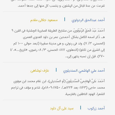
تفرعت عن عدة قبائل من الپشتون، و ینتسب کل منها إلی جدها أحمد.
|
مسعود جلالي مقدم
أحمد عبدالحق الردولوي
أَحْمَدُ عَبْدُ الْحَقِّ الرُّدَوْلَويّ، من مشایخ الطریقة الصابریة الچشتیة في القرن ۹
هـ. ذُکر اسمه الکامل بشکل: أحمدبن عمر بن داود العدوي العمري
(الحسني، ۳/ ۷). ولد في ردولي، و هي مدینة صغیرة (تبعد حوالي ۱۰۰ کم
إلی الشرق من لکناو) (الدهلوي، ۱۸۷؛ الحسني، ۳/ ۸؛ رضوي، «تاریخ....»، I/
۲۷۰). قیل إن نسبه ینتهي إلی...
|
عارف نوشاهی
أحمد علي الهاشمي السندیلوي
أَحْمَدَ عَليٌّ الْهاشِميُّ الْسَّنْدیلَويّ (أو السَّندیلي)، ابن غلام محمد ابن مولوي
محمد حاجي (۱۱۶۳– بعد ۱۲۲۴هـ/ ۱۷۵۰–۱۸۰۹م)، شاعر و مؤلف في تراجم
الشعراء الهنود الناطقین بالفارسیة.
|
سید علي آل داود
أحمد زرکوب