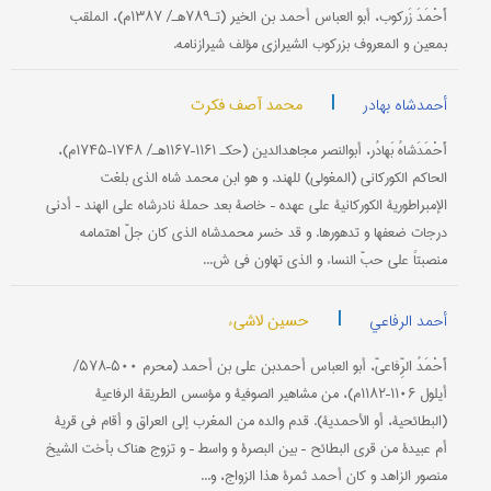
أَحْمَدَ زَرکوب، أبو العباس أحمد بن الخیر (تـ۷۸۹هـ/ ۱۳۸۷م)، الملقب
بمعین و المعروف بزرکوب الشیرازي مؤلف شیرازنامه.
|
محمد آصف فکرت
أحمدشاه بهادر
أَحْمَدَشاهُ بَهادُر، أبوالنصر مجاهدالدین (حکـ ۱۱۶۱–۱۱۶۷هـ/ ۱۷۴۸–۱۷۴۵م)،
الحاکم الکورکاني (المغولي) للهند. و هو ابن محمد شاه الذي بلغت
الإمبراطوریة الکورکانیة علی عهده – خاصة بعد حملة نادرشاه علی الهند – أدنی
درجات ضعفها و تدهورها. و قد خسر محمدشاه الذي کان جلّ اهتمامه
منصبتاً علی حبّ النساء و الذي تهاون في ش...
|
حسین لاشیء
أحمد الرفاعي
أَحْمَدُ الرِّفاعيّ، أبو العباس أحمدبن علي بن أحمد (محرم ۵۰۰–۵۷۸/
أیلول ۱۱۰۶–۱۱۸۲م)، من مشاهیر الصوفیة و مؤسس الطریقة الرفاعیة
(البطائحیة، أو الأحمدیة). قدم والده من المغرب إلی العراق و أقام في قریة
أم عبیدة من قری البطائح – بین البصرة و واسط – و تزوج هناک بأخت الشیخ
منصور الزاهد و کان أحمد ثمرة هذا الزواج، و...