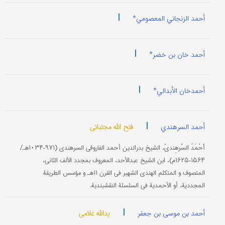
|
أحمد الزنجاني المعصومي*
|
أحمد خان بن خضر*
|
أحمدخان الأبدالي*
|
فتح الله مجتبائي
أحمد السرهندي
أَحْمَدُ السَّرهِنديّ، الشیخ بدرالدین أحمد الفاروقي السرهندي (۹۷۱–۱۰۳۴هـ/
۱۵۶۴–۱۶۲۵م)، ابن الشیخ عبدالأحد، المعروف بمجدد الألف الثاني،
المتصوف و المتکلم الهندي الشهیر في القرن ۱۱هـ و مؤسس الطریقة
المجددیة، أو الأحمدیة في السلسلة النقشبندیة.
|
یدالله غلامی
أحمد بن موسی بن جعفر