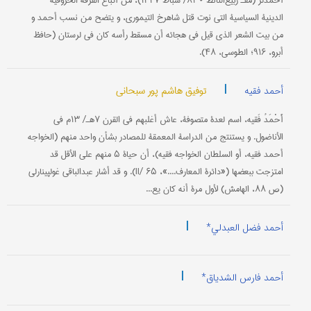
أَحْمَدَلُر (مقـ ربیع‌الثانط ۸۳۰/ شباط ۱۴۲۷)، من أتباع الفرقة الحروفیة
الدینیة السیاسیة التي نوت قتل شاهرخ التیموري، و یتضح من نسب أحمد و
من بیت الشعر الذي قیل في هجائه أن مسقط رأسه کان في لرستان (حافظ
أبرو، ۹۱۶؛ الطوسي، ۴۸).
|
توفیق هاشم پور سبحانی
أحمد فقیه
أَحْمَدُ فَقیه، اسم لعدة متصوفة، عاش أغلبهم في القرن ۷هـ/ ۱۳م في
الأناضول. و یستنتج من الدراسة المعمقة للمصادر بشأن واحد منهم (الخواجه
أحمد فقیه، أو السلطان الخواجه فقیه)، أن حیاة ۵ منهم علی الأقل قد
امتزجت ببعضها («دائرة المعارف....»، II/ ۶۵). و قد أشار عبدالباقي غولپینارلي
(ص ۸۸، الهامش) لأول مرة أنه کان یع...
|
أحمد فضل العبدلي*
|
أحمد فارس الشدیاق*