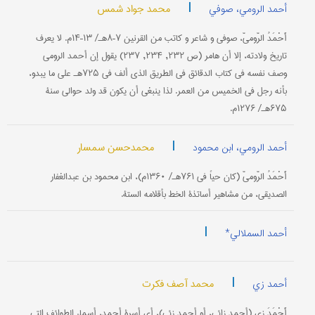
|
محمد جواد شمس
أحمد الرومي، صوفي
أَحْمَدُ الرّوميّ، صوفي و شاعر و کاتب من القرنین ۷–۸هـ/ ۱۳–۱۴م. لا یعرف
تاریخ ولادته، إلا أن هامر (ص ۲۳۲, ۲۳۴, ۲۳۷) یقول إن أحمد الرومي
وصف نفسه في کتاب الدقائق في الطریق الذي ألف في ۷۲۵هـ علی ما یبدو،
بأنه رجل في الخمیس من العمر. لذا ینبغي أن یکون قد ولد حوالي سنة
۶۷۵هـ/ ۱۲۷۶م.
|
محمدحسن سمسار
أحمد الرومي، ابن محمود
أَحْمَدُ الرّوميّ (کان حیاً في ۷۶۱هـ/ ۱۳۶۰م)، ابن محمود بن عبدالغفار
الصدیقي، من مشاهیر أساتذة الخط بأقلامه الستة.
|
أحمد السملالي*
|
محمد آصف فکرت
أحمد زي
أَحْمَدَ زي (أحمد زائي، أو أحمد زئي)، أي أسرة أحمد، أسماء الطوائف التي