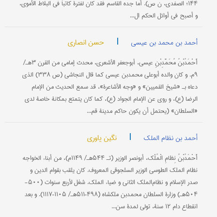
۱۴۴؛ الصفدي، ن ص). أما جده القاسم فقد کان لفترة کاتباً في البلاط الأموي،
و أصبح في أوائل الحکم ال...
|
حسن انصاری
أحمد بن محمد بن عیسی
أَحْمَدُبْنُ مُحَمَّدِبْنِ عیسی، أبوجعفر الأشعري، محدث إمامي من القرن ۳هـ/
۹م. و کان والده أبوعلي محمدبن عیسی کما قال النجاشي (ص ۳۳۸) الذي
دعاه بـ «شیخ القمیین» و «وجه الأشاعرة»، قد سمع الحدیث من الإمام
الرضا (ع)، و روی عن الإمام الجواد (ع)، کما کان یتمتع بمکانة خاصة لدی
«السلطان» (یحتمل أن یکون حاکم مدینة قم...
|
نگین یاوری
أحمد بن نظام الملک
أَحْمَدُبْنُ نِظامِ الْمُلْک، أبونصر الوزیر (تـ ۵۴۴هـ/ ۱۱۴۹م)، من أبناء الخواجه
نظام الملک الطوسي الوزیر السلجوقي المعروف. کان یلقب بقوام الدین و
صدر الإسلام و نظام‌الملک الثاني و ضیاء الملک. شغل لأربع سنوات (۵۰۰-
۵۰۴هـ) وزارة السلطان محمدبن ملکشاه (۴۹۸–۵۱۱هـ/ ۱۱۰۵–۱۱۱۷). و بعد
انقطاع دام ۱۲ سنة، تولی لمدة سن...