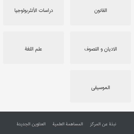
القانون
دراسات الأنثربولوجیا
الادیان و التصوف
علم اللغة
الموسیقی
نبذة عن المرکز
المساهمة العلمیة
العناوین الجدیدة