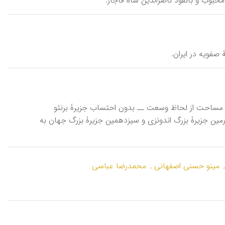
اوه، مهم‌ترین و پرجمعیت‌ترین جزیرۀ اندونزی. این جزیره با حدود ۰۴۵‘۱۳۴ کمـ‍ ۲ مساحت از لحاظ وسعت ــ بدون احتساب جزیرۀ برنئو
اسـت ــ چهارمین جزیرۀ بزرگ اندونزی و سیزدهمین جزیرۀ بزرگ جهان به
مینو حسنی اصفهانی ,
محمدرضا عباسی