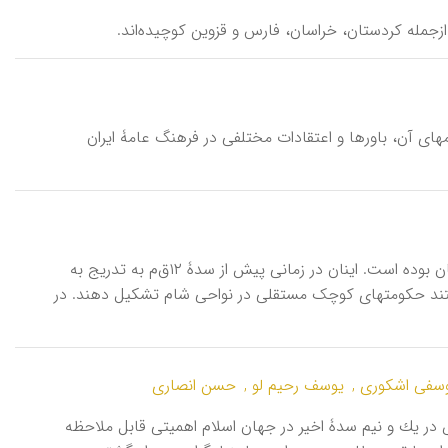
 ازجمله کردستان، خراسان، فارس و قزوین کوچیده‌اند.
نامهای آن، باورها و اعتقادات مختلفی در فرهنگ عامۀ ایران
آرامی [ārāmī]، نام زبان و قومی سامی که سرزمین اصلی آنان احتمالاً شمال عربستان بوده است. اینان در زمانی پیش از سدۀ ۱۲ق‌م به تدریج به
توانستند حکومتهای کوچک مستقلی در نواحی شام تشکیل دهند. در
فی اشکوری ,
یوسف رحیم لو ,
حسن انصاری
در یك و نیم سدۀ اخیر در جهان اسلام اهمیتی قابل ملاحظه