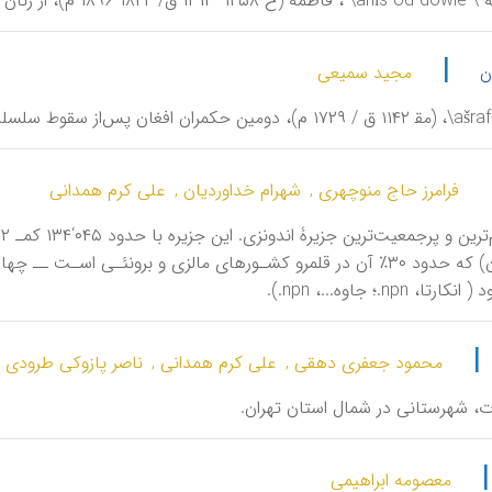
 و بانفوذ ناصرالدین شاه قاجار.
|
ن
مجید سمیعی
فرامرز حاج منوچهری ,
شهرام خداوردیان ,
علی کرم همدانی
ج
(کالیمانتان) که حدود ۳۰٪ آن در قلمرو کشـورهای مالزی و برونئـی 
ا، npn.؛ جاوه...، npn.).
|
محمود جعفری دهقی ,
علی کرم همدانی ,
ناصر پازوکی طرودی ,
ات، شهرستانی در شمال استان تهران.
معصومه ابراهیمی