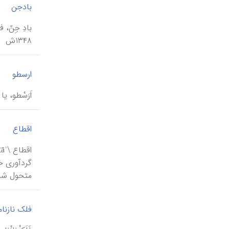
|
بادجن
بادِ جِنّ،
۱۳۴۸ش
|
ارسطو
اَرَسْطو، یا ا
|
اقطاع
گردآوری‌ خ
متحول‌ شده‌
فلک ‎نازنامه