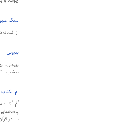
چوب، و به
سنگ صبور
از افسانه‌
|
بیرونی
بیشتر با كن
ام الکتاب
اُمُّ الْك
بار در قرآن به 