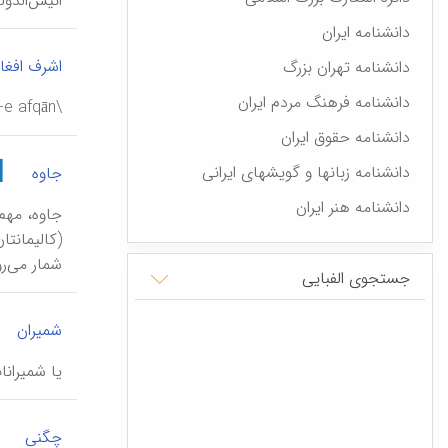
انیس‌الدوله \ anīs-od-dowle\ ، فاطمه (ح ۱۲۵۸- ۱۳۱۴ ق/ ۱۸۴۲-۱۸۹۶ م)، از زنان محبوب
دانشنامه ایران
اشرف افغا
دانشنامه تهران بزرگ
دانشنامه فرهنگ مردم ایران
\ašraf-e afqān\، (مق‍ ۱۱۴۲ ق / ۱۷۲۹ م)، دومین حکمران افغان پس‌از سقوط سلسلۀ صفویه در ایران.
دانشنامه حقوق ایران
|
دانشنامه زبانها و گویشهای ایرانی
جاوه
دانشنامه هنر ایران
شمار می‌رود ( انکارت
جستجوی الفبایی
شمیران
یا شمیران
|
چگنی