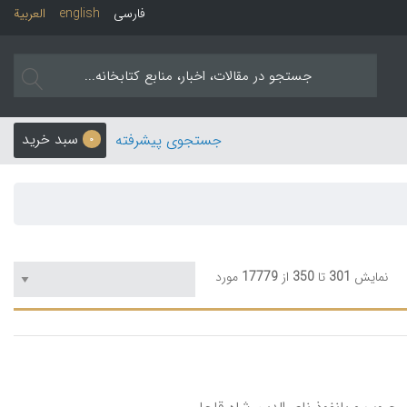
فارسی
english
العربیة
سبد خرید
جستجوی پیشرفته
0
نمایش
301
تا
350
از
17779
مورد