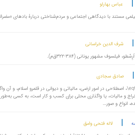
عباس بهارلو
 فیلمی مستند با دیدگاهی اجتماعی و مردم‌شناختی دربارۀ بادهای «مضرات
شرف الدین خراسانی
َرِسْطو، فیلسوف مشهور یونانی (۳۸۴-۳۲۲ق‌م).
صادق سجادی
اقطاع \eqtāʾ\، اصطلاحی در امور ارضی، مالیاتی‌ و دیوانی‌ در قلمرو اسلام‌، و آ
راج‌ و مالیات‌، یا واگذاری‌ محلی‌ برای كسب‌ و كار است،‌ به‌ كسی‌ به‌طو
، انواع‌ و صور...
|
لاله فتحی وامق