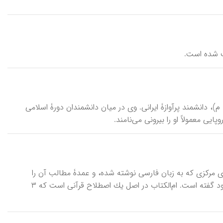
بت شده است.
بیرونی‌، ابوریحان‌ محمد بن‌ احمد بیرونی‌ خوارزمی‌ (۳۶۲- پس‌ از ۴۴۰ ق‌ /۹۷۳- ۱۰۴۸ م‌)، دانشمند پرآوازۀ ایرانی‌. وی‌ در میان‌ دانشمندان‌ دورۀ اسلامی‌
یی‌ معمولاً او را بیرونی‌ می‌نامند.
یای مركزی كه به زبان فارسی نوشته شده، و عمدۀ مطالب آن را
پاسخهایی تشكیل می‌دهد كه امام محمدباقر (ع) در جواب پرسشهای شاگردان خود گفته است. ام‌الكتاب در اصل یك اصطلاح قرآنی است كه ۳