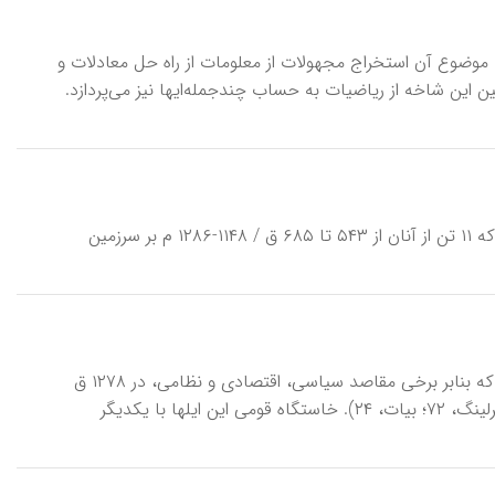
 که موضوع آن استخراج مجهولات از معلومات از راه حل معادلات و
ین شاخه از ریاضیات به حساب چندجمله‌ایها نیز می‌پردازد.
سلسله‌ای از پادشاهان محلی ایران معروف به آل سلغر، اتابكان سلغری و سلغریان كه ۱۱ تن از آنان از ۵۴۳ تا ۶۸۵ ق / ۱۱۴۸-۱۲۸۶ م بر سرزمین
ايلاتِ خَمْسه، اتحادی از ۵ ايل اينالّو (يا اينانلو)، بَهارْلو، نَفَر، عرب و باصری (ه‍ م‌م) كه بنابر برخی مقاصد سياسی، اقتصادی و نظامی، در ۱۲۷۸ ق
به فرمان ناصرالدين شاه در منطقۀ فارس تشكيل شد (نک‍ : فسايی، ۱/ ۸۲۳-۸۲۴؛ ابرلينگ، ۷۲؛ بيات، ۲۴). خاستگاه قومی اين ايلها با يكديگر