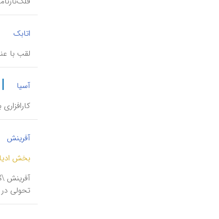
فَلَکْ‌ناز
|
اتابک
لقب با عنو
|
آسیا
کارافزاری
آفرینش
بخش ادیان
تحولی در 