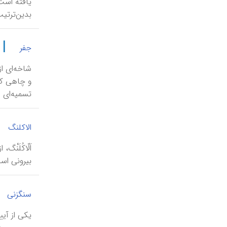
یافته است.
بدین‌ترتیب
|
جفر
شاخه‌ای ا
تسمیه‌ای ع
الاکلنگ
اَلّاکُلَن
بیرونی اس
سنگ‎زنی