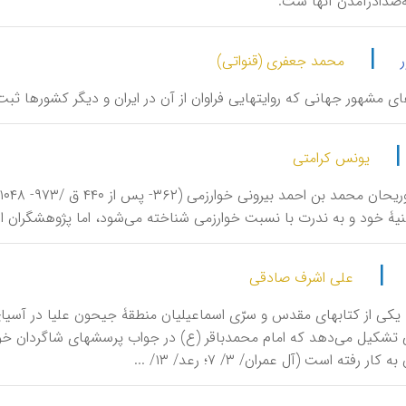
‌صدا‌درآمدن آنها ست.
|
محمد جعفری (قنواتی)
های مشهور جهانی که روایتهایی فراوان از آن در ایران و دیگر کشورها ث
یونس کرامتی
یۀ خود و به‌ ندرت‌ با نسبت‌ خوارزمی‌ شناخته‌ می‌شود، اما پژوهشگران‌ اروپا
|
علی اشرف صادقی
ِتاب، یكی از كتابهای مقدس و سرّی اسماعیلیان منطقۀ جیحون علیا در آس
كار رفته است (آل عمران/ ۳/ ۷؛ رعد/ ۱۳/ ...