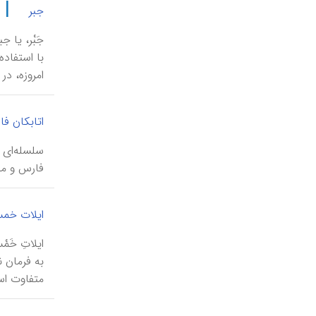
|
جبر
جَبْر، یا 
با استفاد
امروزه، در ا
اتابکان ف
فارس و من
ایلات خم
متفاوت است.