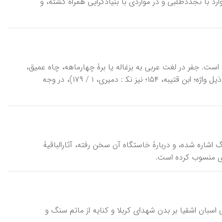
ارد با تجددطلبی و در مواردی با بنیادگرایی همراه گشته، و
ست. جفر در لغت عربی به بزغاله یا برۀ چهارماهه، چاه عمیق،
و چاهی که دهانۀ آن گشاد باشد، اطلاق شده است (نک‍ : جوهری، نیز ابن منظور، ذیل واژه؛ ابن قتیبه، ۱۵۴؛ نیز نک‍ : دمیری، ۱ / ۱۷۹)، در وجه
لنگ اشاره شده، و دربارۀ خاستگاه آن سخن رفته، آثارالباقیۀ
دی منسوب کرده است.
نهای عزاداری در ایران. به باور برخی از مردم، این آیین واکنش به سم‎کوبی اسبان اشقیا بر بدن شهدای کربلا و کنایه از ماتم سنگ و