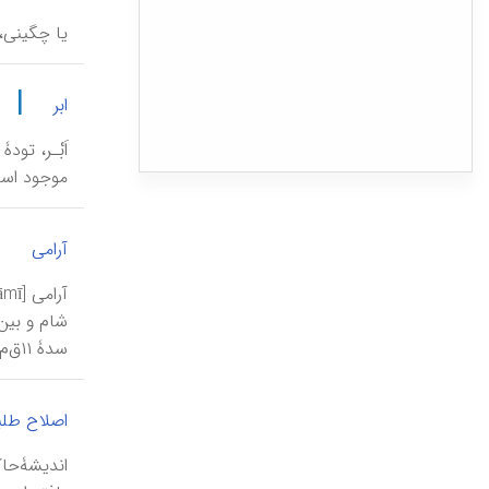
یا چگینی، 
|
ابر
اَبْـر، تو
موجود است
|
آرامی
شام و بین
سدۀ ۱۱ق‌م، حکومت بیت ـ ادینی را در کنار رود فر...
اصلاح طلب
اندیشۀحاك