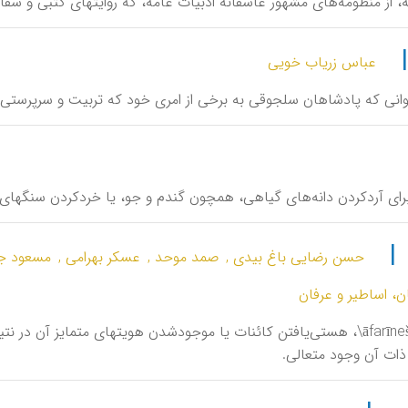
ْنامه، از منظومه‌های مشهور عاشقانۀ ادبیات عامه، که روایتهای کتبی و 
عباس زریاب خویی
انی كه پادشاهان سلجوقی به برخی از امری خود كه تربیت و سرپرستی شاه
 برای آرد‌کردن دانه‌های گیاهی، همچون گندم و جو، یا خرد‌کردن سنگها
|
حسن رضایی باغ بیدی ,
صمد موحد ,
عسکر بهرامی ,
مسعود جل
، اساطیر و عرفان
آفرینش \āfarīneš\، هستی‌یافتن کائنات یا موجودشدن هویتهای متمایز آن
ذات آن وجود متعالی.