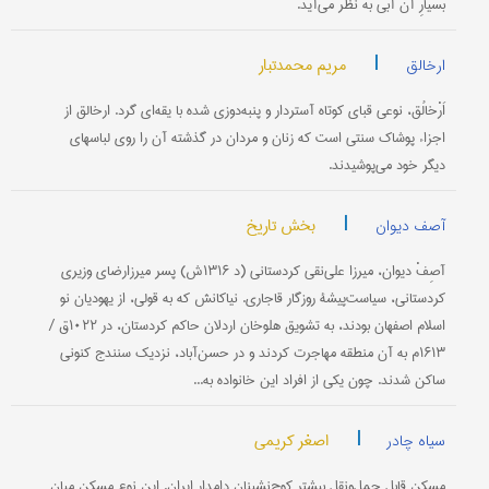
بسیارِ آن آبی به نظر می‌آید.
|
مریم محمدتبار
ارخالق
اَرْخالُق، نوعی قبای کوتاه آستردار و پنبه‌دوزی شده با یقه‌ای گرد. ارخالق از
اجزاء پوشاک سنتی است که زنان و مردان در گذشته آن را روی لباسهای
دیگر خود می‌پوشیدند.
|
بخش تاریخ
آصف دیوان
آصِفْ دیوان، میرزا علی‌نقی کردستانی (د ۱۳۱۶ش) پسر میرزارضای وزیری
کردستانی، سیاست‌پیشۀ روزگار قاجاری. نیاکانش که به قولی، از یهودیان نو
اسلام اصفهان بودند، به تشویق هلوخان اردلان حاکم کردستان، در ۱۰۲۲ق /
۱۶۱۳م به آن منطقه مهاجرت کردند و در حسن‌آباد، نزدیک سنندج کنونی
ساکن شدند. چون یکی از افراد این خانواده به...
|
اصغر کریمی
سیاه چادر
مسكن قابل حمل‌و‌نقل بیشتر كوچ‌نشینان دامدار ایران. این نوع مسکن میان