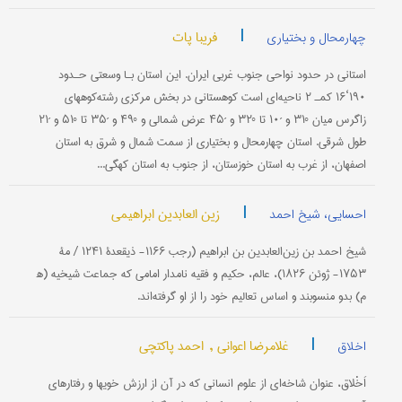
|
فریبا پات
چهارمحال و بختیاری
استانی در حدود نواحی جنوب غربی ایران. این استان بـا وسعتی حـدود
۱۹۰‘۱۶ کمـ‍ ۲ ناحیه‌ای است کوهستانی در بخش مرکزی رشته‌کوههای
زاگرس میان °۳۱ و ´۱۰ تا °۳۲ و ´۴۵ عرض شمالی و °۴۹ و ´۳۵ تا °۵۱ و ´۲۱
طول شرقی. استان چهارمحال و بختیاری از سمت شمال و شرق به استان
اصفهان، از غرب به استان خوزستان، از جنوب به استان کهگی...
|
زین العابدین ابراهیمی
احسایی، شیخ احمد
شیخ احمد بن زین‌العابدین بن ابراهیم (رجب ۱۱۶۶- ذیقعدۀ ۱۲۴۱ / مۀ
۱۷۵۳- ژوئن ۱۸۲۶)، عالم، حكیم و فقیه نامدار امامی كه جماعت شیخیه (ه‍
م) بدو منسوبند و اساس تعالیم خود را از او گرفته‌اند.
|
غلامرضا اعوانی ,
احمد پاکتچی
اخلاق
اَخْلاق‌، عنوان‌ شاخه‌ای‌ از علوم‌ انسانی‌ كه‌ در آن‌ از ارزش‌ خویها و رفتارهای‌