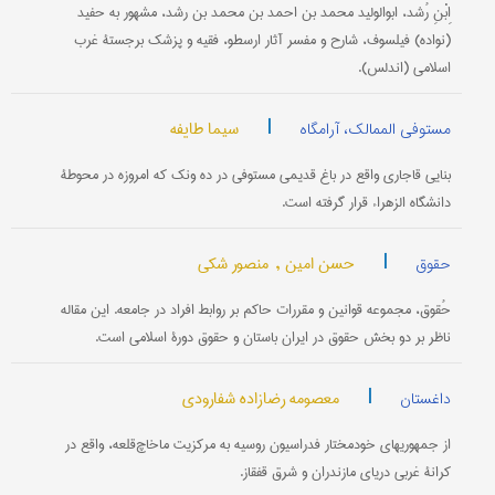
اِبْنِ رُشد، ابوالولید محمد بن احمد بن محمد بن رشد، مشهور به حفید
(نواده) فیلسوف، شارح و مفسر آثار ارسطو، فقیه و پزشك برجستۀ غرب
اسلامی (اندلس).
|
سیما طایفه
مستوفی الممالک، آرامگاه
بنایی قاجاری واقع در باغ قدیمی مستوفی در ده ونک که امروزه در محوطۀ
دانشگاه الزهراء قرار گرفته است.
|
حسن امین ,
منصور شکی
حقوق
حُقوق، مجموعه قوانین و مقررات حاکم بر روابط افراد در جامعه. این مقاله
ناظر بر دو بخش حقوق در ایران باستان و حقوق دورۀ اسلامی است.
|
معصومه رضازاده شفارودی
داغستان
از جمهوریهای خودمختار فدراسیون روسیه به مرکزیت ماخاچ‌قلعه، واقع در
کرانۀ غربی دریای مازندران و شرق قفقاز.