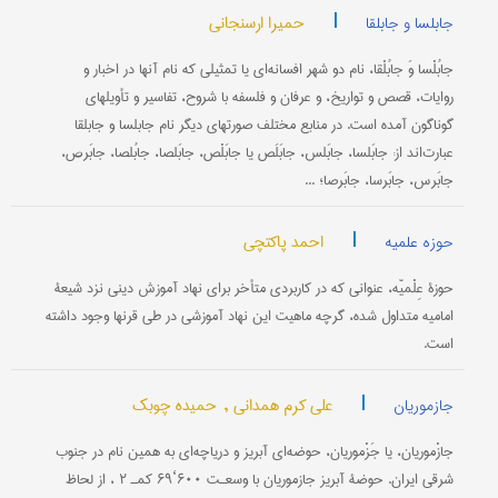
|
حمیرا ارسنجانی
جابلسا و جابلقا
جابُلْسا وَ جابُلْقا، نام دو شهر افسانه‌ای یا تمثیلی که نام آنها در اخبار و
روایات، قصص و تواریخ، و عرفان و فلسفه با شروح، تفاسیر و تأویلهای
گوناگون آمده است. در منابع مختلف صورتهای دیگر نام جابلسا و جابلقا
عبارت‌اند از: جابَلسا، جابَلس، جابَلَص یا جابَلْص، جابَلصا، جابُلصا، جابَرص،
جابَرس، جابَرسا، جابَرصا؛ ...
|
احمد پاکتچی
حوزه علمیه
حوزۀ عِلْمیّه، عنوانی که در کاربردی متأخر برای نهاد آموزش دینی نزد شیعۀ
امامیه متداول شده، گرچه ماهیت این نهاد آموزشی در طی قرنها وجود داشته
است.
|
علی کرم همدانی ,
حمیده چوبک
جازموریان
جازْموریان، یا جَزْموریان، حوضه‌ای آبریز و دریاچه‌ای به همین نام در جنوب
شرقی ایران. حوضۀ آبریز جازموریان با وسعـت ۶۰۰‘۶۹ کمـ‍‍ ۲ ، از لحاظ