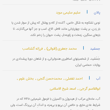
|
سلیم سلیمی موید
پالان
نوعی تشکچه به شکل خاص، آکنده از کاه و پوشال که پیش از سوار شدن یا
بار زدن، بر پشت چهارپایانی مانند قاطر، الاغ، اسب و جز آنها می‌گذارند، تا
بارهای سنگین، زمخت و زاویه‌دار، پشت حیوان را زخم نكند.
|
محمد جعفری (قنواتی) ,
فرزانه گشتاسب
جمشید
جَمْشید، از شخصیتهای اساطیری هندوایرانی، و از شاهان دورۀ پیشدادی در
روایات حماسی ایران.
|
احمد تفضلی ,
محمدحسن گنجی ,
بخش علوم ,
آب
ابوالقاسم گرجی ,
اسعد شیخ الاسلامی
آب، ماده‌ای مركب از هیدروژن و اكسیژن با فرمول شیمیایی H۲o كه در
شرایط عادی مایع، و خالصِ آن بی‌بو و بی‌مزه، و اندكِ آن بی‌رنگ است، ولی