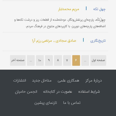
|
مریم محمدتبار
چهل تکه
چِهِلْ‌‌تِکّه، پارچه‌ای پرنقش‌و‌نگار، دوخته‌شده از قطعات ریز و درشت تکه‌ها و
اضافه‌های پارچه‌های دور‌ریز، با کاربردهای متنوع در فرهنگ مردم.
|
صادق سجادی ,
مرتضی رزم آرا
تاریخ‌نگاری
صفحه اول
...
6
7
8
9
10
...
صفحه آخر
دربارۀ مرکز
همکاری علمی
مداخل جدید
انتشارات
شرایط استفاده
عضویت در کتابخانه
انجمن حامیان
تماس با ما
تارنمای پیشین