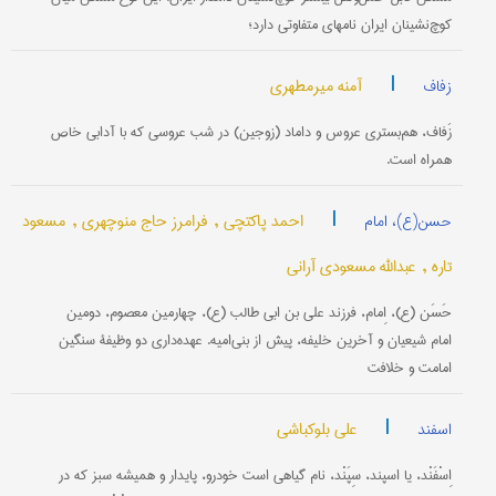
كوچ‌نشینان ایران نامهای متفاوتی دارد؛
|
آمنه میرمطهری
زفاف
زَفاف، هم‌بستری عروس و داماد (زوجین) در شب عروسی که با آدابی خاص
همراه است.
|
احمد پاکتچی ,
فرامرز حاج منوچهری ,
مسعود
حسن(ع)، امام
تاره ,
عبدالله مسعودی آرانی
حَسَن (ع)، اِمام، فرزند علی بن ابی طالب (ع)، چهارمین معصوم، دومین
امام شیعیان و آخرین خلیفه، پیش از بنی‌امیه. عهده‌داری دو وظیفۀ سنگین
امامت و خلافت
|
علی بلوکباشی
اسفند
اِسْفَنْد، یا اسپند، سِپَنْد، نام‌ گیاهی‌ است‌ خودرو، پایدار و همیشه‌ سبز كه‌ در