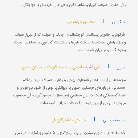
زنان عقدی، صیغه، کنیزان، شاهزادگان و فرزندان خردسال و خواجگان.
|
محسن ابراهیمی
خرگوش
خَرْگوش، جانوری پستاندار، کوچک‌اندام، چابک و جونده که از دیرباز صفات
و ویژگیهایش دست‌مایۀ ساخت باورها و معتقدات گوناگون در اساطیر، ادبیات
و فرهنگ مردم ایران شده است.
|
علی اشرف امامی ,
حمید گوینده ,
پیمان متین
جنون
مجموعه‌ای از نشانه‌های نامتعارف روحی و رفتاری همراه با برخی علائم
جسمانی. در باورهای فرهنگی، جنون یا دیوانگی، نوعی از خـود بی‌خودی و
افسارگسیختگی است که علل مختلفی زمینه‌ساز یا به‌وجود‌آورندۀ آن محسوب
می‌شوند. برخی از این باورها با اعتقادات خرافی آمیخته‌اند.
|
حمیدرضا شایگان فر
خمسه نظامی
خَمْسۀ نِظامی، عنوان مشهوری برای پنج‌گنج یا ۵ مثنوی پرآوازۀ شاعر نامی