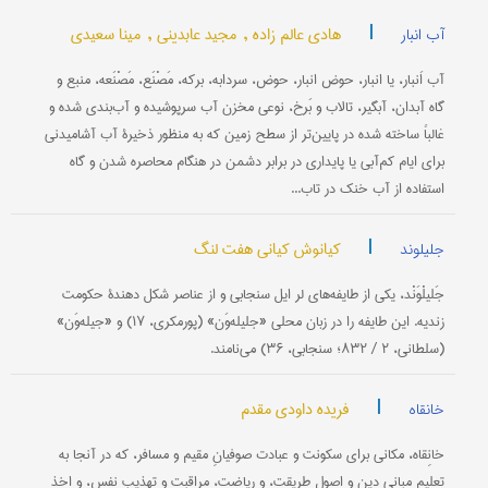
|
هادی عالم زاده ,
مجید عابدینی ,
مینا سعیدی
آب انبار
آب اَنبار، یا انبار، حوض انبار، حوض، سردابه، بركه، مَصْنَع، مَصْنَعه، منبع و
گاه آبدان، آبگیر، تالاب و بَرخ، نوعی مخزن آب سرپوشیده و آب‌بندی شده و
غالباً ساخته شده در پایین‌تر از سطح زمین كه به منظور ذخیرۀ آب آشامیدنی
برای ایام كم‌آبی یا پایداری در برابر دشمن در هنگام محاصره شدن و گاه
استفاده از آب خنك در تاب...
|
کیانوش کیانی هفت لنگ
جلیلوند
جَلیلْوَنْد، یکی از طایفه‌های لر ایل سنجابی و از عناصر شکل دهندۀ حکومت
زندیه. این طایفه را در زبان محلی «جلیله‌‌وَن» (پورمکری، ۱۷) و «جیله‌وَن»
(سلطانی، ۲ / ۸۳۲؛ سنجابی، ۳۶) می‌نامند.
|
فریده داودی مقدم
خانقاه
خانِقاه، مکانی برای سکونت و عبادت صوفیانِ مقیم و مسافر، که در آنجا به
تعلیم مبانی دین و اصول طریقت، و ریاضت، مراقبت و تهذیب نفس، و اخذ