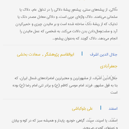
دَلّاکی، از پیشه‌های سنتی. پیشه‌ورِ پیشۀ دلاکی را در تداول عام، دلاک یا
سلمانی می‌نامند. دلاک واژه‌ای عربی است، و دلاکی معادل مصدر دلک یا
تدلیک که از ریشۀ دَلَکَ ساخته شده است و بر مالیدن چیزی و خمیرکردن
آرد و مشت‌ومال‌دادن بدن دلالت می‌کند. به شخصی که عمل مالیدن را
انجام می‌دهد، دلاک گویند که به‌عنوان پیشه‌و...
|
ابوالقاسم پژوهشگر ,
سعادت بخشی
جلال الدین اشرف
جعفرآبادی
جَلالُ‌الدّینْ اَشْرَف، از مشهورترین و معتبرترین امامزاده‌های شمال ایران، که
بنا به قول مشهور، فرزند امام موسى کاظم (ع) و برادر تنی امام رضا (ع) بوده
است
|
علی بلوکباشی
اسفند
اِسْفَنْد، یا اسپند، سِپَنْد، گیاهی خودرو، پایدار و همیشه سبز که در کوه و بیابان
و زمینهای کویری می‌روید.