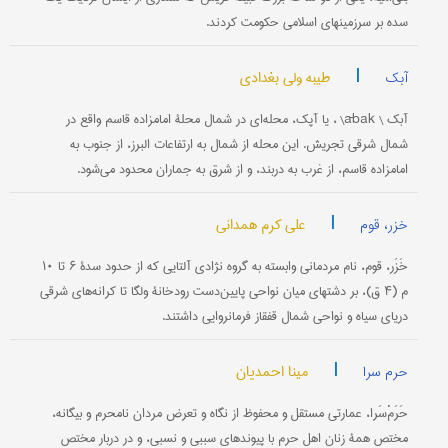
سده بر سرزمینهای اسلامی حكومت كردند.
|
طیبه ولی بغدادی
آبک
آبک \ ābak\ ، یا آپک، محله‌ای در شمال محلۀ امامزاده قاسم واقع در
شمال شرقی تجریش. این محله از شمال به ارتفاعات البرز، از جنوب به
امامزاده قاسم، از غرب به دربند، و از شرق به جماران محدود می‌شود.
|
علی کرم همدانی
خزر، قوم
خَزَر، قوم، نام مردمانی وابسته به گروه نژادی آلتایی که از حدود سدۀ ۶ تا ۱۰
م (۴ ق)، بر دشتهای میان نواحی پایین‌دست رودخانۀ ولگا تا کرانه‌های شرقی
دریای سیاه و نواحی شمال قفقاز فرمانروایی داشتند.
|
مینا احمدیان
حرم سرا
حَرَمْ‌سَرا، عمارتی مستقل و محفوظ از نگاه و تعرض مردان نامحرم و بیگانه،
مختص همۀ زنان اهل حرم با پیوندهای سببی و نسبی، و در دربار مختص