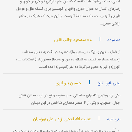
آدمی‌ بحث‌ می‌شود. باید دانست‌ كه‌ این‌ علم‌ نگرشی‌ تاریخی بر خویها و
رفتارهای‌ انسان‌ به‌ عنوان‌ اموری‌ واقع‌، یا كوششی برای‌ كشف‌ علل‌ و عوامل‌
طبیعی‌ آنها نیست‌، بلكه‌ مطالعۀ آنهاست‌ از این‌ حیث‌ كه‌ هریك‌ در نظام‌
ارزشی‌ معین...
|
محمدسعید جانب اللهی
ده مرده
از طوایف کهن و بزرگ سیستان. واژۀ ده‌مرده در لغت به معانی مختلف
ازجمله بسیار قدرتمند، به اندازۀ ده مرد و به‌مجاز بسیار زیاد ( لغت‌نامه ... ؛
انوری) و نیز به معنی سرکردۀ ده نفر (نفیسی) آمده است.
|
حسین پورنادری
عالی قاپو، کاخ
یکی از مهم‌ترین کاخهای سلطنتی عصر صفویه واقع در غرب میدان نقش
جهان اصفهان، و یکی از ۴ عنصر معماری شاخص در این میدان
|
عنایت الله فاتحی نژاد ,
علی بهرامیان
بنی امیه
بَنی‌اُمَیه، یكی از دو شاخۀ بزرگ قبیلۀ قریش كه شماری از ایشان نزدیك یك