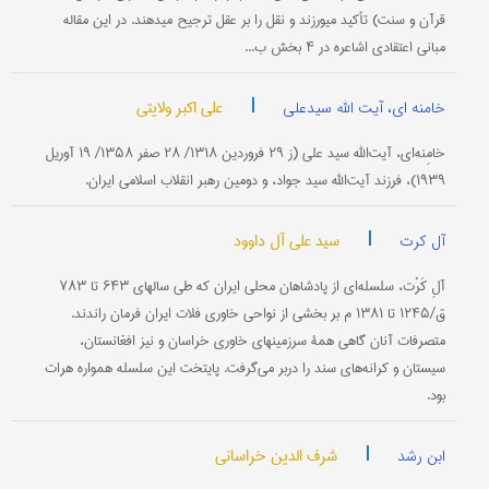
قرآن و سنت‌) تأكید میورزند و نقل را بر عقل ترجیح میدهند. در این مقاله
مبانی اعتقادی اشاعره در ۴ بخش ب...
|
علی اکبر ولایتی
خامنه ای، آیت الله سیدعلی
خامِنه‌ای، آیت‌الله سید علی (ز ۲۹ فروردین ۱۳۱۸/ ۲۸ صفر ۱۳۵۸/ ۱۹ آوریل
۱۹۳۹)، فرزند آیت‌الله سید جواد، و دومین رهبر انقلاب اسلامی ایران.
|
سید علی آل داوود
آل کرت
آلِ کَرْت، سلسله‌ای از پادشاهان محلی ایران که طی سالهای ۶۴۳ تا ۷۸۳
ق/۱۲۴۵ تا ۱۳۸۱ م بر بخشی از نواحی خاوری فلات ایران فرمان راندند.
متصرفات آنان گاهی همۀ سرزمینهای خاوری خراسان و نیز افغانستان،
سیستان و کرانه‌های سند را دربر می‌گرفت. پایتخت این سلسله همواره هرات
بود.
|
شرف الدین خراسانی
ابن رشد