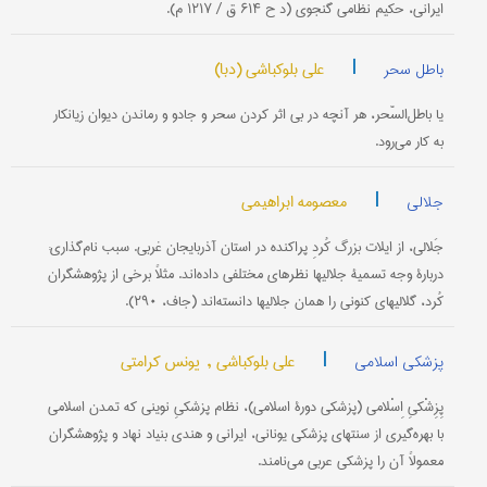
ایرانی، حکیم نظامی گنجوی (د ح ۶۱۴ ق / ۱۲۱۷ م).
|
علی بلوکباشی (دبا)
باطل سحر
یا باطل‌السّحر، هر آنچه در بی اثر کردن سحر و جادو و رماندن دیوان زیانکار
به کار می‌رود.
|
معصومه ابراهیمی
جلالی
جَلالی، از ایلات بزرگ کُردِ پراکنده در استان آذربایجان غربی. سبب نام‌گذاری:
دربارۀ وجه تسمیۀ جلالیها نظرهای مختلفی داده‌اند. مثلاً برخی از پژوهشگران
کُرد، گلالیهای کنونی را همان جلالیها دانسته‌اند (جاف، ۲۹۰).
|
علی بلوکباشی ,
یونس کرامتی
پزشکی اسلامی
پِزِشْكیِ اِسْلامی‌ (پزشكی‌ دورۀ اسلامی‌)، نظام‌ پزشكیِ نوینی‌ كه‌ تمدن‌ اسلامی‌
با بهره‌گیری‌ از سنتهای‌ پزشكی‌ یونانی‌، ایرانی‌ و هندی‌ بنیاد نهاد و پژوهشگران‌
معمولاً آن‌ را پزشكی‌ عربی‌ می‌نامند.