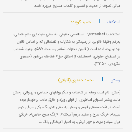
مبانی تصوف از حدیث و تفسیر و کلمات مشایخ می‌پرداختند.
|
حمید گوینده
استنکاف
استنکاف \ estenkāf\ ، اصطلاحی حقوقی، به معنی خودداری مقام قضایی،
به‌‌رغم وظیفۀ قانونی، از رسیدگی به شکایات و تظلماتی که بر اساس قانون
نزد او برده شده است ( قانون مجازات اسلامی...، مادۀ ۵۹۷). چنین شخصی
در اصطلاح حقوقی، «مستنکف از احقاق حق» شناخته می‌شود (جعفری
لنگرودی، ۳۳۵۰).
|
محمد جعفری (قنواتی)
رخش
رَخْش، نام اسب رستم در شاهنامه و دیگر روایتهای حماسی و پهلوانی. رخش
مانند بیشتر اسبهای اساطیری، از قوایی ویژه و خارق عادت برخوردار بوده
است. در لغت‌نامه‌های فارسی، رخش به معنی «دورنگ، یکی سرخ و دوم
سپید»، «رنگ سرخ و سفید درهم‌آمیخته»، «رنگ سرخ خالص»، «رنگی
میان سیاه و بور»، و «بور ابرش، به اعتبار آمیختگی رنگ ...