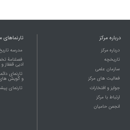
حقوق
هنر
علوم اجتماعی و اقتصادی
فقه و علوم قرآنی
درباره مرکز
تارنماهای ما
علوم سیاسی
درباره مرکز
مدرسه تاریخ
تاریخ علم
تاریخچه
فصلنامۀ تخ
ادبی قفقاز و
آموزش و پرورش
سازمان علمی
تارنمای دائم
علوم نظامی
فعالیت های مرکز
و گویش های 
دانشنامه ها
جوایز و افتخارات
تارنماى پيش
فهرستواره ها
ارتباط با مرکز
انجمن حامیان