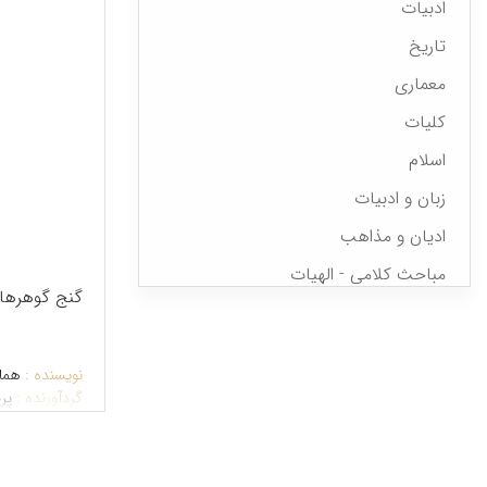
ادبیات
تاریخ
معماری
کلیات
اسلام
زبان و ادبیات
ادیان و مذاهب
مباحث کلامی - الهیات
گنج گوهرها
عرفان
فلسفه
نویسنده :
همایو
تاریخ و باستان شناسی
گردآورنده :
پر
جغرافیا
مردم شناسی