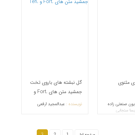
ی مثنوی
گل نبشته های باروی تخت
جمشید متن های .Fort و
.Teh
ن صنعتی‎ زاده
نویسنده :
عبدالمجید ارفعی
یسا سنجابی
صفحه اول
1
2
3