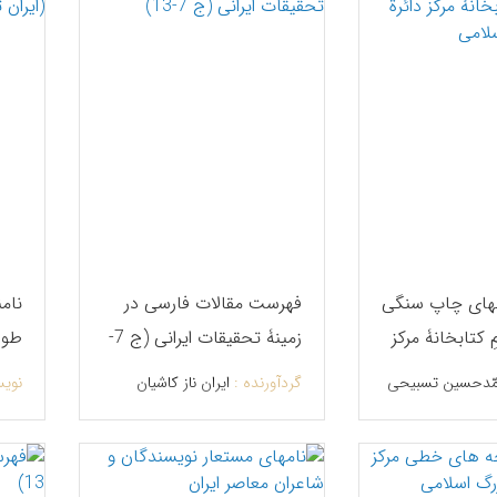
های چاپ سنگی
فهرست مقالات فارسی در
نامن
 کتابخانۀ مرکز
زمینۀ تحقیقات ایرانی (ج 7-
طوا
ف بزرگ اسلامی
13)
فره
ّدحسین تسبیحی
گردآورنده :
ایران ناز کاشیان
نویس