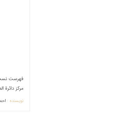
فهرست نسخ
مرکز دائرة ال
اسلامی
نویسنده :
احم