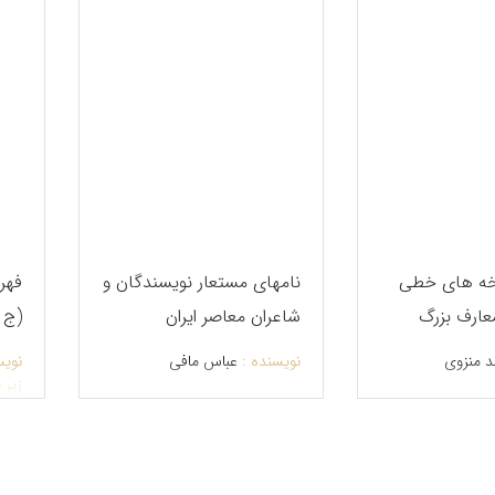
ه های خطی
نامهای مستعار نویسندگان و
فهر
معارف بزرگ
شاعران معاصر ایران
(ج 1-13)
د منزوی
نویسنده :
عباس مافی
نویس
زیر 