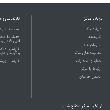
درباره مرکز
تارنماهای ما
درباره مرکز
مدرسه تاریخ
تاریخچه
فصلنامۀ تخ
ادبی قفقاز و
سازمان علمی
تارنمای دائم
فعالیت های مرکز
و گویش های 
جوایز و افتخارات
تارنماى پيش
ارتباط با مرکز
انجمن حامیان
از اخبار مرکز مطلع شوید