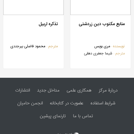
منابع مکتوب دین زردشتی
تذکره اربیل
نویسنده :
مری بویس
مترجم :
محمود فاضلی بیرجندی
مترجم :
شیما جعفری دهقی
دربارۀ مرکز
همکاری علمی
مداخل جدید
انتشارات
شرایط استفاده
عضویت در کتابخانه
انجمن حامیان
تماس با ما
تارنمای پیشین