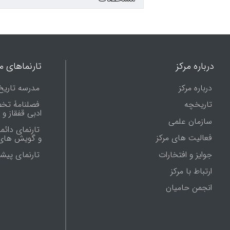
درباره مرکز
تارنماهای ما
درباره مرکز
مدرسه تاریخ
تاریخچه
فصلنامۀ تخ
ادبی قفقاز و
سازمان علمی
تارنمای دائم
فعالیت های مرکز
و گویش های 
جوایز و افتخارات
تارنماى پيش
ارتباط با مرکز
انجمن حامیان