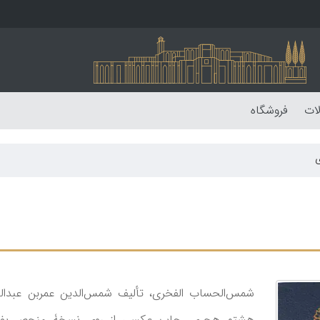
لات
فروشگاه
شمس‌الحساب الفخری، تألیف شمس‌الدین عمربن عبدال