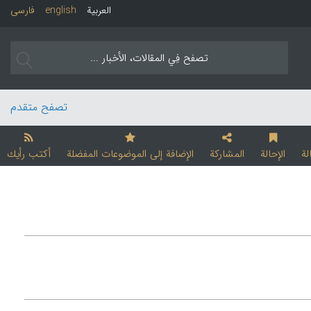
العربیة
english
فارسی
تصفح متقدم
لة
الإحالة
المشارکة
الإضافة إلی الموضوعات المفضلة
أکتب رأیك