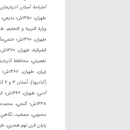
آمارنامۀ أستان آذربایجا
طهران، ۱۳۵۰ش؛ بدیعي، ربیع،
وزارة التربیة و التعلیم، طهران، ۱۳۶۶ش؛ حکمت، علي‌أص
طهران، ۱۳۷۰ش؛ ختمي‌مآب، محمد و ناصر إیماني راد،
الشرقیة، طهران، ۱۳۷۰ش؛ دوستي، حسین،
تفصیلي، محافظة آذربایجان 
إیران، طهران، ۱۳۶۷ش؛ شاهسوند بغدادي، پریچهره،
(آبادیها)، أستان ۳ و ۴ آذربایجان،
أدبي
، طهران، ۱۳۴۶ش؛ کریمي، بهمن،
۱۳۳۸ش؛ گنجي، محمدحسن، «نواحي و مناطق إیران»،
محبوبي، جمشید،
نگاهي ب
پایان قرن نهم هجري
، طهران، 