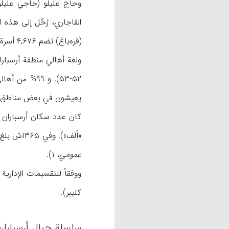
(قره‌باغ) تضم ۴,۶۷۶ أسرة، مجموع أفرادها ۳۱,۳۵۰ نسمة (
ولغة أهالي منطقة أرسبارا
۵۲-۵۳). و ۹۹% من أهالي هذه المنطقة مسلمون (
یعیشون في بعض مناطق أرسباران و منها وینق (ن.ص؛ حکمت، ۲
«ألف»). وفي ۱۳۶۵ش بلغ عدد سکان أرسباران ۳۳۱,۳۲۹ نسمة یعیش منهم ۵/ ۲۰% في المدن، بینما یعیش ۴/ ۷۹% منهم في الأریاف، أما الباقون فرحَّل (
عمومي
، ۱).
ووفقاً للتقسیمات الإداریة
کلیبر).
سلسلة جبال أرسباران