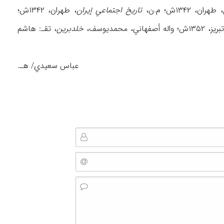
، طهران، ۱۳۴۲ش؛ م.ن،
تاریخ اجتماعي إیران
، طهران، ۱۳۴۲ش؛
تبریز، ۱۳۵۲ش؛ واله أصفهاني، محمدیوسف،
خلدبرین
، تقـ: هاشم
عباس سعیدي/ هـ.