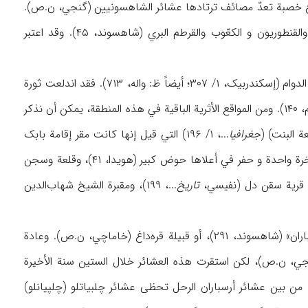
 مرتفعات أرسباران مراع خصبة تعدّ مصائف ترتادها عشائر الشاهسونیین (گنجي، ن.ص).
ویتکون الغطاء النباتي لهذه المراعي بشکل أکبر من البرسیم البري والأونویروخیس و اللاثوریس والقنطوریون و الکعّوب والقرطم البري (شاهسوند، ۴۵). وقد اعتبر
وعلی مدی التاریخ و نظراً لوجود مناطق حصینة ومنیعة، کانت أرسباران تتمتع بأهمیة فائقة علی الدوام (إسکندربیک، ۱/ ۳۰۷؛ أیضاً ظ: واله، ۷۱۳). فقد اندلعت ثورة
بابک الخرمي و حروبه ضد الخلیفة العباسي المعتصم في هذه المنطقة (نفیسي، ن.ص؛ مشکور، ن.م، ۱۴۰). ومن المواقع الأثریة الباقیة في هذه المنطقة، یمکن أن نذکر
جغرافیا
...، ۱/ ۱۹۶) التي قیل إنها کانت مقر إقامة بابک
الخرمي (نفیسي، ن.م، ۲۰۴؛ مشکور، ن.ص)؛ و کذلک قلعة جوشن (جوشین) التي حفرت داخل صخرة واحدة و حفر في أعلاها حوض کبیر (هویدا، ۴۱)، وقلعة وسجن
تاریخ
...، ۱۹۹)، ومقبرة الشیخ شهاب‌الدین
اشتهرت عشائر شاهسون التي تستفید خلال الربیع من مراعي هذه المنطقة بت «شاهسون أرسباران» (شاهسوند، ۲۹۱)، أو قبیلة قره‌داغ (خاماچي، ن.ص). وعادة
ه العشائر تمضي فصل الشتاء في سهل مغان و ضفاف نهر أرس (بدیعي، ۲/ ۷۴؛ گنجي، ن.ص)، لکن استقرت هذه العشائر خلال الستین سنة الأخیرة
؛ قا: بیگدلي، ۲۳۱-۲۳۷). وفي الوقت الراهن، فإنه من بین عشائر أرسباران الرحل تحظی عشائر چلبیاتلو (چلپیانلو)