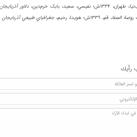
فیسي، سعید، بابک خرم‌دین،
دلاور آذربایجان
روضة الصفا
، قم، ۱۳۳۹ش؛ هویدا، رحیم،
جغرافیاي طبیعي آذربایجان
 رأیك