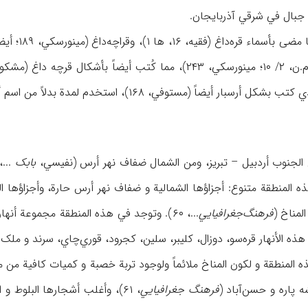
جبال في شرقي آذربایجان.
رچه داغ (مشکور،
الجنوب أردبیل – تبریز، ومن الشمال ضفاف نهر أرس (نفیسي،
بابک
۱). ومناخ هذه المنطقة متنوع: أجزاؤها الشمالیة و ضفاف نهر أرس حارة، وأجز
المناخ (
فرهنگ‌جغرافیایي
...، ۶۰). وتوجد في هذه المنطقة مجموعة 
پاره و حسن‌‌آباد (
فرهنگ جغرافیایي
، ۶۱)، وأغلب أشجارها البلوط و