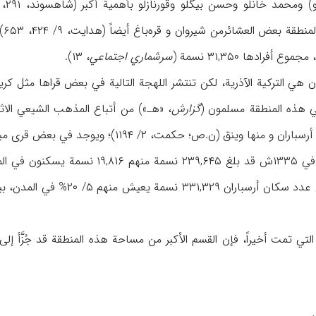
سرشماري اجتماعي
، ۱۳).
ن هي الترکیة الآذریة، لکن تنتشر اللهجة التالیة في بعض قراها مثل کر
گزارش
/ ۱۱۹۴)؛ ویوجد في بعض قری میشه پارۀ کلیبر و خداآفرین، فرق أهل الحق (خاماچي، ن.ص).
 التي تمت أخیراً، فإن القسم الأکبر من مساحة هذه المنطقة قد جُزَّأ إلی