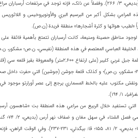
في الشرق بغابات جیلان (بدیعي، ۳/ ۲۶۶). وفضلاً عن ذلک، فإنه توجد في
ً «لطیب هوائها و کثرة أشجارها» منطقة فریدة (ن.ص).
لی ارتفاع ۲,۶۰۰متر) والمعروفة بقیز قلعه سي (قلعة البنت) (
رافیا
، ۱/ ۱۹۴).
ماکانت هذ
(مشکور، نظري‌به، ۱۸۱-۱۸۳؛ بدیعي، ۲/ ۸۱، ۱۵۵