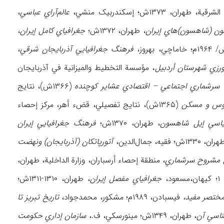
عالم‌آراي عباسي
،
ون (شاهسون)هاي إیران
، طهران، ۱۳۷۲ش؛
جغرافیاي کامل إیران
،
فرهنگ جغرافیایي آذربایجان شرقي
،
رزي شهرستان أردبیل
، مؤسسة التخطیط والمیزانیة في آذربایجان
سرشماري اجتماعي – اقتصادي عشایر کوچنده
(۱۳۶۶ش)، نتایج
وس و مسکن
(۱۳۶۵ش)، نتایج تفصیلي، قضء أهر، مرکز إحصاء
یاسي إیل شاهسون
، طهران، ۱۳۷۰ش؛
فرهنگ جغرافیایي إیران
 ۱۳۳۰ش؛ فقیه، جمال‌الدین،
آتورپاتکان (آذربایجان) ونهضت
 مشروح سرشماري
، منطقة إحصاء أرسباران، وزارة الداخلیة، طهران،
جغرافیاي مفصل إیران
، طهران، ۱۳۱۰-۱۳۱۱ش؛
ختصر مفید،
فیسبادن، ۱۹۸۹م؛ مشکور، محمدجواد،
تاریخ تبریز تا
ناسي آن
، طهران، ۱۳۴۹ش؛ مینورسکي، ف.،
سازمان إداري حکومت