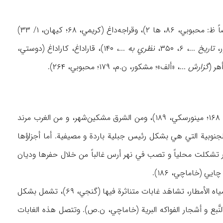
کانت أرسباران تدعی فیما مضی بأسماء قره‌داغ (فقیه، ۱۶، ها ۱)، وقراچه‌داغ (مینورسکي، ۱۸۹؛ أیضاً ظ: محبوبي، ۸۶، ها ۲)، وقراجه‌داغ (کریمي، ۶۸؛ کیهان، ۱/ ۳۳)
تاریخ
...، ۶، ۳۵۰،
نظري به
...، ۱۴۰)، قاراداغ، کاراداغ (دوستي،
گزارش
...، «ألف»؛ مشکور، ن.م، ۱۷۹؛ محبوبي، ۲۶۴).
...، ۱۶۸؛ مینورسکي، ۱۸۹)، ومن الشرق مشکین‌شهر، و من الغرب مرند
اؤها الجنوبیة التي هي بشکل رئیس جبلیة باردة و مصیفیة. أما أجزاؤها
أنهار تشکلت محلیاً و تصب في نهر أرس غالباً من خلال حفرها ودیان
وإلی الشمال الغربي من هذه المنطقة و لکون المناخ ملائماً ولوجود تربة خصبة و کمیات کافیة من میاه الأمطار، تشاهَد غابات متناثرة فیها (گنجي، ۶۹)، تشمل بشکل
 النَّبع و أشجار الفواکه البریة (خاماچي، ن.ص). وتتصل هذه الغابات