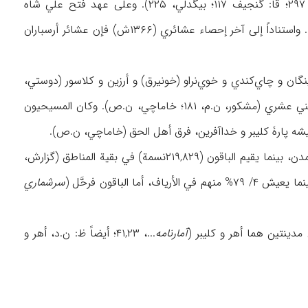
وحاج علیلو (حاجي علیلو) ومحمد خانلو وحسن بیگلو وقورنازلو بأهمیة أکبر (شاهسوند، ۲۹۱، ۲۹۷؛ قا: گنجيف ۱۱۷؛ بیگدلي، ۲۲۵). وعلی عهد فتح علي شاه
القاجاري، رُحِّل إلی هذه المنطقة بعض العشائرمن شیروان و قره‌باغ أیضاً (هدایت، ۹/ ۴۲۴، ۶۵۳). واستناداً إلی آخر إحصاء عشائري (۱۳۶۶ش) فإن عشائر أرسباران
ینگان و چاي‌کندي و خوي‌نراو (خونیرق) و أرزین و کلاسور (دوستي،
، «هـ») من أتباع المذهب الشیعي الاثني عشري (مشکور، ن.م، ۱۸۱؛ خاماچي، ن.ص). وکان المسیحیون
کان عدد سکان أرسباران في ۱۳۳۵ش قد بلغ ۲۳۹,۶۴۵ نسمة منهم ۱۹,۸۱۶ نسمة یسکنون في المدن، بینما یقیم الباقون (۲۱۹,۸۲۹نسمة) في بقیة المناطق (گزارش،
سرشماري
 مدینتین هما أهر و کلیبر (
آمارنامه
...، ۴۱,۲۳؛ أیضاً ظ: ن.د، أهر و