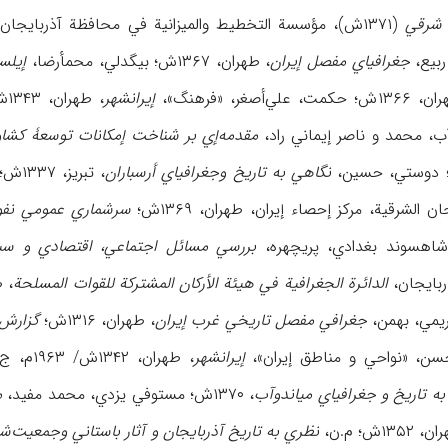
ن شرقي
(۱۳۷۱ش)، مؤسسة التخطیط والمیزانیة في محافظة آذربایجان الشرقیة، طهران، ۱۳۷۳ش؛ إسکندربیک منشي،
جغرافیاي مفصل إیران
، طهران، ۱۳۶۷ش؛ بیگدلي، محمأرضا،
إیلس
غر، «فرهنگ»،
إیرانشهر
، طهران، ۱۳۴۳ش/ ۱۹۶۴م؛ خاماچي، بهروز،
مقدمه‌إي بر شناخت إمکانات توسعۀ کشاو
نگاهي به تاریخ وجغرافیاي أرسباران
، تبریز، ۱۳۳۷ش؛
الشرقیة، مرکز إحصاء إیران، طهران، ۱۳۶۹ش؛
سرشماري عمومي نف
بررسي مسائل اجتماعي، اقتصادي و س
الدائرة الجغرافیة في هیئة الأرکان المشترکة للقوات المسلحة
، طهران،
جغرافي مفصل تاریخي غرب إیران
، طهران، ۱۳۱۶ش؛
گزارش
إیرانشهر
، طهران، ۱۳۴۲ش/ ۱۹۶۳م، ج ۱؛ کیهان،مسعود،
ه تاریخ و جغرافیاي میاندوآب
، ۱۳۷۰ش؛ مستوفي یزدي، محمد مفید،
م
۱۳۵۲ش؛ م.ن،
نظري به تاریخ آذربایجان و آثار باستاني وجمعیت‌ش