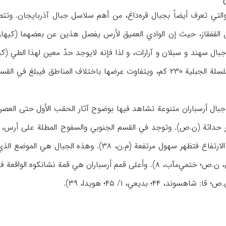
التي تعرف أیضاً بجبال قره‌داغ، من أهم سلاسل جبال آذربایجان. وت
بال أرسباران متنوعة تشاهد فیها بوضوح آثار الحقب الأول حتی العصر ا
 حداثة (ن.ص). وتوجد في القسم الجنوبي والسفوح المطلة علی أرس، م
فقط یلاحظ انخفاض في الارتفاع فتظهر سهول مرتفعة
 ۴۴؛ بدیعي، ۱/ ۴۵؛ هویدا، ۳۹).