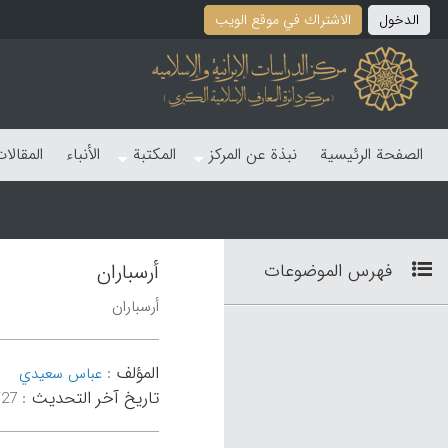
الدخول
الاشتراك في موقع الویب
الصفحة الرئیسیة
نبذة عن المرکز
المکتبة
الأنباء
المقالا
فهرس الموضوعات
أرسباران
أرسباران
المؤلف
:
عباس سعیدي
تاریخ آخر التحدیث
:
۵۸:۴۸