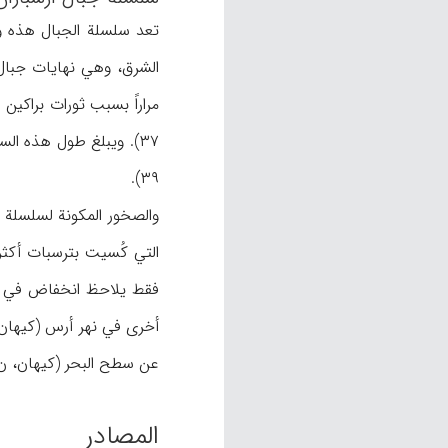
تعد سلسلة الجبال هذه و
۳۹).
والصخور المکونة لسلسلة ج
التي کُسیت بترسبات أکثر
عن سطح البحر (کیهان، ن.ص؛ قا: شاهسوند،
المصادر