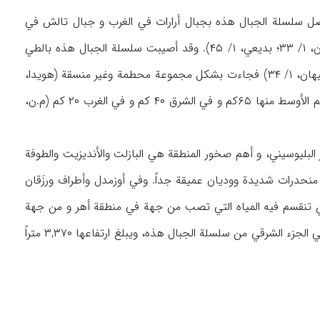
تصل سلسلة الجبال هذه بجبال أرارات في الغرب و جبال تالش في
الشرق، وهي نهایات جبال القفقاز، حیث إن الوادي العمیق لأرس یفصل هذین عن بعضهما (کیهان، ۱/ ۳۳؛ بدیعي، ۱/ ۴۵). وقد أصیبت سلسلة الجبال هذه بالطي
مراراً بسبب ثورات براکین جبال سهند و سبلان و آرارات، و لذا فإنه لایوجد حدّ معین لهذا الطي (کیهان، ۱/ ۳۴) فجاءت بشکل مجموعة محطمة وغیر منسقة (هویدا،
۳۷). ویبلغ طول هذه السلسلة الجبلیة ۲۳۰ کم، ویتفاوت عرضها باختلاف المناطق فیبلغ في القسم الأوسط منها ۶۵کم و في الشرق ۴۰ کم و في الغرب ۲۰ کم (م.ن،
لبلیوسیني، و أهم صخور المنطقة هي البازلت والأندیزیت والطوفة
نحدرات شدیدة وودیان عمیقة جداً. وفي أوزمدل وأطراف ورزَقان
 (م.ن، ۳۸). وهذه الجبال هي الموضع الذي تنقسم فیه المیاه التي تصب من جهة في منطقة أهر و من جهة
أخری في نهر أرس (کیهان، ن.ص؛ ختمي‌مآب، ۸). وأعلی قمم أرسباران هي قمة نشانکوه الواقعة في الجزء الشرقي من سلسلة الجبال هذه، ویبلغ ارتفاعها ۳,۳۷۰ متراً