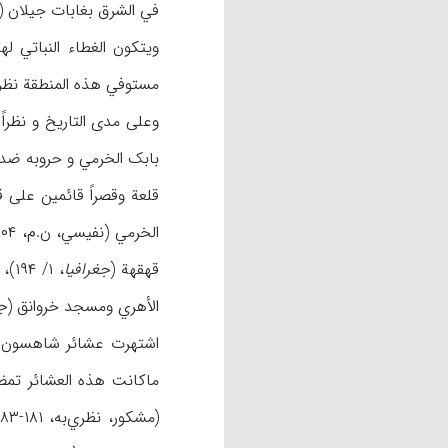
مستوفي هذه المنطقة نظرا
قلعة وقصراً قائمین علی قمة جبل غربي کلیبر (ع
قهقهة (
جغرافیا
، ۱/ ۱۹۴)، ونقش مکتوب علیه بالخط المسماري یرجع إلی عصر أورارتو موجود في قریة سقن دل (نفیسي،
الأهري ومسجد خروانق (
جغ