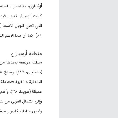
أَرَسْباران،
منطقة و سلسلة 
التي تعني الجبل الأسود (م.ن، ۲/ ۱۰؛ مینورسکي، ۲۴۳)، مما کُتب أیضاً بأشکال ق
۶۶). کما أن هذا الاسم الذي کتب بشکل أرسبار أیضاً (مستوفي، ۱۶۸)، استخدم لمدة بدلاً من اسم أهر (
منطقة أرسباران
منطقة مرتفعة یحدها من 
(خاماچي، ۸۵
الداخلیة و الغریة فمعتدلة 
عمیقة (هویدا، ۳۸). وأهم هذه الأنهار قره‌سو، دوزال، کلیبر، سلین، کجرود، قوري‌چاي، سرند و ملک چایي (خاماچي، ۱۸۶).
رئیس مناطق کلیبر و میشه 