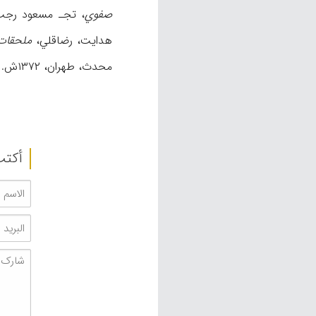
صفوي
، تجـ مسعود رجب‌نیا، طهران، ۱۳۳۴ش؛ ن
هدایت، رضاقلي،
ملحقات 
محدث، طهران، ۱۳۷۲ش.
أکتب