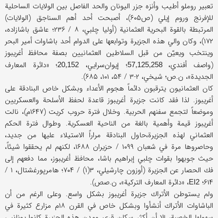
تعبير روملو أطيب وأنزه جزر اليونان والحد الفاصل بين الولايات الساحلية
للإفرنج وروم إيلي (ص۶۰۵)، أصبحت أحد أهم السناجق (الولايات)
المرتبطة بالقوة البحرية العثمانية (أوليا چلبي، ۸ / ۲۳۶؛ عاشق باشازاده،
۱۷۲)، وكان والي هذه الجزيرة وتوابعها على الدوام أحد باشاوات أمير البحر
وينتخب ويعيّن من قبل السلاطين العثمانيين بصفة محافظ أغريبوز
(واصف أفندي،
؛ إيوان‌سرايي،
؛ «دائرة المعارف
20,152
57,125,258
الجديدة»، ن.ص؛ شيخي، ۲-۳ / ۵۴، ۱۰۱، ۶۸۵).
كان العثمانيون يترقبون دائماً هجوم الأعداء وبشكل خاص البنادقة على
أغريبوز. لذا فقد كانت جزيرة أغريبوز قاعدة لحفظ الأسلحة والعسكريين
وموضعاً لتجمع سفنهم الحربية. وخلال فترة حروب كريت (۱۶۴۷م)، نالت
أغريبوز قيمة وأهمية بالغة من الناحية العسكرية. وطوال فترة الحكم
العثماني لهذه الجزيرة،حاول البنادقة مراراً الاستيلاء عليها من جديد،
وحاصروها مرة في شعبان ۱۰۹۹ / حزيران ۱۶۸۸، لكنهم لم يحققوا شيئاً،
حيث جوبهوا بقوات چلبي إبراهيم باشا، محافظ أغريبوز، مما دفعهم إلى
فك الحصار عن الجزيرة (أوزون چارشيلي، ۳(۱) / ۷۰۴؛ هامرپورغشتال، ۱ /
۶۱۴؛
، «دائرة المعارف التركية»، ن.صص).
EI2
ولم يستوطن الأتراك جزيرة أغريبوز بشكل واسع. وعلى الرغم من أن
الباشاوات الأتراك أنشأوا وبشكل خاص في القرن ۱۸م مزارع كثيرة في
سهولها الخصبة، إلا أن أكثر سكان قرى ومدن هذه الجزيرة كانوا يونانيي