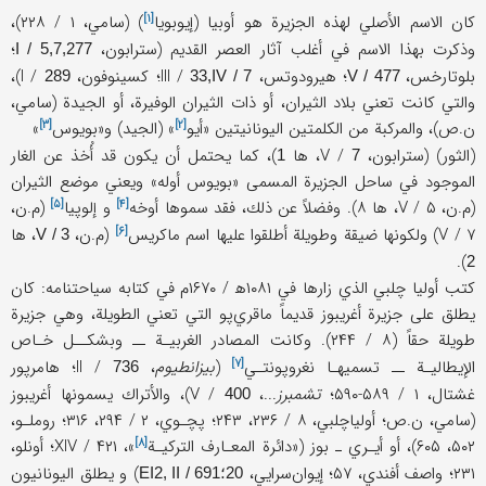
[۱]
كان الاسم الأصلي لهذه الجزيرة هو أوبيا (
إيوبويا
) (سامي، ۱ / ۲۲۸)،
وذكرت بهذا الاسم في أغلب آثار العصر القديم (سترابون،
؛
I / 5,7,277
بلوتارخس،
؛ هيرودوتس، III /
؛ كسينوفون، I /
)،
289
33,IV / 7
V / 477
والتي كانت تعني بلاد الثيران، أو ذات الثيران الوفيرة، أو الجيدة (سامي،
[۳]
[۲]
ن.ص)، والمركبة من الكلمتين اليونانيتين «
أيو
» (الجيد) و«
بويوس
»
(الثور) (سترابون، V /
، ها
)، كما يحتمل أن يكون قد أُخذ عن الغار
1
7
الموجود في ساحل الجزيرة المسمى «بويوس أوله» ويعني موضع الثيران
[۵]
[۴]
(م.ن، V / ۵، ها ۸). وفضلاً عن ذلك، فقد سموها
أوخه
و
إلوپيا
(م.ن،
[۶]
V / ۷) ولكونها ضيقة وطويلة أطلقوا عليها اسم
ماكريس
(م.ن،
، ها
V / 3
).
2
كتب أوليا چلبي الذي زارها في ۱۰۸۱ه‍ / ۱۶۷۰م في كتابه سياحتنامه: كان
يطلق على جزيرة أغريبوز قديماً ماقري‌‌پو التي تعني الطويلة، وهي جزيرة
طويلة حقاً (۸ / ۲۴۴). وكانت المصادر الغربيـة ــ وبشكــل خـاص
[۷]
الإيطاليـة ــ تسميهـا
نغروپونتـي
(
بيزانطيوم
، II /
؛ هامرپور
736
غشتال، ۱ / ۵۸۹-۵۹۰؛
تشمبرز
...، V /
)، والأتراك يسمونها أغريبوز
400
(سامي، ن.ص؛ أولياچلبي، ۸ / ۲۳۶، ۲۴۳؛ پچـوي، ۲ / ۲۹۴، ۳۱۶؛ روملـو،
[۸]
۵۰۲، ۶۰۵)، أو أيـري ـ بوز («
دائرة المعـارف التركيـة
»، XIV / ۴۲۱؛ أونلو،
۲۳۱؛ واصف أفندي، ۵۷؛ إيوان‌سرايي،
) و يطلق اليونانيون
20؛EI2, II / 691