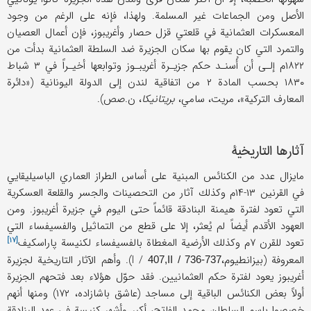
الأصل ومن الجماعات غير المسلمة. ولهذا، فإنه على الرغم من وجود
المعسكرات العثمانية في قلعتي قزل حصار وأغريبوز، فإن أعمال العصيان
والتمرد التي كان يقوم بها سكان الجزيرة ضد السلطة العثمانية بدأت من
۱۸۲۲م إلـى أن أُسنـد حكم جزيـرة أغريبـوز وتوابعها أخيـراً في ۳ شباط
۱۸۳۰ بحسب المادة ۲ من اتفاقية لندن إلى الدولة اليونانية («دائرة
المعارف التركية»، مريت، سامي،
بريتانيكا
، ن.صص).
آثارها التاريخية
مايزال عدد من الكنائس المبنية على أساس الطراز العماري الباسيليقايي
في القرنين ۱۳-۱۴م وكذلك آثار من التحصينات والجسر والقلعة العسكرية
التي تعود لفترة هيمنة البنادقة قائماً حتى اليوم في جزيرة أغريبوز. ومن
العهود الأقدم أيضاً لم يُعثر، إلا على قطع من التماثيل والفسيفساء التي
[۱۷]
تعود للقرن ۷م وكذلك الأرضية المغطاة بالفسيفساء لكنيسة
پاراسكيف
المعروفة (بيزانطيوم،I /
). وأهم الآثار التاريخية لجزيرة
407,II / 736-737
أغريبوز يعود لفترة حكم العثمانيين. فقد حوّل هؤلاء بعد فتحهم الجزيرة
أولاً بعض الكنائس الباقية إلى مساجد (عاشق باشازاده، ۱۷۲) ومنها أنهم
خصصوا باسم السلطان محمد الفاتح، أكبر وأشهر كنيسة في عهد البنادقة