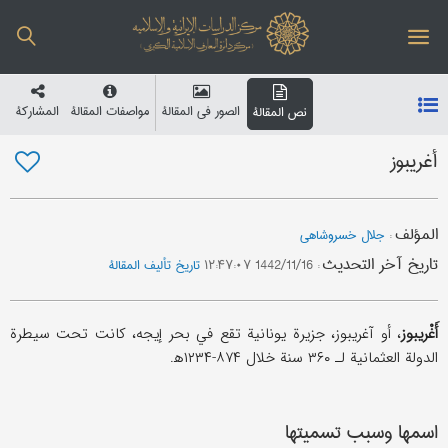
الصور في المقالة
مواصفات المقالة
المشارکة
نص المقالة
أغریبوز
المؤلف
:
جلال خسروشاهی
تاریخ آخر التحدیث
:
1442/11/16 ۱۲:۴۷:۰۷
تاریخ تألیف المقالة
أَغْريبوز
، أو آغريبوز، جزيرة يونانية تقع في بحر إيجه، كانت تحت سيطرة
الدولة العثمانية لـ ۳۶۰ سنة خلال ۸۷۴-۱۲۳۴ه‍.
اسمها وسبب تسميتها