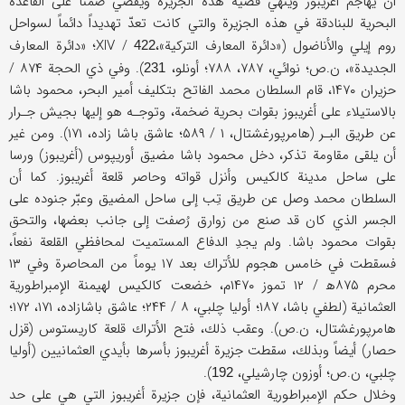
أن يهاجم أغريبوز ويُنهي قضية هذه الجزيرة ويقضي ضمناً على القاعدة
البحرية للبنادقة في هذه الجزيرة والتي كانت تعدّ تهديداً دائماً لسواحل
روم إيلي والأناضول («دائرة المعارف التركية»،XIV /
؛ «دائرة المعارف
422
الجديدة»، ن.ص؛ نوائي، ۷۸۷، ۷۸۸؛ أونلو،
). وفي ذي الحجة ۸۷۴‍ /
231
حزيران ۱۴۷۰، قام السلطان محمد الفاتح بتكليف أمير البحر، محمود باشا
بالاستيلاء على أغريبوز بقوات بحرية ضخمة، وتوجـه هو إليها بجيش جـرار
عن طريق البـر (هامرپورغشتال، ۱ / ۵۸۹؛ عاشق باشا زاده، ۱۷۱). ومن غير
أن يلقى مقاومة تذكر، دخل محمود باشا مضيق أوريپوس (أغريبوز) ورسا
على ساحل مدينة كالكيس وأنزل قواته وحاصر قلعة أغريبوز. كما أن
السلطان محمد وصل عن طريق تِب إلى ساحل المضيق وعبّر جنوده على
الجسر الذي كان قد صنع من زوارق رُصفت إلى جانب بعضها، والتحق
بقوات محمود باشا. ولم يجدِ الدفاع المستميت لمحافظي القلعة نفعاً،
فسقطت في خامس هجوم للأتراك بعد ۱۷ يوماً من المحاصرة وفي ۱۳
محرم ۸۷۵ه‍ / ۱۲ تموز ۱۴۷۰م، خضعت كالكيس لهيمنة الإمبراطورية
العثمانية (لطفي باشا، ۱۸۷؛ أوليا چلبي، ۸ / ۲۴۴؛ عاشق باشازاده، ۱۷۱، ۱۷۲؛
هامرپورغشتال، ن.ص). وعقب ذلك، فتح الأتراك قلعة كاريستوس (قزل
حصار) أيضاً وبذلك، سقطت جزيرة أغريبوز بأسرها بأيدي العثمانيين (أوليا
چلبي، ن.ص؛ أوزون چارشيلي،
).
192
وخلال حكم الإمبراطورية العثمانية، فإن جزيرة أغريبوز التي هي على حد