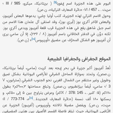
[۹]
اليوم على هذه الجزيرة اسم
إيفويا
(
بريتانيكا
، ميكرو،
؛
III / 985
مريت
...، VI
؛ «دائرة المعارف التركية»، ن.ص).
/ 457
وحول الاسم التركي لهذه الجزيرة، كتب أوليا چلبي: يدعوها البعض أغريبوز،
والبعض الآخر أكري بوز (أيري بوز)، وقد استقى آل عثمان هذا الاسم من
اسم جبل شاهق يقع في هذه الجزيرة قرب قلعة أغريبوز ويدعى أكري بوز.
لكنه دوِّن في الدفتر الخاقاني باسم أغريبوز (۸ / ۲۳۶)، إلا أن سامي يرى
[۱۰]
أن أغريبوز هو الشكل المحرَّف عن مضيق «
أوريپوس
» (ن.ص).
الموقع الجغرافي والجغرافيا الطبيعية
تُعدّ أغريبوز أكبر جزيرة في بحر إيجه بعد كريت (سامي، أيضاً
بريتانيكا
،
ن.صص)، وتمتد بموازاة الساحل الشرقي للأراضي اليونانية بشكل ضيق
وطويل وغير منتظم من الشمال الغربي نحو الجنوب الشرقي (سترابون، V
/
؛ سامي، أيضاً
بيزانطيوم
، ن.صص). وتبلغ مساحتها ۹۰۰,۳كم۲ بطول
3
۱۷۰كم (قا:
كلير
...، IX /
كم) وعرض يتراوح بين ۵ إلى ۵۰كم، و
378: 145
[۱۱]
يسكنها ۱۸۰ ألف نسمة («
دائرة المعارف الجديدة...
»، II /
؛
773-774
مريت، ن.ص). ويفصل مضيقا تالانته وأوريپوس (أغريبوز) الجزيرة عن
الأراضي اليونانية، حيث تبلغ فاصلة القسم الأضيق بين هذين المضيقين