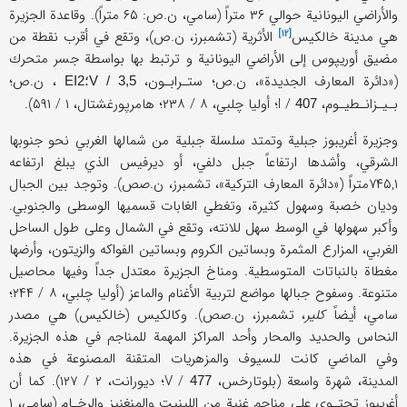
والأراضي اليونانية حوالي ۳۶ متراً (سامي، ن.ص: ۶۵ متراً). وقاعدة الجزيرة
[۱۲]
هي مدينة
خالكيس
الأثرية (تشمبرز، ن.ص)، وتقع في أقرب نقطة من
مضيق أوريپوس إلى الأراضي اليونانية و ترتبط بها بواسطة جسر متحرك
(«دائرة المعارف الجديدة»، ن.ص؛ ستـرابـون،
، ن.ص؛
V / 3,5؛EI2
بـيـزانـطيـوم، I /
؛ أوليا‌‌ چلبي، ۸ / ۲۳۸؛ هامرپورغشتال، ۱ / ۵۹۱).
407
وجزيرة أغريبوز جبلية وتمتد سلسلة جبلية من شمالها الغربي نحو جنوبها
الشرقي، وأشدها ارتفاعاً جبل دلفي، أو ديرفيس الذي يبلغ ارتفاعه
۷۴۵,۱متراً («دائرة المعارف التركية»، تشمبرز، ن.صص). وتوجد بين الجبال
وديان خصبة وسهول كثيرة، وتغطي الغابات قسميها الوسطى والجنوبي.
وأكبر سهولها في الوسط سهل للانته، وتقع في الشمال وعلى طول الساحل
الغربي، المزارع المثمرة وبساتين الكروم وبساتين الفواكه والزيتون، وأرضها
مغطاة بالنباتات المتوسطية. ومناخ الجزيرة معتدل جداً وفيها محاصيل
متنوعة. وسفوح جبالها مواضع لتربية الأغنام والماعز (أوليا چلبي، ۸ / ۲۴۴؛
سامي، أيضاً
كلير
، تشمبرز، ن.صص). وكالكيس (خالكيس) هي مصدر
النحاس والحديد والمحار وأحد المراكز المهمة للمناجم في هذه الجزيرة.
وفي الماضي كانت للسيوف والمزهريات المتقنة المصنوعة في هذه
المدينة، شهرة واسعة (بلوتارخس، V /
؛ ديورانت، ۲ / ۱۲۷). كما أن
477
أغريبوز تحتـوي على مناجم غنية من اللينيت والمنغنيز والرخـام (سامي، ۱