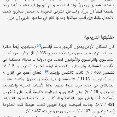
/ ۲۸۸؛
تشمبرز
، ن.ص). وقد استخدم رخام أغريبوز في تشييد أبنية روما
القديمة أيضاً (ن.ص). والساحل الشرقي للجزيرة له منحدَر صخري شديد
الانحدار، ولذا، فإن أغلب موانئها ومدنها تقع في ساحلها الغربي (ن.ص).
خلفيتها التاريخية
[۱۳]
كان السكان الأوائل يدعون أغريبوز باسم
أبانتس
(سترابون، أيضاً «دائرة
المعارف التركية»، ن.صص؛
بريتانيكا
، ميكرو، III /
). ولأول مرة أسس
985
التساليون والتراسيون والأيونيون العديد من «دولـة ـ مدينة» مستقلة في
الأقسام الشمالية والوسطى والجنوبية لهذه الجزيرة (سترابون، V /
؛
5
[۱۴]
تشمبرز، V /
) كانت كالكيس
وإريتريا
تعدّان أهمها في القرن ۸
400
ق.م (سترابون، V /
؛ تشمبرز،
بريتانيكا
، ن.صص). وكانت هاتان
11,13
المدينتان في حالة حرب فيما بينهما غالباً لأسباب تجارية واقتصادية
(سترابون، V /
). وفي ۵۰۶ ق.م، سيطرت حكومة أثينا على كالكيس
19
وأسكنت أتباعها في سهل للانته (بريتانيكا، ن.ص؛ «دائرة المعارف التركية»،
XIV /
). وبذلك أصبحت جزيرة أغريبوز تحت هيمنة تلك الحكومة
421
(
ميدان لاروس
، IV /
؛ سامي، ن.ص؛ مريت، VI /
).
457
107