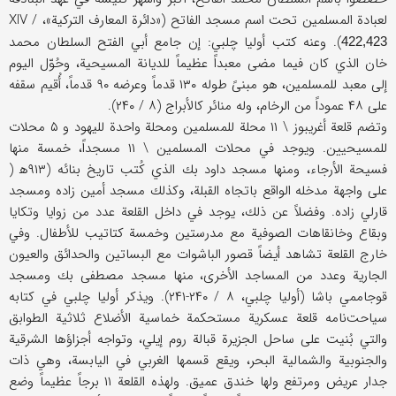
لعبادة المسلمين تحت اسم مسجد الفاتح («دائرة المعارف التركية»، XIV /
). وعنه كتب أوليا چلبي: إن جامع أبي الفتح السلطان محمد
422,423
خان الذي كان فيما مضى معبداً عظيماً للديانة المسيحية، وحُوّل اليوم
إلى معبد للمسلمين، هو مبنىً طوله ۱۳۰ قدماً وعرضه ۹۰ قدماً، أُقيم سقفه
على ۴۸ عموداً من الرخام، وله منائر كالأبراج (۸ / ۲۴۰).
وتضم قلعة أغريبوز \ ۱۱ محلة للمسلمين ومحلة واحدة لليهود و ۵ محلات
للمسيحيين. ويوجد في محلات المسلمين \ ۱۱ مسجداً، خمسة منها
فسيحة الأرجاء، ومنها مسجد داود بك الذي كُتب تاريخ بنائه (۹۱۳ه‍ (
على واجهة مدخله الواقع باتجاه القبلة، وكذلك مسجد أمين زاده ومسجد
قارلي زاده. وفضلاً عن ذلك، يوجد في داخل القلعة عدد من زوايا وتكايا
وبقاع وخانقاهات الصوفية مع مدرستين وخمسة كتاتيب للأطفال. وفي
خارج القلعة تشاهد أيضاً قصور الباشوات مع البساتين والحدائق والعيون
الجارية وعدد من المساجد الأخرى، منها مسجد مصطفى بك ومسجد
قوجاممي باشا (أوليا چلبي، ۸ / ۲۴۰-۲۴۱). ويذكر أوليا چلبي في كتابه
سياحت‌نامه قلعة عسكرية مستحكمة خماسية الأضلاع ثلاثية الطوابق
والتي بُنيت على ساحل الجزيرة قبالة روم إيلي، وتواجه أجزاؤها الشرقية
والجنوبية والشمالية البحر، ويقع قسمها الغربي في اليابسة، وهي ذات
جدار عريض ومرتفع ولها خندق عميق. ولهذه القلعة ۱۱ برجاً عظيماً وضع