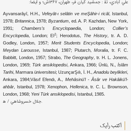
علي آبادي، تق‍ : جمشيد كيان فر، طهران، ۱۳۶۷ش؛ و أيضاً:
Ayvansarâyî, H.H.,
Vefey
ât
-
ι
sel
âtin ve meŞâhir-і ricâl
, Istanbul,
1978;
Britannica
, 1978;
Byzantium
, ed. A. P. Kazhdan, New York,
1991;
Chambers’s Encyclopaedia
, London;
Collier’s
2
Encyclopedia
, London; EI
; Herodotus,
The History
, tr. A. D.
Godley, London, 1957;
Merit Students Encyclopedia
, London;
Meydan Larousse
, Istanbul, 1987; Plutarch,
Moralia
, tr. F. C.
Babbitt, London, 1957; Strabo,
The Geography
, tr. H. L. Jonens,
London, 1969;
T
ürk ansiklopedisi
, Ankara, 1966; Ünlü, N.,
İslâm
Tarihi
, Marmara üniversitesi; UzunçarŞılı, İ. H.,
Anadolu beylikleri
,
Ankara, 1984;Vâsıf Efendı, A.,
Meh
âsinü’l - Âsâr ve Hakâikü’l-
ahbâr
, Istanbul, 1978; Xenophon,
Hellenica
, tr. C. L. Brownson,
London, 1968;
Yeni T
ürk ansiklopedisi
, Istanbul, 1985.
جلال خسروشاهي / ه‍.
أکتب رأیك