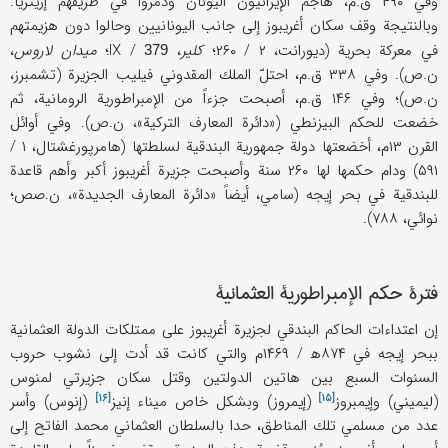
وفي ۴۹۰ ق.م، هاجم الإيرانيون اليونان ودمروا في طريقهم إريتريا.
وبالنتيجة وقف سكان أغريبوز إلى جانب اليونانيين وحالوا دون هزيمتهم
في معركة بحرية (ديورانت، ۲ / ۲۶۰؛
كلير
، IX /
؛
ميدان لاروس
،
379
ن.ص). وفي ۳۳۸ ق.م، احتلّ الملك المقدوني فيليب الجزيرة (تشمبرز،
ن.ص)؛ وفي ۱۴۶ ق.م، أصبحت جزءاً من الإمبراطورية الرومانية، ثم
خضعت للحكم البيزنطي («دائرة المعارف التركية»، ن.ص). وفي أوائل
القرن ۱۳م، أخضعتها دولة جمهورية البندقية لسلطتها (هامرپورغشتال، ۱ /
۵۹۱) ودام حكمها لها ۲۶۰ سنة وأصبحت جزيرة أغريبوز أكبر وأهم قاعدة
للبندقية في بحر إيجه (سامي، أيضاً «دائرة المعارف الجديدة»، ن.صص؛
نوائي، ۷۸۸).
فترة حكم الإمبراطورية العثمانية
إن اعتداءات الحاكم البندقي لجزيرة أغريبوز على ممتلكات الدولة العثمانية
ببحر إيجه في ۸۷۴ه‍ / ۱۴۶۹م والتي كانت قد أدت إلى نشوب حروب
السنوات السبع بين هاتين الدولتين وقتل سكان جزيرتي لمنوس
[۱۶]
[۱۵]
(ليميني)
وإيمبروز
(إيمروز) وبشكل خاص ميناء
إنيز
(إنوس) وأسر
عدد من مسلمي تلك المناطق، حدا بالسلطان العثماني محمد الفاتح إلى