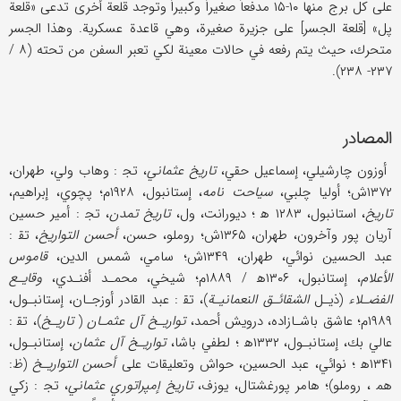
على كل برج منها ۱۰-۱۵ مدفعاً صغيراً وكبيراً وتوجد قلعة أخرى تدعى «قلعة
پل» [قلعة الجسر] على جزيرة صغيرة، وهي قاعدة عسكرية. وهذا الجسر
متحرك، حيث يتم رفعه في حالات معينة لكي تعبر السفن من تحته (۸ /
۲۳۷- ۲۳۸).
المصادر
أوزون چارشيلي، إسماعيل حقي،
تاريخ عثماني
، تج‍ : وهاب ولي، طهران،
۱۳۷۲ش؛ أوليا چلبي،
سياحت نامه
، إستانبول، ۱۹۲۸م؛ پچوي، إبراهيم،
تاريخ
، استانبول، ۱۲۸۳ ه‍ ؛ ديورانت، ول،
تاريخ تمدن
، تج‍ : أمير حسين
آريان پور وآخرون، طهران، ۱۳۶۵ش؛ روملو، حسن،
أحسن التواريخ
، تق‍ :
عبد الحسين نوائي، طهران، ۱۳۴۹ش؛ سامي، شمس الدين،
قاموس
الأعلام
، إستانبول، ۱۳۰۶ه‍ / ۱۸۸۹م؛ شيخي، محمـد أفنـدي،
وقايـع
الفضـلاء
(ذيـل
الشقائـق النعمانيـة
)، تق‍ : عبد القادر أوزجـان، إستانبـول،
۱۹۸۹م؛ عاشق باشـازاده، درويش أحمد،
تواريـخ آل عثمـان
(
تاريـخ
)، تق‍ :
عالي بك، إستانبـول، ۱۳۳۲ه‍ ؛ لطفي باشا،
تواريـخ آل عثمان
، إستانبـول،
۱۳۴۱ه‍ ؛ نوائي، عبد الحسين، حواش وتعليقات على
أحسن التواريـخ
(ظ:
هم‍ ، روملو)؛ هامر پورغشتال، يوزف،
تاريخ إمپراتوري عثماني
، تج‍ : زكي