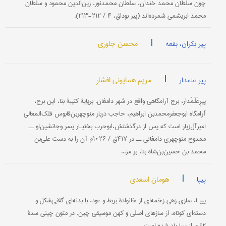
چون سلطان محمد خندان، سلطان محمدنور، زین‌الدین محمود و سلطان
محمد ابریشمی شمرده‌اند (پیر بوداق، ۴ / ۲۱۲-۲۱۳).
|
محسن جاوری
پیر بکران، بقعه
|
مریم همایونی افشار
پیر علمدار
پیرِعَلَمْدار، برج آرامگاهی واقع در شهر دامغان. برپایۀ کتیبۀ بنا، این برج،
آرامگاه ابو‌جعفر‌محمدبن ابراهیم، حاجب دربار منوچهر‌بن‌قابوس فلک‌المعالی
امیرآل‌زیار است که پس از درگذشتش،‌ابوحرب بختیـار‌ پسر و‌جانشین‌او ــ‌
ممدوح‌‌ منوچهری دامغانی ــ در ۴۱۷ق / ۱۰۲۶م آن را به دست علی‌بن
محمد بن حسین‌بن‌شاه بنا، بر مز...
|
هومان اسعدی
پیپا
پیپـا، سازی زهی زخمه‌ای از خانوادۀ بربط و عود، با بدنه‌ای گلابی‌شکل و
دسته‌ای کوتاه، از سازهای اصلی و کهن موسیقی چین. در متون چینی سدۀ
۲ق‌م از پیپا یاد شده است.