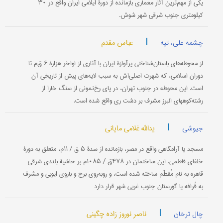
یکی از مهم‌ترین آثار معماری بازمانده از دورۀ ایلامی ایران واقع در ۳۰
کیلومتری جنوب شرقی شهر شوش.
|
عباس مقدم
چشمه علی، تپه
از محوطه‌های باستان‌شناختی پرآوازۀ ایران با آثاری از اواخر هزارۀ ۶ ق‌م تا
دوران اسلامی، که شهرت اصلی‌اش به سبب لایه‌های پیش از تاریخی آن
است. این محوطه در جنوب تهران، در پای رخ‌نمونی از سنگ خارا از
رشته‌کوههای البرز مشرف بر دشت ری واقع شده است.
|
یدالله غلامی مایانی
جیوشی
مسجد یا آرامگاهی واقع در مصر، بازمانده از سدۀ ۵ ق / ۱۱م، متعلق به دورۀ
خلفای فاطمی. این ساختمان در ۴۷۸ق / ۱۰۸۵م بر حاشیۀ بلندی شرقی
قاهره به نام مُقطّم ساخته شده است، و روبه‌روی برج و باروی ایوبی و مشرف
به قُرافه یا گورستان جنوب غربی شهر قرار دارد
|
ناصر نوروز زاده چگینی
چال ترخان