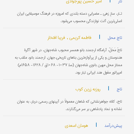
|
امیر حسین پورجوادی
تار
تـار، سازِ زهی ـ مضرابیِ دسته بلندی که امروزه در فرهنگ موسیقایی ایران
اصلی‌ترین آلت نوازندگی محسوب می‌شود.
|
فاطمه کریمی ,
فریبا افتخار
تاج محل
تاجْ مَحَلّ، آرامگاه ارجمند بانو همسر محبوب شاه‌جهان، در شهر آگرۀ
هندوستان و یکی از پرآوازه‌ترین بناهای تاریخی.جهان. ارجمند بانو، ملقب به
ممتاز محل مهین بانوی شاه‌جهان (سل‍ ۱۰۳۷- ۱۰۶۸ق / ۱۶۲۸- ۱۶۵۸م)
امپراتور مغول هند ایرانی تبار بود.
|
روزبه زرین کوب
تاج
تاج، کلاه جواهرنشانی که شاهان معمولاً در آیینهای رسمی دربار، به عنوان
نشانه و نماد پادشاهی بر سر می‌گذارند.
|
هومان اسعدی
پیش‌درآمد