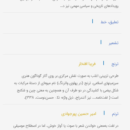
رویدادهای تاریخی و سیاسی مهمی نیز د...
|
تعلیق، خط
|
تشعیر
|
فریبا افتخار
ترنج
طرحی تزیینی اغلب به صورت نقش مرکزی بر روی آثار گوناگون هنری
سرزمینهای اسلامی. ترنج (در پهلوی واترنگ) نام میوه‌ای از دستۀ مرکبات به
شکل بیضی با کشیدگی در دو طرف آن و همچنین به معنی چین و شکنج
است ( لغت‌نامه...، نیز آنندراج، ذیل واژه؛ نک‍ : حسن‌دوست، ۳۳۸).
|
امیر حسین پورجوادی
ترنم
در لغت به‌معنی خواندن شعر با صوت یا آواز خوش، اما در اصطلاح موسیقی