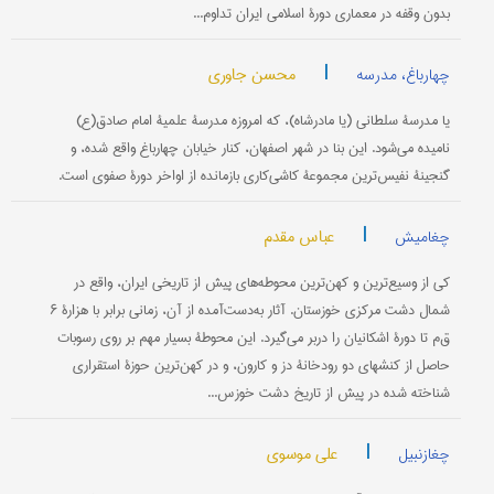
بدون وقفه در معماری دورۀ اسلامی ایران تداوم...
|
محسن جاوری
چهارباغ، مدرسه
یا مدرسۀ سلطانی (یا مادرشاه)، که امروزه مدرسۀ علمیۀ امام صادق(ع)
نامیده می‌شود. این بنا در شهر اصفهان، کنار خیابان چهارباغ واقع شده، و
گنجینۀ نفیس‌ترین مجموعۀ کاشی‌کاری بازمانده از اواخر دورۀ صفوی است.
|
عباس مقدم
چغامیش
کی از وسیع‌ترین و کهن‌ترین محوطه‌های پیش از تاریخی ایران، واقع در
شمال دشت مرکزی خوزستان. آثار به‌دست‌آمده از آن، زمانی برابر با هزارۀ ۶
ق‌م تا دورۀ اشکانیان را دربر می‌گیرد. این محوطۀ بسیار مهم بر روی رسوبات
حاصل از کنشهای دو رودخانۀ دز و کارون، و در کهن‌ترین حوزۀ استقراری
شناخته شده در پیش از تاریخ دشت خوزس...
|
علی موسوی
چغازنبیل