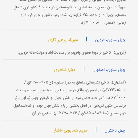
چهرآباد. این معدن در منطقه‌ای نیمه‌کوهستانی در حدود ۸ کیلومتری شمال
روستای چهرآباد، و حدود ۷۵ کیلومتری شمال‌غرب شهر زنجان قرار دارد
(عالی، «معدن ... »، ۲۶-۲۷).
|
مهرزاد پرهیز کاری
چهل ستون، قزوین
(قزوین)، کاخی از دورۀ صفوی واقع‌در باغ سعادت‌آباد و دولت‌خانۀ قزوین.
|
میترا شاطری
چهل ستون، اصفهان
(اصفهان)، کاخی تشریفاتی متعلق به دورۀ صفویه (ح۹۰۵- ۱۱۳۵ق /
۱۵۰۰-۱۷۲۳م) در اصفهان، واقع در میان بـاغی بـه همین نـام بـه وسعت
۰۰۰‘ ۶۷ مـ‍ ۲ در حـد فاصل میدان نقش جهان و خیابان چهارباغ. این باغ
براساس متون تاریخی، در اصل بخشی از باغ نقش‌جهان بوده، و شاه‌اسماعیل
دوم صفوی (سل‍ ۹۸۴- ۹۸۵ق / ۱۵۷۶-۱۵۷۷م) عمارتی در آن ...
|
مریم همایونی افشار
چهل دختران