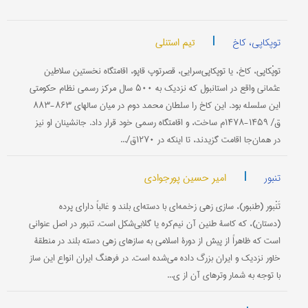
|
تیم استنلی
توپکاپی، کاخ
توپْکاپی، کاخ، یا توپکاپی‌سرایی، قصرتوپ قاپو، اقامتگاه نخستین سلاطین
عثمانی واقع در استانبول که نزدیک به ۵۰۰‌ سال ‌مرکز رسمی نظام حکومتی
این سلسله بود. این کاخ را سلطان محمد دوم در میان سالهای ۸۶۳-۸۸۳
ق/ ۱۴۵۹-۱۴۷۸م ساخت، و اقامتگاه رسمی خود قرار داد. جانشینان او نیز
در همان‌جا اقامت گزیدند، تا اینکه در ۱۲۷۰ق/...
|
امیر حسین پورجوادی
تنبور
تَنْبور (طنبور)، سازی زهی زخمه‌ای با دسته‌ای بلند و غالباً دارای پرده
(دستان)، که کاسۀ طنین آن نیم‌کره یا گلابی‌شکل است. تنبور در اصل عنوانی
است که ظاهراً از پیش از دورۀ اسلامی به سازهای زهی دسته بلند در منطقۀ
خاور نزدیک و ایران بزرگ داده می‌شده است. در فرهنگ ایران انواع این ساز
با توجه به شمار وترهای آن از ی...