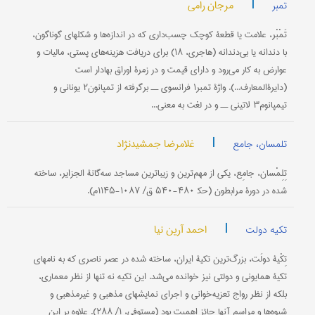
|
مرجان رامی
تمبر
تَمْبْر، علامت یا قطعۀ کوچک چسب‌داری که در اندازه‌ها و شکلهای گوناگون،
با دندانه یا بی‌دندانه (هاجری، ۱۸) برای دریافت هزینه‌های پستی، مالیات و
عوارض به کار می‌رود و دارای قیمت و در زمرۀ اوراق بهادار است
(دایرة‌المعارف...). واژۀ تمبر۱ فرانسوی ــ برگرفته از تمپانون۲ یونانی و
تیمپانوم۳ لاتینی ــ و در لغت به معنی...
|
غلامرضا جمشیدنژاد
تلمسان، جامع
تِلِمْسان، جامِع، یکی از مهم‌ترین و زیباترین مساجد سه‌گانۀ الجزایر، ساخته
شده در دورۀ مرابطون (حک‍ ۴۸۰-۵۴۰ ق/ ۱۰۸۷-۱۱۴۵م).
|
احمد آرین نیا
تکیه دولت
تِکْیۀ دولَت، بزرگ‌ترین تکیۀ ایران، ساخته شده در عصر ناصری که به نامهای
تکیۀ همایونی و دولتی نیز خوانده می‌شد. این تکیه نه تنها از نظر معماری،
بلکه از نظر رواج تعزیه‌خوانی و اجرای نمایشهای مذهبی و غیرمذهبی و
شیوه‌ها و مراسم آنها حائز اهمیت بود (مستوفی، ۱/ ۲۸۸). علاوه بر این