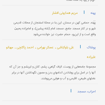
|
مریم همایونی افشار
پهنه
پَهْنه، حمامی کهن در سمنان. این بنا در محلۀ اسفنجان از محلات قدیمی
شهر و در کنار مسجد جامع، مسجد امام (شاه پیشین)، و امام‌زاده یحییٰ
واقع است و از این‌رو، حمام حضرت نیز خوانده می‌شود
|
علی بلوکباشی ,
عسکر بهرامی ,
احمد پاکتچی ,
مهبانو
پوشاک
علیزاده
مجموعۀ جامه‌هایی از پوست، الیاف گیاهی، پشم، کتان و ابریشم و جز آن که
آنها را در اصل برای پوشاندن اندامهای بدن و مصون نگهداشتن آنها در برابر
عاملهای طبیعی، اقلیمی و آب و هوایی می‌پوشند.
|
احزاب، مسجد