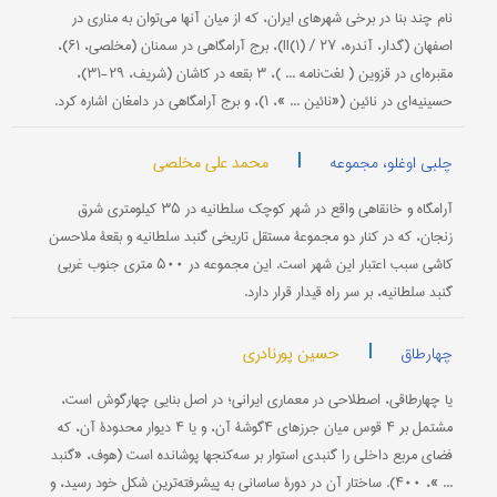
نام چند بنا در برخی شهرهای ایران، که از میان آنها می‌توان به مناری در
اصفهان (گدار، آندره، II(۱) / ۲۷)، برج آرامگاهی در سمنان (مخلصی، ۶۱)،
مقبره‌ای در قزوین ( لغت‌نامه ... )، ۳ بقعه در کاشان (شریف، ۲۹-۳۱)،
حسینیه‌ای در نائین («نائین ... »، ۱)، و برج آرامگاهی در دامغان اشاره کرد.
|
محمد علی مخلصی
چلبی اوغلو، مجموعه
آرامگاه و خانقاهی واقع در شهر کوچک سلطانیه در ۳۵ کیلومتری شرق
زنجان، که در کنار دو مجموعۀ مستقل تاریخی گنبد سلطانیه و بقعۀ ملاحسن
کاشی سبب اعتبار این شهر است. این مجموعه در ۵۰۰ متری جنوب غربی
گنبد سلطانیه، بر سر راه قیدار قرار دارد.
|
حسین پورنادری
چهارطاق
یا چهارطاقی، اصطلاحی در معماری ایرانی؛ در اصل بنایی چهارگوش است،
مشتمل بر ۴ قوس میان جرزهای ۴گوشۀ آن، و یا ۴ دیوار محدودۀ آن، که
فضای مربع داخلی را گنبدی استوار بر سه‌کنجها پوشانده است (هوف، «گنبد
... »، ۴۰۰). ساختار آن در دورۀ ساسانی به پیشرفته‌ترین شکل خود رسید، و