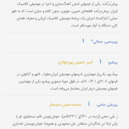
پیشْ‌دَرْآمَد، یکی از فرمهای اصلی آهنگ‌سازی و اجرا در موسیقی کلاسیک
ایران. پیش‌درآمد قطعه‌ای ضربی، موزون، بدون کلام و سازی است که به طور
سنتی آغاز‌کنندۀ اجرای یک برنامۀ موسیقی کلاسیک ایرانی و معرف فضای
کلی دستگاه یا آواز موردنظر است.
|
پیریحیى جمالی*
|
امیر حسین پورجوادی
پیشرو
پیشْـرو، یکـی‌از مهم‌ترین فـرمهای موسیقی ایران،‌‌ماوراءـ النهر و آناتولی در
قرنهای ۸-۱۲ق / ۱۴- ۱۸م. در طول دورۀ تیموری پیشرو یکی از مهم‌ترین
فرمهای موسیقی دربار ایران به‌شمار می‌رفته است.
|
محمدحسن سمسار
پیرعلی جامی
رْ عَلیِ جامی (زنده در ۹۴۰ق / ۱۵۳۳م)، خوش‌نویس قلم نستعلیق. او را
یکی از۵ تن شاگردان سلطان علی مشهدی، و هم‌پایۀ خوش‌نویسان نامداری