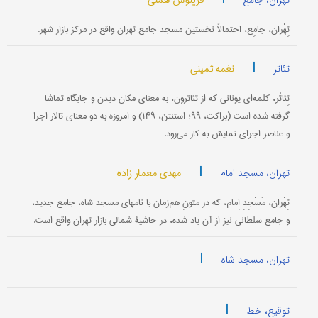
فرینوش همتی
تهران، جامع
تِهْران، جامِع، احتمالاً نخستین مسجد جامع تهران واقع در مرکز بازار شهر.
|
نغمه ثمینی
تئاتر
تِئاتْر، کلمه‌‌ای یونانی که از تئاترون، به معنای مکان دیدن و جایگاه تماشا
گرفته شده است (براکت، ۹۹؛ استنتن، ۱۴۹) و امروزه به دو معنای تالار اجرا
و عناصر اجرای نمایش به کار می‌رود.
|
مهدی معمار زاده
تهران، مسجد امام
تِهْران، مَسْجِدِ اِمام، که در متونِ هم‌زمان با نامهای مسجد شاه، جامع جدید،
و جامع سلطانی نیز از آن یاد شده، در حاشیۀ شمالی بازار تهران واقع است.
|
تهران، مسجد شاه
|
توقیع، خط