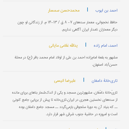
|
محمدحسن سمسار
احمد بن ایوب
حافظ نخجوانی، معمار سده‌های ۷- ۸ ق / ۱۳-۱۴ م. از زندگانی او چون
دیگر معماران نامدار ایران آگاهی نداریم.
|
یدالله غلامی مایانی
احمد، امام زاده
مشهور به بقعۀ امام‌زاده احمد بن علی از اولاد امام محمد باقر (ع) در محلۀ
حسن‌آباد اصفهان.
|
علیرضا انیسی
تاری‌خانۀ دامغان
تاریْ‌‌خانۀ دامْغان، مشهورترین مسجد و یکی از اندک‌شمار بناهای برپای مانده
از سده‌های نخستین هجری در ایران.تاری‌خانه تا پیش از برپاییِ جامع کنونی
ــ که بنیاد آن به دورۀ سلجوقی بازمی‌گردد ــ مسجد جامع دامغان بوده
است و امروزه در حاشیۀ جنوب شرقی شهر قرار دارد.