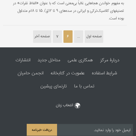
به مفهوم خواندن هجاهایی غالباً بی‌معنی است که با عنوان «الفاظ نقرات» در
تصنیفهای کلاسیک‌ترکی و ایرانی در سده‌های ۹ تا ۱۲ق/ ۱۵ تا ۱۸م متداول
بوده است.
صفحه اول
...
6
7
صفحه آخر
دربارۀ مرکز
همکاری علمی
مداخل جدید
انتشارات
شرایط استفاده
عضویت در کتابخانه
انجمن حامیان
تماس با ما
تارنمای پیشین
انتخاب زبان
دریافت خبرنامه