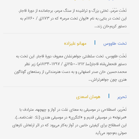
تَخْتِ مَرْمَر، تختی بزرگ و تراشیده از سنگ مرمر، برجامانده از دورۀ قاجار.
این تخت در بنایی به نام «ایوان تخت مرمر» که در ۱۱۷۳ق / ۱۷۶۰م به
دستور کریم‌خان زند...
|
مهبانو علیزاده
تخت طاووس
تَخْتِ طاووس، تخت سلطنتی جواهرنشان معروف دورۀ قاجار. این‌ تخت‌ به‌
دستور فتحعلی‌شاه قاجار(سل‍‍ ۱۲۱۲-۱۲۵۰ق / ۱۷۹۷-۱۸۳۴م) زیر نظر
محمدحسین خان صدر اصفهانی و به دست هنرمندانی از رسته‌های گوناگون
هنری چون جواهرتراش...
|
هومان اسعدی
تحریر
تَحْریر، اصطلاحی در موسیقی به معنای غلت در آواز و چهچهه، مترادف با
«مرغوله» در موسیقی قدیم و «کنگری» در موسیقی هندی (نک‍ : لغت‌نامه...).
این اصطلاح برای کیفیتی خاص در آواز به‌کار می‌رود که در اثر ارتعاش تارهای
صوتی به‌وجود می‌آید