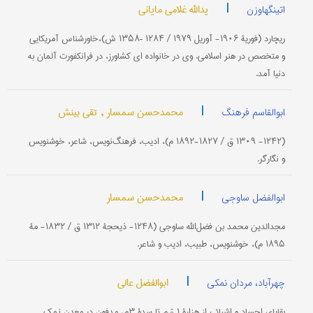
|
یدالله غلامی مایانی
اتینگهاوزن
ریچارد (فوریۀ ۱۹۰۶- آوریل ۱۹۷۹ / ۱۲۸۴ –۱۳۵۸ ش)‌،‌خاورشناس آمریكایی
و متخصص در هنر اسلامی. وی در خانواده ای كشاورز، در فرانكفورت آلمان به
دنیا آمد.
|
محمدحسن سمسار ,
تقی بینش
ابوالقاسم فرهنگ
(۱۲۴۲- ۱۳۰۹ ق / ۱۸۲۷-۱۸۹۲ م)، ادیب، فرهنگ‌نویس، شاعر، خوشنویس
و نگارگر.
|
محمدحسن سمسار
ابوالفضل ساوجی
مجدالدین محمد بن فضل‌الله ساوجی (۱۲۴۸- ذیحجۀ ۱۳۱۲ ق / ۱۸۳۲- مۀ
۱۸۹۵ م)، خوشنویس، طبیب، ادیب و شاعر.
|
ابوالفضل عالی
چهرآباد، مردان نمکی
بقایای اجساد و اشیائی از هزارۀ ۱ ق‌م تا سدۀ ۳م، مدفون در معدن نمک