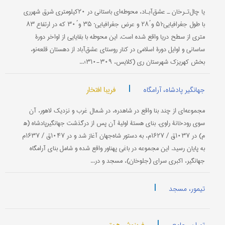
یا چال‌تـرخان ـ عشق‌آبـاد، محوطه‌ای باستانی در ۲۰کیلومتری شرق شهرری
با طول جغرافیایی˚۵۱ و‌΄۲۸ و عرض جغرافیایی˚ ۳۵ و‌΄۳۰ که در ارتفاع ۸۳
متری از سطح دریا واقع شده است. این محوطه با بقایایی از اواخر دورۀ
ساسانی و اوایل دورۀ اسلامی در کنار روستای عشق‌آباد از دهستان قلعه‌نو،
بخش کهریزک شهرستان ری (کلایس، ۳۰۹-۳۱۰؛...
|
فریبا افتخار
جهانگیر پادشاه، آرامگاه
مجموعه‌ای از چند بنا واقع در شاهدره، در شمال غرب و نزدیک لاهور، آن
سوی رودخانۀ راوی. بنای هستۀ اولیۀ آن پس از درگذشت جهانگیرپادشاه (ه‍
م) در ۱۰۳۷ق / ۱۶۲۷م، به دستور شاه‌جهان آغاز شد و در ۱۰۴۷ق / ۱۶۳۷م
به پایان رسید. این مجموعه در باغی پهناور واقع شده و شامل بنای آرامگاه
جهانگیر، اکبری سرای (جلوخان)، مسجد و در...
|
تیمور، مسجد
|