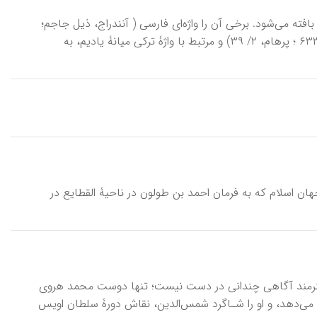
» بافته می‌شود. برخی آن را واژه‌ای فارسی ( آنندراج، ذیل جاجم؛
داعی‌الاسلام، نیز گلکاریان، ذیل واژه) و برخی دیگر ترکی ( غیاث‌اللغات؛ ردهاوس، ۶۳۳ ؛ پرهام، ۲/ ۳۹) و مرتبط با واژۀ ترکی میانۀ یادیم، به
 اسلام که به فرمان احمد بن طولون در ناحیۀ القطایع در
لایر (۷۸۴-۸۱۳ ق / ۱۳۸۲-۱۴۱۰م). از زندگی این هنرمند آگاهی چندانی در دست نیست؛ تنها دوست محمد هروی
م) از وی اطلاعات اندکی به دست می‌دهد، و او را شـاگرد شمس‌الدین، نقاش دورۀ سلطان اویس