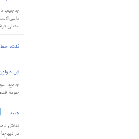
جاجیم، دست
معنای فرش 
ثلث، خط
ابن طولون
جامع، سوم
حومۀ فسطاط
|
جنید