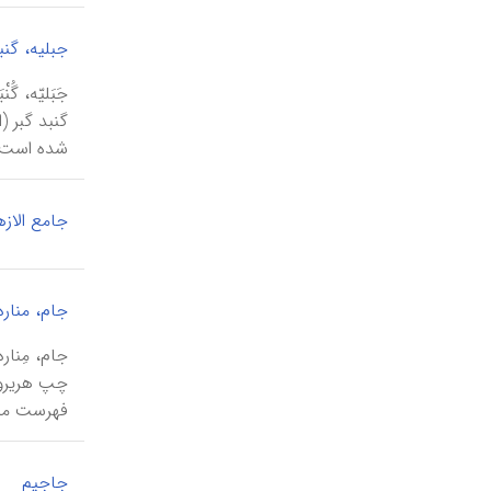
جبلیه، گنب
شده است و
جامع الازه
جام، مناره
فهرست میر
جاجیم