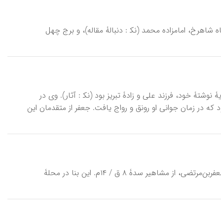
ـاه شاهرخ، امامزاده محمد (نک‍ : دنبالۀ مقاله)، و برج چهل
نامدار سدۀ ۹ق / ۱۵م. فریدالدین جعفر بر پایۀ نوشتۀ خود، فرزند علی و زادۀ تبریز بود (نک‍ : آثار). وی در
ه در زمان جوانی او رونق و رواج یافت. جعفر از متقدمان این
جَعْفَر، اِمامْزاده، یا بقعۀ جعفریه، از بناهای نادر دورۀ مغولی در اصفهان، و آرامگاه جعفربن‌مرتضى، از مشاهیر سدۀ ۸ ق / ۱۴م. این بنا در محلۀ