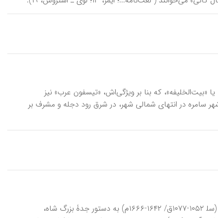
د ( لغت‌نامه...؛ ایمز، ۱۳؛ لوی ـ استروس، ۱۹).
۸-۸۴۲ م)، معروف به «دارالخلیفه» یا «بیت‌الخلیفه»، که بنا بر ویژگی‌اش، «تیسفون عرب» نیز
معتصم هم‌زمان با بنیان شهر سامره در انتهای شمالی شهر، در شرق رود دجله و مشرف بر
جَدِّۀکوچَک، مَدْرِسه، از مدارس دورۀ صفوی در اصفهان که در زمان شاه عباس دوم (سل‍ ۱۰۵۲-۱۰۷۷ق/ ۱۶۴۲-۱۶۶۶م) به دستور جدۀ بزرگ شاه،