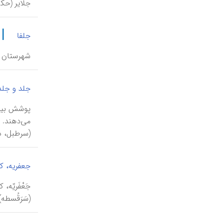
جلایر (حک‍ ۷۵۷-۷۷۶ق / ۱۳۵۶-۱۳۷۴م)، و از مردم بغداد م
|
جلفا
شهرستان و
جلد و جل
پوشش بیرو
(سرطبل، دا
جعفریه، ک
(سَرَقُسطه) 