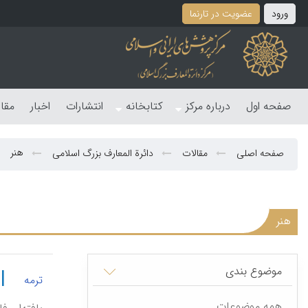
ورود
عضویت در تارنما
صفحه اول
درباره مرکز
کتابخانه
انتشارات
اخبار
مقا
هنر
صفحه اصلی
مقالات
دائرة المعارف بزرگ اسلامی
هنر
موضوع بندی
|
ترمه
همه موضوعات