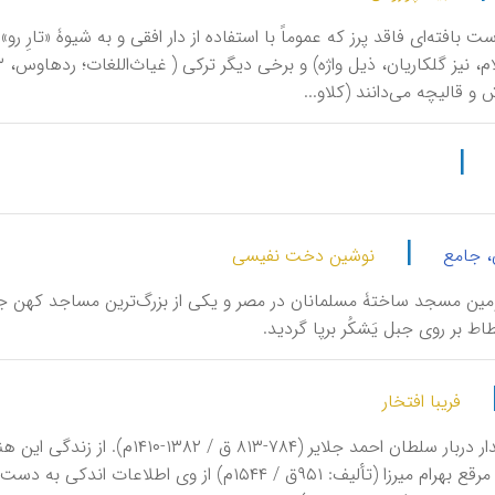
 بافته‌ای فاقد پرز که عموماً با استفاده از دار افقی و به شیوۀ «تارِ رو
و قالیچه می‌دانند (کلاو...
|
|
، جامع
نوشین دخت نفیسی
ین مسجد ساختۀ مسلمانان در مصر و یکی از بزرگ‌ترین مساجد کهن جهان
 بر روی جبل یَشکُر برپا گردید.
فریبا افتخار
نقاش نامدار دربار سلطان احمد ج
در دیباچۀ مرقع بهرام میرزا (تألیف: ۹۵۱ق / ۱۵۴۴