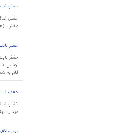
جعفر، امام
جَعْفَر، ا
دختران (ه‍
جعفر بایس
نوشتن اقل
قلم به شما
جعفر، امام
میدان کهن
ابن صائغ،