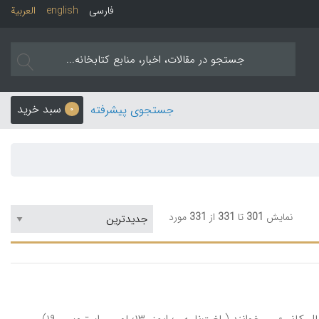
فارسی
english
العربیة
سبد خرید
جستجوی پیشرفته
0
نمایش
301
تا
331
از
331
مورد