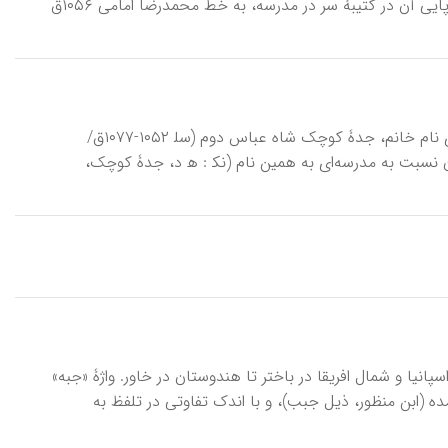
«دلارام خانم» در بازار قهوۀ کاشیها، از انشعابات بازار بزرگ اصفهان بنا شد. تاریخ برپایی آن در کتیبۀ سر در مدرسه، به خط محمدرضا امامی ۱۰۵۶ق
جَدِّۀ بُزُرْگ، مَدْرِسه، از مدارس دورۀ صفوی در اصفهان که در ۱۰۵۸ق به دستور حوری نام خانم، جدۀ کوچک شاه عباس دوم (سل‍ ۱۰۵۲-۱۰۷۷ق/
آن نسبت به مدرسه‌ای به همین نام (نک‍ : ه‍ د، جدۀ کوچک،
انیا و شمال افریقا در باختر تا هندوستان در خاور. واژۀ «جبه»
 (ابن منظور، ذیل جبب)، و با اندک تفاوتی در تلفظ به