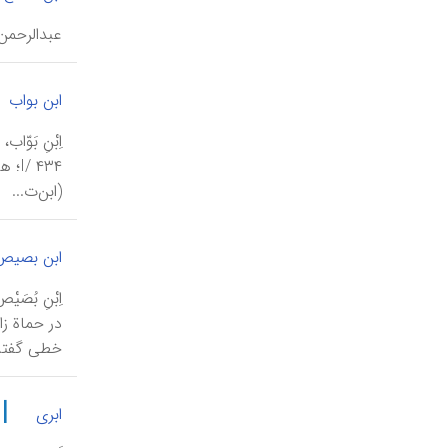
عبدالرحمن بن 
ابن بواب
(ابن‌ت...
ابن بصیص
در حماة زا
خطی‌ گفته‌
|
ابری