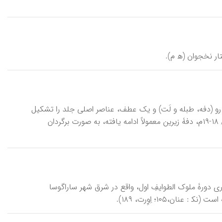
 نخجوان (ه‍ م).
و (دفه، طبله و لَت) و یک عطف، عناصر اصلی جلد را تشکیل
می‌دهند. در جلدسازی سرزمینهای اسلامی از سدۀ ۶ ق / ۱۲م تا سده‌های ۱۲-۱۳ق / ۱۸-۱۹م، دفۀ زیرین معمولاً ادامه یافته، به صورت برگردان
س)، و بهترین نمونۀ معماری دورۀ ملوک الطوایفِ اول، واقع در شرق شهر ساراگوسا
ن،۱۰۵؛ اِوِرت، ۱۸۹).