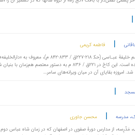
ر پشمی نقش‌دار با بافت «کج راه» از گروه شالها که در کشمیر آن را «شال کانی» می‌خوانن
|
قانی
فاطمه کریمی
کاخ معتصم خلیفۀ عبـاسی (حک‍ ۲۱۸-۲۲۷ق / ۳۳
خوانده شده است. این کاخ در ۲۲۱ق / ۸۳۶ م به دستور 
د. امروزه بقایای آن در میان ویرانه‌های سامر...
|
مسجد
|
، مدرسه
محسن جاوری