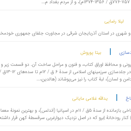
...
لیلا رضایی
 شهری در استان آذربایجان شرقی در مجاورت جلفای جمهوری خودمختار
|
دسازی
بیتا پوروش
نی و محافظ اوراق کتاب، و فنون و مراحل ساخت آن. دو قسمت زیر و ر
من و لسان)، لبۀ کتاب را نیز می‌پوشاند (هالدین،...
|
اخ
یدالله غلامی مایانی
جَعْفَریّه، کاخی بازمانده از سدۀ ۵ق / ۱۱م در اسپانیا (اندل
کنار رودخانۀ اِبرو که در اصل نزدیک دیوارغربی سرقسطۀ کهن قرار داشته است (نک‍ : عنا