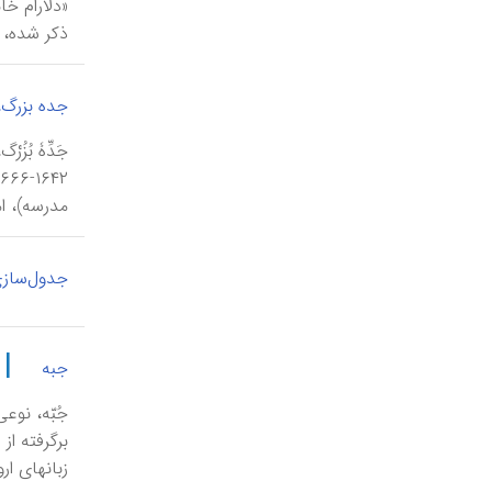
ذکر شده، و
جده بزرگ،
مدرسه)، ام
جدول‌ساز
|
جبه
جُبّه، نوع
برگرفته ا
زبانهای ارو