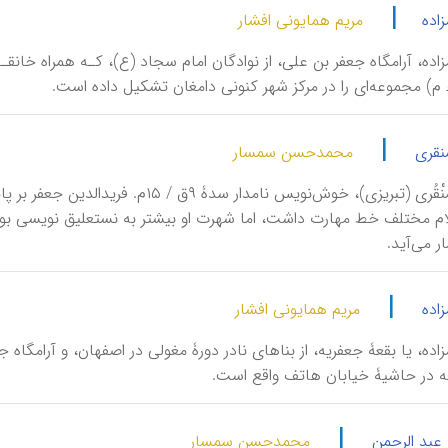
|
زاده
مریم همایونی افشار
ِمامْزاده، آرامگاه جعفر بن علی، از نوادگان امام سجاد (ع)، کـه همراه خانق
 م) مجموعه‌ای را در مرکز شهر کنونی دامغان تشکیل داده است.
|
نقری
محمدحسن سمسار
جَعْفَرِ بایْسُنْقُری (تبریزی)، خوش‌نویس 
ام مختلف خط مهارت داشت، اما شهرت او بیشتر به نستعلیق نویسی بود ک
ر می‌آید.
|
زاده
مریم همایونی افشار
ه در حاشیۀ خیابان هاتف واقع است.
|
 عبد الرحمن
محمدحسن سمسار