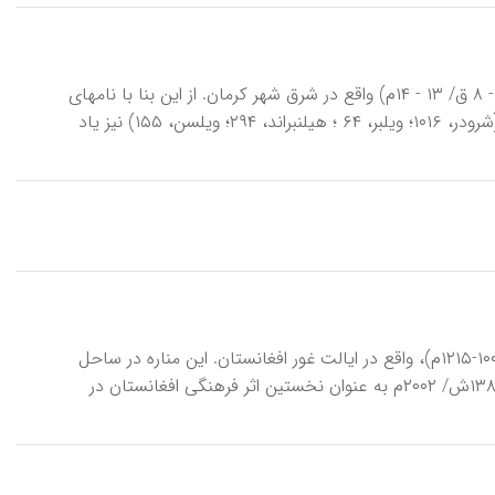
جَبَلیّه، گُنْبَد، از معدود بناهای چشمگیر بازمانده از دورۀ پیش از مغول (سده‌های ۷ - ۸ ق/ ۱۳ - ۱۴م) واقع در شرق شهر کرمان. از این بنا با نامهای
گنبد گبر (افضل ‌الدین، ۱۲۳)، گنبد گنج (وصاف، ۲۹۴؛ ناصر الدین، ۱۳)، جبل سنگ (شرودر، ۱۰۱۶؛ ویلبر، ۶۴ ؛ هیلنبراند، ۲۹۴؛ ویلسن، ۱۵۵) نیز یاد
جام، مِناره، از معدود یادمانهای باقی‌مانده از سلاطین غوری (حک‍ ح ۳۹۰-۶۱۲ ق/ ۱۰۰۰-۱۲۱۵م)، واقع در ایالت غور افغانستان. این مناره در ساحل
چپ هریرود در محل تلاقی آن با جام رود، در دره‌ای دورافتاده سر برافراشته، و در ۱۳۸۱ش/ ۲۰۰۲م به عنوان نخستین اثر فرهنگی افغانستان در