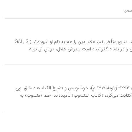
اِبْنِ بَوّاب‌، ابوالحسن‌ علی‌ بن‌ هلال‌ (د ۴۱۳ ق‌/ ۱۰۲۲ م‌)، خوشنويس‌ و مُذَهَّب‌ معروف‌، منابع‌ متأخر لقب‌ علاءالدين‌ را هم‌ به‌ نام‌ او افزوده‌اند (GAL, S,
 زندگی‌ را در بغداد گذرانيده‌ است‌. پدرش‌ هلال‌، دربانِ‌ آل‌ بويه‌
اِبْنِ بُصَيْص‌، شيخ‌ نجم‌الدين‌ موسی‌ بن‌ علی‌ بن‌ محمد حلبی‌ (۶۵۱ - ذيقعدۀ ۷۱۶ ق‌/ ۱۲۵۳- ژانويۀ ۱۳۱۷ م‌)، خوشنويس‌ و «شيخ‌ الكتاب‌» دمشق‌. وی‌
كتابت‌ می‌كرد، «كاتب‌ المنسوب‌» ناميده‌اند. خط «منسوب‌» به‌