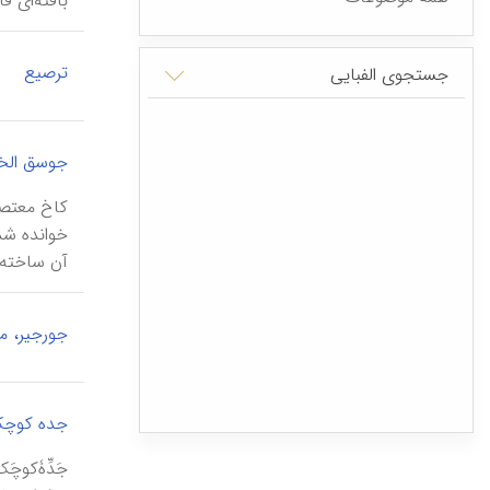
بافته‌ای فاخ
|
ترصیع
جستجوی الفبایی
جوسق الخا
آن ساخته ش
جورجیر، 
جده کوچک