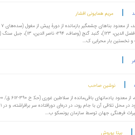
|
د
مریم همایونی افشار
 نخستین‌ بار محرابی ک...
|
ر
|
نوشین صاحب
اث فرهنگی جهان توسط سازمان یونسکو ب...
|
بیتا پوروش