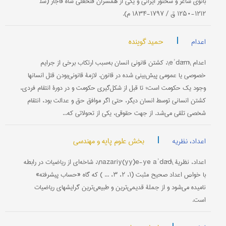
بانوی شاعر و سخنور ایرانی و یکی از همسران فتحعلی شاه قاجار (سل‍
۱۲۱۲-۱۲۵۰ ق / ۱۷۹۷-۱۸۳۴ م).
|
حمید گوینده
اعدام
اعدام \eʾdām\، کشتن قانونی انسان به‌سبب ارتکاب برخی از جرایم
خصوصی یا عمومی پیش‌بینی شده در قانون. لازمۀ قانونی‌بودن قتل انسانها
وجود یک حکومت است؛ تا قبل از شکل‌گیری حکومت و در دورۀ انتقام فردی،
کشتن انسانی توسط انسان دیگر، حتى اگر موافق حق و عدالت بود، انتقام
شخصی تلقی می‌شد. از جهت حقوقی، یکی از تحولاتی که...
|
بخش علوم پایه و مهندسی
اعداد، نظریه
اعداد، نظریۀ \nazariy(yy)e-ye aʾdād\، شاخه‌ای از ریاضیات در رابطه
با خواص اعداد صحیح مثبت (۱، ۲، ۳، ... ) که گاه «حساب پیشرفته»
نامیده می‌شود و از جملۀ قدیمی‌ترین و طبیعی‌ترین گرایشهای ریاضیات
است.