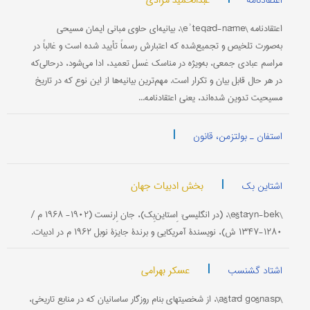
عبدالحمید مرادی
اعتقادنامه
‌اعتقادنامه \eʾteqād-nāme\، بیانیه‌ای حاوی مبانی ایمان مسیحی
به‌صورت تلخیص و تجمیع‌شده که اعتبارش رسماً تأیید شده است و غالباً در
مراسم عبادی جمعی، به‌ویژه در مناسک غسل تعمید، ادا می‌شود، درحالی‌که
در هر حال قابل بیان و تکرار است. مهم‌ترین بیانیه‌ها از این نوع که در تاریخ
مسیحیت تدوین شده‌اند، یعنی اعتقادنامه...
|
استفان ـ بولتزمن، قانون
|
بخش ادبیات جهان
اشتاین بک
\eštāyn-bek\، (در انگلیسی: اِستاین‌بِک)، جان اِرنست (۱۹۰۲- ۱۹۶۸ م /
۱۲۸۰-۱۳۴۷ ش)، نویسندۀ آمریکایی و برندۀ جایزۀ نوبل ۱۹۶۲ م در ادبیات.
|
عسکر بهرامی
اشتاد گشنسب
\aštād gošnasp\، از شخصیتهای بنام روزگار ساسانیان که در منابع تاریخی،