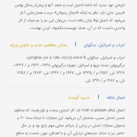
تاریخی عهد جدید که ادامۀ اناجیل است و ما‌بعد آنها و پیش‌از رسائل پولس
قدیس جای دارد. نظر به اینکه «اعمال رسولان» درست همان‌جایی آغاز
می‌شود که انجیل لوقا پایان یافته است، می‌توان این دو را دو مجلد از اثر
واحدی دانست که در آن، هدف نویسنده مکشوف کردن نهضت...
|
بخش مفاهیم جدید و عناوین ویژه
اعراب و اسرائیل، جنگهای
اعراب‌ و ‌اسرائیل، جنگهای \janghā-ye aʾrāb-o(va) esrāʾīl\،
درگیریهای عمدۀ عربها و ‌اسرائیل، به‌ویژه ‌درگیریهای ۱۹۴۸- ۱۹۴۹ م / ۱۳۲۷-
۱۳۲۸ ش، ۱۹۵۶ م / ۱۳۳۵ ش، ۱۹۶۷ م / ۱۳۴۶ ش، ۱۹۷۳ م / ۱۳۵۲
ش، و ۱۹۸۲ م / ۱۳۶۱ ش.
|
حمید گوینده
اعمال شاقه
اعمال شاقه \aʾmāl-e šāqqe\، کار اجباری سخت و توان‌فرسا، که محکوم
ضمن تحمل حبس، متحمل آن می‌شود. این مجازات تا میانۀ سدۀ ۲۰ م
به‌عنوان مجازات اصلی در برخی از جرائم جنایی مهم رایج بود و در حال
حاضر نیز با حذف جنبه‌های ترذیلی آن، و با اهدافی چون خدمت به منافع