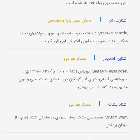
نام و منصب وی به‌اختلاف یاد شده است.
|
بخش علوم پایه و مهندسی
اشتارک، اثر
\asar-e eštārk\، شکافت خطوط طیف اتمها، یونها و مولکولهای تابنده،
هنگامی که در معرض میدانهای الکتریکی قوی قرار گیرند.
|
عسکر بهرامی
اشتاین اشنایدر
\eštāyn-ešnāyder\، موریتس (۱۸۱۶- ۱۹۰۷ م / ۱۲۳۱-۱۳۲۵ ق)،
خاورشناسی آلمانی، دارای آثار گوناگون در زمینه‌های ادبیات عبری و عربی،
مشهور به پدر کتاب‌شناسی یهودی.
|
عسکر بهرامی
اشتاد یشت
\aštād yašt\، هجدهمین یشتِ اوستا، سرودی در ستایش اشتاد (ه‍ م)، از
ایزدان زردشتی.