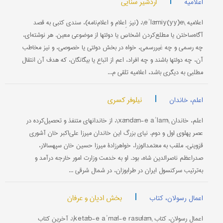
|
اردشیر سنایی
اعلامیه
اعلامیه \eʾlāmiy(yy)e\، (نیز: اِعلام و اعلام‌نامه)، سندی کتبی به قصد
آگاه‌ساختن یا مطلع‌کردن اشخاص یا دولتها از موضوعی معین. هر نوشته‌ای،
چه رسمی و چه غیررسمی، خواه در بخش دولتی یا خصوصی، و نیز مخاطب
آن، چه دولتها باشند و چه افراد، اعم از اتباع یا بیگانگان، که هدف آن انتقال
مطلبی به دیگری باشد، اعلامیه تلقی م...
|
نیلوفر کسری
اعلم، خاندان
اعلم، خاندان \xāndān-e aʾlam\، از خاندانهای متنفذ و تحصیل‌کرده در
عصر پهلوی اول و دوم. نیای بزرگ این خاندان میرزا علی‌اکبر خان آشوری
قزوینی، ملقب به معتمدالوزرا، خواهرزادۀ میرزا حسین خان سپهسالار،
صدراعظم ناصرالدین شاه، بود. او به خدمت وزارت امور خارجه درآمد و
به‌ترتیب سرکنسول ایران در طرابوزان، در شمال شرقی ...
|
بخش ادیان و عرفان
اعمال رسولان، کتاب
اعمال رسولان، کتاب \ketāb-e aʾmāl-e rasūlān\، آخرین کتاب