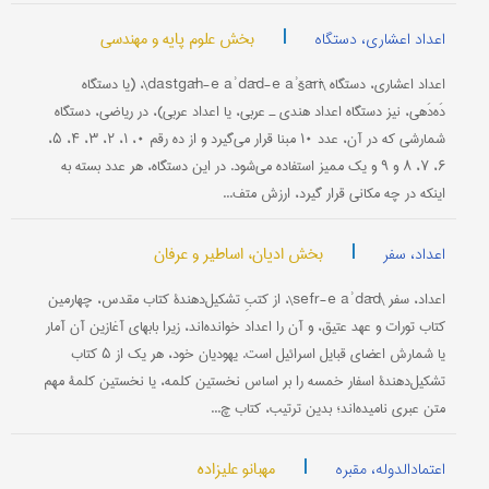
|
بخش علوم پایه و مهندسی
اعداد اعشاری، دستگاه
اعداد اعشاری، دستگاه \dastgāh-e aʾdād-e aʾšārī\، (یا دستگاه
دَه‌دَهی، نیز دستگاه اعداد هندی ـ عربی، یا اعداد عربی)، در ریاضی، دستگاه
شمارشی که در آن، عدد ۱۰ مبنا قرار می‌گیرد و از ده رقم ۰، ۱، ۲، ۳، ۴، ۵،
۶، ۷، ۸ و ۹ و یک ممیز استفاده می‌شود. در این دستگاه، هر عدد بسته به
اینکه در چه مکانی قرار گیرد، ارزش متف...
|
بخش ادیان، اساطیر و عرفان
اعداد، سفر
اعداد، سفر \sefr-e aʾdād\، از کتبِ تشکیل‌دهندۀ کتاب مقدس، چهارمین
کتاب تورات و عهد عتیق، و آن را اعداد خوانده‌اند، زیرا بابهای آغازین آن آمار
یا شمارش اعضای قبایل اسرائیل است. یهودیان خود، هر یک از ۵ کتاب
تشکیل‌دهندۀ اسفار خمسه را بر اساس نخستین کلمه، یا نخستین کلمۀ مهم
متن عبری نامیده‌اند؛ بدین ترتیب، کتاب چ...
|
مهبانو علیزاده
اعتمادالدوله، مقبره