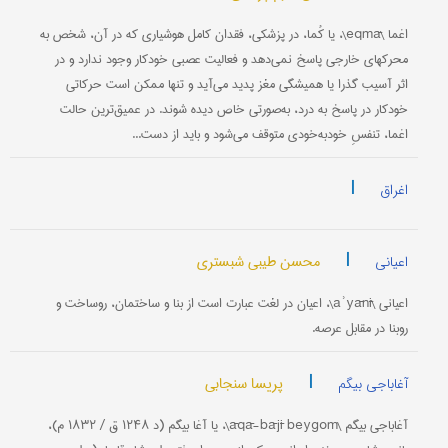
اغما \eqmā\، یا کُما، در پزشکی، فقدان کامل هوشیاری که در آن، شخص به
محرکهای خارجی پاسخ نمی‌دهد و فعالیت عصبی خودکار وجود ندارد و در
اثر آسیب‌ گذرا یا همیشگی مغز پدید می‌آید و تنها ممکن است حرکاتی
خودکار در پاسخ به درد، به‌صورتی خاص دیده شوند. در عمیق‌ترین حالت
اغما، تنفسِ خودبه‌خودی متوقف می‌شود و باید از دست...
|
اغراق
|
محسن طیبی شبستری
اعیانی
اعیانی \aʾyānī\، اعیان در لغت عبارت است از بنا و ساختمان، روساخت و
روبنا در مقابل عرصه.
|
پریسا سنجابی
آغاباجی بیگم
آغاباجی بیگم \āqā-bājī beygom\، یا آغا بیگم (د ۱۲۴۸ ق / ۱۸۳۲ م)،