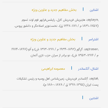
|
بخش مفاهیم جدید و عناوین ویژه
اشتاین
\eštāyn\، هاینریش فریدریش کارل، رایشس‌فرایهر فوم اوند تسوم
(۱۷۵۷-۱۸۳۱ م / ۱۱۷۱-۱۲۴۷ ق)، نخست‌وزیر اصلاحگر و دانشور پروس.
|
بخش مفاهیم جدید و عناوین ویژه
اشتراسر
\eštrāser\، گرِگور (۱۸۹۲-۱۹۳۴ م / ۱۲۷۱-۱۳۱۳ ش) و اُتو (۱۸۹۷-۱۹۷۴
م / ۱۲۷۶-۱۳۵۳ ش)، دو برادر از سران حزب نازی آلمان.
|
معصومه ابراهیمی
اشتال، آلکساندر
\eštāl\، آلِکساندِر فریدریش، زمین‌شناس اهل روسیه و رئیس تشکیلات
پست ایران (۱۲۹۵-۱۲۹۷ ق / ۱۸۷۸-۱۸۸۰ م).
|
اشتتین