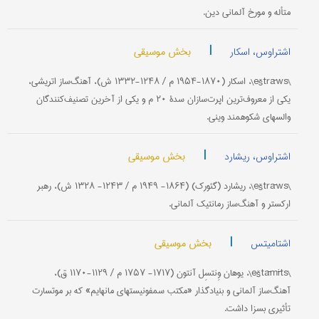
متأله و مورخ آلمانی دین.
|
بخش موسیقی
اشتراوس، اسکار
\eštrāws\، اسکار (۱۸۷۰-۱۹۵۴ م / ۱۲۴۸-۱۳۳۲ ش)، آهنگ‌ساز اتریشی،
یکی از معروف‌ترین اپرت‌سازان سدۀ ۲۰ م و یکی از آخرین تصنیف‌کنندگان
والسهای شکوهمند وینی.
|
بخش موسیقی
اشتراوس، ریشارد
\eštrāws\، ریشارد (گئورک) (۱۸۶۴- ۱۹۴۹ م / ۱۲۴۳- ۱۳۲۸ ش)، رهبر
ارکستر و آهنگ‌ساز رمانتیک آلمانی.
|
بخش موسیقی
اشتامیتس
\eštāmīts\، یوهان وِنتسِل آنتون (۱۷۱۷- ۱۷۵۷ م / ۱۱۲۹-۱۱۷۰ ق)،
آهنگ‌ساز آلمانی و بنیادگذار «مکتب سمفونیستهای مانهایم» که بر موتسارت
تأثیری بسزا داشت.