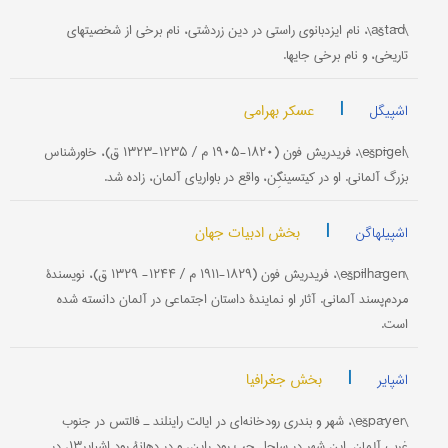
\aštād\، نام ایزدبانوی راستی در دین زردشتی، نام برخی از شخصیتهای
تاریخی، و نام برخی جایها.
|
عسکر بهرامی
اشپیگل
\ešpīgel\، فریدریش فون (۱۸۲۰-۱۹۰۵ م / ۱۲۳۵-۱۳۲۳ ق)، خاورشناس
بزرگ آلمانی. او در کیتسینگِن، واقع در باواریای آلمان، زاده شد.
|
بخش ادبیات جهان
اشپیلهاگن
\ešpīlhāgen\، فریدریش فون (۱۸۲۹-۱۹۱۱ م / ۱۲۴۴- ۱۳۲۹ ق)، نویسندۀ
مردم‌پسند آلمانی. آثار او نمایندۀ داستان اجتماعی در آلمان ‌دانسته شده
است.
|
بخش جغرافیا
اشپایر
\ešpāyer\، شهر و بندری رودخانه‌ای در ایالت راینلند ـ فالتس در جنوب
غربی آلمان. این شهر در ساحل چپ رود راین، و در دهانۀ رود اشپایر۱۳، در