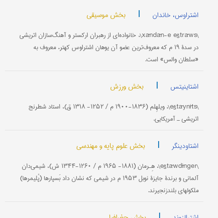
|
بخش موسیقی
اشتراوس، خاندان
\xāndān-e eštrāws\، خانواده‌ای از رهبران ارکستر و آهنگ‌سازان اتریشی
در سدۀ ۱۹ م که معروف‌ترین عضو آن یوهان اشتراوس کهتر، معروف به
«سلطان والس» است.
|
بخش ورزش
اشتاینیتس
\eštāynīts\، ویلهِلم (۱۸۳۶-۱۹۰۰ م / ۱۲۵۲- ۱۳۱۸ ق)، استاد شطرنج
اتریشی ـ آمریکایی.
|
بخش علوم پایه و مهندسی
اشتاودینگر
\eštāwdīnger\، هِـرمان (۱۸۸۱- ۱۹۶۵ م / ۱۲۶۰-۱۳۴۴ ش)، شیمی‌دان
آلمانی و برندۀ جایزۀ نوبل ۱۹۵۳ م در شیمی که نشان داد بَسپارها (پُلیمرها)
ملکولهای بلندزنجیرند.
|
بخش جغرافیا
اشترالزوند