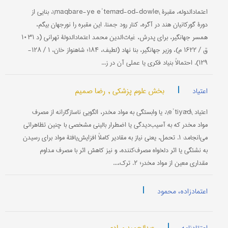
اعتمادالدوله، مقبرۀ \maqbare-ye eʾtemād-od-dowle\، بنایی از
دورۀ گورکانیان هند در آگره، کنار رود جمنا. این مقبره را نورجهان بیگم،
همسر جهانگیر، برای پدرش، غیاث‌الدین محمد اعتمادالدولۀ تهرانی (د ۱۰۳۱
ق / ۱۶۲۲ م)، وزیر جهانگیر، بنا نهاد (لطیف، ۱۸۴؛ شاهنواز خان، ۱ / ۱۲۸-
۱۲۹). احتمالاً بنیاد فکری یا عملی آن در ز...
|
بخش علوم پزشکی ,
رضا صمیم
اعتیاد
اعتیاد \eʾtiyād\، یا وابستگی به مواد مخدر، الگویی ناسازگارانه از مصرف
مواد مخدر که به آسیب‌دیدگی یا اضطرار بالینی مشخصی با چنین تظاهراتی
می‌انجامد: ۱. تحمل، یعنی نیاز به مقادیر کاملاً افزایش‌یافتۀ مواد برای رسیدن
به نشئگی یا اثر دلخواه مصرف‌کننده، و نیز کاهش اثر با مصرف مداوم
مقداری معین از مواد مخدر؛ ۲. ترک،...
|
اعتمادزاده، محمود
|