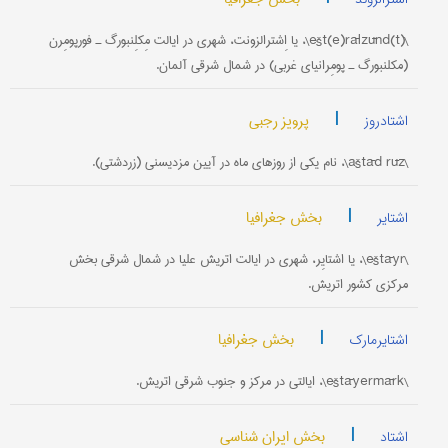
\(ešt(e)rālzūnd(t\، یا اِشترالزونت، شهری در ایالت مِکلِنبورگ ـ فورپومِرن
(مکلنبورگ ـ پومِرانیای غربی) در شمال شرقی آلمان.
|
پرویز رجبی
اشتادروز
\aštād rūz\، نام یکی از روزهای ماه در آیین مزدیسنی (زردشتی).
|
بخش جغرافیا
اشتایر
\eštāyr\، یا اشتایِر، شهری در ایالت اتریش علیا در شمال شرقی بخش
مرکزی کشور اتریش.
|
بخش جغرافیا
اشتایرمارک
\eštāyermārk\، ایالتی در مرکز و جنوب شرقی اتریش.
|
بخش ایران شناسی
اشتاد