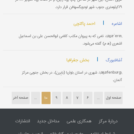
۱۹کیلومتری جنوب شهر لودویگسهافن قرار دارد.
|
احمد پاکتچی
اشاعره
\ašāʾere\، نامی که به پیروان مکتب کلامی ابوالحسن علی بن اسماعیل
اشعری (ه‍ م) گفته می‌شود.
|
بخش جغرافیا
آشافنبورگ
\āšāfenbūrg\، شهری در استان باواریا (بایِرن)، در بخش جنوبی مرکز
آلمان.
صفحه اول
...
6
7
8
9
10
...
صفحه آخر
دربارۀ مرکز
همکاری علمی
مداخل جدید
انتشارات
شرایط استفاده
عضویت در کتابخانه
انجمن حامیان