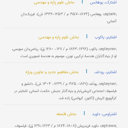
|
بخش علوم پایه و مهندسی
اشتارک، یوهانس
\eštārk\، یوهانِس (۱۸۷۴-۱۹۵۷ م / ۱۲۵۳-۱۳۳۶ ش)، فیزیک‌دان
آلمانی.
|
بخش علوم پایه و مهندسی
اشتاینر، یاکوب
\eštāyner\، یاکوب (۱۷۹۶-۱۸۶۳ م / ۱۲۱۱- ۱۲۸۰ ق)، ریاضی‌دان سویسی.
او از بنیادگذاران هندسۀ ترکیبی نوین، موسوم به هندسۀ تصویری است.
|
بخش مفاهیم جدید و عناوین ویژه
اشتاینر، رودلف
\eštāyner\، رودُلف (۱۸۶۱- ۱۹۲۵ م / ۱۲۳۹- ۱۳۰۴ ش)، دانشور و
فیلسوف اجتماعی اتریشی‌تبار و بنیادگذار جنبش حکمت انسانی. اشتاینر در
کرالْیِویچ اتریش (اکنون: کرواسی) زاده شد.
|
بخش فلسفه
اشتراوس، داوید
\eštrāws\، داوید فریدریش (۱۸۰۸-۱۸۷۴ م / ۱۲۲۳-۱۲۹۱ ق)، فیلسوف،