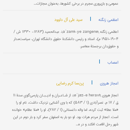
عمومی و بازپروری مجرم در برخی کشورها، به‌عنوان مجازات...
|
سید علی آل داوود
اعظمی زنگنه
اعظمی زنگنه \aʾzamī-ye zangene\، عبدالحمید (۱۲۸۳- ۱۳۳۰ ش /
۱۹۰۴-۱۹۵۱ م)، استاد و رئیس دانشکدۀ حقوق دانشگاه تهران، سیاست‌مدار
و حقوق‌دان برجستۀ معاصر.
|
اعصاب
|
پریسا کرم رضایی
اعجاز هروی
اعجاز هروی \eʾjāz-e heravī\، از شـاعـران و ادیـبـان پارسی‌گویِ سدۀ ۱۱
ق / ۱۷ م. نصرآبادی (۱ / ۵۸۳) که با وی آشنایی نزدیک داشت، نام او را
«ملا عطا» ثبت کرده، اما واله داغستانی (۱ / ۲۸۲)، او را «ملا عظام» خوانده
است. اعجاز از مردم هرات بود. او دو بار به اصفهان سفر کرد و بار دوم در این
شهر رحل اقامت افکند و در ه...