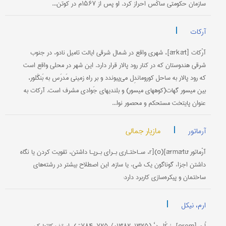
سازمان حکومتی ساکْس احراز کرد. او پس از ۱۵۶۷م در کوتن...
|
آرکات
آرْکات [ārkāt]، شهری واقع در شمال شرقی ایالت تامیل نادو، در جنوب
شرقی هندوستان که در کنار رود پالار قرار دارد. این شهر در محلی واقع است
که رود پالار به ساحل کوروماندِل می‌پیوندد و بر راه زمینی مَدرَس به بَنگَلور،
بین میسور گهات(کوههای میسور) و بلندیهای جَوادی مشرف است. آرکات به
عنوان پایتخت مستحکم و محصور نوا...
|
مازیار جمالی
آرماتور
آرْماتور r](o)[ārmātū، سـاختـاری بـرای بـرپـا داشتن، تقویت کردن یا نگاه
داشتن اجزاء گوناگون یک شیء یا سازه. این اصطلاح بیشتر در رشته‌های
ساختمان و پیکره‌سازی کاربرد دارد:
|
ارم، نیکل