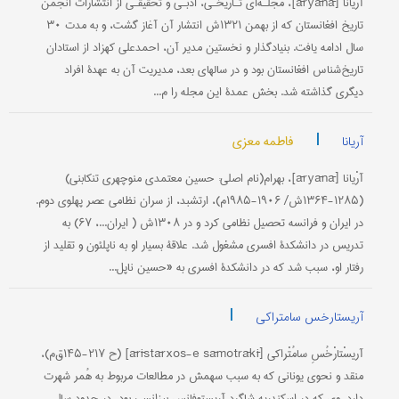
آرْیانا [āryānā]، مجلـه‌ای تـاریخـی، ادبـی و تحقیقـی از انتشارات انجمن
تاریخ افغانستان که از بهمن ۱۳۲۱ش انتشار آن آغاز گشت، و به مدت ۳۰
سال ادامه یافت. بنیادگذار و نخستین مدیر آن، احمدعلی کهزاد از استادان
تاریخ‌شناس افغانستان بود و در سالهای بعد، مدیریت آن به عهدۀ افراد
دیگری گذاشته شد. بخش عمدۀ این مجله را م...
|
فاطمه معزی
آریانا
آرْیانا [āryānā]، بهرام(نام اصلی: حسین معتمدی منوچهری تنکابنی)
(۱۲۸۵-۱۳۶۴ش/ ۱۹۰۶-۱۹۸۵م)، ارتشبد، از سران نظامی عصر پهلوی دوم.
در ایران و فرانسه تحصیل نظامی کرد و در ۱۳۰۸ش ( ایران...، ۶۷) به
تدریس در دانشکدۀ افسری مشغول شد. علاقۀ بسیار او به ناپلئون و تقلید از
رفتار او، سبب شد که در دانشکدۀ افسری به «حسین ناپل...
|
آریستارخس سامتراکی
آریسْتارْخُسِ سامُتْراکی [ārīstārxos-e sāmotrākī] (ح ۲۱۷-۱۴۵ق‌م)،
منقد و نحوی یونانی که به سبب سهمش در مطالعات مربوط به هُمر شهرت
دارد. وی که در اسکندریه شاگرد آریستوفانِس بیزانسی بود، در حدود سال