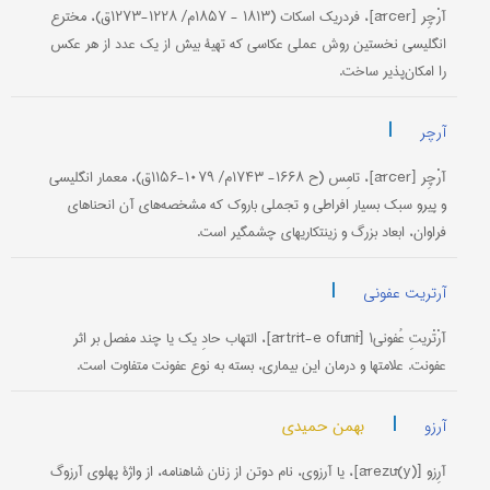
آرْچِر [ārčer]، فردریک اسکات‌ (۱۸۱۳ - ۱۸۵۷م/ ۱۲۲۸-۱۲۷۳ق)، مخترع
انگلیسی نخستین روش عملی عکاسی که تهیۀ بیش از یک عدد از هر عکس
را امکان‌پذیر ساخت.
|
آرچر
آرْچِر [ārčer]، تامِس (ح ۱۶۶۸- ۱۷۴۳م/ ۱۰۷۹-۱۱۵۶ق)، معمار انگلیسی
و پیرو سبک بسیار افراطی و تجملی باروک که مشخصه‌های آن انحناهای
فراوان، ابعاد بزرگ و زینتکاریهای چشمگیر است.
|
آرتریت عفونی
آرْتْریتِ عُفونی۱ [ārtrīt-e ofūnī]، التهاب حادِ یک یا چند مفصل بر اثر
عفونت. علامتها و درمان این بیماری، بسته به نوع عفونت متفاوت است.
|
بهمن حمیدی
آرزو
آرِزو [ārezū(y)]، یا آرزوی، نام دوتن از زنان شاهنامه، از واژۀ پهلوی آرزوگ