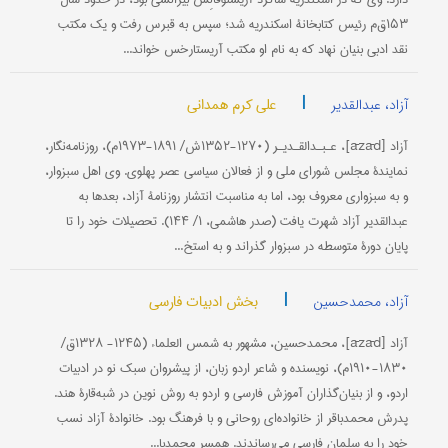
۱۵۳ق‌م رئیس کتابخانۀ اسکندریه شد؛ سپس به قبرس رفت و یک مکتب
نقد ادبی بنیان نهاد که به نام او مکتب آریستارخس خواند...
|
علی کرم همدانی
آزاد، عبدالقدیر
آزاد [āzād]، عـبـدالقـدیـر (۱۲۷۰-۱۳۵۲ش/ ۱۸۹۱-۱۹۷۳م)، روزنامه‌نگار،
نمایندۀ مجلس شورای ملی و از فعالان سیاسی عصر پهلوی. وی اهل سبزوار،
و به سبزواری معروف بود، اما به مناسبت انتشار روزنامۀ آزاد، بعدها به
عبدالقدیر آزاد شهرت یافت (صدر هاشمی، ۱/ ۱۴۴). تحصیلات خود را تا
پایان دورۀ متوسطه در سبزوار گذراند و به استخ...
|
بخش ادبیات فارسی
آزاد، محمدحسین
آزاد [āzād]، محمدحسین، مشهور به شمس العلماء (۱۲۴۵- ۱۳۲۸ق/
۱۸۳۰-۱۹۱۰م)، نویسنده و شاعر اردو زبان، از پیشروان سبک نو در ادبیات
اردو، و از بنیان‌گذاران آموزش فارسی و اردو به روش نوین در شبه‌قارۀ هند.
پدرش محمدباقر از خانواده‌ای روحانی و با فرهنگ بود. خانوادۀ آزاد نسب
خود را به سلمان فارسی می‌رساندند. همسر محمدبا...