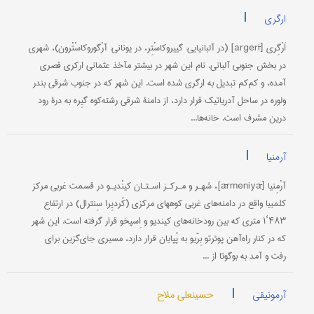
|
ارگری
اَرْگِری [argerī] (در آلبانیایی: گییروکاسْتِر، در یونانی: آرْگوروکاسْتْرون)، شهری
در بخش جنوبی آلبانی. نام این شهر در بیشتر مآخذ عثمانی ارکری قصری
آمده، و کم‌کم تبدیل به ارگری شده است. این شهر که در جنوب شرقی بندر
ولوره در ساحل آدریاتیک قرار دارد، از دامنۀ شرقی رشته‌کوه گیِره به درۀ رود
درین مشرف است. خانه‌ها...
|
آرمنیا
آرْمِنیا [ārmeniyā]، شهـر و مـرکـز اسـتـان کینْدیـو در قسمت غربی مرکز
کلمبیا واقع در دامنه‌های غربی کوههای مرکزی (کُردیِرا سِنترال) در ارتفاع
۴۸۳‘۱ متری که بین رودخانه‌های کیندیو و اِسپخو قرار گرفته است. این شهر
که در کنار راه‌آهن پوئرتو بِرّیو به پُپایان قرار دارد، مسیری جای‌گزین برای
رفت و آمد به بوگوتا از ...
|
حسینعلی ملاح
آرمونیقی