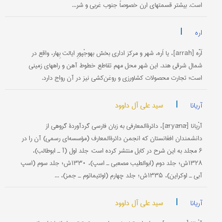
است. بیشتر قسمتهای ارن خصوصاً جنوب غربی و شر...
|
اره
اَرَّه [arrah]، یا اَره، شهر و مرکز اداری بخش بهوجْپورِ ایالت بِهار، واقع در
شمال شرقی هند. این شهر محل مهم تقاطع خطوط آهن و راههای زمینی
است؛ تجارت محصولات کشاورزی و روغن‌کشی نیز در آن رواج دارد.
|
سید علی آل داوود
آریانا
آرْیانا [āryānā]، دائرة‌المعارفی به زبان فارسی گردآوردۀ گروهی از
دانشمندان افغانستان که انجمن دائرة‌المعارف (مؤسسه‌ای رسمی) آن را در
۶ مجلد به این شرح در کابل منتشر کرده است: جلد اول (آ ـ ابوطالب)،
۱۳۲۸ش؛ جلد دوم (ابوالطیب مصعبی ـ اسپ)، ۱۳۳۰ش؛ جلد سوم (اسپ
آبی ـ اوکراین)، ۱۳۳۵ش؛ جلد چهارم (اولتیماتوم ـ جمز)، ...
|
سید علی آل داوود
آریانا