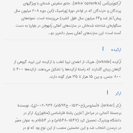
آرْکِئوپْتِریکْس [ārkeʾopterīks]، جانور منقرض شده‌ای با ویژگیهای
پرندگان و خزندگان که در اواخر دورۀ ژوراسیک (این دوره ۲۰۸ میلیون سال
پیش‌آغاز شد و۶۴ میلیون سال طول کشید) می‌زیسته است. نمونه‌های
سنگواره‌ای شناخته شده‌اش در سازندهای آهکی زُلِنهوفِن در باواریا به دست
آمده است؛ این سازندهای آهکی بسیار دانه‌ریز دو...
|
ارکیده
اُرْکیده [orkīde]، هریک از اعضای تیرۀ ثعلب یا ارکیده؛ این تیره، گروهی از
گیاهان زیبای گلدارند که راستۀ ارکیده‌ها را تشکیل می‌دهند. ارکیده‌ها ۴۰۰ تا
۸۰۰ جنس، و بین ۱۵ هزار تا ۳۵ هزار گونه دارند.
|
ارکر
اِرْکِر [erker]، لاتْساروس(ح‌۱۵۳۰- ح۱۵۹۴م/ ۹۳۶-۱۰۰۲ق)، نویسندۀ
برجستۀ آلمانی در مراحل آغازین رشتۀ فلز‌شناسی (متالورژی). ارکر در
دانشگاه ویتنبِرگ تحصیل کرد (۱۵۴۷-۱۵۴۸م) و در ۱۵۵۴م به عنوان معیّر
در درِسدِن انتخاب شد و این نخستین منصب از این نوع بود که او در