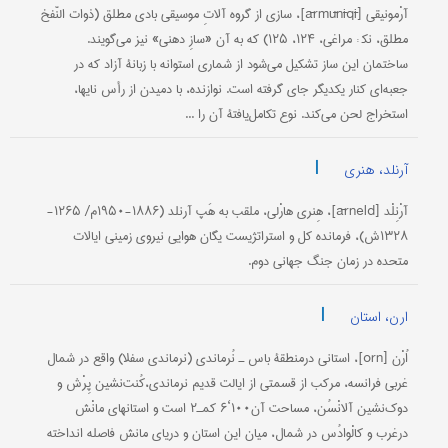
آرْمونیقی [ārmūnīqī]، سازی از گروه آلاتِ موسیقی بادی مطلق (ذوات النّفخ
مطلق، نک‍ : مراغی، ۱۲۴، ۱۲۵) که به آن «سازِ دهنی» نیز می‌گویند.
ساختمان این ساز تشکیل می‌شود از شماری استوانه با زبانۀ آزاد که در
جعبه‌ای کنار یکدیگر جای گرفته است. نوازنده، با دمیدن از رأس نایها،
استخراج لحن می‌کند. نوع تکامل‌یافتۀ آن را ...
|
آرنلد، هنری
آرْنِلْد [ārneld]، هِنری هارْلی، ملقب به هَپ آرنلد (۱۸۸۶-۱۹۵۰م/ ۱۲۶۵-
۱۳۲۸ش)، فرمانده کل و استراتژیست یگان هوایی نیروی زمینی ایالات
متحده در زمان جنگ جهانی دوم.
|
ارن، استان
اُرْن [orn]، استانی درمنطقۀ باس ـ نُرماندی (نرماندی سفلا) واقع در شمال
غربی فرانسه، مرکب از قسمتی از ایالت قدیم نرماندی،کُنت‌نشین پِرْش و
دوک‌نشین آلانْسُن، مساحت آن۱۰۰‘۶ کمـ۲ است و استانهای مانْش
درغرب و کالْوادُس در شمال، میان این استان و دریای مانش فاصله انداخته