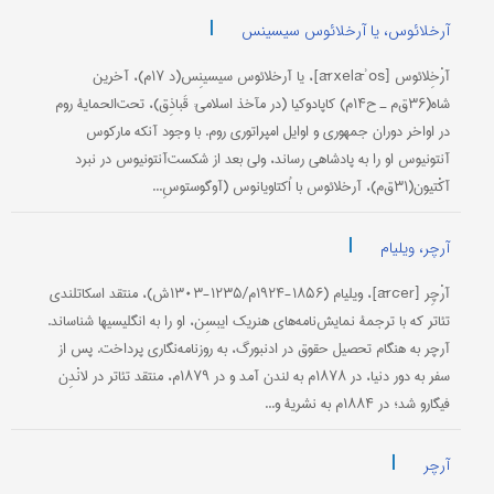
|
آرخلائوس، یا آرخلائوس سیسینس
آرْخِلائوس [ārxelāʾos]، یا آرخلائوس سیسینِس(د ۱۷م)، آخرین
شاه(۳۶ق‌م ـ ح۱۴م) کاپادوکیا (در مآخذ اسلامی: قَباذِق)، تحت‌الحمایۀ روم
در اواخر دوران جمهوری و اوایل امپراتوری روم. با وجود آنکه مارکوس
آنتونیوس او را به پادشاهی رساند، ولی بعد از شکست‌آنتونیوس در نبرد
آکْتیون(۳۱ق‌م)، آرخلائوس با اُکتاویانوس (آوگوستوسِ...
|
آرچر، ویلیام
آرْچِر [ārčer]، ویلیام (۱۸۵۶-۱۹۲۴م/۱۲۳۵-۱۳۰۳ش)، منتقد اسکاتلندی
تئاتر که با ترجمۀ نمایش‌نامه‌های هنریک ایبسِن، او را به انگلیسیها شناساند.
آرچر به هنگام تحصیل حقوق در ادنبورگ، به روزنامه‌نگاری پرداخت. پس از
سفر به دور دنیا، در ۱۸۷۸م به لندن آمد و در ۱۸۷۹م، منتقد تئاتر در لانْدِن
فیگارو شد؛ در ۱۸۸۴م به نشریۀ و...
|
آرچر