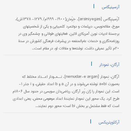
|
آرسینیگاس
آرْسینیِگاس [ārsīniyegās]، خِرْمان(۱۹۰۰- ۱۹۹۹م/ ۱۲۷۹- ۱۳۷۸ش)،
مورخ، مقاله‌نویس، دیپلمات و دولتمرد کلمبیایی و یکی از شخصیتهای
برجستۀ ادبیات نوین آمریکای لاتین. فعالیتهای طولانی و چشمگیر وی در
روزنامه‌نگاری و خدمات عام‌المنفعه در پیشرفت فرهنگی کشورش در سدۀ
۲۰م تأثیر عمیقی داشت. نوشته‌ها و مقالات او، در مقام است...
|
آرگان، نمودار
آرْگان، نِمودار [nemūdār-e ārgān]، نــمـودار اعــداد مختلط که
به‌صورت a+bi نوشته می‌شوند و در آن a و b اعداد حقیقی، و i جذر ۱-
است. این نمودار را ژان رُبِر آرگان، ریاضی‌دان سویسی در حدود سال ۱۸۰۶م
طرح کرد. یک محور این نمودار نمایندۀ اعداد موهومی محض، یعنی اعدادی
است که فقط مشتمل بر بخش bi است؛ محور دوم نمایند...
|
آرکئوپتریکس