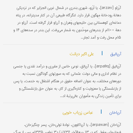
آرْزاو [ārzāv]، یا اَرْزو، شهری بندری در شمال غربی الجزایر که در نزدیکی
دهانۀ رودخانۀ مِهگون قرار دارد. لنگرگاه طبیعی آن در کنار مدیترانه، در پناه
دماغه‌ای کوهستانی بین خلیجهای وَهران و آرزاو قرار گرفته است. آرزاو در
دهۀ ۱۱۰۰م از بندرهای موحّدون به شمار می‌رفت. این بندر در سده‌های ۱۴ و
۱۵م محل رفت و ‌آمد تجار...
|
علی اکبر دیانت
آرپالیق
آرْپالیق [ārpālīq]، یا آرپالِق، نوعی خاص از مقرری و درآمد نقدی یا جنسی
در نظام اداری و مالی دولت عثمانی که به صورتهای گوناگون نسبت به
دوره‌های مختلف، به عنوان اضافه حقوق در هنگام اشتغال به خدمت، یا پس
از بازنشستگی یا معزولیت و کناره‌گیری از کار، به عنوان حق بازنشستگی و
برای تأمین زندگی به مأموران عالی‌رتبۀ اد...
|
عباس زریاب خویی
آرپاخان
آرْپاخان [ārpāxān]، یا آرپاکاوون، نوادۀ تولی‌خان، پسر چنگیزخان،
فرمانروای مغول که در ۱۳ ربیع‌الآخر ۷۳۶ق/۳۰ نوامبر ۱۳۳۵م پس از مرگ