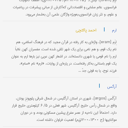
اُرِم [orem]، نیکُل د‘ (۱۳۲۵-۱۳۸۲م/ ۷۲۵-۷۸۴ق)، اسقف کاتولیک
فرانسوی، عالم مشایی و اقتصاددانی که‌آثارش از مبانی پیشرفت در ریاضیات
و علوم، و نثر زبان فرانسوی،به‌ویژه واژگان علمی آن به‌شمار می‌رود.
|
احمد پاکتچی
ارم
اِرَم [eram]، واژه‌ای به کار رفته در قرآن مجید که در فرهنگ اسلامی، هم
نام یک قوم، و هم نامی برای یک شهر تلقی شده است. مفسران کهن غالباً
ارم را نام قومی یا شهری دانسته‌اند. در اشعار کهن عربی نیز بارها ارم به عنوان
یک قوم باستانی به‌کار رفته‌است. در پاره‌ای از روایات، «ارم» نام «سام»،
فرزند نوح، یا به قولی جدّ ...
|
آرگس
آرْگُس [ārgos]، شهری در استان آرگُلیس در شمال شرقی پلوپونِزِ یونان،
واقع در شمالِ رأس خلیج آرگلیس. شهر فعلی در ۵/ ۶ کیلومتری خلیج قرار
دارد. احتمالاً این ناحیه از عصر مفرغ پیشین مسکونی بوده، و در دوران
موکِناییها (ح ۱۳۰۰-۱۲۰۰ق‌م) اهمیت فراوان داشته است.