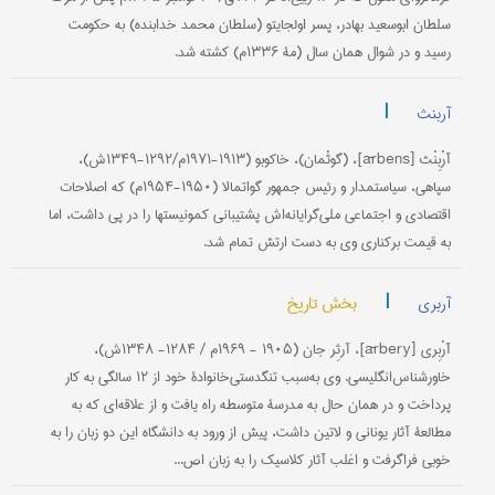
سلطان ابوسعید بهادر، پسر اولجایتو (سلطان محمد خدابنده) به حکومت
رسید و در شوال همان سال (مۀ ۱۳۳۶م) کشته شد.
|
آربنث
آرْبِنْث [ārbens]، (گوثْمان)، خاکوبو (۱۹۱۳-۱۹۷۱م/۱۲۹۲-۱۳۴۹ش)،
سپاهی، سیاستمدار و رئیس جمهور گواتمالا (۱۹۵۰-۱۹۵۴م) که اصلاحات
اقتصادی و اجتماعی ملی‌گرایانه‌اش پشتیبانی کمونیستها را در پی داشت، اما
به قیمت برکناری وی به دست ارتش تمام شد.
|
بخش تاریخ
آربری
آرْبِری [ārbery]، آرثِر جان (۱۹۰۵ - ۱۹۶۹م / ۱۲۸۴- ۱۳۴۸ش)،
خاورشناس‌انگلیسی. وی به‌سبب تنگدستی‌خانوادۀ خود از ۱۲ سالگی به کار
پرداخت و در همان حال به مدرسۀ متوسطه راه یافت و از علاقه‌ای که به
مطالعۀ آثار یونانی و لاتین داشت، پیش از ورود به دانشگاه این دو زبان را به
خوبی فراگرفت و اغلب آثار کلاسیک را به زبان اص...