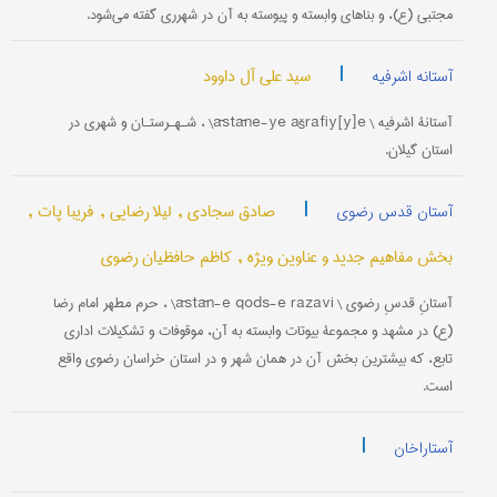
مجتبی (ع)، و بناهای وابسته و پیوسته به آن در شهرری گفته می‌شود.
|
سید علی آل داوود
آستانه اشرفیه
آستانۀ اشرفیه \ āstāne-ye ašrafiy[y]e\ ، شـهـرستـان و شهری در
استان گیلان.
|
صادق سجادی ,
لیلا رضایی ,
فریبا پات ,
آستان قدس رضوی
بخش مفاهیم جدید و عناوین ویژه ,
کاظم حافظیان رضوی
آستانِ قدسِ رضوی \ āstān-e qods-e razavi\ ، حرم مطهر امام رضا
(ع) در مشهد و مجموعۀ بیوتات وابسته به آن، موقوفات و تشکیلات اداری
تابع، که بیشترین بخش آن در همان شهر و در استان خراسان رضوی واقع
است.
|
آستاراخان