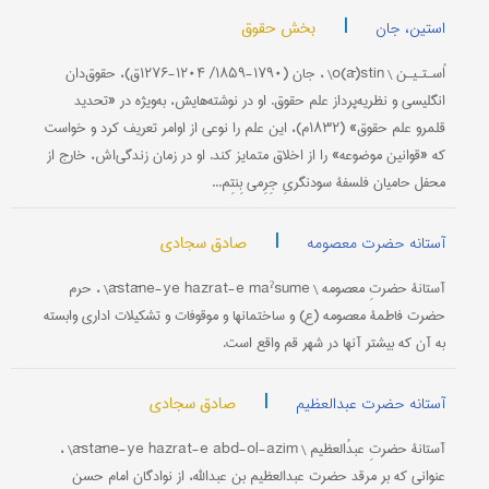
|
بخش حقوق
استین، جان
اُسـتـیـن \ o(ā)stin\ ، جان (۱۷۹۰-۱۸۵۹/ ۱۲۰۴-۱۲۷۶ق)، حقوق‌دان
انگلیسی و نظریه‌پرداز علم حقوق. او در نوشته‌هایش، به‌ویژه در «تحدید
قلمرو علم حقوق» (۱۸۳۲م)، این علم را نوعی از اوامر تعریف کرد و خواست
که «قوانین موضوعه» را از اخلاق متمایز کند. او در زمان زندگی‌اش، خارج از
محفل حامیان فلسفۀ سودنگریِ جِرِمی بِنتِم...
|
صادق سجادی
آستانه حضرت معصومه
آستانۀ حضرتِ معصومه \ āstāne-ye hazrat-e maˀsume\ ، حرم
حضرت فاطمۀ معصومه (ع) و ساختمانها و موقوفات و تشکیلات اداری وابسته
به آن که بیشتر آنها در شهر قم واقع است.
|
صادق سجادی
آستانه حضرت عبدالعظیم
آستانۀ حضرتِ عبدُالعظیم \ āstāne-ye hazrat-e abd-ol-azim\ ،
عنوانی که بر مرقد حضرت عبدالعظیم بن عبدالله، از نوادگان امام حسن