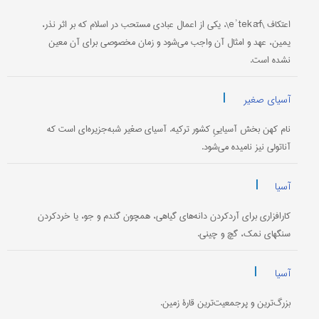
اعتکاف \eʾtekāf\، یکی از اعمال عبادی مستحب در اسلام که بر اثر نذر،
یمین، عهد و امثال آن واجب می‌شود و زمان مخصوصی برای آن معین
نشده است.
|
آسیای صغیر
نام كهن بخش آسیاییِ كشور تركیه. آسیای صغیر شبه‌جزیره‌ای است که
آناتولی نیز نامیده می‌شود.
|
آسیا
کارافزاری برای آرد‌کردن دانه‌های گیاهی، همچون گندم و جو، یا خرد‌کردن
سنگهای نمک، گچ و چینی.
|
آسیا
بزرگ‌ترین و پرجمعیت‌ترین قارۀ زمین.