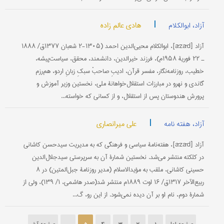
|
هادی عالم زاده
آزاد، ابوالکلام
آزاد [āzād]، ابوالکلام محیی‌الدین احمد (۱۳۰۵-۲ شعبان ۱۳۷۷ق/ ۱۸۸۸
ـ ۲۲ فوریۀ ۱۹۵۸م)، فرزند خیرالدین، دانشمند، محقق، سیاست‌پیشه،
خطیب، روزنامه‌نگار، مفسر قرآن، ادیبِ صاحبْ سبکِ زبانِ اردو، هم‌رزم
گاندی و نهرو در مبارزات استقلال‌خواهانۀ ملی، نخستین وزیر آموزش و
پرورش هندوستان پس از استقلال، و از کسانی که خواسته‌...
|
علی میرانصاری
آزاد، هفته نامه
آزاد [āzād]، هفته‌نامۀ سیاسی و فرهنگی که به مدیریت سیدحسن کاشانی
در کلکته منتشر می‌شد. نخستین شمارۀ آن به سرپرستی سیدجلال‌الدین
حسینی کاشانی، ملقب به مؤیدالاسلام (مدیر روزنامۀ جبل‌المتین) در ۸
ربیع‌الآخر ۱۳۱۷ق/ ۱۶ اوت ۱۸۸۹م منتشر شد(صدر هاشمی، ۱/ ۱۳۹)، ولی از
شمارۀ دوم، نام او بر آن دیده نمی‌شود. از این رو، گ...