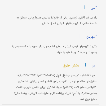
|
آسی
\āsī\، نیز آلانی، اوسِتی، زبانی از خانوادۀ زبانهای هندواروپایی، متعلق به
شاخۀ سکایی از گروه زبانهای ایرانی شمال شرقی.
|
آسوریان
یکی از گروههای قومی ایران و برخی کشورهای دیگر خاورمیانه که مسیحی‌اند
و هویت و فرهنگ ویژۀ خود را دارند.
|
بخش حقوق
آسر
آسِر \ āser\ ، توبیاس میخائِل کارِل (۱۸۳۸-۱۹۱۳م/ ۱۲۵۴-۱۳۳۱ق)،
حقوق‌دان هلندی. او در ۱۹۱۱م، به پاس نقشی که در برگزاری نخستین
کنفرانس صلح لاهه (۱۸۹۹م) در راه تشکیل دیوان دائمی داوری داشت،
به‌طور مشترک با آلفرِد فرید، روزنامه‌نگار و صلح‌طلب اتریشی، برندۀ جایزۀ
صلح نوبل شد.