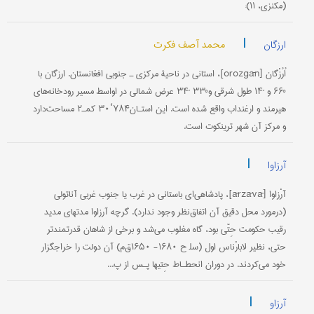
(مکنزی، ۱۱):
|
محمد آصف فکرت
ارزگان
اُرُزْگان [orozgān]، استانی در ناحیۀ مرکزی ـ جنوبی افغانستان. ارزگان با
°۶۶ و ´۱۴ طول شرقی و°۳۳ ´۳۴ عرض شمالی در اواسط مسیر رودخانه‌های
هیرمند و ارغنداب واقع شده است. این استـان۷۸۴‘۳۰ کمـ۲ مساحت‌دارد
و مرکز آن شهر ترینکوت است.
|
آرزاوا
آرْزاوا [ārzāvā]، پادشاهی‌ای باستانی در غرب یا جنوب غربی آناتولی
(درمورد محل دقیق آن اتفاق‌نظر وجود ندارد). گرچه آرزاوا مدتهای مدید
رقیب حکومت حِتّی بود، گاه مغلوب می‌شد و برخی از شاهان قدرتمندتر
حتی، نظیر لابارْناس اول (سل‍ ح ۱۶۸۰- ۱۶۵۰ق‌م) آن ‌دولت را خراجگزار
خود می‌کردند. در دوران ‌انحطـاط حِتیها پـس از پ...
|
آرزاو