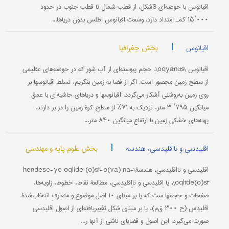
اقیانوس با حوضه‌ای S‌شکل، از قطب شمال تا قطب جنوب در حدود
۰۰۰‘۱۵ کمـ امتداد دارد. وسعت اقیانوس اطلس بدون دریاها...
|
بخش جغرافیا
اقیانوس
اقیانوس \oqyānūs\، حجم پیوسته‌ای از آب شور که در حوضه‌های عظیمی
از سطح زمین محصور است. اگر از فضا به زمین بنگریم، تسلط اقیانوسها بر
روی زمین به‌روشنی آشکار می‌گردد. اقیانوسها و دریاهای حاشیه‌ای با عمق
میانگین ۷۹۵‘ ۳ متر، نزدیک به ۷۱٪ از سطح کرۀ زمین را در بر دارند.
پهنه‌های خشکی زمین با ارتفاع میانگین ۸۴۰ متر...
|
بخش علوم پایه و مهندسی
اقلیدسی و نااقلیدسی، هندسه
اقلیدسی و نااقلیدسی، هندسۀ\hendese-ye oqlīde (o)sī-o(va) nā-
oqlīde(o)sī\، یا اِقلیدِسی و نااِقلیدِسی، مطالعۀ نقاط، خطوط، زاویه‌ها،
صفحات و حجمها ست که یا بر مبنای ۱۰ اصل موضوع و متعارفِ انتخاب‌شدۀ
اقلیدس (ح ۳۰۰ ق‌‌م)، یا بر مبنای شکل تغییریافته‌ای از اصول اقلیدسی
صورت می‌گیرد. این اصول و قضایای ناشی از آنها ر...