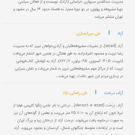
مدیریت عبدالقدیر سبزواری خراسانی (آزاد)، نویسنده و از فعالان سیاسی
دورۀ مشروطه و پهلوی، در دو دورۀ مجزا، به فاصلۀ حدود ۱۴ سال در مشهد و
تهران منتشر می‌شد:
|
علی میرانصاری
آزاد
آزاد [āzād]، از نشریات مشروطه‌طلبان و آزادی‌خواهان تبریز که به مدیریت
رضا تربیت و محمود اشرف‌زاده، به طور هفتگی در همین شهر انتشار می‌یافت
(تربیت، ۴۰۵؛ کسروی، ۹۵؛ براون، ۲/ ۱۷۲). آزاد به کوشش کتاب‌فروشی
تربیت که از مراکز مهم مشروطه‌طلبی تبریز به شمار می‌رفت و نقش بسزایی
در بیداری مردم این شهر داشت، تهیه می‌شد...
|
علی رضایی نژاد
آزاد، درخت
آزاد، دِرَخْت [deraxt-e āzād] ، درختی با نام علمی زِلکُوا کارپینی فولیا از
تیرۀ نارون که ارتفاع آن به ۱۰ تا ۲۵ متر می‌رسد و بعضی از گونه‌های آن نیز
به صورت درختچه یافت می‌شوند. درخت آزاد از درختان زیبا و بزرگ ایران
است و در ارتفاعات متوسط جنگلهای شمال، کردستان و بجنورد می‌روید. آزاد