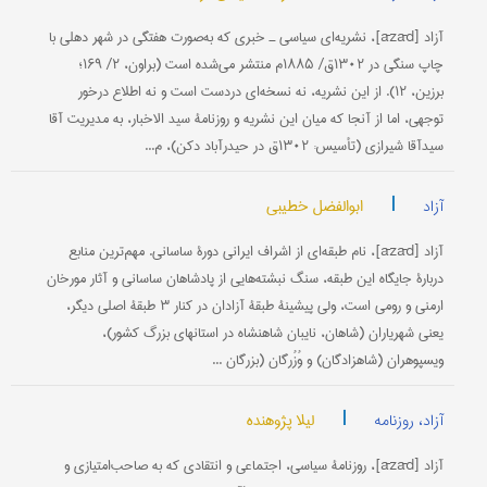
آزاد [āzād]، نشریه‌ای سیاسی ـ خبری که به‌صورت هفتگی در شهر دهلی با
چاپ سنگی در ۱۳۰۲ق/ ۱۸۸۵م منتشر می‌شده است (براون، ۲/ ۱۶۹؛
برزین، ۱۲). از این نشریه، نه نسخه‌ای دردست است و نه اطلاع درخور
توجهی، اما از آنجا که میان این نشریه و روزنامۀ سید الاخبار، به مدیریت آقا
سیدآقا شیرازی (تأسیس: ۱۳۰۲ق در حیدرآباد دکن)، م...
|
ابوالفضل خطیبی
آزاد
آزاد [āzād]، نام طبقه‌ای از اشراف ایرانی دورۀ ساسانی. مهم‌ترین منابع
دربارۀ جایگاه این طبقه، سنگ نبشته‌هایی از پادشاهان ساسانی و آثار مورخان
ارمنی و رومی است، ولی پیشینۀ طبقۀ آزادان در کنار ۳ طبقۀ اصلی دیگر،
یعنی شهریاران (شاهان، نایبان شاهنشاه در استانهای بزرگ کشور)،
ویسپوهران (شاهزادگان) و وُزُرگان (بزرگان ...
|
لیلا پژوهنده
آزاد، روزنامه
آزاد [āzād]، روزنامۀ سیاسی، اجتماعی و انتقادی که به صاحب‌امتیازی و