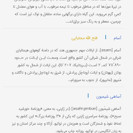
در تیرۀ مورْدها که در مناطق مرطوب تا نیمه مرطوب، با آب و هوای معتدل تا
کمی گرم می‌روید. این گیاه دارای برگهایی ساده، متقابل و نوک تیز است که
چرمین، معطر و به رنگ سبز براق‌اند....
|
فتح الله مجتبایی
آسام
آسام [āsām]، از ایالات مهم جمهوری هند که در دامنۀ کوههای هیمالیای
شرقی در شمال شرقی آن کشور واقع است. وسعـت ایـن ایـالت در حـدود
۸۹۰‘۷۸ کمـ ۲ اسـت (بـریتانیکا، II/ ۲۰۷). این ایالت از شمال به کشور
بوتان (بهوتان) و ایالت اَروناچَل پرادش، از شرق به اروناچل پرادش و ناگا‌لند و
مَنیپور (مانیپور)، از جنوب به میزورام...
|
آساهی شیمبون
آساهی شیمْبون [āsāhī šīmbūn] (در ژاپنی، به معنی «روزنامۀ خورشید
صبح»)، روزنامۀ سراسری ژاپنی که یکی از «۳ روزنامۀ بزرگ» این کشور به
لحاظ نفوذ و شمارگان است و هم‌زمان در توکیو، اُزاکا و چند مرکز استان و نیز
به زبان انگلیسی در توکیو، روزانه چاپ می‌شود.