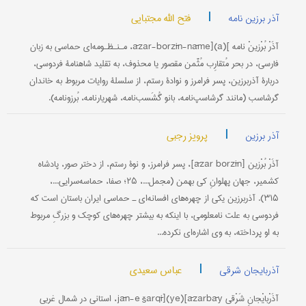
|
فتح الله مجتبایی
آذر برزین نامه
آذَرْ بُرْزینْ نامه ](a)[āzar-borzīn-nāme، مـنـظـومه‌ای حماسی به زبان
فارسی، در بحر مُتقارِب مُثَّمن مقصور یا محذوف، به تقلید شاهنامۀ فردوسی،
دربارۀ آذربرزین، پسر فرامرز و نوادۀ رستم، از سلسلۀ روایات مربوط به خاندان
گرشاسب (مانند گرشاسپ‌نامه، بانو گُشَسب‌نامه، شهریارنامه، بُرزونامه).
|
پرویز رجبی
آذر برزین
آذَرْ بُرْزین [āzar borzīn]، پسر فرامرز، و نوۀ رستم، از دختر صور، پادشاه
کشمیر، جهان پهلوانِ کی بهمن (مجمل...، ۲۵؛ صفا، حماسه‌سرایی...،
۳۱۵). آذربرزین یکی از چهره‌های افسانه‌ای ـ حماسی ایران باستان است که
فردوسی به علت نامعلومی، با اینکه به بیشتر چهره‌های کوچک و بزرگِ مربوط
به او پرداخته، به وی اشاره‌ای نکرده...
|
عباس سعیدی
آذربایجان شرقی
آذَرْبایْجانِ شَرْقی jān-e šarqī](ye)[āzarbāy، استانی در شمال غربی