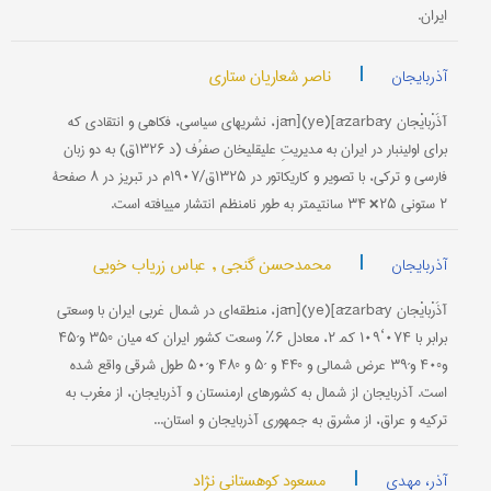
ایران.
|
ناصر شعاریان ستاری
آذربایجان
آذَرْبایْجان jān](ye)[āzarbāy، نشریه‎ای سیاسی، فکاهی و انتقادی که
برای اولین‎بار در ایران به مدیریتِ علیقلی‎خان صفرُف (د ۱۳۲۶ق) به دو زبان
فارسی و ترکی، با تصویر و کاریکاتور در ۱۳۲۵ق/۱۹۰۷م در تبریز در ۸ صفحۀ
۲ ستونی ۲۵× ۳۴ سانتی‎متر به طور نامنظم انتشار می‎یافته است.
|
محمدحسن گنجی ,
عباس زریاب خویی
آذربایجان
آذَرْبایْجان jān](ye)[āzarbāy، منطقه‌ای در شمال غربی ایران با وسعتی
برابر با ۰۷۴‘۱۰۹ کم‍ ۲، معادل ۶٪ وسعت کشور ایران که میان °۳۵ و´۴۵
و°۴۰ و´۳۹ عرض شمالی و °۴۴ و ´۵ و °۴۸ و´۵۰ طول شرقی واقع شده
است. آذربایجان از شمال به کشورهای ارمنستان و آذربایجان، از مغرب به
ترکیه و عراق، از مشرق به جمهوری آذربایجان و استان...
|
مسعود کوهستانی نژاد
آذر، مهدی