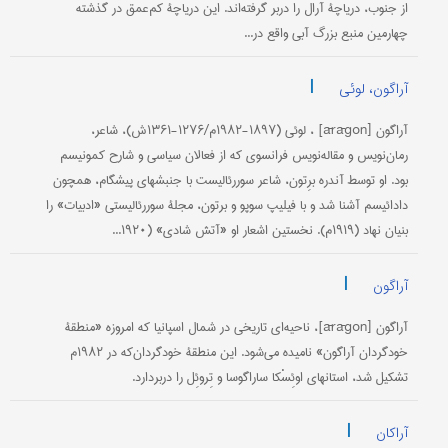
از جنوب، دریاچۀ آرال را دربر گرفته‌اند. این دریاچۀ کم‌عمق در گذشته
چهارمین منبع بزرگ آبی واقع در...
|
آراگون، لوئی
آراگون [ārāgon] ، لوئی (۱۸۹۷-۱۹۸۲م/۱۲۷۶-۱۳۶۱ش)، شاعر،
رمان‌نویس و مقاله‌نویس فرانسوی که از فعالان سیاسی و شارح کمونیسم
بود. او توسط آندره برِتون، شاعر سوررئالیست با جنبشهای پیشگام، همچون
دادائیسم آشنا شد و با فیلیپ سوپو و برتون، مجلۀ سوررئالیستی «ادبیات» را
بنیان نهاد (۱۹۱۹م). نخستین اشعار او «آتش شادی» (۱۹۲۰...
|
آراگون
آراگون [ārāgon]، ناحیه‌ای تاریخی در شمال اسپانیا که امروزه «منطقۀ
خودگردان آراگون» نامیده می‌شود. این منطقۀ خودگردان‌که در ۱۹۸۲م
تشکیل شد، استانهای اوئِسْکا ساراگوسا و تِروئِل را دربردارد.
|
آراکان