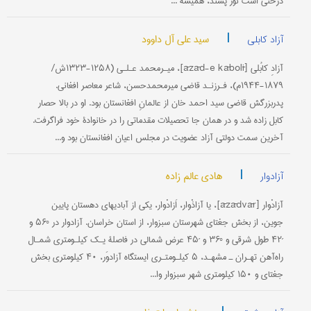
درختی است نور پسند، همیشه ...
|
سید علی آل داوود
آزاد کابلی
آزادِ کابُلی [āzād-e kābolī]، میـرمحمد عـلـی (۱۲۵۸-۱۳۲۳ش/
۱۸۷۹-۱۹۴۴م)، فـرزنـد قاضی میرمحمدحسن، شاعر معاصر افغانی.
پدربزرگش قاضی سید احمد خان از عالمانِ افغانستان بود. او در بالا حصار
کابل زاده شد و در همان جا تحصیلات مقدماتی را در خانوادۀ خود فراگرفت.
آخرین سمت دولتی آزاد عضویت در مجلس اعیان افغانستان بود و‌...
|
هادی عالم زاده
آزادوار
آزادْوار [āzādvār]، یا آزاذْوار، اَزادْوار، یکی از آبادیهای دهستان پایین
جوین، از بخش جغتای شهرستان سبزوار، از استان خراسان. آزادوار در °۵۶ و
´۴۲ طول شرقی و °۳۶ و ´۴۵ عرض شمالی در فاصلۀ یـک کیلـومتری شمـال
راه‌آهن تهـران ـ مشهـد، ۵ کیلـومتـری ایستگاه آزادوَر، ۴۰ کیلومتری بخش
جغتای و ۱۵۰ کیلومتری شهر سبزوار وا...