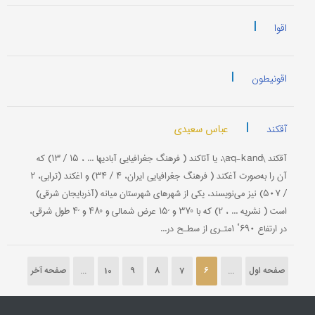
|
اقوا
|
اقونیطون
|
عباس سعیدی
آقکند
آقکند \āq-kand\، یا آتاکند ( فرهنگ جغرافیایی آبادیها ... ، ۱۵ / ۱۳) که
آن را به‌صورت آغکند ( فرهنگ جغرافیایی ایران، ۴ / ۳۴) و اغکند (ترابی، ۲
/ ۵۰۷) نیز می‌نویسند، یکی از شهرهای شهرستان میانه (آذربایجان شرقی)
است ( نشریه ... ، ۲) که با °۳۷ و ´۱۵ عرض شمالی و °۴۸ و ´۴ طول شرقی،
در ارتفاع ۶۹۰‘ ۱‌متـری از سطـح در...
صفحه اول
...
6
7
8
9
10
...
صفحه آخر