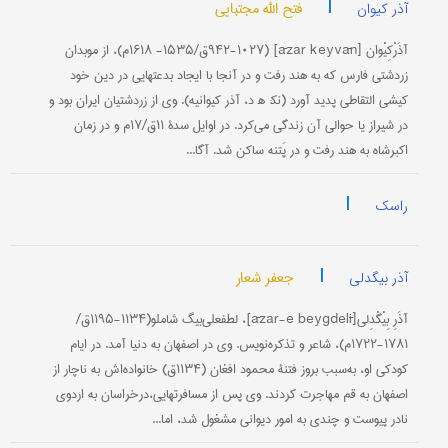
|
فتح الله مجتبایی
آذر کیوان
آذَرْکِیْوان [āzar keyvān] (۹۴۲-۱۰۲۷ق/۱۵۳۵- ۱۶۱۸م)، از موبدان
زردشتی فارس که به هند رفت و در آنجا با ایجاد بدعتهایی در دین خود
کیشی التقاطی پدید آورد (نک‍: ﻫ د، آذر کیوانیه). وی از زردشتیان ایران بود و
در شیراز یا حوالی آن زندگی می‌کرد. در اوایل سدۀ ۱۱ق/۱۷م و در زمان
اکبرشاه به هند رفت و در پَتنه ساکن شد. آگا...
|
راسک
|
جعفر شعار
آذر بیگدلی
آذَرِ بِیْگْدِلی[āzar-e beygdelī]، لطفعلی‌بیگ شاملو(۱۱۳۴-۱۱۹۵ق/
۱۷۸۱-۱۷۲۲م)، شاعر و تذکره‌نویس. وی در اصفهان به دنیا آمد. در ایام
کودکی او، به‌سبب بروز فتنۀ محمود افغان (۱۱۳۴ق) خانواده‌اش به ناچار از
اصفهان به قم مهاجرت کردند. وی پس از مسافرتهایی،درخراسان به اردوی
نادر پیوست و چندی به امور دیوانی مشغول شد، اما...