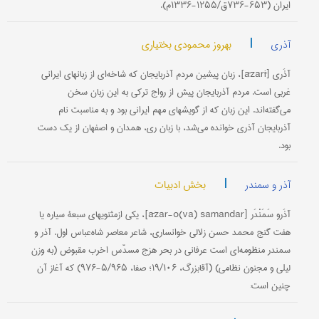
ایران (۶۵۳-۷۳۶ق/۱۲۵۵-۱۳۳۶م).
|
بهروز محمودی بختیاری
آذری
آذَری [āzarī]، زبان پیشین مردم آذربایجان که شاخه‌ای از زبانهای ایرانی
غربی است. مردم آذربایجان پیش از رواج ترکی به این زبان سخن
می‌گفته‌اند. این زبان که از گویشهای مهم ایرانی بود و به مناسبت نام
آذربایجان آذری خوانده می‌شد، با زبان ری، همدان و اصفهان از یک دست
بود.
|
بخش ادبیات
آذر و سمندر
آذَرو سَمَنْدَر [āzar-o(va) samandar]، یکی ازمثنویهای سبعۀ سیاره یا
هفت گنج محمد حسن زلالی خوانساری، شاعر معاصر شاه‌عباس اول. آذر و
سمندر منظومه‌ای است عرفانی در بحر هزج مسدّس اخرب مقبوض (به وزن
لیلی و مجنون نظامی) (آقابزرگ، ۱۹/۱۰۶؛ صفا، ۵/۹۶۵-۹۷۶) که آغاز آن
چنین است: