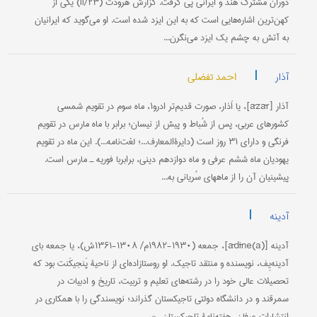
دوران مشترک هند و ایرانی پی گرفت. گزارش هرودت (II/۲۳) یکی از
کهن‌ترین اشاره‌هایی است که به این ایزد شده است. او می‌گوید که ایرانیان
به آتش به چشم یک ایزد می‌نگرن...
|
احمد تفضلی
آذار
آذار [āzār]، یا اَذار، صورت قدیم‌تر ادرو۱، ماه سوم در تقویم شمسی
کشورهای عربی، پس از شُباط و پیش از نیسان؛ برابر با ماه مارس در تقویم
فرنگی و دارای ۳۱ روز است (دایرةالمعارف...؛ لغت‌نامه...). این ماه در تقویم
یهودیان ماه ششم عرفی و ماه دوازدهم دینی، برابربا فوریه ـ مارس است.
پیشینیان آن را از ماههای سُریانی به...
|
آدینه
آدینه [ādīne(a)]، جمعه (۱۹۳۰-۱۹۸۲م/ ۱۳۰۸-۱۳۶۱ش)، یا جمعه بای
آدینه‌یِف، نویسنده و منتقد تاجیک. او روستا‌زاده‌ای از ناحیۀ پَنجیکَنت بود که
تحصیلات عالی خود را در رشته‌های تعلیم و تربیت، تاریخ و ادبیات در
سمرقند و در دانشگاه دولتی تاجیکستان گذراند؛ نویسندگی را با همکاری در
انتشارات عرفان، هفته‌نامۀ تاجیکستان، ص...