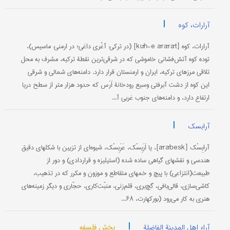
|
آرارات، کوه
آرارات، کوه [kūh-e ārārāt] (در ترکی: آغْری داغی؛ در ارمنی: ماسیس)،
توده کوه آتش‌فشانی خاموشی که در شرقی‌ترین نقطۀ ترکیه، مشرف به محل
تلاقی مرزهای ترکیه، ایران و ارمنستان قرار دارد. دامنه‌های شمالی و شرقی
این کوه از دشت آبرفتی وسیع رودخانۀ اَرَس که حدود هزار متر از سطح دریا
ارتفاع دارد، و دامنه‌های جنوب غربی آ...
|
آرابسک
آرابِسْک [ārābesk]، یا اَرَبِسْک، عَرَبِسْک، شیوه‌ای از تزیین با شکلهای دقیق
هندسی و نقشهای گیاهی ساده شده (استیلیزه و قراردادی) و دور از
طبیعت(انتزاعی) با پیچ و خمهای متقاطع و موزون و مکرر که در تذهیب،
کاشی‌سازی، قالی‌بافی، گچ‌بری، قلم‌زنی، منبّت‌کاری، حجّاری و دیگر زمینه‌های
هنری به کار می‌رود (بورکهارت، ۶۸...
|
بخش فلسفه
آراء اهل المدینة الفاضلة