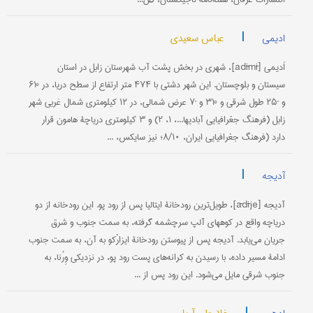
|
عباس سعیدی
ادیمی
اَدیمی [adīmī]، شهری در بخش پشت آب شهرستان زابل در استان
سیستان و بلوچستان. این شهر دشتی با ۴۷۴ متر ارتفاع از سطح دریا، در °۶۱
و ´۲۵ طول شرقی و °۳۱ و ´۷ عرض شمالی، در ۱۲ کیلومتری شمال غربی شهر
زابل (فرهنگ جغرافیایی آبادیها...، ۱، ۲) و ۳ کیلومتری دریاچۀ هامون قرار
دارد (فرهنگ جغرافیایی ایران، ۸/۱۰؛ نیز سایکس، ...
|
آدیجه
آدیجه [ādīje]، طویل‌ترین رودخانۀ ایتالیا پس از رود پو. این رودخانه از دو
دریاچه واقع در کوههای آلپ سرچشمه گرفته، به سمت جنوب و شرق
جریان می‌یابد. آدیجه پس از پیوستن رودخانۀ ایزارْکو به آن، به سمت جنوب
ادامۀ مسیر داده، با رسیدن به کرانه‌های پست رود پو، در نزدیکی وِرُنا، به
جنوب شرقی مایل می‌شود. این رود پس از ...
|