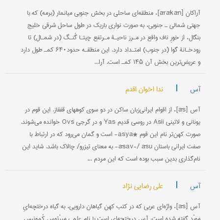
آراکان [ārākān]، منطقه‌ای ساحلی در بخش جنوبی میانمار (برمه) که با
جهتی شمالی ـ جنوبی، به صورت نواری باریک در طول ساحل شرقی خلیج
بنگال، از خورِ ناف واقع در مـرز ناحیـۀ مـرتفع چیتـا گُنـگ (در شمـال) تا
رودخـانۀ گوا (در جنوب)‌ امتـداد دارد. این‌ منطقـه حدود‌‌۶۴۰ کمـ‍ طول دارد
و عریض‌ترین بخش آن ۱۴۵ کم‍ـ است. آرا...
|
ندا اخوان اقدم
آس
آس [ās]، از اقوام ایرانی‌زبان ساکن در دو سوی کوههای قفقاز. این قوم در
یونانی و لاتینی Asii در روسی قدیم Yas و در گرجی Ovs خوانده می‌شوند.
صورت کهن‌تر نام این قوم *asya- است و گمان می‌رود که در ارتباط با
صفت ایرانی باستان āsav-/ āsu- به معنای تیزرو/ چالاک باشد. شاید این
نام‌گذاری بدین سبب بوده است که این مردم ...
|
علی رضایی نژاد
آس
آس [ās]، واژه‌ای عربی که در کتب کهن گیاهان دارویی، به گیاه درختچه‌ایِ
مورْد گفته شده است. آس درختچه‌ای است با نام علمی میرْتوس کُمونیس