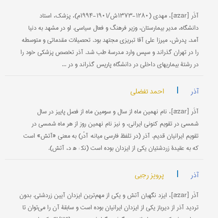
آذَر [āzar]، مهدی (۱۲۸۰-۱۳۷۳ش/۱۹۰۱-۱۹۹۴م)، پزشک، استاد
دانشگاه، مدیر بیمارستان، وزیر فرهنگ و فعال سیاسی. او در مشهد به دنیا
آمد. پدرش، میرزا علی آقا تبریزی مجتهد بود. تحصیلات مقدماتی و متوسطه
را در تهران گذراند و سپس وارد مدرسۀ طب شد. آذر تخصص پزشکی خود را
در رشتۀ بیماریهای داخلی در دانشگاه پاریس گذراند و در ...
|
احمد تفضلی
آذر
آذَر [āzar]، نام نهمین ماه از سال و سومین ماه از فصل پاییز در سال
شمسی در تقویم کنونی ایرانی، و نیز نام نهمین روز از هر ماه شمسی در
تقویم ایرانیان قدیم. آذر (در تلفظ فارسی میانه: آدُر) به معنی «آتش» است
که به عقیدۀ زردشتیان یکی از ایزدان بوده است (نک‍ : ﻫ د، آتش).
|
پرویز رجبی
آذر
آذَر [āzar]، ایزد نگهبان آتش و یکی از مهم‌ترین ایزدان آیین زردشتی. بدون
تردید آذر از دیرباز یکی از ایزدان ایرانیان بوده است و سابقۀ آن را می‌توان تا