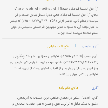
آراءُ اَهْلِ الْمَدینَةِ الْفاضِلَةārāʾ-o ahl-el-madīnat-el-] [fāzela (یا
مبادی آراءِ اهل المدینة الفاضلة)، کتابی دربارۀ مسائل بنیادی فلسفه و فن
سیاست از معلم ثانی، ابونصر فارابی (۲۵۹- ۳۳۹ق/۸۷۳-۹۵۰م) که بیشتر
به اعتبار مؤلف آن، تا مدتها به عنوان مهم‌ترین اثر فلسفی ـ سیاسی در جهان
اسلام شناخته می‌شده است. این ...
|
فتح الله مجتبایی
آذری طوسی
آذَریِ طوسی [āzarī-ye tūsī]، فخرالدین حمزة بن علی ملک اِسْفَرایِنی
(۷۸۴-۸۶۶ق/۱۳۸۲-۱۴۶۲م)، شاعر، عارف و نویسندۀ پارسی‌گوی شیعی. پدر
او از امیران سربداران بیهق بود و از آنجا به اسفراین رفت. از این‌رو، نسبت
فخرالدین را گاهی بیهقی نیز گفته‌اند.
|
هادی عالم زاده
آذری
آذَری [āzarī]، سبکی در معماری اسلامی ایران، منسوب به آذربایجان،
مشهور به سبک مغول یا ایرانی ـ مغول و مقارن با دورۀ حکومت ایلخانیان بر