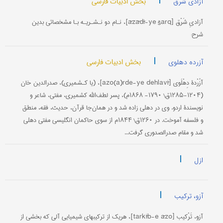
|
بخش ادبیات فارسی
آزادی شرق
آزادیِ شَرْق [āzādī-ye šarq]، نـام دو نـشـریـه بـا مشخصاتی بدین
شرح:
|
بخش ادبیات فارسی
آزرده دهلوی
آزُرْدۀ‌ دِهْلَوی [azo(a)rde-ye dehlavī]، (یا كـشمیری‌)، صدرالدین‌ خان‌
(۱۲۰۴-۱۲۸۵ق‌\ ۱۷۹۰- ۱۸۶۸م‌)، پسر لطف‌الله‌ كشمیری، مفتی‌، شاعر و
نویسندۀ اردو. وی در دهلی‌ زاده‌ شد و در همان‌جا قرآن‌، حدیث‌، فقه‌، منطق‌
و فلسفه‌ آموخت‌. در ۱۲۶۰ق‌\ ۱۸۴۴م‌ از سوی‌ حاكمان‌ انگلیسی‌ مفتی‌ دهلی‌
شد و مقام‌ صدرالصدوری‌ گرفت...
|
ازل
|
آزو، ترکیب
آزو، تَرْکیب [tarkīb-e āzo]، هریک از ترکیبهای شیمیایی آلی که بخشی از