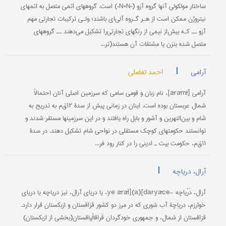
ساختار مولکولی آنها گروه آزو (–N=N–) است. گروههای اتمی متصل به اتمهای
نیتروژن ممکن است از هـر گـروه آلی‌ای باشند؛ ولـی ترکیبات تجارتی مهم
آزو ــ کـه بیش‌از نیمی از رنگهای تجارتی‌را تشکیل می‌دهند ــ گروههای
متصل شده بنزن یا مشتقات آن هستند(تر...
|
احمد تفضلی
آرامی
آرامی [ārāmī]، نام زبان و قومی سامی که سرزمین اصلی آنان احتمالاً
شمال عربستان بوده است. اینان در زمانی پیش از سدۀ ۱۲ق‌م به تدریج به
شام و بین‌النهرین و آشور و بابل راه یافتند و در این سرزمینها مستقر شدند و
توانستند حکومتهای کوچک مستقلی در نواحی شام تشکیل دهند. در سدۀ
۱۱ق‌م، حکومت بیت ـ ادینی را در کنار رود فر...
|
آرال، دریاچه
آرال، دَرْیاچه -ye ārāl](a)[daryāče، یا دریای آرال، نیز دریاچه یا دریای
خوارزم، دریاچۀ آب شوری که در مرز دو کشور قزاقستان و ازبکستان قرار دارد.
قزاقستان از شمال، و جمهوری خودگردان قَراقالْپاقستان(بخشی از ازبکستان)