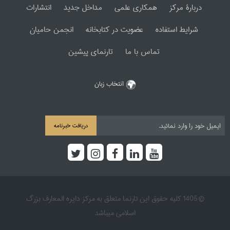
دربارۀ مرکز
همکاری علمی
مداخل جدید
انتشارات
شرایط استفاده
عضویت در کتابخانه
انجمن حامیان
تماس با ما
تارنمای پیشین
انتخاب زبان
دریافت خبرنامه
© 1405 کلیه حقوق این تارنما متعلق به مرکز دایره المعارف بزرگ
اسلامی میباشد