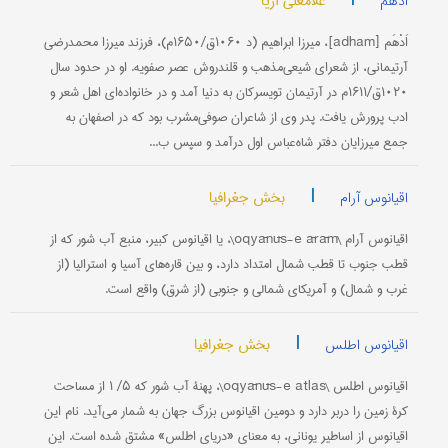
غلامعلی آریا
ادهم
اَدْهَم [adham]، میرزا ابراهیم (د ۱۰۶۰ق/۱۶۵۰م)، فرزند میرزا محمدرضی
آرتیمانی، از شعرای شیعی‌مذهب و قلندروش عصر صفویه. او در حدود سال
۱۰۲۰ق/۱۶۱۱م در آرتیمان تویسرکان به دنیا آمد و در خانواده‌ای اهل شعر و
ادب پرورش یافت. پدر وی از شاعران صوفی‌مشرب بود که در اصفهان به
جمع میرزایان دفتر شاه‌عباس اول درآمد و سپس ب...
|
بخش جغرافیا
اقیانوس آرام
اقیانوس آرام \oqyānūs-e ārām\، یا اقیانوس کبیر، منبع آب شور که از
قطب جنوب تا قطب شمال امتداد دارد، و بین قاره‌های آسیا و استرالیا (از
غرب و شمال) و آمریکای شمالی و جنوبی (از شرق) واقع است.
|
بخش جغرافیا
اقیانوس اطلس
اقیانوس اطلس \oqyānūs-e atlas\، پهنۀ آب شور که ۵/ ۱ از مساحت
کرۀ زمین را دربر دارد و دومین اقیانوس بزرگ جهان به شمار می‌آید. نام این
اقیانوس از اساطیر یونانی، به معنای «دریای اطلس» مشتق شده است. این